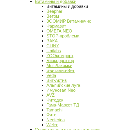
Витамины и добавки
Витамины и добавки
Beaphar
Ветом
ЗООМИР Витаминчик
Фармавит
ОМЕГА NEO
STOP-проблема
ВАКА
CLINY
Unitabs
ZOOкомфорт
Биокорректор
MultiЛакомки
Эвиталия-Вет
Veda
Вит-Актив
Альпийские луга
Имунозал Neo
AVZ
Фитодок
Гама-Маркет ТД
Tamachi
Фито
Neoterica
Welco
Средства для ухода за птицами