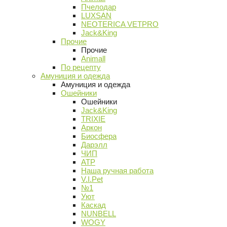
Пчелодар
LUXSAN
NEOTERICA VETPRO
Jack&King
Прочие
Прочие
Animall
По рецепту
Амуниция и одежда
Амуниция и одежда
Ошейники
Ошейники
Jack&King
TRIXIE
Аркон
Биосфера
Дарэлл
ЧИП
АТР
Наша ручная работа
V.I.Pet
№1
Уют
Каскад
NUNBELL
WOGY