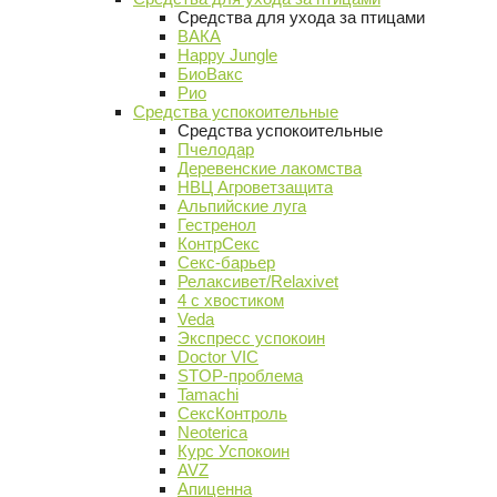
Средства для ухода за птицами
ВАКА
Happy Jungle
БиоВакс
Рио
Средства успокоительные
Средства успокоительные
Пчелодар
Деревенские лакомства
НВЦ Агроветзащита
Альпийские луга
Гестренол
КонтрСекс
Секс-барьер
Релаксивет/Relaxivet
4 с хвостиком
Veda
Экспресс успокоин
Doctor VIC
STOP-проблема
Tamachi
СексКонтроль
Neoterica
Курс Успокоин
AVZ
Апиценна