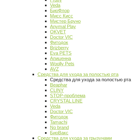
Veda
БиоФлор
Мисс Кисс
Мистер Бруно
Anymal Play
OKVET
Doctor VIC
Фитодок
Brizberry
Eva PETS
Апиценна
Woolly Pets
AVZ
Средства для ухода за полостью рта
Средства для ухода за полостью рта
Beaphar
CLINY
STOP-проблема
CRYSTAL LINE
Veda
Doctor VIC
Фитодок
Tamachi
No brand
БиоВакс
Средства для ухода за грызунами