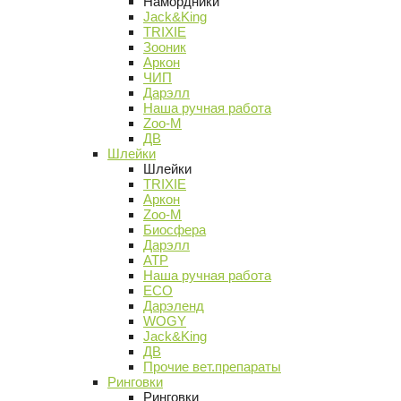
Намордники
Jack&King
TRIXIE
Зооник
Аркон
ЧИП
Дарэлл
Наша ручная работа
Zoo-M
ДВ
Шлейки
Шлейки
TRIXIE
Аркон
Zoo-M
Биосфера
Дарэлл
АТР
Наша ручная работа
ECO
Дарэленд
WOGY
Jack&King
ДВ
Прочие вет.препараты
Ринговки
Ринговки