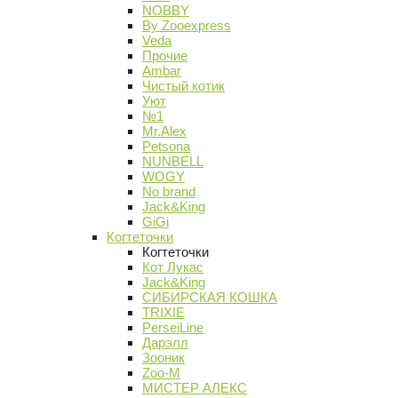
NOBBY
By Zooexpress
Veda
Прочие
Ambar
Чистый котик
Уют
№1
Mr.Alex
Petsona
NUNBELL
WOGY
No brand
Jack&King
GiGi
Когтеточки
Когтеточки
Кот Лукас
Jack&King
СИБИРСКАЯ КОШКА
TRIXIE
PerseiLine
Дарэлл
Зооник
Zoo-M
МИСТЕР АЛЕКС