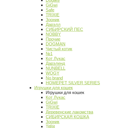
Doglike
GiGwi
Safe
TRIXIE
Зооник
Дарэлл
СИБИРСКИЙ ПЕС
NOBBY
Прочие
DOGMAN
Чистый котик
№1
Кот Лукас
Дарэленд
NUNBELL
WOGY
No brand
HOMEPET SILVER SERIES
Игрушки для кошек
Игрушки для кошек
Кот Лукас
GiGwi
TRIXIE
Деревенские лакомства
СИБИРСКАЯ КОШКА
Зооник
TitBit