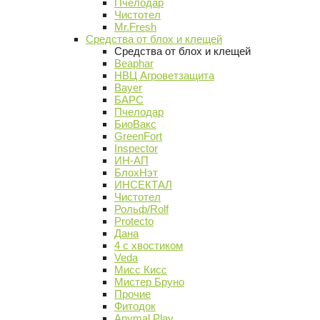
Пчелодар
Чистотел
Mr.Fresh
Средства от блох и клещей
Средства от блох и клещей
Beaphar
НВЦ Агроветзащита
Bayer
БАРС
Пчелодар
БиоВакс
GreenFort
Inspector
ИН-АП
БлохНэт
ИНСЕКТАЛ
Чистотел
Рольф/Rolf
Protecto
Дана
4 с хвостиком
Veda
Мисс Кисс
Мистер Бруно
Прочие
Фитодок
Anymal Play