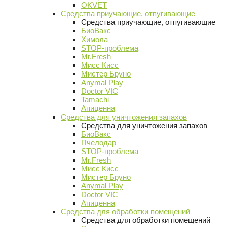
OKVET
Средства приучающие, отпугивающие
Средства приучающие, отпугивающие
БиоВакс
Химола
STOP-проблема
Mr.Fresh
Мисс Кисс
Мистер Бруно
Anymal Play
Doctor VIC
Tamachi
Апиценна
Средства для уничтожения запахов
Средства для уничтожения запахов
БиоВакс
Пчелодар
STOP-проблема
Mr.Fresh
Мисс Кисс
Мистер Бруно
Anymal Play
Doctor VIC
Апиценна
Средства для обработки помещений
Средства для обработки помещений