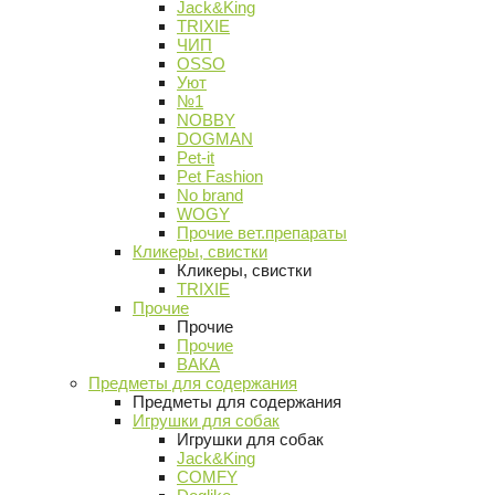
Jack&King
TRIXIE
ЧИП
OSSO
Уют
№1
NOBBY
DOGMAN
Pet-it
Pet Fashion
No brand
WOGY
Прочие вет.препараты
Кликеры, свистки
Кликеры, свистки
TRIXIE
Прочие
Прочие
Прочие
ВАКА
Предметы для содержания
Предметы для содержания
Игрушки для собак
Игрушки для собак
Jack&King
COMFY