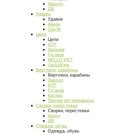
Дарэлл
ДВ
Удавки
Удавки
Аркон
Zoo-M
Цепи
Цепи
АТР
Дягилев
Гусаков
HELLO-PET
Jack&King
Вертлюги, карабины
Вертлюги, карабины
Дарэлл
АТР
Гусаков
Каскад
Прочие вет.препараты
Сворки, перестежки
Сворки, перестежки
Аркон
ДВ
Одежда, обувь
Одежда, обувь