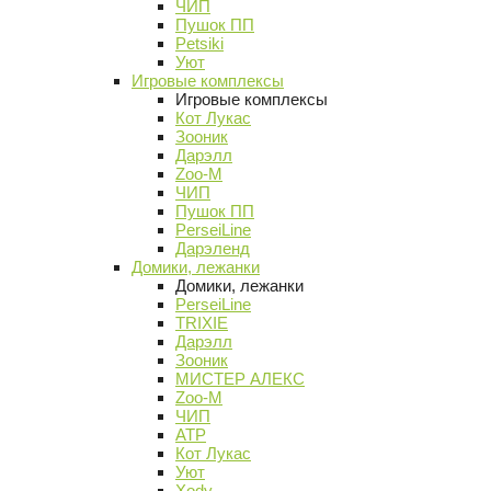
ЧИП
Пушок ПП
Petsiki
Уют
Игровые комплексы
Игровые комплексы
Кот Лукас
Зооник
Дарэлл
Zoo-M
ЧИП
Пушок ПП
PerseiLine
Дарэленд
Домики, лежанки
Домики, лежанки
PerseiLine
TRIXIE
Дарэлл
Зооник
МИСТЕР АЛЕКС
Zoo-M
ЧИП
АТР
Кот Лукас
Уют
Xody