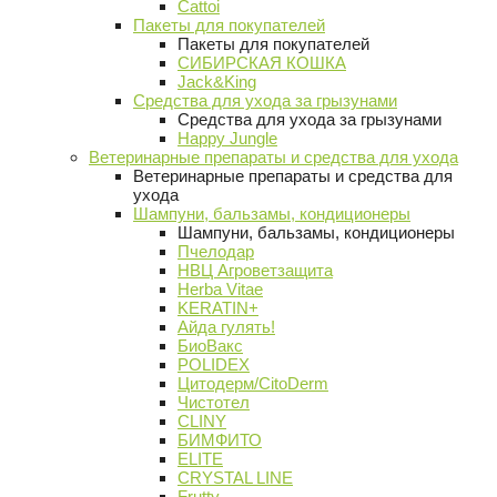
Cattoi
Пакеты для покупателей
Пакеты для покупателей
СИБИРСКАЯ КОШКА
Jack&King
Средства для ухода за грызунами
Средства для ухода за грызунами
Happy Jungle
Ветеринарные препараты и средства для ухода
Ветеринарные препараты и средства для
ухода
Шампуни, бальзамы, кондиционеры
Шампуни, бальзамы, кондиционеры
Пчелодар
НВЦ Агроветзащита
Herba Vitae
KERATIN+
Айда гулять!
БиоВакс
POLIDEX
Цитодерм/CitoDerm
Чистотел
CLINY
БИМФИТО
ELITE
CRYSTAL LINE
Frutty