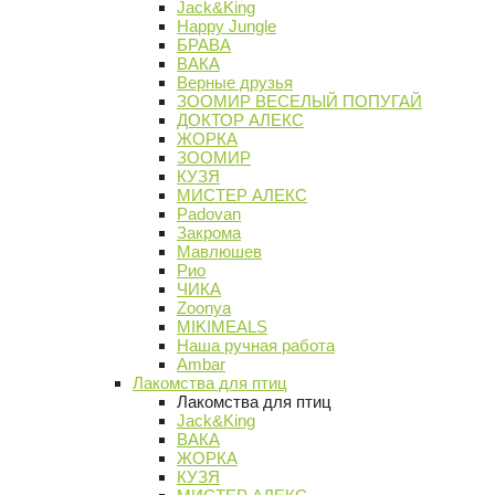
Jack&King
Happy Jungle
БРАВА
ВАКА
Верные друзья
ЗООМИР ВЕСЕЛЫЙ ПОПУГАЙ
ДОКТОР АЛЕКС
ЖОРКА
ЗООМИР
КУЗЯ
МИСТЕР АЛЕКС
Padovan
Закрома
Мавлюшев
Рио
ЧИКА
Zoonya
MIKIMEALS
Наша ручная работа
Ambar
Лакомства для птиц
Лакомства для птиц
Jack&King
ВАКА
ЖОРКА
КУЗЯ