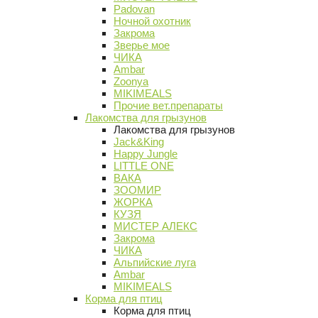
Padovan
Ночной охотник
Закрома
Зверье мое
ЧИКА
Ambar
Zoonya
MIKIMEALS
Прочие вет.препараты
Лакомства для грызунов
Лакомства для грызунов
Jack&King
Happy Jungle
LITTLE ONE
ВАКА
ЗООМИР
ЖОРКА
КУЗЯ
МИСТЕР АЛЕКС
Закрома
ЧИКА
Альпийские луга
Ambar
MIKIMEALS
Корма для птиц
Корма для птиц