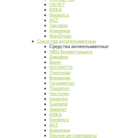
OKVET
KRKA
Neoterica
AVZ
Тиксфли
Апиценна
MaxiDrops
Средства антигельминтные
Средства антигельминтные
НВЦ Агроветзащита
Дирофен
Bayer
NOVARTIS
Пчелодар
Вермидин
Гельминтал
Празител
Чистотел
Inspector
Supramil
Диронет
KRKA
Neoterica
AVZ
Апиценна
Прочие вет.препараты