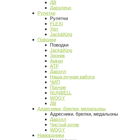
ДВ
Дарэленд
Рулетки
Рулетки
FLEXI
Уют
Jack&King
Поводки
Поводки
Jack&King
Зооник
Аркон
АТР
Дарэлл
Наша ручная работа
ЧИП
Прочие
NUNBELL
WOGY
ДВ
Адресники, брелки, медальоны
Адресники, брелки, медальоны
Дарэлл
Чистый котик
WOGY
Намордники