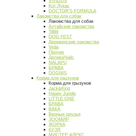
VIVIDUS
Кот Лукас
DOCTOR'S FORMULA
Лакомства для собак
Лакомства для собак
Алтайские лакомства
TitBit
DOG FEST
Деревенские лакомства
Veda
Прочие
ДеликаЧойс
NALAPU
БРАВА
DOGNIS
Корма для грызунов
Корма для грызунов
Jack&King
Happy Jungle
LITTLE ONE
БРАВА
ВАКА
Верные друзья
ЗООМИР
ЖОРКА
КУЗЯ
МИСТЕР АЛЕКС