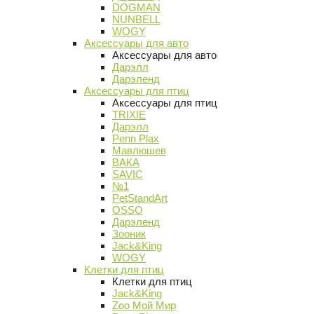
DOGMAN
NUNBELL
WOGY
Аксессуары для авто
Аксессуары для авто
Дарэлл
Дарэленд
Аксессуары для птиц
Аксессуары для птиц
TRIXIE
Дарэлл
Penn Plax
Мавлюшев
ВАКА
SAVIC
№1
PetStandArt
OSSO
Дарэленд
Зооник
Jack&King
WOGY
Клетки для птиц
Клетки для птиц
Jack&King
Zoo Мой Мир