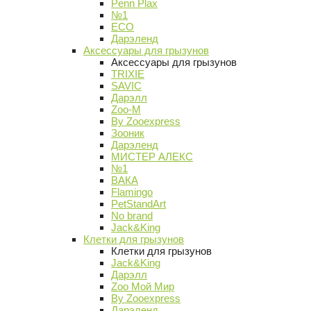
Penn Plax
№1
ECO
Дарэленд
Аксессуары для грызунов
Аксессуары для грызунов
TRIXIE
SAVIC
Дарэлл
Zoo-M
By Zooexpress
Зооник
Дарэленд
МИСТЕР АЛЕКС
№1
ВАКА
Flamingo
PetStandArt
No brand
Jack&King
Клетки для грызунов
Клетки для грызунов
Jack&King
Дарэлл
Zoo Мой Мир
By Zooexpress
Дарэленд