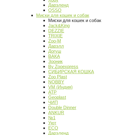
Дарэленд
OSSO
Миски для кошек и собак
Миски для кошек и собак
Jack&King
DEZZIE
TRIXIE
Zoo-M
Дарэлл
Догуш
ВАКА
Зооник
By Zooexpress
СИБИРСКАЯ КОШКА
Zoo Plast
NOBBY
VM (Индия)
АТР
Geoplast
ЧИП
Double Dinner
ANKUR
№1
Уют
ECO
Дарэленд