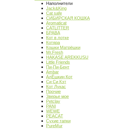
Наполнители
Jack&King
Cat safe
СИБИРСКАЯ КОШКА
Aromaticat
CATLITTER
БРАВА
Кот в лотке
Котяра
Кошки Матрёшки
Mr.Fresh
HAKASE AREKKUSU
Little Friends
Пи-Пи-Бент
Ambar
АлЁшкин Кот
Си Си Кэт
Кот Лукас
Прочие
Зверье мое
Petclay
PANI
WEWE
PEACAT
Сухие тапки
PureMur