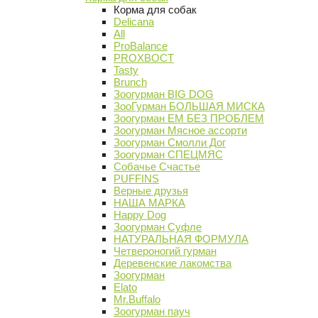
Корма для собак
Delicana
All
ProBalance
PROХВОСТ
Tasty
Brunch
Зоогурман BIG DOG
ЗооГурман БОЛЬШАЯ МИСКА
Зоогурман ЕМ БЕЗ ПРОБЛЕМ
Зоогурман Мясное ассорти
Зоогурман Смолли Дог
Зоогурман СПЕЦМЯС
Собачье Счастье
PUFFINS
Верные друзья
НАША МАРКА
Happy Dog
Зоогурман Суфле
НАТУРАЛЬНАЯ ФОРМУЛА
Четвероногий гурман
Деревенские лакомства
Зоогурман
Elato
Mr.Buffalo
Зоогурман пауч