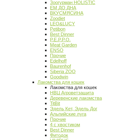
Зоогурман HOLISTIC
ЕМ ДО ДНА
ВКУСМЯСИНА
Zoodiet
LEO&LUCY
Petibon
Best Dinner
P.E.P.P.O.
Meat Garden
ENSO
Прочие
Edelhoff
Baurenhof
Siberia ZOO
Goodwin
Лакомства для кошек
Лакомства для кошек
НВЦ Агроветзащита
Деревенские лакомства
TitBit
Эдель Кет, Эдель Дог
Альпийские луга
Прочие
4 с хвостиком
Best Dinner
Фитодок