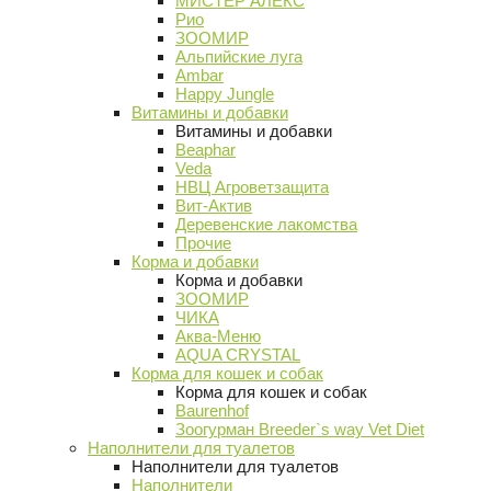
МИСТЕР АЛЕКС
Рио
ЗООМИР
Альпийские луга
Ambar
Happy Jungle
Витамины и добавки
Витамины и добавки
Beaphar
Veda
НВЦ Агроветзащита
Вит-Актив
Деревенские лакомства
Прочие
Корма и добавки
Корма и добавки
ЗООМИР
ЧИКА
Аква-Меню
AQUA CRYSTAL
Корма для кошек и собак
Корма для кошек и собак
Baurenhof
Зоогурман Breeder`s way Vet Diet
Наполнители для туалетов
Наполнители для туалетов
Наполнители