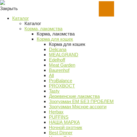
Закрыть
Каталог
Каталог
Корма, лакомства
Корма, лакомства
Корма для кошек
Корма для кошек
Delicana
MEALGRAND
Edelhoff
Meat Garden
Baurenhof
All
ProBalance
PROХВОСТ
Tasty
Деревенские лакомства
Зоогурман ЕМ БЕЗ ПРОБЛЕМ
Зоогурман Мясное ассорти
Herbax
PUFFINS
НАША МАРКА
Ночной охотник
Best Dinner