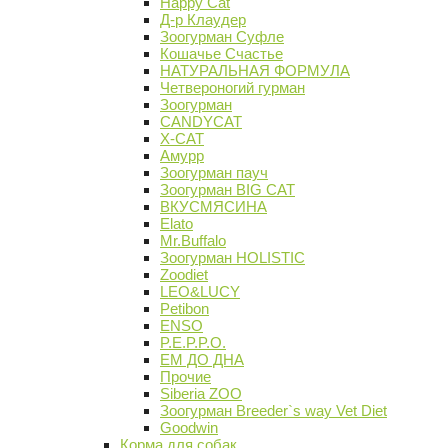
Happy Cat
Д-р Клаудер
Зоогурман Суфле
Кошачье Счастье
НАТУРАЛЬНАЯ ФОРМУЛА
Четвероногий гурман
Зоогурман
CANDYCAT
X-CAT
Амурр
Зоогурман пауч
Зоогурман BIG CAT
ВКУСМЯСИНА
Elato
Mr.Buffalo
Зоогурман HOLISTIC
Zoodiet
LEO&LUCY
Petibon
ENSO
P.E.P.P.O.
ЕМ ДО ДНА
Прочие
Siberia ZOO
Зоогурман Breeder`s way Vet Diet
Goodwin
Корма для собак