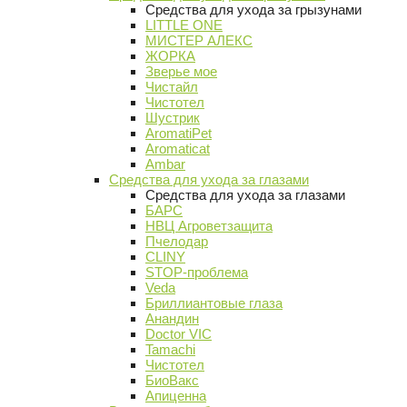
Средства для ухода за грызунами
LITTLE ONE
МИСТЕР АЛЕКС
ЖОРКА
Зверье мое
Чистайл
Чистотел
Шустрик
AromatiPet
Aromaticat
Ambar
Средства для ухода за глазами
Средства для ухода за глазами
БАРС
НВЦ Агроветзащита
Пчелодар
CLINY
STOP-проблема
Veda
Бриллиантовые глаза
Анандин
Doctor VIC
Tamachi
Чистотел
БиоВакс
Апиценна