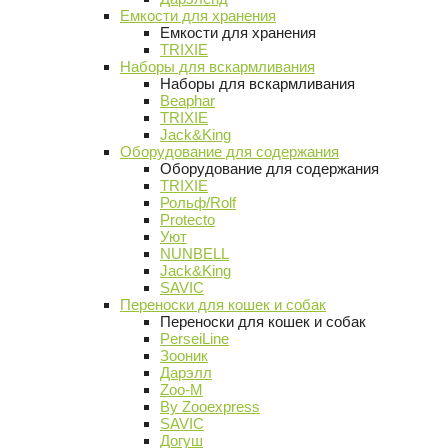
Емкости для хранения
Емкости для хранения
TRIXIE
Наборы для вскармливания
Наборы для вскармливания
Beaphar
TRIXIE
Jack&King
Оборудование для содержания
Оборудование для содержания
TRIXIE
Рольф/Rolf
Protecto
Уют
NUNBELL
Jack&King
SAVIC
Переноски для кошек и собак
Переноски для кошек и собак
PerseiLine
Зооник
Дарэлл
Zoo-M
By Zooexpress
SAVIC
Догуш