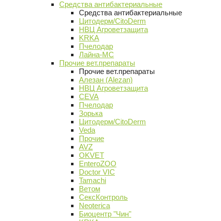
Средства антибактериальные
Средства антибактериальные
Цитодерм/CitoDerm
НВЦ Агроветзащита
KRKA
Пчелодар
Лайна-МС
Прочие вет.препараты
Прочие вет.препараты
Алезан (Alezan)
НВЦ Агроветзащита
CEVA
Пчелодар
Зорька
Цитодерм/CitoDerm
Veda
Прочие
AVZ
OKVET
EnteroZOO
Doctor VIC
Tamachi
Ветом
СексКонтроль
Neoterica
Биоцентр "Чин"