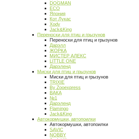
DOGMAN
ECO
Япония
Кот Лукас
Xody
Jack&King
Переноски для птиц и грызунов
Переноски для птиц и грызунов
Дарэлл
ЖОРКА
МИСТЕР АЛЕКС
LITTLE ONE
Дарэленд
Миски для птиц и грызунов
Миски для птиц и грызунов
TRIXIE
By Zooexpress
ВАКА
№1
Дарэленд
Flamingo
Jack&King
Автокормушки, автопоилки
Автокормушки, автопоилки
SAVIC
NOBBY