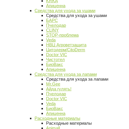
KRKA
Апиценна
Средства для ухода за ушами
Средства для ухода за ушами
БАРС
Пчелодар
CLINY
STOP-проблема
Veda
НВЦ Агроветзащита
Цитодерм/CitoDerm
Doctor VIC
Чистотел
БиоВакс
Апиценна
Средства для ухода за лапами
Средства для ухода за лапами
Mr.Gee
Айда гулять!
Пчелодар
Doctor VIC
Veda
БиоВакс
Апиценна
Расходные материалы
Расходные материалы
Animall