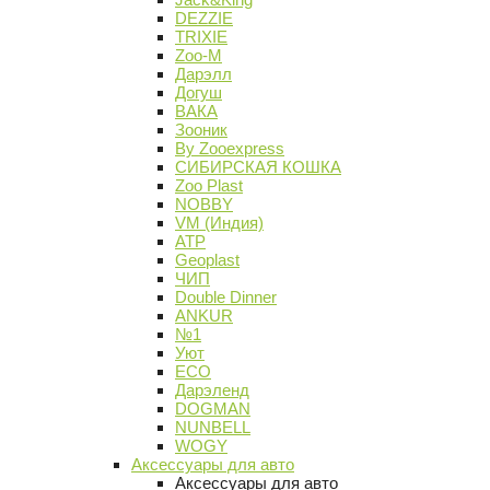
DEZZIE
TRIXIE
Zoo-M
Дарэлл
Догуш
ВАКА
Зооник
By Zooexpress
СИБИРСКАЯ КОШКА
Zoo Plast
NOBBY
VM (Индия)
АТР
Geoplast
ЧИП
Double Dinner
ANKUR
№1
Уют
ECO
Дарэленд
DOGMAN
NUNBELL
WOGY
Аксессуары для авто
Аксессуары для авто