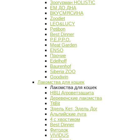
Зоогурман HOLISTIC
ЕМ ДО ДНА
ВКУСМЯСИНА
Zoodiet
LEO&LUCY
Petibon
Best Dinner
P.E.P.P.O.
Meat Garden
ENSO
Прочие
Edelhoff
Baurenhof
Siberia ZOO
Goodwin
Лакомства для кошек
Лакомства для кошек
НВЦ Агроветзащита
Деревенские лакомства
TitBit
Эдель Кет, Эдель Дог
Альпийские луга
4 с хвостиком
Best Dinner
Фитодок
VIVIDUS