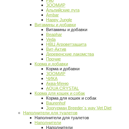
Рио
ЗООМИР
Альпийские луга
Ambar
Happy Jungle
Витамины и добавки
Витамины и добавки
Beaphar
Veda
НВЦ Агроветзащита
Вит-Актив
Деревенские лакомства
Прочие
Корма и добавки
Корма и добавки
ЗООМИР
ЧИКА
Аква-Меню
AQUA CRYSTAL
Корма для кошек и собак
Корма для кошек и собак
Baurenhof
Зоогурман Breeder`s way Vet Diet
Наполнители для туалетов
Наполнители для туалетов
Наполнители
Наполнители