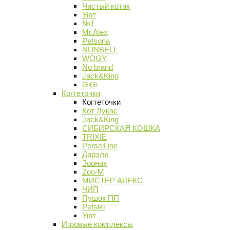
Чистый котик
Уют
№1
Mr.Alex
Petsona
NUNBELL
WOGY
No brand
Jack&King
GiGi
Когтеточки
Когтеточки
Кот Лукас
Jack&King
СИБИРСКАЯ КОШКА
TRIXIE
PerseiLine
Дарэлл
Зооник
Zoo-M
МИСТЕР АЛЕКС
ЧИП
Пушок ПП
Petsiki
Уют
Игровые комплексы