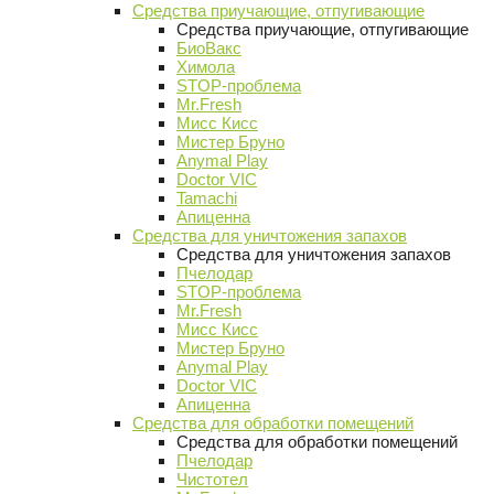
Средства приучающие, отпугивающие
Средства приучающие, отпугивающие
БиоВакс
Химола
STOP-проблема
Mr.Fresh
Мисс Кисс
Мистер Бруно
Anymal Play
Doctor VIC
Tamachi
Апиценна
Средства для уничтожения запахов
Средства для уничтожения запахов
Пчелодар
STOP-проблема
Mr.Fresh
Мисс Кисс
Мистер Бруно
Anymal Play
Doctor VIC
Апиценна
Средства для обработки помещений
Средства для обработки помещений
Пчелодар
Чистотел