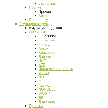
Jack&King
Прочие
Прочие
Animall
По рецепту
Амуниция и одежда
Амуниция и одежда
Ошейники
Ошейники
Jack&King
TRIXIE
Аркон
Биосфера
Дарэлл
ЧИП
АТР
Наша ручная работа
V.I.Pet
№1
Уют
Каскад
NUNBELL
WOGY
ДВ
Дарэленд
Рулетки