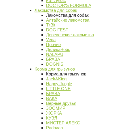
Кот Лукас
DOCTOR'S FORMULA
Лакомства для собак
Лакомства для собак
Алтайские лакомства
TitBit
DOG FEST
Деревенские лакомства
Veda
Прочие
ДеликаЧойс
NALAPU
БРАВА
DOGNIS
Корма для грызунов
Корма для грызунов
Jack&King
Happy Jungle
LITTLE ONE
БРАВА
ВАКА
Верные друзья
ЗООМИР
ЖОРКА
КУЗЯ
МИСТЕР АЛЕКС
Padovan