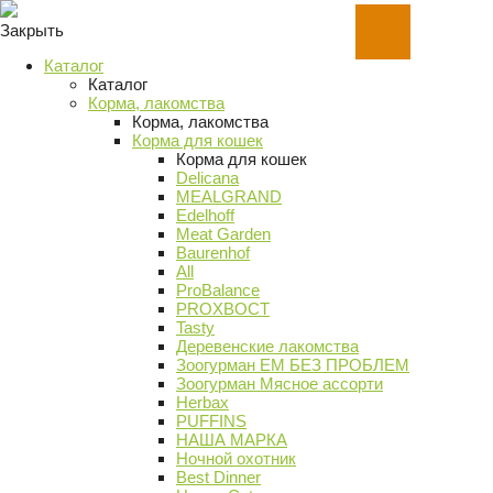
Закрыть
Каталог
Каталог
Корма, лакомства
Корма, лакомства
Корма для кошек
Корма для кошек
Delicana
MEALGRAND
Edelhoff
Meat Garden
Baurenhof
All
ProBalance
PROХВОСТ
Tasty
Деревенские лакомства
Зоогурман ЕМ БЕЗ ПРОБЛЕМ
Зоогурман Мясное ассорти
Herbax
PUFFINS
НАША МАРКА
Ночной охотник
Best Dinner