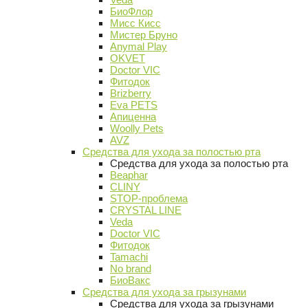
БиоФлор
Мисс Кисс
Мистер Бруно
Anymal Play
OKVET
Doctor VIC
Фитодок
Brizberry
Eva PETS
Апиценна
Woolly Pets
AVZ
Средства для ухода за полостью рта
Средства для ухода за полостью рта
Beaphar
CLINY
STOP-проблема
CRYSTAL LINE
Veda
Doctor VIC
Фитодок
Tamachi
No brand
БиоВакс
Средства для ухода за грызунами
Средства для ухода за грызунами