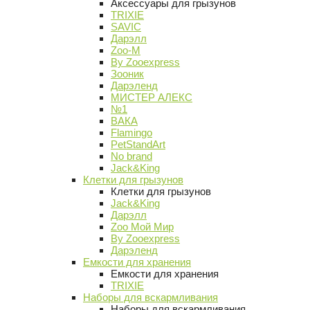
Аксессуары для грызунов
TRIXIE
SAVIC
Дарэлл
Zoo-M
By Zooexpress
Зооник
Дарэленд
МИСТЕР АЛЕКС
№1
ВАКА
Flamingo
PetStandArt
No brand
Jack&King
Клетки для грызунов
Клетки для грызунов
Jack&King
Дарэлл
Zoo Мой Мир
By Zooexpress
Дарэленд
Емкости для хранения
Емкости для хранения
TRIXIE
Наборы для вскармливания
Наборы для вскармливания