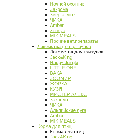
Ночной охотник
Закрома
Зверье мое
ЧИКА
Ambar
Zoonya
MIKIMEALS
Прочие вет.препараты
Лакомства для грызунов
Лакомства для грызунов
Jack&King
Happy Jungle
LITTLE ONE
ВАКА
ЗООМИР
ЖОРКА
КУЗЯ
МИСТЕР АЛЕКС
Закрома
ЧИКА
Альпийские луга
Ambar
MIKIMEALS
Корма для птиц
Корма для птиц
Jack&King