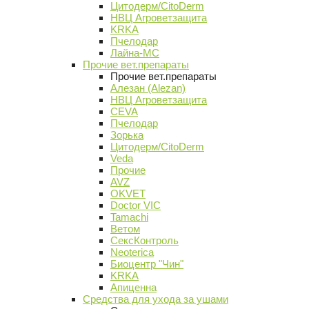
Цитодерм/CitoDerm
НВЦ Агроветзащита
KRKA
Пчелодар
Лайна-МС
Прочие вет.препараты
Прочие вет.препараты
Алезан (Alezan)
НВЦ Агроветзащита
CEVA
Пчелодар
Зорька
Цитодерм/CitoDerm
Veda
Прочие
AVZ
OKVET
Doctor VIC
Tamachi
Ветом
СексКонтроль
Neoterica
Биоцентр "Чин"
KRKA
Апиценна
Средства для ухода за ушами