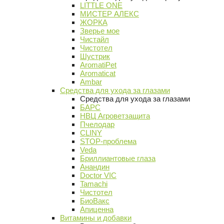
LITTLE ONE
МИСТЕР АЛЕКС
ЖОРКА
Зверье мое
Чистайл
Чистотел
Шустрик
AromatiPet
Aromaticat
Ambar
Средства для ухода за глазами
Средства для ухода за глазами
БАРС
НВЦ Агроветзащита
Пчелодар
CLINY
STOP-проблема
Veda
Бриллиантовые глаза
Анандин
Doctor VIC
Tamachi
Чистотел
БиоВакс
Апиценна
Витамины и добавки