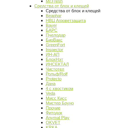
Mr.Fresh
Средства от блох и клещей
Средства от блох и клещей
Beaphar
НВЦ Агроветзащита
Bayer
БАРС
Пчелодар
БиоВакс
GreenFort
Inspector
ИН-АП
БлохНэт
ИНСЕКТАЛ
Чистотел
Рольф/Rolf
Protecto
Дана
4 с хвостиком
Veda
Мисс Кисс
Мистер Бруно
Прочие
Фитодок
Anymal Play
OKVET
KRKA