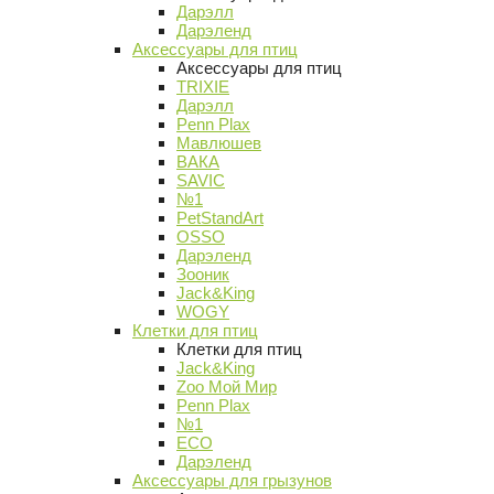
Дарэлл
Дарэленд
Аксессуары для птиц
Аксессуары для птиц
TRIXIE
Дарэлл
Penn Plax
Мавлюшев
ВАКА
SAVIC
№1
PetStandArt
OSSO
Дарэленд
Зооник
Jack&King
WOGY
Клетки для птиц
Клетки для птиц
Jack&King
Zoo Мой Мир
Penn Plax
№1
ECO
Дарэленд
Аксессуары для грызунов