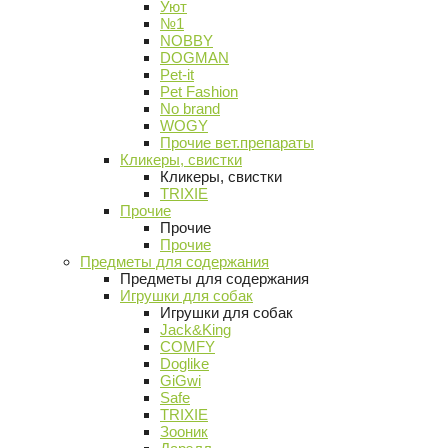
Уют
№1
NOBBY
DOGMAN
Pet-it
Pet Fashion
No brand
WOGY
Прочие вет.препараты
Кликеры, свистки
Кликеры, свистки
TRIXIE
Прочие
Прочие
Прочие
Предметы для содержания
Предметы для содержания
Игрушки для собак
Игрушки для собак
Jack&King
COMFY
Doglike
GiGwi
Safe
TRIXIE
Зооник