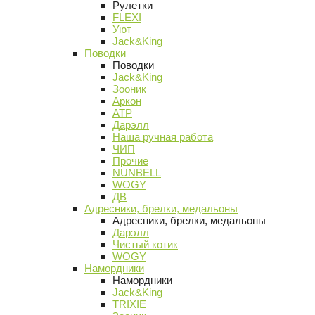
Рулетки
FLEXI
Уют
Jack&King
Поводки
Поводки
Jack&King
Зооник
Аркон
АТР
Дарэлл
Наша ручная работа
ЧИП
Прочие
NUNBELL
WOGY
ДВ
Адресники, брелки, медальоны
Адресники, брелки, медальоны
Дарэлл
Чистый котик
WOGY
Намордники
Намордники
Jack&King
TRIXIE