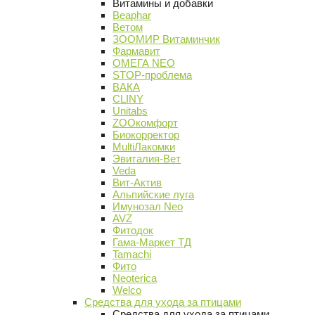
Витамины и добавки
Beaphar
Ветом
ЗООМИР Витаминчик
Фармавит
ОМЕГА NEO
STOP-проблема
ВАКА
CLINY
Unitabs
ZOOкомфорт
Биокорректор
MultiЛакомки
Эвиталия-Вет
Veda
Вит-Актив
Альпийские луга
Имунозал Neo
AVZ
Фитодок
Гама-Маркет ТД
Tamachi
Фито
Neoterica
Welco
Средства для ухода за птицами
Средства для ухода за птицами