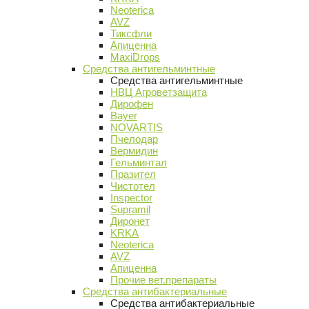
Neoterica
AVZ
Тиксфли
Апиценна
MaxiDrops
Средства антигельминтные
Средства антигельминтные
НВЦ Агроветзащита
Дирофен
Bayer
NOVARTIS
Пчелодар
Вермидин
Гельминтал
Празител
Чистотел
Inspector
Supramil
Диронет
KRKA
Neoterica
AVZ
Апиценна
Прочие вет.препараты
Средства антибактериальные
Средства антибактериальные