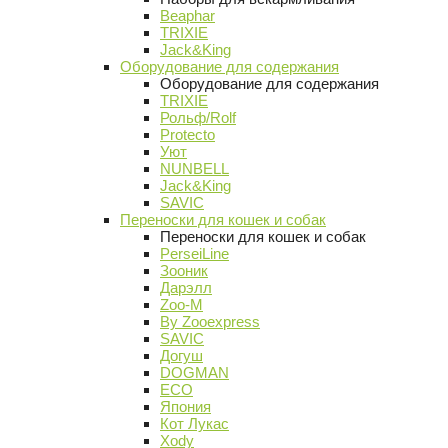
Beaphar
TRIXIE
Jack&King
Оборудование для содержания
Оборудование для содержания
TRIXIE
Рольф/Rolf
Protecto
Уют
NUNBELL
Jack&King
SAVIC
Переноски для кошек и собак
Переноски для кошек и собак
PerseiLine
Зооник
Дарэлл
Zoo-M
By Zooexpress
SAVIC
Догуш
DOGMAN
ECO
Япония
Кот Лукас
Xody