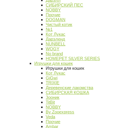
Дарэлл
СИБИРСКИЙ ПЕС
NOBBY
Прочие
DOGMAN
Чистый котик
№1
Кот Лукас
Дарэленд
NUNBELL
WOGY
No brand
HOMEPET SILVER SERIES
Игрушки для кошек
Игрушки для кошек
Кот Лукас
GiGwi
TRIXIE
Деревенские лакомства
СИБИРСКАЯ КОШКА
Зооник
TitBit
NOBBY
By Zooexpress
Veda
Прочие
Ambar