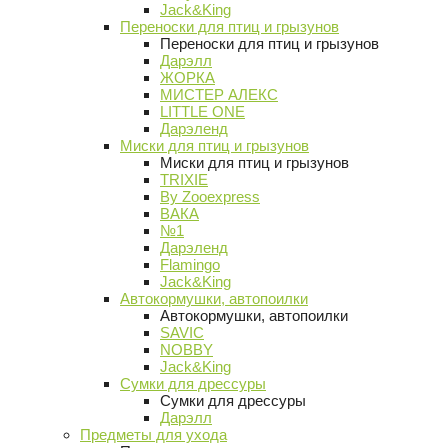
Jack&King
Переноски для птиц и грызунов
Переноски для птиц и грызунов
Дарэлл
ЖОРКА
МИСТЕР АЛЕКС
LITTLE ONE
Дарэленд
Миски для птиц и грызунов
Миски для птиц и грызунов
TRIXIE
By Zooexpress
ВАКА
№1
Дарэленд
Flamingo
Jack&King
Автокормушки, автопоилки
Автокормушки, автопоилки
SAVIC
NOBBY
Jack&King
Сумки для дрессуры
Сумки для дрессуры
Дарэлл
Предметы для ухода