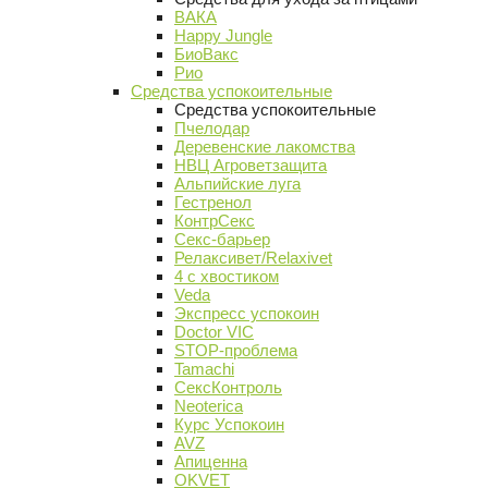
ВАКА
Happy Jungle
БиоВакс
Рио
Средства успокоительные
Средства успокоительные
Пчелодар
Деревенские лакомства
НВЦ Агроветзащита
Альпийские луга
Гестренол
КонтрСекс
Секс-барьер
Релаксивет/Relaxivet
4 с хвостиком
Veda
Экспресс успокоин
Doctor VIC
STOP-проблема
Tamachi
СексКонтроль
Neoterica
Курс Успокоин
AVZ
Апиценна
OKVET