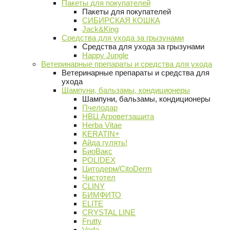
Пакеты для покупателей
Пакеты для покупателей
СИБИРСКАЯ КОШКА
Jack&King
Средства для ухода за грызунами
Средства для ухода за грызунами
Happy Jungle
Ветеринарные препараты и средства для ухода
Ветеринарные препараты и средства для
ухода
Шампуни, бальзамы, кондиционеры
Шампуни, бальзамы, кондиционеры
Пчелодар
НВЦ Агроветзащита
Herba Vitae
KERATIN+
Айда гулять!
БиоВакс
POLIDEX
Цитодерм/CitoDerm
Чистотел
CLINY
БИМФИТО
ELITE
CRYSTAL LINE
Frutty
Veda