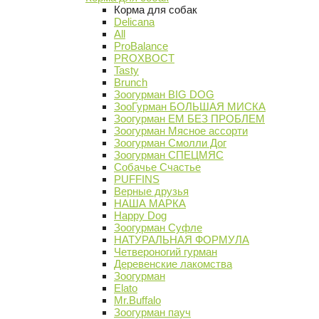
Корма для собак
Delicana
All
ProBalance
PROХВОСТ
Tasty
Brunch
Зоогурман BIG DOG
ЗооГурман БОЛЬШАЯ МИСКА
Зоогурман ЕМ БЕЗ ПРОБЛЕМ
Зоогурман Мясное ассорти
Зоогурман Смолли Дог
Зоогурман СПЕЦМЯС
Собачье Счастье
PUFFINS
Верные друзья
НАША МАРКА
Happy Dog
Зоогурман Суфле
НАТУРАЛЬНАЯ ФОРМУЛА
Четвероногий гурман
Деревенские лакомства
Зоогурман
Elato
Mr.Buffalo
Зоогурман пауч