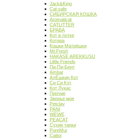
Jack&King
Cat safe
СИБИРСКАЯ КОШКА
Aromaticat
CATLITTER
БРАВА
Кот в лотке
Котяра
Кошки Матрёшки
Mr.Fresh
HAKASE AREKKUSU
Little Friends
Пи-Пи-Бент
Ambar
АлЁшкин Кот
Си Си Кэт
Кот Лукас
Прочие
Зверье мое
Petclay
PANI
WEWE
PEACAT
Сухие тапки
PureMur
Cattoi