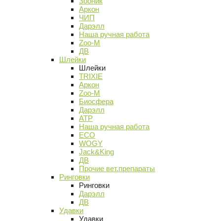
Зооник
Аркон
ЧИП
Дарэлл
Наша ручная работа
Zoo-M
ДВ
Шлейки
Шлейки
TRIXIE
Аркон
Zoo-M
Биосфера
Дарэлл
АТР
Наша ручная работа
ECO
WOGY
Jack&King
ДВ
Прочие вет.препараты
Ринговки
Ринговки
Дарэлл
ДВ
Удавки
Удавки