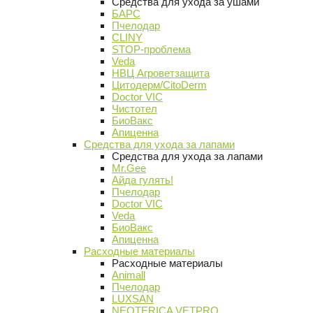
Средства для ухода за ушами
БАРС
Пчелодар
CLINY
STOP-проблема
Veda
НВЦ Агроветзащита
Цитодерм/CitoDerm
Doctor VIC
Чистотел
БиоВакс
Апиценна
Средства для ухода за лапами
Средства для ухода за лапами
Mr.Gee
Айда гулять!
Пчелодар
Doctor VIC
Veda
БиоВакс
Апиценна
Расходные материалы
Расходные материалы
Animall
Пчелодар
LUXSAN
NEOTERICA VETPRO