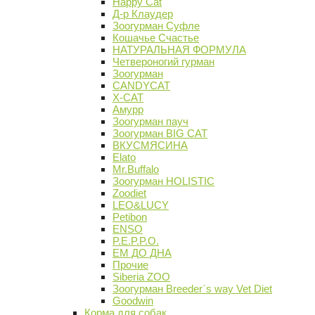
Happy Cat
Д-р Клаудер
Зоогурман Суфле
Кошачье Счастье
НАТУРАЛЬНАЯ ФОРМУЛА
Четвероногий гурман
Зоогурман
CANDYCAT
X-CAT
Амурр
Зоогурман пауч
Зоогурман BIG CAT
ВКУСМЯСИНА
Elato
Mr.Buffalo
Зоогурман HOLISTIC
Zoodiet
LEO&LUCY
Petibon
ENSO
P.E.P.P.O.
ЕМ ДО ДНА
Прочие
Siberia ZOO
Зоогурман Breeder`s way Vet Diet
Goodwin
Корма для собак