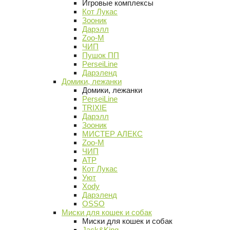
Игровые комплексы
Кот Лукас
Зооник
Дарэлл
Zoo-M
ЧИП
Пушок ПП
PerseiLine
Дарэленд
Домики, лежанки
Домики, лежанки
PerseiLine
TRIXIE
Дарэлл
Зооник
МИСТЕР АЛЕКС
Zoo-M
ЧИП
АТР
Кот Лукас
Уют
Xody
Дарэленд
OSSO
Миски для кошек и собак
Миски для кошек и собак
Jack&King