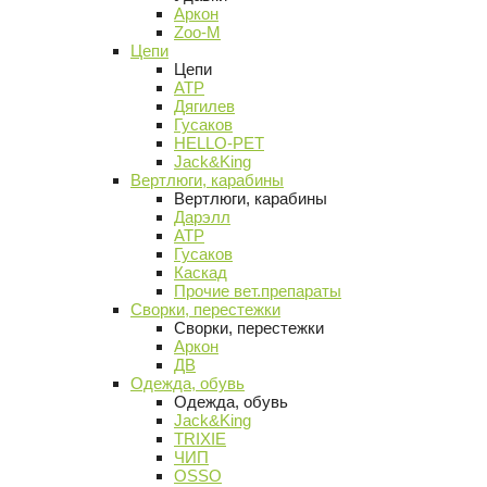
Аркон
Zoo-M
Цепи
Цепи
АТР
Дягилев
Гусаков
HELLO-PET
Jack&King
Вертлюги, карабины
Вертлюги, карабины
Дарэлл
АТР
Гусаков
Каскад
Прочие вет.препараты
Сворки, перестежки
Сворки, перестежки
Аркон
ДВ
Одежда, обувь
Одежда, обувь
Jack&King
TRIXIE
ЧИП
OSSO