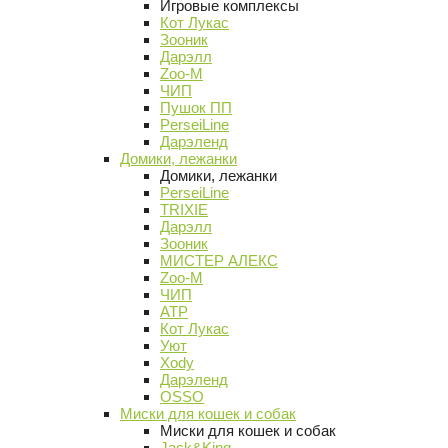
Игровые комплексы
Кот Лукас
Зооник
Дарэлл
Zoo-M
ЧИП
Пушок ПП
PerseiLine
Дарэленд
Домики, лежанки
Домики, лежанки
PerseiLine
TRIXIE
Дарэлл
Зооник
МИСТЕР АЛЕКС
Zoo-M
ЧИП
АТР
Кот Лукас
Уют
Xody
Дарэленд
OSSO
Миски для кошек и собак
Миски для кошек и собак
Jack&King