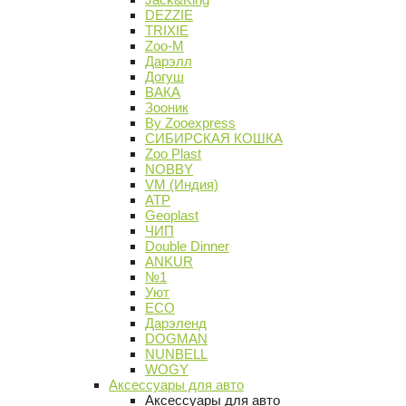
DEZZIE
TRIXIE
Zoo-M
Дарэлл
Догуш
ВАКА
Зооник
By Zooexpress
СИБИРСКАЯ КОШКА
Zoo Plast
NOBBY
VM (Индия)
АТР
Geoplast
ЧИП
Double Dinner
ANKUR
№1
Уют
ECO
Дарэленд
DOGMAN
NUNBELL
WOGY
Аксессуары для авто
Аксессуары для авто