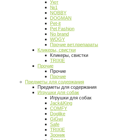
Уют
№1
NOBBY
DOGMAN
Pet-it
Pet Fashion
No brand
WOGY
Прочие вет.препараты
Кликеры, свистки
Кликеры, свистки
TRIXIE
Прочие
Прочие
Прочие
Предметы для содержания
Предметы для содержания
Игрушки для собак
Игрушки для собак
Jack&King
COMFY
Doglike
GiGwi
Safe
TRIXIE
Зооник