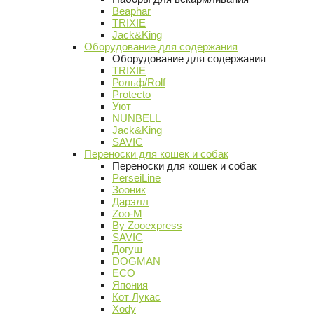
Beaphar
TRIXIE
Jack&King
Оборудование для содержания
Оборудование для содержания
TRIXIE
Рольф/Rolf
Protecto
Уют
NUNBELL
Jack&King
SAVIC
Переноски для кошек и собак
Переноски для кошек и собак
PerseiLine
Зооник
Дарэлл
Zoo-M
By Zooexpress
SAVIC
Догуш
DOGMAN
ECO
Япония
Кот Лукас
Xody