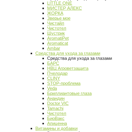
LITTLE ONE
МИСТЕР АЛЕКС
ЖОРКА
Зверье мое
Чистайл
Чистотел
Шустрик
AromatiPet
Aromaticat
Ambar
Средства для ухода за глазами
Средства для ухода за глазами
БАРС
НВЦ Агроветзащита
Пчелодар
CLINY
STOP-проблема
Veda
Бриллиантовые глаза
Анандин
Doctor VIC
Tamachi
Чистотел
БиоВакс
Апиценна
Витамины и добавки