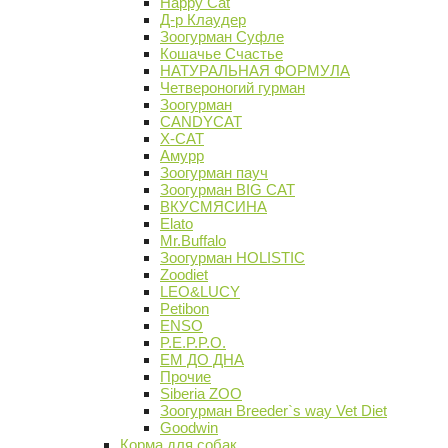
Happy Cat
Д-р Клаудер
Зоогурман Суфле
Кошачье Счастье
НАТУРАЛЬНАЯ ФОРМУЛА
Четвероногий гурман
Зоогурман
CANDYCAT
X-CAT
Амурр
Зоогурман пауч
Зоогурман BIG CAT
ВКУСМЯСИНА
Elato
Mr.Buffalo
Зоогурман HOLISTIC
Zoodiet
LEO&LUCY
Petibon
ENSO
P.E.P.P.O.
ЕМ ДО ДНА
Прочие
Siberia ZOO
Зоогурман Breeder`s way Vet Diet
Goodwin
Корма для собак