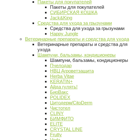
Пакеты для покупателей
Пакеты для покупателей
СИБИРСКАЯ КОШКА
Jack&King
Средства для ухода за грызунами
Средства для ухода за грызунами
Happy Jungle
Ветеринарные препараты и средства для ухода
Ветеринарные препараты и средства для
ухода
Шампуни, бальзамы, кондиционеры
Шампуни, бальзамы, кондиционеры
Пчелодар
НВЦ Агроветзащита
Herba Vitae
KERATIN+
Айда гулять!
БиоВакс
POLIDEX
Цитодерм/CitoDerm
Чистотел
CLINY
БИМФИТО
ELITE
CRYSTAL LINE
Frutty
Veda