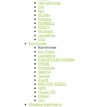
Чистый котик
Уют
№1
Mr.Alex
Petsona
NUNBELL
WOGY
No brand
Jack&King
GiGi
Когтеточки
Когтеточки
Кот Лукас
Jack&King
СИБИРСКАЯ КОШКА
TRIXIE
PerseiLine
Дарэлл
Зооник
Zoo-M
МИСТЕР АЛЕКС
ЧИП
Пушок ПП
Petsiki
Уют
Игровые комплексы