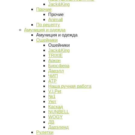
Jack&King
Прочие
Прочие
Animall
По рецепту
Амуниция и одежда
Амуниция и одежда
Ошейники
Ошейники
Jack&King
TRIXIE
Аркон
Биосфера
Дарэлл
ЧИП
АТР
Наша ручная работа
V.I.Pet
№1
Уют
Каскад
NUNBELL
WOGY
ДВ
Дарэленд
Рулетки