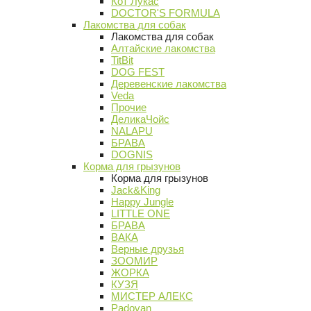
Кот Лукас
DOCTOR'S FORMULA
Лакомства для собак
Лакомства для собак
Алтайские лакомства
TitBit
DOG FEST
Деревенские лакомства
Veda
Прочие
ДеликаЧойс
NALAPU
БРАВА
DOGNIS
Корма для грызунов
Корма для грызунов
Jack&King
Happy Jungle
LITTLE ONE
БРАВА
ВАКА
Верные друзья
ЗООМИР
ЖОРКА
КУЗЯ
МИСТЕР АЛЕКС
Padovan