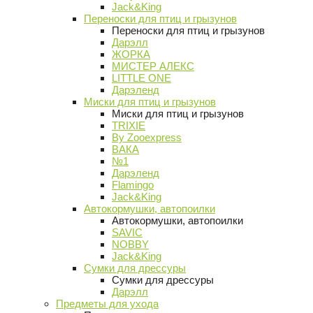
Jack&King
Переноски для птиц и грызунов
Переноски для птиц и грызунов
Дарэлл
ЖОРКА
МИСТЕР АЛЕКС
LITTLE ONE
Дарэленд
Миски для птиц и грызунов
Миски для птиц и грызунов
TRIXIE
By Zooexpress
ВАКА
№1
Дарэленд
Flamingo
Jack&King
Автокормушки, автопоилки
Автокормушки, автопоилки
SAVIC
NOBBY
Jack&King
Сумки для дрессуры
Сумки для дрессуры
Дарэлл
Предметы для ухода