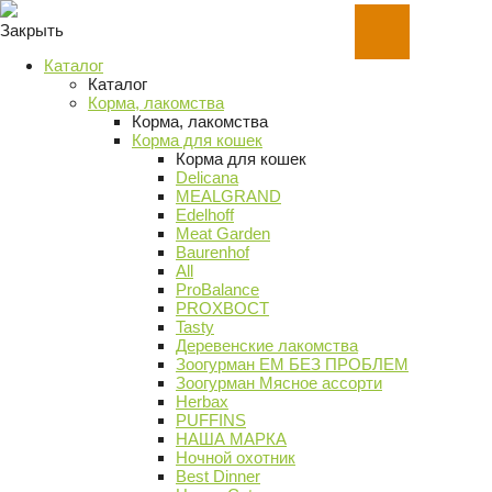
Закрыть
Каталог
Каталог
Корма, лакомства
Корма, лакомства
Корма для кошек
Корма для кошек
Delicana
MEALGRAND
Edelhoff
Meat Garden
Baurenhof
All
ProBalance
PROХВОСТ
Tasty
Деревенские лакомства
Зоогурман ЕМ БЕЗ ПРОБЛЕМ
Зоогурман Мясное ассорти
Herbax
PUFFINS
НАША МАРКА
Ночной охотник
Best Dinner