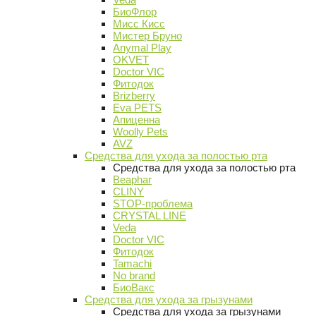
БиоФлор
Мисс Кисс
Мистер Бруно
Anymal Play
OKVET
Doctor VIC
Фитодок
Brizberry
Eva PETS
Апиценна
Woolly Pets
AVZ
Средства для ухода за полостью рта
Средства для ухода за полостью рта
Beaphar
CLINY
STOP-проблема
CRYSTAL LINE
Veda
Doctor VIC
Фитодок
Tamachi
No brand
БиоВакс
Средства для ухода за грызунами
Средства для ухода за грызунами