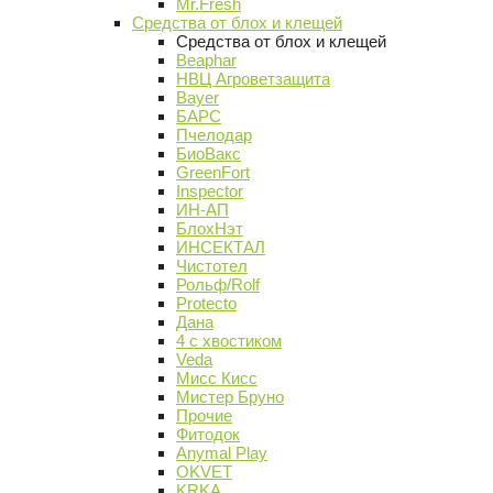
Mr.Fresh
Средства от блох и клещей
Средства от блох и клещей
Beaphar
НВЦ Агроветзащита
Bayer
БАРС
Пчелодар
БиоВакс
GreenFort
Inspector
ИН-АП
БлохНэт
ИНСЕКТАЛ
Чистотел
Рольф/Rolf
Protecto
Дана
4 с хвостиком
Veda
Мисс Кисс
Мистер Бруно
Прочие
Фитодок
Anymal Play
OKVET
KRKA