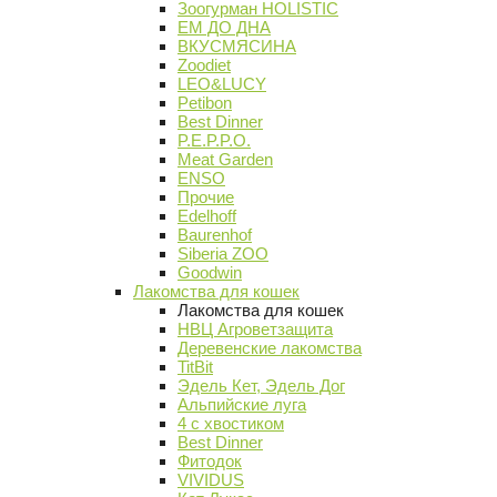
Зоогурман HOLISTIC
ЕМ ДО ДНА
ВКУСМЯСИНА
Zoodiet
LEO&LUCY
Petibon
Best Dinner
P.E.P.P.O.
Meat Garden
ENSO
Прочие
Edelhoff
Baurenhof
Siberia ZOO
Goodwin
Лакомства для кошек
Лакомства для кошек
НВЦ Агроветзащита
Деревенские лакомства
TitBit
Эдель Кет, Эдель Дог
Альпийские луга
4 с хвостиком
Best Dinner
Фитодок
VIVIDUS