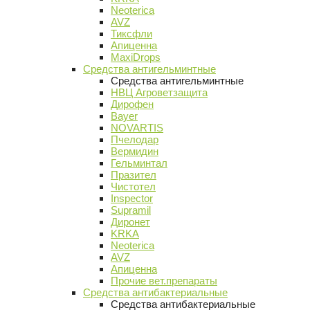
Neoterica
AVZ
Тиксфли
Апиценна
MaxiDrops
Средства антигельминтные
Средства антигельминтные
НВЦ Агроветзащита
Дирофен
Bayer
NOVARTIS
Пчелодар
Вермидин
Гельминтал
Празител
Чистотел
Inspector
Supramil
Диронет
KRKA
Neoterica
AVZ
Апиценна
Прочие вет.препараты
Средства антибактериальные
Средства антибактериальные