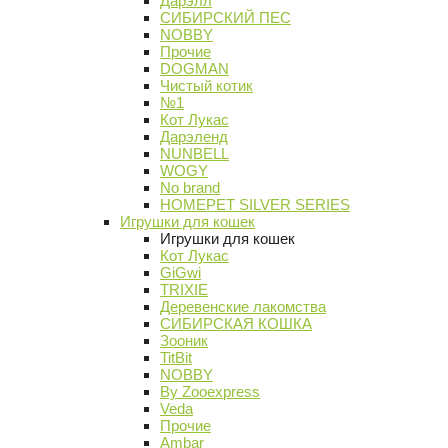
Дарэлл
СИБИРСКИЙ ПЕС
NOBBY
Прочие
DOGMAN
Чистый котик
№1
Кот Лукас
Дарэленд
NUNBELL
WOGY
No brand
HOMEPET SILVER SERIES
Игрушки для кошек
Игрушки для кошек
Кот Лукас
GiGwi
TRIXIE
Деревенские лакомства
СИБИРСКАЯ КОШКА
Зооник
TitBit
NOBBY
By Zooexpress
Veda
Прочие
Ambar