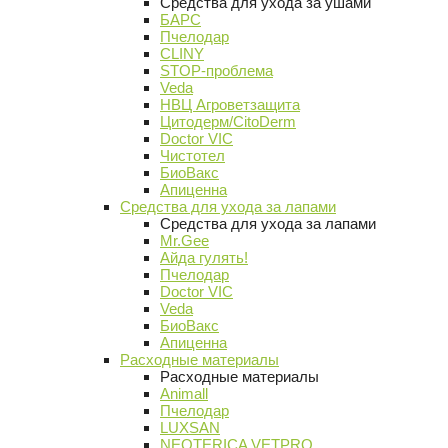
Средства для ухода за ушами
БАРС
Пчелодар
CLINY
STOP-проблема
Veda
НВЦ Агроветзащита
Цитодерм/CitoDerm
Doctor VIC
Чистотел
БиоВакс
Апиценна
Средства для ухода за лапами
Средства для ухода за лапами
Mr.Gee
Айда гулять!
Пчелодар
Doctor VIC
Veda
БиоВакс
Апиценна
Расходные материалы
Расходные материалы
Animall
Пчелодар
LUXSAN
NEOTERICA VETPRO