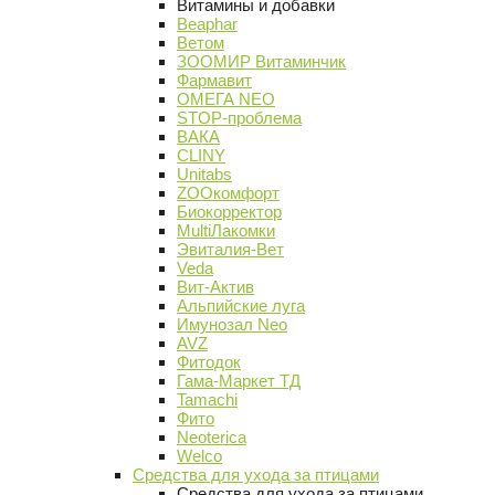
Витамины и добавки
Beaphar
Ветом
ЗООМИР Витаминчик
Фармавит
ОМЕГА NEO
STOP-проблема
ВАКА
CLINY
Unitabs
ZOOкомфорт
Биокорректор
MultiЛакомки
Эвиталия-Вет
Veda
Вит-Актив
Альпийские луга
Имунозал Neo
AVZ
Фитодок
Гама-Маркет ТД
Tamachi
Фито
Neoterica
Welco
Средства для ухода за птицами
Средства для ухода за птицами