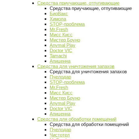
Средства приучающие, отпугивающие
Средства приучающие, отпугивающие
БиоВакс
Химола
STOP-проблема
Mr.Fresh
Мисс Кисс
Мистер Бруно
Anymal Play
Doctor VIC
Tamachi
Апиценна
Средства для уничтожения запахов
Средства для уничтожения запахов
Пчелодар
STOP-проблема
Mr.Fresh
Мисс Кисс
Мистер Бруно
Anymal Play
Doctor VIC
Апиценна
Средства для обработки помещений
Средства для обработки помещений
Пчелодар
Чистотел