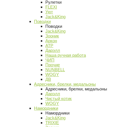
Рулетки
FLEXI
Уют
Jack&King
Поводки
Поводки
Jack&King
Зооник
Аркон
АТР
Дарэлл
Наша ручная работа
ЧИП
Прочие
NUNBELL
WOGY
ДВ
Адресники, брелки, медальоны
Адресники, брелки, медальоны
Дарэлл
Чистый котик
WOGY
Намордники
Намордники
Jack&King
TRIXIE