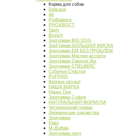
Корма для собак
Delicana
All
ProBalance
PROХВОСТ
Tasty
Brunch
Зоогурман BIG DOG
ЗооГурман БОЛЬШАЯ МИСКА
Зоогурман ЕМ БЕЗ ПРОБЛЕМ
Зоогурман Мясное ассорти
Зоогурман Смолли Дог
Зоогурман СПЕЦМЯС
Собачье Счастье
PUFFINS
Верные друзья
НАША МАРКА
Happy Dog
Зоогурман Суфле
НАТУРАЛЬНАЯ ФОРМУЛА
Четвероногий гурман
Деревенские лакомства
Зоогурман
Elato
Mr.Buffalo
Зоогурман пауч