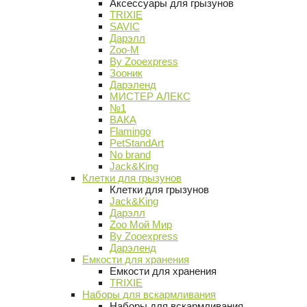
Аксессуары для грызунов
TRIXIE
SAVIC
Дарэлл
Zoo-M
By Zooexpress
Зооник
Дарэленд
МИСТЕР АЛЕКС
№1
ВАКА
Flamingo
PetStandArt
No brand
Jack&King
Клетки для грызунов
Клетки для грызунов
Jack&King
Дарэлл
Zoo Мой Мир
By Zooexpress
Дарэленд
Емкости для хранения
Емкости для хранения
TRIXIE
Наборы для вскармливания
Наборы для вскармливания