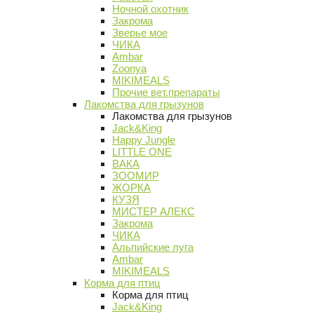
Ночной охотник
Закрома
Зверье мое
ЧИКА
Ambar
Zoonya
MIKIMEALS
Прочие вет.препараты
Лакомства для грызунов
Лакомства для грызунов
Jack&King
Happy Jungle
LITTLE ONE
ВАКА
ЗООМИР
ЖОРКА
КУЗЯ
МИСТЕР АЛЕКС
Закрома
ЧИКА
Альпийские луга
Ambar
MIKIMEALS
Корма для птиц
Корма для птиц
Jack&King