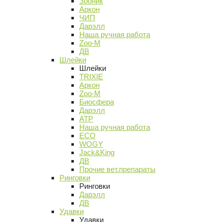
Зооник
Аркон
ЧИП
Дарэлл
Наша ручная работа
Zoo-M
ДВ
Шлейки
Шлейки
TRIXIE
Аркон
Zoo-M
Биосфера
Дарэлл
АТР
Наша ручная работа
ECO
WOGY
Jack&King
ДВ
Прочие вет.препараты
Ринговки
Ринговки
Дарэлл
ДВ
Удавки
Удавки