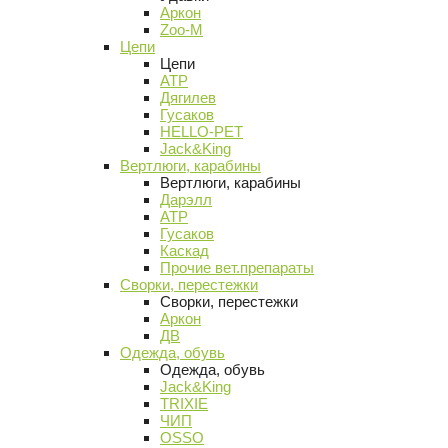
Аркон
Zoo-M
Цепи
Цепи
АТР
Дягилев
Гусаков
HELLO-PET
Jack&King
Вертлюги, карабины
Вертлюги, карабины
Дарэлл
АТР
Гусаков
Каскад
Прочие вет.препараты
Сворки, перестежки
Сворки, перестежки
Аркон
ДВ
Одежда, обувь
Одежда, обувь
Jack&King
TRIXIE
ЧИП
OSSO