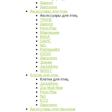
Дарэлл
Дарэленд
Аксессуары для птиц
Аксессуары для птиц
TRIXIE
Дарэлл
Penn Plax
Мавлюшев
ВАКА
SAVIC
№1
PetStandArt
OSSO
Дарэленд
Зооник
Jack&King
WOGY
Клетки для птиц
Клетки для птиц
Jack&King
Zoo Мой Мир
Penn Plax
№1
ECO
Дарэленд
Аксессуары для грызунов