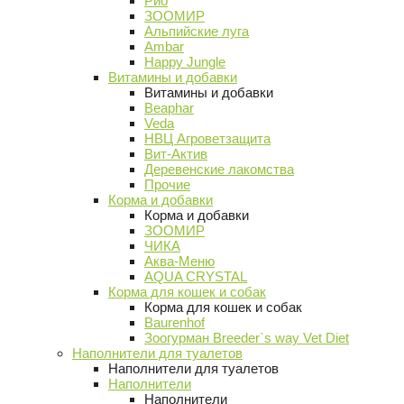
Рио
ЗООМИР
Альпийские луга
Ambar
Happy Jungle
Витамины и добавки
Витамины и добавки
Beaphar
Veda
НВЦ Агроветзащита
Вит-Актив
Деревенские лакомства
Прочие
Корма и добавки
Корма и добавки
ЗООМИР
ЧИКА
Аква-Меню
AQUA CRYSTAL
Корма для кошек и собак
Корма для кошек и собак
Baurenhof
Зоогурман Breeder`s way Vet Diet
Наполнители для туалетов
Наполнители для туалетов
Наполнители
Наполнители