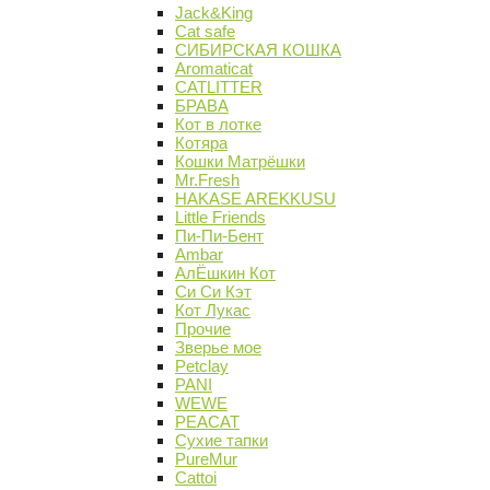
Jack&King
Cat safe
СИБИРСКАЯ КОШКА
Aromaticat
CATLITTER
БРАВА
Кот в лотке
Котяра
Кошки Матрёшки
Mr.Fresh
HAKASE AREKKUSU
Little Friends
Пи-Пи-Бент
Ambar
АлЁшкин Кот
Си Си Кэт
Кот Лукас
Прочие
Зверье мое
Petclay
PANI
WEWE
PEACAT
Сухие тапки
PureMur
Cattoi