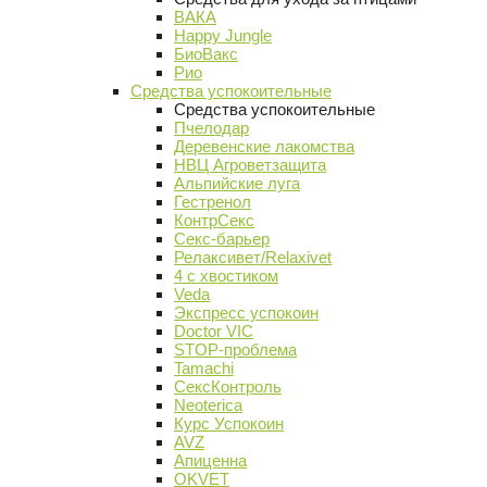
ВАКА
Happy Jungle
БиоВакс
Рио
Средства успокоительные
Средства успокоительные
Пчелодар
Деревенские лакомства
НВЦ Агроветзащита
Альпийские луга
Гестренол
КонтрСекс
Секс-барьер
Релаксивет/Relaxivet
4 с хвостиком
Veda
Экспресс успокоин
Doctor VIC
STOP-проблема
Tamachi
СексКонтроль
Neoterica
Курс Успокоин
AVZ
Апиценна
OKVET