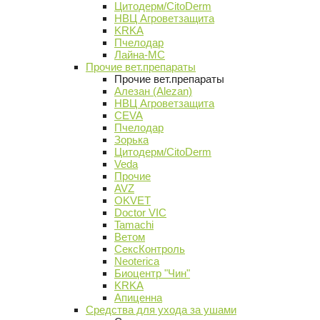
Цитодерм/CitoDerm
НВЦ Агроветзащита
KRKA
Пчелодар
Лайна-МС
Прочие вет.препараты
Прочие вет.препараты
Алезан (Alezan)
НВЦ Агроветзащита
CEVA
Пчелодар
Зорька
Цитодерм/CitoDerm
Veda
Прочие
AVZ
OKVET
Doctor VIC
Tamachi
Ветом
СексКонтроль
Neoterica
Биоцентр "Чин"
KRKA
Апиценна
Средства для ухода за ушами