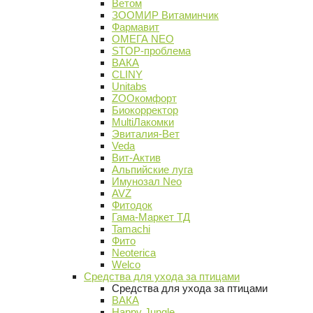
Ветом
ЗООМИР Витаминчик
Фармавит
ОМЕГА NEO
STOP-проблема
ВАКА
CLINY
Unitabs
ZOOкомфорт
Биокорректор
MultiЛакомки
Эвиталия-Вет
Veda
Вит-Актив
Альпийские луга
Имунозал Neo
AVZ
Фитодок
Гама-Маркет ТД
Tamachi
Фито
Neoterica
Welco
Средства для ухода за птицами
Средства для ухода за птицами
ВАКА
Happy Jungle