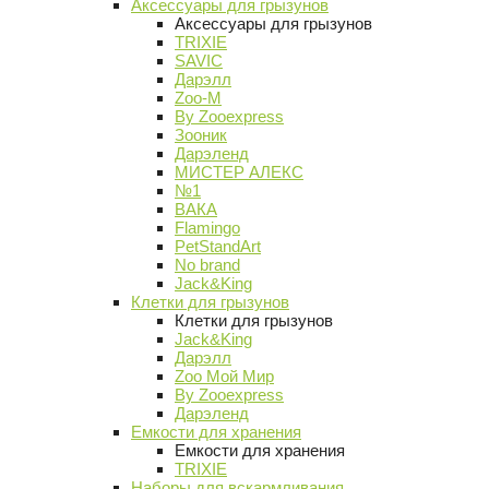
Аксессуары для грызунов
Аксессуары для грызунов
TRIXIE
SAVIC
Дарэлл
Zoo-M
By Zooexpress
Зооник
Дарэленд
МИСТЕР АЛЕКС
№1
ВАКА
Flamingo
PetStandArt
No brand
Jack&King
Клетки для грызунов
Клетки для грызунов
Jack&King
Дарэлл
Zoo Мой Мир
By Zooexpress
Дарэленд
Емкости для хранения
Емкости для хранения
TRIXIE
Наборы для вскармливания