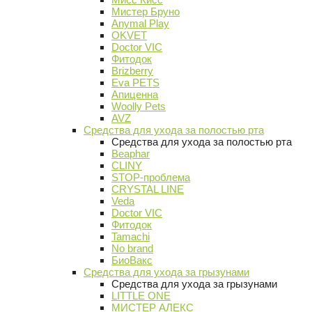
Мистер Бруно
Anymal Play
OKVET
Doctor VIC
Фитодок
Brizberry
Eva PETS
Апиценна
Woolly Pets
AVZ
Средства для ухода за полостью рта
Средства для ухода за полостью рта
Beaphar
CLINY
STOP-проблема
CRYSTAL LINE
Veda
Doctor VIC
Фитодок
Tamachi
No brand
БиоВакс
Средства для ухода за грызунами
Средства для ухода за грызунами
LITTLE ONE
МИСТЕР АЛЕКС