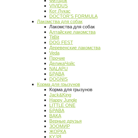
Фитодок
VIVIDUS
Кот Лукас
DOCTOR'S FORMULA
Лакомства для собак
Лакомства для собак
Алтайские лакомства
TitBit
DOG FEST
Деревенские лакомства
Veda
Прочие
ДеликаЧойс
NALAPU
БРАВА
DOGNIS
Корма для грызунов
Корма для грызунов
Jack&King
Happy Jungle
LITTLE ONE
БРАВА
ВАКА
Верные друзья
ЗООМИР
ЖОРКА
КУЗЯ