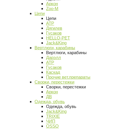
Аркон
Zoo-M
Цепи
Цепи
АТР
Дягилев
Гусаков
HELLO-PET
Jack&King
Вертлюги, карабины
Вертлюги, карабины
Дарэлл
АТР
Гусаков
Каскад
Прочие вет.препараты
Сворки, перестежки
Сворки, перестежки
Аркон
ДВ
Одежда, обувь
Одежда, обувь
Jack&King
TRIXIE
ЧИП
OSSO