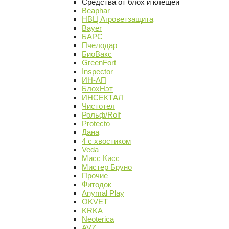
Средства от блох и клещей
Beaphar
НВЦ Агроветзащита
Bayer
БАРС
Пчелодар
БиоВакс
GreenFort
Inspector
ИН-АП
БлохНэт
ИНСЕКТАЛ
Чистотел
Рольф/Rolf
Protecto
Дана
4 с хвостиком
Veda
Мисс Кисс
Мистер Бруно
Прочие
Фитодок
Anymal Play
OKVET
KRKA
Neoterica
AVZ