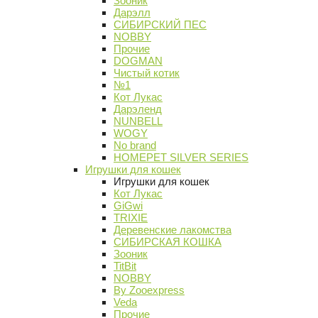
Зооник
Дарэлл
СИБИРСКИЙ ПЕС
NOBBY
Прочие
DOGMAN
Чистый котик
№1
Кот Лукас
Дарэленд
NUNBELL
WOGY
No brand
HOMEPET SILVER SERIES
Игрушки для кошек
Игрушки для кошек
Кот Лукас
GiGwi
TRIXIE
Деревенские лакомства
СИБИРСКАЯ КОШКА
Зооник
TitBit
NOBBY
By Zooexpress
Veda
Прочие