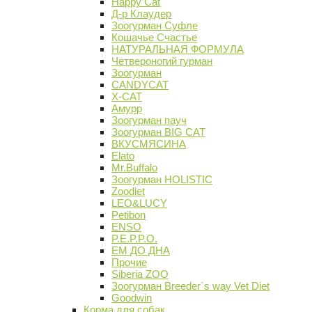
Happy Cat
Д-р Клаудер
Зоогурман Суфле
Кошачье Счастье
НАТУРАЛЬНАЯ ФОРМУЛА
Четвероногий гурман
Зоогурман
CANDYCAT
X-CAT
Амурр
Зоогурман пауч
Зоогурман BIG CAT
ВКУСМЯСИНА
Elato
Mr.Buffalo
Зоогурман HOLISTIC
Zoodiet
LEO&LUCY
Petibon
ENSO
P.E.P.P.O.
ЕМ ДО ДНА
Прочие
Siberia ZOO
Зоогурман Breeder`s way Vet Diet
Goodwin
Корма для собак