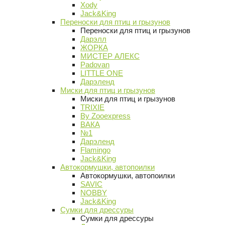
Xody
Jack&King
Переноски для птиц и грызунов
Переноски для птиц и грызунов
Дарэлл
ЖОРКА
МИСТЕР АЛЕКС
Padovan
LITTLE ONE
Дарэленд
Миски для птиц и грызунов
Миски для птиц и грызунов
TRIXIE
By Zooexpress
ВАКА
№1
Дарэленд
Flamingo
Jack&King
Автокормушки, автопоилки
Автокормушки, автопоилки
SAVIC
NOBBY
Jack&King
Сумки для дрессуры
Сумки для дрессуры