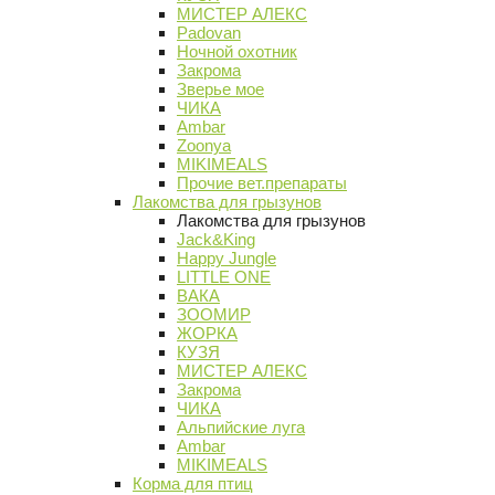
МИСТЕР АЛЕКС
Padovan
Ночной охотник
Закрома
Зверье мое
ЧИКА
Ambar
Zoonya
MIKIMEALS
Прочие вет.препараты
Лакомства для грызунов
Лакомства для грызунов
Jack&King
Happy Jungle
LITTLE ONE
ВАКА
ЗООМИР
ЖОРКА
КУЗЯ
МИСТЕР АЛЕКС
Закрома
ЧИКА
Альпийские луга
Ambar
MIKIMEALS
Корма для птиц