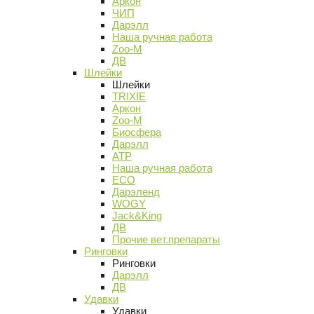
Аркон
ЧИП
Дарэлл
Наша ручная работа
Zoo-M
ДВ
Шлейки
Шлейки
TRIXIE
Аркон
Zoo-M
Биосфера
Дарэлл
АТР
Наша ручная работа
ECO
Дарэленд
WOGY
Jack&King
ДВ
Прочие вет.препараты
Ринговки
Ринговки
Дарэлл
ДВ
Удавки
Удавки