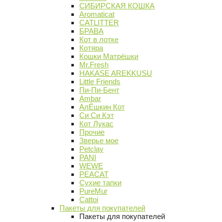
СИБИРСКАЯ КОШКА
Aromaticat
CATLITTER
БРАВА
Кот в лотке
Котяра
Кошки Матрёшки
Mr.Fresh
HAKASE AREKKUSU
Little Friends
Пи-Пи-Бент
Ambar
АлЁшкин Кот
Си Си Кэт
Кот Лукас
Прочие
Зверье мое
Petclay
PANI
WEWE
PEACAT
Сухие тапки
PureMur
Cattoi
Пакеты для покупателей
Пакеты для покупателей