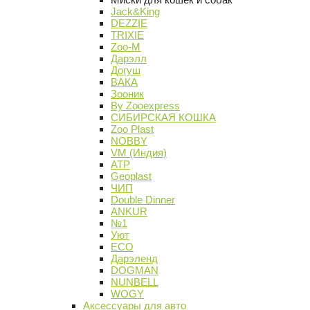
Jack&King
DEZZIE
TRIXIE
Zoo-M
Дарэлл
Догуш
ВАКА
Зооник
By Zooexpress
СИБИРСКАЯ КОШКА
Zoo Plast
NOBBY
VM (Индия)
АТР
Geoplast
ЧИП
Double Dinner
ANKUR
№1
Уют
ECO
Дарэленд
DOGMAN
NUNBELL
WOGY
Аксессуары для авто