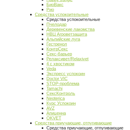
БиоВакс
Рио
Средства успокоительные
Средства успокоительные
Пчелодар
Деревенские лакомства
НВЦ Агроветзащита
Альпийские луга
Гестренол
КонтрСекс
Секс-барьер
Релаксивет/Relaxivet
4 с хвостиком
Veda
Экспресс успокоин
Doctor VIC
STOP-проблема
Tamachi
СексКонтроль
Neoterica
Курс Успокоин
AVZ
Апиценна
OKVET
Средства приучающие, отпугивающие
Средства приучающие, отпугивающие