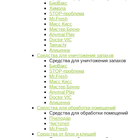
БиоВакс
Химола
STOP-проблема
Mr.Fresh
Мисс Кисс
Мистер Бруно
Anymal Play
Doctor VIC
Tamachi
Апиценна
Средства для уничтожения запахов
Средства для уничтожения запахов
БиоВакс
STOP-проблема
Mr.Fresh
Мисс Кисс
Мистер Бруно
Anymal Play
Doctor VIC
Апиценна
Средства для обработки помещений
Средства для обработки помещений
Пчелодар
Чистотел
Mr.Fresh
Средства от блох и клещей