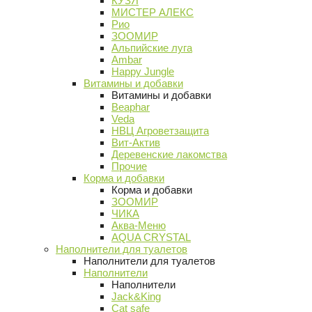
КУЗЯ
МИСТЕР АЛЕКС
Рио
ЗООМИР
Альпийские луга
Ambar
Happy Jungle
Витамины и добавки
Витамины и добавки
Beaphar
Veda
НВЦ Агроветзащита
Вит-Актив
Деревенские лакомства
Прочие
Корма и добавки
Корма и добавки
ЗООМИР
ЧИКА
Аква-Меню
AQUA CRYSTAL
Наполнители для туалетов
Наполнители для туалетов
Наполнители
Наполнители
Jack&King
Cat safe