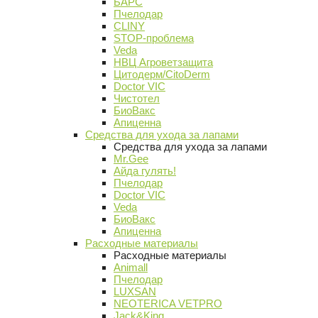
БАРС
Пчелодар
CLINY
STOP-проблема
Veda
НВЦ Агроветзащита
Цитодерм/CitoDerm
Doctor VIC
Чистотел
БиоВакс
Апиценна
Средства для ухода за лапами
Средства для ухода за лапами
Mr.Gee
Айда гулять!
Пчелодар
Doctor VIC
Veda
БиоВакс
Апиценна
Расходные материалы
Расходные материалы
Animall
Пчелодар
LUXSAN
NEOTERICA VETPRO
Jack&King