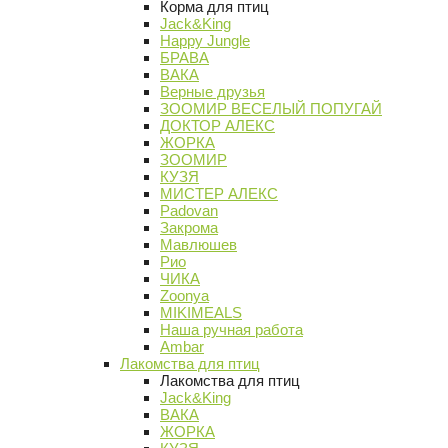
Корма для птиц
Jack&King
Happy Jungle
БРАВА
ВАКА
Верные друзья
ЗООМИР ВЕСЕЛЫЙ ПОПУГАЙ
ДОКТОР АЛЕКС
ЖОРКА
ЗООМИР
КУЗЯ
МИСТЕР АЛЕКС
Padovan
Закрома
Мавлюшев
Рио
ЧИКА
Zoonya
MIKIMEALS
Наша ручная работа
Ambar
Лакомства для птиц
Лакомства для птиц
Jack&King
ВАКА
ЖОРКА