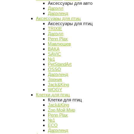
Аксессуары для авто
Дарэлл
Дарэленд
Аксессуары для птиц
Аксессуары для птиц
TRIXIE
Дарэлл
Penn Plax
Мавлюшев
ВАКА
SAVIC
№1
PetStandArt
OSSO
Дарэленд
Зооник
Jack&King
WOGY
Клетки для птиц
Клетки для птиц
Jack&King
Zoo Мой Мир
Penn Plax
№1
ECO
Дарэленд