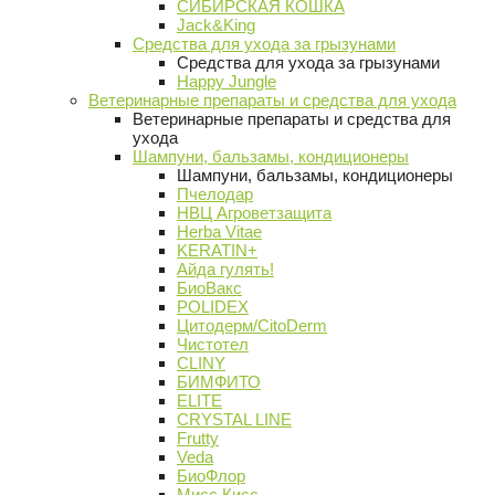
СИБИРСКАЯ КОШКА
Jack&King
Средства для ухода за грызунами
Средства для ухода за грызунами
Happy Jungle
Ветеринарные препараты и средства для ухода
Ветеринарные препараты и средства для
ухода
Шампуни, бальзамы, кондиционеры
Шампуни, бальзамы, кондиционеры
Пчелодар
НВЦ Агроветзащита
Herba Vitae
KERATIN+
Айда гулять!
БиоВакс
POLIDEX
Цитодерм/CitoDerm
Чистотел
CLINY
БИМФИТО
ELITE
CRYSTAL LINE
Frutty
Veda
БиоФлор
Мисс Кисс