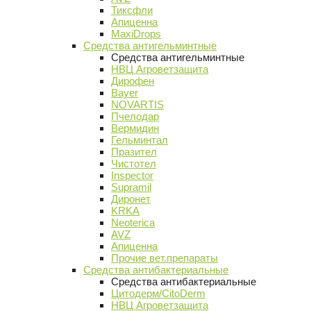
Тиксфли
Апиценна
MaxiDrops
Средства антигельминтные
Средства антигельминтные
НВЦ Агроветзащита
Дирофен
Bayer
NOVARTIS
Пчелодар
Вермидин
Гельминтал
Празител
Чистотел
Inspector
Supramil
Диронет
KRKA
Neoterica
AVZ
Апиценна
Прочие вет.препараты
Средства антибактериальные
Средства антибактериальные
Цитодерм/CitoDerm
НВЦ Агроветзащита