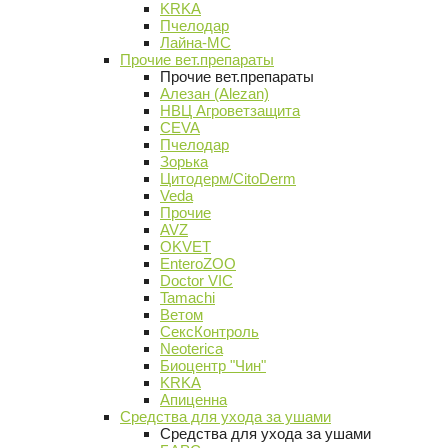
KRKA
Пчелодар
Лайна-МС
Прочие вет.препараты
Прочие вет.препараты
Алезан (Alezan)
НВЦ Агроветзащита
CEVA
Пчелодар
Зорька
Цитодерм/CitoDerm
Veda
Прочие
AVZ
OKVET
EnteroZOO
Doctor VIC
Tamachi
Ветом
СексКонтроль
Neoterica
Биоцентр "Чин"
KRKA
Апиценна
Средства для ухода за ушами
Средства для ухода за ушами