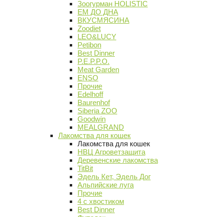
Зоогурман HOLISTIC
ЕМ ДО ДНА
ВКУСМЯСИНА
Zoodiet
LEO&LUCY
Petibon
Best Dinner
P.E.P.P.O.
Meat Garden
ENSO
Прочие
Edelhoff
Baurenhof
Siberia ZOO
Goodwin
MEALGRAND
Лакомства для кошек
Лакомства для кошек
НВЦ Агроветзащита
Деревенские лакомства
TitBit
Эдель Кет, Эдель Дог
Альпийские луга
Прочие
4 с хвостиком
Best Dinner