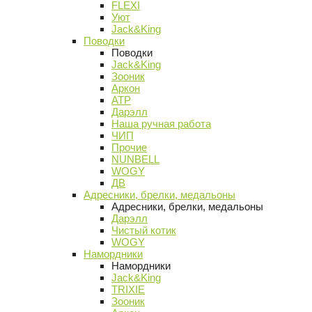
FLEXI
Уют
Jack&King
Поводки
Поводки
Jack&King
Зооник
Аркон
АТР
Дарэлл
Наша ручная работа
ЧИП
Прочие
NUNBELL
WOGY
ДВ
Адресники, брелки, медальоны
Адресники, брелки, медальоны
Дарэлл
Чистый котик
WOGY
Намордники
Намордники
Jack&King
TRIXIE
Зооник