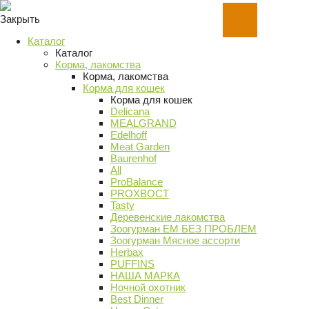
Закрыть
Каталог
Каталог
Корма, лакомства
Корма, лакомства
Корма для кошек
Корма для кошек
Delicana
MEALGRAND
Edelhoff
Meat Garden
Baurenhof
All
ProBalance
PROХВОСТ
Tasty
Деревенские лакомства
Зоогурман ЕМ БЕЗ ПРОБЛЕМ
Зоогурман Мясное ассорти
Herbax
PUFFINS
НАША МАРКА
Ночной охотник
Best Dinner