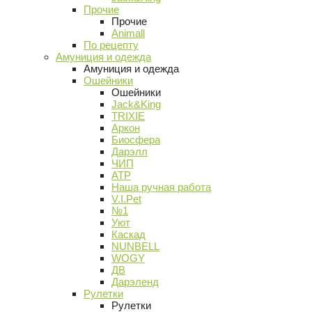
Прочие
Прочие
Animall
По рецепту
Амуниция и одежда
Амуниция и одежда
Ошейники
Ошейники
Jack&King
TRIXIE
Аркон
Биосфера
Дарэлл
ЧИП
АТР
Наша ручная работа
V.I.Pet
№1
Уют
Каскад
NUNBELL
WOGY
ДВ
Дарэленд
Рулетки
Рулетки