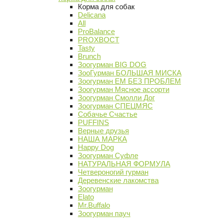
Корма для собак
Delicana
All
ProBalance
PROХВОСТ
Tasty
Brunch
Зоогурман BIG DOG
ЗооГурман БОЛЬШАЯ МИСКА
Зоогурман ЕМ БЕЗ ПРОБЛЕМ
Зоогурман Мясное ассорти
Зоогурман Смолли Дог
Зоогурман СПЕЦМЯС
Собачье Счастье
PUFFINS
Верные друзья
НАША МАРКА
Happy Dog
Зоогурман Суфле
НАТУРАЛЬНАЯ ФОРМУЛА
Четвероногий гурман
Деревенские лакомства
Зоогурман
Elato
Mr.Buffalo
Зоогурман пауч