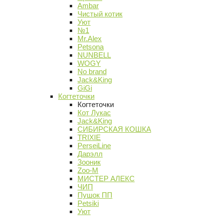
Ambar
Чистый котик
Уют
№1
Mr.Alex
Petsona
NUNBELL
WOGY
No brand
Jack&King
GiGi
Когтеточки
Когтеточки
Кот Лукас
Jack&King
СИБИРСКАЯ КОШКА
TRIXIE
PerseiLine
Дарэлл
Зооник
Zoo-M
МИСТЕР АЛЕКС
ЧИП
Пушок ПП
Petsiki
Уют