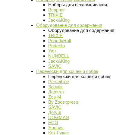
Наборы для вскармливания
Beaphar
TRIXIE
Jack&King
Оборудование для содержания
Оборудование для содержания
TRIXIE
Рольф/Rolf
Protecto
Уют
NUNBELL
Jack&King
SAVIC
Переноски для кошек и собак
Переноски для кошек и собак
PerseiLine
Зооник
Дарэлл
Zoo-M
By Zooexpress
SAVIC
Догуш
DOGMAN
ECO
Япония
Кот Лукас