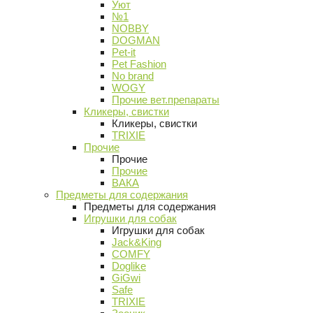
Уют
№1
NOBBY
DOGMAN
Pet-it
Pet Fashion
No brand
WOGY
Прочие вет.препараты
Кликеры, свистки
Кликеры, свистки
TRIXIE
Прочие
Прочие
Прочие
ВАКА
Предметы для содержания
Предметы для содержания
Игрушки для собак
Игрушки для собак
Jack&King
COMFY
Doglike
GiGwi
Safe
TRIXIE