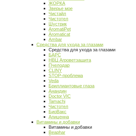
ЖОРКА
Зверье мое
Чистайл
Чистотел
Шустрик
AromatiPet
Aromaticat
Ambar
Средства для ухода за глазами
Средства для ухода за глазами
БАРС
НВЦ Агроветзащита
Пчелодар
CLINY
STOP-проблема
Veda
Бриллиантовые глаза
Анандин
Doctor VIC
Tamachi
Чистотел
БиоВакс
Апиценна
Витамины и добавки
Витамины и добавки
Beaphar