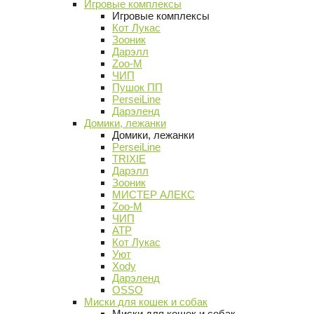
Игровые комплексы
Игровые комплексы
Кот Лукас
Зооник
Дарэлл
Zoo-M
ЧИП
Пушок ПП
PerseiLine
Дарэленд
Домики, лежанки
Домики, лежанки
PerseiLine
TRIXIE
Дарэлл
Зооник
МИСТЕР АЛЕКС
Zoo-M
ЧИП
АТР
Кот Лукас
Уют
Xody
Дарэленд
OSSO
Миски для кошек и собак
Миски для кошек и собак