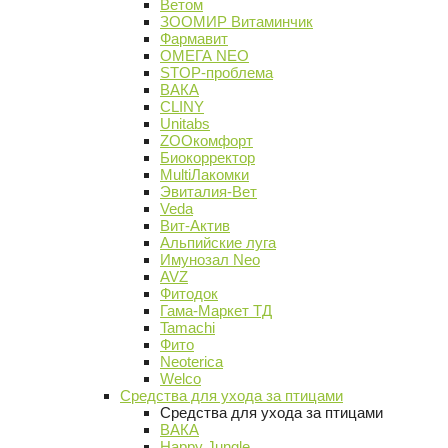
Ветом
ЗООМИР Витаминчик
Фармавит
ОМЕГА NEO
STOP-проблема
ВАКА
CLINY
Unitabs
ZOOкомфорт
Биокорректор
MultiЛакомки
Эвиталия-Вет
Veda
Вит-Актив
Альпийские луга
Имунозал Neo
AVZ
Фитодок
Гама-Маркет ТД
Tamachi
Фито
Neoterica
Welco
Средства для ухода за птицами
Средства для ухода за птицами
ВАКА
Happy Jungle