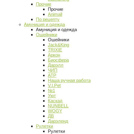
Прочие
Прочие
Animall
По рецепту
Амуниция и одежда
Амуниция и одежда
Ошейники
Ошейники
Jack&King
TRIXIE
Аркон
Биосфера
Дарэлл
ЧИП
АТР
Наша ручная работа
V.I.Pet
№1
Уют
Каскад
NUNBELL
WOGY
ДВ
Дарэленд
Рулетки
Рулетки