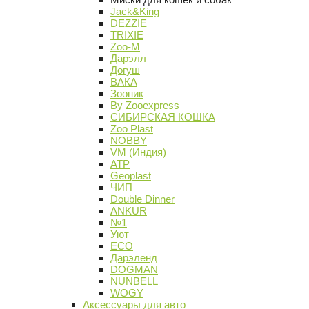
Jack&King
DEZZIE
TRIXIE
Zoo-M
Дарэлл
Догуш
ВАКА
Зооник
By Zooexpress
СИБИРСКАЯ КОШКА
Zoo Plast
NOBBY
VM (Индия)
АТР
Geoplast
ЧИП
Double Dinner
ANKUR
№1
Уют
ECO
Дарэленд
DOGMAN
NUNBELL
WOGY
Аксессуары для авто