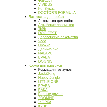
Фитодок
VIVIDUS
Кот Лукас
DOCTOR'S FORMULA
Лакомства для собак
Лакомства для собак
Алтайские лакомства
TitBit
DOG FEST
Деревенские лакомства
Veda
Прочие
ДеликаЧойс
NALAPU
БРАВА
DOGNIS
Корма для грызунов
Корма для грызунов
Jack&King
Happy Jungle
LITTLE ONE
БРАВА
ВАКА
Верные друзья
ЗООМИР
ЖОРКА
КУЗЯ