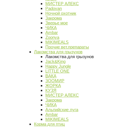
МИСТЕР АЛЕКС
Padovan
Ночной охотник
Закрома
Зверье мое
ЧИКА
Ambar
Zoonya
MIKIMEALS
Прочие вет.препараты
Лакомства для грызунов
Лакомства для грызунов
Jack&King
Happy Jungle
LITTLE ONE
ВАКА
ЗООМИР
ЖОРКА
КУЗЯ
МИСТЕР АЛЕКС
Закрома
ЧИКА
Альпийские луга
Ambar
MIKIMEALS
Корма для птиц