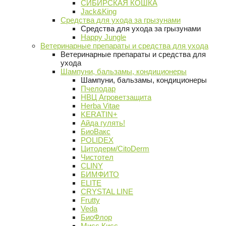
СИБИРСКАЯ КОШКА
Jack&King
Средства для ухода за грызунами
Средства для ухода за грызунами
Happy Jungle
Ветеринарные препараты и средства для ухода
Ветеринарные препараты и средства для
ухода
Шампуни, бальзамы, кондиционеры
Шампуни, бальзамы, кондиционеры
Пчелодар
НВЦ Агроветзащита
Herba Vitae
KERATIN+
Айда гулять!
БиоВакс
POLIDEX
Цитодерм/CitoDerm
Чистотел
CLINY
БИМФИТО
ELITE
CRYSTAL LINE
Frutty
Veda
БиоФлор
Мисс Кисс