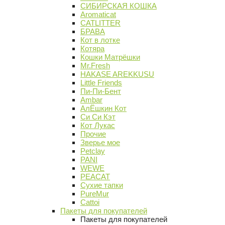
СИБИРСКАЯ КОШКА
Aromaticat
CATLITTER
БРАВА
Кот в лотке
Котяра
Кошки Матрёшки
Mr.Fresh
HAKASE AREKKUSU
Little Friends
Пи-Пи-Бент
Ambar
АлЁшкин Кот
Си Си Кэт
Кот Лукас
Прочие
Зверье мое
Petclay
PANI
WEWE
PEACAT
Сухие тапки
PureMur
Cattoi
Пакеты для покупателей
Пакеты для покупателей