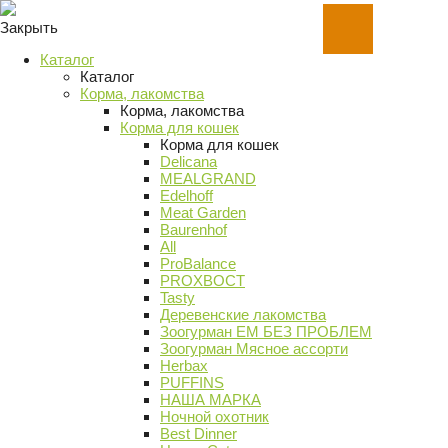
Закрыть
Каталог
Каталог
Корма, лакомства
Корма, лакомства
Корма для кошек
Корма для кошек
Delicana
MEALGRAND
Edelhoff
Meat Garden
Baurenhof
All
ProBalance
PROХВОСТ
Tasty
Деревенские лакомства
Зоогурман ЕМ БЕЗ ПРОБЛЕМ
Зоогурман Мясное ассорти
Herbax
PUFFINS
НАША МАРКА
Ночной охотник
Best Dinner