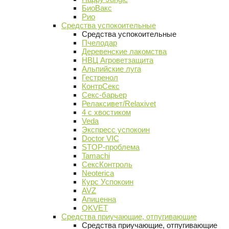
БиоВакс
Рио
Средства успокоительные
Средства успокоительные
Пчелодар
Деревенские лакомства
НВЦ Агроветзащита
Альпийские луга
Гестренол
КонтрСекс
Секс-барьер
Релаксивет/Relaxivet
4 с хвостиком
Veda
Экспресс успокоин
Doctor VIC
STOP-проблема
Tamachi
СексКонтроль
Neoterica
Курс Успокоин
AVZ
Апиценна
OKVET
Средства приучающие, отпугивающие
Средства приучающие, отпугивающие