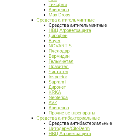
Тиксфли
Апиценна
MaxiDrops
Средства антигельминтные
Средства антигельминтные
НВЦ Агроветзащита
Дирофен
Bayer
NOVARTIS
Пчелодар
Вермидин
Гельминтал
Празител
Чистотел
Inspector
Supramil
Диронет
KRKA
Neoterica
AVZ
Апиценна
Прочие вет.препараты
Средства антибактериальные
Средства антибактериальные
Цитодерм/CitoDerm
НВЦ Агроветзащита