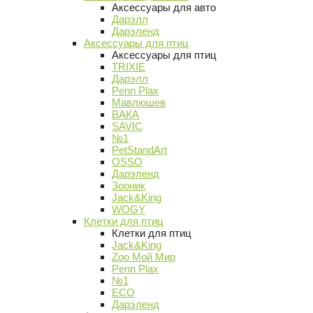
Аксессуары для авто
Дарэлл
Дарэленд
Аксессуары для птиц
Аксессуары для птиц
TRIXIE
Дарэлл
Penn Plax
Мавлюшев
ВАКА
SAVIC
№1
PetStandArt
OSSO
Дарэленд
Зооник
Jack&King
WOGY
Клетки для птиц
Клетки для птиц
Jack&King
Zoo Мой Мир
Penn Plax
№1
ECO
Дарэленд