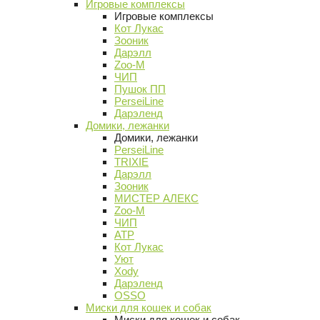
Игровые комплексы
Игровые комплексы
Кот Лукас
Зооник
Дарэлл
Zoo-M
ЧИП
Пушок ПП
PerseiLine
Дарэленд
Домики, лежанки
Домики, лежанки
PerseiLine
TRIXIE
Дарэлл
Зооник
МИСТЕР АЛЕКС
Zoo-M
ЧИП
АТР
Кот Лукас
Уют
Xody
Дарэленд
OSSO
Миски для кошек и собак
Миски для кошек и собак