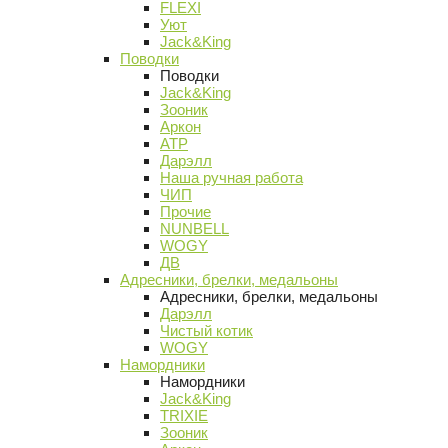
FLEXI
Уют
Jack&King
Поводки
Поводки
Jack&King
Зооник
Аркон
АТР
Дарэлл
Наша ручная работа
ЧИП
Прочие
NUNBELL
WOGY
ДВ
Адресники, брелки, медальоны
Адресники, брелки, медальоны
Дарэлл
Чистый котик
WOGY
Намордники
Намордники
Jack&King
TRIXIE
Зооник