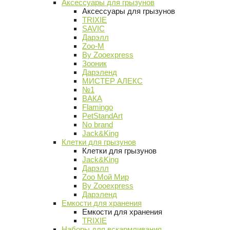
Аксессуары для грызунов
Аксессуары для грызунов
TRIXIE
SAVIC
Дарэлл
Zoo-M
By Zooexpress
Зооник
Дарэленд
МИСТЕР АЛЕКС
№1
ВАКА
Flamingo
PetStandArt
No brand
Jack&King
Клетки для грызунов
Клетки для грызунов
Jack&King
Дарэлл
Zoo Мой Мир
By Zooexpress
Дарэленд
Емкости для хранения
Емкости для хранения
TRIXIE
Наборы для вскармливания