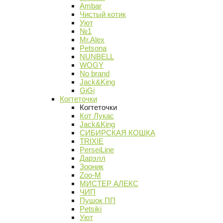
Ambar
Чистый котик
Уют
№1
Mr.Alex
Petsona
NUNBELL
WOGY
No brand
Jack&King
GiGi
Когтеточки
Когтеточки
Кот Лукас
Jack&King
СИБИРСКАЯ КОШКА
TRIXIE
PerseiLine
Дарэлл
Зооник
Zoo-M
МИСТЕР АЛЕКС
ЧИП
Пушок ПП
Petsiki
Уют