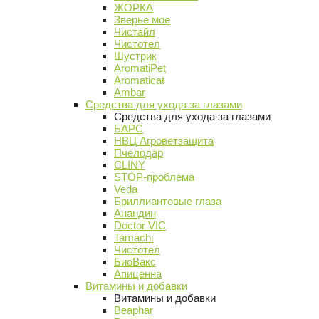
ЖОРКА
Зверье мое
Чистайл
Чистотел
Шустрик
AromatiPet
Aromaticat
Ambar
Средства для ухода за глазами
Средства для ухода за глазами
БАРС
НВЦ Агроветзащита
Пчелодар
CLINY
STOP-проблема
Veda
Бриллиантовые глаза
Анандин
Doctor VIC
Tamachi
Чистотел
БиоВакс
Апиценна
Витамины и добавки
Витамины и добавки
Beaphar