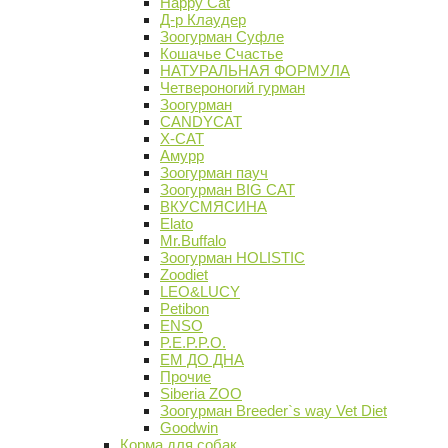
Happy Cat
Д-р Клаудер
Зоогурман Суфле
Кошачье Счастье
НАТУРАЛЬНАЯ ФОРМУЛА
Четвероногий гурман
Зоогурман
CANDYCAT
X-CAT
Амурр
Зоогурман пауч
Зоогурман BIG CAT
ВКУСМЯСИНА
Elato
Mr.Buffalo
Зоогурман HOLISTIC
Zoodiet
LEO&LUCY
Petibon
ENSO
P.E.P.P.O.
ЕМ ДО ДНА
Прочие
Siberia ZOO
Зоогурман Breeder`s way Vet Diet
Goodwin
Корма для собак