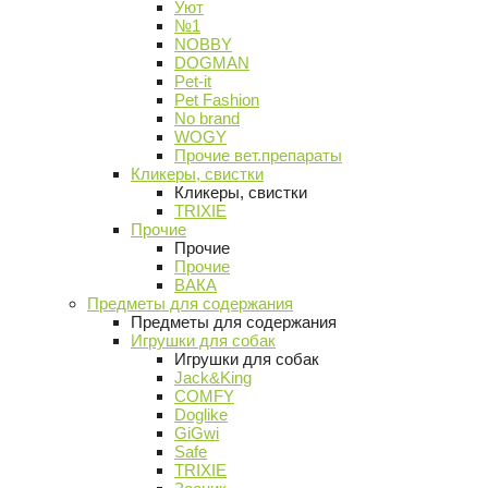
Уют
№1
NOBBY
DOGMAN
Pet-it
Pet Fashion
No brand
WOGY
Прочие вет.препараты
Кликеры, свистки
Кликеры, свистки
TRIXIE
Прочие
Прочие
Прочие
ВАКА
Предметы для содержания
Предметы для содержания
Игрушки для собак
Игрушки для собак
Jack&King
COMFY
Doglike
GiGwi
Safe
TRIXIE