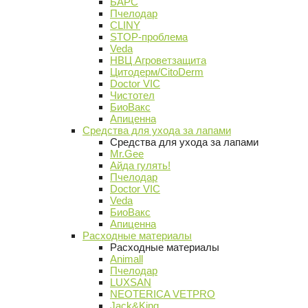
БАРС
Пчелодар
CLINY
STOP-проблема
Veda
НВЦ Агроветзащита
Цитодерм/CitoDerm
Doctor VIC
Чистотел
БиоВакс
Апиценна
Средства для ухода за лапами
Средства для ухода за лапами
Mr.Gee
Айда гулять!
Пчелодар
Doctor VIC
Veda
БиоВакс
Апиценна
Расходные материалы
Расходные материалы
Animall
Пчелодар
LUXSAN
NEOTERICA VETPRO
Jack&King