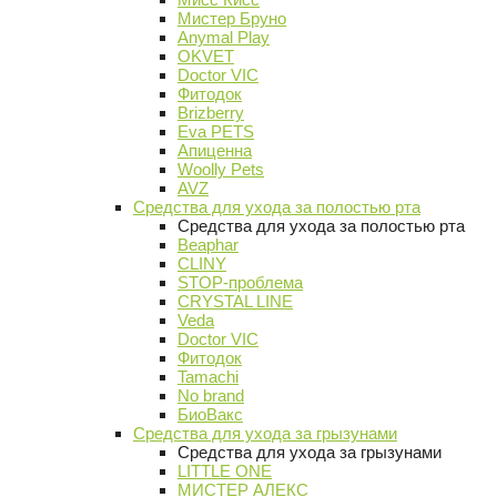
Мистер Бруно
Anymal Play
OKVET
Doctor VIC
Фитодок
Brizberry
Eva PETS
Апиценна
Woolly Pets
AVZ
Средства для ухода за полостью рта
Средства для ухода за полостью рта
Beaphar
CLINY
STOP-проблема
CRYSTAL LINE
Veda
Doctor VIC
Фитодок
Tamachi
No brand
БиоВакс
Средства для ухода за грызунами
Средства для ухода за грызунами
LITTLE ONE
МИСТЕР АЛЕКС