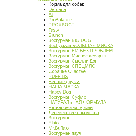
Корма для собак
Delicana
All
ProBalance
PROХВОСТ
Tasty
Brunch
Зоогурман BIG DOG
ЗооГурман БОЛЬШАЯ МИСКА
Зоогурман ЕМ БЕЗ ПРОБЛЕМ
Зоогурман Мясное ассорти
Зоогурман Смолли Дог
Зоогурман СПЕЦМЯС
Собачье Счастье
PUFFINS
Верные друзья
НАША МАРКА
Happy Dog
Зоогурман Суфле
НАТУРАЛЬНАЯ ФОРМУЛА
Четвероногий гурман
Деревенские лакомства
Зоогурман
Elato
Mr.Buffalo
Зоогурман пауч