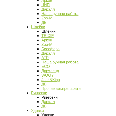
Аркон
ЧИП
Дарэлл
Наша ручная работа
Zoo-M
ДВ
Шлейки
Шлейки
TRIXIE
Аркон
Zoo-M
Биосфера
Дарэлл
АТР
Наша ручная работа
ECO
Дарэленд
WOGY
Jack&King
ДВ
Прочие вет.препараты
Ринговки
Ринговки
Дарэлл
ДВ
Удавки
Удавки