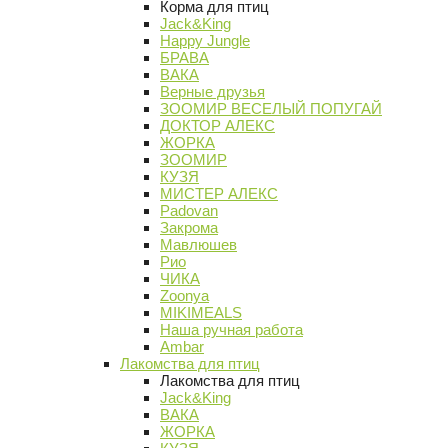
Корма для птиц
Jack&King
Happy Jungle
БРАВА
ВАКА
Верные друзья
ЗООМИР ВЕСЕЛЫЙ ПОПУГАЙ
ДОКТОР АЛЕКС
ЖОРКА
ЗООМИР
КУЗЯ
МИСТЕР АЛЕКС
Padovan
Закрома
Мавлюшев
Рио
ЧИКА
Zoonya
MIKIMEALS
Наша ручная работа
Ambar
Лакомства для птиц
Лакомства для птиц
Jack&King
ВАКА
ЖОРКА