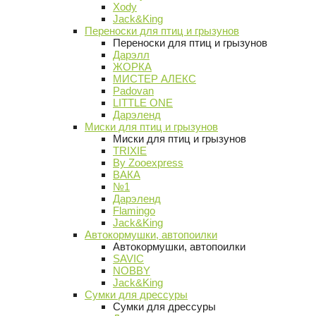
Xody
Jack&King
Переноски для птиц и грызунов
Переноски для птиц и грызунов
Дарэлл
ЖОРКА
МИСТЕР АЛЕКС
Padovan
LITTLE ONE
Дарэленд
Миски для птиц и грызунов
Миски для птиц и грызунов
TRIXIE
By Zooexpress
ВАКА
№1
Дарэленд
Flamingo
Jack&King
Автокормушки, автопоилки
Автокормушки, автопоилки
SAVIC
NOBBY
Jack&King
Сумки для дрессуры
Сумки для дрессуры