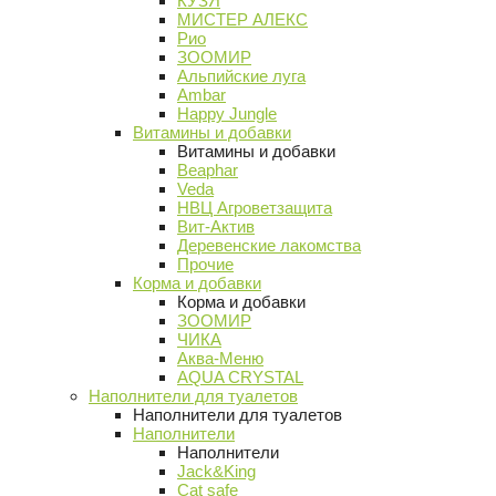
КУЗЯ
МИСТЕР АЛЕКС
Рио
ЗООМИР
Альпийские луга
Ambar
Happy Jungle
Витамины и добавки
Витамины и добавки
Beaphar
Veda
НВЦ Агроветзащита
Вит-Актив
Деревенские лакомства
Прочие
Корма и добавки
Корма и добавки
ЗООМИР
ЧИКА
Аква-Меню
AQUA CRYSTAL
Наполнители для туалетов
Наполнители для туалетов
Наполнители
Наполнители
Jack&King
Cat safe