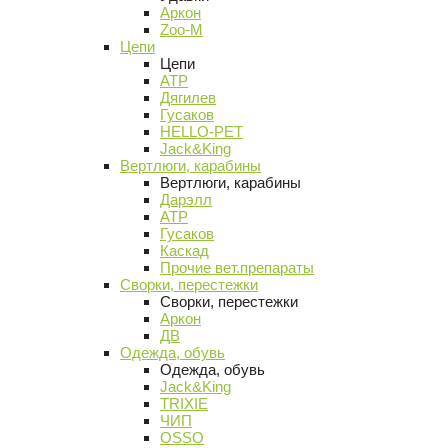
Аркон
Zoo-M
Цепи
Цепи
АТР
Дягилев
Гусаков
HELLO-PET
Jack&King
Вертлюги, карабины
Вертлюги, карабины
Дарэлл
АТР
Гусаков
Каскад
Прочие вет.препараты
Сворки, перестежки
Сворки, перестежки
Аркон
ДВ
Одежда, обувь
Одежда, обувь
Jack&King
TRIXIE
ЧИП
OSSO