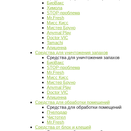
БиоВакс
Химола
STOP-проблема
Mr.Fresh
Мисс Кисс
Мистер Бруно
Anymal Play
Doctor VIC
Tamachi
Апиценна
Средства для уничтожения запахов
Средства для уничтожения запахов
БиоВакс
STOP-проблема
Mr.Fresh
Мисс Кисс
Мистер Бруно
Anymal Play
Doctor VIC
Апиценна
Средства для обработки помещений
Средства для обработки помещений
Пчелодар
Чистотел
Mr.Fresh
Средства от блох и клещей