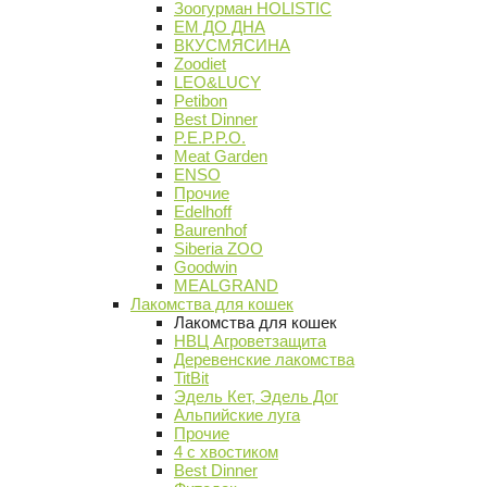
Зоогурман HOLISTIC
ЕМ ДО ДНА
ВКУСМЯСИНА
Zoodiet
LEO&LUCY
Petibon
Best Dinner
P.E.P.P.O.
Meat Garden
ENSO
Прочие
Edelhoff
Baurenhof
Siberia ZOO
Goodwin
MEALGRAND
Лакомства для кошек
Лакомства для кошек
НВЦ Агроветзащита
Деревенские лакомства
TitBit
Эдель Кет, Эдель Дог
Альпийские луга
Прочие
4 с хвостиком
Best Dinner