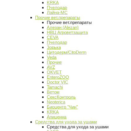
KRKA
Пчелодар
Лайна-МС
Прочие вет.препараты
Прочие вет.препараты
Алезан (Alezan)
НВЦ Агроветзащита
CEVA
Пчелодар
Зорька
Цитодерм/CitoDerm
Veda
Прочие
AVZ
OKVET
EnteroZOO
Doctor VIC
Tamachi
Ветом
СексКонтроль
Neoterica
Биоцентр "Чин"
KRKA
Апиценна
Средства для ухода за ушами
Средства для ухода за ушами