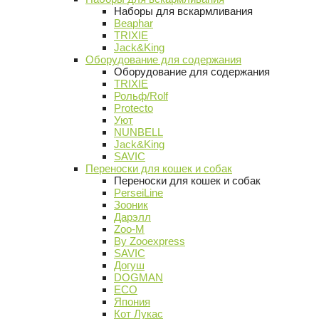
Наборы для вскармливания
Beaphar
TRIXIE
Jack&King
Оборудование для содержания
Оборудование для содержания
TRIXIE
Рольф/Rolf
Protecto
Уют
NUNBELL
Jack&King
SAVIC
Переноски для кошек и собак
Переноски для кошек и собак
PerseiLine
Зооник
Дарэлл
Zoo-M
By Zooexpress
SAVIC
Догуш
DOGMAN
ECO
Япония
Кот Лукас