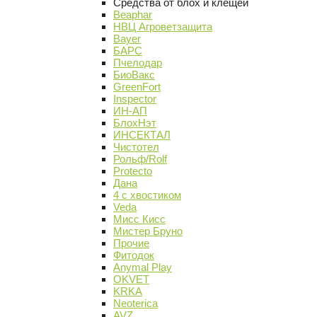
Средства от блох и клещей
Beaphar
НВЦ Агроветзащита
Bayer
БАРС
Пчелодар
БиоВакс
GreenFort
Inspector
ИН-АП
БлохНэт
ИНСЕКТАЛ
Чистотел
Рольф/Rolf
Protecto
Дана
4 с хвостиком
Veda
Мисс Кисс
Мистер Бруно
Прочие
Фитодок
Anymal Play
OKVET
KRKA
Neoterica
AVZ