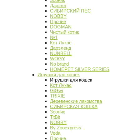
Зооник
Дарэлл
СИБИРСКИЙ ПЕС
NOBBY
Прочие
DOGMAN
Чистый котик
№1
Кот Лукас
Дарэленд
NUNBELL
WOGY
No brand
HOMEPET SILVER SERIES
Игрушки для кошек
Игрушки для кошек
Кот Лукас
GiGwi
TRIXIE
Деревенские лакомства
СИБИРСКАЯ КОШКА
Зооник
TitBit
NOBBY
By Zooexpress
Veda
Прочие