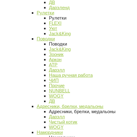
ДВ
Дарэленд
Рулетки
Рулетки
FLEXI
Уют
Jack&King
Поводки
Поводки
Jack&King
Зооник
Аркон
АТР
Дарэлл
Наша ручная работа
ЧИП
Прочие
NUNBELL
WOGY
ДВ
Адресники, брелки, медальоны
Адресники, брелки, медальоны
Дарэлл
Чистый котик
WOGY
Намордники