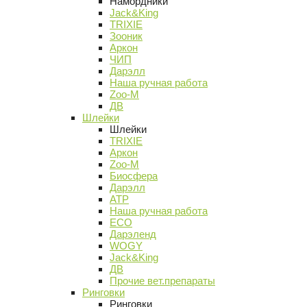
Намордники
Jack&King
TRIXIE
Зооник
Аркон
ЧИП
Дарэлл
Наша ручная работа
Zoo-M
ДВ
Шлейки
Шлейки
TRIXIE
Аркон
Zoo-M
Биосфера
Дарэлл
АТР
Наша ручная работа
ECO
Дарэленд
WOGY
Jack&King
ДВ
Прочие вет.препараты
Ринговки
Ринговки