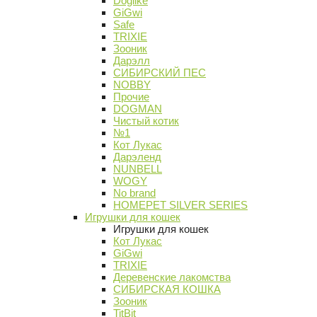
Doglike
GiGwi
Safe
TRIXIE
Зооник
Дарэлл
СИБИРСКИЙ ПЕС
NOBBY
Прочие
DOGMAN
Чистый котик
№1
Кот Лукас
Дарэленд
NUNBELL
WOGY
No brand
HOMEPET SILVER SERIES
Игрушки для кошек
Игрушки для кошек
Кот Лукас
GiGwi
TRIXIE
Деревенские лакомства
СИБИРСКАЯ КОШКА
Зооник
TitBit