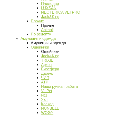
Пчелодар
LUXSAN
NEOTERICA VETPRO
Jack&King
Прочие
Прочие
Animall
По рецепту
Амуниция и одежда
Амуниция и одежда
Ошейники
Ошейники
Jack&King
TRIXIE
Аркон
Биосфера
Дарэлл
ЧИП
АТР
Наша ручная работа
V.I.Pet
№1
Уют
Каскад
NUNBELL
WOGY