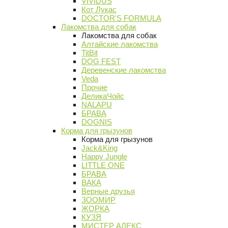
VIVIDUS
Кот Лукас
DOCTOR'S FORMULA
Лакомства для собак
Лакомства для собак
Алтайские лакомства
TitBit
DOG FEST
Деревенские лакомства
Veda
Прочие
ДеликаЧойс
NALAPU
БРАВА
DOGNIS
Корма для грызунов
Корма для грызунов
Jack&King
Happy Jungle
LITTLE ONE
БРАВА
ВАКА
Верные друзья
ЗООМИР
ЖОРКА
КУЗЯ
МИСТЕР АЛЕКС