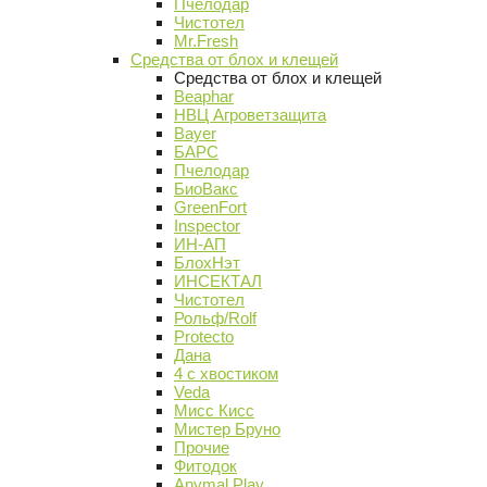
Пчелодар
Чистотел
Mr.Fresh
Средства от блох и клещей
Средства от блох и клещей
Beaphar
НВЦ Агроветзащита
Bayer
БАРС
Пчелодар
БиоВакс
GreenFort
Inspector
ИН-АП
БлохНэт
ИНСЕКТАЛ
Чистотел
Рольф/Rolf
Protecto
Дана
4 с хвостиком
Veda
Мисс Кисс
Мистер Бруно
Прочие
Фитодок
Anymal Play