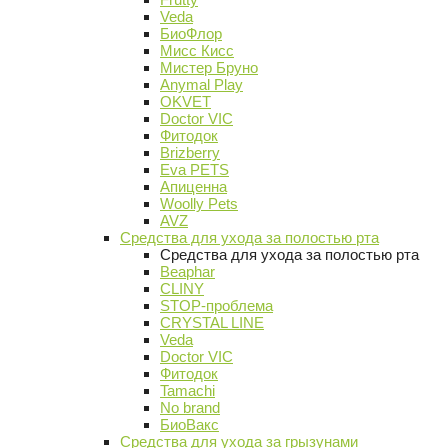
Veda
БиоФлор
Мисс Кисс
Мистер Бруно
Anymal Play
OKVET
Doctor VIC
Фитодок
Brizberry
Eva PETS
Апиценна
Woolly Pets
AVZ
Средства для ухода за полостью рта
Средства для ухода за полостью рта
Beaphar
CLINY
STOP-проблема
CRYSTAL LINE
Veda
Doctor VIC
Фитодок
Tamachi
No brand
БиоВакс
Средства для ухода за грызунами