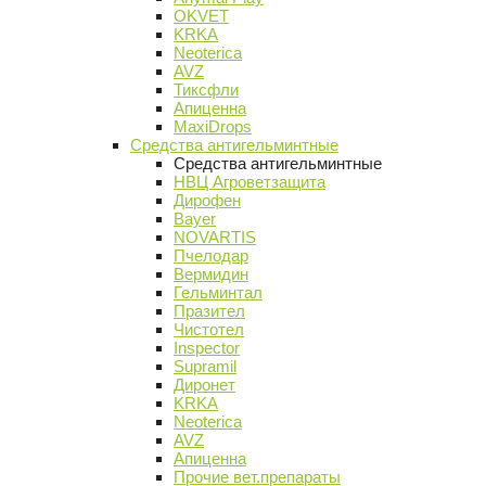
OKVET
KRKA
Neoterica
AVZ
Тиксфли
Апиценна
MaxiDrops
Средства антигельминтные
Средства антигельминтные
НВЦ Агроветзащита
Дирофен
Bayer
NOVARTIS
Пчелодар
Вермидин
Гельминтал
Празител
Чистотел
Inspector
Supramil
Диронет
KRKA
Neoterica
AVZ
Апиценна
Прочие вет.препараты