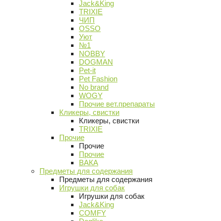
Jack&King
TRIXIE
ЧИП
OSSO
Уют
№1
NOBBY
DOGMAN
Pet-it
Pet Fashion
No brand
WOGY
Прочие вет.препараты
Кликеры, свистки
Кликеры, свистки
TRIXIE
Прочие
Прочие
Прочие
ВАКА
Предметы для содержания
Предметы для содержания
Игрушки для собак
Игрушки для собак
Jack&King
COMFY