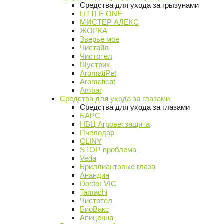
Средства для ухода за грызунами
LITTLE ONE
МИСТЕР АЛЕКС
ЖОРКА
Зверье мое
Чистайл
Чистотел
Шустрик
AromatiPet
Aromaticat
Ambar
Средства для ухода за глазами
Средства для ухода за глазами
БАРС
НВЦ Агроветзащита
Пчелодар
CLINY
STOP-проблема
Veda
Бриллиантовые глаза
Анандин
Doctor VIC
Tamachi
Чистотел
БиоВакс
Апиценна