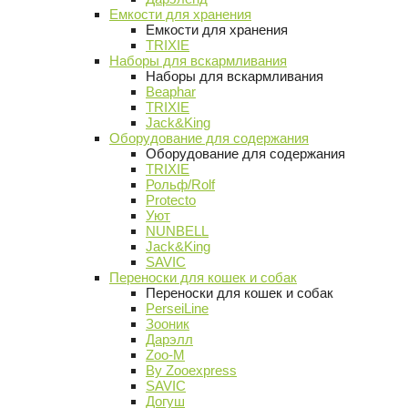
Емкости для хранения
Емкости для хранения
TRIXIE
Наборы для вскармливания
Наборы для вскармливания
Beaphar
TRIXIE
Jack&King
Оборудование для содержания
Оборудование для содержания
TRIXIE
Рольф/Rolf
Protecto
Уют
NUNBELL
Jack&King
SAVIC
Переноски для кошек и собак
Переноски для кошек и собак
PerseiLine
Зооник
Дарэлл
Zoo-M
By Zooexpress
SAVIC
Догуш