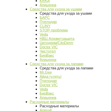
KRKA
Апиценна
Средства для ухода за ушами
Средства для ухода за ушами
БАРС
Пчелодар
CLINY
STOP-проблема
Veda
НВЦ Агроветзащита
Цитодерм/CitoDerm
Doctor VIC
Чистотел
БиоВакс
Апиценна
Средства для ухода за лапами
Средства для ухода за лапами
Mr.Gee
Айда гулять!
Пчелодар
Doctor VIC
Veda
БиоВакс
Апиценна
Расходные материалы
Расходные материалы
Animall