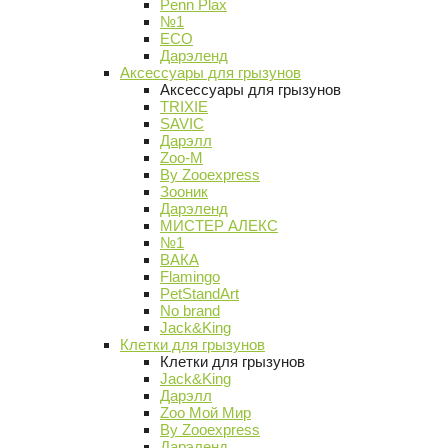
Penn Plax
№1
ECO
Дарэленд
Аксессуары для грызунов
Аксессуары для грызунов
TRIXIE
SAVIC
Дарэлл
Zoo-M
By Zooexpress
Зооник
Дарэленд
МИСТЕР АЛЕКС
№1
ВАКА
Flamingo
PetStandArt
No brand
Jack&King
Клетки для грызунов
Клетки для грызунов
Jack&King
Дарэлл
Zoo Мой Мир
By Zooexpress
Дарэленд