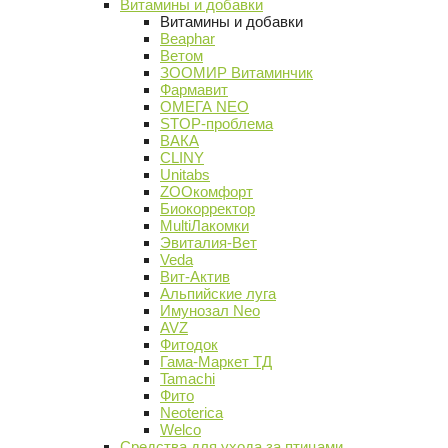
Витамины и добавки
Витамины и добавки
Beaphar
Ветом
ЗООМИР Витаминчик
Фармавит
ОМЕГА NEO
STOP-проблема
ВАКА
CLINY
Unitabs
ZOOкомфорт
Биокорректор
MultiЛакомки
Эвиталия-Вет
Veda
Вит-Актив
Альпийские луга
Имунозал Neo
AVZ
Фитодок
Гама-Маркет ТД
Tamachi
Фито
Neoterica
Welco
Средства для ухода за птицами