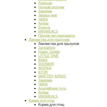
Padovan
Ночной охотник
Закрома
Зверье мое
ЧИКА
Ambar
Zoonya
MIKIMEALS
Прочие вет.препараты
Лакомства для грызунов
Лакомства для грызунов
Jack&King
Happy Jungle
LITTLE ONE
ВАКА
ЗООМИР
ЖОРКА
КУЗЯ
МИСТЕР АЛЕКС
Закрома
ЧИКА
Альпийские луга
Ambar
MIKIMEALS
Корма для птиц
Корма для птиц