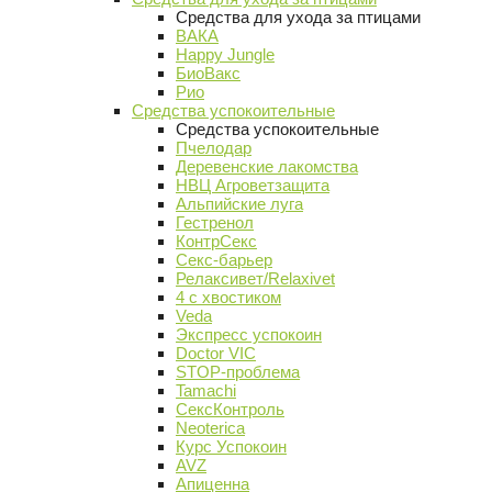
Средства для ухода за птицами
ВАКА
Happy Jungle
БиоВакс
Рио
Средства успокоительные
Средства успокоительные
Пчелодар
Деревенские лакомства
НВЦ Агроветзащита
Альпийские луга
Гестренол
КонтрСекс
Секс-барьер
Релаксивет/Relaxivet
4 с хвостиком
Veda
Экспресс успокоин
Doctor VIC
STOP-проблема
Tamachi
СексКонтроль
Neoterica
Курс Успокоин
AVZ
Апиценна