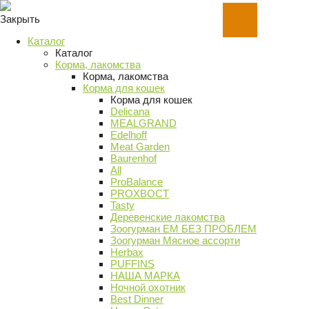
Закрыть
Каталог
Каталог
Корма, лакомства
Корма, лакомства
Корма для кошек
Корма для кошек
Delicana
MEALGRAND
Edelhoff
Meat Garden
Baurenhof
All
ProBalance
PROХВОСТ
Tasty
Деревенские лакомства
Зоогурман ЕМ БЕЗ ПРОБЛЕМ
Зоогурман Мясное ассорти
Herbax
PUFFINS
НАША МАРКА
Ночной охотник
Best Dinner