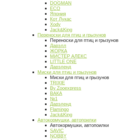
DOGMAN
ECO
Япония
Кот Лукас
Xody
Jack&King
Переноски для птиц и грызунов
Переноски для птиц и грызунов
Дарэлл
ЖОРКА
МИСТЕР АЛЕКС
LITTLE ONE
Дарэленд
Миски для птиц и грызунов
Миски для птиц и грызунов
TRIXIE
By Zooexpress
ВАКА
№1
Дарэленд
Flamingo
Jack&King
Автокормушки, автопоилки
Автокормушки, автопоилки
SAVIC
NOBBY