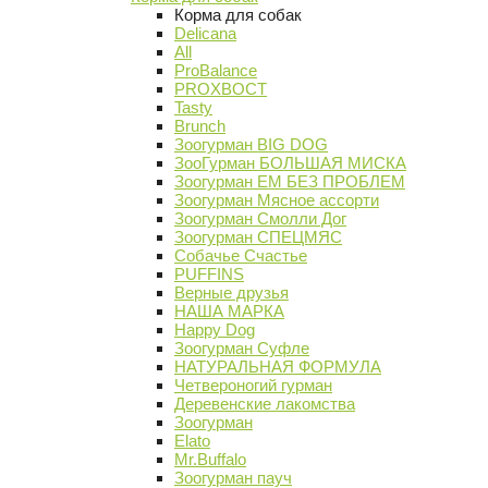
Корма для собак
Delicana
All
ProBalance
PROХВОСТ
Tasty
Brunch
Зоогурман BIG DOG
ЗооГурман БОЛЬШАЯ МИСКА
Зоогурман ЕМ БЕЗ ПРОБЛЕМ
Зоогурман Мясное ассорти
Зоогурман Смолли Дог
Зоогурман СПЕЦМЯС
Собачье Счастье
PUFFINS
Верные друзья
НАША МАРКА
Happy Dog
Зоогурман Суфле
НАТУРАЛЬНАЯ ФОРМУЛА
Четвероногий гурман
Деревенские лакомства
Зоогурман
Elato
Mr.Buffalo
Зоогурман пауч