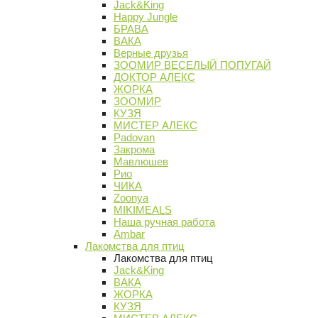
Jack&King
Happy Jungle
БРАВА
ВАКА
Верные друзья
ЗООМИР ВЕСЕЛЫЙ ПОПУГАЙ
ДОКТОР АЛЕКС
ЖОРКА
ЗООМИР
КУЗЯ
МИСТЕР АЛЕКС
Padovan
Закрома
Мавлюшев
Рио
ЧИКА
Zoonya
MIKIMEALS
Наша ручная работа
Ambar
Лакомства для птиц
Лакомства для птиц
Jack&King
ВАКА
ЖОРКА
КУЗЯ