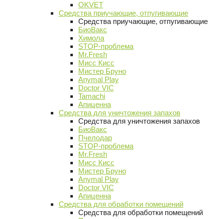
OKVET
Средства приучающие, отпугивающие
Средства приучающие, отпугивающие
БиоВакс
Химола
STOP-проблема
Mr.Fresh
Мисс Кисс
Мистер Бруно
Anymal Play
Doctor VIC
Tamachi
Апиценна
Средства для уничтожения запахов
Средства для уничтожения запахов
БиоВакс
Пчелодар
STOP-проблема
Mr.Fresh
Мисс Кисс
Мистер Бруно
Anymal Play
Doctor VIC
Апиценна
Средства для обработки помещений
Средства для обработки помещений