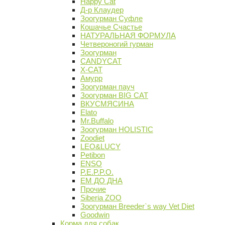
Happy Cat
Д-р Клаудер
Зоогурман Суфле
Кошачье Счастье
НАТУРАЛЬНАЯ ФОРМУЛА
Четвероногий гурман
Зоогурман
CANDYCAT
X-CAT
Амурр
Зоогурман пауч
Зоогурман BIG CAT
ВКУСМЯСИНА
Elato
Mr.Buffalo
Зоогурман HOLISTIC
Zoodiet
LEO&LUCY
Petibon
ENSO
P.E.P.P.O.
ЕМ ДО ДНА
Прочие
Siberia ZOO
Зоогурман Breeder`s way Vet Diet
Goodwin
Корма для собак