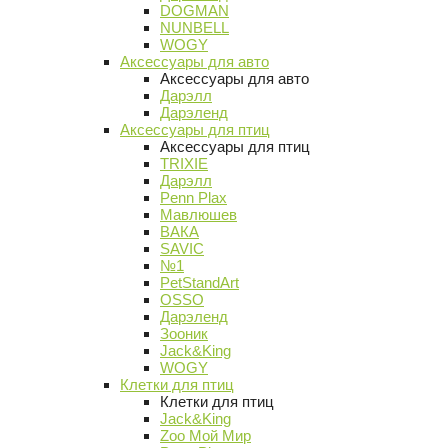
DOGMAN
NUNBELL
WOGY
Аксессуары для авто
Аксессуары для авто
Дарэлл
Дарэленд
Аксессуары для птиц
Аксессуары для птиц
TRIXIE
Дарэлл
Penn Plax
Мавлюшев
ВАКА
SAVIC
№1
PetStandArt
OSSO
Дарэленд
Зооник
Jack&King
WOGY
Клетки для птиц
Клетки для птиц
Jack&King
Zoo Мой Мир