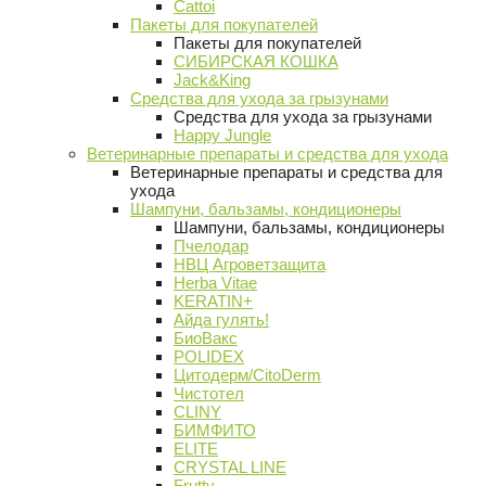
Cattoi
Пакеты для покупателей
Пакеты для покупателей
СИБИРСКАЯ КОШКА
Jack&King
Средства для ухода за грызунами
Средства для ухода за грызунами
Happy Jungle
Ветеринарные препараты и средства для ухода
Ветеринарные препараты и средства для
ухода
Шампуни, бальзамы, кондиционеры
Шампуни, бальзамы, кондиционеры
Пчелодар
НВЦ Агроветзащита
Herba Vitae
KERATIN+
Айда гулять!
БиоВакс
POLIDEX
Цитодерм/CitoDerm
Чистотел
CLINY
БИМФИТО
ELITE
CRYSTAL LINE
Frutty