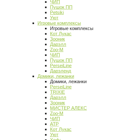
ЧИП
Пушок ПП
Petsiki
Уют
Игровые комплексы
Игровые комплексы
Кот Лукас
Зооник
Дарэлл
Zoo-M
ЧИП
Пушок ПП
PerseiLine
Дарэленд
Домики, лежанки
Домики, лежанки
PerseiLine
TRIXIE
Дарэлл
Зооник
МИСТЕР АЛЕКС
Zoo-M
ЧИП
АТР
Кот Лукас
Уют
Xody