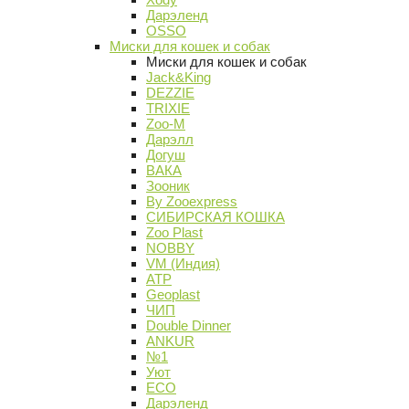
Дарэленд
OSSO
Миски для кошек и собак
Миски для кошек и собак
Jack&King
DEZZIE
TRIXIE
Zoo-M
Дарэлл
Догуш
ВАКА
Зооник
By Zooexpress
СИБИРСКАЯ КОШКА
Zoo Plast
NOBBY
VM (Индия)
АТР
Geoplast
ЧИП
Double Dinner
ANKUR
№1
Уют
ECO
Дарэленд