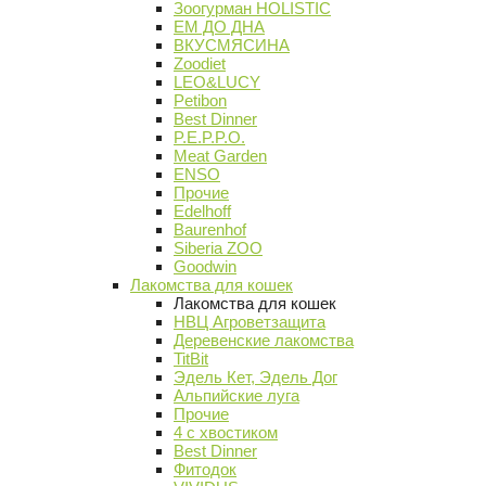
Зоогурман HOLISTIC
ЕМ ДО ДНА
ВКУСМЯСИНА
Zoodiet
LEO&LUCY
Petibon
Best Dinner
P.E.P.P.O.
Meat Garden
ENSO
Прочие
Edelhoff
Baurenhof
Siberia ZOO
Goodwin
Лакомства для кошек
Лакомства для кошек
НВЦ Агроветзащита
Деревенские лакомства
TitBit
Эдель Кет, Эдель Дог
Альпийские луга
Прочие
4 с хвостиком
Best Dinner
Фитодок