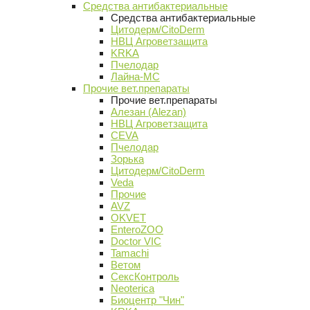
Средства антибактериальные
Средства антибактериальные
Цитодерм/CitoDerm
НВЦ Агроветзащита
KRKA
Пчелодар
Лайна-МС
Прочие вет.препараты
Прочие вет.препараты
Алезан (Alezan)
НВЦ Агроветзащита
CEVA
Пчелодар
Зорька
Цитодерм/CitoDerm
Veda
Прочие
AVZ
OKVET
EnteroZOO
Doctor VIC
Tamachi
Ветом
СексКонтроль
Neoterica
Биоцентр "Чин"