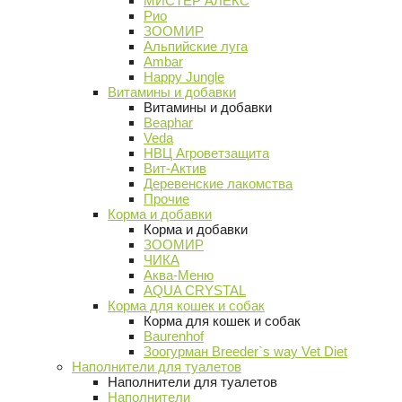
МИСТЕР АЛЕКС
Рио
ЗООМИР
Альпийские луга
Ambar
Happy Jungle
Витамины и добавки
Витамины и добавки
Beaphar
Veda
НВЦ Агроветзащита
Вит-Актив
Деревенские лакомства
Прочие
Корма и добавки
Корма и добавки
ЗООМИР
ЧИКА
Аква-Меню
AQUA CRYSTAL
Корма для кошек и собак
Корма для кошек и собак
Baurenhof
Зоогурман Breeder`s way Vet Diet
Наполнители для туалетов
Наполнители для туалетов
Наполнители