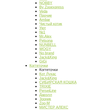
NOBBY
By Zooexpress
Veda
Прочие
Ambar
Чистый котик
Уют
№1
Mr.Alex
Petsona
NUNBELL
WOGY
No brand
Jack&King
GiGi
Когтеточки
Когтеточки
Кот Лукас
Jack&King
СИБИРСКАЯ КОШКА
TRIXIE
PerseiLine
Дарэлл
Зооник
Zoo-M
МИСТЕР АЛЕКС