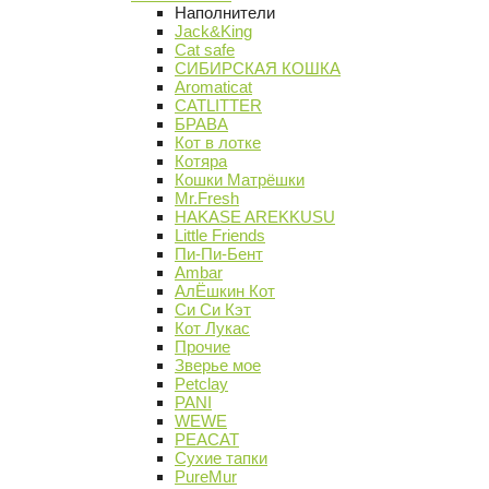
Наполнители
Jack&King
Cat safe
СИБИРСКАЯ КОШКА
Aromaticat
CATLITTER
БРАВА
Кот в лотке
Котяра
Кошки Матрёшки
Mr.Fresh
HAKASE AREKKUSU
Little Friends
Пи-Пи-Бент
Ambar
АлЁшкин Кот
Си Си Кэт
Кот Лукас
Прочие
Зверье мое
Petclay
PANI
WEWE
PEACAT
Сухие тапки
PureMur