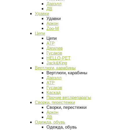
Дарэлл
ДВ
Удавки
Удавки
Аркон
Zoo-M
Цепи
Цепи
АТР
Дягилев
Гусаков
HELLO-PET
Jack&King
Вертлюги, карабины
Вертлюги, карабины
Дарэлл
АТР
Гусаков
Каскад
Прочие вет.препараты
Сворки, перестежки
Сворки, перестежки
Аркон
ДВ
Одежда, обувь
Одежда, обувь