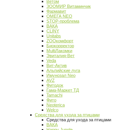
Ветом
ЗООМИР Витаминчик
Фармавит
ОМЕГА NEO
STOP-проблема
ВАКА
CLINY
Unitabs
ZOOкомфорт
Биокорректор
MultiЛакомки
Эвиталия-Вет
Veda
Вит-Актив
Альпийские луга
Имунозал Neo
AVZ
Фитодок
Гама-Маркет ТД
Tamachi
Фито
Neoterica
Welco
Средства для ухода за птицами
Средства для ухода за птицами
ВАКА
Happy Jungle