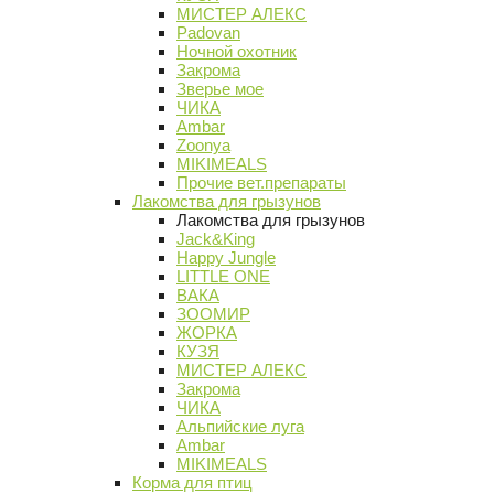
МИСТЕР АЛЕКС
Padovan
Ночной охотник
Закрома
Зверье мое
ЧИКА
Ambar
Zoonya
MIKIMEALS
Прочие вет.препараты
Лакомства для грызунов
Лакомства для грызунов
Jack&King
Happy Jungle
LITTLE ONE
ВАКА
ЗООМИР
ЖОРКА
КУЗЯ
МИСТЕР АЛЕКС
Закрома
ЧИКА
Альпийские луга
Ambar
MIKIMEALS
Корма для птиц