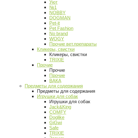
Уют
№1
NOBBY
DOGMAN
Pet-it
Pet Fashion
No brand
WOGY
Прочие вет.препараты
Кликеры, свистки
Кликеры, свистки
TRIXIE
Прочие
Прочие
Прочие
ВАКА
Предметы для содержания
Предметы для содержания
Игрушки для собак
Игрушки для собак
Jack&King
COMFY
Doglike
GiGwi
Safe
TRIXIE