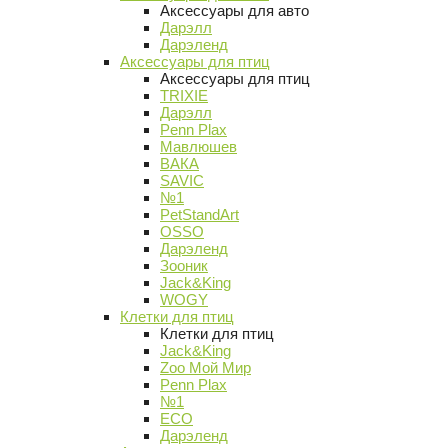
Аксессуары для авто
Дарэлл
Дарэленд
Аксессуары для птиц
Аксессуары для птиц
TRIXIE
Дарэлл
Penn Plax
Мавлюшев
ВАКА
SAVIC
№1
PetStandArt
OSSO
Дарэленд
Зооник
Jack&King
WOGY
Клетки для птиц
Клетки для птиц
Jack&King
Zoo Мой Мир
Penn Plax
№1
ECO
Дарэленд