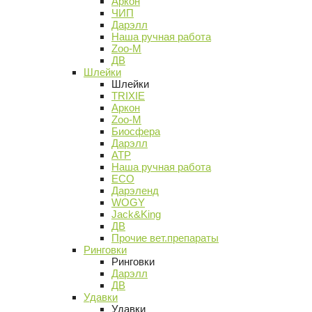
Аркон
ЧИП
Дарэлл
Наша ручная работа
Zoo-M
ДВ
Шлейки
Шлейки
TRIXIE
Аркон
Zoo-M
Биосфера
Дарэлл
АТР
Наша ручная работа
ECO
Дарэленд
WOGY
Jack&King
ДВ
Прочие вет.препараты
Ринговки
Ринговки
Дарэлл
ДВ
Удавки
Удавки