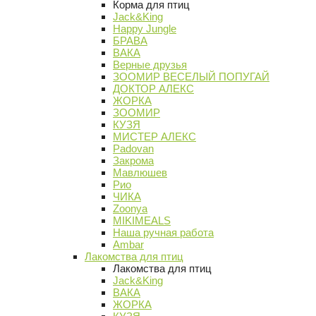
Корма для птиц
Jack&King
Happy Jungle
БРАВА
ВАКА
Верные друзья
ЗООМИР ВЕСЕЛЫЙ ПОПУГАЙ
ДОКТОР АЛЕКС
ЖОРКА
ЗООМИР
КУЗЯ
МИСТЕР АЛЕКС
Padovan
Закрома
Мавлюшев
Рио
ЧИКА
Zoonya
MIKIMEALS
Наша ручная работа
Ambar
Лакомства для птиц
Лакомства для птиц
Jack&King
ВАКА
ЖОРКА