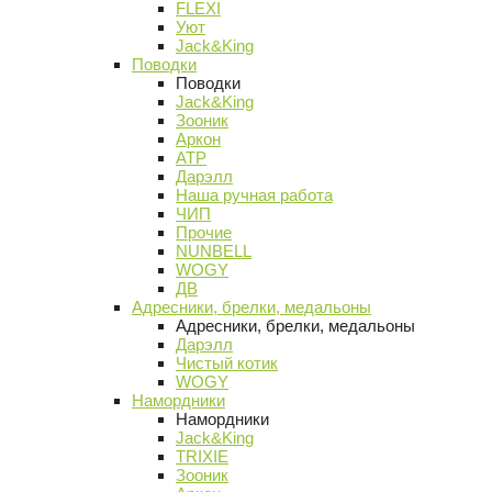
FLEXI
Уют
Jack&King
Поводки
Поводки
Jack&King
Зооник
Аркон
АТР
Дарэлл
Наша ручная работа
ЧИП
Прочие
NUNBELL
WOGY
ДВ
Адресники, брелки, медальоны
Адресники, брелки, медальоны
Дарэлл
Чистый котик
WOGY
Намордники
Намордники
Jack&King
TRIXIE
Зооник