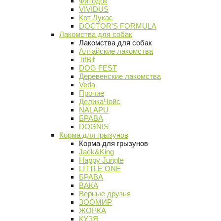
Фитодок
VIVIDUS
Кот Лукас
DOCTOR'S FORMULA
Лакомства для собак
Лакомства для собак
Алтайские лакомства
TitBit
DOG FEST
Деревенские лакомства
Veda
Прочие
ДеликаЧойс
NALAPU
БРАВА
DOGNIS
Корма для грызунов
Корма для грызунов
Jack&King
Happy Jungle
LITTLE ONE
БРАВА
ВАКА
Верные друзья
ЗООМИР
ЖОРКА
КУЗЯ