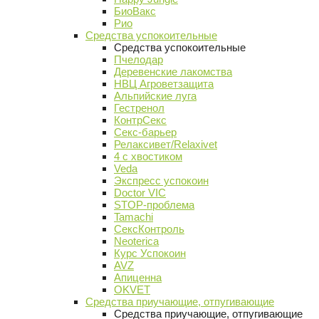
БиоВакс
Рио
Средства успокоительные
Средства успокоительные
Пчелодар
Деревенские лакомства
НВЦ Агроветзащита
Альпийские луга
Гестренол
КонтрСекс
Секс-барьер
Релаксивет/Relaxivet
4 с хвостиком
Veda
Экспресс успокоин
Doctor VIC
STOP-проблема
Tamachi
СексКонтроль
Neoterica
Курс Успокоин
AVZ
Апиценна
OKVET
Средства приучающие, отпугивающие
Средства приучающие, отпугивающие