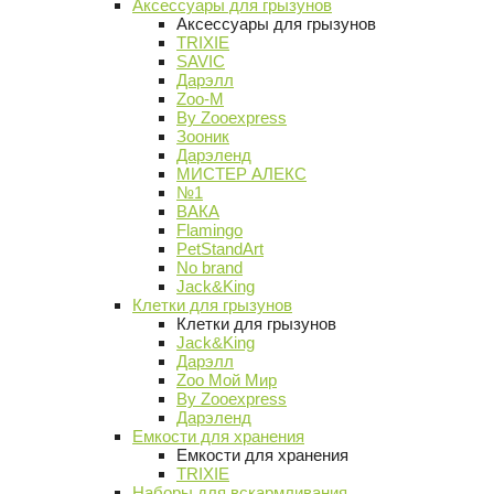
Аксессуары для грызунов
Аксессуары для грызунов
TRIXIE
SAVIC
Дарэлл
Zoo-M
By Zooexpress
Зооник
Дарэленд
МИСТЕР АЛЕКС
№1
ВАКА
Flamingo
PetStandArt
No brand
Jack&King
Клетки для грызунов
Клетки для грызунов
Jack&King
Дарэлл
Zoo Мой Мир
By Zooexpress
Дарэленд
Емкости для хранения
Емкости для хранения
TRIXIE
Наборы для вскармливания