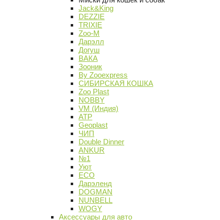
Jack&King
DEZZIE
TRIXIE
Zoo-M
Дарэлл
Догуш
ВАКА
Зооник
By Zooexpress
СИБИРСКАЯ КОШКА
Zoo Plast
NOBBY
VM (Индия)
АТР
Geoplast
ЧИП
Double Dinner
ANKUR
№1
Уют
ECO
Дарэленд
DOGMAN
NUNBELL
WOGY
Аксессуары для авто