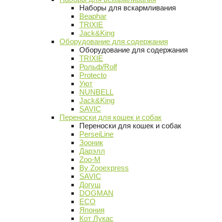
Наборы для вскармливания
Beaphar
TRIXIE
Jack&King
Оборудование для содержания
Оборудование для содержания
TRIXIE
Рольф/Rolf
Protecto
Уют
NUNBELL
Jack&King
SAVIC
Переноски для кошек и собак
Переноски для кошек и собак
PerseiLine
Зооник
Дарэлл
Zoo-M
By Zooexpress
SAVIC
Догуш
DOGMAN
ECO
Япония
Кот Лукас