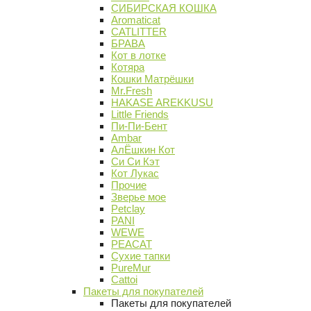
СИБИРСКАЯ КОШКА
Aromaticat
CATLITTER
БРАВА
Кот в лотке
Котяра
Кошки Матрёшки
Mr.Fresh
HAKASE AREKKUSU
Little Friends
Пи-Пи-Бент
Ambar
АлЁшкин Кот
Си Си Кэт
Кот Лукас
Прочие
Зверье мое
Petclay
PANI
WEWE
PEACAT
Сухие тапки
PureMur
Cattoi
Пакеты для покупателей
Пакеты для покупателей