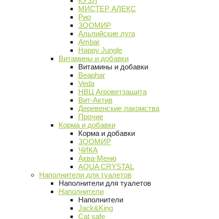
КУЗЯ
МИСТЕР АЛЕКС
Рио
ЗООМИР
Альпийские луга
Ambar
Happy Jungle
Витамины и добавки
Витамины и добавки
Beaphar
Veda
НВЦ Агроветзащита
Вит-Актив
Деревенские лакомства
Прочие
Корма и добавки
Корма и добавки
ЗООМИР
ЧИКА
Аква-Меню
AQUA CRYSTAL
Наполнители для туалетов
Наполнители для туалетов
Наполнители
Наполнители
Jack&King
Cat safe