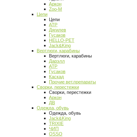
Аркон
Zoo-M
Цепи
Цепи
АТР
Дягилев
Гусаков
HELLO-PET
Jack&King
Вертлюги, карабины
Вертлюги, карабины
Дарэлл
АТР
Гусаков
Каскад
Прочие вет.препараты
Сворки, перестежки
Сворки, перестежки
Аркон
ДВ
Одежда, обувь
Одежда, обувь
Jack&King
TRIXIE
ЧИП
OSSO