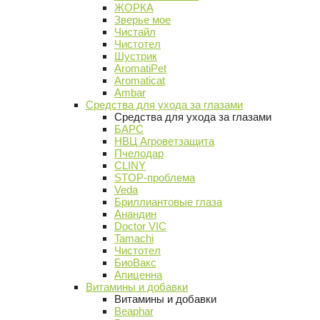
ЖОРКА
Зверье мое
Чистайл
Чистотел
Шустрик
AromatiPet
Aromaticat
Ambar
Средства для ухода за глазами
Средства для ухода за глазами
БАРС
НВЦ Агроветзащита
Пчелодар
CLINY
STOP-проблема
Veda
Бриллиантовые глаза
Анандин
Doctor VIC
Tamachi
Чистотел
БиоВакс
Апиценна
Витамины и добавки
Витамины и добавки
Beaphar