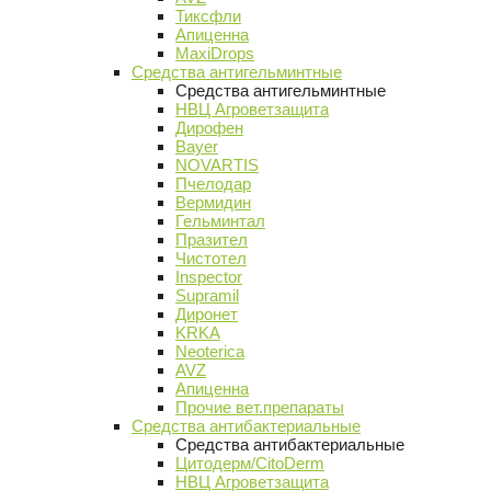
Тиксфли
Апиценна
MaxiDrops
Средства антигельминтные
Средства антигельминтные
НВЦ Агроветзащита
Дирофен
Bayer
NOVARTIS
Пчелодар
Вермидин
Гельминтал
Празител
Чистотел
Inspector
Supramil
Диронет
KRKA
Neoterica
AVZ
Апиценна
Прочие вет.препараты
Средства антибактериальные
Средства антибактериальные
Цитодерм/CitoDerm
НВЦ Агроветзащита