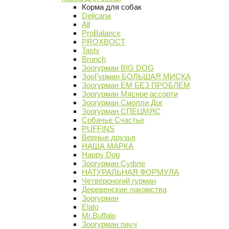
Корма для собак
Delicana
All
ProBalance
PROХВОСТ
Tasty
Brunch
Зоогурман BIG DOG
ЗооГурман БОЛЬШАЯ МИСКА
Зоогурман ЕМ БЕЗ ПРОБЛЕМ
Зоогурман Мясное ассорти
Зоогурман Смолли Дог
Зоогурман СПЕЦМЯС
Собачье Счастье
PUFFINS
Верные друзья
НАША МАРКА
Happy Dog
Зоогурман Суфле
НАТУРАЛЬНАЯ ФОРМУЛА
Четвероногий гурман
Деревенские лакомства
Зоогурман
Elato
Mr.Buffalo
Зоогурман пауч