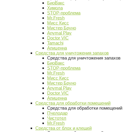
БиоВакс
Химола
STOP-проблема
Mr.Fresh
Мисс Кисс
Мистер Бруно
Anymal Play
Doctor VIC
Tamachi
Апиценна
Средства для уничтожения запахов
Средства для уничтожения запахов
БиоВакс
STOP-проблема
Mr.Fresh
Мисс Кисс
Мистер Бруно
Anymal Play
Doctor VIC
Апиценна
Средства для обработки помещений
Средства для обработки помещений
Пчелодар
Чистотел
Mr.Fresh
Средства от блох и клещей