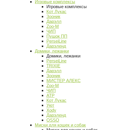
Игровые комплексы
Игровые комплексы
Кот Лукас
Зооник
Дарэлл
Zoo-M
ЧИП
Пушок ПП
PerseiLine
Дарэленд
Домики, лежанки
Домики, лежанки
PerseiLine
TRIXIE
Дарэлл
Зооник
МИСТЕР АЛЕКС
Zoo-M
ЧИП
АТР
Кот Лукас
Уют
Xody
Дарэленд
OSSO
Миски для кошек и собак
Миски для кошек и собак