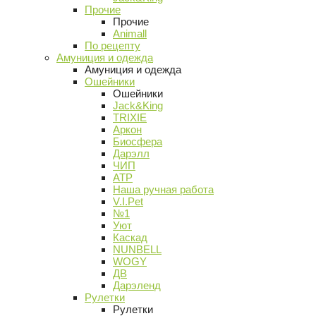
Прочие
Прочие
Animall
По рецепту
Амуниция и одежда
Амуниция и одежда
Ошейники
Ошейники
Jack&King
TRIXIE
Аркон
Биосфера
Дарэлл
ЧИП
АТР
Наша ручная работа
V.I.Pet
№1
Уют
Каскад
NUNBELL
WOGY
ДВ
Дарэленд
Рулетки
Рулетки