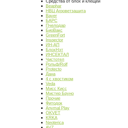
Средства от блох и клещей
Beaphar
НВЦ Агроветзащита
Bayer
БАРС
Пчелодар
БиоВакс
GreenFort
Inspector
ИН-АП
БлохНэт
ИНСЕКТАЛ
Чистотел
Рольф/Rolf
Protecto
Дана
4 с хвостиком
Veda
Мисс Кисс
Мистер Бруно
Прочие
Фитодок
Anymal Play
OKVET
KRKA
Neoterica
AVZ