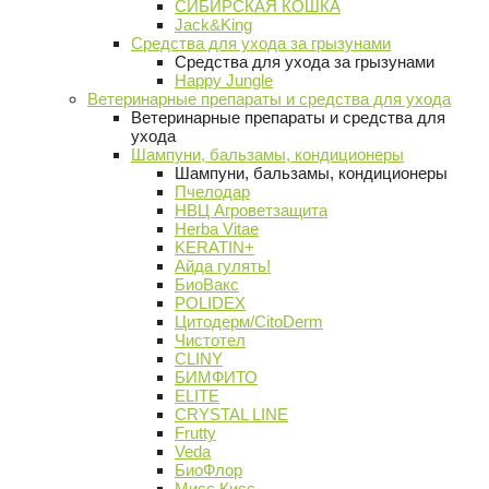
СИБИРСКАЯ КОШКА
Jack&King
Средства для ухода за грызунами
Средства для ухода за грызунами
Happy Jungle
Ветеринарные препараты и средства для ухода
Ветеринарные препараты и средства для
ухода
Шампуни, бальзамы, кондиционеры
Шампуни, бальзамы, кондиционеры
Пчелодар
НВЦ Агроветзащита
Herba Vitae
KERATIN+
Айда гулять!
БиоВакс
POLIDEX
Цитодерм/CitoDerm
Чистотел
CLINY
БИМФИТО
ELITE
CRYSTAL LINE
Frutty
Veda
БиоФлор
Мисс Кисс