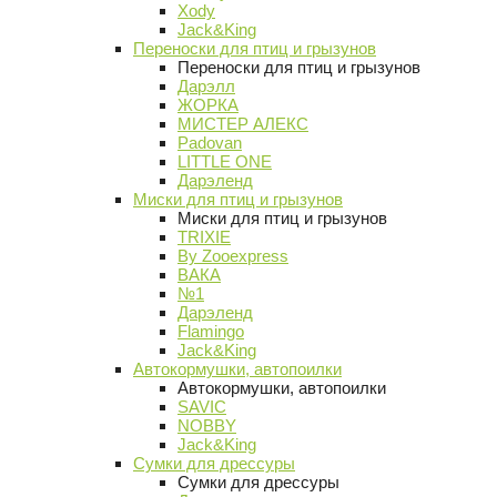
Xody
Jack&King
Переноски для птиц и грызунов
Переноски для птиц и грызунов
Дарэлл
ЖОРКА
МИСТЕР АЛЕКС
Padovan
LITTLE ONE
Дарэленд
Миски для птиц и грызунов
Миски для птиц и грызунов
TRIXIE
By Zooexpress
ВАКА
№1
Дарэленд
Flamingo
Jack&King
Автокормушки, автопоилки
Автокормушки, автопоилки
SAVIC
NOBBY
Jack&King
Сумки для дрессуры
Сумки для дрессуры