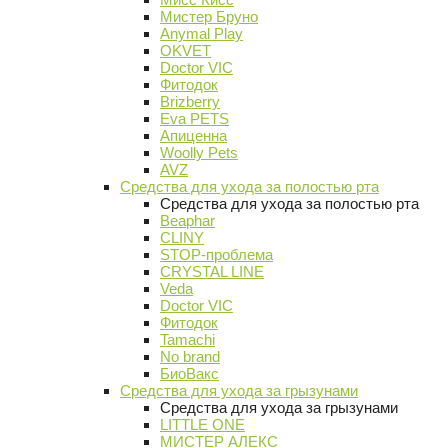
Мистер Бруно
Anymal Play
OKVET
Doctor VIC
Фитодок
Brizberry
Eva PETS
Апиценна
Woolly Pets
AVZ
Средства для ухода за полостью рта
Средства для ухода за полостью рта
Beaphar
CLINY
STOP-проблема
CRYSTAL LINE
Veda
Doctor VIC
Фитодок
Tamachi
No brand
БиоВакс
Средства для ухода за грызунами
Средства для ухода за грызунами
LITTLE ONE
МИСТЕР АЛЕКС