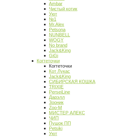
Ambar
Чистый котик
Уют
№1
Mr.Alex
Petsona
NUNBELL
WOGY
No brand
Jack&King
GiGi
Когтеточки
Когтеточки
Кот Лукас
Jack&King
СИБИРСКАЯ КОШКА
TRIXIE
PerseiLine
Дарэлл
Зооник
Zoo-M
МИСТЕР АЛЕКС
ЧИП
Пушок ПП
Petsiki
Уют