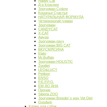
Happy Cat
Д-р Клаудер
Зоогурман Суфле
Кошачье Счастье
НАТУРАЛЬНАЯ ФОРМУЛА
Четвероногий гурман
Зоогурман
CANDYCAT
X-CAT
Амурр
Зоогурман пауч
Зоогурман BIG CAT
ВКУСМЯСИНА
Elato
Mr.Buffalo
Зоогурман HOLISTIC
Zoodiet
LEO&LUCY
Petibon
ENSO
P.E.P.P.O.
ЕМ ДО ДНА
Прочие
Siberia ZOO
Зоогурман Breeder`s way Vet Diet
Goodwin
Корма для собак