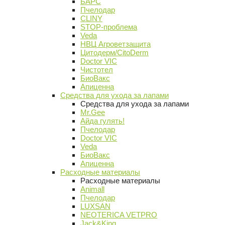
БАРС
Пчелодар
CLINY
STOP-проблема
Veda
НВЦ Агроветзащита
Цитодерм/CitoDerm
Doctor VIC
Чистотел
БиоВакс
Апиценна
Средства для ухода за лапами
Средства для ухода за лапами
Mr.Gee
Айда гулять!
Пчелодар
Doctor VIC
Veda
БиоВакс
Апиценна
Расходные материалы
Расходные материалы
Animall
Пчелодар
LUXSAN
NEOTERICA VETPRO
Jack&King