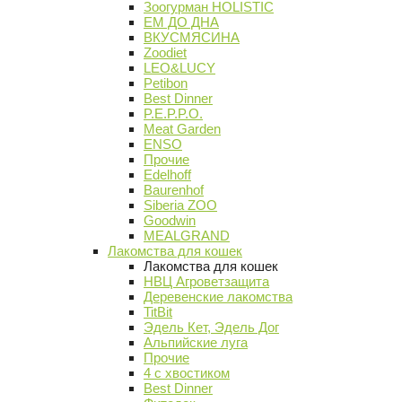
Зоогурман HOLISTIC
ЕМ ДО ДНА
ВКУСМЯСИНА
Zoodiet
LEO&LUCY
Petibon
Best Dinner
P.E.P.P.O.
Meat Garden
ENSO
Прочие
Edelhoff
Baurenhof
Siberia ZOO
Goodwin
MEALGRAND
Лакомства для кошек
Лакомства для кошек
НВЦ Агроветзащита
Деревенские лакомства
TitBit
Эдель Кет, Эдель Дог
Альпийские луга
Прочие
4 с хвостиком
Best Dinner