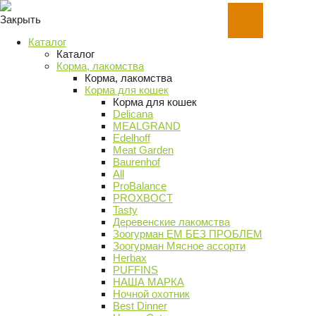
Закрыть
Каталог
Каталог
Корма, лакомства
Корма, лакомства
Корма для кошек
Корма для кошек
Delicana
MEALGRAND
Edelhoff
Meat Garden
Baurenhof
All
ProBalance
PROХВОСТ
Tasty
Деревенские лакомства
Зоогурман ЕМ БЕЗ ПРОБЛЕМ
Зоогурман Мясное ассорти
Herbax
PUFFINS
НАША МАРКА
Ночной охотник
Best Dinner