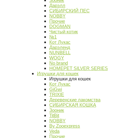
Зооник
Дарэлл
СИБИРСКИЙ ПЕС
NOBBY
Прочие
DOGMAN
Чистый котик
№1
Кот Лукас
Дарэленд
NUNBELL
WOGY
No brand
HOMEPET SILVER SERIES
Игрушки для кошек
Игрушки для кошек
Кот Лукас
GiGwi
TRIXIE
Деревенские лакомства
СИБИРСКАЯ КОШКА
Зооник
TitBit
NOBBY
By Zooexpress
Veda
Прочие