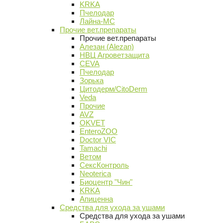
KRKA
Пчелодар
Лайна-МС
Прочие вет.препараты
Прочие вет.препараты
Алезан (Alezan)
НВЦ Агроветзащита
CEVA
Пчелодар
Зорька
Цитодерм/CitoDerm
Veda
Прочие
AVZ
OKVET
EnteroZOO
Doctor VIC
Tamachi
Ветом
СексКонтроль
Neoterica
Биоцентр "Чин"
KRKA
Апиценна
Средства для ухода за ушами
Средства для ухода за ушами