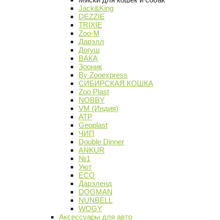
Jack&King
DEZZIE
TRIXIE
Zoo-M
Дарэлл
Догуш
ВАКА
Зооник
By Zooexpress
СИБИРСКАЯ КОШКА
Zoo Plast
NOBBY
VM (Индия)
АТР
Geoplast
ЧИП
Double Dinner
ANKUR
№1
Уют
ECO
Дарэленд
DOGMAN
NUNBELL
WOGY
Аксессуары для авто