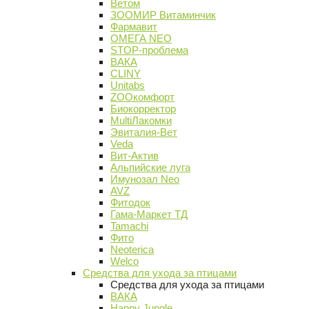
Ветом
ЗООМИР Витаминчик
Фармавит
ОМЕГА NEO
STOP-проблема
ВАКА
CLINY
Unitabs
ZOOкомфорт
Биокорректор
MultiЛакомки
Эвиталия-Вет
Veda
Вит-Актив
Альпийские луга
Имунозал Neo
AVZ
Фитодок
Гама-Маркет ТД
Tamachi
Фито
Neoterica
Welco
Средства для ухода за птицами
Средства для ухода за птицами
ВАКА
Happy Jungle