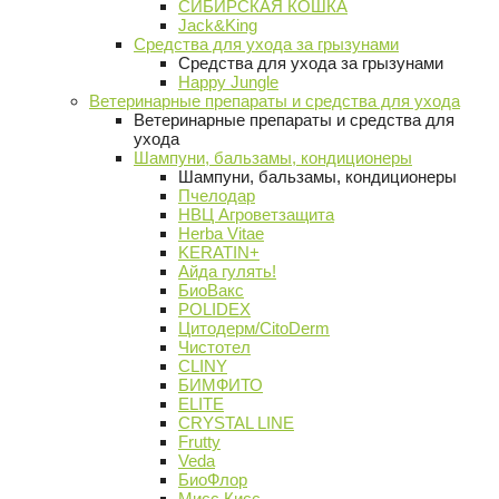
СИБИРСКАЯ КОШКА
Jack&King
Средства для ухода за грызунами
Средства для ухода за грызунами
Happy Jungle
Ветеринарные препараты и средства для ухода
Ветеринарные препараты и средства для
ухода
Шампуни, бальзамы, кондиционеры
Шампуни, бальзамы, кондиционеры
Пчелодар
НВЦ Агроветзащита
Herba Vitae
KERATIN+
Айда гулять!
БиоВакс
POLIDEX
Цитодерм/CitoDerm
Чистотел
CLINY
БИМФИТО
ELITE
CRYSTAL LINE
Frutty
Veda
БиоФлор
Мисс Кисс