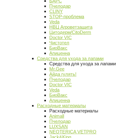
БАРС
Пчелодар
CLINY
STOP-проблема
Veda
НВЦ Агроветзащита
Цитодерм/CitoDerm
Doctor VIC
Чистотел
БиоВакс
Апиценна
Средства для ухода за лапами
Средства для ухода за лапами
Mr.Gee
Айда гулять!
Пчелодар
Doctor VIC
Veda
БиоВакс
Апиценна
Расходные материалы
Расходные материалы
Animall
Пчелодар
LUXSAN
NEOTERICA VETPRO
Jack&King