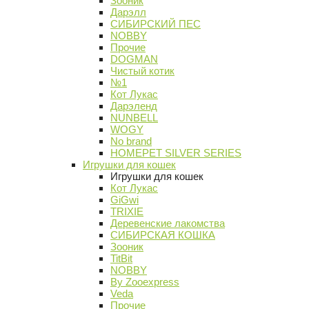
Зооник
Дарэлл
СИБИРСКИЙ ПЕС
NOBBY
Прочие
DOGMAN
Чистый котик
№1
Кот Лукас
Дарэленд
NUNBELL
WOGY
No brand
HOMEPET SILVER SERIES
Игрушки для кошек
Игрушки для кошек
Кот Лукас
GiGwi
TRIXIE
Деревенские лакомства
СИБИРСКАЯ КОШКА
Зооник
TitBit
NOBBY
By Zooexpress
Veda
Прочие