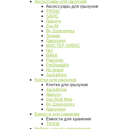
Аксессуары для грызунов
Аксессуары для грызунов
TRIXIE
SAVIC
Дарэлл
Zoo-M
By Zooexpress
Зооник
Дарэленд
МИСТЕР АЛЕКС
№1
ВАКА
Flamingo
PetStandArt
No brand
Jack&King
Клетки для грызунов
Клетки для грызунов
Jack&King
Дарэлл
Zoo Мой Мир
By Zooexpress
Дарэленд
Емкости для хранения
Емкости для хранения
TRIXIE
Наборы для вскармливания