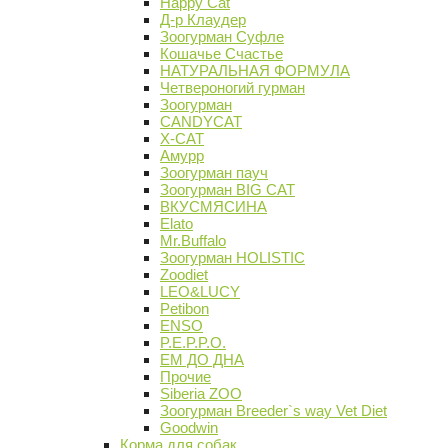
Happy Cat
Д-р Клаудер
Зоогурман Суфле
Кошачье Счастье
НАТУРАЛЬНАЯ ФОРМУЛА
Четвероногий гурман
Зоогурман
CANDYCAT
X-CAT
Амурр
Зоогурман пауч
Зоогурман BIG CAT
ВКУСМЯСИНА
Elato
Mr.Buffalo
Зоогурман HOLISTIC
Zoodiet
LEO&LUCY
Petibon
ENSO
P.E.P.P.O.
ЕМ ДО ДНА
Прочие
Siberia ZOO
Зоогурман Breeder`s way Vet Diet
Goodwin
Корма для собак