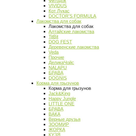
Фитодок
VIVIDUS
Кот Лукас
DOCTOR'S FORMULA
Лакомства для собак
Лакомства для собак
Алтайские лакомства
TitBit
DOG FEST
Деревенские лакомства
Veda
Прочие
ДеликаЧойс
NALAPU
БРАВА
DOGNIS
Корма для грызунов
Корма для грызунов
Jack&King
Happy Jungle
LITTLE ONE
БРАВА
ВАКА
Верные друзья
ЗООМИР
ЖОРКА
КУЗЯ