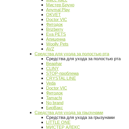
Мистер Бруно
Anymal Play
OKVET
Doctor VIC
Фитодок
Brizberry
Eva PETS
Апиценна
Woolly Pets
AVZ
Средства для ухода за полостью рта
Средства для ухода за полостью рта
Beaphar
CLINY
STOP-проблема
CRYSTAL LINE
Veda
Doctor VIC
Фитодок
Tamachi
No brand
БиоВакс
Средства для ухода за грызунами
Средства для ухода за грызунами
LITTLE ONE
МИСТЕР АЛЕКС