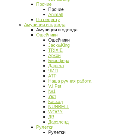
Прочие
Прочие
Animall
По рецепту
Амуниция и одежда
Амуниция и одежда
Ошейники
Ошейники
Jack&King
TRIXIE
Аркон
Биосфера
Дарэлл
ЧИП
АТР
Наша ручная работа
V.I.Pet
№1
Уют
Каскад
NUNBELL
WOGY
ДВ
Дарэленд
Рулетки
Рулетки