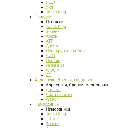
FLEXI
Уют
Jack&King
Поводки
Поводки
Jack&King
Зооник
Аркон
АТР
Дарэлл
Наша ручная работа
ЧИП
Прочие
NUNBELL
WOGY
ДВ
Адресники, брелки, медальоны
Адресники, брелки, медальоны
Дарэлл
Чистый котик
WOGY
Намордники
Намордники
Jack&King
TRIXIE
Зооник