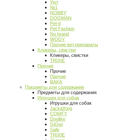
Уют
№1
NOBBY
DOGMAN
Pet-it
Pet Fashion
No brand
WOGY
Прочие вет.препараты
Кликеры, свистки
Кликеры, свистки
TRIXIE
Прочие
Прочие
Прочие
ВАКА
Предметы для содержания
Предметы для содержания
Игрушки для собак
Игрушки для собак
Jack&King
COMFY
Doglike
GiGwi
Safe
TRIXIE