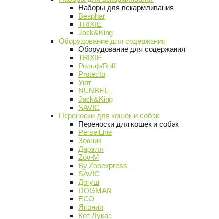
Наборы для вскармливания
Beaphar
TRIXIE
Jack&King
Оборудование для содержания
Оборудование для содержания
TRIXIE
Рольф/Rolf
Protecto
Уют
NUNBELL
Jack&King
SAVIC
Переноски для кошек и собак
Переноски для кошек и собак
PerseiLine
Зооник
Дарэлл
Zoo-M
By Zooexpress
SAVIC
Догуш
DOGMAN
ECO
Япония
Кот Лукас