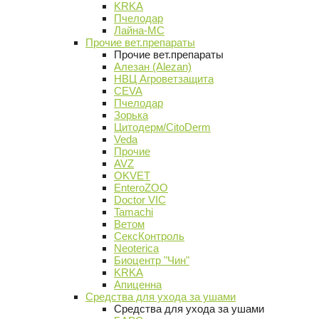
KRKA
Пчелодар
Лайна-МС
Прочие вет.препараты
Прочие вет.препараты
Алезан (Alezan)
НВЦ Агроветзащита
CEVA
Пчелодар
Зорька
Цитодерм/CitoDerm
Veda
Прочие
AVZ
OKVET
EnteroZOO
Doctor VIC
Tamachi
Ветом
СексКонтроль
Neoterica
Биоцентр "Чин"
KRKA
Апиценна
Средства для ухода за ушами
Средства для ухода за ушами