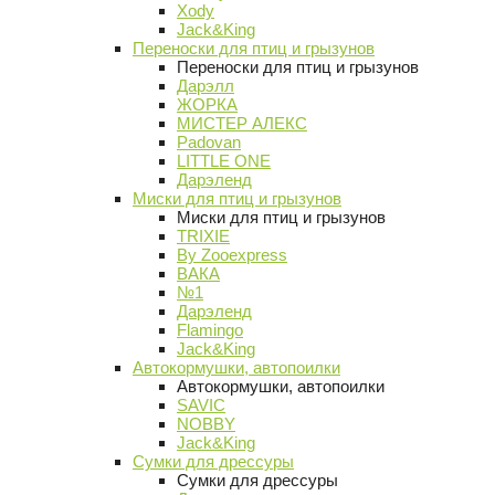
Xody
Jack&King
Переноски для птиц и грызунов
Переноски для птиц и грызунов
Дарэлл
ЖОРКА
МИСТЕР АЛЕКС
Padovan
LITTLE ONE
Дарэленд
Миски для птиц и грызунов
Миски для птиц и грызунов
TRIXIE
By Zooexpress
ВАКА
№1
Дарэленд
Flamingo
Jack&King
Автокормушки, автопоилки
Автокормушки, автопоилки
SAVIC
NOBBY
Jack&King
Сумки для дрессуры
Сумки для дрессуры