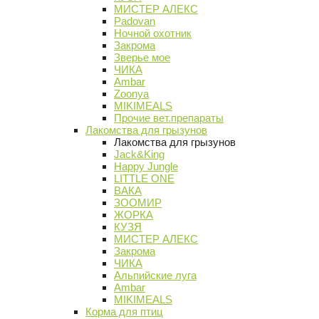
МИСТЕР АЛЕКС
Padovan
Ночной охотник
Закрома
Зверье мое
ЧИКА
Ambar
Zoonya
MIKIMEALS
Прочие вет.препараты
Лакомства для грызунов
Лакомства для грызунов
Jack&King
Happy Jungle
LITTLE ONE
ВАКА
ЗООМИР
ЖОРКА
КУЗЯ
МИСТЕР АЛЕКС
Закрома
ЧИКА
Альпийские луга
Ambar
MIKIMEALS
Корма для птиц