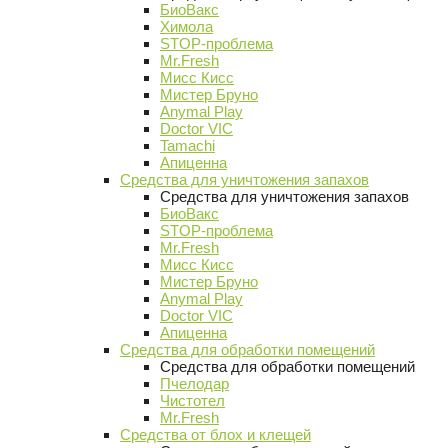
БиоВакс
Химола
STOP-проблема
Mr.Fresh
Мисс Кисс
Мистер Бруно
Anymal Play
Doctor VIC
Tamachi
Апиценна
Средства для уничтожения запахов
Средства для уничтожения запахов
БиоВакс
STOP-проблема
Mr.Fresh
Мисс Кисс
Мистер Бруно
Anymal Play
Doctor VIC
Апиценна
Средства для обработки помещений
Средства для обработки помещений
Пчелодар
Чистотел
Mr.Fresh
Средства от блох и клещей