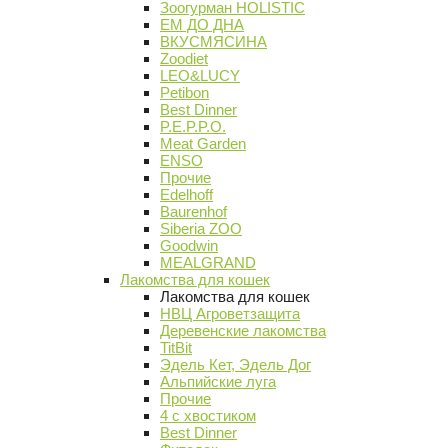
Зоогурман HOLISTIC
ЕМ ДО ДНА
ВКУСМЯСИНА
Zoodiet
LEO&LUCY
Petibon
Best Dinner
P.E.P.P.O.
Meat Garden
ENSO
Прочие
Edelhoff
Baurenhof
Siberia ZOO
Goodwin
MEALGRAND
Лакомства для кошек
Лакомства для кошек
НВЦ Агроветзащита
Деревенские лакомства
TitBit
Эдель Кет, Эдель Дог
Альпийские луга
Прочие
4 с хвостиком
Best Dinner