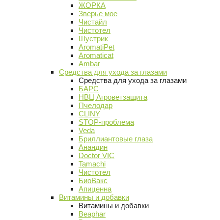
ЖОРКА
Зверье мое
Чистайл
Чистотел
Шустрик
AromatiPet
Aromaticat
Ambar
Средства для ухода за глазами
Средства для ухода за глазами
БАРС
НВЦ Агроветзащита
Пчелодар
CLINY
STOP-проблема
Veda
Бриллиантовые глаза
Анандин
Doctor VIC
Tamachi
Чистотел
БиоВакс
Апиценна
Витамины и добавки
Витамины и добавки
Beaphar