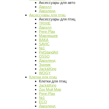
Аксессуары для авто
Дарэлл
Дарэленд
Аксессуары для птиц
Аксессуары для птиц
TRIXIE
Дарэлл
Penn Plax
Мавлюшев
ВАКА
SAVIC
№1
PetStandArt
OSSO
Дарэленд
Зооник
Jack&King
WOGY
Клетки для птиц
Клетки для птиц
Jack&King
Zoo Мой Мир
Penn Plax
№1
ECO
Дарэленд