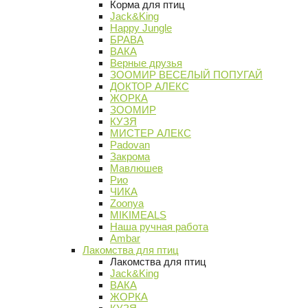
Корма для птиц
Jack&King
Happy Jungle
БРАВА
ВАКА
Верные друзья
ЗООМИР ВЕСЕЛЫЙ ПОПУГАЙ
ДОКТОР АЛЕКС
ЖОРКА
ЗООМИР
КУЗЯ
МИСТЕР АЛЕКС
Padovan
Закрома
Мавлюшев
Рио
ЧИКА
Zoonya
MIKIMEALS
Наша ручная работа
Ambar
Лакомства для птиц
Лакомства для птиц
Jack&King
ВАКА
ЖОРКА