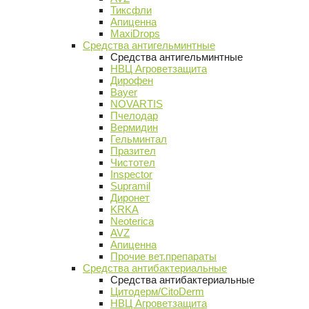
Тиксфли
Апиценна
MaxiDrops
Средства антигельминтные
Средства антигельминтные
НВЦ Агроветзащита
Дирофен
Bayer
NOVARTIS
Пчелодар
Вермидин
Гельминтал
Празител
Чистотел
Inspector
Supramil
Диронет
KRKA
Neoterica
AVZ
Апиценна
Прочие вет.препараты
Средства антибактериальные
Средства антибактериальные
Цитодерм/CitoDerm
НВЦ Агроветзащита