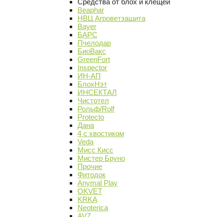
Средства от блох и клещей
Beaphar
НВЦ Агроветзащита
Bayer
БАРС
Пчелодар
БиоВакс
GreenFort
Inspector
ИН-АП
БлохНэт
ИНСЕКТАЛ
Чистотел
Рольф/Rolf
Protecto
Дана
4 с хвостиком
Veda
Мисс Кисс
Мистер Бруно
Прочие
Фитодок
Anymal Play
OKVET
KRKA
Neoterica
AVZ