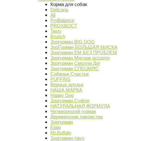
Корма для собак
Delicana
All
ProBalance
PROХВОСТ
Tasty
Brunch
Зоогурман BIG DOG
ЗооГурман БОЛЬШАЯ МИСКА
Зоогурман ЕМ БЕЗ ПРОБЛЕМ
Зоогурман Мясное ассорти
Зоогурман Смолли Дог
Зоогурман СПЕЦМЯС
Собачье Счастье
PUFFINS
Верные друзья
НАША МАРКА
Happy Dog
Зоогурман Суфле
НАТУРАЛЬНАЯ ФОРМУЛА
Четвероногий гурман
Деревенские лакомства
Зоогурман
Elato
Mr.Buffalo
Зоогурман пауч