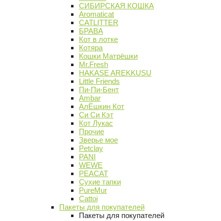
СИБИРСКАЯ КОШКА
Aromaticat
CATLITTER
БРАВА
Кот в лотке
Котяра
Кошки Матрёшки
Mr.Fresh
HAKASE AREKKUSU
Little Friends
Пи-Пи-Бент
Ambar
АлЁшкин Кот
Си Си Кэт
Кот Лукас
Прочие
Зверье мое
Petclay
PANI
WEWE
PEACAT
Сухие тапки
PureMur
Cattoi
Пакеты для покупателей
Пакеты для покупателей