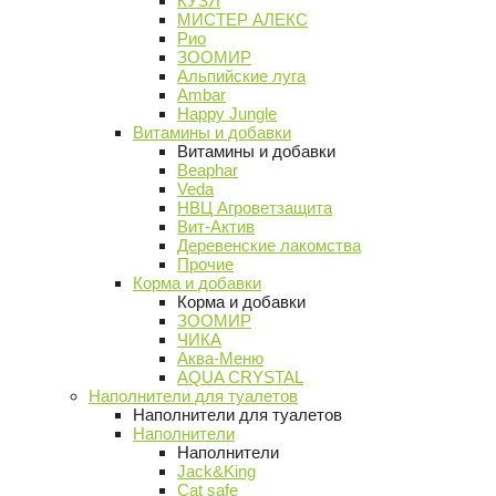
КУЗЯ
МИСТЕР АЛЕКС
Рио
ЗООМИР
Альпийские луга
Ambar
Happy Jungle
Витамины и добавки
Витамины и добавки
Beaphar
Veda
НВЦ Агроветзащита
Вит-Актив
Деревенские лакомства
Прочие
Корма и добавки
Корма и добавки
ЗООМИР
ЧИКА
Аква-Меню
AQUA CRYSTAL
Наполнители для туалетов
Наполнители для туалетов
Наполнители
Наполнители
Jack&King
Cat safe