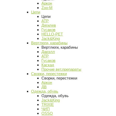
Аркон
Zoo-M
Цепи
Цепи
АТР
Дягилев
Гусаков
HELLO-PET
Jack&King
Вертлюги, карабины
Вертлюги, карабины
Дарэлл
АТР
Гусаков
Каскад
Прочие вет.препараты
Сворки, перестежки
Сворки, перестежки
Аркон
ДВ
Одежда, обувь
Одежда, обувь
Jack&King
TRIXIE
ЧИП
OSSO