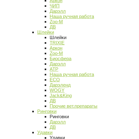
Аркон
ЧИП
Дарэлл
Наша ручная работа
Zoo-M
ДВ
Шлейки
Шлейки
TRIXIE
Аркон
Zoo-M
Биосфера
Дарэлл
АТР
Наша ручная работа
ECO
Дарэленд
WOGY
Jack&King
ДВ
Прочие вет.препараты
Ринговки
Ринговки
Дарэлл
ДВ
Удавки
Удавки