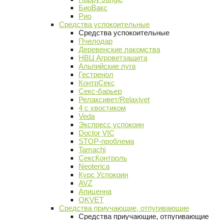
БиоВакс
Рио
Средства успокоительные
Средства успокоительные
Пчелодар
Деревенские лакомства
НВЦ Агроветзащита
Альпийские луга
Гестренол
КонтрСекс
Секс-барьер
Релаксивет/Relaxivet
4 с хвостиком
Veda
Экспресс успокоин
Doctor VIC
STOP-проблема
Tamachi
СексКонтроль
Neoterica
Курс Успокоин
AVZ
Апиценна
OKVET
Средства приучающие, отпугивающие
Средства приучающие, отпугивающие