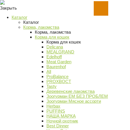
Закрыть
Каталог
Каталог
Корма, лакомства
Корма, лакомства
Корма для кошек
Корма для кошек
Delicana
MEALGRAND
Edelhoff
Meat Garden
Baurenhof
All
ProBalance
PROХВОСТ
Tasty
Деревенские лакомства
Зоогурман ЕМ БЕЗ ПРОБЛЕМ
Зоогурман Мясное ассорти
Herbax
PUFFINS
НАША МАРКА
Ночной охотник
Best Dinner