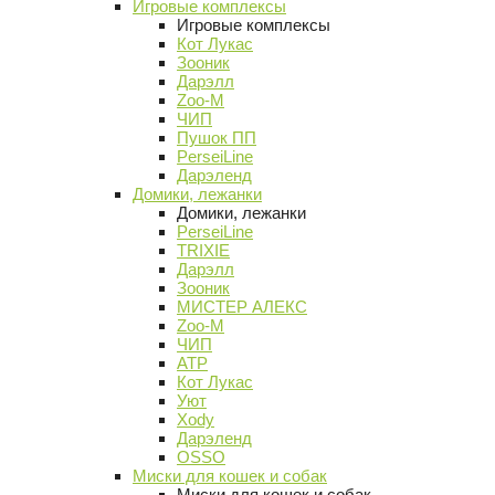
Игровые комплексы
Игровые комплексы
Кот Лукас
Зооник
Дарэлл
Zoo-M
ЧИП
Пушок ПП
PerseiLine
Дарэленд
Домики, лежанки
Домики, лежанки
PerseiLine
TRIXIE
Дарэлл
Зооник
МИСТЕР АЛЕКС
Zoo-M
ЧИП
АТР
Кот Лукас
Уют
Xody
Дарэленд
OSSO
Миски для кошек и собак
Миски для кошек и собак