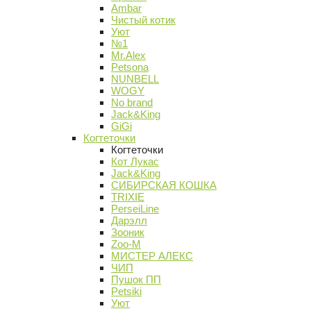
Ambar
Чистый котик
Уют
№1
Mr.Alex
Petsona
NUNBELL
WOGY
No brand
Jack&King
GiGi
Когтеточки
Когтеточки
Кот Лукас
Jack&King
СИБИРСКАЯ КОШКА
TRIXIE
PerseiLine
Дарэлл
Зооник
Zoo-M
МИСТЕР АЛЕКС
ЧИП
Пушок ПП
Petsiki
Уют