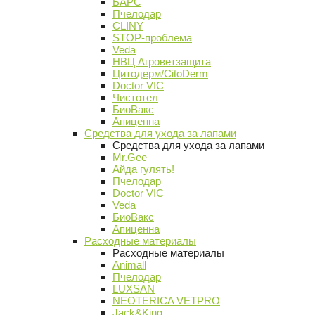
БАРС
Пчелодар
CLINY
STOP-проблема
Veda
НВЦ Агроветзащита
Цитодерм/CitoDerm
Doctor VIC
Чистотел
БиоВакс
Апиценна
Средства для ухода за лапами
Средства для ухода за лапами
Mr.Gee
Айда гулять!
Пчелодар
Doctor VIC
Veda
БиоВакс
Апиценна
Расходные материалы
Расходные материалы
Animall
Пчелодар
LUXSAN
NEOTERICA VETPRO
Jack&King