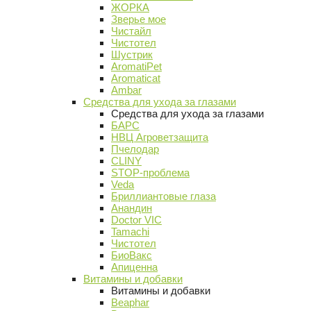
ЖОРКА
Зверье мое
Чистайл
Чистотел
Шустрик
AromatiPet
Aromaticat
Ambar
Средства для ухода за глазами
Средства для ухода за глазами
БАРС
НВЦ Агроветзащита
Пчелодар
CLINY
STOP-проблема
Veda
Бриллиантовые глаза
Анандин
Doctor VIC
Tamachi
Чистотел
БиоВакс
Апиценна
Витамины и добавки
Витамины и добавки
Beaphar