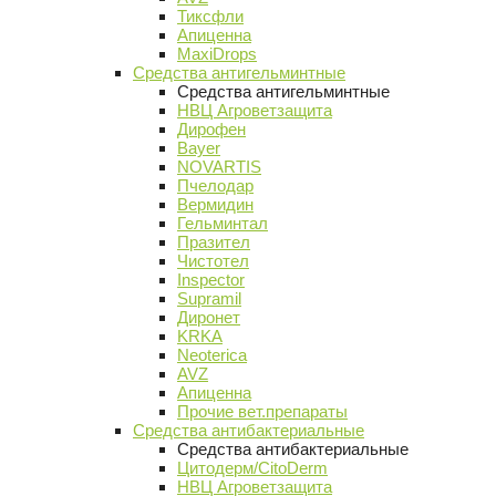
Тиксфли
Апиценна
MaxiDrops
Средства антигельминтные
Средства антигельминтные
НВЦ Агроветзащита
Дирофен
Bayer
NOVARTIS
Пчелодар
Вермидин
Гельминтал
Празител
Чистотел
Inspector
Supramil
Диронет
KRKA
Neoterica
AVZ
Апиценна
Прочие вет.препараты
Средства антибактериальные
Средства антибактериальные
Цитодерм/CitoDerm
НВЦ Агроветзащита