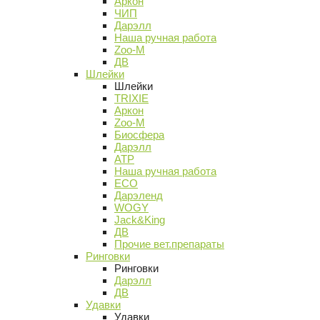
Аркон
ЧИП
Дарэлл
Наша ручная работа
Zoo-M
ДВ
Шлейки
Шлейки
TRIXIE
Аркон
Zoo-M
Биосфера
Дарэлл
АТР
Наша ручная работа
ECO
Дарэленд
WOGY
Jack&King
ДВ
Прочие вет.препараты
Ринговки
Ринговки
Дарэлл
ДВ
Удавки
Удавки