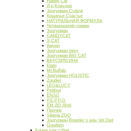
Happy Cat
Д-р Клаудер
Зоогурман Суфле
Кошачье Счастье
НАТУРАЛЬНАЯ ФОРМУЛА
Четвероногий гурман
Зоогурман
CANDYCAT
X-CAT
Амурр
Зоогурман пауч
Зоогурман BIG CAT
ВКУСМЯСИНА
Elato
Mr.Buffalo
Зоогурман HOLISTIC
Zoodiet
LEO&LUCY
Petibon
ENSO
P.E.P.P.O.
ЕМ ДО ДНА
Прочие
Siberia ZOO
Зоогурман Breeder`s way Vet Diet
Goodwin
Корма для собак