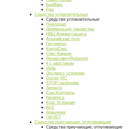
БиоВакс
Рио
Средства успокоительные
Средства успокоительные
Пчелодар
Деревенские лакомства
НВЦ Агроветзащита
Альпийские луга
Гестренол
КонтрСекс
Секс-барьер
Релаксивет/Relaxivet
4 с хвостиком
Veda
Экспресс успокоин
Doctor VIC
STOP-проблема
Tamachi
СексКонтроль
Neoterica
Курс Успокоин
AVZ
Апиценна
OKVET
Средства приучающие, отпугивающие
Средства приучающие, отпугивающие