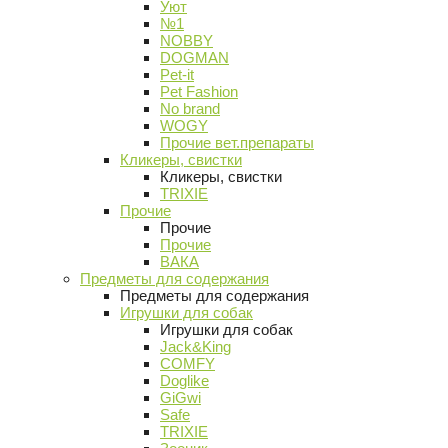
Уют
№1
NOBBY
DOGMAN
Pet-it
Pet Fashion
No brand
WOGY
Прочие вет.препараты
Кликеры, свистки
Кликеры, свистки
TRIXIE
Прочие
Прочие
Прочие
ВАКА
Предметы для содержания
Предметы для содержания
Игрушки для собак
Игрушки для собак
Jack&King
COMFY
Doglike
GiGwi
Safe
TRIXIE