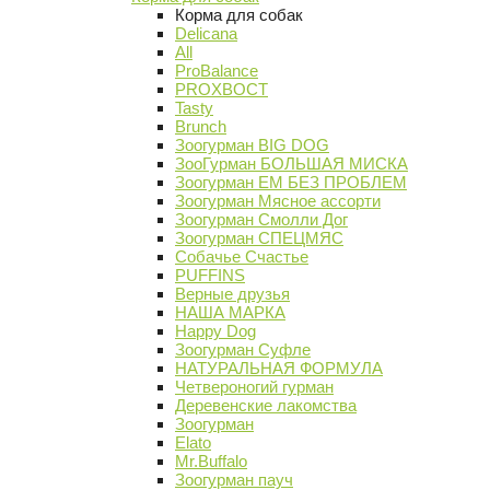
Корма для собак
Delicana
All
ProBalance
PROХВОСТ
Tasty
Brunch
Зоогурман BIG DOG
ЗооГурман БОЛЬШАЯ МИСКА
Зоогурман ЕМ БЕЗ ПРОБЛЕМ
Зоогурман Мясное ассорти
Зоогурман Смолли Дог
Зоогурман СПЕЦМЯС
Собачье Счастье
PUFFINS
Верные друзья
НАША МАРКА
Happy Dog
Зоогурман Суфле
НАТУРАЛЬНАЯ ФОРМУЛА
Четвероногий гурман
Деревенские лакомства
Зоогурман
Elato
Mr.Buffalo
Зоогурман пауч