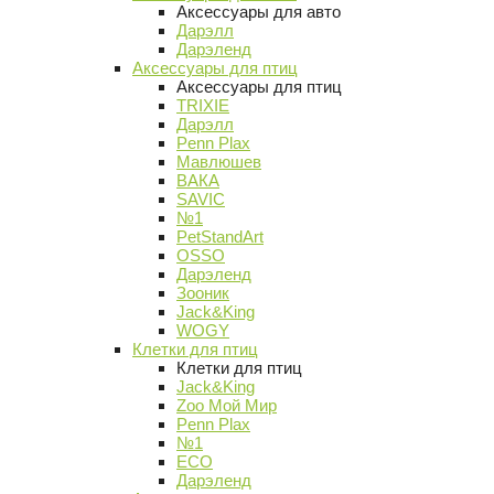
Аксессуары для авто
Дарэлл
Дарэленд
Аксессуары для птиц
Аксессуары для птиц
TRIXIE
Дарэлл
Penn Plax
Мавлюшев
ВАКА
SAVIC
№1
PetStandArt
OSSO
Дарэленд
Зооник
Jack&King
WOGY
Клетки для птиц
Клетки для птиц
Jack&King
Zoo Мой Мир
Penn Plax
№1
ECO
Дарэленд