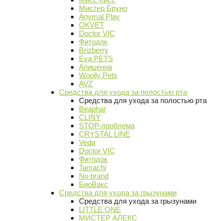
Мистер Бруно
Anymal Play
OKVET
Doctor VIC
Фитодок
Brizberry
Eva PETS
Апиценна
Woolly Pets
AVZ
Средства для ухода за полостью рта
Средства для ухода за полостью рта
Beaphar
CLINY
STOP-проблема
CRYSTAL LINE
Veda
Doctor VIC
Фитодок
Tamachi
No brand
БиоВакс
Средства для ухода за грызунами
Средства для ухода за грызунами
LITTLE ONE
МИСТЕР АЛЕКС