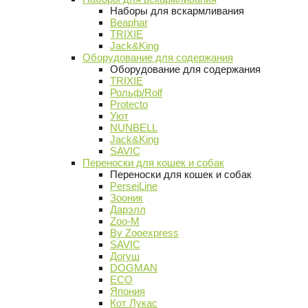
Наборы для вскармливания
Beaphar
TRIXIE
Jack&King
Оборудование для содержания
Оборудование для содержания
TRIXIE
Рольф/Rolf
Protecto
Уют
NUNBELL
Jack&King
SAVIC
Переноски для кошек и собак
Переноски для кошек и собак
PerseiLine
Зооник
Дарэлл
Zoo-M
By Zooexpress
SAVIC
Догуш
DOGMAN
ECO
Япония
Кот Лукас