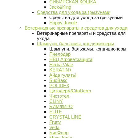
СИБИРСКАЯ КОШКА
Jack&King
Средства для ухода за грызунами
Средства для ухода за грызунами
Happy Jungle
Ветеринарные препараты и средства для ухода
Ветеринарные препараты и средства для
ухода
Шампуни, бальзамы, кондиционеры
Шампуни, бальзамы, кондиционеры
Пчелодар
НВЦ Агроветзащита
Herba Vitae
KERATIN+
Айда гулять!
БиоВакс
POLIDEX
Цитодерм/CitoDerm
Чистотел
CLINY
БИМФИТО
ELITE
CRYSTAL LINE
Frutty
Veda
БиоФлор
Мисс Кисс