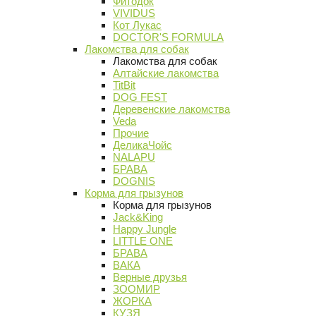
Фитодок
VIVIDUS
Кот Лукас
DOCTOR'S FORMULA
Лакомства для собак
Лакомства для собак
Алтайские лакомства
TitBit
DOG FEST
Деревенские лакомства
Veda
Прочие
ДеликаЧойс
NALAPU
БРАВА
DOGNIS
Корма для грызунов
Корма для грызунов
Jack&King
Happy Jungle
LITTLE ONE
БРАВА
ВАКА
Верные друзья
ЗООМИР
ЖОРКА
КУЗЯ