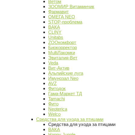
Ветом
ЗООМИР Витаминчик
Фармавит
ОМЕГА NEO
STOP-проблема
ВАКА
CLINY
Unitabs
ZOOкомфорт
Биокорректор
MultiЛакомки
Эвиталия-Вет
Veda
Вит-Актив
Альпийские луга
Имунозал Neo
AVZ
Фитодок
Гама-Маркет ТД
Tamachi
Фито
Neoterica
Welco
Средства для ухода за птицами
Средства для ухода за птицами
ВАКА
Happy Jungle