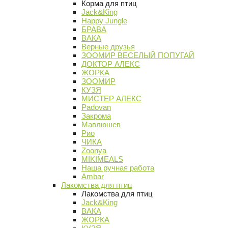
Корма для птиц
Jack&King
Happy Jungle
БРАВА
ВАКА
Верные друзья
ЗООМИР ВЕСЕЛЫЙ ПОПУГАЙ
ДОКТОР АЛЕКС
ЖОРКА
ЗООМИР
КУЗЯ
МИСТЕР АЛЕКС
Padovan
Закрома
Мавлюшев
Рио
ЧИКА
Zoonya
MIKIMEALS
Наша ручная работа
Ambar
Лакомства для птиц
Лакомства для птиц
Jack&King
ВАКА
ЖОРКА