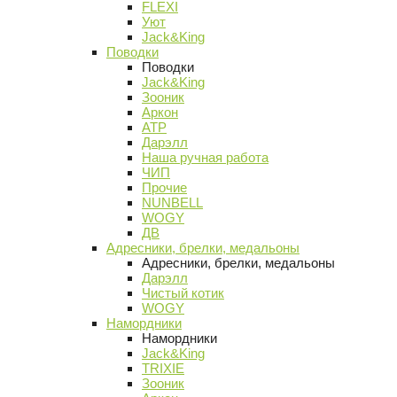
FLEXI
Уют
Jack&King
Поводки
Поводки
Jack&King
Зооник
Аркон
АТР
Дарэлл
Наша ручная работа
ЧИП
Прочие
NUNBELL
WOGY
ДВ
Адресники, брелки, медальоны
Адресники, брелки, медальоны
Дарэлл
Чистый котик
WOGY
Намордники
Намордники
Jack&King
TRIXIE
Зооник