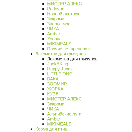
МИСТЕР АЛЕКС
Padovan
Ночной охотник
Закрома
Зверье мое
ЧИКА
Ambar
Zoonya
MIKIMEALS
Прочие вет.препараты
Лакомства для грызунов
Лакомства для грызунов
Jack&King
Happy Jungle
LITTLE ONE
ВАКА
ЗООМИР
ЖОРКА
КУЗЯ
МИСТЕР АЛЕКС
Закрома
ЧИКА
Альпийские луга
Ambar
MIKIMEALS
Корма для птиц