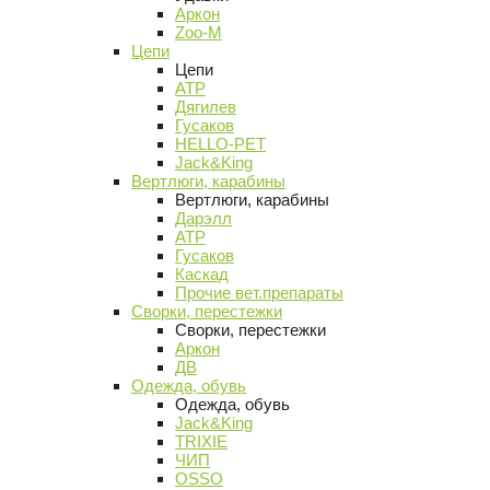
Аркон
Zoo-M
Цепи
Цепи
АТР
Дягилев
Гусаков
HELLO-PET
Jack&King
Вертлюги, карабины
Вертлюги, карабины
Дарэлл
АТР
Гусаков
Каскад
Прочие вет.препараты
Сворки, перестежки
Сворки, перестежки
Аркон
ДВ
Одежда, обувь
Одежда, обувь
Jack&King
TRIXIE
ЧИП
OSSO