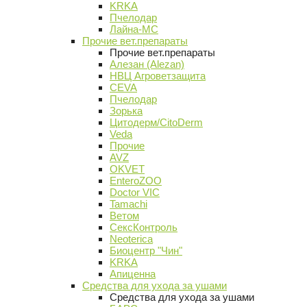
KRKA
Пчелодар
Лайна-МС
Прочие вет.препараты
Прочие вет.препараты
Алезан (Alezan)
НВЦ Агроветзащита
CEVA
Пчелодар
Зорька
Цитодерм/CitoDerm
Veda
Прочие
AVZ
OKVET
EnteroZOO
Doctor VIC
Tamachi
Ветом
СексКонтроль
Neoterica
Биоцентр "Чин"
KRKA
Апиценна
Средства для ухода за ушами
Средства для ухода за ушами