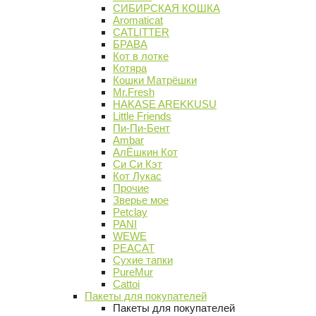
СИБИРСКАЯ КОШКА
Aromaticat
CATLITTER
БРАВА
Кот в лотке
Котяра
Кошки Матрёшки
Mr.Fresh
HAKASE AREKKUSU
Little Friends
Пи-Пи-Бент
Ambar
АлЁшкин Кот
Си Си Кэт
Кот Лукас
Прочие
Зверье мое
Petclay
PANI
WEWE
PEACAT
Сухие тапки
PureMur
Cattoi
Пакеты для покупателей
Пакеты для покупателей