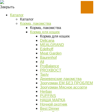
Закрыть
Каталог
Каталог
Корма, лакомства
Корма, лакомства
Корма для кошек
Корма для кошек
Delicana
MEALGRAND
Edelhoff
Meat Garden
Baurenhof
All
ProBalance
PROХВОСТ
Tasty
Деревенские лакомства
Зоогурман ЕМ БЕЗ ПРОБЛЕМ
Зоогурман Мясное ассорти
Herbax
PUFFINS
НАША МАРКА
Ночной охотник
Best Dinner