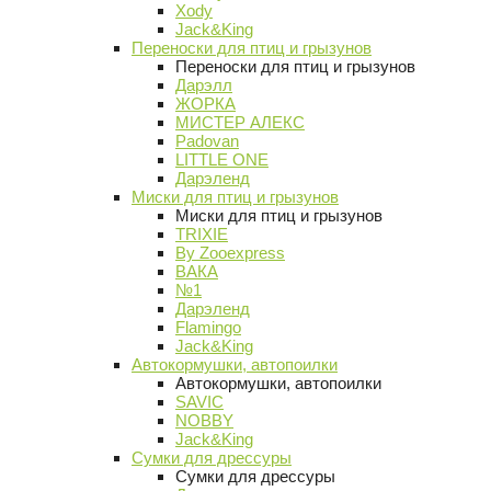
Xody
Jack&King
Переноски для птиц и грызунов
Переноски для птиц и грызунов
Дарэлл
ЖОРКА
МИСТЕР АЛЕКС
Padovan
LITTLE ONE
Дарэленд
Миски для птиц и грызунов
Миски для птиц и грызунов
TRIXIE
By Zooexpress
ВАКА
№1
Дарэленд
Flamingo
Jack&King
Автокормушки, автопоилки
Автокормушки, автопоилки
SAVIC
NOBBY
Jack&King
Сумки для дрессуры
Сумки для дрессуры