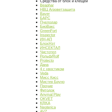
Средства от блох и клещей
Beaphar
НВЦ Агроветзащита
Bayer
БАРС
Пчелодар
БиоВакс
GreenFort
Inspector
ИН-АП
БлохНэт
ИНСЕКТАЛ
Чистотел
Рольф/Rolf
Protecto
Дана
4 с хвостиком
Veda
Мисс Кисс
Мистер Бруно
Прочие
Фитодок
Anymal Play
OKVET
KRKA
Neoterica
AVZ