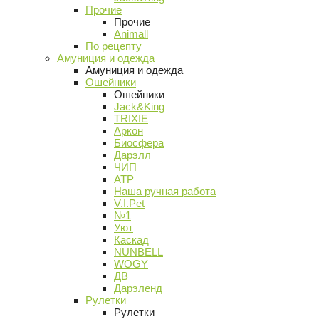
Прочие
Прочие
Animall
По рецепту
Амуниция и одежда
Амуниция и одежда
Ошейники
Ошейники
Jack&King
TRIXIE
Аркон
Биосфера
Дарэлл
ЧИП
АТР
Наша ручная работа
V.I.Pet
№1
Уют
Каскад
NUNBELL
WOGY
ДВ
Дарэленд
Рулетки
Рулетки