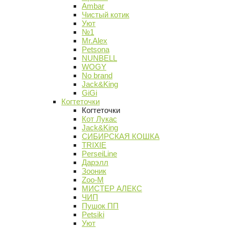
Ambar
Чистый котик
Уют
№1
Mr.Alex
Petsona
NUNBELL
WOGY
No brand
Jack&King
GiGi
Когтеточки
Когтеточки
Кот Лукас
Jack&King
СИБИРСКАЯ КОШКА
TRIXIE
PerseiLine
Дарэлл
Зооник
Zoo-M
МИСТЕР АЛЕКС
ЧИП
Пушок ПП
Petsiki
Уют