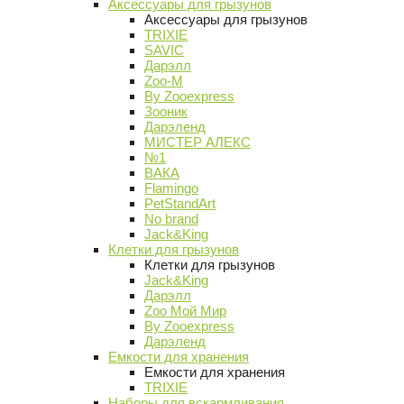
Аксессуары для грызунов
Аксессуары для грызунов
TRIXIE
SAVIC
Дарэлл
Zoo-M
By Zooexpress
Зооник
Дарэленд
МИСТЕР АЛЕКС
№1
ВАКА
Flamingo
PetStandArt
No brand
Jack&King
Клетки для грызунов
Клетки для грызунов
Jack&King
Дарэлл
Zoo Мой Мир
By Zooexpress
Дарэленд
Емкости для хранения
Емкости для хранения
TRIXIE
Наборы для вскармливания