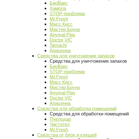
БиоВакс
Химола
STOP-проблема
Mr.Fresh
Мисс Кисс
Мистер Бруно
Anymal Play
Doctor VIC
Tamachi
Апиценна
Средства для уничтожения запахов
Средства для уничтожения запахов
БиоВакс
STOP-проблема
Mr.Fresh
Мисс Кисс
Мистер Бруно
Anymal Play
Doctor VIC
Апиценна
Средства для обработки помещений
Средства для обработки помещений
Пчелодар
Чистотел
Mr.Fresh
Средства от блох и клещей