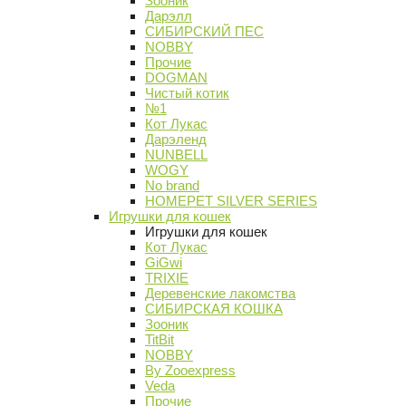
Зооник
Дарэлл
СИБИРСКИЙ ПЕС
NOBBY
Прочие
DOGMAN
Чистый котик
№1
Кот Лукас
Дарэленд
NUNBELL
WOGY
No brand
HOMEPET SILVER SERIES
Игрушки для кошек
Игрушки для кошек
Кот Лукас
GiGwi
TRIXIE
Деревенские лакомства
СИБИРСКАЯ КОШКА
Зооник
TitBit
NOBBY
By Zooexpress
Veda
Прочие