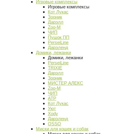
Игровые комплексы
Игровые комплексы
Кот Лукас
Зооник
Дарэлл
Zoo-M
ЧИП
Пушок ПП
PerseiLine
Дарэленд
Домики, лежанки
Домики, лежанки
PerseiLine
TRIXIE
Дарэлл
Зооник
МИСТЕР АЛЕКС
Zoo-M
ЧИП
АТР
Кот Лукас
Уют
Xody
Дарэленд
OSSO
Миски для кошек и собак
Миски для кошек и собак