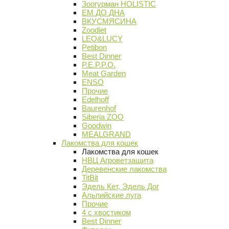
Зоогурман HOLISTIC
ЕМ ДО ДНА
ВКУСМЯСИНА
Zoodiet
LEO&LUCY
Petibon
Best Dinner
P.E.P.P.O.
Meat Garden
ENSO
Прочие
Edelhoff
Baurenhof
Siberia ZOO
Goodwin
MEALGRAND
Лакомства для кошек
Лакомства для кошек
НВЦ Агроветзащита
Деревенские лакомства
TitBit
Эдель Кет, Эдель Дог
Альпийские луга
Прочие
4 с хвостиком
Best Dinner