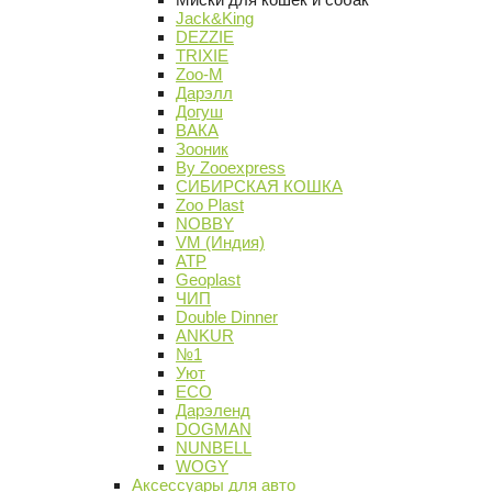
Jack&King
DEZZIE
TRIXIE
Zoo-M
Дарэлл
Догуш
ВАКА
Зооник
By Zooexpress
СИБИРСКАЯ КОШКА
Zoo Plast
NOBBY
VM (Индия)
АТР
Geoplast
ЧИП
Double Dinner
ANKUR
№1
Уют
ECO
Дарэленд
DOGMAN
NUNBELL
WOGY
Аксессуары для авто