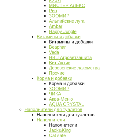
КУЗЯ
МИСТЕР АЛЕКС
Рио
ЗООМИР
Альпийские луга
Ambar
Happy Jungle
Витамины и добавки
Витамины и добавки
Beaphar
Veda
НВЦ Агроветзащита
Вит-Актив
Деревенские лакомства
Прочие
Корма и добавки
Корма и добавки
ЗООМИР
ЧИКА
Аква-Меню
AQUA CRYSTAL
Наполнители для туалетов
Наполнители для туалетов
Наполнители
Наполнители
Jack&King
Cat safe