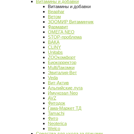
Витамины и добавки
Витамины и добавки
Beaphar
Ветом
ЗООМИР Витаминчик
Фармавит
ОМЕГА NEO
STOP-проблема
ВАКА
CLINY
Unitabs
ZOOкомфорт
Биокорректор
MultiЛакомки
Эвиталия-Вет
Veda
Вит-Актив
Альпийские луга
Имунозал Neo
AVZ
Фитодок
Гама-Маркет ТД
Tamachi
Фито
Neoterica
Welco
Средства для ухода за птицами