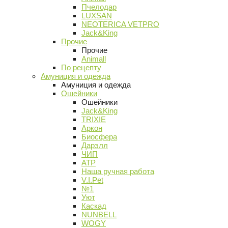
Пчелодар
LUXSAN
NEOTERICA VETPRO
Jack&King
Прочие
Прочие
Animall
По рецепту
Амуниция и одежда
Амуниция и одежда
Ошейники
Ошейники
Jack&King
TRIXIE
Аркон
Биосфера
Дарэлл
ЧИП
АТР
Наша ручная работа
V.I.Pet
№1
Уют
Каскад
NUNBELL
WOGY