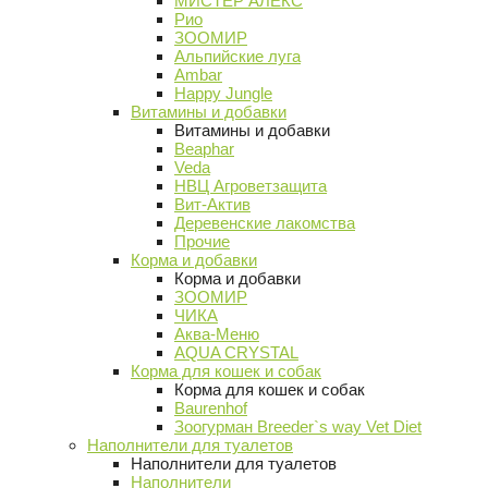
МИСТЕР АЛЕКС
Рио
ЗООМИР
Альпийские луга
Ambar
Happy Jungle
Витамины и добавки
Витамины и добавки
Beaphar
Veda
НВЦ Агроветзащита
Вит-Актив
Деревенские лакомства
Прочие
Корма и добавки
Корма и добавки
ЗООМИР
ЧИКА
Аква-Меню
AQUA CRYSTAL
Корма для кошек и собак
Корма для кошек и собак
Baurenhof
Зоогурман Breeder`s way Vet Diet
Наполнители для туалетов
Наполнители для туалетов
Наполнители