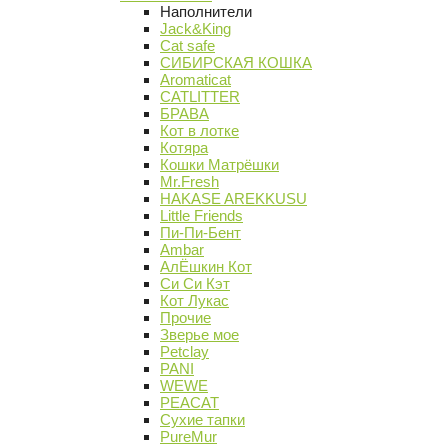
Наполнители
Jack&King
Cat safe
СИБИРСКАЯ КОШКА
Aromaticat
CATLITTER
БРАВА
Кот в лотке
Котяра
Кошки Матрёшки
Mr.Fresh
HAKASE AREKKUSU
Little Friends
Пи-Пи-Бент
Ambar
АлЁшкин Кот
Си Си Кэт
Кот Лукас
Прочие
Зверье мое
Petclay
PANI
WEWE
PEACAT
Сухие тапки
PureMur