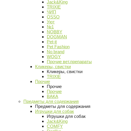
Jack&King
TRIXIE
ЧИП
OSSO
Уют
№1
NOBBY
DOGMAN
Pet-it
Pet Fashion
No brand
WOGY
Прочие вет.препараты
Кликеры, свистки
Кликеры, свистки
TRIXIE
Прочие
Прочие
Прочие
ВАКА
Предметы для содержания
Предметы для содержания
Игрушки для собак
Игрушки для собак
Jack&King
COMFY