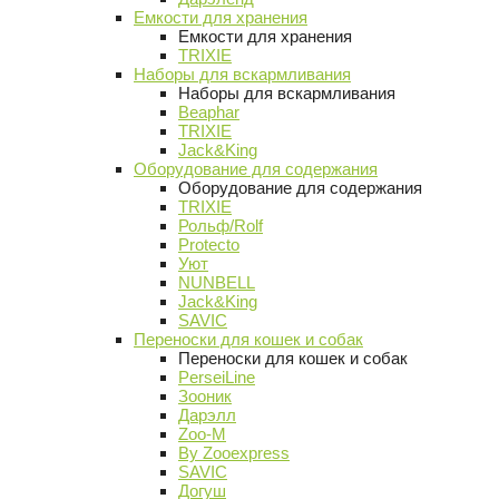
Емкости для хранения
Емкости для хранения
TRIXIE
Наборы для вскармливания
Наборы для вскармливания
Beaphar
TRIXIE
Jack&King
Оборудование для содержания
Оборудование для содержания
TRIXIE
Рольф/Rolf
Protecto
Уют
NUNBELL
Jack&King
SAVIC
Переноски для кошек и собак
Переноски для кошек и собак
PerseiLine
Зооник
Дарэлл
Zoo-M
By Zooexpress
SAVIC
Догуш