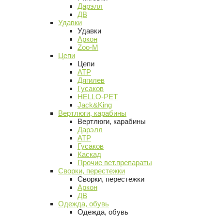
Дарэлл
ДВ
Удавки
Удавки
Аркон
Zoo-M
Цепи
Цепи
АТР
Дягилев
Гусаков
HELLO-PET
Jack&King
Вертлюги, карабины
Вертлюги, карабины
Дарэлл
АТР
Гусаков
Каскад
Прочие вет.препараты
Сворки, перестежки
Сворки, перестежки
Аркон
ДВ
Одежда, обувь
Одежда, обувь