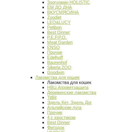
Зоогурман HOLISTIC
ЕМ ДО ДНА
ВКУСМЯСИНА
Zoodiet
LEO&LUCY
Petibon
Best Dinner
P.E.P.P.O.
Meat Garden
ENSO
Прочие
Edelhoff
Baurenhof
Siberia ZOO
Goodwin
Лакомства для кошек
Лакомства для кошек
НВЦ Агроветзащита
Деревенские лакомства
TitBit
Эдель Кет, Эдель Дог
Альпийские луга
Прочие
4 с хвостиком
Best Dinner
Фитодок