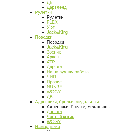
ДВ
Дарэленд
Рулетки
Рулетки
FLEXI
Уют
Jack&King
Поводки
Поводки
Jack&King
Зооник
Аркон
АТР
Дарэлл
Наша ручная работа
ЧИП
Прочие
NUNBELL
WOGY
ДВ
Адресники, брелки, медальоны
Адресники, брелки, медальоны
Дарэлл
Чистый котик
WOGY
Намордники