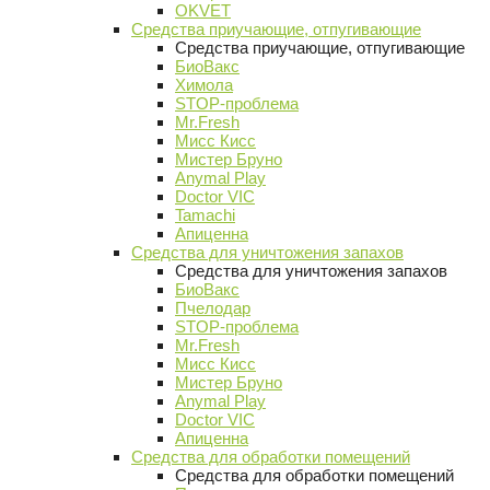
OKVET
Средства приучающие, отпугивающие
Средства приучающие, отпугивающие
БиоВакс
Химола
STOP-проблема
Mr.Fresh
Мисс Кисс
Мистер Бруно
Anymal Play
Doctor VIC
Tamachi
Апиценна
Средства для уничтожения запахов
Средства для уничтожения запахов
БиоВакс
Пчелодар
STOP-проблема
Mr.Fresh
Мисс Кисс
Мистер Бруно
Anymal Play
Doctor VIC
Апиценна
Средства для обработки помещений
Средства для обработки помещений