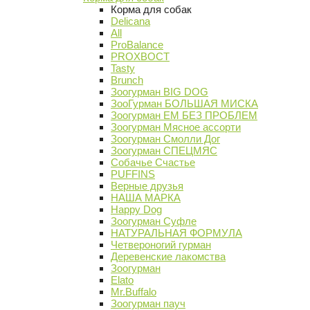
Корма для собак
Delicana
All
ProBalance
PROХВОСТ
Tasty
Brunch
Зоогурман BIG DOG
ЗооГурман БОЛЬШАЯ МИСКА
Зоогурман ЕМ БЕЗ ПРОБЛЕМ
Зоогурман Мясное ассорти
Зоогурман Смолли Дог
Зоогурман СПЕЦМЯС
Собачье Счастье
PUFFINS
Верные друзья
НАША МАРКА
Happy Dog
Зоогурман Суфле
НАТУРАЛЬНАЯ ФОРМУЛА
Четвероногий гурман
Деревенские лакомства
Зоогурман
Elato
Mr.Buffalo
Зоогурман пауч