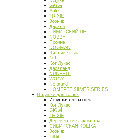
Doglike
GiGwi
Safe
TRIXIE
Зооник
Дарэлл
СИБИРСКИЙ ПЕС
NOBBY
Прочие
DOGMAN
Чистый котик
№1
Кот Лукас
Дарэленд
NUNBELL
WOGY
No brand
HOMEPET SILVER SERIES
Игрушки для кошек
Игрушки для кошек
Кот Лукас
GiGwi
TRIXIE
Деревенские лакомства
СИБИРСКАЯ КОШКА
Зооник
TitBit