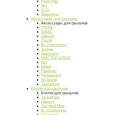
Penn Plax
№1
ECO
Дарэленд
Аксессуары для грызунов
Аксессуары для грызунов
TRIXIE
SAVIC
Дарэлл
Zoo-M
By Zooexpress
Зооник
Дарэленд
МИСТЕР АЛЕКС
№1
ВАКА
Flamingo
PetStandArt
No brand
Jack&King
Клетки для грызунов
Клетки для грызунов
Jack&King
Дарэлл
Zoo Мой Мир
By Zooexpress
Дарэленд