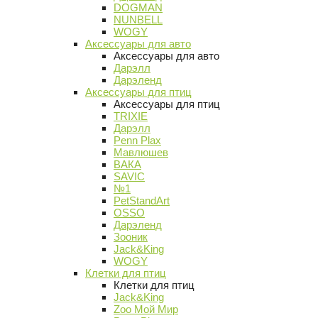
DOGMAN
NUNBELL
WOGY
Аксессуары для авто
Аксессуары для авто
Дарэлл
Дарэленд
Аксессуары для птиц
Аксессуары для птиц
TRIXIE
Дарэлл
Penn Plax
Мавлюшев
ВАКА
SAVIC
№1
PetStandArt
OSSO
Дарэленд
Зооник
Jack&King
WOGY
Клетки для птиц
Клетки для птиц
Jack&King
Zoo Мой Мир