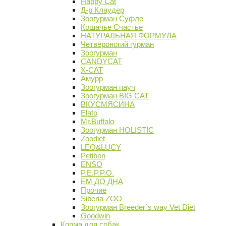
Happy Cat
Д-р Клаудер
Зоогурман Суфле
Кошачье Счастье
НАТУРАЛЬНАЯ ФОРМУЛА
Четвероногий гурман
Зоогурман
CANDYCAT
X-CAT
Амурр
Зоогурман пауч
Зоогурман BIG CAT
ВКУСМЯСИНА
Elato
Mr.Buffalo
Зоогурман HOLISTIC
Zoodiet
LEO&LUCY
Petibon
ENSO
P.E.P.P.O.
ЕМ ДО ДНА
Прочие
Siberia ZOO
Зоогурман Breeder`s way Vet Diet
Goodwin
Корма для собак