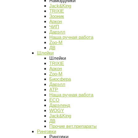
Намордники
Jack&King
TRIXIE
Зооник
Аркон
ЧИП
Дарэлл
Наша ручная работа
Zoo-M
ДВ
Шлейки
Шлейки
TRIXIE
Аркон
Zoo-M
Биосфера
Дарэлл
АТР
Наша ручная работа
ECO
Дарэленд
WOGY
Jack&King
ДВ
Прочие вет.препараты
Ринговки
Ринговки