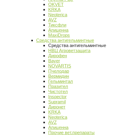
OKVET
KRKA
Neoterica
AVZ
Тиксфли
Апиценна
MaxiDrops
Средства антигельминтные
Средства антигельминтные
НВЦ Агроветзащита
Дирофен
Bayer
NOVARTIS
Пчелодар
Вермидин
Гельминтал
Празител
Чистотел
Inspector
Supramil
Диронет
KRKA
Neoterica
AVZ
Апиценна
Прочие вет.препараты