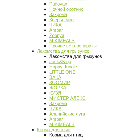
Padovan
Ночной охотник
Закрома
Зверье мое
ЧИКА
Ambar
Zoonya
MIKIMEALS
Прочие вет.препараты
Лакомства для грызунов
Лакомства для грызунов
Jack&King
Happy Jungle
LITTLE ONE
ВАКА
ЗООМИР
ЖОРКА
КУЗЯ
МИСТЕР АЛЕКС
Закрома
ЧИКА
Альпийские луга
Ambar
MIKIMEALS
Корма для птиц
Корма для птиц