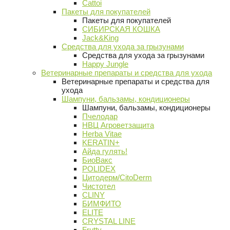
Cattoi
Пакеты для покупателей
Пакеты для покупателей
СИБИРСКАЯ КОШКА
Jack&King
Средства для ухода за грызунами
Средства для ухода за грызунами
Happy Jungle
Ветеринарные препараты и средства для ухода
Ветеринарные препараты и средства для
ухода
Шампуни, бальзамы, кондиционеры
Шампуни, бальзамы, кондиционеры
Пчелодар
НВЦ Агроветзащита
Herba Vitae
KERATIN+
Айда гулять!
БиоВакс
POLIDEX
Цитодерм/CitoDerm
Чистотел
CLINY
БИМФИТО
ELITE
CRYSTAL LINE
Frutty