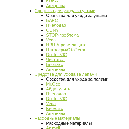
KRKA
Апиценна
Средства для ухода за ушами
Средства для ухода за ушами
БАРС
Пчелодар
CLINY
STOP-проблема
Veda
НВЦ Агроветзащита
Цитодерм/CitoDerm
Doctor VIC
Чистотел
БиоВакс
Апиценна
Средства для ухода за лапами
Средства для ухода за лапами
Mr.Gee
Айда гулять!
Пчелодар
Doctor VIC
Veda
БиоВакс
Апиценна
Расходные материалы
Расходные материалы
Animall