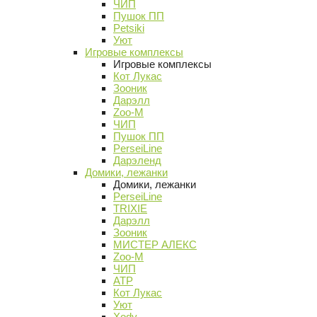
ЧИП
Пушок ПП
Petsiki
Уют
Игровые комплексы
Игровые комплексы
Кот Лукас
Зооник
Дарэлл
Zoo-M
ЧИП
Пушок ПП
PerseiLine
Дарэленд
Домики, лежанки
Домики, лежанки
PerseiLine
TRIXIE
Дарэлл
Зооник
МИСТЕР АЛЕКС
Zoo-M
ЧИП
АТР
Кот Лукас
Уют
Xody