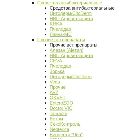
Средства антибактериальные
Средства антибактериальные
Цитодерм/CitoDerm
НВЦ Агроветзащита
KRKA
Пчелодар
Лайна-МС
Прочие вет.препараты
Прочие вет.препараты
Алезан (Alezan)
НВЦ Агроветзащита
CEVA
Пчелодар
Зорька
Цитодерм/CitoDerm
Veda
Прочие
AVZ
OKVET
EnteroZOO
Doctor VIC
Tamachi
Ветом
СексКонтроль
Neoterica
Биоцентр "Чин"