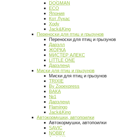
DOGMAN
ECO
Япония
Кот Лукас
Xody
Jack&King
Переноски для птиц и грызунов
Переноски для птиц и грызунов
Дарэлл
ЖОРКА
МИСТЕР АЛЕКС
LITTLE ONE
Дарэленд
Миски для птиц и грызунов
Миски для птиц и грызунов
TRIXIE
By Zooexpress
ВАКА
№1
Дарэленд
Flamingo
Jack&King
Автокормушки, автопоилки
Автокормушки, автопоилки
SAVIC
NOBBY