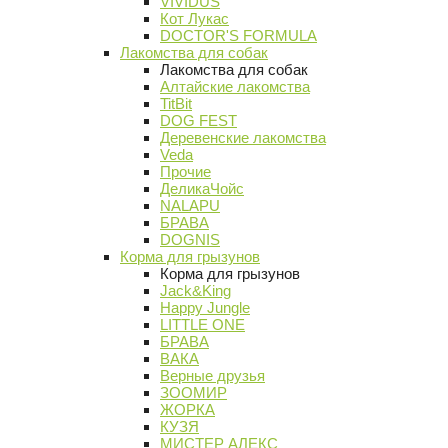
VIVIDUS
Кот Лукас
DOCTOR'S FORMULA
Лакомства для собак
Лакомства для собак
Алтайские лакомства
TitBit
DOG FEST
Деревенские лакомства
Veda
Прочие
ДеликаЧойс
NALAPU
БРАВА
DOGNIS
Корма для грызунов
Корма для грызунов
Jack&King
Happy Jungle
LITTLE ONE
БРАВА
ВАКА
Верные друзья
ЗООМИР
ЖОРКА
КУЗЯ
МИСТЕР АЛЕКС