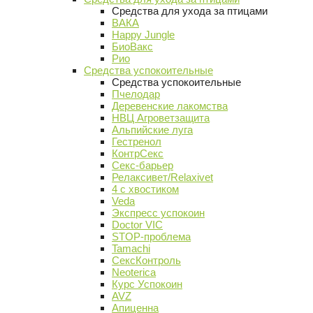
Средства для ухода за птицами
ВАКА
Happy Jungle
БиоВакс
Рио
Средства успокоительные
Средства успокоительные
Пчелодар
Деревенские лакомства
НВЦ Агроветзащита
Альпийские луга
Гестренол
КонтрСекс
Секс-барьер
Релаксивет/Relaxivet
4 с хвостиком
Veda
Экспресс успокоин
Doctor VIC
STOP-проблема
Tamachi
СексКонтроль
Neoterica
Курс Успокоин
AVZ
Апиценна