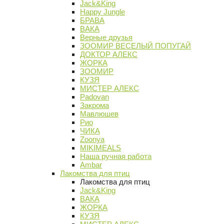
Jack&King
Happy Jungle
БРАВА
ВАКА
Верные друзья
ЗООМИР ВЕСЕЛЫЙ ПОПУГАЙ
ДОКТОР АЛЕКС
ЖОРКА
ЗООМИР
КУЗЯ
МИСТЕР АЛЕКС
Padovan
Закрома
Мавлюшев
Рио
ЧИКА
Zoonya
MIKIMEALS
Наша ручная работа
Ambar
Лакомства для птиц
Лакомства для птиц
Jack&King
ВАКА
ЖОРКА
КУЗЯ