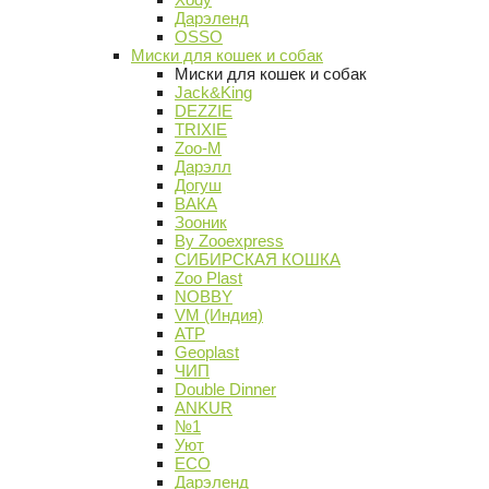
Дарэленд
OSSO
Миски для кошек и собак
Миски для кошек и собак
Jack&King
DEZZIE
TRIXIE
Zoo-M
Дарэлл
Догуш
ВАКА
Зооник
By Zooexpress
СИБИРСКАЯ КОШКА
Zoo Plast
NOBBY
VM (Индия)
АТР
Geoplast
ЧИП
Double Dinner
ANKUR
№1
Уют
ECO
Дарэленд