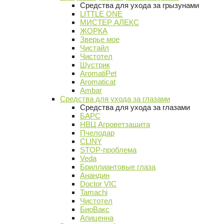
Средства для ухода за грызунами
LITTLE ONE
МИСТЕР АЛЕКС
ЖОРКА
Зверье мое
Чистайл
Чистотел
Шустрик
AromatiPet
Aromaticat
Ambar
Средства для ухода за глазами
Средства для ухода за глазами
БАРС
НВЦ Агроветзащита
Пчелодар
CLINY
STOP-проблема
Veda
Бриллиантовые глаза
Анандин
Doctor VIC
Tamachi
Чистотел
БиоВакс
Апиценна