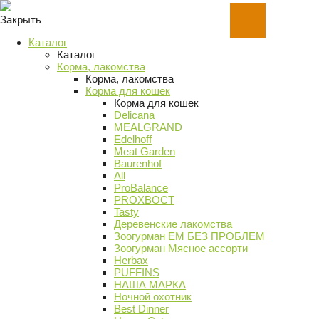
Закрыть
Каталог
Каталог
Корма, лакомства
Корма, лакомства
Корма для кошек
Корма для кошек
Delicana
MEALGRAND
Edelhoff
Meat Garden
Baurenhof
All
ProBalance
PROХВОСТ
Tasty
Деревенские лакомства
Зоогурман ЕМ БЕЗ ПРОБЛЕМ
Зоогурман Мясное ассорти
Herbax
PUFFINS
НАША МАРКА
Ночной охотник
Best Dinner