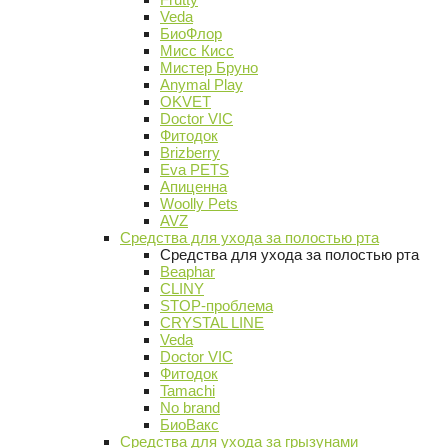
Veda
БиоФлор
Мисс Кисс
Мистер Бруно
Anymal Play
OKVET
Doctor VIC
Фитодок
Brizberry
Eva PETS
Апиценна
Woolly Pets
AVZ
Средства для ухода за полостью рта
Средства для ухода за полостью рта
Beaphar
CLINY
STOP-проблема
CRYSTAL LINE
Veda
Doctor VIC
Фитодок
Tamachi
No brand
БиоВакс
Средства для ухода за грызунами