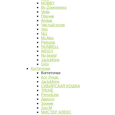
NOBBY
By Zooexpress
Veda
Прочие
Ambar
Чистый котик
Уют
№1
Mr.Alex
Petsona
NUNBELL
WOGY
No brand
Jack&King
GiGi
Когтеточки
Когтеточки
Кот Лукас
Jack&King
СИБИРСКАЯ КОШКА
TRIXIE
PerseiLine
Дарэлл
Зооник
Zoo-M
МИСТЕР АЛЕКС