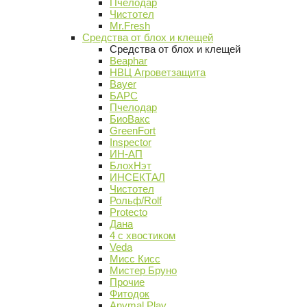
Пчелодар
Чистотел
Mr.Fresh
Средства от блох и клещей
Средства от блох и клещей
Beaphar
НВЦ Агроветзащита
Bayer
БАРС
Пчелодар
БиоВакс
GreenFort
Inspector
ИН-АП
БлохНэт
ИНСЕКТАЛ
Чистотел
Рольф/Rolf
Protecto
Дана
4 с хвостиком
Veda
Мисс Кисс
Мистер Бруно
Прочие
Фитодок
Anymal Play