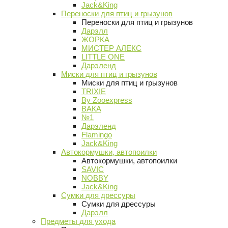
Jack&King
Переноски для птиц и грызунов
Переноски для птиц и грызунов
Дарэлл
ЖОРКА
МИСТЕР АЛЕКС
LITTLE ONE
Дарэленд
Миски для птиц и грызунов
Миски для птиц и грызунов
TRIXIE
By Zooexpress
ВАКА
№1
Дарэленд
Flamingo
Jack&King
Автокормушки, автопоилки
Автокормушки, автопоилки
SAVIC
NOBBY
Jack&King
Сумки для дрессуры
Сумки для дрессуры
Дарэлл
Предметы для ухода