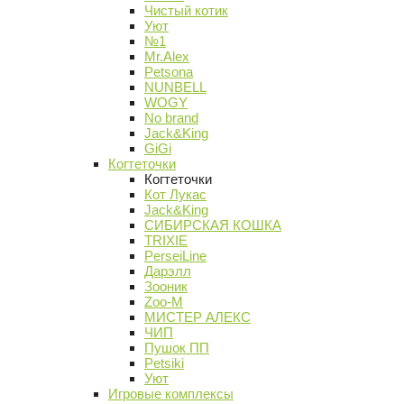
Чистый котик
Уют
№1
Mr.Alex
Petsona
NUNBELL
WOGY
No brand
Jack&King
GiGi
Когтеточки
Когтеточки
Кот Лукас
Jack&King
СИБИРСКАЯ КОШКА
TRIXIE
PerseiLine
Дарэлл
Зооник
Zoo-M
МИСТЕР АЛЕКС
ЧИП
Пушок ПП
Petsiki
Уют
Игровые комплексы