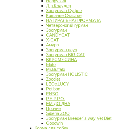
Happy Cat
Д-р Клаудер
Зоогурман Суфле
Кошачье Счастье
НАТУРАЛЬНАЯ ФОРМУЛА
Четвероногий гурман
Зоогурман
CANDYCAT
X-CAT
Амурр
Зоогурман пауч
Зоогурман BIG CAT
ВКУСМЯСИНА
Elato
Mr.Buffalo
Зоогурман HOLISTIC
Zoodiet
LEO&LUCY
Petibon
ENSO
P.E.P.P.O.
ЕМ ДО ДНА
Прочие
Siberia ZOO
Зоогурман Breeder`s way Vet Diet
Goodwin
Корма для собак