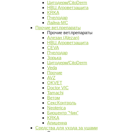
Цитодерм/CitoDerm
НВЦ Агроветзащита
KRKA
Пчелодар
Лайна-МС
Прочие вет.препараты
Прочие вет.препараты
Алезан (Alezan)
НВЦ Агроветзащита
CEVA
Пчелодар
Зорька
Цитодерм/CitoDerm
Veda
Прочие
AVZ
OKVET
Doctor VIC
Tamachi
Ветом
СексКонтроль
Neoterica
Биоцентр "Чин"
KRKA
Апиценна
Средства для ухода за ушами