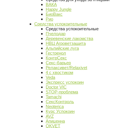
ВАКА
Happy Jungle
БиоВакс
Рио
Средства успокоительные
Средства успокоительные
Пчелодар
Деревенские лакомства
НВЦ Агроветзащита
Альпийские луга
Гестренол
КонтрСекс
Секс-барьер
Релаксивет/Relaxivet
4 с хвостиком
Veda
Экспресс успокоин
Doctor VIC
STOP-проблема
Tamachi
СексКонтроль
Neoterica
Курс Успокоин
AVZ
Апиценна
OKVET