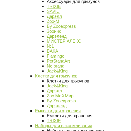
Аксессуары для грызунов
TRIXIE
SAVIC
Дарэлл
Zoo-M
By Zooexpress
Зооник
Дарэленд
МИСТЕР АЛЕКС
№1
ВАКА
Flamingo
PetStandArt
No brand
Jack&King
Клетки для грызунов
Клетки для грызунов
Jack&King
Дарэлл
Zoo Мой Мир
By Zooexpress
Дарэленд
Емкости для хранения
Емкости для хранения
TRIXIE
Наборы для вскармливания
Наборы для вскармливания