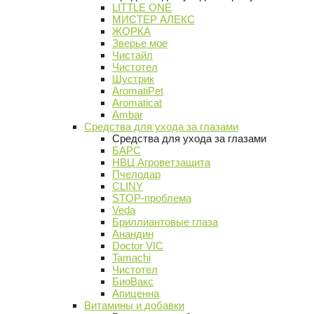
LITTLE ONE
МИСТЕР АЛЕКС
ЖОРКА
Зверье мое
Чистайл
Чистотел
Шустрик
AromatiPet
Aromaticat
Ambar
Средства для ухода за глазами
Средства для ухода за глазами
БАРС
НВЦ Агроветзащита
Пчелодар
CLINY
STOP-проблема
Veda
Бриллиантовые глаза
Анандин
Doctor VIC
Tamachi
Чистотел
БиоВакс
Апиценна
Витамины и добавки