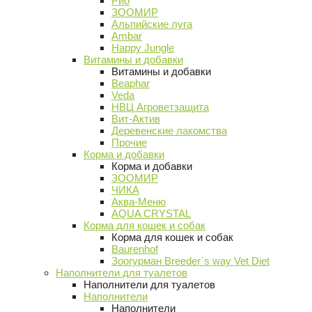
Рио
ЗООМИР
Альпийские луга
Ambar
Happy Jungle
Витамины и добавки
Витамины и добавки
Beaphar
Veda
НВЦ Агроветзащита
Вит-Актив
Деревенские лакомства
Прочие
Корма и добавки
Корма и добавки
ЗООМИР
ЧИКА
Аква-Меню
AQUA CRYSTAL
Корма для кошек и собак
Корма для кошек и собак
Baurenhof
Зоогурман Breeder`s way Vet Diet
Наполнители для туалетов
Наполнители для туалетов
Наполнители
Наполнители