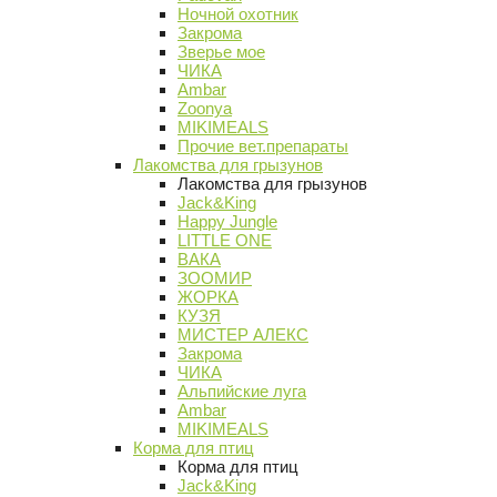
Ночной охотник
Закрома
Зверье мое
ЧИКА
Ambar
Zoonya
MIKIMEALS
Прочие вет.препараты
Лакомства для грызунов
Лакомства для грызунов
Jack&King
Happy Jungle
LITTLE ONE
ВАКА
ЗООМИР
ЖОРКА
КУЗЯ
МИСТЕР АЛЕКС
Закрома
ЧИКА
Альпийские луга
Ambar
MIKIMEALS
Корма для птиц
Корма для птиц
Jack&King