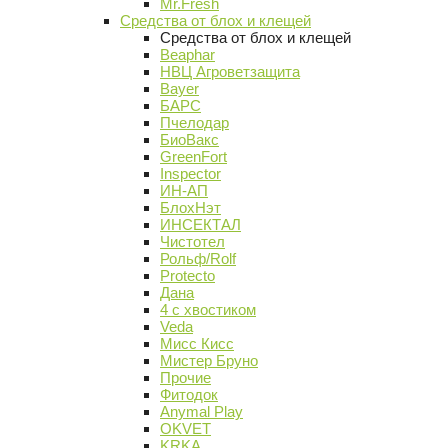
Mr.Fresh
Средства от блох и клещей
Средства от блох и клещей
Beaphar
НВЦ Агроветзащита
Bayer
БАРС
Пчелодар
БиоВакс
GreenFort
Inspector
ИН-АП
БлохНэт
ИНСЕКТАЛ
Чистотел
Рольф/Rolf
Protecto
Дана
4 с хвостиком
Veda
Мисс Кисс
Мистер Бруно
Прочие
Фитодок
Anymal Play
OKVET
KRKA