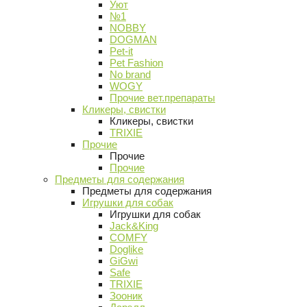
Уют
№1
NOBBY
DOGMAN
Pet-it
Pet Fashion
No brand
WOGY
Прочие вет.препараты
Кликеры, свистки
Кликеры, свистки
TRIXIE
Прочие
Прочие
Прочие
Предметы для содержания
Предметы для содержания
Игрушки для собак
Игрушки для собак
Jack&King
COMFY
Doglike
GiGwi
Safe
TRIXIE
Зооник