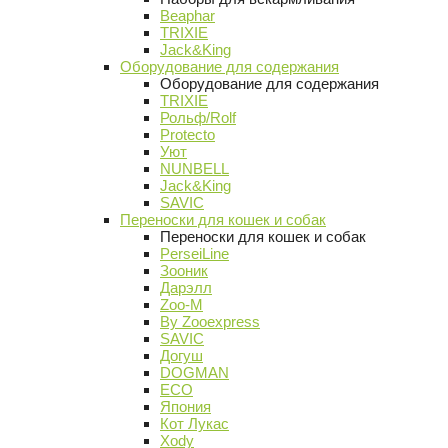
Beaphar
TRIXIE
Jack&King
Оборудование для содержания
Оборудование для содержания
TRIXIE
Рольф/Rolf
Protecto
Уют
NUNBELL
Jack&King
SAVIC
Переноски для кошек и собак
Переноски для кошек и собак
PerseiLine
Зооник
Дарэлл
Zoo-M
By Zooexpress
SAVIC
Догуш
DOGMAN
ECO
Япония
Кот Лукас
Xody