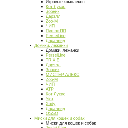
Игровые комплексы
Кот Лукас
Зооник
Дарэлл
Zoo-M
ЧИП
Пушок ПП
PerseiLine
Дарэленд
Домики, лежанки
Домики, лежанки
PerseiLine
TRIXIE
Дарэлл
Зооник
МИСТЕР АЛЕКС
Zoo-M
ЧИП
АТР
Кот Лукас
Уют
Xody
Дарэленд
OSSO
Миски для кошек и собак
Миски для кошек и собак
Jack&King