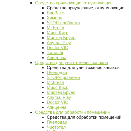
Средства приучающие, отпугивающие
Средства приучающие, отпугивающие
БиоВакс
Химола
STOP-проблема
Mr.Fresh
Мисс Кисс
Мистер Бруно
Anymal Play
Doctor VIC
Tamachi
Апиценна
Средства для уничтожения запахов
Средства для уничтожения запахов
Пчелодар
STOP-проблема
Mr.Fresh
Мисс Кисс
Мистер Бруно
Anymal Play
Doctor VIC
Апиценна
Средства для обработки помещений
Средства для обработки помещений
Пчелодар
Чистотел