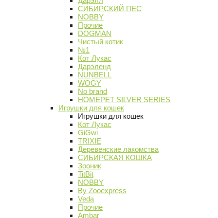
Дарэлл
СИБИРСКИЙ ПЕС
NOBBY
Прочие
DOGMAN
Чистый котик
№1
Кот Лукас
Дарэленд
NUNBELL
WOGY
No brand
HOMEPET SILVER SERIES
Игрушки для кошек
Игрушки для кошек
Кот Лукас
GiGwi
TRIXIE
Деревенские лакомства
СИБИРСКАЯ КОШКА
Зооник
TitBit
NOBBY
By Zooexpress
Veda
Прочие
Ambar