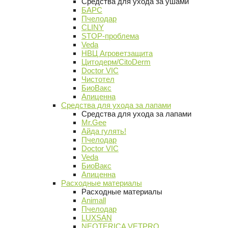
Средства для ухода за ушами
БАРС
Пчелодар
CLINY
STOP-проблема
Veda
НВЦ Агроветзащита
Цитодерм/CitoDerm
Doctor VIC
Чистотел
БиоВакс
Апиценна
Средства для ухода за лапами
Средства для ухода за лапами
Mr.Gee
Айда гулять!
Пчелодар
Doctor VIC
Veda
БиоВакс
Апиценна
Расходные материалы
Расходные материалы
Animall
Пчелодар
LUXSAN
NEOTERICA VETPRO