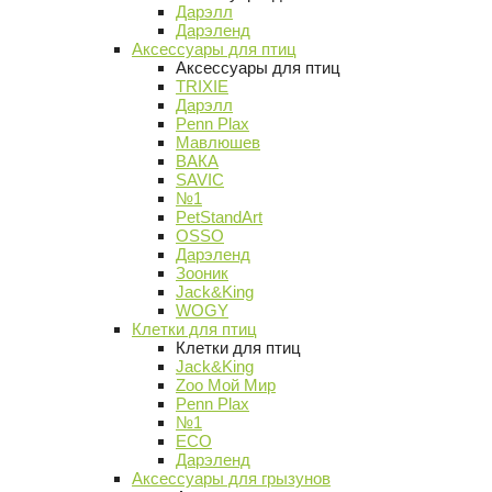
Дарэлл
Дарэленд
Аксессуары для птиц
Аксессуары для птиц
TRIXIE
Дарэлл
Penn Plax
Мавлюшев
ВАКА
SAVIC
№1
PetStandArt
OSSO
Дарэленд
Зооник
Jack&King
WOGY
Клетки для птиц
Клетки для птиц
Jack&King
Zoo Мой Мир
Penn Plax
№1
ECO
Дарэленд
Аксессуары для грызунов