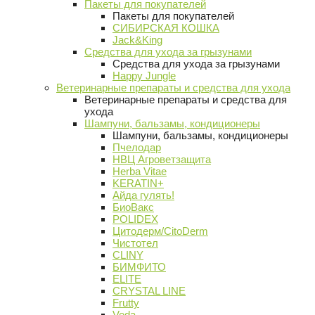
Пакеты для покупателей
Пакеты для покупателей
СИБИРСКАЯ КОШКА
Jack&King
Средства для ухода за грызунами
Средства для ухода за грызунами
Happy Jungle
Ветеринарные препараты и средства для ухода
Ветеринарные препараты и средства для
ухода
Шампуни, бальзамы, кондиционеры
Шампуни, бальзамы, кондиционеры
Пчелодар
НВЦ Агроветзащита
Herba Vitae
KERATIN+
Айда гулять!
БиоВакс
POLIDEX
Цитодерм/CitoDerm
Чистотел
CLINY
БИМФИТО
ELITE
CRYSTAL LINE
Frutty
Veda