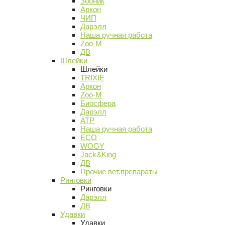
Зооник
Аркон
ЧИП
Дарэлл
Наша ручная работа
Zoo-M
ДВ
Шлейки
Шлейки
TRIXIE
Аркон
Zoo-M
Биосфера
Дарэлл
АТР
Наша ручная работа
ECO
WOGY
Jack&King
ДВ
Прочие вет.препараты
Ринговки
Ринговки
Дарэлл
ДВ
Удавки
Удавки