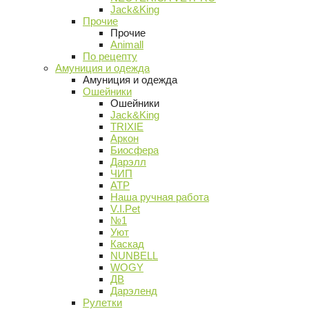
Jack&King
Прочие
Прочие
Animall
По рецепту
Амуниция и одежда
Амуниция и одежда
Ошейники
Ошейники
Jack&King
TRIXIE
Аркон
Биосфера
Дарэлл
ЧИП
АТР
Наша ручная работа
V.I.Pet
№1
Уют
Каскад
NUNBELL
WOGY
ДВ
Дарэленд
Рулетки