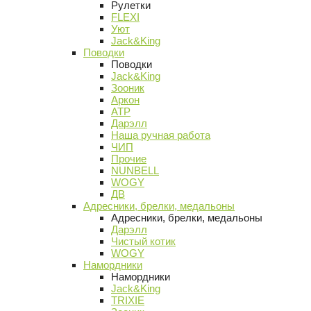
Рулетки
FLEXI
Уют
Jack&King
Поводки
Поводки
Jack&King
Зооник
Аркон
АТР
Дарэлл
Наша ручная работа
ЧИП
Прочие
NUNBELL
WOGY
ДВ
Адресники, брелки, медальоны
Адресники, брелки, медальоны
Дарэлл
Чистый котик
WOGY
Намордники
Намордники
Jack&King
TRIXIE