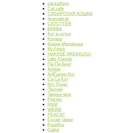
Jack&King
Cat safe
СИБИРСКАЯ КОШКА
Aromaticat
CATLITTER
БРАВА
Кот в лотке
Котяра
Кошки Матрёшки
Mr.Fresh
HAKASE AREKKUSU
Little Friends
Пи-Пи-Бент
Ambar
АлЁшкин Кот
Си Си Кэт
Кот Лукас
Прочие
Зверье мое
Petclay
PANI
WEWE
PEACAT
Сухие тапки
PureMur
Cattoi