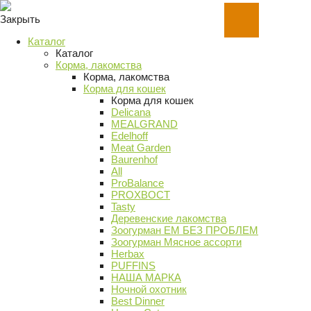
Закрыть
Каталог
Каталог
Корма, лакомства
Корма, лакомства
Корма для кошек
Корма для кошек
Delicana
MEALGRAND
Edelhoff
Meat Garden
Baurenhof
All
ProBalance
PROХВОСТ
Tasty
Деревенские лакомства
Зоогурман ЕМ БЕЗ ПРОБЛЕМ
Зоогурман Мясное ассорти
Herbax
PUFFINS
НАША МАРКА
Ночной охотник
Best Dinner