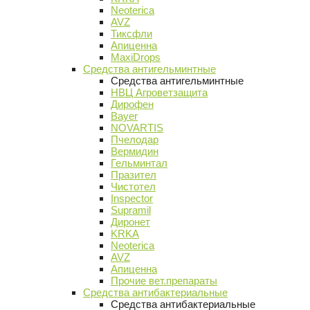
Neoterica
AVZ
Тиксфли
Апиценна
MaxiDrops
Средства антигельминтные
Средства антигельминтные
НВЦ Агроветзащита
Дирофен
Bayer
NOVARTIS
Пчелодар
Вермидин
Гельминтал
Празител
Чистотел
Inspector
Supramil
Диронет
KRKA
Neoterica
AVZ
Апиценна
Прочие вет.препараты
Средства антибактериальные
Средства антибактериальные