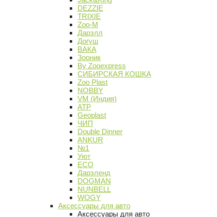
DEZZIE
TRIXIE
Zoo-M
Дарэлл
Догуш
ВАКА
Зооник
By Zooexpress
СИБИРСКАЯ КОШКА
Zoo Plast
NOBBY
VM (Индия)
АТР
Geoplast
ЧИП
Double Dinner
ANKUR
№1
Уют
ECO
Дарэленд
DOGMAN
NUNBELL
WOGY
Аксессуары для авто
Аксессуары для авто