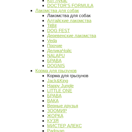
Кот Лукас
DOCTOR'S FORMULA
Лакомства для собак
Лакомства для собак
Алтайские лакомства
TitBit
DOG FEST
Деревенские лакомства
Veda
Прочие
ДеликаЧойс
NALAPU
БРАВА
DOGNIS
Корма для грызунов
Корма для грызунов
Jack&King
Happy Jungle
LITTLE ONE
БРАВА
ВАКА
Верные друзья
ЗООМИР
ЖОРКА
КУЗЯ
МИСТЕР АЛЕКС
Padovan