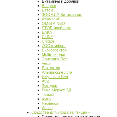
Витамины и добавки
Beaphar
Ветом
ЗООМИР Витаминчик
Фармавит
ОМЕГА NEO
STOP-проблема
ВАКА
CLINY
Unitabs
ZOOкомфорт
Биокорректор
MultiЛакомки
Эвиталия-Вет
Veda
Вит-Актив
Альпийские луга
Имунозал Neo
AVZ
Фитодок
Гама-Маркет ТД
Tamachi
Фито
Neoterica
Welco
Средства для ухода за птицами
Средства для ухода за птицами