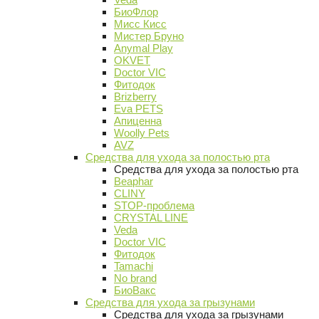
БиоФлор
Мисс Кисс
Мистер Бруно
Anymal Play
OKVET
Doctor VIC
Фитодок
Brizberry
Eva PETS
Апиценна
Woolly Pets
AVZ
Средства для ухода за полостью рта
Средства для ухода за полостью рта
Beaphar
CLINY
STOP-проблема
CRYSTAL LINE
Veda
Doctor VIC
Фитодок
Tamachi
No brand
БиоВакс
Средства для ухода за грызунами
Средства для ухода за грызунами