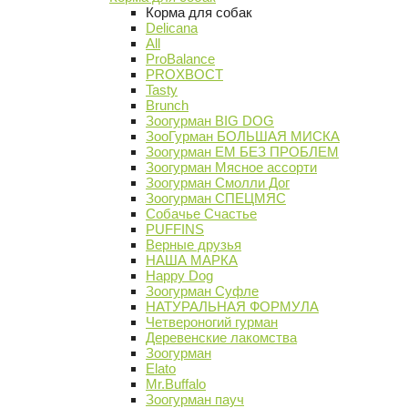
Корма для собак
Delicana
All
ProBalance
PROХВОСТ
Tasty
Brunch
Зоогурман BIG DOG
ЗооГурман БОЛЬШАЯ МИСКА
Зоогурман ЕМ БЕЗ ПРОБЛЕМ
Зоогурман Мясное ассорти
Зоогурман Смолли Дог
Зоогурман СПЕЦМЯС
Собачье Счастье
PUFFINS
Верные друзья
НАША МАРКА
Happy Dog
Зоогурман Суфле
НАТУРАЛЬНАЯ ФОРМУЛА
Четвероногий гурман
Деревенские лакомства
Зоогурман
Elato
Mr.Buffalo
Зоогурман пауч