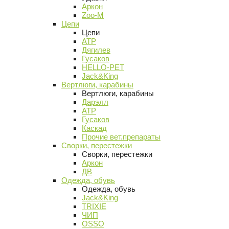
Аркон
Zoo-M
Цепи
Цепи
АТР
Дягилев
Гусаков
HELLO-PET
Jack&King
Вертлюги, карабины
Вертлюги, карабины
Дарэлл
АТР
Гусаков
Каскад
Прочие вет.препараты
Сворки, перестежки
Сворки, перестежки
Аркон
ДВ
Одежда, обувь
Одежда, обувь
Jack&King
TRIXIE
ЧИП
OSSO