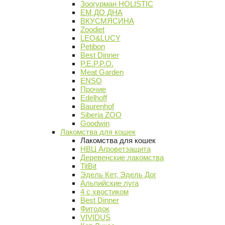
Зоогурман HOLISTIC
ЕМ ДО ДНА
ВКУСМЯСИНА
Zoodiet
LEO&LUCY
Petibon
Best Dinner
P.E.P.P.O.
Meat Garden
ENSO
Прочие
Edelhoff
Baurenhof
Siberia ZOO
Goodwin
Лакомства для кошек
Лакомства для кошек
НВЦ Агроветзащита
Деревенские лакомства
TitBit
Эдель Кет, Эдель Дог
Альпийские луга
4 с хвостиком
Best Dinner
Фитодок
VIVIDUS