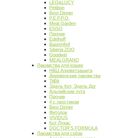
LEO&LUCY
Petibon
Best Dinner
P.E.P.P.O.
Meat Garden
ENSO
Прочие
Edelhoff
Baurenhof
Siberia ZOO
Goodwin
MEALGRAND
Лакомства для кошек
НВЦ Агроветзащита
Деревенские лакомства
TitBit
Эдель Кет, Эдель Дог
Альпийские луга
Прочие
4 с хвостиком
Best Dinner
Фитодок
VIVIDUS
Кот Лукас
DOCTOR'S FORMULA
Лакомства для собак