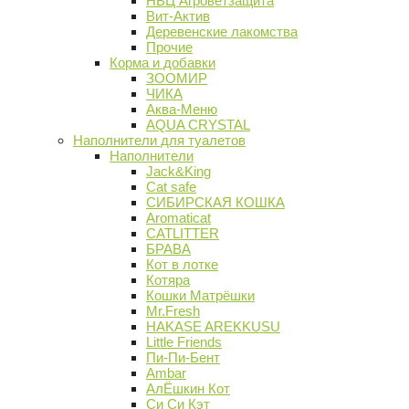
НВЦ Агроветзащита
Вит-Актив
Деревенские лакомства
Прочие
Корма и добавки
ЗООМИР
ЧИКА
Аква-Меню
AQUA CRYSTAL
Наполнители для туалетов
Наполнители
Jack&King
Cat safe
СИБИРСКАЯ КОШКА
Aromaticat
CATLITTER
БРАВА
Кот в лотке
Котяра
Кошки Матрёшки
Mr.Fresh
HAKASE AREKKUSU
Little Friends
Пи-Пи-Бент
Ambar
АлЁшкин Кот
Си Си Кэт