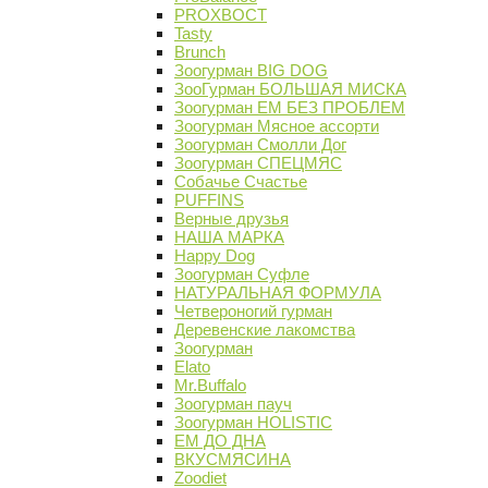
PROХВОСТ
Tasty
Brunch
Зоогурман BIG DOG
ЗооГурман БОЛЬШАЯ МИСКА
Зоогурман ЕМ БЕЗ ПРОБЛЕМ
Зоогурман Мясное ассорти
Зоогурман Смолли Дог
Зоогурман СПЕЦМЯС
Собачье Счастье
PUFFINS
Верные друзья
НАША МАРКА
Happy Dog
Зоогурман Суфле
НАТУРАЛЬНАЯ ФОРМУЛА
Четвероногий гурман
Деревенские лакомства
Зоогурман
Elato
Mr.Buffalo
Зоогурман пауч
Зоогурман HOLISTIC
ЕМ ДО ДНА
ВКУСМЯСИНА
Zoodiet