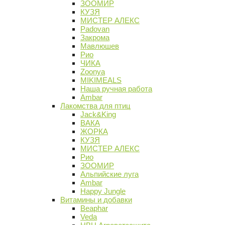
ЗООМИР
КУЗЯ
МИСТЕР АЛЕКС
Padovan
Закрома
Мавлюшев
Рио
ЧИКА
Zoonya
MIKIMEALS
Наша ручная работа
Ambar
Лакомства для птиц
Jack&King
ВАКА
ЖОРКА
КУЗЯ
МИСТЕР АЛЕКС
Рио
ЗООМИР
Альпийские луга
Ambar
Happy Jungle
Витамины и добавки
Beaphar
Veda