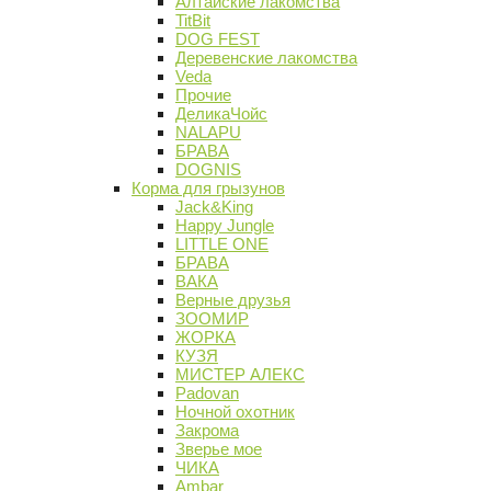
Алтайские лакомства
TitBit
DOG FEST
Деревенские лакомства
Veda
Прочие
ДеликаЧойс
NALAPU
БРАВА
DOGNIS
Корма для грызунов
Jack&King
Happy Jungle
LITTLE ONE
БРАВА
ВАКА
Верные друзья
ЗООМИР
ЖОРКА
КУЗЯ
МИСТЕР АЛЕКС
Padovan
Ночной охотник
Закрома
Зверье мое
ЧИКА
Ambar