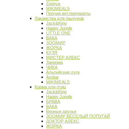
Zoonya
MIKIMEALS
Прочие вет.препараты
Лакомства для грызунов
Jack&King
Happy Jungle
LITTLE ONE
ВАКА
ЗООМИР
ЖОРКА
КУЗЯ
МИСТЕР АЛЕКС
Закрома
ЧИКА
Альпийские луга
Ambar
MIKIMEALS
Корма для птиц
Jack&King
Happy Jungle
БРАВА
ВАКА
Верные друзья
ЗООМИР ВЕСЕЛЫЙ ПОПУГАЙ
ДОКТОР АЛЕКС
ЖОРКА