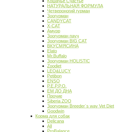
Кошачье Счастье
НАТУРАЛЬНАЯ ФОРМУЛА
Четвероногий гурман
Зоогурман
CANDYCAT
X-CAT
Амурр
Зоогурман пауч
Зоогурман BIG CAT
ВКУСМЯСИНА
Elato
Mr.Buffalo
Зоогурман HOLISTIC
Zoodiet
LEO&LUCY
Petibon
ENSO
P.E.P.P.O.
ЕМ ДО ДНА
Прочие
Siberia ZOO
Зоогурман Breeder`s way Vet Diet
Goodwin
Корма для собак
Delicana
All
ProBalance