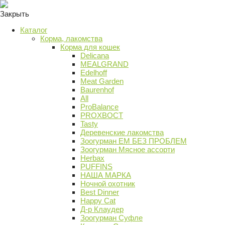
Закрыть
Каталог
Корма, лакомства
Корма для кошек
Delicana
MEALGRAND
Edelhoff
Meat Garden
Baurenhof
All
ProBalance
PROХВОСТ
Tasty
Деревенские лакомства
Зоогурман ЕМ БЕЗ ПРОБЛЕМ
Зоогурман Мясное ассорти
Herbax
PUFFINS
НАША МАРКА
Ночной охотник
Best Dinner
Happy Cat
Д-р Клаудер
Зоогурман Суфле