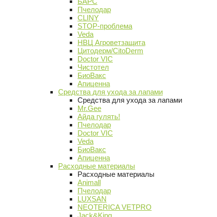
БАРС
Пчелодар
CLINY
STOP-проблема
Veda
НВЦ Агроветзащита
Цитодерм/CitoDerm
Doctor VIC
Чистотел
БиоВакс
Апиценна
Средства для ухода за лапами
Средства для ухода за лапами
Mr.Gee
Айда гулять!
Пчелодар
Doctor VIC
Veda
БиоВакс
Апиценна
Расходные материалы
Расходные материалы
Animall
Пчелодар
LUXSAN
NEOTERICA VETPRO
Jack&King