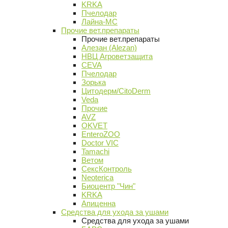
KRKA
Пчелодар
Лайна-МС
Прочие вет.препараты
Прочие вет.препараты
Алезан (Alezan)
НВЦ Агроветзащита
CEVA
Пчелодар
Зорька
Цитодерм/CitoDerm
Veda
Прочие
AVZ
OKVET
EnteroZOO
Doctor VIC
Tamachi
Ветом
СексКонтроль
Neoterica
Биоцентр "Чин"
KRKA
Апиценна
Средства для ухода за ушами
Средства для ухода за ушами