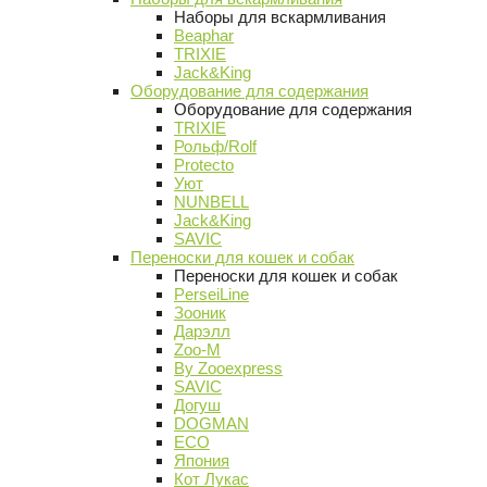
Наборы для вскармливания
Beaphar
TRIXIE
Jack&King
Оборудование для содержания
Оборудование для содержания
TRIXIE
Рольф/Rolf
Protecto
Уют
NUNBELL
Jack&King
SAVIC
Переноски для кошек и собак
Переноски для кошек и собак
PerseiLine
Зооник
Дарэлл
Zoo-M
By Zooexpress
SAVIC
Догуш
DOGMAN
ECO
Япония
Кот Лукас