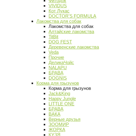
Фитодок
VIVIDUS
Кот Лукас
DOCTOR'S FORMULA
Лакомства для собак
Лакомства для собак
Алтайские лакомства
TitBit
DOG FEST
Деревенские лакомства
Veda
Прочие
ДеликаЧойс
NALAPU
БРАВА
DOGNIS
Корма для грызунов
Корма для грызунов
Jack&King
Happy Jungle
LITTLE ONE
БРАВА
ВАКА
Верные друзья
ЗООМИР
ЖОРКА
КУЗЯ