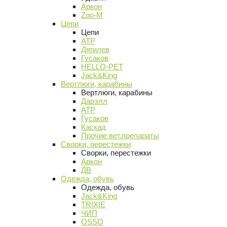
Аркон
Zoo-M
Цепи
Цепи
АТР
Дягилев
Гусаков
HELLO-PET
Jack&King
Вертлюги, карабины
Вертлюги, карабины
Дарэлл
АТР
Гусаков
Каскад
Прочие вет.препараты
Сворки, перестежки
Сворки, перестежки
Аркон
ДВ
Одежда, обувь
Одежда, обувь
Jack&King
TRIXIE
ЧИП
OSSO