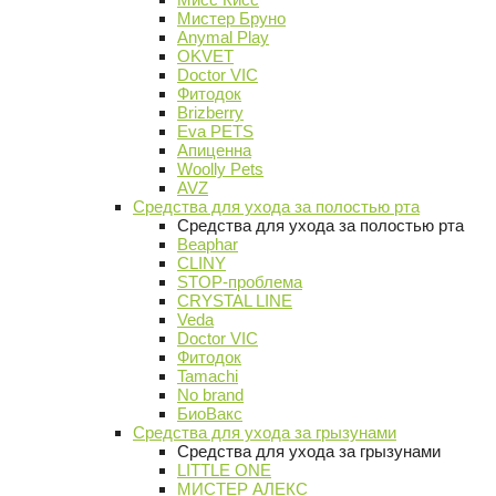
Мистер Бруно
Anymal Play
OKVET
Doctor VIC
Фитодок
Brizberry
Eva PETS
Апиценна
Woolly Pets
AVZ
Средства для ухода за полостью рта
Средства для ухода за полостью рта
Beaphar
CLINY
STOP-проблема
CRYSTAL LINE
Veda
Doctor VIC
Фитодок
Tamachi
No brand
БиоВакс
Средства для ухода за грызунами
Средства для ухода за грызунами
LITTLE ONE
МИСТЕР АЛЕКС