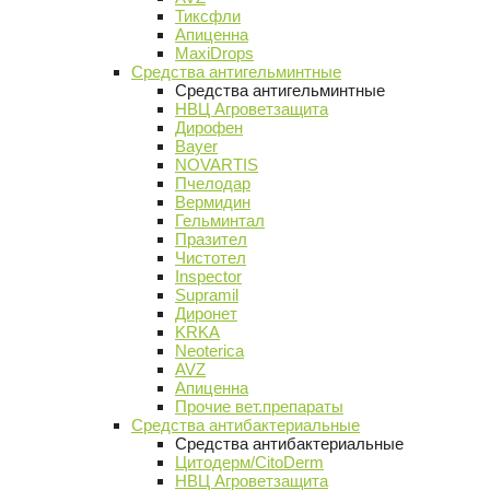
Тиксфли
Апиценна
MaxiDrops
Средства антигельминтные
Средства антигельминтные
НВЦ Агроветзащита
Дирофен
Bayer
NOVARTIS
Пчелодар
Вермидин
Гельминтал
Празител
Чистотел
Inspector
Supramil
Диронет
KRKA
Neoterica
AVZ
Апиценна
Прочие вет.препараты
Средства антибактериальные
Средства антибактериальные
Цитодерм/CitoDerm
НВЦ Агроветзащита