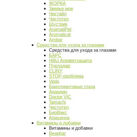
ЖОРКА
Зверье мое
Чистайл
Чистотел
Шустрик
AromatiPet
Aromaticat
Ambar
Средства для ухода за глазами
Средства для ухода за глазами
БАРС
НВЦ Агроветзащита
Пчелодар
CLINY
STOP-проблема
Veda
Бриллиантовые глаза
Анандин
Doctor VIC
Tamachi
Чистотел
БиоВакс
Апиценна
Витамины и добавки
Витамины и добавки
Beaphar