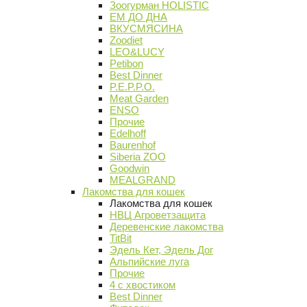
Зоогурман HOLISTIC
ЕМ ДО ДНА
ВКУСМЯСИНА
Zoodiet
LEO&LUCY
Petibon
Best Dinner
P.E.P.P.O.
Meat Garden
ENSO
Прочие
Edelhoff
Baurenhof
Siberia ZOO
Goodwin
MEALGRAND
Лакомства для кошек
Лакомства для кошек
НВЦ Агроветзащита
Деревенские лакомства
TitBit
Эдель Кет, Эдель Дог
Альпийские луга
Прочие
4 с хвостиком
Best Dinner