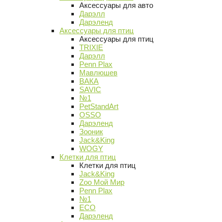
Аксессуары для авто
Дарэлл
Дарэленд
Аксессуары для птиц
Аксессуары для птиц
TRIXIE
Дарэлл
Penn Plax
Мавлюшев
ВАКА
SAVIC
№1
PetStandArt
OSSO
Дарэленд
Зооник
Jack&King
WOGY
Клетки для птиц
Клетки для птиц
Jack&King
Zoo Мой Мир
Penn Plax
№1
ECO
Дарэленд