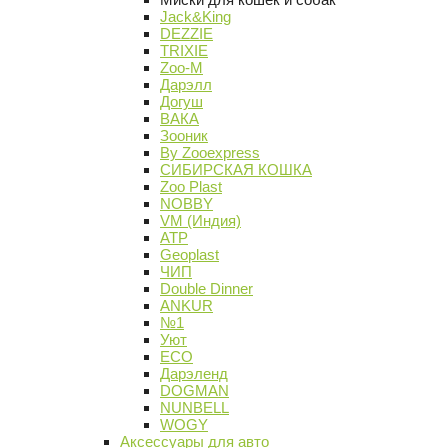
Jack&King
DEZZIE
TRIXIE
Zoo-M
Дарэлл
Догуш
ВАКА
Зооник
By Zooexpress
СИБИРСКАЯ КОШКА
Zoo Plast
NOBBY
VM (Индия)
АТР
Geoplast
ЧИП
Double Dinner
ANKUR
№1
Уют
ECO
Дарэленд
DOGMAN
NUNBELL
WOGY
Аксессуары для авто