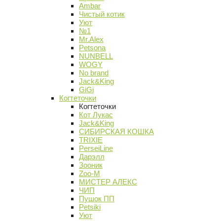
Ambar
Чистый котик
Уют
№1
Mr.Alex
Petsona
NUNBELL
WOGY
No brand
Jack&King
GiGi
Когтеточки
Когтеточки
Кот Лукас
Jack&King
СИБИРСКАЯ КОШКА
TRIXIE
PerseiLine
Дарэлл
Зооник
Zoo-M
МИСТЕР АЛЕКС
ЧИП
Пушок ПП
Petsiki
Уют