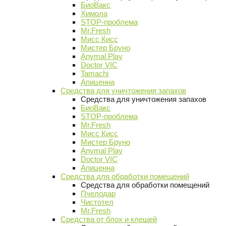
БиоВакс
Химола
STOP-проблема
Mr.Fresh
Мисс Кисс
Мистер Бруно
Anymal Play
Doctor VIC
Tamachi
Апиценна
Средства для уничтожения запахов
Средства для уничтожения запахов
БиоВакс
STOP-проблема
Mr.Fresh
Мисс Кисс
Мистер Бруно
Anymal Play
Doctor VIC
Апиценна
Средства для обработки помещений
Средства для обработки помещений
Пчелодар
Чистотел
Mr.Fresh
Средства от блох и клещей