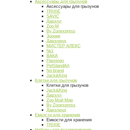
Аксессуары для грызунов
Аксессуары для грызунов
TRIXIE
SAVIC
Дарэлл
Zoo-M
By Zooexpress
Зооник
Дарэленд
МИСТЕР АЛЕКС
№1
ВАКА
Flamingo
PetStandArt
No brand
Jack&King
Клетки для грызунов
Клетки для грызунов
Jack&King
Дарэлл
Zoo Мой Мир
By Zooexpress
Дарэленд
Емкости для хранения
Емкости для хранения
TRIXIE
Наборы для вскармливания