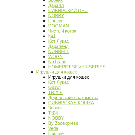
Зооник
Дарэлл
СИБИРСКИЙ ПЕС
NOBBY
Прочие
DOGMAN
Чистый котик
№1
Кот Лукас
Дарэленд
NUNBELL
WOGY
No brand
HOMEPET SILVER SERIES
Игрушки для кошек
Игрушки для кошек
Кот Лукас
GiGwi
TRIXIE
Деревенские лакомства
СИБИРСКАЯ КОШКА
Зооник
TitBit
NOBBY
By Zooexpress
Veda
Прочие