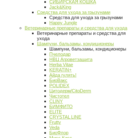
СИБИРСКАЯ КОШКА
Jack&King
Средства для ухода за грызунами
Средства для ухода за грызунами
Happy Jungle
Ветеринарные препараты и средства для ухода
Ветеринарные препараты и средства для
ухода
Шампуни, бальзамы, кондиционеры
Шампуни, бальзамы, кондиционеры
Пчелодар
НВЦ Агроветзащита
Herba Vitae
KERATIN+
Айда гулять!
БиоВакс
POLIDEX
Цитодерм/CitoDerm
Чистотел
CLINY
БИМФИТО
ELITE
CRYSTAL LINE
Frutty
Veda
БиоФлор
Мисс Кисс