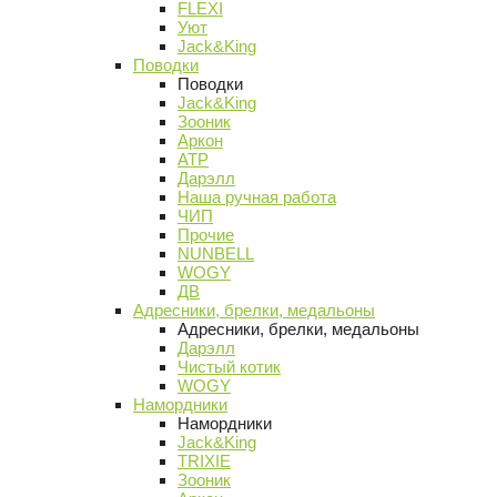
FLEXI
Уют
Jack&King
Поводки
Поводки
Jack&King
Зооник
Аркон
АТР
Дарэлл
Наша ручная работа
ЧИП
Прочие
NUNBELL
WOGY
ДВ
Адресники, брелки, медальоны
Адресники, брелки, медальоны
Дарэлл
Чистый котик
WOGY
Намордники
Намордники
Jack&King
TRIXIE
Зооник