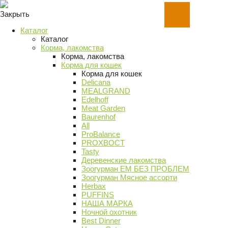
Закрыть
Каталог
Каталог
Корма, лакомства
Корма, лакомства
Корма для кошек
Корма для кошек
Delicana
MEALGRAND
Edelhoff
Meat Garden
Baurenhof
All
ProBalance
PROХВОСТ
Tasty
Деревенские лакомства
Зоогурман ЕМ БЕЗ ПРОБЛЕМ
Зоогурман Мясное ассорти
Herbax
PUFFINS
НАША МАРКА
Ночной охотник
Best Dinner