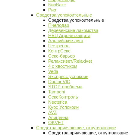
БиоВакс
Рио
Средства успокоительные
Средства успокоительные
Пчелодар
Деревенские лакомства
НВЦ Агроветзащита
Альпийские луга
Гестренол
КонтрСекс
Секс-барьер
Релаксивет/Relaxivet
4 с хвостиком
Veda
Экспресс успокоин
Doctor VIC
STOP-проблема
Tamachi
СексКонтроль
Neoterica
Курс Успокоин
AVZ
Апиценна
OKVET
Средства приучающие, отпугивающие
Средства приучающие, отпугивающие