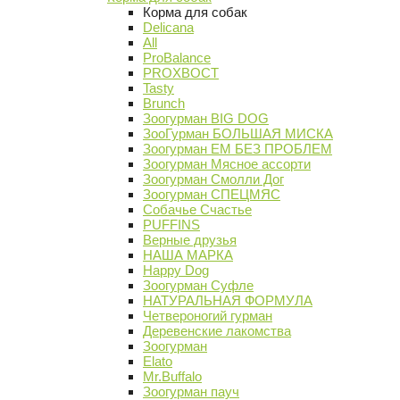
Корма для собак
Delicana
All
ProBalance
PROХВОСТ
Tasty
Brunch
Зоогурман BIG DOG
ЗооГурман БОЛЬШАЯ МИСКА
Зоогурман ЕМ БЕЗ ПРОБЛЕМ
Зоогурман Мясное ассорти
Зоогурман Смолли Дог
Зоогурман СПЕЦМЯС
Собачье Счастье
PUFFINS
Верные друзья
НАША МАРКА
Happy Dog
Зоогурман Суфле
НАТУРАЛЬНАЯ ФОРМУЛА
Четвероногий гурман
Деревенские лакомства
Зоогурман
Elato
Mr.Buffalo
Зоогурман пауч