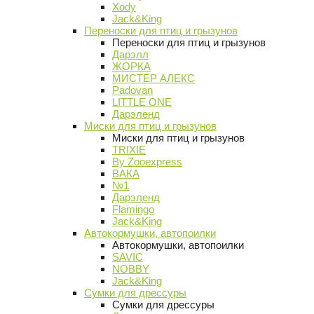
Xody
Jack&King
Переноски для птиц и грызунов
Переноски для птиц и грызунов
Дарэлл
ЖОРКА
МИСТЕР АЛЕКС
Padovan
LITTLE ONE
Дарэленд
Миски для птиц и грызунов
Миски для птиц и грызунов
TRIXIE
By Zooexpress
ВАКА
№1
Дарэленд
Flamingo
Jack&King
Автокормушки, автопоилки
Автокормушки, автопоилки
SAVIC
NOBBY
Jack&King
Сумки для дрессуры
Сумки для дрессуры