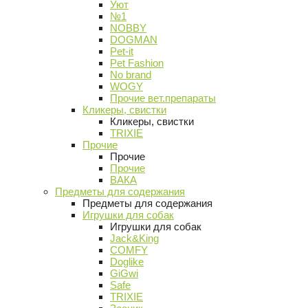
Уют
№1
NOBBY
DOGMAN
Pet-it
Pet Fashion
No brand
WOGY
Прочие вет.препараты
Кликеры, свистки
Кликеры, свистки
TRIXIE
Прочие
Прочие
Прочие
ВАКА
Предметы для содержания
Предметы для содержания
Игрушки для собак
Игрушки для собак
Jack&King
COMFY
Doglike
GiGwi
Safe
TRIXIE