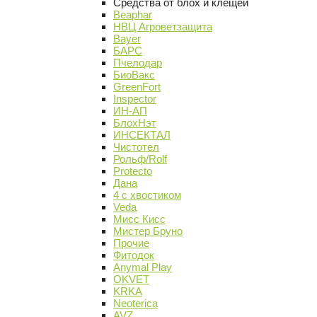
Средства от блох и клещей
Beaphar
НВЦ Агроветзащита
Bayer
БАРС
Пчелодар
БиоВакс
GreenFort
Inspector
ИН-АП
БлохНэт
ИНСЕКТАЛ
Чистотел
Рольф/Rolf
Protecto
Дана
4 с хвостиком
Veda
Мисс Кисс
Мистер Бруно
Прочие
Фитодок
Anymal Play
OKVET
KRKA
Neoterica
AVZ