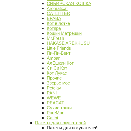
СИБИРСКАЯ КОШКА
Aromaticat
CATLITTER
БРАВА
Кот в лотке
Котяра
Кошки Матрёшки
Mr.Fresh
HAKASE AREKKUSU
Little Friends
Пи-Пи-Бент
Ambar
АлЁшкин Кот
Си Си Кэт
Кот Лукас
Прочие
Зверье мое
Petclay
PANI
WEWE
PEACAT
Сухие тапки
PureMur
Cattoi
Пакеты для покупателей
Пакеты для покупателей