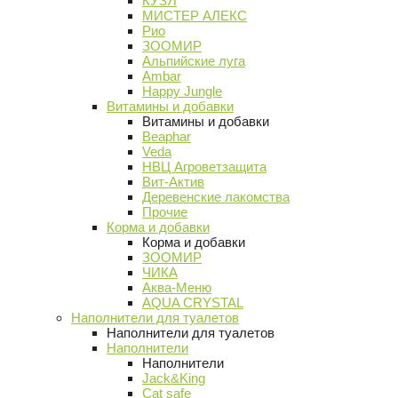
КУЗЯ
МИСТЕР АЛЕКС
Рио
ЗООМИР
Альпийские луга
Ambar
Happy Jungle
Витамины и добавки
Витамины и добавки
Beaphar
Veda
НВЦ Агроветзащита
Вит-Актив
Деревенские лакомства
Прочие
Корма и добавки
Корма и добавки
ЗООМИР
ЧИКА
Аква-Меню
AQUA CRYSTAL
Наполнители для туалетов
Наполнители для туалетов
Наполнители
Наполнители
Jack&King
Cat safe