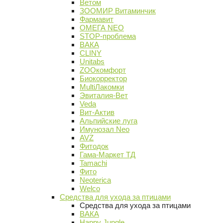
Ветом
ЗООМИР Витаминчик
Фармавит
ОМЕГА NEO
STOP-проблема
ВАКА
CLINY
Unitabs
ZOOкомфорт
Биокорректор
MultiЛакомки
Эвиталия-Вет
Veda
Вит-Актив
Альпийские луга
Имунозал Neo
AVZ
Фитодок
Гама-Маркет ТД
Tamachi
Фито
Neoterica
Welco
Средства для ухода за птицами
Средства для ухода за птицами
ВАКА
Happy Jungle