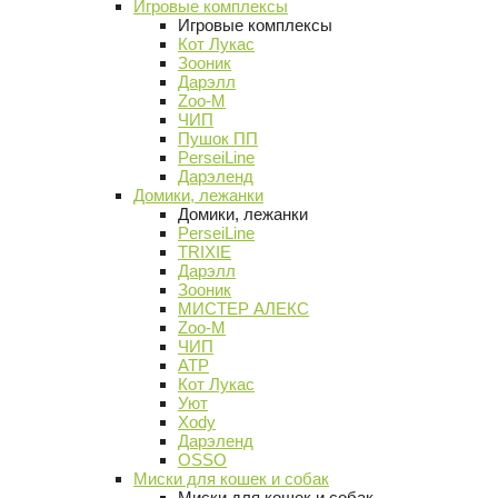
Игровые комплексы
Игровые комплексы
Кот Лукас
Зооник
Дарэлл
Zoo-M
ЧИП
Пушок ПП
PerseiLine
Дарэленд
Домики, лежанки
Домики, лежанки
PerseiLine
TRIXIE
Дарэлл
Зооник
МИСТЕР АЛЕКС
Zoo-M
ЧИП
АТР
Кот Лукас
Уют
Xody
Дарэленд
OSSO
Миски для кошек и собак
Миски для кошек и собак