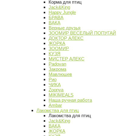
Корма для птиц
Jack&King
Happy Jungle
БРАВА
ВАКА
Верные друзья
ЗООМИР ВЕСЕЛЫЙ ПОПУГАЙ
ДОКТОР АЛЕКС
ЖОРКА
ЗООМИР
КУЗЯ
МИСТЕР АЛЕКС
Padovan
Закрома
Мавлюшев
Рио
ЧИКА
Zoonya
MIKIMEALS
Наша ручная работа
Ambar
Лакомства для птиц
Лакомства для птиц
Jack&King
ВАКА
ЖОРКА