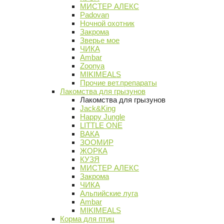
МИСТЕР АЛЕКС
Padovan
Ночной охотник
Закрома
Зверье мое
ЧИКА
Ambar
Zoonya
MIKIMEALS
Прочие вет.препараты
Лакомства для грызунов
Лакомства для грызунов
Jack&King
Happy Jungle
LITTLE ONE
ВАКА
ЗООМИР
ЖОРКА
КУЗЯ
МИСТЕР АЛЕКС
Закрома
ЧИКА
Альпийские луга
Ambar
MIKIMEALS
Корма для птиц