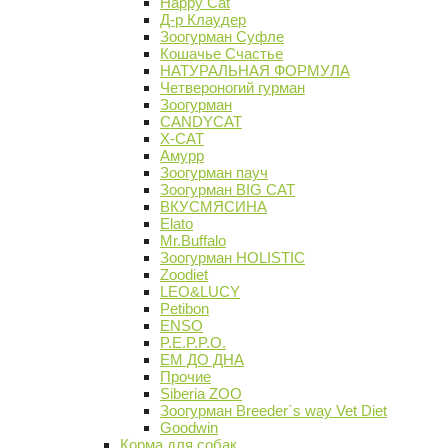
Happy Cat
Д-р Клаудер
Зоогурман Суфле
Кошачье Счастье
НАТУРАЛЬНАЯ ФОРМУЛА
Четвероногий гурман
Зоогурман
CANDYCAT
X-CAT
Амурр
Зоогурман пауч
Зоогурман BIG CAT
ВКУСМЯСИНА
Elato
Mr.Buffalo
Зоогурман HOLISTIC
Zoodiet
LEO&LUCY
Petibon
ENSO
P.E.P.P.O.
ЕМ ДО ДНА
Прочие
Siberia ZOO
Зоогурман Breeder`s way Vet Diet
Goodwin
Корма для собак