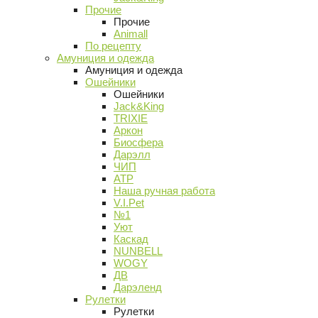
Прочие
Прочие
Animall
По рецепту
Амуниция и одежда
Амуниция и одежда
Ошейники
Ошейники
Jack&King
TRIXIE
Аркон
Биосфера
Дарэлл
ЧИП
АТР
Наша ручная работа
V.I.Pet
№1
Уют
Каскад
NUNBELL
WOGY
ДВ
Дарэленд
Рулетки
Рулетки