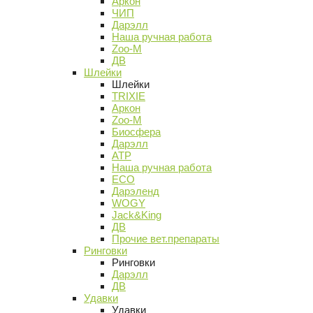
Аркон
ЧИП
Дарэлл
Наша ручная работа
Zoo-M
ДВ
Шлейки
Шлейки
TRIXIE
Аркон
Zoo-M
Биосфера
Дарэлл
АТР
Наша ручная работа
ECO
Дарэленд
WOGY
Jack&King
ДВ
Прочие вет.препараты
Ринговки
Ринговки
Дарэлл
ДВ
Удавки
Удавки