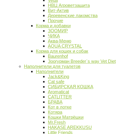
Veda
НВЦ Агроветзащита
Вит-Актив
Деревенские лакомства
Прочие
Корма и добавки
ЗООМИР
ЧИКА
Аква-Меню
AQUA CRYSTAL
Корма для кошек и собак
Baurenhof
Зоогурман Breeder`s way Vet Diet
Наполнители для туалетов
Наполнители
Jack&King
Cat safe
СИБИРСКАЯ КОШКА
Aromaticat
CATLITTER
БРАВА
Кот в лотке
Котяра
Кошки Матрёшки
Mr.Fresh
HAKASE AREKKUSU
Little Friends