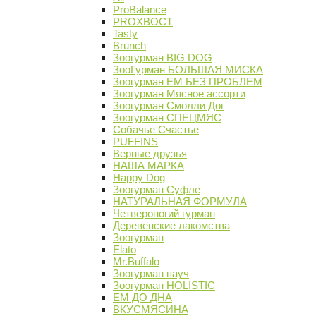
ProBalance
PROХВОСТ
Tasty
Brunch
Зоогурман BIG DOG
ЗооГурман БОЛЬШАЯ МИСКА
Зоогурман ЕМ БЕЗ ПРОБЛЕМ
Зоогурман Мясное ассорти
Зоогурман Смолли Дог
Зоогурман СПЕЦМЯС
Собачье Счастье
PUFFINS
Верные друзья
НАША МАРКА
Happy Dog
Зоогурман Суфле
НАТУРАЛЬНАЯ ФОРМУЛА
Четвероногий гурман
Деревенские лакомства
Зоогурман
Elato
Mr.Buffalo
Зоогурман пауч
Зоогурман HOLISTIC
ЕМ ДО ДНА
ВКУСМЯСИНА