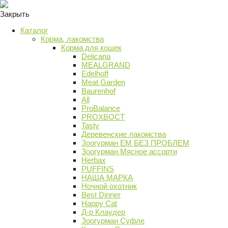
Закрыть
Каталог
Корма, лакомства
Корма для кошек
Delicana
MEALGRAND
Edelhoff
Meat Garden
Baurenhof
All
ProBalance
PROХВОСТ
Tasty
Деревенские лакомства
Зоогурман ЕМ БЕЗ ПРОБЛЕМ
Зоогурман Мясное ассорти
Herbax
PUFFINS
НАША МАРКА
Ночной охотник
Best Dinner
Happy Cat
Д-р Клаудер
Зоогурман Суфле