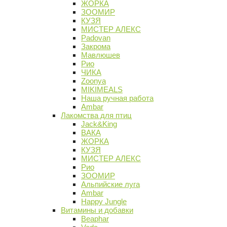
ЖОРКА
ЗООМИР
КУЗЯ
МИСТЕР АЛЕКС
Padovan
Закрома
Мавлюшев
Рио
ЧИКА
Zoonya
MIKIMEALS
Наша ручная работа
Ambar
Лакомства для птиц
Jack&King
ВАКА
ЖОРКА
КУЗЯ
МИСТЕР АЛЕКС
Рио
ЗООМИР
Альпийские луга
Ambar
Happy Jungle
Витамины и добавки
Beaphar