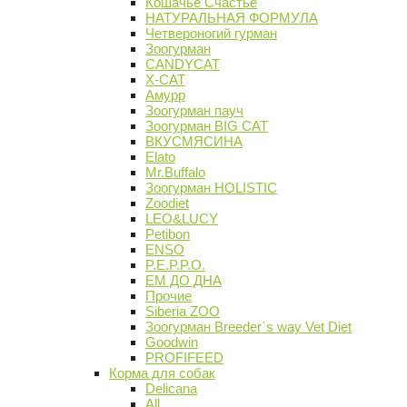
Кошачье Счастье
НАТУРАЛЬНАЯ ФОРМУЛА
Четвероногий гурман
Зоогурман
CANDYCAT
X-CAT
Амурр
Зоогурман пауч
Зоогурман BIG CAT
ВКУСМЯСИНА
Elato
Mr.Buffalo
Зоогурман HOLISTIC
Zoodiet
LEO&LUCY
Petibon
ENSO
P.E.P.P.O.
ЕМ ДО ДНА
Прочие
Siberia ZOO
Зоогурман Breeder`s way Vet Diet
Goodwin
PROFIFEED
Корма для собак
Delicana
All