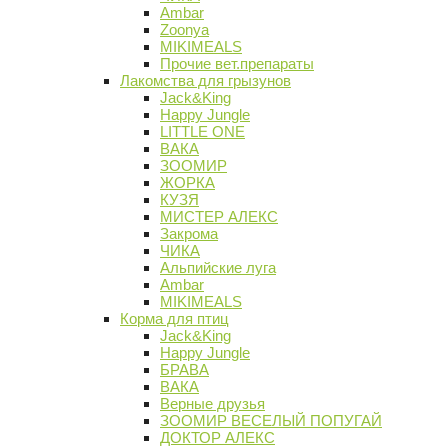
Ambar
Zoonya
MIKIMEALS
Прочие вет.препараты
Лакомства для грызунов
Jack&King
Happy Jungle
LITTLE ONE
ВАКА
ЗООМИР
ЖОРКА
КУЗЯ
МИСТЕР АЛЕКС
Закрома
ЧИКА
Альпийские луга
Ambar
MIKIMEALS
Корма для птиц
Jack&King
Happy Jungle
БРАВА
ВАКА
Верные друзья
ЗООМИР ВЕСЕЛЫЙ ПОПУГАЙ
ДОКТОР АЛЕКС