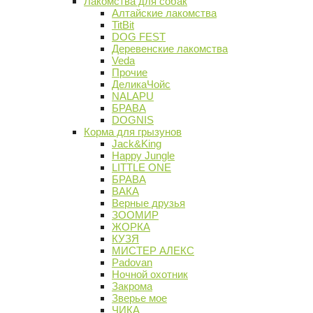
Лакомства для собак
Алтайские лакомства
TitBit
DOG FEST
Деревенские лакомства
Veda
Прочие
ДеликаЧойс
NALAPU
БРАВА
DOGNIS
Корма для грызунов
Jack&King
Happy Jungle
LITTLE ONE
БРАВА
ВАКА
Верные друзья
ЗООМИР
ЖОРКА
КУЗЯ
МИСТЕР АЛЕКС
Padovan
Ночной охотник
Закрома
Зверье мое
ЧИКА