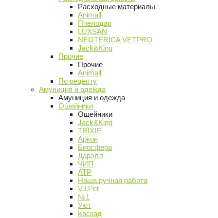
Расходные материалы
Animall
Пчелодар
LUXSAN
NEOTERICA VETPRO
Jack&King
Прочие
Прочие
Animall
По рецепту
Амуниция и одежда
Амуниция и одежда
Ошейники
Ошейники
Jack&King
TRIXIE
Аркон
Биосфера
Дарэлл
ЧИП
АТР
Наша ручная работа
V.I.Pet
№1
Уют
Каскад