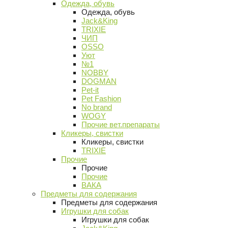
Одежда, обувь
Одежда, обувь
Jack&King
TRIXIE
ЧИП
OSSO
Уют
№1
NOBBY
DOGMAN
Pet-it
Pet Fashion
No brand
WOGY
Прочие вет.препараты
Кликеры, свистки
Кликеры, свистки
TRIXIE
Прочие
Прочие
Прочие
ВАКА
Предметы для содержания
Предметы для содержания
Игрушки для собак
Игрушки для собак