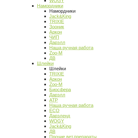
WOGY
Намордники
Намордники
Jack&King
TRIXIE
Зооник
Аркон
ЧИП
Дарэлл
Наша ручная работа
Zoo-M
ДВ
Шлейки
Шлейки
TRIXIE
Аркон
Zoo-M
Биосфера
Дарэлл
АТР
Наша ручная работа
ECO
Дарэленд
WOGY
Jack&King
ДВ
Прочие вет.препараты