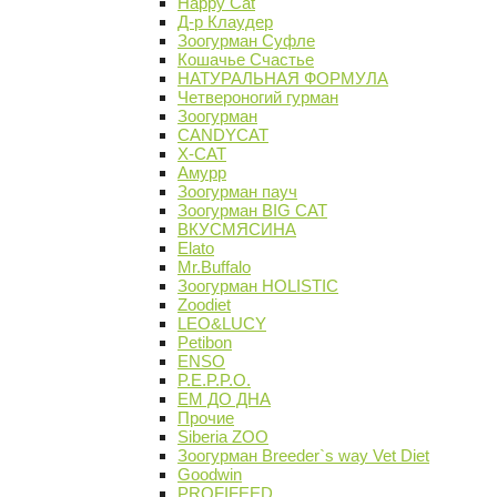
Happy Cat
Д-р Клаудер
Зоогурман Суфле
Кошачье Счастье
НАТУРАЛЬНАЯ ФОРМУЛА
Четвероногий гурман
Зоогурман
CANDYCAT
X-CAT
Амурр
Зоогурман пауч
Зоогурман BIG CAT
ВКУСМЯСИНА
Elato
Mr.Buffalo
Зоогурман HOLISTIC
Zoodiet
LEO&LUCY
Petibon
ENSO
P.E.P.P.O.
ЕМ ДО ДНА
Прочие
Siberia ZOO
Зоогурман Breeder`s way Vet Diet
Goodwin
PROFIFEED