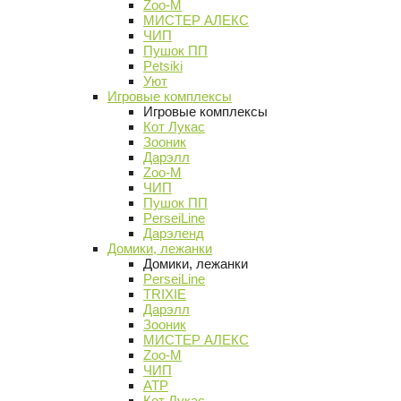
Zoo-M
МИСТЕР АЛЕКС
ЧИП
Пушок ПП
Petsiki
Уют
Игровые комплексы
Игровые комплексы
Кот Лукас
Зооник
Дарэлл
Zoo-M
ЧИП
Пушок ПП
PerseiLine
Дарэленд
Домики, лежанки
Домики, лежанки
PerseiLine
TRIXIE
Дарэлл
Зооник
МИСТЕР АЛЕКС
Zoo-M
ЧИП
АТР
Кот Лукас