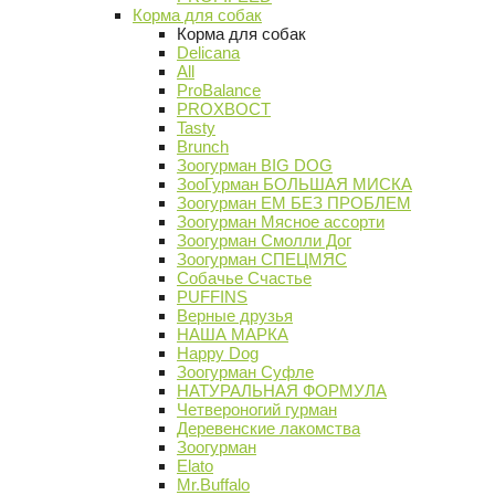
Корма для собак
Корма для собак
Delicana
All
ProBalance
PROХВОСТ
Tasty
Brunch
Зоогурман BIG DOG
ЗооГурман БОЛЬШАЯ МИСКА
Зоогурман ЕМ БЕЗ ПРОБЛЕМ
Зоогурман Мясное ассорти
Зоогурман Смолли Дог
Зоогурман СПЕЦМЯС
Собачье Счастье
PUFFINS
Верные друзья
НАША МАРКА
Happy Dog
Зоогурман Суфле
НАТУРАЛЬНАЯ ФОРМУЛА
Четвероногий гурман
Деревенские лакомства
Зоогурман
Elato
Mr.Buffalo