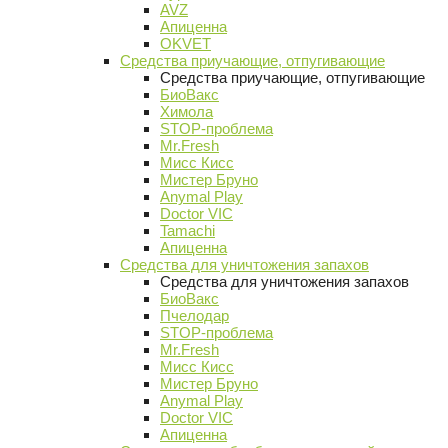
AVZ
Апиценна
OKVET
Средства приучающие, отпугивающие
Средства приучающие, отпугивающие
БиоВакс
Химола
STOP-проблема
Mr.Fresh
Мисс Кисс
Мистер Бруно
Anymal Play
Doctor VIC
Tamachi
Апиценна
Средства для уничтожения запахов
Средства для уничтожения запахов
БиоВакс
Пчелодар
STOP-проблема
Mr.Fresh
Мисс Кисс
Мистер Бруно
Anymal Play
Doctor VIC
Апиценна