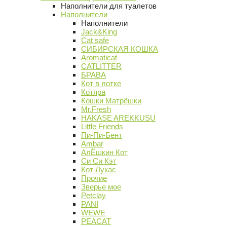
Наполнители для туалетов
Наполнители
Наполнители
Jack&King
Cat safe
СИБИРСКАЯ КОШКА
Aromaticat
CATLITTER
БРАВА
Кот в лотке
Котяра
Кошки Матрёшки
Mr.Fresh
HAKASE AREKKUSU
Little Friends
Пи-Пи-Бент
Ambar
АлЁшкин Кот
Си Си Кэт
Кот Лукас
Прочие
Зверье мое
Petclay
PANI
WEWE
PEACAT