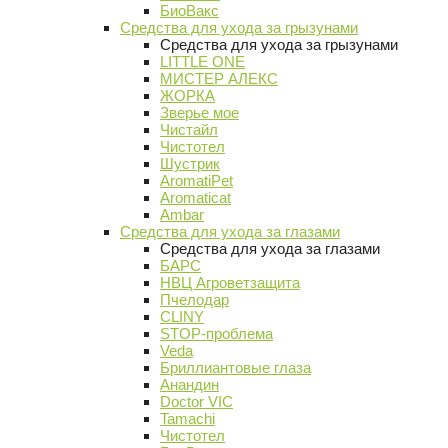
БиоВакс
Средства для ухода за грызунами
Средства для ухода за грызунами
LITTLE ONE
МИСТЕР АЛЕКС
ЖОРКА
Зверье мое
Чистайл
Чистотел
Шустрик
AromatiPet
Aromaticat
Ambar
Средства для ухода за глазами
Средства для ухода за глазами
БАРС
НВЦ Агроветзащита
Пчелодар
CLINY
STOP-проблема
Veda
Бриллиантовые глаза
Анандин
Doctor VIC
Tamachi
Чистотел