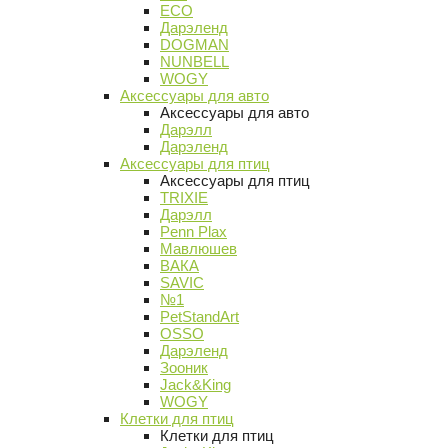
ECO
Дарэленд
DOGMAN
NUNBELL
WOGY
Аксессуары для авто
Аксессуары для авто
Дарэлл
Дарэленд
Аксессуары для птиц
Аксессуары для птиц
TRIXIE
Дарэлл
Penn Plax
Мавлюшев
ВАКА
SAVIC
№1
PetStandArt
OSSO
Дарэленд
Зооник
Jack&King
WOGY
Клетки для птиц
Клетки для птиц