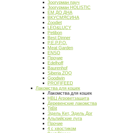
Зоогурман пауч
Зоогурман HOLISTIC
ЕМ ДО ДНА
ВКУСМЯСИНА
Zoodiet
LEO&LUCY
Petibon
Best Dinner
P.E.P.P.O.
Meat Garden
ENSO
Прочие
Edelhoff
Baurenhof
Siberia ZOO
Goodwin
PROFIFEED
Лакомства для кошек
Лакомства для кошек
НВЦ Агроветзащита
Деревенские лакомства
TitBit
Эдель Кет, Эдель Дог
Альпийские луга
Прочие
4 с хвостиком