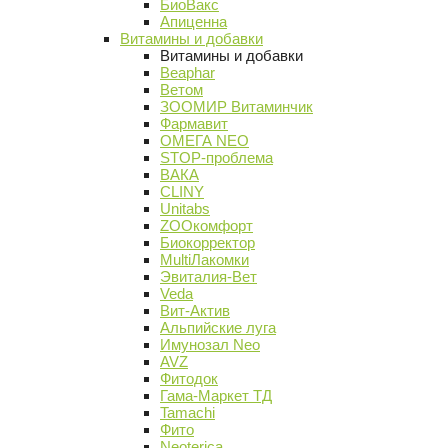
БиоВакс
Апиценна
Витамины и добавки
Витамины и добавки
Beaphar
Ветом
ЗООМИР Витаминчик
Фармавит
ОМЕГА NEO
STOP-проблема
ВАКА
CLINY
Unitabs
ZOOкомфорт
Биокорректор
MultiЛакомки
Эвиталия-Вет
Veda
Вит-Актив
Альпийские луга
Имунозал Neo
AVZ
Фитодок
Гама-Маркет ТД
Tamachi
Фито
Neoterica