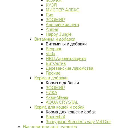
ЖОРКА
КУЗЯ
МИСТЕР АЛЕКС
Рио
ЗООМИР
Альпийские луга
Ambar
Happy Jungle
Витамины и добавки
Витамины и добавки
Beaphar
Veda
НВЦ Агроветзащита
Вит-Актив
Деревенские лакомства
Прочие
Корма и добавки
Корма и добавки
ЗООМИР
ЧИКА
Аква-Меню
AQUA CRYSTAL
Корма для кошек и собак
Корма для кошек и собак
Baurenhof
Зоогурман Breeder`s way Vet Diet
Наполнители для туалетов