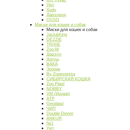
Уют
Xody
Дарэленд
OSSO
Миски для кошек и собак
Миски для кошек и собак
Jack&King
DEZZIE
TRIXIE
Zoo-M
Дарэлл
Догуш
ВАКА
Зооник
By Zooexpress
СИБИРСКАЯ КОШКА
Zoo Plast
NOBBY
VM (Индия)
АТР
Geoplast
ЧИП
Double Dinner
ANKUR
№1
Уют