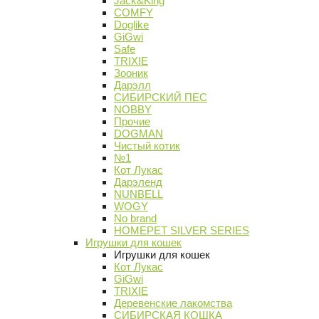
Jack&King
COMFY
Doglike
GiGwi
Safe
TRIXIE
Зооник
Дарэлл
СИБИРСКИЙ ПЕС
NOBBY
Прочие
DOGMAN
Чистый котик
№1
Кот Лукас
Дарэленд
NUNBELL
WOGY
No brand
HOMEPET SILVER SERIES
Игрушки для кошек
Игрушки для кошек
Кот Лукас
GiGwi
TRIXIE
Деревенские лакомства
СИБИРСКАЯ КОШКА