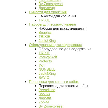
By Zooexpress
Дарэленд
Емкости для хранения
Емкости для хранения
TRIXIE
Наборы для вскармливания
Наборы для вскармливания
Beaphar
TRIXIE
Jack&King
Оборудование для содержания
Оборудование для содержания
TRIXIE
Рольф/Rolf
Protecto
Уют
NUNBELL
Jack&King
SAVIC
Переноски для кошек и собак
Переноски для кошек и собак
PerseiLine
Зооник
Дарэлл
Zoo-M
By Zooexpress