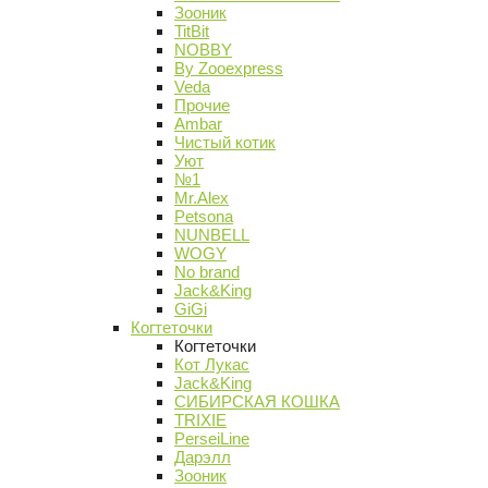
Зооник
TitBit
NOBBY
By Zooexpress
Veda
Прочие
Ambar
Чистый котик
Уют
№1
Mr.Alex
Petsona
NUNBELL
WOGY
No brand
Jack&King
GiGi
Когтеточки
Когтеточки
Кот Лукас
Jack&King
СИБИРСКАЯ КОШКА
TRIXIE
PerseiLine
Дарэлл
Зооник