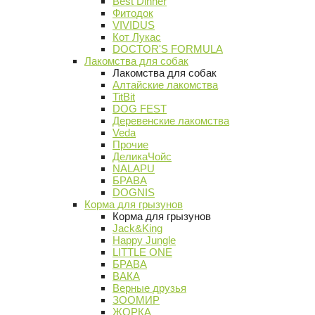
Best Dinner
Фитодок
VIVIDUS
Кот Лукас
DOCTOR'S FORMULA
Лакомства для собак
Лакомства для собак
Алтайские лакомства
TitBit
DOG FEST
Деревенские лакомства
Veda
Прочие
ДеликаЧойс
NALAPU
БРАВА
DOGNIS
Корма для грызунов
Корма для грызунов
Jack&King
Happy Jungle
LITTLE ONE
БРАВА
ВАКА
Верные друзья
ЗООМИР
ЖОРКА