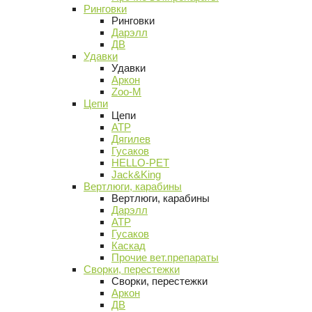
Ринговки
Ринговки
Дарэлл
ДВ
Удавки
Удавки
Аркон
Zoo-M
Цепи
Цепи
АТР
Дягилев
Гусаков
HELLO-PET
Jack&King
Вертлюги, карабины
Вертлюги, карабины
Дарэлл
АТР
Гусаков
Каскад
Прочие вет.препараты
Сворки, перестежки
Сворки, перестежки
Аркон
ДВ