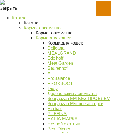
Закрыть
Каталог
Каталог
Корма, лакомства
Корма, лакомства
Корма для кошек
Корма для кошек
Delicana
MEALGRAND
Edelhoff
Meat Garden
Baurenhof
All
ProBalance
PROХВОСТ
Tasty
Деревенские лакомства
Зоогурман ЕМ БЕЗ ПРОБЛЕМ
Зоогурман Мясное ассорти
Herbax
PUFFINS
НАША МАРКА
Ночной охотник
Best Dinner