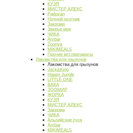
КУЗЯ
МИСТЕР АЛЕКС
Padovan
Ночной охотник
Закрома
Зверье мое
ЧИКА
Ambar
Zoonya
MIKIMEALS
Прочие вет.препараты
Лакомства для грызунов
Лакомства для грызунов
Jack&King
Happy Jungle
LITTLE ONE
ВАКА
ЗООМИР
ЖОРКА
КУЗЯ
МИСТЕР АЛЕКС
Закрома
ЧИКА
Альпийские луга
Ambar
MIKIMEALS