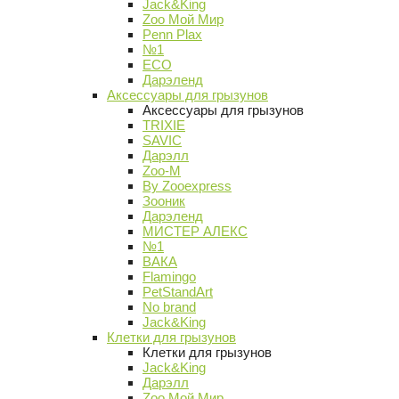
Jack&King
Zoo Мой Мир
Penn Plax
№1
ECO
Дарэленд
Аксессуары для грызунов
Аксессуары для грызунов
TRIXIE
SAVIC
Дарэлл
Zoo-M
By Zooexpress
Зооник
Дарэленд
МИСТЕР АЛЕКС
№1
ВАКА
Flamingo
PetStandArt
No brand
Jack&King
Клетки для грызунов
Клетки для грызунов
Jack&King
Дарэлл
Zoo Мой Мир