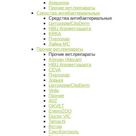
Апиценна
Прочие вет.препараты
Средства антибактериальные
Средства антибактериальные
Цитодерм/CitoDerm
НВЦ Агроветзащита
KRKA
Пчелодар
Лайна-МС
Прочие вет.препараты
Прочие вет.препараты
Алезан (Alezan)
НВЦ Агроветзащита
CEVA
Пчелодар
Зорька
Цитодерм/CitoDerm
Veda
Прочие
AVZ
OKVET
EnteroZOO
Doctor VIC
Tamachi
Ветом
СексКонтроль