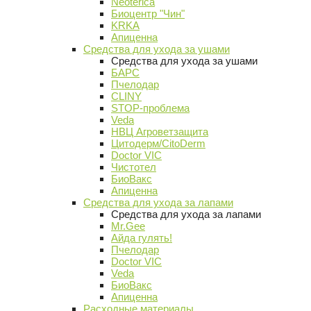
Neoterica
Биоцентр "Чин"
KRKA
Апиценна
Средства для ухода за ушами
Средства для ухода за ушами
БАРС
Пчелодар
CLINY
STOP-проблема
Veda
НВЦ Агроветзащита
Цитодерм/CitoDerm
Doctor VIC
Чистотел
БиоВакс
Апиценна
Средства для ухода за лапами
Средства для ухода за лапами
Mr.Gee
Айда гулять!
Пчелодар
Doctor VIC
Veda
БиоВакс
Апиценна
Расходные материалы