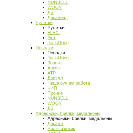
NUNBELL
WOGY
ДВ
Дарэленд
Рулетки
Рулетки
FLEXI
Уют
Jack&King
Поводки
Поводки
Jack&King
Зооник
Аркон
АТР
Дарэлл
Наша ручная работа
ЧИП
Прочие
NUNBELL
WOGY
ДВ
Адресники, брелки, медальоны
Адресники, брелки, медальоны
Дарэлл
Чистый котик