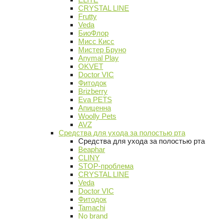
CRYSTAL LINE
Frutty
Veda
БиоФлор
Мисс Кисс
Мистер Бруно
Anymal Play
OKVET
Doctor VIC
Фитодок
Brizberry
Eva PETS
Апиценна
Woolly Pets
AVZ
Средства для ухода за полостью рта
Средства для ухода за полостью рта
Beaphar
CLINY
STOP-проблема
CRYSTAL LINE
Veda
Doctor VIC
Фитодок
Tamachi
No brand