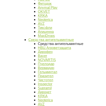
Фитодок
Anymal Play
OKVET
KRKA
Neoterica
AVZ
Тиксфли
Апиценна
MaxiDrops
Средства антигельминтные
Средства антигельминтные
НВЦ Агроветзащита
Дирофен
Bayer
NOVARTIS
Пчелодар
Вермидин
Гельминтал
Празител
Чистотел
Inspector
Supramil
Диронет
KRKA
Neoterica
AVZ