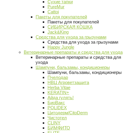
Сухие тапки
PureMur
Cattoi
Пакеты для покупателей
Пакеты для покупателей
СИБИРСКАЯ КОШКА
Jack&King
Средства для ухода за грызунами
Средства для ухода за грызунами
Happy Jungle
Ветеринарные препараты и средства для ухода
Ветеринарные препараты и средства для
ухода
Шампуни, бальзамы, кондиционеры
Шампуни, бальзамы, кондиционеры
Пчелодар
НВЦ Агроветзащита
Herba Vitae
KERATIN+
Айда гулять!
БиоВакс
POLIDEX
Цитодерм/CitoDerm
Чистотел
CLINY
БИМФИТО
ELITE