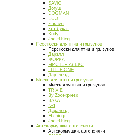
SAVIC
Догуш
DOGMAN
ECO
Япония
Кот Лукас
Xody
Jack&King
Переноски для птиц и грызунов
Переноски для птиц и грызунов
Дарэлл
ЖОРКА
МИСТЕР АЛЕКС
LITTLE ONE
Дарэленд
Миски для птиц и грызунов
Миски для птиц и грызунов
TRIXIE
By Zooexpress
ВАКА
№1
Дарэленд
Flamingo
Jack&King
Автокормушки, автопоилки
Автокормушки, автопоилки