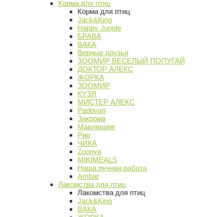
Корма для птиц
Корма для птиц
Jack&King
Happy Jungle
БРАВА
ВАКА
Верные друзья
ЗООМИР ВЕСЕЛЫЙ ПОПУГАЙ
ДОКТОР АЛЕКС
ЖОРКА
ЗООМИР
КУЗЯ
МИСТЕР АЛЕКС
Padovan
Закрома
Мавлюшев
Рио
ЧИКА
Zoonya
MIKIMEALS
Наша ручная работа
Ambar
Лакомства для птиц
Лакомства для птиц
Jack&King
ВАКА