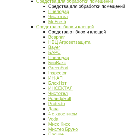
Средства для обработки помещений
Средства для обработки помещений
Пчелодар
Чистотел
Mr.Fresh
Средства от блох и клещей
Средства от блох и клещей
Beaphar
НВЦ Агроветзащита
Bayer
БАРС
Пчелодар
БиоВакс
GreenFort
Inspector
ИН-АП
БлохНэт
ИНСЕКТАЛ
Чистотел
Рольф/Rolf
Protecto
Дана
4 с хвостиком
Veda
Мисс Кисс
Мистер Бруно
Прочие