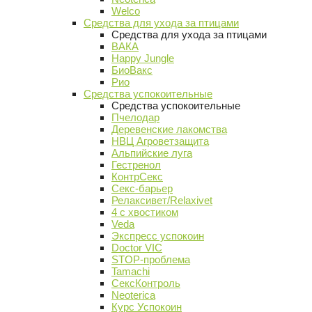
Welco
Средства для ухода за птицами
Средства для ухода за птицами
ВАКА
Happy Jungle
БиоВакс
Рио
Средства успокоительные
Средства успокоительные
Пчелодар
Деревенские лакомства
НВЦ Агроветзащита
Альпийские луга
Гестренол
КонтрСекс
Секс-барьер
Релаксивет/Relaxivet
4 с хвостиком
Veda
Экспресс успокоин
Doctor VIC
STOP-проблема
Tamachi
СексКонтроль
Neoterica
Курс Успокоин