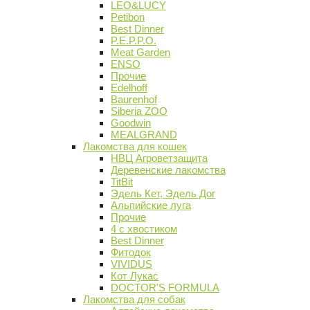
LEO&LUCY
Petibon
Best Dinner
P.E.P.P.O.
Meat Garden
ENSO
Прочие
Edelhoff
Baurenhof
Siberia ZOO
Goodwin
MEALGRAND
Лакомства для кошек
НВЦ Агроветзащита
Деревенские лакомства
TitBit
Эдель Кет, Эдель Дог
Альпийские луга
Прочие
4 с хвостиком
Best Dinner
Фитодок
VIVIDUS
Кот Лукас
DOCTOR'S FORMULA
Лакомства для собак