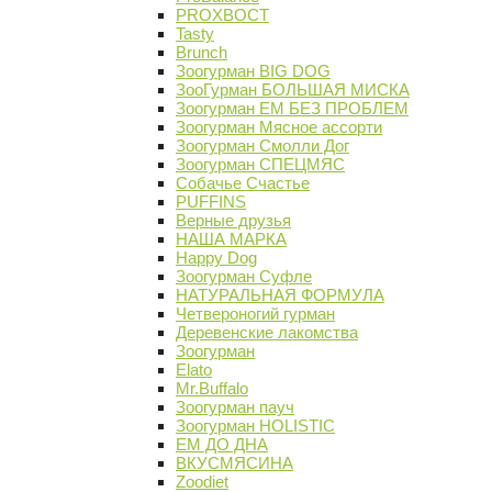
PROХВОСТ
Tasty
Brunch
Зоогурман BIG DOG
ЗооГурман БОЛЬШАЯ МИСКА
Зоогурман ЕМ БЕЗ ПРОБЛЕМ
Зоогурман Мясное ассорти
Зоогурман Смолли Дог
Зоогурман СПЕЦМЯС
Собачье Счастье
PUFFINS
Верные друзья
НАША МАРКА
Happy Dog
Зоогурман Суфле
НАТУРАЛЬНАЯ ФОРМУЛА
Четвероногий гурман
Деревенские лакомства
Зоогурман
Elato
Mr.Buffalo
Зоогурман пауч
Зоогурман HOLISTIC
ЕМ ДО ДНА
ВКУСМЯСИНА
Zoodiet