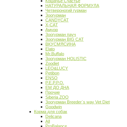
Кошачье Счастье
НАТУРАЛЬНАЯ ФОРМУЛА
Четвероногий гурман
Зоогурман
CANDYCAT
X-CAT
Амурр
Зоогурман пауч
Зоогурман BIG CAT
ВКУСМЯСИНА
Elato
Mr.Buffalo
Зоогурман HOLISTIC
Zoodiet
LEO&LUCY
Petibon
ENSO
P.E.P.P.O.
ЕМ ДО ДНА
Прочие
Siberia ZOO
Зоогурман Breeder`s way Vet Diet
Goodwin
Корма для собак
Delicana
All
ProBalance