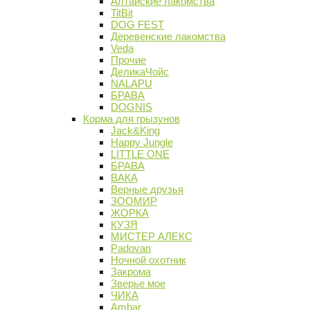
Алтайские лакомства
TitBit
DOG FEST
Деревенские лакомства
Veda
Прочие
ДеликаЧойс
NALAPU
БРАВА
DOGNIS
Корма для грызунов
Jack&King
Happy Jungle
LITTLE ONE
БРАВА
ВАКА
Верные друзья
ЗООМИР
ЖОРКА
КУЗЯ
МИСТЕР АЛЕКС
Padovan
Ночной охотник
Закрома
Зверье мое
ЧИКА
Ambar