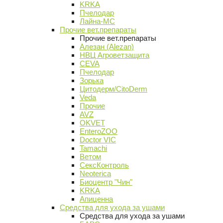
KRKA
Пчелодар
Лайна-МС
Прочие вет.препараты
Прочие вет.препараты
Алезан (Alezan)
НВЦ Агроветзащита
CEVA
Пчелодар
Зорька
Цитодерм/CitoDerm
Veda
Прочие
AVZ
OKVET
EnteroZOO
Doctor VIC
Tamachi
Ветом
СексКонтроль
Neoterica
Биоцентр "Чин"
KRKA
Апиценна
Средства для ухода за ушами
Средства для ухода за ушами