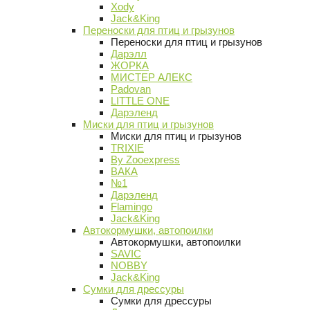
Xody
Jack&King
Переноски для птиц и грызунов
Переноски для птиц и грызунов
Дарэлл
ЖОРКА
МИСТЕР АЛЕКС
Padovan
LITTLE ONE
Дарэленд
Миски для птиц и грызунов
Миски для птиц и грызунов
TRIXIE
By Zooexpress
ВАКА
№1
Дарэленд
Flamingo
Jack&King
Автокормушки, автопоилки
Автокормушки, автопоилки
SAVIC
NOBBY
Jack&King
Сумки для дрессуры
Сумки для дрессуры