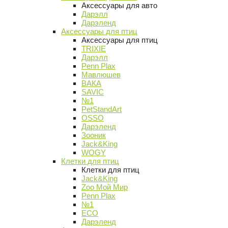
Аксессуары для авто
Дарэлл
Дарэленд
Аксессуары для птиц
Аксессуары для птиц
TRIXIE
Дарэлл
Penn Plax
Мавлюшев
ВАКА
SAVIC
№1
PetStandArt
OSSO
Дарэленд
Зооник
Jack&King
WOGY
Клетки для птиц
Клетки для птиц
Jack&King
Zoo Мой Мир
Penn Plax
№1
ECO
Дарэленд