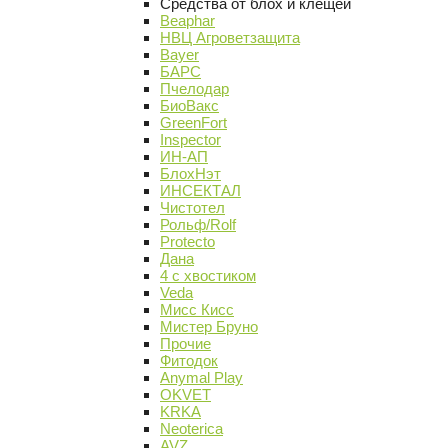
Средства от блох и клещей
Beaphar
НВЦ Агроветзащита
Bayer
БАРС
Пчелодар
БиоВакс
GreenFort
Inspector
ИН-АП
БлохНэт
ИНСЕКТАЛ
Чистотел
Рольф/Rolf
Protecto
Дана
4 с хвостиком
Veda
Мисс Кисс
Мистер Бруно
Прочие
Фитодок
Anymal Play
OKVET
KRKA
Neoterica
AVZ