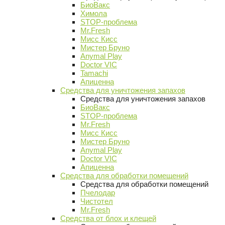
БиоВакс
Химола
STOP-проблема
Mr.Fresh
Мисс Кисс
Мистер Бруно
Anymal Play
Doctor VIC
Tamachi
Апиценна
Средства для уничтожения запахов
Средства для уничтожения запахов
БиоВакс
STOP-проблема
Mr.Fresh
Мисс Кисс
Мистер Бруно
Anymal Play
Doctor VIC
Апиценна
Средства для обработки помещений
Средства для обработки помещений
Пчелодар
Чистотел
Mr.Fresh
Средства от блох и клещей