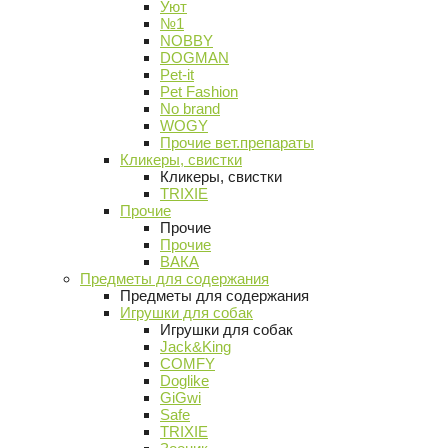
Уют
№1
NOBBY
DOGMAN
Pet-it
Pet Fashion
No brand
WOGY
Прочие вет.препараты
Кликеры, свистки
Кликеры, свистки
TRIXIE
Прочие
Прочие
Прочие
ВАКА
Предметы для содержания
Предметы для содержания
Игрушки для собак
Игрушки для собак
Jack&King
COMFY
Doglike
GiGwi
Safe
TRIXIE