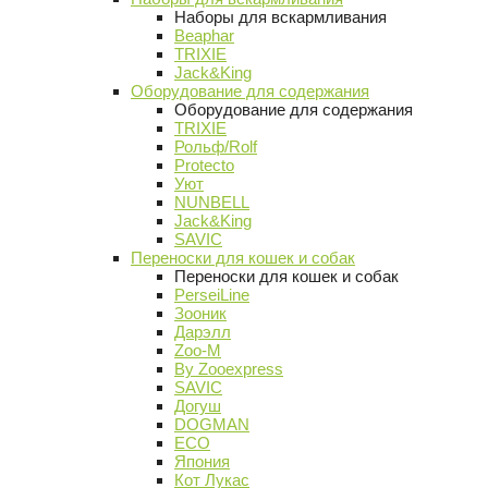
Наборы для вскармливания
Beaphar
TRIXIE
Jack&King
Оборудование для содержания
Оборудование для содержания
TRIXIE
Рольф/Rolf
Protecto
Уют
NUNBELL
Jack&King
SAVIC
Переноски для кошек и собак
Переноски для кошек и собак
PerseiLine
Зооник
Дарэлл
Zoo-M
By Zooexpress
SAVIC
Догуш
DOGMAN
ECO
Япония
Кот Лукас