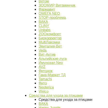
Ветом
ЗООМИР Витаминчик
Фармавит
ОМЕГА NEO
STOP-проблема
ВАКА
CLINY
Unitabs
ZOOкомфорт
Биокорректор
MultiЛакомки
Эвиталия-Вет
Veda
Вит-Актив
Альпийские луга
Имунозал Neo
AVZ
Фитодок
Гама-Маркет ТД
Tamachi
Фито
Neoterica
Welco
Средства для ухода за птицами
Средства для ухода за птицами
ВАКА
Happy Jungle