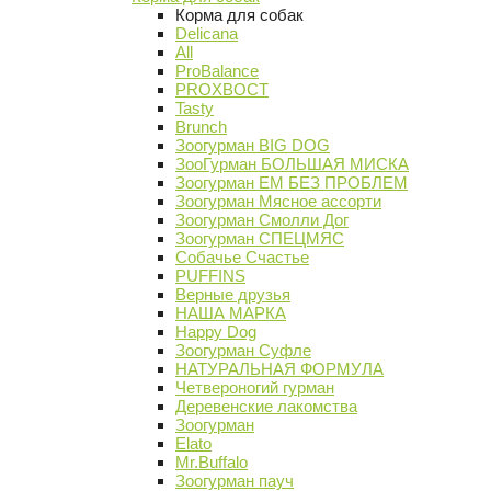
Корма для собак
Delicana
All
ProBalance
PROХВОСТ
Tasty
Brunch
Зоогурман BIG DOG
ЗооГурман БОЛЬШАЯ МИСКА
Зоогурман ЕМ БЕЗ ПРОБЛЕМ
Зоогурман Мясное ассорти
Зоогурман Смолли Дог
Зоогурман СПЕЦМЯС
Собачье Счастье
PUFFINS
Верные друзья
НАША МАРКА
Happy Dog
Зоогурман Суфле
НАТУРАЛЬНАЯ ФОРМУЛА
Четвероногий гурман
Деревенские лакомства
Зоогурман
Elato
Mr.Buffalo
Зоогурман пауч