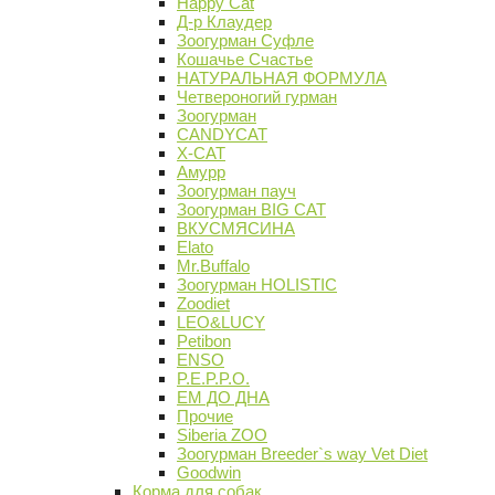
Happy Cat
Д-р Клаудер
Зоогурман Суфле
Кошачье Счастье
НАТУРАЛЬНАЯ ФОРМУЛА
Четвероногий гурман
Зоогурман
CANDYCAT
X-CAT
Амурр
Зоогурман пауч
Зоогурман BIG CAT
ВКУСМЯСИНА
Elato
Mr.Buffalo
Зоогурман HOLISTIC
Zoodiet
LEO&LUCY
Petibon
ENSO
P.E.P.P.O.
ЕМ ДО ДНА
Прочие
Siberia ZOO
Зоогурман Breeder`s way Vet Diet
Goodwin
Корма для собак