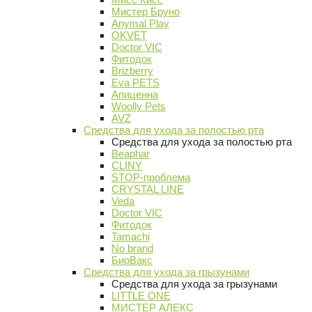
Мистер Бруно
Anymal Play
OKVET
Doctor VIC
Фитодок
Brizberry
Eva PETS
Апиценна
Woolly Pets
AVZ
Средства для ухода за полостью рта
Средства для ухода за полостью рта
Beaphar
CLINY
STOP-проблема
CRYSTAL LINE
Veda
Doctor VIC
Фитодок
Tamachi
No brand
БиоВакс
Средства для ухода за грызунами
Средства для ухода за грызунами
LITTLE ONE
МИСТЕР АЛЕКС