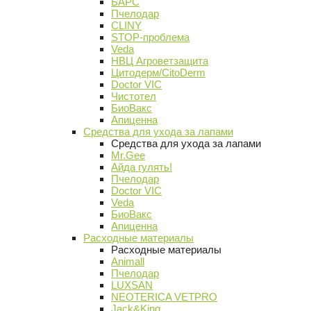
БАРС
Пчелодар
CLINY
STOP-проблема
Veda
НВЦ Агроветзащита
Цитодерм/CitoDerm
Doctor VIC
Чистотел
БиоВакс
Апиценна
Средства для ухода за лапами
Средства для ухода за лапами
Mr.Gee
Айда гулять!
Пчелодар
Doctor VIC
Veda
БиоВакс
Апиценна
Расходные материалы
Расходные материалы
Animall
Пчелодар
LUXSAN
NEOTERICA VETPRO
Jack&King