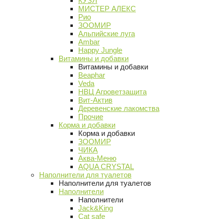
КУЗЯ
МИСТЕР АЛЕКС
Рио
ЗООМИР
Альпийские луга
Ambar
Happy Jungle
Витамины и добавки
Витамины и добавки
Beaphar
Veda
НВЦ Агроветзащита
Вит-Актив
Деревенские лакомства
Прочие
Корма и добавки
Корма и добавки
ЗООМИР
ЧИКА
Аква-Меню
AQUA CRYSTAL
Наполнители для туалетов
Наполнители для туалетов
Наполнители
Наполнители
Jack&King
Cat safe