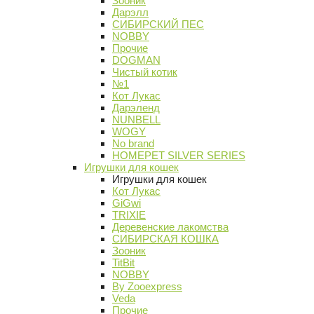
Зооник
Дарэлл
СИБИРСКИЙ ПЕС
NOBBY
Прочие
DOGMAN
Чистый котик
№1
Кот Лукас
Дарэленд
NUNBELL
WOGY
No brand
HOMEPET SILVER SERIES
Игрушки для кошек
Игрушки для кошек
Кот Лукас
GiGwi
TRIXIE
Деревенские лакомства
СИБИРСКАЯ КОШКА
Зооник
TitBit
NOBBY
By Zooexpress
Veda
Прочие