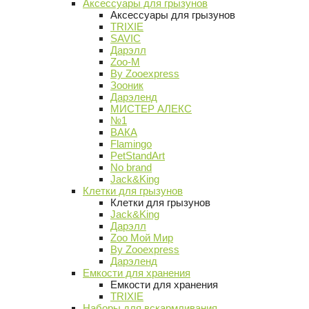
Аксессуары для грызунов
Аксессуары для грызунов
TRIXIE
SAVIC
Дарэлл
Zoo-M
By Zooexpress
Зооник
Дарэленд
МИСТЕР АЛЕКС
№1
ВАКА
Flamingo
PetStandArt
No brand
Jack&King
Клетки для грызунов
Клетки для грызунов
Jack&King
Дарэлл
Zoo Мой Мир
By Zooexpress
Дарэленд
Емкости для хранения
Емкости для хранения
TRIXIE
Наборы для вскармливания