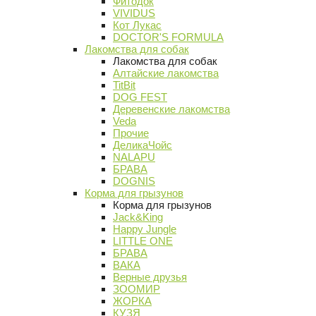
Фитодок
VIVIDUS
Кот Лукас
DOCTOR'S FORMULA
Лакомства для собак
Лакомства для собак
Алтайские лакомства
TitBit
DOG FEST
Деревенские лакомства
Veda
Прочие
ДеликаЧойс
NALAPU
БРАВА
DOGNIS
Корма для грызунов
Корма для грызунов
Jack&King
Happy Jungle
LITTLE ONE
БРАВА
ВАКА
Верные друзья
ЗООМИР
ЖОРКА
КУЗЯ