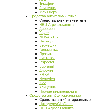
Тиксфли
Апиценна
MaxiDrops
Средства антигельминтные
Средства антигельминтные
НВЦ Агроветзащита
Дирофен
Bayer
NOVARTIS
Пчелодар
Вермидин
Гельминтал
Празител
Чистотел
Inspector
Supramil
Диронет
KRKA
Neoterica
AVZ
Апиценна
Прочие вет.препараты
Средства антибактериальные
Средства антибактериальные
Цитодерм/CitoDerm
НВЦ Агроветзащита