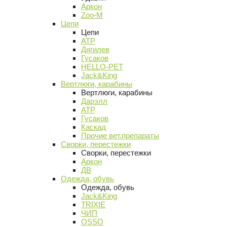
Аркон
Zoo-M
Цепи
Цепи
АТР
Дягилев
Гусаков
HELLO-PET
Jack&King
Вертлюги, карабины
Вертлюги, карабины
Дарэлл
АТР
Гусаков
Каскад
Прочие вет.препараты
Сворки, перестежки
Сворки, перестежки
Аркон
ДВ
Одежда, обувь
Одежда, обувь
Jack&King
TRIXIE
ЧИП
OSSO