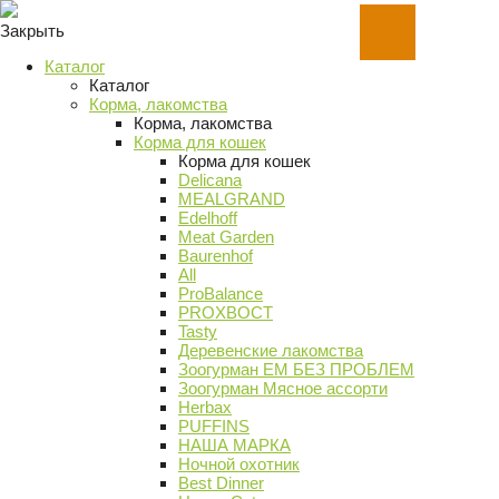
Закрыть
Каталог
Каталог
Корма, лакомства
Корма, лакомства
Корма для кошек
Корма для кошек
Delicana
MEALGRAND
Edelhoff
Meat Garden
Baurenhof
All
ProBalance
PROХВОСТ
Tasty
Деревенские лакомства
Зоогурман ЕМ БЕЗ ПРОБЛЕМ
Зоогурман Мясное ассорти
Herbax
PUFFINS
НАША МАРКА
Ночной охотник
Best Dinner