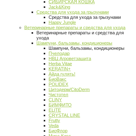
СИБИРСКАЯ КОШКА
Jack&King
Средства для ухода за грызунами
Средства для ухода за грызунами
Happy Jungle
Ветеринарные препараты и средства для ухода
Ветеринарные препараты и средства для
ухода
Шампуни, бальзамы, кондиционеры
Шампуни, бальзамы, кондиционеры
Пчелодар
НВЦ Агроветзащита
Herba Vitae
KERATIN+
Айда гулять!
БиоВакс
POLIDEX
Цитодерм/CitoDerm
Чистотел
CLINY
БИМФИТО
ELITE
CRYSTAL LINE
Frutty
Veda
БиоФлор
Мисс Кисс