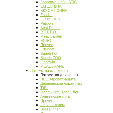
Зоогурман HOLISTIC
ЕМ ДО ДНА
ВКУСМЯСИНА
Zoodiet
LEO&LUCY
Petibon
Best Dinner
P.E.P.P.O.
Meat Garden
ENSO
Прочие
Edelhoff
Baurenhof
Siberia ZOO
Goodwin
MEALGRAND
Лакомства для кошек
Лакомства для кошек
НВЦ Агроветзащита
Деревенские лакомства
TitBit
Эдель Кет, Эдель Дог
Альпийские луга
Прочие
4 с хвостиком
Best Dinner