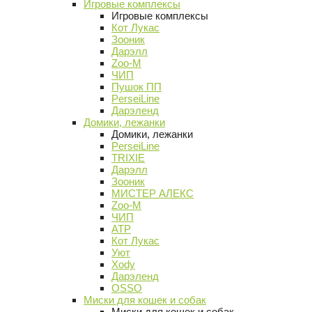
Игровые комплексы
Игровые комплексы
Кот Лукас
Зооник
Дарэлл
Zoo-M
ЧИП
Пушок ПП
PerseiLine
Дарэленд
Домики, лежанки
Домики, лежанки
PerseiLine
TRIXIE
Дарэлл
Зооник
МИСТЕР АЛЕКС
Zoo-M
ЧИП
АТР
Кот Лукас
Уют
Xody
Дарэленд
OSSO
Миски для кошек и собак
Миски для кошек и собак