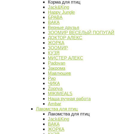
Корма для птиц
Jack&King
Happy Jungle
БРАВА
ВАКА
Верные друзья
ЗООМИР ВЕСЕЛЫЙ ПОПУГАЙ
ДОКТОР АЛЕКС
ЖОРКА
ЗООМИР
КУЗЯ
МИСТЕР АЛЕКС
Padovan
Закрома
Мавлюшев
Рио
ЧИКА
Zoonya
MIKIMEALS
Наша ручная работа
Ambar
Лакомства для птиц
Лакомства для птиц
Jack&King
ВАКА
ЖОРКА