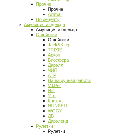
Прочие
Прочие
Animall
По рецепту
Амуниция и одежда
Амуниция и одежда
Ошейники
Ошейники
Jack&King
TRIXIE
Аркон
Биосфера
Дарэлл
ЧИП
АТР
Наша ручная работа
V.I.Pet
№1
Уют
Каскад
NUNBELL
WOGY
ДВ
Дарэленд
Рулетки
Рулетки