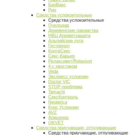
БиоВакс
Рио
Средства успокоительные
Средства успокоительные
Пчелодар
Деревенские лакомства
НВЦ Агроветзащита
Альпийские луга
Гестренол
КонтрСекс
Секс-барьер
Релаксивет/Relaxivet
4 с хвостиком
Veda
Экспресс успокоин
Doctor VIC
STOP-проблема
Tamachi
СексКонтроль
Neoterica
Курс Успокоин
AVZ
Апиценна
OKVET
Средства приучающие, отпугивающие
Средства приучающие, отпугивающие