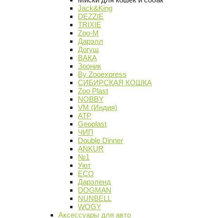
Jack&King
DEZZIE
TRIXIE
Zoo-M
Дарэлл
Догуш
ВАКА
Зооник
By Zooexpress
СИБИРСКАЯ КОШКА
Zoo Plast
NOBBY
VM (Индия)
АТР
Geoplast
ЧИП
Double Dinner
ANKUR
№1
Уют
ECO
Дарэленд
DOGMAN
NUNBELL
WOGY
Аксессуары для авто