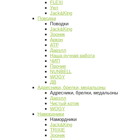
FLEXI
Уют
Jack&King
Поводки
Поводки
Jack&King
Зооник
Аркон
АТР
Дарэлл
Наша ручная работа
ЧИП
Прочие
NUNBELL
WOGY
ДВ
Адресники, брелки, медальоны
Адресники, брелки, медальоны
Дарэлл
Чистый котик
WOGY
Намордники
Намордники
Jack&King
TRIXIE
Зооник