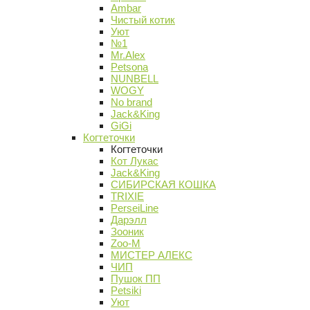
Ambar
Чистый котик
Уют
№1
Mr.Alex
Petsona
NUNBELL
WOGY
No brand
Jack&King
GiGi
Когтеточки
Когтеточки
Кот Лукас
Jack&King
СИБИРСКАЯ КОШКА
TRIXIE
PerseiLine
Дарэлл
Зооник
Zoo-M
МИСТЕР АЛЕКС
ЧИП
Пушок ПП
Petsiki
Уют