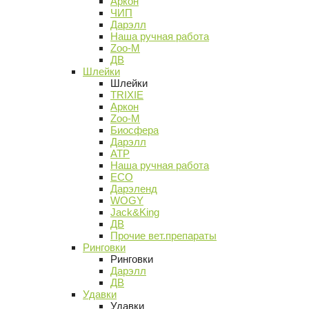
Аркон
ЧИП
Дарэлл
Наша ручная работа
Zoo-M
ДВ
Шлейки
Шлейки
TRIXIE
Аркон
Zoo-M
Биосфера
Дарэлл
АТР
Наша ручная работа
ECO
Дарэленд
WOGY
Jack&King
ДВ
Прочие вет.препараты
Ринговки
Ринговки
Дарэлл
ДВ
Удавки
Удавки