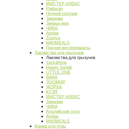
МИСТЕР АЛЕКС
Padovan
Ночной охотник
Закрома
Зверье мое
ЧИКА
Ambar
Zoonya
MIKIMEALS
Прочие вет.препараты
Лакомства для грызунов
Лакомства для грызунов
Jack&King
Happy Jungle
LITTLE ONE
ВАКА
ЗООМИР
ЖОРКА
КУЗЯ
МИСТЕР АЛЕКС
Закрома
ЧИКА
Альпийские луга
Ambar
MIKIMEALS
Корма для птиц