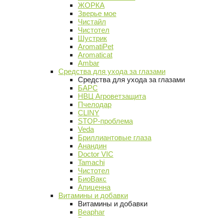
ЖОРКА
Зверье мое
Чистайл
Чистотел
Шустрик
AromatiPet
Aromaticat
Ambar
Средства для ухода за глазами
Средства для ухода за глазами
БАРС
НВЦ Агроветзащита
Пчелодар
CLINY
STOP-проблема
Veda
Бриллиантовые глаза
Анандин
Doctor VIC
Tamachi
Чистотел
БиоВакс
Апиценна
Витамины и добавки
Витамины и добавки
Beaphar