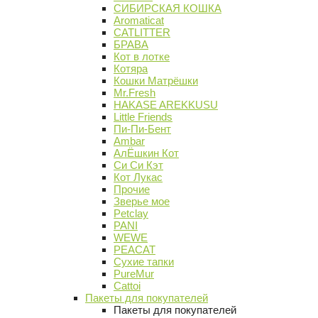
СИБИРСКАЯ КОШКА
Aromaticat
CATLITTER
БРАВА
Кот в лотке
Котяра
Кошки Матрёшки
Mr.Fresh
HAKASE AREKKUSU
Little Friends
Пи-Пи-Бент
Ambar
АлЁшкин Кот
Си Си Кэт
Кот Лукас
Прочие
Зверье мое
Petclay
PANI
WEWE
PEACAT
Сухие тапки
PureMur
Cattoi
Пакеты для покупателей
Пакеты для покупателей