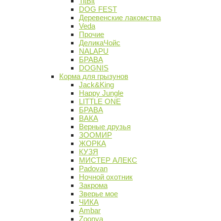
TitBit
DOG FEST
Деревенские лакомства
Veda
Прочие
ДеликаЧойс
NALAPU
БРАВА
DOGNIS
Корма для грызунов
Jack&King
Happy Jungle
LITTLE ONE
БРАВА
ВАКА
Верные друзья
ЗООМИР
ЖОРКА
КУЗЯ
МИСТЕР АЛЕКС
Padovan
Ночной охотник
Закрома
Зверье мое
ЧИКА
Ambar
Zoonya