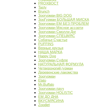
PROХВОСТ
Tasty
Brunch
Зоогурман BIG DOG
ЗооГурман БОЛЬШАЯ МИСКА
Зоогурман ЕМ БЕЗ ПРОБЛЕМ
Зоогурман Мясное ассорти
Зоогурман Смолли Дог
Зоогурман СПЕЦМЯС
Собачье Счастье
PUFFINS
Верные друзья
НАША МАРКА
Happy Dog
Зоогурман Суфле
НАТУРАЛЬНАЯ ФОРМУЛА
Четвероногий гурман
Деревенские лакомства
Зоогурман
Elato
Mr.Buffalo
Зоогурман пауч
Зоогурман HOLISTIC
ЕМ ДО ДНА
ВКУСМЯСИНА
Zoodiet