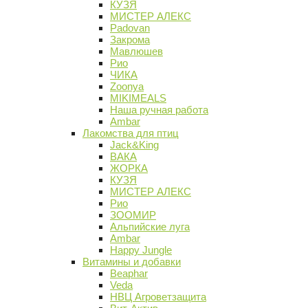
КУЗЯ
МИСТЕР АЛЕКС
Padovan
Закрома
Мавлюшев
Рио
ЧИКА
Zoonya
MIKIMEALS
Наша ручная работа
Ambar
Лакомства для птиц
Jack&King
ВАКА
ЖОРКА
КУЗЯ
МИСТЕР АЛЕКС
Рио
ЗООМИР
Альпийские луга
Ambar
Happy Jungle
Витамины и добавки
Beaphar
Veda
НВЦ Агроветзащита