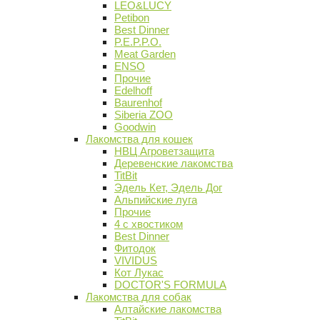
LEO&LUCY
Petibon
Best Dinner
P.E.P.P.O.
Meat Garden
ENSO
Прочие
Edelhoff
Baurenhof
Siberia ZOO
Goodwin
Лакомства для кошек
НВЦ Агроветзащита
Деревенские лакомства
TitBit
Эдель Кет, Эдель Дог
Альпийские луга
Прочие
4 с хвостиком
Best Dinner
Фитодок
VIVIDUS
Кот Лукас
DOCTOR'S FORMULA
Лакомства для собак
Алтайские лакомства