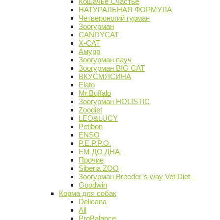
Кошачье Счастье
НАТУРАЛЬНАЯ ФОРМУЛА
Четвероногий гурман
Зоогурман
CANDYCAT
X-CAT
Амурр
Зоогурман пауч
Зоогурман BIG CAT
ВКУСМЯСИНА
Elato
Mr.Buffalo
Зоогурман HOLISTIC
Zoodiet
LEO&LUCY
Petibon
ENSO
P.E.P.P.O.
ЕМ ДО ДНА
Прочие
Siberia ZOO
Зоогурман Breeder`s way Vet Diet
Goodwin
Корма для собак
Delicana
All
ProBalance