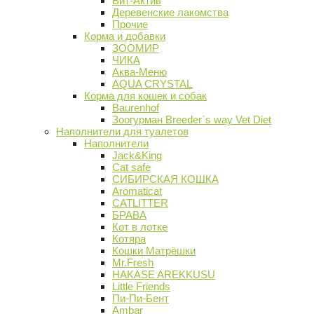
Вит-Актив
Деревенские лакомства
Прочие
Корма и добавки
ЗООМИР
ЧИКА
Аква-Меню
AQUA CRYSTAL
Корма для кошек и собак
Baurenhof
Зоогурман Breeder`s way Vet Diet
Наполнители для туалетов
Наполнители
Jack&King
Cat safe
СИБИРСКАЯ КОШКА
Aromaticat
CATLITTER
БРАВА
Кот в лотке
Котяра
Кошки Матрёшки
Mr.Fresh
HAKASE AREKKUSU
Little Friends
Пи-Пи-Бент
Ambar