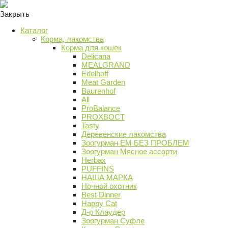
Закрыть
Каталог
Корма, лакомства
Корма для кошек
Delicana
MEALGRAND
Edelhoff
Meat Garden
Baurenhof
All
ProBalance
PROХВОСТ
Tasty
Деревенские лакомства
Зоогурман ЕМ БЕЗ ПРОБЛЕМ
Зоогурман Мясное ассорти
Herbax
PUFFINS
НАША МАРКА
Ночной охотник
Best Dinner
Happy Cat
Д-р Клаудер
Зоогурман Суфле