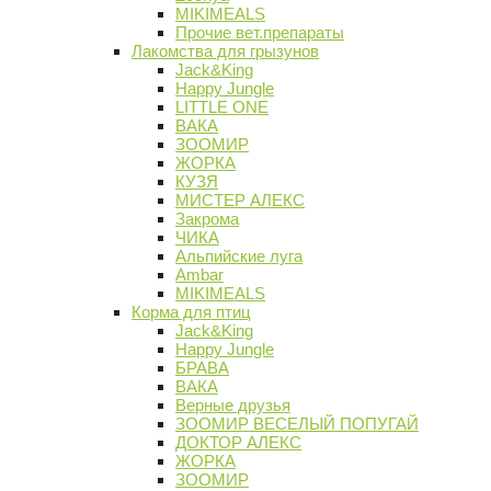
MIKIMEALS
Прочие вет.препараты
Лакомства для грызунов
Jack&King
Happy Jungle
LITTLE ONE
ВАКА
ЗООМИР
ЖОРКА
КУЗЯ
МИСТЕР АЛЕКС
Закрома
ЧИКА
Альпийские луга
Ambar
MIKIMEALS
Корма для птиц
Jack&King
Happy Jungle
БРАВА
ВАКА
Верные друзья
ЗООМИР ВЕСЕЛЫЙ ПОПУГАЙ
ДОКТОР АЛЕКС
ЖОРКА
ЗООМИР