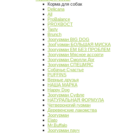
Корма для собак
Delicana
All
ProBalance
PROХВОСТ
Tasty
Brunch
Зоогурман BIG DOG
ЗооГурман БОЛЬШАЯ МИСКА
Зоогурман ЕМ БЕЗ ПРОБЛЕМ
Зоогурман Мясное ассорти
Зоогурман Смолли Дог
Зоогурман СПЕЦМЯС
Собачье Счастье
PUFFINS
Верные друзья
НАША МАРКА
Happy Dog
Зоогурман Суфле
НАТУРАЛЬНАЯ ФОРМУЛА
Четвероногий гурман
Деревенские лакомства
Зоогурман
Elato
Mr.Buffalo
Зоогурман пауч