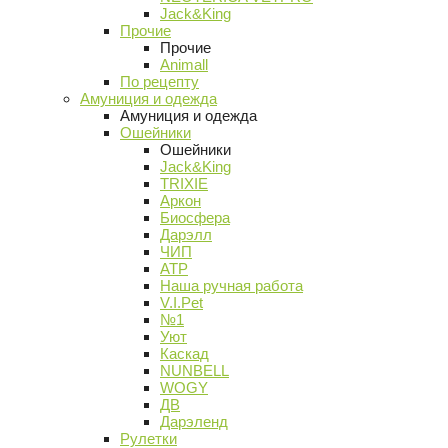
Jack&King
Прочие
Прочие
Animall
По рецепту
Амуниция и одежда
Амуниция и одежда
Ошейники
Ошейники
Jack&King
TRIXIE
Аркон
Биосфера
Дарэлл
ЧИП
АТР
Наша ручная работа
V.I.Pet
№1
Уют
Каскад
NUNBELL
WOGY
ДВ
Дарэленд
Рулетки