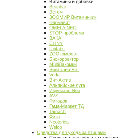
Витамины и добавки
Beaphar
Ветом
ЗООМИР Витаминчик
Фармавит
ОМЕГА NEO
STOP-проблема
ВАКА
CLINY
Unitabs
ZOOкомфорт
Биокорректор
MultiЛакомки
Эвиталия-Вет
Veda
Вит-Актив
Альпийские луга
Имунозал Neo
AVZ
Фитодок
Гама-Маркет ТД
Tamachi
Фито
Neoterica
Welco
Средства для ухода за птицами
Средства для ухода за птицами