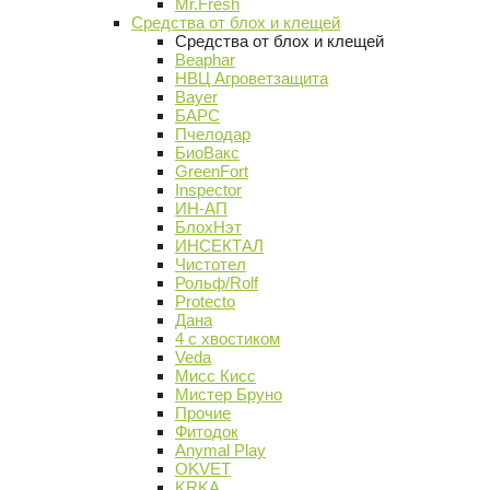
Mr.Fresh
Средства от блох и клещей
Средства от блох и клещей
Beaphar
НВЦ Агроветзащита
Bayer
БАРС
Пчелодар
БиоВакс
GreenFort
Inspector
ИН-АП
БлохНэт
ИНСЕКТАЛ
Чистотел
Рольф/Rolf
Protecto
Дана
4 с хвостиком
Veda
Мисс Кисс
Мистер Бруно
Прочие
Фитодок
Anymal Play
OKVET
KRKA