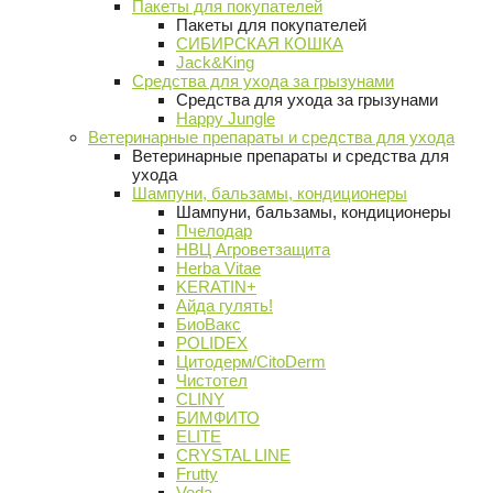
Пакеты для покупателей
Пакеты для покупателей
СИБИРСКАЯ КОШКА
Jack&King
Средства для ухода за грызунами
Средства для ухода за грызунами
Happy Jungle
Ветеринарные препараты и средства для ухода
Ветеринарные препараты и средства для
ухода
Шампуни, бальзамы, кондиционеры
Шампуни, бальзамы, кондиционеры
Пчелодар
НВЦ Агроветзащита
Herba Vitae
KERATIN+
Айда гулять!
БиоВакс
POLIDEX
Цитодерм/CitoDerm
Чистотел
CLINY
БИМФИТО
ELITE
CRYSTAL LINE
Frutty
Veda