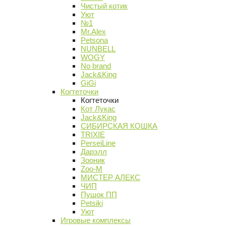
Чистый котик
Уют
№1
Mr.Alex
Petsona
NUNBELL
WOGY
No brand
Jack&King
GiGi
Когтеточки
Когтеточки
Кот Лукас
Jack&King
СИБИРСКАЯ КОШКА
TRIXIE
PerseiLine
Дарэлл
Зооник
Zoo-M
МИСТЕР АЛЕКС
ЧИП
Пушок ПП
Petsiki
Уют
Игровые комплексы