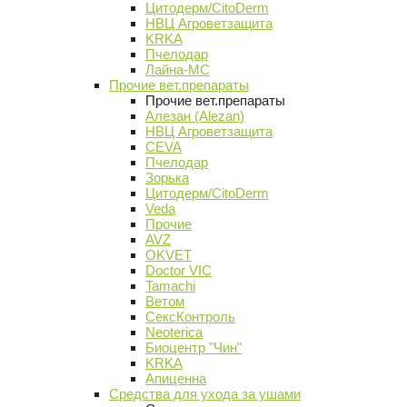
Цитодерм/CitoDerm
НВЦ Агроветзащита
KRKA
Пчелодар
Лайна-МС
Прочие вет.препараты
Прочие вет.препараты
Алезан (Alezan)
НВЦ Агроветзащита
CEVA
Пчелодар
Зорька
Цитодерм/CitoDerm
Veda
Прочие
AVZ
OKVET
Doctor VIC
Tamachi
Ветом
СексКонтроль
Neoterica
Биоцентр "Чин"
KRKA
Апиценна
Средства для ухода за ушами