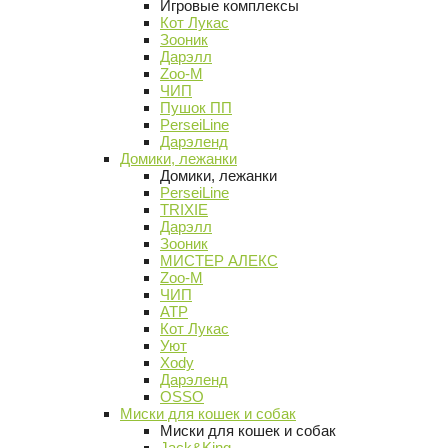
Игровые комплексы
Кот Лукас
Зооник
Дарэлл
Zoo-M
ЧИП
Пушок ПП
PerseiLine
Дарэленд
Домики, лежанки
Домики, лежанки
PerseiLine
TRIXIE
Дарэлл
Зооник
МИСТЕР АЛЕКС
Zoo-M
ЧИП
АТР
Кот Лукас
Уют
Xody
Дарэленд
OSSO
Миски для кошек и собак
Миски для кошек и собак
Jack&King