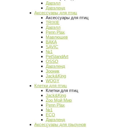
Дарэлл
Дарэленд
Аксессуары для птиц
Аксессуары для птиц
TRIXIE
Дарэлл
Penn Plax
Мавлюшев
ВАКА
SAVIC
№1
PetStandArt
OSSO
Дарэленд
Зооник
Jack&King
WOGY
Клетки для птиц
Клетки для птиц
Jack&King
Zoo Мой Мир
Penn Plax
№1
ECO
Дарэленд
Аксессуары для грызунов