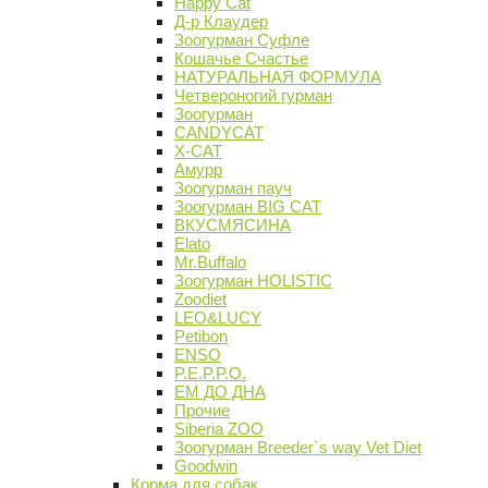
Happy Cat
Д-р Клаудер
Зоогурман Суфле
Кошачье Счастье
НАТУРАЛЬНАЯ ФОРМУЛА
Четвероногий гурман
Зоогурман
CANDYCAT
X-CAT
Амурр
Зоогурман пауч
Зоогурман BIG CAT
ВКУСМЯСИНА
Elato
Mr.Buffalo
Зоогурман HOLISTIC
Zoodiet
LEO&LUCY
Petibon
ENSO
P.E.P.P.O.
ЕМ ДО ДНА
Прочие
Siberia ZOO
Зоогурман Breeder`s way Vet Diet
Goodwin
Корма для собак