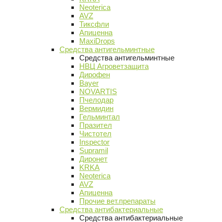
Neoterica
AVZ
Тиксфли
Апиценна
MaxiDrops
Средства антигельминтные
Средства антигельминтные
НВЦ Агроветзащита
Дирофен
Bayer
NOVARTIS
Пчелодар
Вермидин
Гельминтал
Празител
Чистотел
Inspector
Supramil
Диронет
KRKA
Neoterica
AVZ
Апиценна
Прочие вет.препараты
Средства антибактериальные
Средства антибактериальные