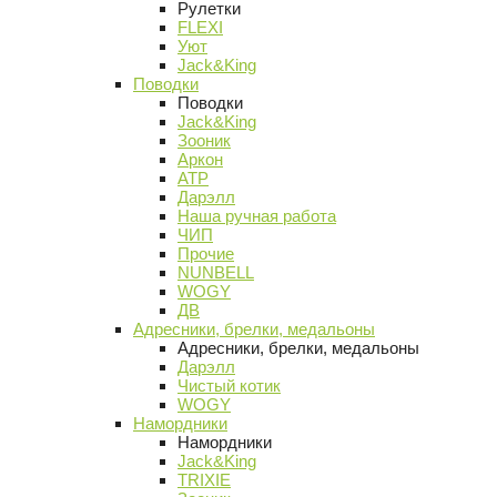
Рулетки
FLEXI
Уют
Jack&King
Поводки
Поводки
Jack&King
Зооник
Аркон
АТР
Дарэлл
Наша ручная работа
ЧИП
Прочие
NUNBELL
WOGY
ДВ
Адресники, брелки, медальоны
Адресники, брелки, медальоны
Дарэлл
Чистый котик
WOGY
Намордники
Намордники
Jack&King
TRIXIE