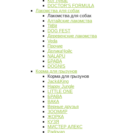
Кот Лукас
DOCTOR'S FORMULA
Лакомства для собак
Лакомства для собак
Алтайские лакомства
TitBit
DOG FEST
Деревенские лакомства
Veda
Прочие
ДеликаЧойс
NALAPU
БРАВА
DOGNIS
Корма для грызунов
Корма для грызунов
Jack&King
Happy Jungle
LITTLE ONE
БРАВА
ВАКА
Верные друзья
ЗООМИР
ЖОРКА
КУЗЯ
МИСТЕР АЛЕКС
Padovan