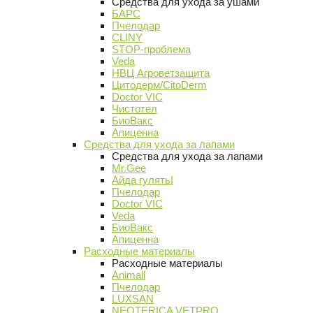
Средства для ухода за ушами
БАРС
Пчелодар
CLINY
STOP-проблема
Veda
НВЦ Агроветзащита
Цитодерм/CitoDerm
Doctor VIC
Чистотел
БиоВакс
Апиценна
Средства для ухода за лапами
Средства для ухода за лапами
Mr.Gee
Айда гулять!
Пчелодар
Doctor VIC
Veda
БиоВакс
Апиценна
Расходные материалы
Расходные материалы
Animall
Пчелодар
LUXSAN
NEOTERICA VETPRO