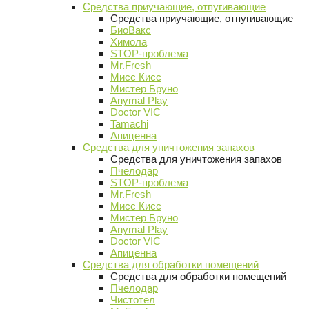
Средства приучающие, отпугивающие
Средства приучающие, отпугивающие
БиоВакс
Химола
STOP-проблема
Mr.Fresh
Мисс Кисс
Мистер Бруно
Anymal Play
Doctor VIC
Tamachi
Апиценна
Средства для уничтожения запахов
Средства для уничтожения запахов
Пчелодар
STOP-проблема
Mr.Fresh
Мисс Кисс
Мистер Бруно
Anymal Play
Doctor VIC
Апиценна
Средства для обработки помещений
Средства для обработки помещений
Пчелодар
Чистотел