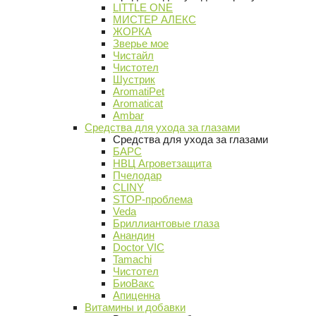
LITTLE ONE
МИСТЕР АЛЕКС
ЖОРКА
Зверье мое
Чистайл
Чистотел
Шустрик
AromatiPet
Aromaticat
Ambar
Средства для ухода за глазами
Средства для ухода за глазами
БАРС
НВЦ Агроветзащита
Пчелодар
CLINY
STOP-проблема
Veda
Бриллиантовые глаза
Анандин
Doctor VIC
Tamachi
Чистотел
БиоВакс
Апиценна
Витамины и добавки