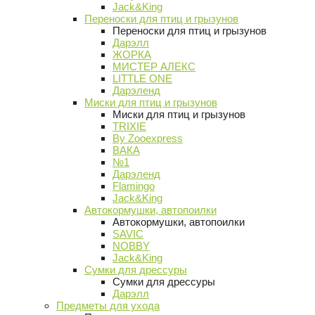
Jack&King
Переноски для птиц и грызунов
Переноски для птиц и грызунов
Дарэлл
ЖОРКА
МИСТЕР АЛЕКС
LITTLE ONE
Дарэленд
Миски для птиц и грызунов
Миски для птиц и грызунов
TRIXIE
By Zooexpress
ВАКА
№1
Дарэленд
Flamingo
Jack&King
Автокормушки, автопоилки
Автокормушки, автопоилки
SAVIC
NOBBY
Jack&King
Сумки для дрессуры
Сумки для дрессуры
Дарэлл
Предметы для ухода