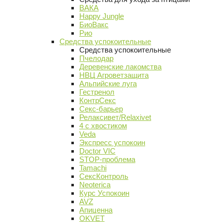
ВАКА
Happy Jungle
БиоВакс
Рио
Средства успокоительные
Средства успокоительные
Пчелодар
Деревенские лакомства
НВЦ Агроветзащита
Альпийские луга
Гестренол
КонтрСекс
Секс-барьер
Релаксивет/Relaxivet
4 с хвостиком
Veda
Экспресс успокоин
Doctor VIC
STOP-проблема
Tamachi
СексКонтроль
Neoterica
Курс Успокоин
AVZ
Апиценна
OKVET