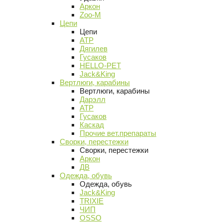
Аркон
Zoo-M
Цепи
Цепи
АТР
Дягилев
Гусаков
HELLO-PET
Jack&King
Вертлюги, карабины
Вертлюги, карабины
Дарэлл
АТР
Гусаков
Каскад
Прочие вет.препараты
Сворки, перестежки
Сворки, перестежки
Аркон
ДВ
Одежда, обувь
Одежда, обувь
Jack&King
TRIXIE
ЧИП
OSSO