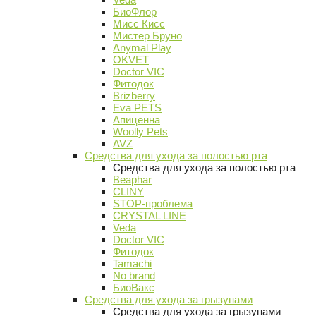
БиоФлор
Мисс Кисс
Мистер Бруно
Anymal Play
OKVET
Doctor VIC
Фитодок
Brizberry
Eva PETS
Апиценна
Woolly Pets
AVZ
Средства для ухода за полостью рта
Средства для ухода за полостью рта
Beaphar
CLINY
STOP-проблема
CRYSTAL LINE
Veda
Doctor VIC
Фитодок
Tamachi
No brand
БиоВакс
Средства для ухода за грызунами
Средства для ухода за грызунами