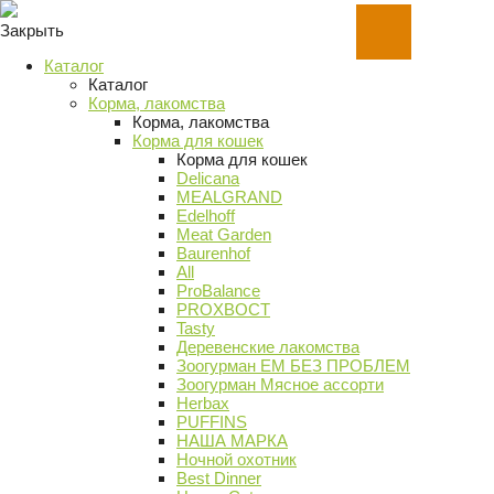
Закрыть
Каталог
Каталог
Корма, лакомства
Корма, лакомства
Корма для кошек
Корма для кошек
Delicana
MEALGRAND
Edelhoff
Meat Garden
Baurenhof
All
ProBalance
PROХВОСТ
Tasty
Деревенские лакомства
Зоогурман ЕМ БЕЗ ПРОБЛЕМ
Зоогурман Мясное ассорти
Herbax
PUFFINS
НАША МАРКА
Ночной охотник
Best Dinner