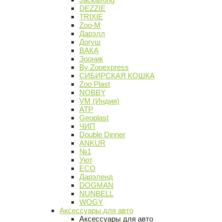
DEZZIE
TRIXIE
Zoo-M
Дарэлл
Догуш
ВАКА
Зооник
By Zooexpress
СИБИРСКАЯ КОШКА
Zoo Plast
NOBBY
VM (Индия)
АТР
Geoplast
ЧИП
Double Dinner
ANKUR
№1
Уют
ECO
Дарэленд
DOGMAN
NUNBELL
WOGY
Аксессуары для авто
Аксессуары для авто