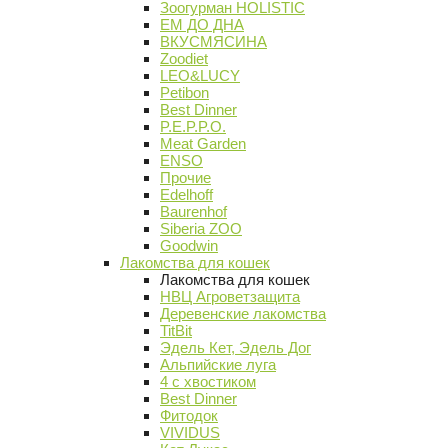
Зоогурман HOLISTIC
ЕМ ДО ДНА
ВКУСМЯСИНА
Zoodiet
LEO&LUCY
Petibon
Best Dinner
P.E.P.P.O.
Meat Garden
ENSO
Прочие
Edelhoff
Baurenhof
Siberia ZOO
Goodwin
Лакомства для кошек
Лакомства для кошек
НВЦ Агроветзащита
Деревенские лакомства
TitBit
Эдель Кет, Эдель Дог
Альпийские луга
4 с хвостиком
Best Dinner
Фитодок
VIVIDUS