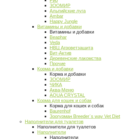
Рио
ЗООМИР
Альпийские луга
Ambar
Happy Jungle
Витамины и добавки
Витамины и добавки
Beaphar
Veda
НВЦ Агроветзащита
Вит-Актив
Деревенские лакомства
Прочие
Корма и добавки
Корма и добавки
ЗООМИР
ЧИКА
Аква-Меню
AQUA CRYSTAL
Корма для кошек и собак
Корма для кошек и собак
Baurenhof
Зоогурман Breeder`s way Vet Diet
Наполнители для туалетов
Наполнители для туалетов
Наполнители
Наполнители