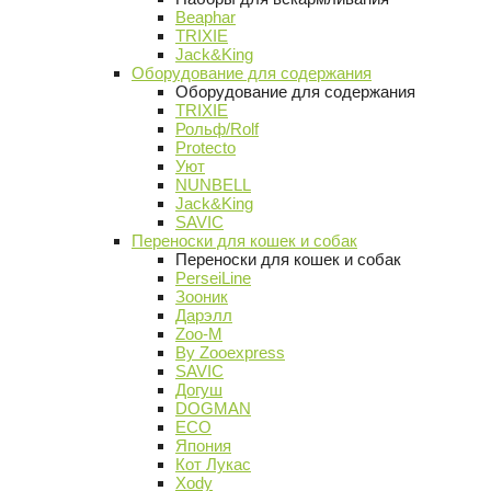
Beaphar
TRIXIE
Jack&King
Оборудование для содержания
Оборудование для содержания
TRIXIE
Рольф/Rolf
Protecto
Уют
NUNBELL
Jack&King
SAVIC
Переноски для кошек и собак
Переноски для кошек и собак
PerseiLine
Зооник
Дарэлл
Zoo-M
By Zooexpress
SAVIC
Догуш
DOGMAN
ECO
Япония
Кот Лукас
Xody