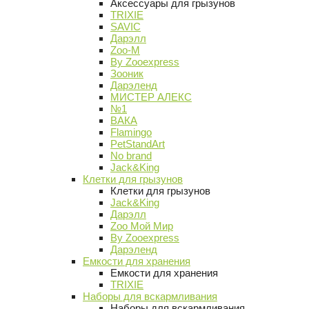
Аксессуары для грызунов
TRIXIE
SAVIC
Дарэлл
Zoo-M
By Zooexpress
Зооник
Дарэленд
МИСТЕР АЛЕКС
№1
ВАКА
Flamingo
PetStandArt
No brand
Jack&King
Клетки для грызунов
Клетки для грызунов
Jack&King
Дарэлл
Zoo Мой Мир
By Zooexpress
Дарэленд
Емкости для хранения
Емкости для хранения
TRIXIE
Наборы для вскармливания
Наборы для вскармливания