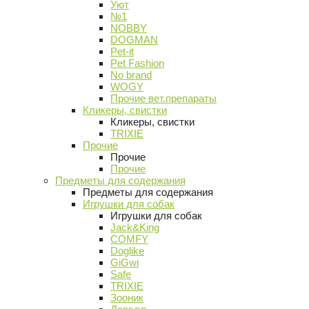
Уют
№1
NOBBY
DOGMAN
Pet-it
Pet Fashion
No brand
WOGY
Прочие вет.препараты
Кликеры, свистки
Кликеры, свистки
TRIXIE
Прочие
Прочие
Прочие
Предметы для содержания
Предметы для содержания
Игрушки для собак
Игрушки для собак
Jack&King
COMFY
Doglike
GiGwi
Safe
TRIXIE
Зооник