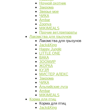
Ночной охотник
Закрома
Зверье мое
ЧИКА
Ambar
Zoonya
MIKIMEALS
Прочие вет.препараты
Лакомства для грызунов
Лакомства для грызунов
Jack&King
Happy Jungle
LITTLE ONE
ВАКА
ЗООМИР
ЖОРКА
КУЗЯ
МИСТЕР АЛЕКС
Закрома
ЧИКА
Альпийские луга
Ambar
MIKIMEALS
Корма для птиц
Корма для птиц
Jack&King