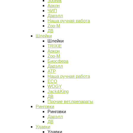
Зооник
Аркон
ЧИП
Дарэлл
Наша ручная работа
Zoo-M
ДВ
Шлейки
Шлейки
TRIXIE
Аркон
Zoo-M
Биосфера
Дарэлл
АТР
Наша ручная работа
ECO
WOGY
Jack&King
ДВ
Прочие вет.препараты
Ринговки
Ринговки
Дарэлл
ДВ
Удавки
Удавки