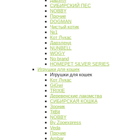
Дарэлл
СИБИРСКИЙ ПЕС
NOBBY
Прочие
DOGMAN
Чистый котик
№1
Кот Лукас
Дарэленд
NUNBELL
WOGY
No brand
HOMEPET SILVER SERIES
Игрушки для кошек
Игрушки для кошек
Кот Лукас
GiGwi
TRIXIE
Деревенские лакомства
СИБИРСКАЯ КОШКА
Зооник
TitBit
NOBBY
By Zooexpress
Veda
Прочие
Ambar