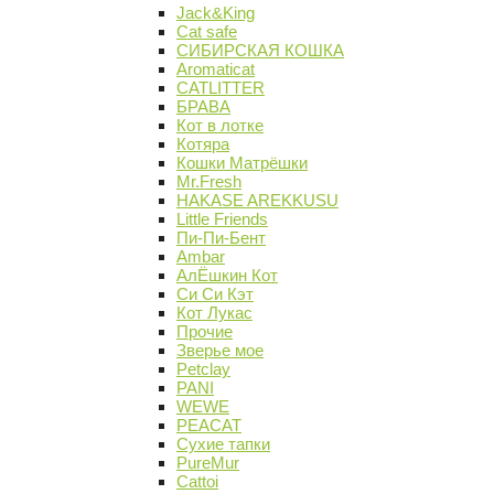
Jack&King
Cat safe
СИБИРСКАЯ КОШКА
Aromaticat
CATLITTER
БРАВА
Кот в лотке
Котяра
Кошки Матрёшки
Mr.Fresh
HAKASE AREKKUSU
Little Friends
Пи-Пи-Бент
Ambar
АлЁшкин Кот
Си Си Кэт
Кот Лукас
Прочие
Зверье мое
Petclay
PANI
WEWE
PEACAT
Сухие тапки
PureMur
Cattoi