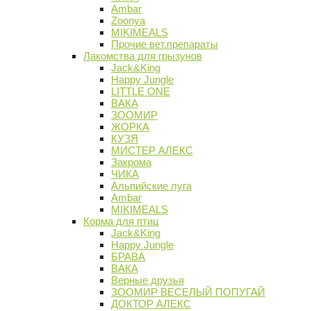
Ambar
Zoonya
MIKIMEALS
Прочие вет.препараты
Лакомства для грызунов
Jack&King
Happy Jungle
LITTLE ONE
ВАКА
ЗООМИР
ЖОРКА
КУЗЯ
МИСТЕР АЛЕКС
Закрома
ЧИКА
Альпийские луга
Ambar
MIKIMEALS
Корма для птиц
Jack&King
Happy Jungle
БРАВА
ВАКА
Верные друзья
ЗООМИР ВЕСЕЛЫЙ ПОПУГАЙ
ДОКТОР АЛЕКС