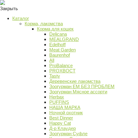
Закрыть
Каталог
Корма, лакомства
Корма для кошек
Delicana
MEALGRAND
Edelhoff
Meat Garden
Baurenhof
All
ProBalance
PROХВОСТ
Tasty
Деревенские лакомства
Зоогурман ЕМ БЕЗ ПРОБЛЕМ
Зоогурман Мясное ассорти
Herbax
PUFFINS
НАША МАРКА
Ночной охотник
Best Dinner
Happy Cat
Д-р Клаудер
Зоогурман Суфле