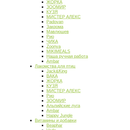
ЖОРКА
ЗООМИР
КУЗЯ
МИСТЕР АЛЕКС
Padovan
Закрома
Мавлюшев
Рио
ЧИКА
Zoonya
MIKIMEALS
Наша ручная работа
Ambar
Лакомства для птиц
Jack&King
ВАКА
ЖОРКА
КУЗЯ
МИСТЕР АЛЕКС
Рио
ЗООМИР
Альпийские луга
Ambar
Happy Jungle
Витамины и добавки
Beaphar