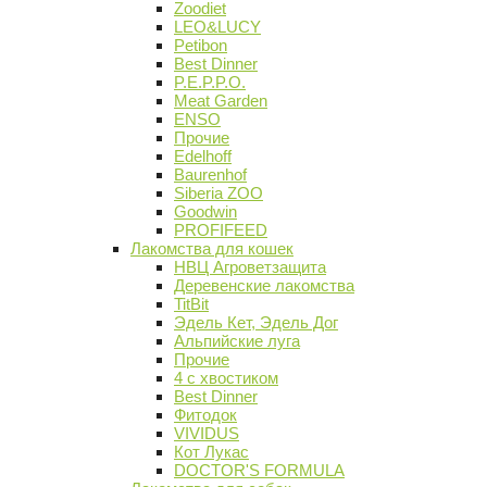
Zoodiet
LEO&LUCY
Petibon
Best Dinner
P.E.P.P.O.
Meat Garden
ENSO
Прочие
Edelhoff
Baurenhof
Siberia ZOO
Goodwin
PROFIFEED
Лакомства для кошек
НВЦ Агроветзащита
Деревенские лакомства
TitBit
Эдель Кет, Эдель Дог
Альпийские луга
Прочие
4 с хвостиком
Best Dinner
Фитодок
VIVIDUS
Кот Лукас
DOCTOR'S FORMULA