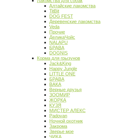
Лакомства для собак
Алтайские лакомства
TitBit
DOG FEST
Деревенские лакомства
Veda
Прочие
ДеликаЧойс
NALAPU
БРАВА
DOGNIS
Корма для грызунов
Jack&King
Happy Jungle
LITTLE ONE
БРАВА
ВАКА
Верные друзья
ЗООМИР
ЖОРКА
КУЗЯ
МИСТЕР АЛЕКС
Padovan
Ночной охотник
Закрома
Зверье мое
ЧИКА