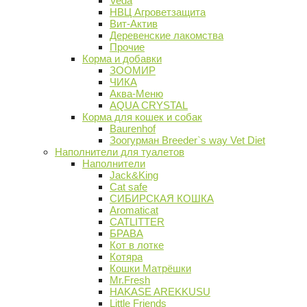
Veda
НВЦ Агроветзащита
Вит-Актив
Деревенские лакомства
Прочие
Корма и добавки
ЗООМИР
ЧИКА
Аква-Меню
AQUA CRYSTAL
Корма для кошек и собак
Baurenhof
Зоогурман Breeder`s way Vet Diet
Наполнители для туалетов
Наполнители
Jack&King
Cat safe
СИБИРСКАЯ КОШКА
Aromaticat
CATLITTER
БРАВА
Кот в лотке
Котяра
Кошки Матрёшки
Mr.Fresh
HAKASE AREKKUSU
Little Friends