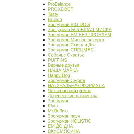
ProBalance
PROХВОСТ
Tasty
Brunch
Зоогурман BIG DOG
ЗооГурман БОЛЬШАЯ МИСКА
Зоогурман ЕМ БЕЗ ПРОБЛЕМ
Зоогурман Мясное ассорти
Зоогурман Смолли Дог
Зоогурман СПЕЦМЯС
Собачье Счастье
PUFFINS
Верные друзья
НАША МАРКА
Happy Dog
Зоогурман Суфле
НАТУРАЛЬНАЯ ФОРМУЛА
Четвероногий гурман
Деревенские лакомства
Зоогурман
Elato
Mr.Buffalo
Зоогурман пауч
Зоогурман HOLISTIC
ЕМ ДО ДНА
ВКУСМЯСИНА