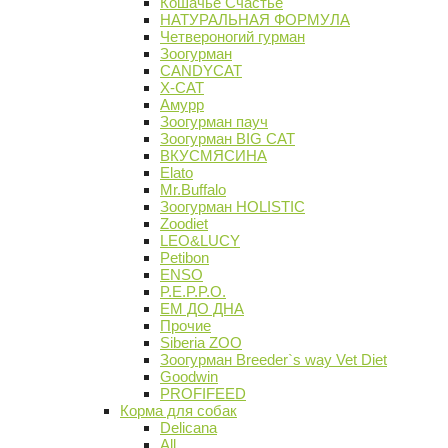
Кошачье Счастье
НАТУРАЛЬНАЯ ФОРМУЛА
Четвероногий гурман
Зоогурман
CANDYCAT
X-CAT
Амурр
Зоогурман пауч
Зоогурман BIG CAT
ВКУСМЯСИНА
Elato
Mr.Buffalo
Зоогурман HOLISTIC
Zoodiet
LEO&LUCY
Petibon
ENSO
P.E.P.P.O.
ЕМ ДО ДНА
Прочие
Siberia ZOO
Зоогурман Breeder`s way Vet Diet
Goodwin
PROFIFEED
Корма для собак
Delicana
All