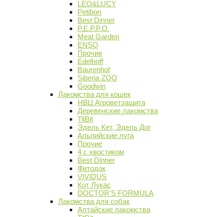
LEO&LUCY
Petibon
Best Dinner
P.E.P.P.O.
Meat Garden
ENSO
Прочие
Edelhoff
Baurenhof
Siberia ZOO
Goodwin
Лакомства для кошек
НВЦ Агроветзащита
Деревенские лакомства
TitBit
Эдель Кет, Эдель Дог
Альпийские луга
Прочие
4 с хвостиком
Best Dinner
Фитодок
VIVIDUS
Кот Лукас
DOCTOR'S FORMULA
Лакомства для собак
Алтайские лакомства