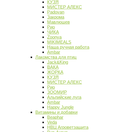
КУЗЯ
МИСТЕР АЛЕКС
Padovan
Закрома
Мавлюшев
Рио
ЧИКА
Zoonya
MIKIMEALS
Наша ручная работа
Ambar
Лакомства для птиц
Jack&King
ВАКА
ЖОРКА
КУЗЯ
МИСТЕР АЛЕКС
Рио
ЗООМИР
Альпийские луга
Ambar
Happy Jungle
Витамины и добавки
Beaphar
Veda
НВЦ Агроветзащита