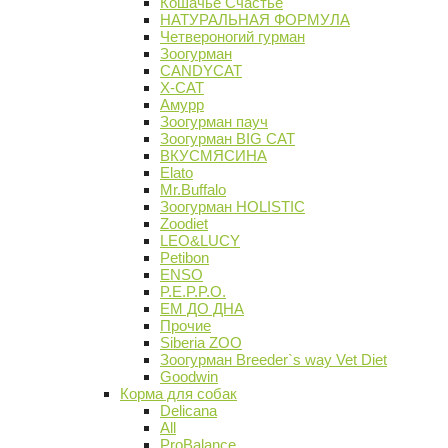
Кошачье Счастье
НАТУРАЛЬНАЯ ФОРМУЛА
Четвероногий гурман
Зоогурман
CANDYCAT
X-CAT
Амурр
Зоогурман пауч
Зоогурман BIG CAT
ВКУСМЯСИНА
Elato
Mr.Buffalo
Зоогурман HOLISTIC
Zoodiet
LEO&LUCY
Petibon
ENSO
P.E.P.P.O.
ЕМ ДО ДНА
Прочие
Siberia ZOO
Зоогурман Breeder`s way Vet Diet
Goodwin
Корма для собак
Delicana
All
ProBalance