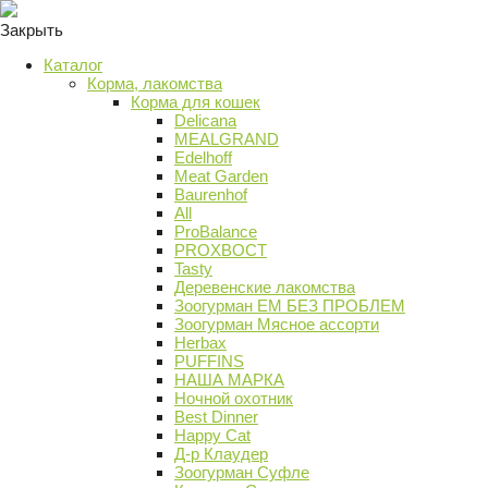
Закрыть
Каталог
Корма, лакомства
Корма для кошек
Delicana
MEALGRAND
Edelhoff
Meat Garden
Baurenhof
All
ProBalance
PROХВОСТ
Tasty
Деревенские лакомства
Зоогурман ЕМ БЕЗ ПРОБЛЕМ
Зоогурман Мясное ассорти
Herbax
PUFFINS
НАША МАРКА
Ночной охотник
Best Dinner
Happy Cat
Д-р Клаудер
Зоогурман Суфле