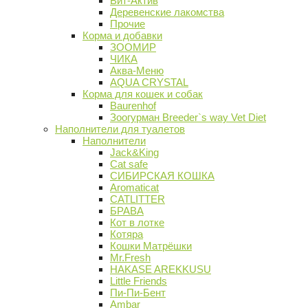
Вит-Актив
Деревенские лакомства
Прочие
Корма и добавки
ЗООМИР
ЧИКА
Аква-Меню
AQUA CRYSTAL
Корма для кошек и собак
Baurenhof
Зоогурман Breeder`s way Vet Diet
Наполнители для туалетов
Наполнители
Jack&King
Cat safe
СИБИРСКАЯ КОШКА
Aromaticat
CATLITTER
БРАВА
Кот в лотке
Котяра
Кошки Матрёшки
Mr.Fresh
HAKASE AREKKUSU
Little Friends
Пи-Пи-Бент
Ambar