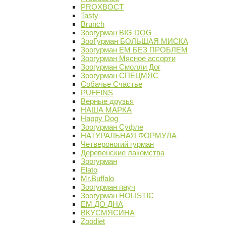
PROХВОСТ
Tasty
Brunch
Зоогурман BIG DOG
ЗооГурман БОЛЬШАЯ МИСКА
Зоогурман ЕМ БЕЗ ПРОБЛЕМ
Зоогурман Мясное ассорти
Зоогурман Смолли Дог
Зоогурман СПЕЦМЯС
Собачье Счастье
PUFFINS
Верные друзья
НАША МАРКА
Happy Dog
Зоогурман Суфле
НАТУРАЛЬНАЯ ФОРМУЛА
Четвероногий гурман
Деревенские лакомства
Зоогурман
Elato
Mr.Buffalo
Зоогурман пауч
Зоогурман HOLISTIC
ЕМ ДО ДНА
ВКУСМЯСИНА
Zoodiet