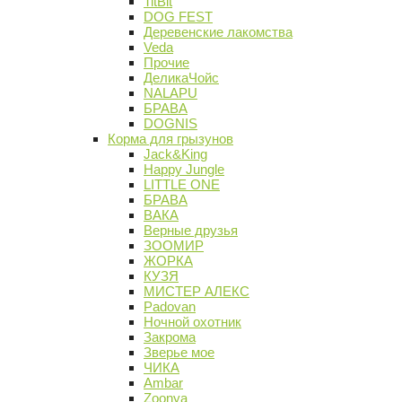
TitBit
DOG FEST
Деревенские лакомства
Veda
Прочие
ДеликаЧойс
NALAPU
БРАВА
DOGNIS
Корма для грызунов
Jack&King
Happy Jungle
LITTLE ONE
БРАВА
ВАКА
Верные друзья
ЗООМИР
ЖОРКА
КУЗЯ
МИСТЕР АЛЕКС
Padovan
Ночной охотник
Закрома
Зверье мое
ЧИКА
Ambar
Zoonya