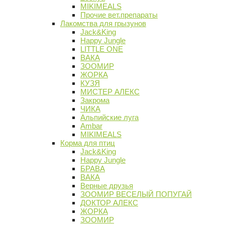
MIKIMEALS
Прочие вет.препараты
Лакомства для грызунов
Jack&King
Happy Jungle
LITTLE ONE
ВАКА
ЗООМИР
ЖОРКА
КУЗЯ
МИСТЕР АЛЕКС
Закрома
ЧИКА
Альпийские луга
Ambar
MIKIMEALS
Корма для птиц
Jack&King
Happy Jungle
БРАВА
ВАКА
Верные друзья
ЗООМИР ВЕСЕЛЫЙ ПОПУГАЙ
ДОКТОР АЛЕКС
ЖОРКА
ЗООМИР