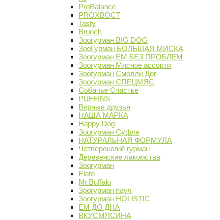
ProBalance
PROХВОСТ
Tasty
Brunch
Зоогурман BIG DOG
ЗооГурман БОЛЬШАЯ МИСКА
Зоогурман ЕМ БЕЗ ПРОБЛЕМ
Зоогурман Мясное ассорти
Зоогурман Смолли Дог
Зоогурман СПЕЦМЯС
Собачье Счастье
PUFFINS
Верные друзья
НАША МАРКА
Happy Dog
Зоогурман Суфле
НАТУРАЛЬНАЯ ФОРМУЛА
Четвероногий гурман
Деревенские лакомства
Зоогурман
Elato
Mr.Buffalo
Зоогурман пауч
Зоогурман HOLISTIC
ЕМ ДО ДНА
ВКУСМЯСИНА