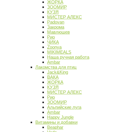
ЖОРКА
ЗООМИР
КУЗЯ
МИСТЕР АЛЕКС
Padovan
Закрома
Мавлюшев
Рио
ЧИКА
Zoonya
MIKIMEALS
Наша ручная работа
Ambar
Лакомства для птиц
Jack&King
ВАКА
ЖОРКА
КУЗЯ
МИСТЕР АЛЕКС
Рио
ЗООМИР
Альпийские луга
Ambar
Happy Jungle
Витамины и добавки
Beaphar