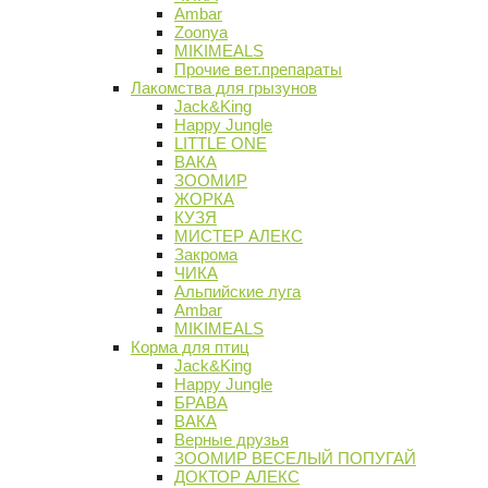
Ambar
Zoonya
MIKIMEALS
Прочие вет.препараты
Лакомства для грызунов
Jack&King
Happy Jungle
LITTLE ONE
ВАКА
ЗООМИР
ЖОРКА
КУЗЯ
МИСТЕР АЛЕКС
Закрома
ЧИКА
Альпийские луга
Ambar
MIKIMEALS
Корма для птиц
Jack&King
Happy Jungle
БРАВА
ВАКА
Верные друзья
ЗООМИР ВЕСЕЛЫЙ ПОПУГАЙ
ДОКТОР АЛЕКС