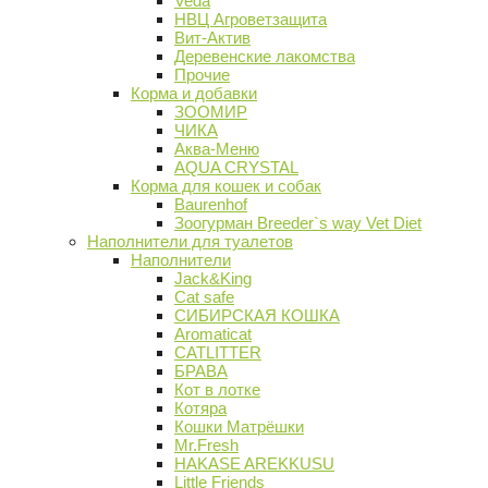
Veda
НВЦ Агроветзащита
Вит-Актив
Деревенские лакомства
Прочие
Корма и добавки
ЗООМИР
ЧИКА
Аква-Меню
AQUA CRYSTAL
Корма для кошек и собак
Baurenhof
Зоогурман Breeder`s way Vet Diet
Наполнители для туалетов
Наполнители
Jack&King
Cat safe
СИБИРСКАЯ КОШКА
Aromaticat
CATLITTER
БРАВА
Кот в лотке
Котяра
Кошки Матрёшки
Mr.Fresh
HAKASE AREKKUSU
Little Friends