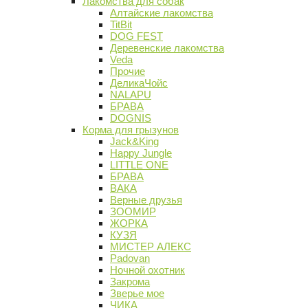
Лакомства для собак
Алтайские лакомства
TitBit
DOG FEST
Деревенские лакомства
Veda
Прочие
ДеликаЧойс
NALAPU
БРАВА
DOGNIS
Корма для грызунов
Jack&King
Happy Jungle
LITTLE ONE
БРАВА
ВАКА
Верные друзья
ЗООМИР
ЖОРКА
КУЗЯ
МИСТЕР АЛЕКС
Padovan
Ночной охотник
Закрома
Зверье мое
ЧИКА