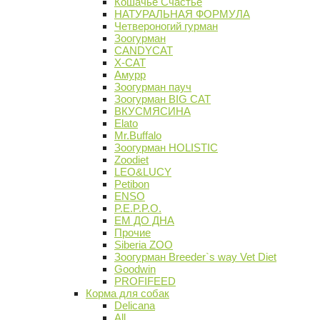
Кошачье Счастье
НАТУРАЛЬНАЯ ФОРМУЛА
Четвероногий гурман
Зоогурман
CANDYCAT
X-CAT
Амурр
Зоогурман пауч
Зоогурман BIG CAT
ВКУСМЯСИНА
Elato
Mr.Buffalo
Зоогурман HOLISTIC
Zoodiet
LEO&LUCY
Petibon
ENSO
P.E.P.P.O.
ЕМ ДО ДНА
Прочие
Siberia ZOO
Зоогурман Breeder`s way Vet Diet
Goodwin
PROFIFEED
Корма для собак
Delicana
All