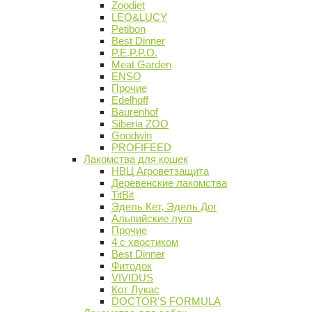
Zoodiet
LEO&LUCY
Petibon
Best Dinner
P.E.P.P.O.
Meat Garden
ENSO
Прочие
Edelhoff
Baurenhof
Siberia ZOO
Goodwin
PROFIFEED
Лакомства для кошек
НВЦ Агроветзащита
Деревенские лакомства
TitBit
Эдель Кет, Эдель Дог
Альпийские луга
Прочие
4 с хвостиком
Best Dinner
Фитодок
VIVIDUS
Кот Лукас
DOCTOR'S FORMULA