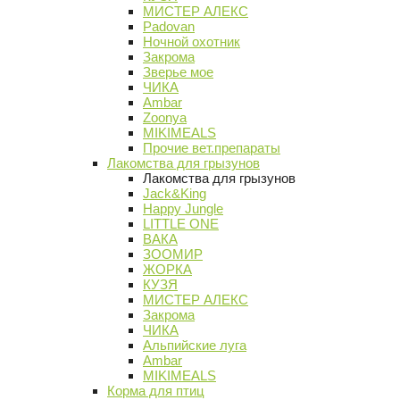
МИСТЕР АЛЕКС
Padovan
Ночной охотник
Закрома
Зверье мое
ЧИКА
Ambar
Zoonya
MIKIMEALS
Прочие вет.препараты
Лакомства для грызунов
Лакомства для грызунов
Jack&King
Happy Jungle
LITTLE ONE
ВАКА
ЗООМИР
ЖОРКА
КУЗЯ
МИСТЕР АЛЕКС
Закрома
ЧИКА
Альпийские луга
Ambar
MIKIMEALS
Корма для птиц