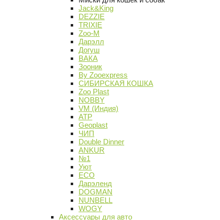
Jack&King
DEZZIE
TRIXIE
Zoo-M
Дарэлл
Догуш
ВАКА
Зооник
By Zooexpress
СИБИРСКАЯ КОШКА
Zoo Plast
NOBBY
VM (Индия)
АТР
Geoplast
ЧИП
Double Dinner
ANKUR
№1
Уют
ECO
Дарэленд
DOGMAN
NUNBELL
WOGY
Аксессуары для авто