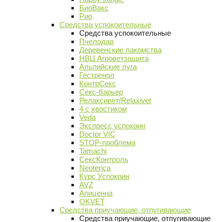
БиоВакс
Рио
Средства успокоительные
Средства успокоительные
Пчелодар
Деревенские лакомства
НВЦ Агроветзащита
Альпийские луга
Гестренол
КонтрСекс
Секс-барьер
Релаксивет/Relaxivet
4 с хвостиком
Veda
Экспресс успокоин
Doctor VIC
STOP-проблема
Tamachi
СексКонтроль
Neoterica
Курс Успокоин
AVZ
Апиценна
OKVET
Средства приучающие, отпугивающие
Средства приучающие, отпугивающие