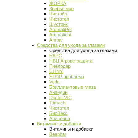
ЖОРКА
Зверье мое
Чистайл
Чистотел
Шустрик
AromatiPet
Aromaticat
Ambar
Средства для ухода за глазами
Средства для ухода за глазами
БАРС
НВЦ Агроветзащита
Пчелодар
CLINY
STOP-проблема
Veda
Бриллиантовые глаза
Анандин
Doctor VIC
Tamachi
Чистотел
БиоВакс
Апиценна
Витамины и добавки
Витамины и добавки
Beaphar