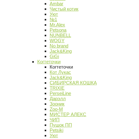
Ambar
Чистый котик
Уют
№1
Mr.Alex
Petsona
NUNBELL
WOGY
No brand
Jack&King
GiGi
Когтеточки
Когтеточки
Кот Лукас
Jack&King
СИБИРСКАЯ КОШКА
TRIXIE
PerseiLine
Дарэлл
Зооник
Zoo-M
МИСТЕР АЛЕКС
ЧИП
Пушок ПП
Petsiki
Уют