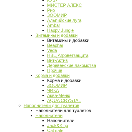
КУЗЯ
МИСТЕР АЛЕКС
Рио
ЗООМИР
Альпийские луга
Ambar
Happy Jungle
Витамины и добавки
Витамины и добавки
Beaphar
Veda
НВЦ Агроветзащита
Вит-Актив
Деревенские лакомства
Прочие
Корма и добавки
Корма и добавки
ЗООМИР
ЧИКА
Аква-Меню
AQUA CRYSTAL
Наполнители для туалетов
Наполнители для туалетов
Наполнители
Наполнители
Jack&King
Cat safe