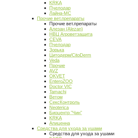
KRKA
Пчелодар
Лайна-МС
Прочие вет.препараты
Прочие вет.препараты
Алезан (Alezan)
НВЦ Агроветзащита
CEVA
Пчелодар
Зорька
Цитодерм/CitoDerm
Veda
Прочие
AVZ
OKVET
EnteroZOO
Doctor VIC
Tamachi
Ветом
СексКонтроль
Neoterica
Биоцентр "Чин"
KRKA
Апиценна
Средства для ухода за ушами
Средства для ухода за ушами