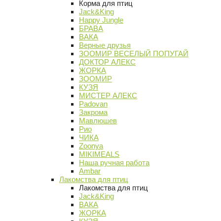
Корма для птиц
Jack&King
Happy Jungle
БРАВА
ВАКА
Верные друзья
ЗООМИР ВЕСЕЛЫЙ ПОПУГАЙ
ДОКТОР АЛЕКС
ЖОРКА
ЗООМИР
КУЗЯ
МИСТЕР АЛЕКС
Padovan
Закрома
Мавлюшев
Рио
ЧИКА
Zoonya
MIKIMEALS
Наша ручная работа
Ambar
Лакомства для птиц
Лакомства для птиц
Jack&King
ВАКА
ЖОРКА