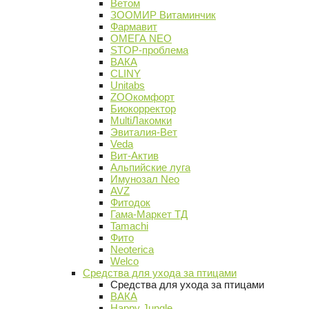
Ветом
ЗООМИР Витаминчик
Фармавит
ОМЕГА NEO
STOP-проблема
ВАКА
CLINY
Unitabs
ZOOкомфорт
Биокорректор
MultiЛакомки
Эвиталия-Вет
Veda
Вит-Актив
Альпийские луга
Имунозал Neo
AVZ
Фитодок
Гама-Маркет ТД
Tamachi
Фито
Neoterica
Welco
Средства для ухода за птицами
Средства для ухода за птицами
ВАКА
Happy Jungle