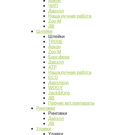
Аркон
ЧИП
Дарэлл
Наша ручная работа
Zoo-M
ДВ
Шлейки
Шлейки
TRIXIE
Аркон
Zoo-M
Биосфера
Дарэлл
АТР
Наша ручная работа
ECO
Дарэленд
WOGY
Jack&King
ДВ
Прочие вет.препараты
Ринговки
Ринговки
Дарэлл
ДВ
Удавки
Удавки