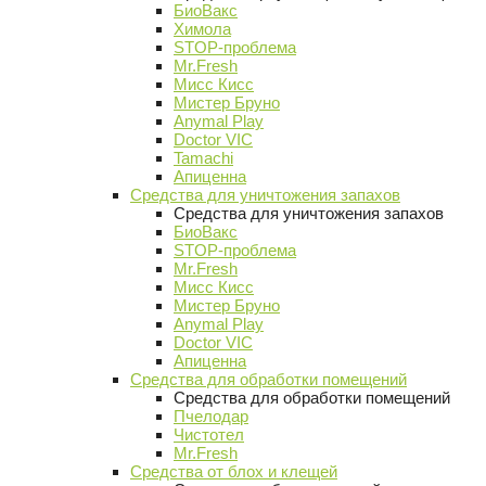
БиоВакс
Химола
STOP-проблема
Mr.Fresh
Мисс Кисс
Мистер Бруно
Anymal Play
Doctor VIC
Tamachi
Апиценна
Средства для уничтожения запахов
Средства для уничтожения запахов
БиоВакс
STOP-проблема
Mr.Fresh
Мисс Кисс
Мистер Бруно
Anymal Play
Doctor VIC
Апиценна
Средства для обработки помещений
Средства для обработки помещений
Пчелодар
Чистотел
Mr.Fresh
Средства от блох и клещей