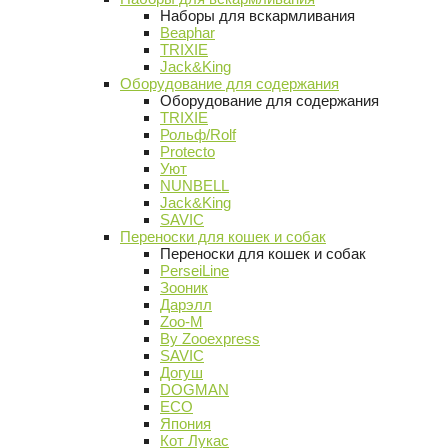
Наборы для вскармливания
Beaphar
TRIXIE
Jack&King
Оборудование для содержания
Оборудование для содержания
TRIXIE
Рольф/Rolf
Protecto
Уют
NUNBELL
Jack&King
SAVIC
Переноски для кошек и собак
Переноски для кошек и собак
PerseiLine
Зооник
Дарэлл
Zoo-M
By Zooexpress
SAVIC
Догуш
DOGMAN
ECO
Япония
Кот Лукас