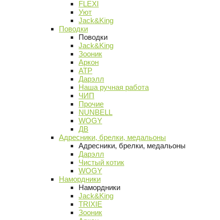
FLEXI
Уют
Jack&King
Поводки
Поводки
Jack&King
Зооник
Аркон
АТР
Дарэлл
Наша ручная работа
ЧИП
Прочие
NUNBELL
WOGY
ДВ
Адресники, брелки, медальоны
Адресники, брелки, медальоны
Дарэлл
Чистый котик
WOGY
Намордники
Намордники
Jack&King
TRIXIE
Зооник