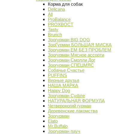
Корма для собак
Delicana
All
ProBalance
PROХВОСТ
Tasty
Brunch
Зоогурман BIG DOG
ЗооГурман БОЛЬШАЯ МИСКА
Зоогурман ЕМ БЕЗ ПРОБЛЕМ
Зоогурман Мясное ассорти
Зоогурман Смолли Дог
Зоогурман СПЕЦМЯС
Собачье Счастье
PUFFINS
Верные друзья
НАША МАРКА
Happy Dog
Зоогурман Суфле
НАТУРАЛЬНАЯ ФОРМУЛА
Четвероногий гурман
Деревенские лакомства
Зоогурман
Elato
Mr.Buffalo
Зоогурман пауч