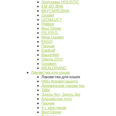
Зоогурман HOLISTIC
ЕМ ДО ДНА
ВКУСМЯСИНА
Zoodiet
LEO&LUCY
Petibon
Best Dinner
P.E.P.P.O.
Meat Garden
ENSO
Прочие
Edelhoff
Baurenhof
Siberia ZOO
Goodwin
MEALGRAND
Лакомства для кошек
Лакомства для кошек
НВЦ Агроветзащита
Деревенские лакомства
TitBit
Эдель Кет, Эдель Дог
Альпийские луга
Прочие
4 с хвостиком
Best Dinner