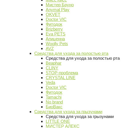
Мистер Бруно
Anymal Play
OKVET
Doctor VIC
Фитодок
Brizberry
Eva PETS
Апиценна
Woolly Pets
AVZ
Средства для ухода за полостью рта
Средства для ухода за полостью рта
Beaphar
CLINY
STOP-проблема
CRYSTAL LINE
Veda
Doctor VIC
Фитодок
Tamachi
No brand
БиоВакс
Средства для ухода за грызунами
Средства для ухода за грызунами
LITTLE ONE
МИСТЕР АЛЕКС