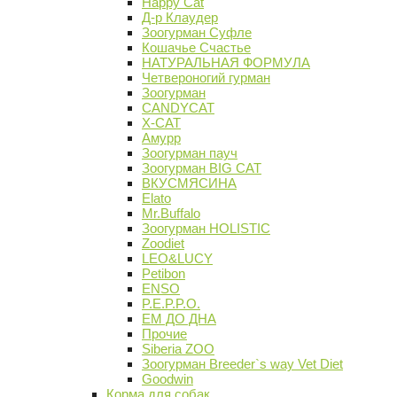
Happy Cat
Д-р Клаудер
Зоогурман Суфле
Кошачье Счастье
НАТУРАЛЬНАЯ ФОРМУЛА
Четвероногий гурман
Зоогурман
CANDYCAT
X-CAT
Амурр
Зоогурман пауч
Зоогурман BIG CAT
ВКУСМЯСИНА
Elato
Mr.Buffalo
Зоогурман HOLISTIC
Zoodiet
LEO&LUCY
Petibon
ENSO
P.E.P.P.O.
ЕМ ДО ДНА
Прочие
Siberia ZOO
Зоогурман Breeder`s way Vet Diet
Goodwin
Корма для собак