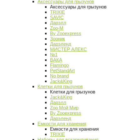
Аксессуары для грызунов
Аксессуары для грызунов
TRIXIE
SAVIC
Дарэлл
Zoo-M
By Zooexpress
Зооник
Дарэленд
МИСТЕР АЛЕКС
№1
ВАКА
Flamingo
PetStandArt
No brand
Jack&King
Клетки для грызунов
Клетки для грызунов
Jack&King
Дарэлл
Zoo Мой Мир
By Zooexpress
Дарэленд
Емкости для хранения
Емкости для хранения
TRIXIE
Наборы для вскармливания