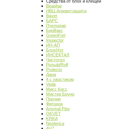
Средства от блох и клещей
Beaphar
НВЦ Агроветзащита
Bayer
БАРС
Пчелодар
БиоВакс
GreenFort
Inspector
ИН-АП
БлохНэт
ИНСЕКТАЛ
Чистотел
Рольф/Rolf
Protecto
Дана
4 с хвостиком
Veda
Мисс Кисс
Мистер Бруно
Прочие
Фитодок
Anymal Play
OKVET
KRKA
Neoterica
AVZ