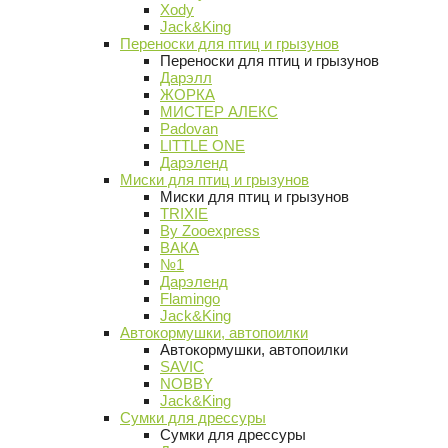
Xody
Jack&King
Переноски для птиц и грызунов
Переноски для птиц и грызунов
Дарэлл
ЖОРКА
МИСТЕР АЛЕКС
Padovan
LITTLE ONE
Дарэленд
Миски для птиц и грызунов
Миски для птиц и грызунов
TRIXIE
By Zooexpress
ВАКА
№1
Дарэленд
Flamingo
Jack&King
Автокормушки, автопоилки
Автокормушки, автопоилки
SAVIC
NOBBY
Jack&King
Сумки для дрессуры
Сумки для дрессуры