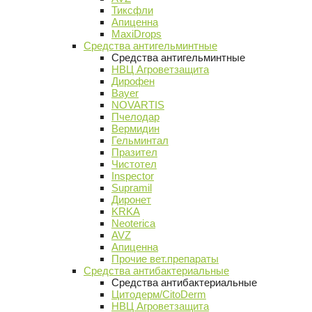
Тиксфли
Апиценна
MaxiDrops
Средства антигельминтные
Средства антигельминтные
НВЦ Агроветзащита
Дирофен
Bayer
NOVARTIS
Пчелодар
Вермидин
Гельминтал
Празител
Чистотел
Inspector
Supramil
Диронет
KRKA
Neoterica
AVZ
Апиценна
Прочие вет.препараты
Средства антибактериальные
Средства антибактериальные
Цитодерм/CitoDerm
НВЦ Агроветзащита