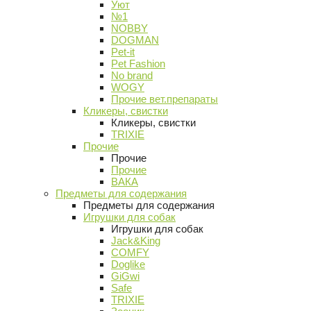
Уют
№1
NOBBY
DOGMAN
Pet-it
Pet Fashion
No brand
WOGY
Прочие вет.препараты
Кликеры, свистки
Кликеры, свистки
TRIXIE
Прочие
Прочие
Прочие
ВАКА
Предметы для содержания
Предметы для содержания
Игрушки для собак
Игрушки для собак
Jack&King
COMFY
Doglike
GiGwi
Safe
TRIXIE