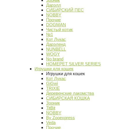
Зооник
Дарэлл
СИБИРСКИЙ ПЕС
NOBBY
Прочие
DOGMAN
Чистый котик
№1
Кот Лукас
Дарэленд
NUNBELL
WOGY
No brand
HOMEPET SILVER SERIES
Игрушки для кошек
Игрушки для кошек
Кот Лукас
GiGwi
TRIXIE
Деревенские лакомства
СИБИРСКАЯ КОШКА
Зооник
TitBit
NOBBY
By Zooexpress
Veda
Прочие