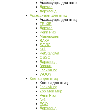
Аксессуары для авто
Дарэлл
Дарэленд
Аксессуары для птиц
Аксессуары для птиц
TRIXIE
Дарэлл
Penn Plax
Мавлюшев
ВАКА
SAVIC
№1
PetStandArt
OSSO
Дарэленд
Зооник
Jack&King
WOGY
Клетки для птиц
Клетки для птиц
Jack&King
Zoo Мой Мир
Penn Plax
№1
ECO
Дарэленд