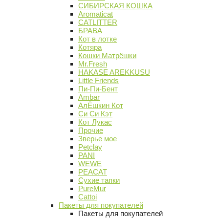
СИБИРСКАЯ КОШКА
Aromaticat
CATLITTER
БРАВА
Кот в лотке
Котяра
Кошки Матрёшки
Mr.Fresh
HAKASE AREKKUSU
Little Friends
Пи-Пи-Бент
Ambar
АлЁшкин Кот
Си Си Кэт
Кот Лукас
Прочие
Зверье мое
Petclay
PANI
WEWE
PEACAT
Сухие тапки
PureMur
Cattoi
Пакеты для покупателей
Пакеты для покупателей