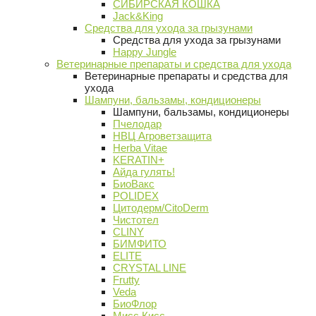
СИБИРСКАЯ КОШКА
Jack&King
Средства для ухода за грызунами
Средства для ухода за грызунами
Happy Jungle
Ветеринарные препараты и средства для ухода
Ветеринарные препараты и средства для
ухода
Шампуни, бальзамы, кондиционеры
Шампуни, бальзамы, кондиционеры
Пчелодар
НВЦ Агроветзащита
Herba Vitae
KERATIN+
Айда гулять!
БиоВакс
POLIDEX
Цитодерм/CitoDerm
Чистотел
CLINY
БИМФИТО
ELITE
CRYSTAL LINE
Frutty
Veda
БиоФлор
Мисс Кисс