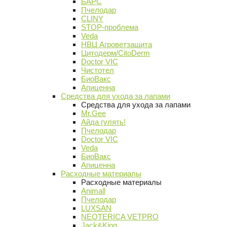
БАРС
Пчелодар
CLINY
STOP-проблема
Veda
НВЦ Агроветзащита
Цитодерм/CitoDerm
Doctor VIC
Чистотел
БиоВакс
Апиценна
Средства для ухода за лапами
Средства для ухода за лапами
Mr.Gee
Айда гулять!
Пчелодар
Doctor VIC
Veda
БиоВакс
Апиценна
Расходные материалы
Расходные материалы
Animall
Пчелодар
LUXSAN
NEOTERICA VETPRO
Jack&King