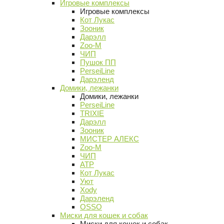
Игровые комплексы
Игровые комплексы
Кот Лукас
Зооник
Дарэлл
Zoo-M
ЧИП
Пушок ПП
PerseiLine
Дарэленд
Домики, лежанки
Домики, лежанки
PerseiLine
TRIXIE
Дарэлл
Зооник
МИСТЕР АЛЕКС
Zoo-M
ЧИП
АТР
Кот Лукас
Уют
Xody
Дарэленд
OSSO
Миски для кошек и собак
Миски для кошек и собак