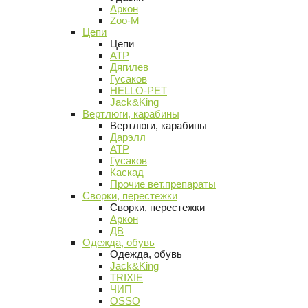
Аркон
Zoo-M
Цепи
Цепи
АТР
Дягилев
Гусаков
HELLO-PET
Jack&King
Вертлюги, карабины
Вертлюги, карабины
Дарэлл
АТР
Гусаков
Каскад
Прочие вет.препараты
Сворки, перестежки
Сворки, перестежки
Аркон
ДВ
Одежда, обувь
Одежда, обувь
Jack&King
TRIXIE
ЧИП
OSSO