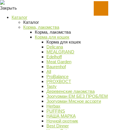
Закрыть
Каталог
Каталог
Корма, лакомства
Корма, лакомства
Корма для кошек
Корма для кошек
Delicana
MEALGRAND
Edelhoff
Meat Garden
Baurenhof
All
ProBalance
PROХВОСТ
Tasty
Деревенские лакомства
Зоогурман ЕМ БЕЗ ПРОБЛЕМ
Зоогурман Мясное ассорти
Herbax
PUFFINS
НАША МАРКА
Ночной охотник
Best Dinner