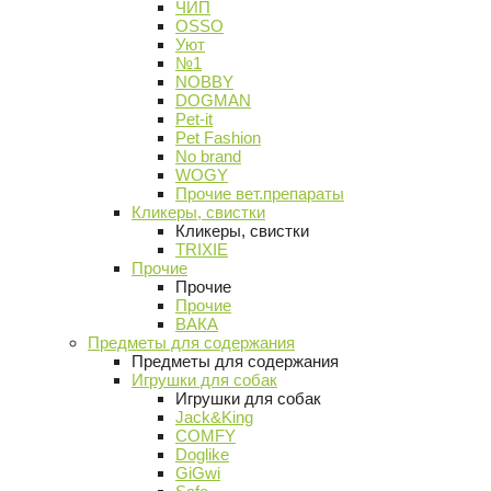
ЧИП
OSSO
Уют
№1
NOBBY
DOGMAN
Pet-it
Pet Fashion
No brand
WOGY
Прочие вет.препараты
Кликеры, свистки
Кликеры, свистки
TRIXIE
Прочие
Прочие
Прочие
ВАКА
Предметы для содержания
Предметы для содержания
Игрушки для собак
Игрушки для собак
Jack&King
COMFY
Doglike
GiGwi