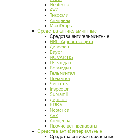
Neoterica
AVZ
Тиксфли
Апиценна
MaxiDrops
Средства антигельминтные
Средства антигельминтные
НВЦ Агроветзащита
Дирофен
Bayer
NOVARTIS
Пчелодар
Вермидин
Гельминтал
Празител
Чистотел
Inspector
Supramil
Диронет
KRKA
Neoterica
AVZ
Апиценна
Прочие вет.препараты
Средства антибактериальные
Средства антибактериальные