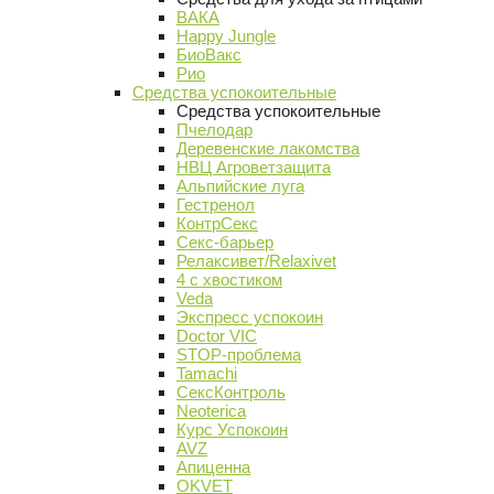
ВАКА
Happy Jungle
БиоВакс
Рио
Средства успокоительные
Средства успокоительные
Пчелодар
Деревенские лакомства
НВЦ Агроветзащита
Альпийские луга
Гестренол
КонтрСекс
Секс-барьер
Релаксивет/Relaxivet
4 с хвостиком
Veda
Экспресс успокоин
Doctor VIC
STOP-проблема
Tamachi
СексКонтроль
Neoterica
Курс Успокоин
AVZ
Апиценна
OKVET