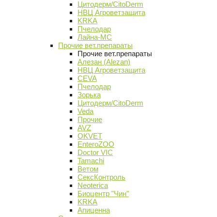
Цитодерм/CitoDerm
НВЦ Агроветзащита
KRKA
Пчелодар
Лайна-МС
Прочие вет.препараты
Прочие вет.препараты
Алезан (Alezan)
НВЦ Агроветзащита
CEVA
Пчелодар
Зорька
Цитодерм/CitoDerm
Veda
Прочие
AVZ
OKVET
EnteroZOO
Doctor VIC
Tamachi
Ветом
СексКонтроль
Neoterica
Биоцентр "Чин"
KRKA
Апиценна