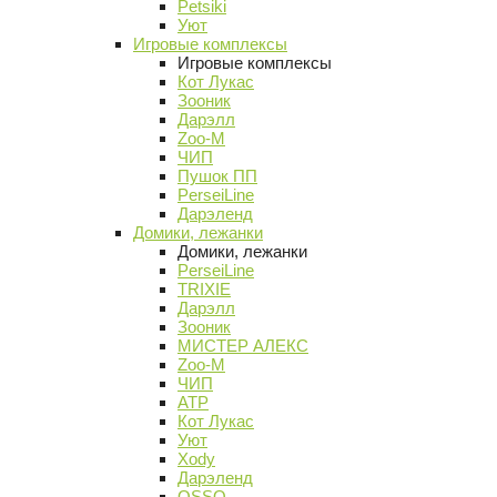
Petsiki
Уют
Игровые комплексы
Игровые комплексы
Кот Лукас
Зооник
Дарэлл
Zoo-M
ЧИП
Пушок ПП
PerseiLine
Дарэленд
Домики, лежанки
Домики, лежанки
PerseiLine
TRIXIE
Дарэлл
Зооник
МИСТЕР АЛЕКС
Zoo-M
ЧИП
АТР
Кот Лукас
Уют
Xody
Дарэленд
OSSO