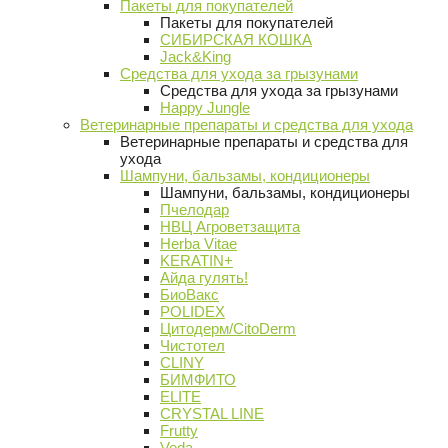
Пакеты для покупателей
Пакеты для покупателей
СИБИРСКАЯ КОШКА
Jack&King
Средства для ухода за грызунами
Средства для ухода за грызунами
Happy Jungle
Ветеринарные препараты и средства для ухода
Ветеринарные препараты и средства для
ухода
Шампуни, бальзамы, кондиционеры
Шампуни, бальзамы, кондиционеры
Пчелодар
НВЦ Агроветзащита
Herba Vitae
KERATIN+
Айда гулять!
БиоВакс
POLIDEX
Цитодерм/CitoDerm
Чистотел
CLINY
БИМФИТО
ELITE
CRYSTAL LINE
Frutty
Veda