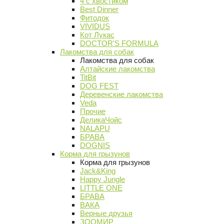
4 с хвостиком
Best Dinner
Фитодок
VIVIDUS
Кот Лукас
DOCTOR'S FORMULA
Лакомства для собак
Лакомства для собак
Алтайские лакомства
TitBit
DOG FEST
Деревенские лакомства
Veda
Прочие
ДеликаЧойс
NALAPU
БРАВА
DOGNIS
Корма для грызунов
Корма для грызунов
Jack&King
Happy Jungle
LITTLE ONE
БРАВА
ВАКА
Верные друзья
ЗООМИР