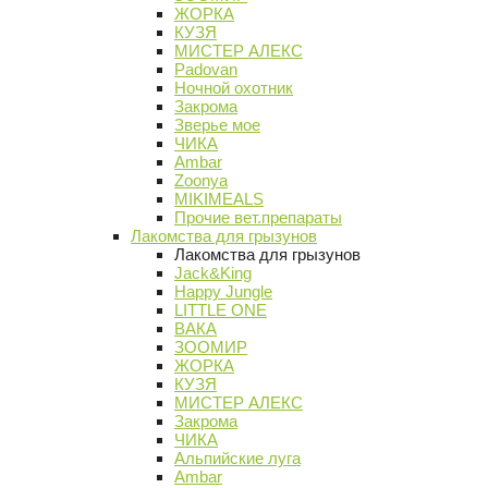
ЖОРКА
КУЗЯ
МИСТЕР АЛЕКС
Padovan
Ночной охотник
Закрома
Зверье мое
ЧИКА
Ambar
Zoonya
MIKIMEALS
Прочие вет.препараты
Лакомства для грызунов
Лакомства для грызунов
Jack&King
Happy Jungle
LITTLE ONE
ВАКА
ЗООМИР
ЖОРКА
КУЗЯ
МИСТЕР АЛЕКС
Закрома
ЧИКА
Альпийские луга
Ambar