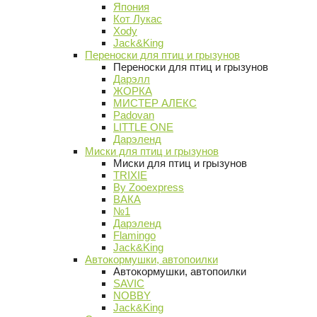
Япония
Кот Лукас
Xody
Jack&King
Переноски для птиц и грызунов
Переноски для птиц и грызунов
Дарэлл
ЖОРКА
МИСТЕР АЛЕКС
Padovan
LITTLE ONE
Дарэленд
Миски для птиц и грызунов
Миски для птиц и грызунов
TRIXIE
By Zooexpress
ВАКА
№1
Дарэленд
Flamingo
Jack&King
Автокормушки, автопоилки
Автокормушки, автопоилки
SAVIC
NOBBY
Jack&King