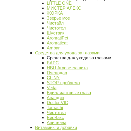
LITTLE ONE
МИСТЕР АЛЕКС
ЖОРКА
Зверье мое
Чистайл
Чистотел
Шустрик
AromatiPet
Aromaticat
Ambar
Средства для ухода за глазами
Средства для ухода за глазами
БАРС
НВЦ Агроветзащита
Пчелодар
CLINY
STOP-проблема
Veda
Бриллиантовые глаза
Анандин
Doctor VIC
Tamachi
Чистотел
БиоВакс
Апиценна
Витамины и добавки