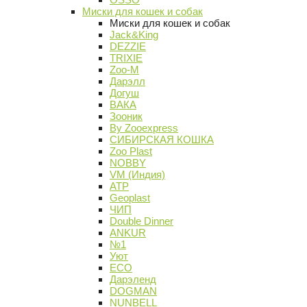
Миски для кошек и собак
Миски для кошек и собак
Jack&King
DEZZIE
TRIXIE
Zoo-M
Дарэлл
Догуш
ВАКА
Зооник
By Zooexpress
СИБИРСКАЯ КОШКА
Zoo Plast
NOBBY
VM (Индия)
АТР
Geoplast
ЧИП
Double Dinner
ANKUR
№1
Уют
ECO
Дарэленд
DOGMAN
NUNBELL