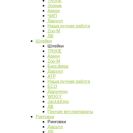
TRIXIE
Зооник
Аркон
ЧИП
Дарэлл
Наша ручная работа
Zoo-M
ДВ
Шлейки
Шлейки
TRIXIE
Аркон
Zoo-M
Биосфера
Дарэлл
АТР
Наша ручная работа
ECO
Дарэленд
WOGY
Jack&King
ДВ
Прочие вет.препараты
Ринговки
Ринговки
Дарэлл
ДВ