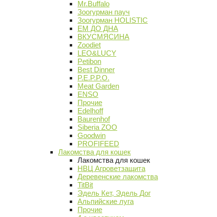
Mr.Buffalo
Зоогурман пауч
Зоогурман HOLISTIC
ЕМ ДО ДНА
ВКУСМЯСИНА
Zoodiet
LEO&LUCY
Petibon
Best Dinner
P.E.P.P.O.
Meat Garden
ENSO
Прочие
Edelhoff
Baurenhof
Siberia ZOO
Goodwin
PROFIFEED
Лакомства для кошек
Лакомства для кошек
НВЦ Агроветзащита
Деревенские лакомства
TitBit
Эдель Кет, Эдель Дог
Альпийские луга
Прочие