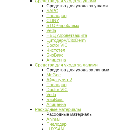
Средства для ухода за ушами
Средства для ухода за ушами
БАРС
Пчелодар
CLINY
STOP-проблема
Veda
НВЦ Агроветзащита
Цитодерм/CitoDerm
Doctor VIC
Чистотел
БиоВакс
Апиценна
Средства для ухода за лапами
Средства для ухода за лапами
Mr.Gee
Айда гулять!
Пчелодар
Doctor VIC
Veda
БиоВакс
Апиценна
Расходные материалы
Расходные материалы
Animall
Пчелодар
LUXSAN