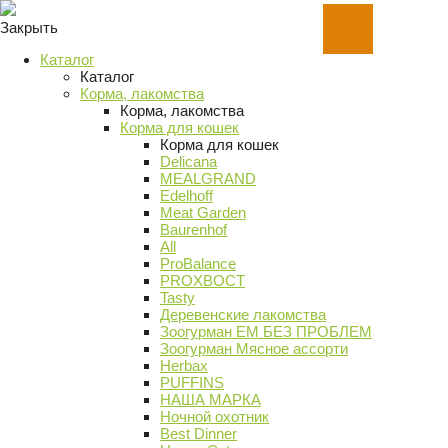
Закрыть
Каталог
Каталог
Корма, лакомства
Корма, лакомства
Корма для кошек
Корма для кошек
Delicana
MEALGRAND
Edelhoff
Meat Garden
Baurenhof
All
ProBalance
PROХВОСТ
Tasty
Деревенские лакомства
Зоогурман ЕМ БЕЗ ПРОБЛЕМ
Зоогурман Мясное ассорти
Herbax
PUFFINS
НАША МАРКА
Ночной охотник
Best Dinner