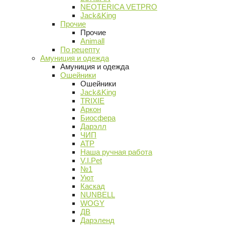
NEOTERICA VETPRO
Jack&King
Прочие
Прочие
Animall
По рецепту
Амуниция и одежда
Амуниция и одежда
Ошейники
Ошейники
Jack&King
TRIXIE
Аркон
Биосфера
Дарэлл
ЧИП
АТР
Наша ручная работа
V.I.Pet
№1
Уют
Каскад
NUNBELL
WOGY
ДВ
Дарэленд