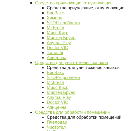
Средства приучающие, отпугивающие
Средства приучающие, отпугивающие
БиоВакс
Химола
STOP-проблема
Mr.Fresh
Мисс Кисс
Мистер Бруно
Anymal Play
Doctor VIC
Tamachi
Апиценна
Средства для уничтожения запахов
Средства для уничтожения запахов
БиоВакс
STOP-проблема
Mr.Fresh
Мисс Кисс
Мистер Бруно
Anymal Play
Doctor VIC
Апиценна
Средства для обработки помещений
Средства для обработки помещений
Пчелодар
Чистотел