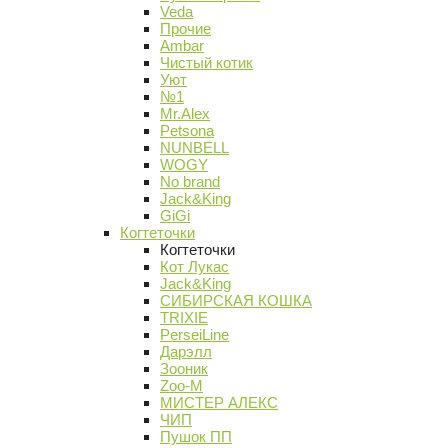
Veda
Прочие
Ambar
Чистый котик
Уют
№1
Mr.Alex
Petsona
NUNBELL
WOGY
No brand
Jack&King
GiGi
Когтеточки
Когтеточки
Кот Лукас
Jack&King
СИБИРСКАЯ КОШКА
TRIXIE
PerseiLine
Дарэлл
Зооник
Zoo-M
МИСТЕР АЛЕКС
ЧИП
Пушок ПП