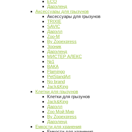
ECO
Дарэленд
Аксессуары для грызунов
Аксессуары для грызунов
TRIXIE
SAVIC
Дарэлл
Zoo-M
By Zooexpress
Зооник
Дарэленд
МИСТЕР АЛЕКС
№1
ВАКА
Flamingo
PetStandArt
No brand
Jack&King
Клетки для грызунов
Клетки для грызунов
Jack&King
Дарэлл
Zoo Мой Мир
By Zooexpress
Дарэленд
Емкости для хранения
Емкости для хранения