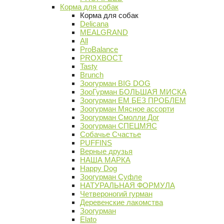
Корма для собак
Корма для собак
Delicana
MEALGRAND
All
ProBalance
PROХВОСТ
Tasty
Brunch
Зоогурман BIG DOG
ЗооГурман БОЛЬШАЯ МИСКА
Зоогурман ЕМ БЕЗ ПРОБЛЕМ
Зоогурман Мясное ассорти
Зоогурман Смолли Дог
Зоогурман СПЕЦМЯС
Собачье Счастье
PUFFINS
Верные друзья
НАША МАРКА
Happy Dog
Зоогурман Суфле
НАТУРАЛЬНАЯ ФОРМУЛА
Четвероногий гурман
Деревенские лакомства
Зоогурман
Elato