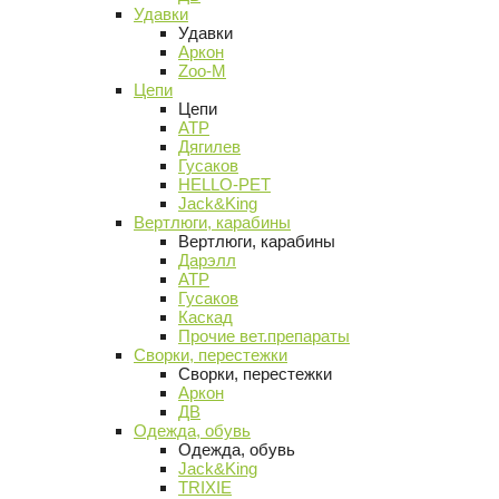
Удавки
Удавки
Аркон
Zoo-M
Цепи
Цепи
АТР
Дягилев
Гусаков
HELLO-PET
Jack&King
Вертлюги, карабины
Вертлюги, карабины
Дарэлл
АТР
Гусаков
Каскад
Прочие вет.препараты
Сворки, перестежки
Сворки, перестежки
Аркон
ДВ
Одежда, обувь
Одежда, обувь
Jack&King
TRIXIE