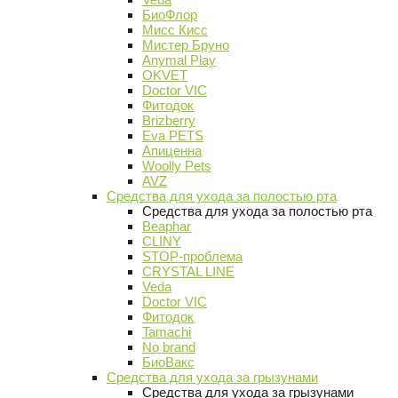
БиоФлор
Мисс Кисс
Мистер Бруно
Anymal Play
OKVET
Doctor VIC
Фитодок
Brizberry
Eva PETS
Апиценна
Woolly Pets
AVZ
Средства для ухода за полостью рта
Средства для ухода за полостью рта
Beaphar
CLINY
STOP-проблема
CRYSTAL LINE
Veda
Doctor VIC
Фитодок
Tamachi
No brand
БиоВакс
Средства для ухода за грызунами
Средства для ухода за грызунами