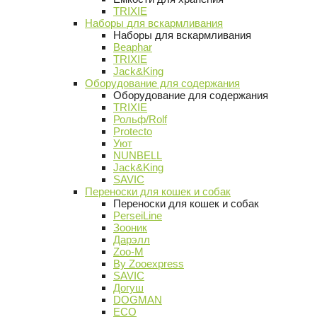
TRIXIE
Наборы для вскармливания
Наборы для вскармливания
Beaphar
TRIXIE
Jack&King
Оборудование для содержания
Оборудование для содержания
TRIXIE
Рольф/Rolf
Protecto
Уют
NUNBELL
Jack&King
SAVIC
Переноски для кошек и собак
Переноски для кошек и собак
PerseiLine
Зооник
Дарэлл
Zoo-M
By Zooexpress
SAVIC
Догуш
DOGMAN
ECO