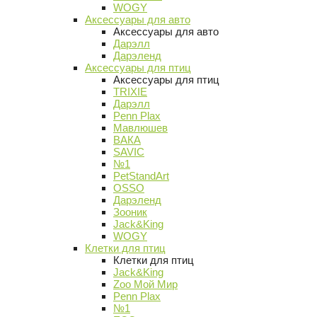
WOGY
Аксессуары для авто
Аксессуары для авто
Дарэлл
Дарэленд
Аксессуары для птиц
Аксессуары для птиц
TRIXIE
Дарэлл
Penn Plax
Мавлюшев
ВАКА
SAVIC
№1
PetStandArt
OSSO
Дарэленд
Зооник
Jack&King
WOGY
Клетки для птиц
Клетки для птиц
Jack&King
Zoo Мой Мир
Penn Plax
№1