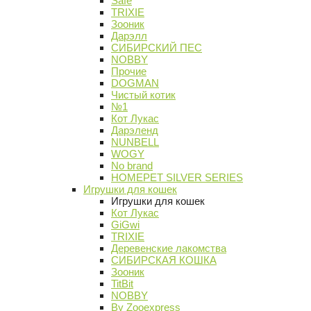
Safe
TRIXIE
Зооник
Дарэлл
СИБИРСКИЙ ПЕС
NOBBY
Прочие
DOGMAN
Чистый котик
№1
Кот Лукас
Дарэленд
NUNBELL
WOGY
No brand
HOMEPET SILVER SERIES
Игрушки для кошек
Игрушки для кошек
Кот Лукас
GiGwi
TRIXIE
Деревенские лакомства
СИБИРСКАЯ КОШКА
Зооник
TitBit
NOBBY
By Zooexpress