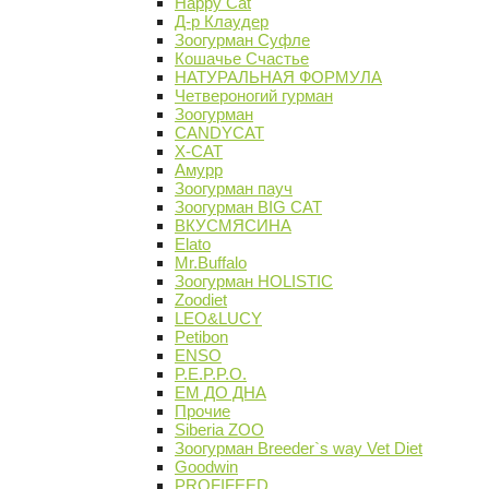
Happy Cat
Д-р Клаудер
Зоогурман Суфле
Кошачье Счастье
НАТУРАЛЬНАЯ ФОРМУЛА
Четвероногий гурман
Зоогурман
CANDYCAT
X-CAT
Амурр
Зоогурман пауч
Зоогурман BIG CAT
ВКУСМЯСИНА
Elato
Mr.Buffalo
Зоогурман HOLISTIC
Zoodiet
LEO&LUCY
Petibon
ENSO
P.E.P.P.O.
ЕМ ДО ДНА
Прочие
Siberia ZOO
Зоогурман Breeder`s way Vet Diet
Goodwin
PROFIFEED