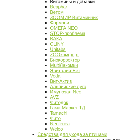
Витамины и добавки
Beaphar
Ветом
ЗООМИР Витаминчик
Фармавит
ОМЕГА NEO
STOP-проблема
ВАКА
CLINY
Unitabs
ZOOкомфорт
Биокорректор
MultiЛакомки
Эвиталия-Вет
Veda
Вит-Актив
Альпийские луга
Имунозал Neo
AVZ
Фитодок
Гама-Маркет ТД
Tamachi
Фито
Neoterica
Welco
Средства для ухода за птицами
Средства для ухода за птицами