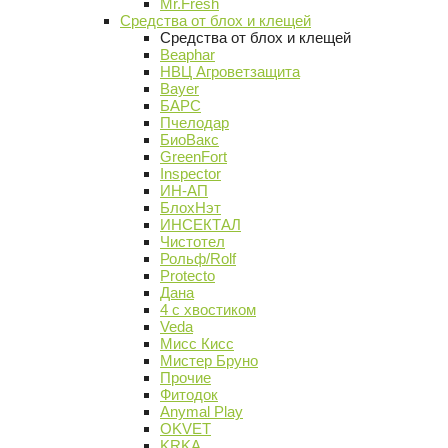
Mr.Fresh
Средства от блох и клещей
Средства от блох и клещей
Beaphar
НВЦ Агроветзащита
Bayer
БАРС
Пчелодар
БиоВакс
GreenFort
Inspector
ИН-АП
БлохНэт
ИНСЕКТАЛ
Чистотел
Рольф/Rolf
Protecto
Дана
4 с хвостиком
Veda
Мисс Кисс
Мистер Бруно
Прочие
Фитодок
Anymal Play
OKVET
KRKA