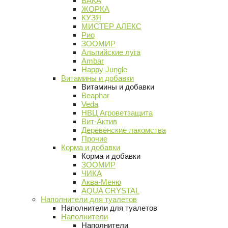
ВАКА
ЖОРКА
КУЗЯ
МИСТЕР АЛЕКС
Рио
ЗООМИР
Альпийские луга
Ambar
Happy Jungle
Витамины и добавки
Витамины и добавки
Beaphar
Veda
НВЦ Агроветзащита
Вит-Актив
Деревенские лакомства
Прочие
Корма и добавки
Корма и добавки
ЗООМИР
ЧИКА
Аква-Меню
AQUA CRYSTAL
Наполнители для туалетов
Наполнители для туалетов
Наполнители
Наполнители