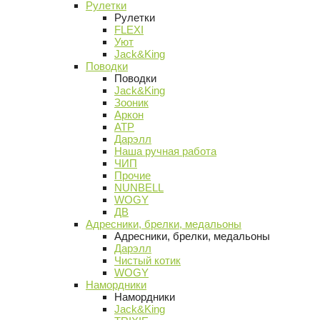
Рулетки
Рулетки
FLEXI
Уют
Jack&King
Поводки
Поводки
Jack&King
Зооник
Аркон
АТР
Дарэлл
Наша ручная работа
ЧИП
Прочие
NUNBELL
WOGY
ДВ
Адресники, брелки, медальоны
Адресники, брелки, медальоны
Дарэлл
Чистый котик
WOGY
Намордники
Намордники
Jack&King