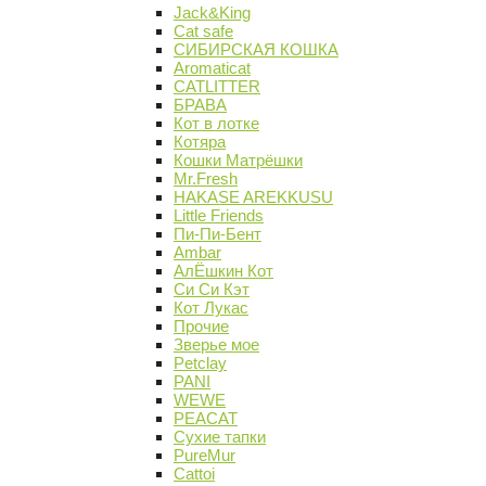
Jack&King
Cat safe
СИБИРСКАЯ КОШКА
Aromaticat
CATLITTER
БРАВА
Кот в лотке
Котяра
Кошки Матрёшки
Mr.Fresh
HAKASE AREKKUSU
Little Friends
Пи-Пи-Бент
Ambar
АлЁшкин Кот
Си Си Кэт
Кот Лукас
Прочие
Зверье мое
Petclay
PANI
WEWE
PEACAT
Сухие тапки
PureMur
Cattoi