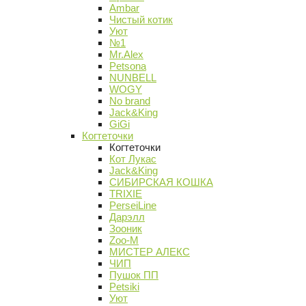
Ambar
Чистый котик
Уют
№1
Mr.Alex
Petsona
NUNBELL
WOGY
No brand
Jack&King
GiGi
Когтеточки
Когтеточки
Кот Лукас
Jack&King
СИБИРСКАЯ КОШКА
TRIXIE
PerseiLine
Дарэлл
Зооник
Zoo-M
МИСТЕР АЛЕКС
ЧИП
Пушок ПП
Petsiki
Уют