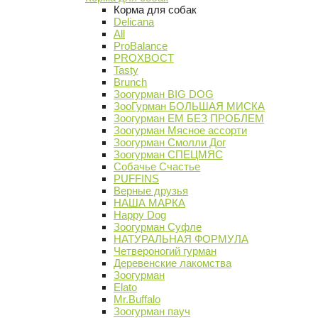
Корма для собак
Delicana
All
ProBalance
PROХВОСТ
Tasty
Brunch
Зоогурман BIG DOG
ЗооГурман БОЛЬШАЯ МИСКА
Зоогурман ЕМ БЕЗ ПРОБЛЕМ
Зоогурман Мясное ассорти
Зоогурман Смолли Дог
Зоогурман СПЕЦМЯС
Собачье Счастье
PUFFINS
Верные друзья
НАША МАРКА
Happy Dog
Зоогурман Суфле
НАТУРАЛЬНАЯ ФОРМУЛА
Четвероногий гурман
Деревенские лакомства
Зоогурман
Elato
Mr.Buffalo
Зоогурман пауч