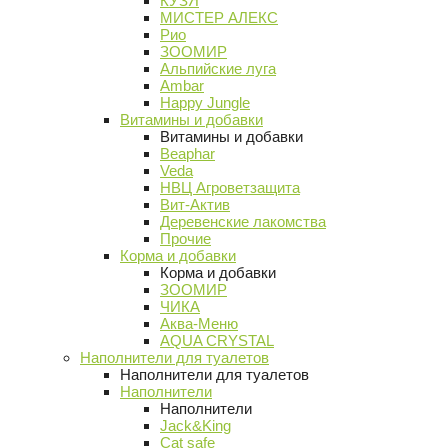
КУЗЯ
МИСТЕР АЛЕКС
Рио
ЗООМИР
Альпийские луга
Ambar
Happy Jungle
Витамины и добавки
Витамины и добавки
Beaphar
Veda
НВЦ Агроветзащита
Вит-Актив
Деревенские лакомства
Прочие
Корма и добавки
Корма и добавки
ЗООМИР
ЧИКА
Аква-Меню
AQUA CRYSTAL
Наполнители для туалетов
Наполнители для туалетов
Наполнители
Наполнители
Jack&King
Cat safe