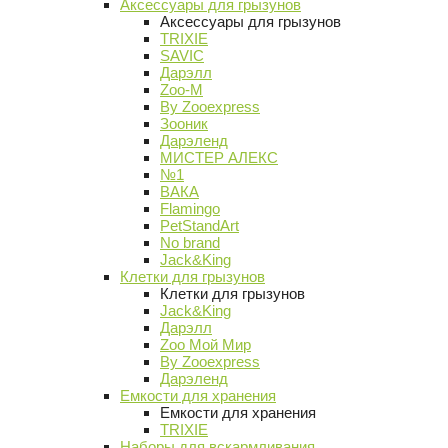
Аксессуары для грызунов
Аксессуары для грызунов
TRIXIE
SAVIC
Дарэлл
Zoo-M
By Zooexpress
Зооник
Дарэленд
МИСТЕР АЛЕКС
№1
ВАКА
Flamingo
PetStandArt
No brand
Jack&King
Клетки для грызунов
Клетки для грызунов
Jack&King
Дарэлл
Zoo Мой Мир
By Zooexpress
Дарэленд
Емкости для хранения
Емкости для хранения
TRIXIE
Наборы для вскармливания