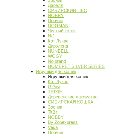
Зооник
Дарэлл
СИБИРСКИЙ ПЕС
NOBBY
Прочие
DOGMAN
Чистый котик
№1
Кот Лукас
Дарэленд
NUNBELL
WOGY
No brand
HOMEPET SILVER SERIES
Игрушки для кошек
Игрушки для кошек
Кот Лукас
GiGwi
TRIXIE
Деревенские лакомства
СИБИРСКАЯ КОШКА
Зооник
TitBit
NOBBY
By Zooexpress
Veda
Прочие