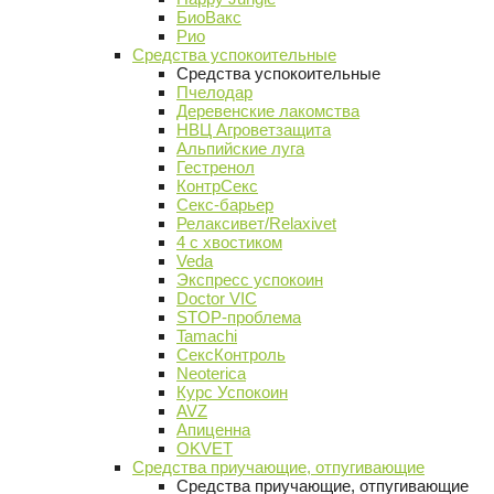
БиоВакс
Рио
Средства успокоительные
Средства успокоительные
Пчелодар
Деревенские лакомства
НВЦ Агроветзащита
Альпийские луга
Гестренол
КонтрСекс
Секс-барьер
Релаксивет/Relaxivet
4 с хвостиком
Veda
Экспресс успокоин
Doctor VIC
STOP-проблема
Tamachi
СексКонтроль
Neoterica
Курс Успокоин
AVZ
Апиценна
OKVET
Средства приучающие, отпугивающие
Средства приучающие, отпугивающие