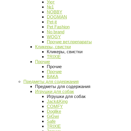
Уют
№1
NOBBY
DOGMAN
Pet-it
Pet Fashion
No brand
WOGY
Прочие вет.препараты
Кликеры, свистки
Кликеры, свистки
TRIXIE
Прочие
Прочие
Прочие
ВАКА
Предметы для содержания
Предметы для содержания
Игрушки для собак
Игрушки для собак
Jack&King
COMFY
Doglike
GiGwi
Safe
TRIXIE