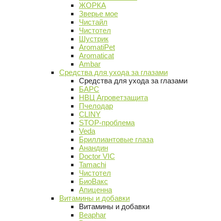
ЖОРКА
Зверье мое
Чистайл
Чистотел
Шустрик
AromatiPet
Aromaticat
Ambar
Средства для ухода за глазами
Средства для ухода за глазами
БАРС
НВЦ Агроветзащита
Пчелодар
CLINY
STOP-проблема
Veda
Бриллиантовые глаза
Анандин
Doctor VIC
Tamachi
Чистотел
БиоВакс
Апиценна
Витамины и добавки
Витамины и добавки
Beaphar