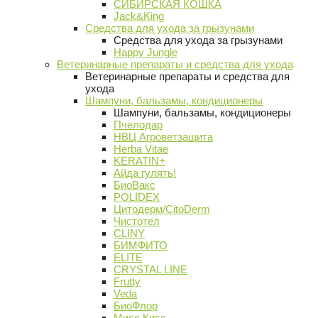
СИБИРСКАЯ КОШКА
Jack&King
Средства для ухода за грызунами
Средства для ухода за грызунами
Happy Jungle
Ветеринарные препараты и средства для ухода
Ветеринарные препараты и средства для
ухода
Шампуни, бальзамы, кондиционеры
Шампуни, бальзамы, кондиционеры
Пчелодар
НВЦ Агроветзащита
Herba Vitae
KERATIN+
Айда гулять!
БиоВакс
POLIDEX
Цитодерм/CitoDerm
Чистотел
CLINY
БИМФИТО
ELITE
CRYSTAL LINE
Frutty
Veda
БиоФлор
Мисс Кисс