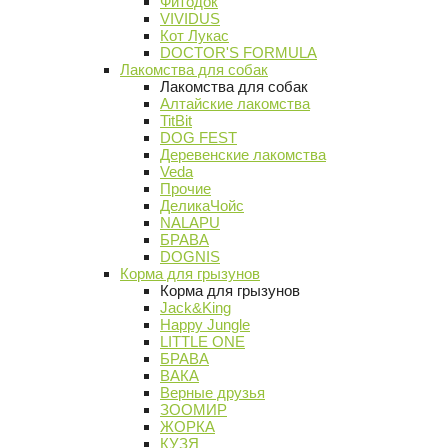
Фитодок
VIVIDUS
Кот Лукас
DOCTOR'S FORMULA
Лакомства для собак
Лакомства для собак
Алтайские лакомства
TitBit
DOG FEST
Деревенские лакомства
Veda
Прочие
ДеликаЧойс
NALAPU
БРАВА
DOGNIS
Корма для грызунов
Корма для грызунов
Jack&King
Happy Jungle
LITTLE ONE
БРАВА
ВАКА
Верные друзья
ЗООМИР
ЖОРКА
КУЗЯ