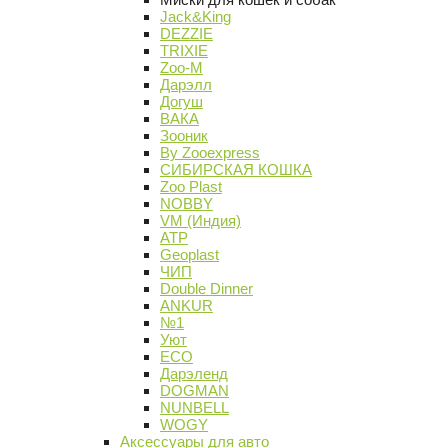
Jack&King
DEZZIE
TRIXIE
Zoo-M
Дарэлл
Догуш
ВАКА
Зооник
By Zooexpress
СИБИРСКАЯ КОШКА
Zoo Plast
NOBBY
VM (Индия)
АТР
Geoplast
ЧИП
Double Dinner
ANKUR
№1
Уют
ECO
Дарэленд
DOGMAN
NUNBELL
WOGY
Аксессуары для авто