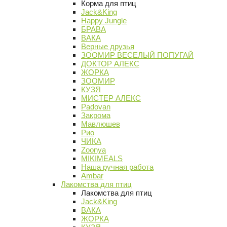
Корма для птиц
Jack&King
Happy Jungle
БРАВА
ВАКА
Верные друзья
ЗООМИР ВЕСЕЛЫЙ ПОПУГАЙ
ДОКТОР АЛЕКС
ЖОРКА
ЗООМИР
КУЗЯ
МИСТЕР АЛЕКС
Padovan
Закрома
Мавлюшев
Рио
ЧИКА
Zoonya
MIKIMEALS
Наша ручная работа
Ambar
Лакомства для птиц
Лакомства для птиц
Jack&King
ВАКА
ЖОРКА