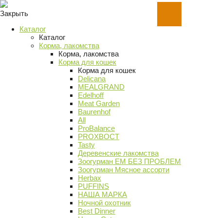
Закрыть
Каталог
Каталог
Корма, лакомства
Корма, лакомства
Корма для кошек
Корма для кошек
Delicana
MEALGRAND
Edelhoff
Meat Garden
Baurenhof
All
ProBalance
PROХВОСТ
Tasty
Деревенские лакомства
Зоогурман ЕМ БЕЗ ПРОБЛЕМ
Зоогурман Мясное ассорти
Herbax
PUFFINS
НАША МАРКА
Ночной охотник
Best Dinner