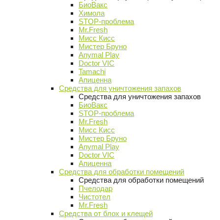
БиоВакс
Химола
STOP-проблема
Mr.Fresh
Мисс Кисс
Мистер Бруно
Anymal Play
Doctor VIC
Tamachi
Апиценна
Средства для уничтожения запахов
Средства для уничтожения запахов
БиоВакс
STOP-проблема
Mr.Fresh
Мисс Кисс
Мистер Бруно
Anymal Play
Doctor VIC
Апиценна
Средства для обработки помещений
Средства для обработки помещений
Пчелодар
Чистотел
Mr.Fresh
Средства от блох и клещей