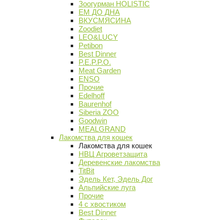
Зоогурман HOLISTIC
ЕМ ДО ДНА
ВКУСМЯСИНА
Zoodiet
LEO&LUCY
Petibon
Best Dinner
P.E.P.P.O.
Meat Garden
ENSO
Прочие
Edelhoff
Baurenhof
Siberia ZOO
Goodwin
MEALGRAND
Лакомства для кошек
Лакомства для кошек
НВЦ Агроветзащита
Деревенские лакомства
TitBit
Эдель Кет, Эдель Дог
Альпийские луга
Прочие
4 с хвостиком
Best Dinner