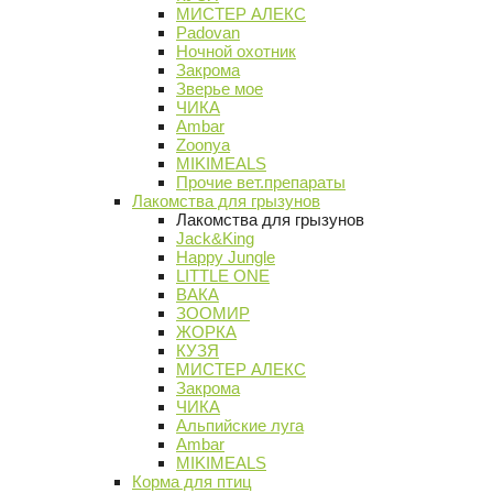
МИСТЕР АЛЕКС
Padovan
Ночной охотник
Закрома
Зверье мое
ЧИКА
Ambar
Zoonya
MIKIMEALS
Прочие вет.препараты
Лакомства для грызунов
Лакомства для грызунов
Jack&King
Happy Jungle
LITTLE ONE
ВАКА
ЗООМИР
ЖОРКА
КУЗЯ
МИСТЕР АЛЕКС
Закрома
ЧИКА
Альпийские луга
Ambar
MIKIMEALS
Корма для птиц