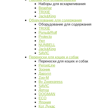
Наборы для вскармливания
Beaphar
TRIXIE
Jack&King
Оборудование для содержания
Оборудование для содержания
TRIXIE
Рольф/Rolf
Protecto
Уют
NUNBELL
Jack&King
SAVIC
Переноски для кошек и собак
Переноски для кошек и собак
PerseiLine
Зооник
Дарэлл
Zoo-M
By Zooexpress
SAVIC
Догуш
DOGMAN
ECO
Япония
Кот Лукас