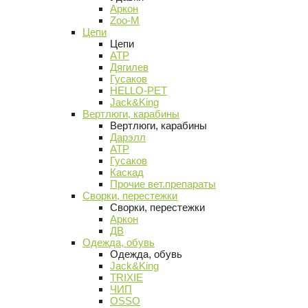
Аркон
Zoo-M
Цепи
Цепи
АТР
Дягилев
Гусаков
HELLO-PET
Jack&King
Вертлюги, карабины
Вертлюги, карабины
Дарэлл
АТР
Гусаков
Каскад
Прочие вет.препараты
Сворки, перестежки
Сворки, перестежки
Аркон
ДВ
Одежда, обувь
Одежда, обувь
Jack&King
TRIXIE
ЧИП
OSSO