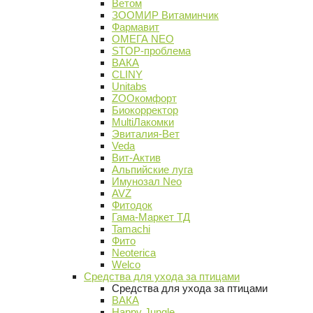
Ветом
ЗООМИР Витаминчик
Фармавит
ОМЕГА NEO
STOP-проблема
ВАКА
CLINY
Unitabs
ZOOкомфорт
Биокорректор
MultiЛакомки
Эвиталия-Вет
Veda
Вит-Актив
Альпийские луга
Имунозал Neo
AVZ
Фитодок
Гама-Маркет ТД
Tamachi
Фито
Neoterica
Welco
Средства для ухода за птицами
Средства для ухода за птицами
ВАКА
Happy Jungle