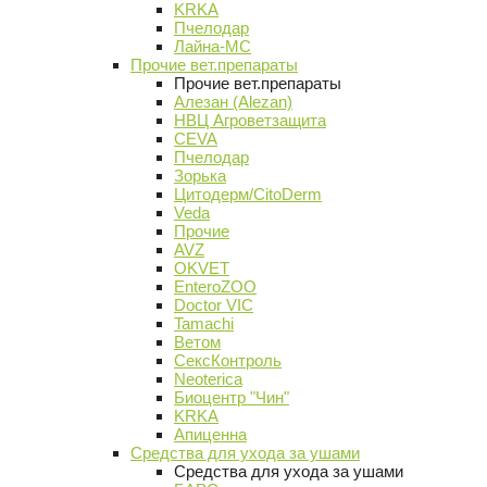
KRKA
Пчелодар
Лайна-МС
Прочие вет.препараты
Прочие вет.препараты
Алезан (Alezan)
НВЦ Агроветзащита
CEVA
Пчелодар
Зорька
Цитодерм/CitoDerm
Veda
Прочие
AVZ
OKVET
EnteroZOO
Doctor VIC
Tamachi
Ветом
СексКонтроль
Neoterica
Биоцентр "Чин"
KRKA
Апиценна
Средства для ухода за ушами
Средства для ухода за ушами