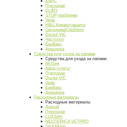
БАРС
Пчелодар
CLINY
STOP-проблема
Veda
НВЦ Агроветзащита
Цитодерм/CitoDerm
Doctor VIC
Чистотел
БиоВакс
Апиценна
Средства для ухода за лапами
Средства для ухода за лапами
Mr.Gee
Айда гулять!
Пчелодар
Doctor VIC
Veda
БиоВакс
Апиценна
Расходные материалы
Расходные материалы
Animall
Пчелодар
LUXSAN
NEOTERICA VETPRO
Jack&King