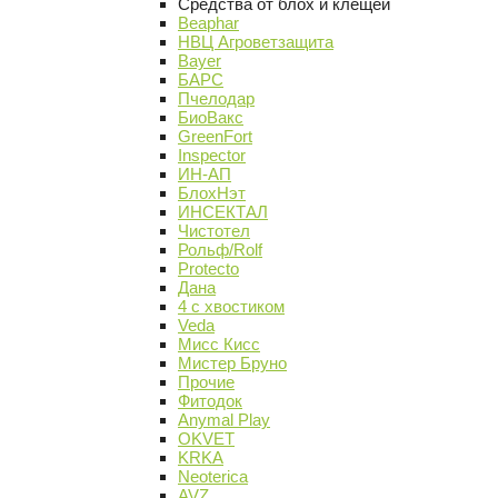
Средства от блох и клещей
Beaphar
НВЦ Агроветзащита
Bayer
БАРС
Пчелодар
БиоВакс
GreenFort
Inspector
ИН-АП
БлохНэт
ИНСЕКТАЛ
Чистотел
Рольф/Rolf
Protecto
Дана
4 с хвостиком
Veda
Мисс Кисс
Мистер Бруно
Прочие
Фитодок
Anymal Play
OKVET
KRKA
Neoterica
AVZ