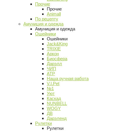
Прочие
Прочие
Animall
По рецепту
Амуниция и одежда
Амуниция и одежда
Ошейники
Ошейники
Jack&King
TRIXIE
Аркон
Биосфера
Дарэлл
ЧИП
АТР
Наша ручная работа
V.I.Pet
№1
Уют
Каскад
NUNBELL
WOGY
ДВ
Дарэленд
Рулетки
Рулетки