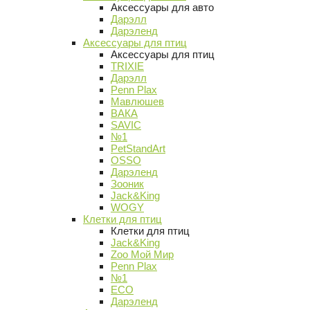
Аксессуары для авто
Дарэлл
Дарэленд
Аксессуары для птиц
Аксессуары для птиц
TRIXIE
Дарэлл
Penn Plax
Мавлюшев
ВАКА
SAVIC
№1
PetStandArt
OSSO
Дарэленд
Зооник
Jack&King
WOGY
Клетки для птиц
Клетки для птиц
Jack&King
Zoo Мой Мир
Penn Plax
№1
ECO
Дарэленд