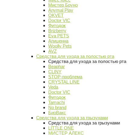
Мистер Бруно
Anymal Play
OKVET
Doctor VIC
Фитодок
Brizberry
Eva PETS
Апиценна
Woolly Pets
AVZ
Средства для ухода за полостью рта
Средства для ухода за полостью рта
Beaphar
CLINY
STOP-проблема
CRYSTAL LINE
Veda
Doctor VIC
Фитодок
Tamachi
No brand
БиоВакс
Средства для ухода за грызунами
Средства для ухода за грызунами
LITTLE ONE
МИСТЕР АЛЕКС