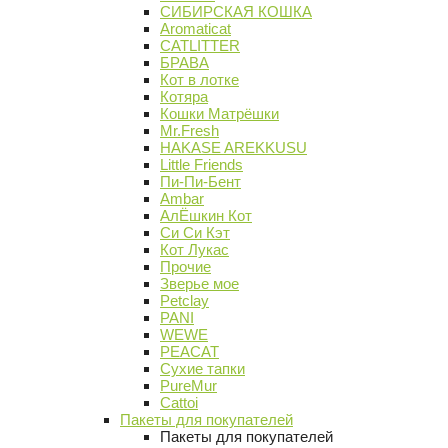
СИБИРСКАЯ КОШКА
Aromaticat
CATLITTER
БРАВА
Кот в лотке
Котяра
Кошки Матрёшки
Mr.Fresh
HAKASE AREKKUSU
Little Friends
Пи-Пи-Бент
Ambar
АлЁшкин Кот
Си Си Кэт
Кот Лукас
Прочие
Зверье мое
Petclay
PANI
WEWE
PEACAT
Сухие тапки
PureMur
Cattoi
Пакеты для покупателей
Пакеты для покупателей