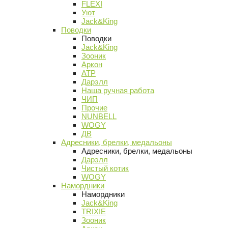
FLEXI
Уют
Jack&King
Поводки
Поводки
Jack&King
Зооник
Аркон
АТР
Дарэлл
Наша ручная работа
ЧИП
Прочие
NUNBELL
WOGY
ДВ
Адресники, брелки, медальоны
Адресники, брелки, медальоны
Дарэлл
Чистый котик
WOGY
Намордники
Намордники
Jack&King
TRIXIE
Зооник