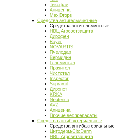
Тиксфли
Апиценна
MaxiDrops
Средства антигельминтные
Средства антигельминтные
НВЦ Агроветзащита
Дирофен
Bayer
NOVARTIS
Пчелодар
Вермидин
Гельминтал
Празител
Чистотел
Inspector
Supramil
Диронет
KRKA
Neoterica
AVZ
Апиценна
Прочие вет.препараты
Средства антибактериальные
Средства антибактериальные
Цитодерм/CitoDerm
НВЦ Агроветзащита