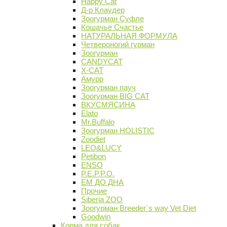
Happy Cat
Д-р Клаудер
Зоогурман Суфле
Кошачье Счастье
НАТУРАЛЬНАЯ ФОРМУЛА
Четвероногий гурман
Зоогурман
CANDYCAT
X-CAT
Амурр
Зоогурман пауч
Зоогурман BIG CAT
ВКУСМЯСИНА
Elato
Mr.Buffalo
Зоогурман HOLISTIC
Zoodiet
LEO&LUCY
Petibon
ENSO
P.E.P.P.O.
ЕМ ДО ДНА
Прочие
Siberia ZOO
Зоогурман Breeder`s way Vet Diet
Goodwin
Корма для собак