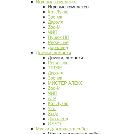
Игровые комплексы
Игровые комплексы
Кот Лукас
Зооник
Дарэлл
Zoo-M
ЧИП
Пушок ПП
PerseiLine
Дарэленд
Домики, лежанки
Домики, лежанки
PerseiLine
TRIXIE
Дарэлл
Зооник
МИСТЕР АЛЕКС
Zoo-M
ЧИП
АТР
Кот Лукас
Уют
Xody
Дарэленд
OSSO
Миски для кошек и собак
Миски для кошек и собак