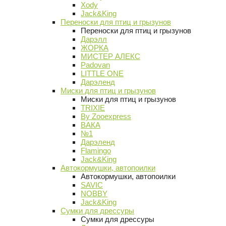
Xody
Jack&King
Переноски для птиц и грызунов
Переноски для птиц и грызунов
Дарэлл
ЖОРКА
МИСТЕР АЛЕКС
Padovan
LITTLE ONE
Дарэленд
Миски для птиц и грызунов
Миски для птиц и грызунов
TRIXIE
By Zooexpress
ВАКА
№1
Дарэленд
Flamingo
Jack&King
Автокормушки, автопоилки
Автокормушки, автопоилки
SAVIC
NOBBY
Jack&King
Сумки для дрессуры
Сумки для дрессуры