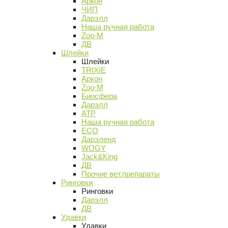
Аркон
ЧИП
Дарэлл
Наша ручная работа
Zoo-M
ДВ
Шлейки
Шлейки
TRIXIE
Аркон
Zoo-M
Биосфера
Дарэлл
АТР
Наша ручная работа
ECO
Дарэленд
WOGY
Jack&King
ДВ
Прочие вет.препараты
Ринговки
Ринговки
Дарэлл
ДВ
Удавки
Удавки