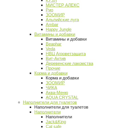
КУЗЯ
МИСТЕР АЛЕКС
Рио
ЗООМИР
Альпийские луга
Ambar
Happy Jungle
Витамины и добавки
Витамины и добавки
Beaphar
Veda
НВЦ Агроветзащита
Вит-Актив
Деревенские лакомства
Прочие
Корма и добавки
Корма и добавки
ЗООМИР
ЧИКА
Аква-Меню
AQUA CRYSTAL
Наполнители для туалетов
Наполнители для туалетов
Наполнители
Наполнители
Jack&King
Cat safe