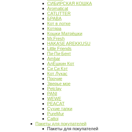
СИБИРСКАЯ КОШКА
Aromaticat
CATLITTER
БРАВА
Кот в лотке
Котяра
Кошки Матрёшки
Mr.Fresh
HAKASE AREKKUSU
Little Friends
Пи-Пи-Бент
Ambar
АлЁшкин Кот
Си Си Кэт
Кот Лукас
Прочие
Зверье мое
Petclay
PANI
WEWE
PEACAT
Сухие тапки
PureMur
Cattoi
Пакеты для покупателей
Пакеты для покупателей