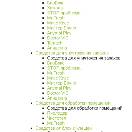
БиоВакс
Химола
STOP-проблема
Mr.Fresh
Мисс Кисс
Мистер Бруно
Anymal Play
Doctor VIC
Tamachi
Апиценна
Средства для уничтожения запахов
Средства для уничтожения запахов
БиоВакс
STOP-проблема
Mr.Fresh
Мисс Кисс
Мистер Бруно
Anymal Play
Doctor VIC
Апиценна
Средства для обработки помещений
Средства для обработки помещений
Пчелодар
Чистотел
Mr.Fresh
Средства от блох и клещей