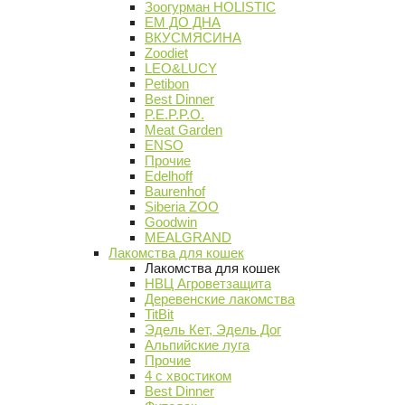
Зоогурман HOLISTIC
ЕМ ДО ДНА
ВКУСМЯСИНА
Zoodiet
LEO&LUCY
Petibon
Best Dinner
P.E.P.P.O.
Meat Garden
ENSO
Прочие
Edelhoff
Baurenhof
Siberia ZOO
Goodwin
MEALGRAND
Лакомства для кошек
Лакомства для кошек
НВЦ Агроветзащита
Деревенские лакомства
TitBit
Эдель Кет, Эдель Дог
Альпийские луга
Прочие
4 с хвостиком
Best Dinner