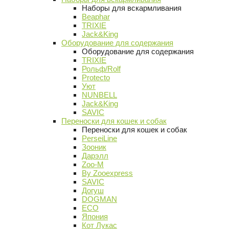
Наборы для вскармливания
Beaphar
TRIXIE
Jack&King
Оборудование для содержания
Оборудование для содержания
TRIXIE
Рольф/Rolf
Protecto
Уют
NUNBELL
Jack&King
SAVIC
Переноски для кошек и собак
Переноски для кошек и собак
PerseiLine
Зооник
Дарэлл
Zoo-M
By Zooexpress
SAVIC
Догуш
DOGMAN
ECO
Япония
Кот Лукас