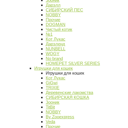
Зооник
Дарэлл
СИБИРСКИЙ ПЕС
NOBBY
Прочие
DOGMAN
Чистый котик
№1
Кот Лукас
Дарэленд
NUNBELL
WOGY
No brand
HOMEPET SILVER SERIES
Игрушки для кошек
Игрушки для кошек
Кот Лукас
GiGwi
TRIXIE
Деревенские лакомства
СИБИРСКАЯ КОШКА
Зооник
TitBit
NOBBY
By Zooexpress
Veda
Прочие