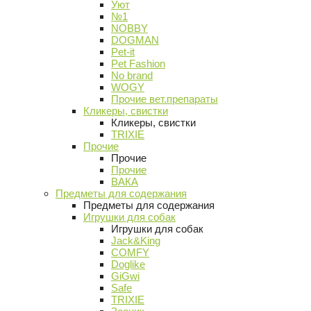
Уют
№1
NOBBY
DOGMAN
Pet-it
Pet Fashion
No brand
WOGY
Прочие вет.препараты
Кликеры, свистки
Кликеры, свистки
TRIXIE
Прочие
Прочие
Прочие
ВАКА
Предметы для содержания
Предметы для содержания
Игрушки для собак
Игрушки для собак
Jack&King
COMFY
Doglike
GiGwi
Safe
TRIXIE