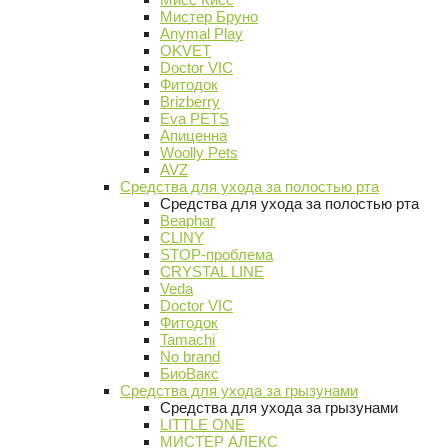
Мистер Бруно
Anymal Play
OKVET
Doctor VIC
Фитодок
Brizberry
Eva PETS
Апиценна
Woolly Pets
AVZ
Средства для ухода за полостью рта
Средства для ухода за полостью рта
Beaphar
CLINY
STOP-проблема
CRYSTAL LINE
Veda
Doctor VIC
Фитодок
Tamachi
No brand
БиоВакс
Средства для ухода за грызунами
Средства для ухода за грызунами
LITTLE ONE
МИСТЕР АЛЕКС