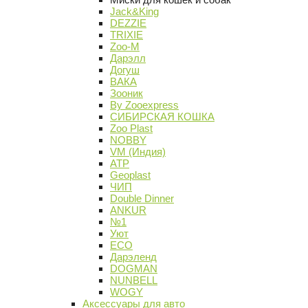
Jack&King
DEZZIE
TRIXIE
Zoo-M
Дарэлл
Догуш
ВАКА
Зооник
By Zooexpress
СИБИРСКАЯ КОШКА
Zoo Plast
NOBBY
VM (Индия)
АТР
Geoplast
ЧИП
Double Dinner
ANKUR
№1
Уют
ECO
Дарэленд
DOGMAN
NUNBELL
WOGY
Аксессуары для авто