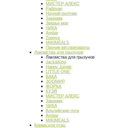
МИСТЕР АЛЕКС
Padovan
Ночной охотник
Закрома
Зверье мое
ЧИКА
Ambar
Zoonya
MIKIMEALS
Прочие вет.препараты
Лакомства для грызунов
Лакомства для грызунов
Jack&King
Happy Jungle
LITTLE ONE
ВАКА
ЗООМИР
ЖОРКА
КУЗЯ
МИСТЕР АЛЕКС
Закрома
ЧИКА
Альпийские луга
Ambar
MIKIMEALS
Корма для птиц