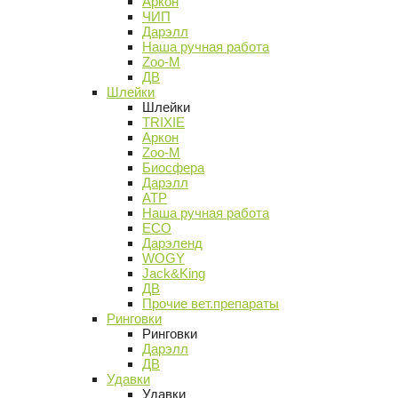
Аркон
ЧИП
Дарэлл
Наша ручная работа
Zoo-M
ДВ
Шлейки
Шлейки
TRIXIE
Аркон
Zoo-M
Биосфера
Дарэлл
АТР
Наша ручная работа
ECO
Дарэленд
WOGY
Jack&King
ДВ
Прочие вет.препараты
Ринговки
Ринговки
Дарэлл
ДВ
Удавки
Удавки