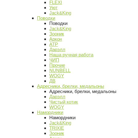
FLEXI
Уют
Jack&King
Поводки
Поводки
Jack&King
Зооник
Аркон
АТР
Дарэлл
Наша ручная работа
ЧИП
Прочие
NUNBELL
WOGY
ДВ
Адресники, брелки, медальоны
Адресники, брелки, медальоны
Дарэлл
Чистый котик
WOGY
Намордники
Намордники
Jack&King
TRIXIE
Зооник