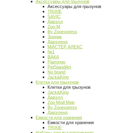
Аксессуары для грызунов
Аксессуары для грызунов
TRIXIE
SAVIC
Дарэлл
Zoo-M
By Zooexpress
Зооник
Дарэленд
МИСТЕР АЛЕКС
№1
ВАКА
Flamingo
PetStandArt
No brand
Jack&King
Клетки для грызунов
Клетки для грызунов
Jack&King
Дарэлл
Zoo Мой Мир
By Zooexpress
Дарэленд
Емкости для хранения
Емкости для хранения
TRIXIE
Наборы для вскармливания