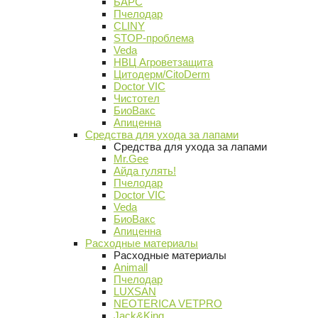
БАРС
Пчелодар
CLINY
STOP-проблема
Veda
НВЦ Агроветзащита
Цитодерм/CitoDerm
Doctor VIC
Чистотел
БиоВакс
Апиценна
Средства для ухода за лапами
Средства для ухода за лапами
Mr.Gee
Айда гулять!
Пчелодар
Doctor VIC
Veda
БиоВакс
Апиценна
Расходные материалы
Расходные материалы
Animall
Пчелодар
LUXSAN
NEOTERICA VETPRO
Jack&King