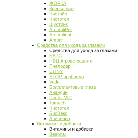
ЖОРКА
Зверье мое
Чистайл
Чистотел
Шустрик
AromatiPet
Aromaticat
Ambar
Средства для ухода за глазами
Средства для ухода за глазами
БАРС
НВЦ Агроветзащита
Пчелодар
CLINY
STOP-проблема
Veda
Бриллиантовые глаза
Анандин
Doctor VIC
Tamachi
Чистотел
БиоВакс
Апиценна
Витамины и добавки
Витамины и добавки
Beaphar