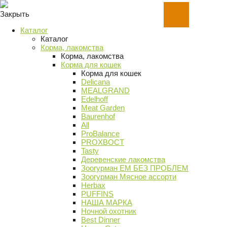
Закрыть
Каталог
Каталог
Корма, лакомства
Корма, лакомства
Корма для кошек
Корма для кошек
Delicana
MEALGRAND
Edelhoff
Meat Garden
Baurenhof
All
ProBalance
PROХВОСТ
Tasty
Деревенские лакомства
Зоогурман ЕМ БЕЗ ПРОБЛЕМ
Зоогурман Мясное ассорти
Herbax
PUFFINS
НАША МАРКА
Ночной охотник
Best Dinner