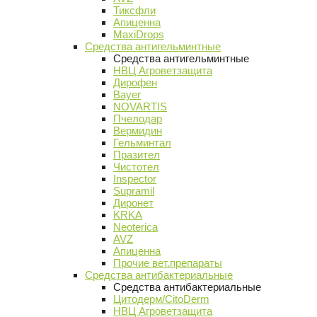
Тиксфли
Апиценна
MaxiDrops
Средства антигельминтные
Средства антигельминтные
НВЦ Агроветзащита
Дирофен
Bayer
NOVARTIS
Пчелодар
Вермидин
Гельминтал
Празител
Чистотел
Inspector
Supramil
Диронет
KRKA
Neoterica
AVZ
Апиценна
Прочие вет.препараты
Средства антибактериальные
Средства антибактериальные
Цитодерм/CitoDerm
НВЦ Агроветзащита