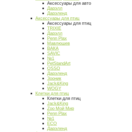
Аксессуары для авто
Дарэлл
Дарэленд
Аксессуары для птиц
Аксессуары для птиц
TRIXIE
Дарэлл
Penn Plax
Мавлюшев
ВАКА
SAVIC
№1
PetStandArt
OSSO
Дарэленд
Зооник
Jack&King
WOGY
Клетки для птиц
Клетки для птиц
Jack&King
Zoo Мой Мир
Penn Plax
№1
ECO
Дарэленд