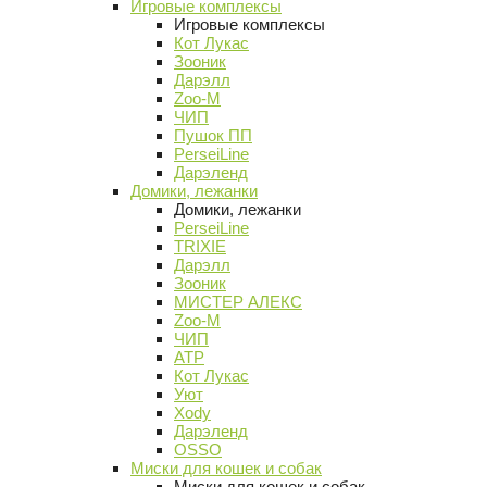
Игровые комплексы
Игровые комплексы
Кот Лукас
Зооник
Дарэлл
Zoo-M
ЧИП
Пушок ПП
PerseiLine
Дарэленд
Домики, лежанки
Домики, лежанки
PerseiLine
TRIXIE
Дарэлл
Зооник
МИСТЕР АЛЕКС
Zoo-M
ЧИП
АТР
Кот Лукас
Уют
Xody
Дарэленд
OSSO
Миски для кошек и собак
Миски для кошек и собак