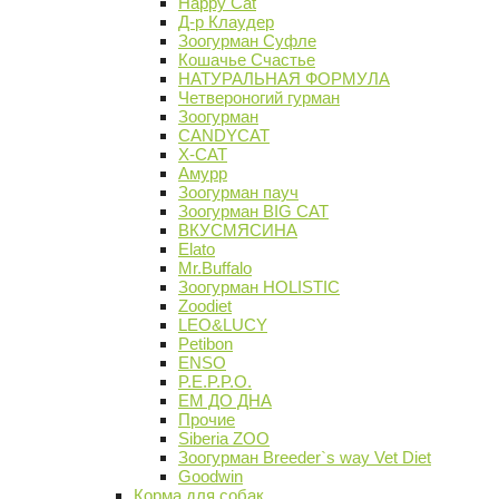
Happy Cat
Д-р Клаудер
Зоогурман Суфле
Кошачье Счастье
НАТУРАЛЬНАЯ ФОРМУЛА
Четвероногий гурман
Зоогурман
CANDYCAT
X-CAT
Амурр
Зоогурман пауч
Зоогурман BIG CAT
ВКУСМЯСИНА
Elato
Mr.Buffalo
Зоогурман HOLISTIC
Zoodiet
LEO&LUCY
Petibon
ENSO
P.E.P.P.O.
ЕМ ДО ДНА
Прочие
Siberia ZOO
Зоогурман Breeder`s way Vet Diet
Goodwin
Корма для собак