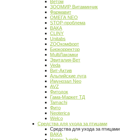
Ветом
ЗООМИР Витаминчик
Фармавит
ОМЕГА NEO
STOP-проблема
ВАКА
CLINY
Unitabs
ZOOкомфорт
Биокорректор
MultiЛакомки
Эвиталия-Вет
Veda
Вит-Актив
Альпийские луга
Имунозал Neo
AVZ
Фитодок
Гама-Маркет ТД
Tamachi
Фито
Neoterica
Welco
Средства для ухода за птицами
Средства для ухода за птицами
ВАКА
Happy Jungle