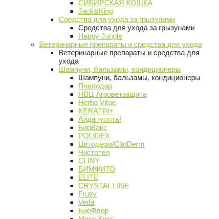
СИБИРСКАЯ КОШКА
Jack&King
Средства для ухода за грызунами
Средства для ухода за грызунами
Happy Jungle
Ветеринарные препараты и средства для ухода
Ветеринарные препараты и средства для
ухода
Шампуни, бальзамы, кондиционеры
Шампуни, бальзамы, кондиционеры
Пчелодар
НВЦ Агроветзащита
Herba Vitae
KERATIN+
Айда гулять!
БиоВакс
POLIDEX
Цитодерм/CitoDerm
Чистотел
CLINY
БИМФИТО
ELITE
CRYSTAL LINE
Frutty
Veda
БиоФлор
Мисс Кисс