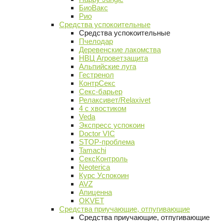
БиоВакс
Рио
Средства успокоительные
Средства успокоительные
Пчелодар
Деревенские лакомства
НВЦ Агроветзащита
Альпийские луга
Гестренол
КонтрСекс
Секс-барьер
Релаксивет/Relaxivet
4 с хвостиком
Veda
Экспресс успокоин
Doctor VIC
STOP-проблема
Tamachi
СексКонтроль
Neoterica
Курс Успокоин
AVZ
Апиценна
OKVET
Средства приучающие, отпугивающие
Средства приучающие, отпугивающие