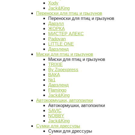
Xody
Jack&King
Переноски для птиц и грызунов
Переноски для птиц и грызунов
Дарэлл
ЖОРКА
МИСТЕР АЛЕКС
Padovan
LITTLE ONE
Дарэленд
Миски для птиц и грызунов
Миски для птиц и грызунов
TRIXIE
By Zooexpress
ВАКА
№1
Дарэленд
Flamingo
Jack&King
Автокормушки, автопоилки
Автокормушки, автопоилки
SAVIC
NOBBY
Jack&King
Сумки для дрессуры
Сумки для дрессуры