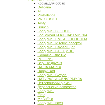
Корма для собак
Delicana
All
ProBalance
PROХВОСТ
Tasty
Brunch
Зоогурман BIG DOG
ЗооГурман БОЛЬШАЯ МИСКА
Зоогурман ЕМ БЕЗ ПРОБЛЕМ
Зоогурман Мясное ассорти
Зоогурман Смолли Дог
Зоогурман СПЕЦМЯС
Собачье Счастье
PUFFINS
Верные друзья
НАША МАРКА
Happy Dog
Зоогурман Суфле
НАТУРАЛЬНАЯ ФОРМУЛА
Четвероногий гурман
Деревенские лакомства
Зоогурман
Elato
Mr.Buffalo
Зоогурман пауч