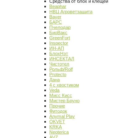
Средства от блох и клещей
Beaphar
НВЦ Агроветзащита
Bayer
БАРС
Пчелодар
БиоВакс
GreenFort
Inspector
ИН-АП
БлохНэт
ИНСЕКТАЛ
Чистотел
Рольф/Rolf
Protecto
Дана
4 с хвостиком
Veda
Мисс Кисс
Мистер Бруно
Прочие
Фитодок
Anymal Play
OKVET
KRKA
Neoterica
AVZ