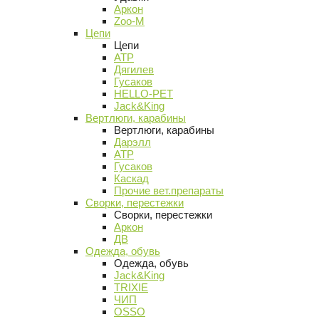
Аркон
Zoo-M
Цепи
Цепи
АТР
Дягилев
Гусаков
HELLO-PET
Jack&King
Вертлюги, карабины
Вертлюги, карабины
Дарэлл
АТР
Гусаков
Каскад
Прочие вет.препараты
Сворки, перестежки
Сворки, перестежки
Аркон
ДВ
Одежда, обувь
Одежда, обувь
Jack&King
TRIXIE
ЧИП
OSSO