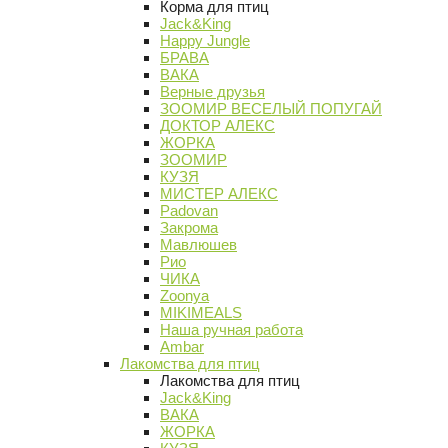
Корма для птиц
Jack&King
Happy Jungle
БРАВА
ВАКА
Верные друзья
ЗООМИР ВЕСЕЛЫЙ ПОПУГАЙ
ДОКТОР АЛЕКС
ЖОРКА
ЗООМИР
КУЗЯ
МИСТЕР АЛЕКС
Padovan
Закрома
Мавлюшев
Рио
ЧИКА
Zoonya
MIKIMEALS
Наша ручная работа
Ambar
Лакомства для птиц
Лакомства для птиц
Jack&King
ВАКА
ЖОРКА