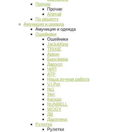
Прочие
Прочие
Animall
По рецепту
Амуниция и одежда
Амуниция и одежда
Ошейники
Ошейники
Jack&King
TRIXIE
Аркон
Биосфера
Дарэлл
ЧИП
АТР
Наша ручная работа
V.I.Pet
№1
Уют
Каскад
NUNBELL
WOGY
ДВ
Дарэленд
Рулетки
Рулетки