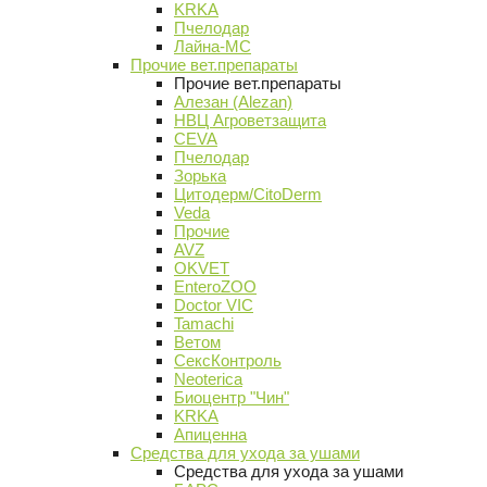
KRKA
Пчелодар
Лайна-МС
Прочие вет.препараты
Прочие вет.препараты
Алезан (Alezan)
НВЦ Агроветзащита
CEVA
Пчелодар
Зорька
Цитодерм/CitoDerm
Veda
Прочие
AVZ
OKVET
EnteroZOO
Doctor VIC
Tamachi
Ветом
СексКонтроль
Neoterica
Биоцентр "Чин"
KRKA
Апиценна
Средства для ухода за ушами
Средства для ухода за ушами