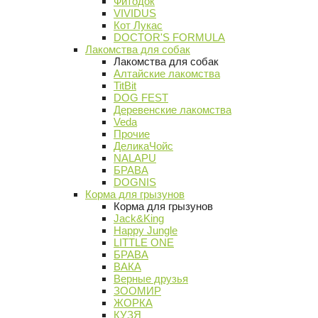
Фитодок
VIVIDUS
Кот Лукас
DOCTOR'S FORMULA
Лакомства для собак
Лакомства для собак
Алтайские лакомства
TitBit
DOG FEST
Деревенские лакомства
Veda
Прочие
ДеликаЧойс
NALAPU
БРАВА
DOGNIS
Корма для грызунов
Корма для грызунов
Jack&King
Happy Jungle
LITTLE ONE
БРАВА
ВАКА
Верные друзья
ЗООМИР
ЖОРКА
КУЗЯ