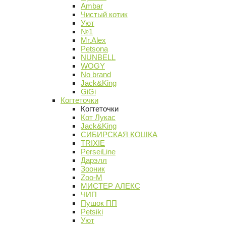
Ambar
Чистый котик
Уют
№1
Mr.Alex
Petsona
NUNBELL
WOGY
No brand
Jack&King
GiGi
Когтеточки
Когтеточки
Кот Лукас
Jack&King
СИБИРСКАЯ КОШКА
TRIXIE
PerseiLine
Дарэлл
Зооник
Zoo-M
МИСТЕР АЛЕКС
ЧИП
Пушок ПП
Petsiki
Уют