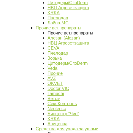
Цитодерм/CitoDerm
НВЦ Агроветзащита
KRKA
Пчелодар
Лайна-МС
Прочие вет.препараты
Прочие вет.препараты
Алезан (Alezan)
НВЦ Агроветзащита
CEVA
Пчелодар
Зорька
Цитодерм/CitoDerm
Veda
Прочие
AVZ
OKVET
Doctor VIC
Tamachi
Ветом
СексКонтроль
Neoterica
Биоцентр "Чин"
KRKA
Апиценна
Средства для ухода за ушами