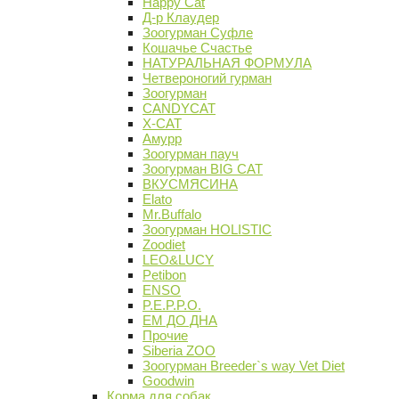
Happy Cat
Д-р Клаудер
Зоогурман Суфле
Кошачье Счастье
НАТУРАЛЬНАЯ ФОРМУЛА
Четвероногий гурман
Зоогурман
CANDYCAT
X-CAT
Амурр
Зоогурман пауч
Зоогурман BIG CAT
ВКУСМЯСИНА
Elato
Mr.Buffalo
Зоогурман HOLISTIC
Zoodiet
LEO&LUCY
Petibon
ENSO
P.E.P.P.O.
ЕМ ДО ДНА
Прочие
Siberia ZOO
Зоогурман Breeder`s way Vet Diet
Goodwin
Корма для собак