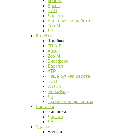
Зооник
Аркон
ЧИП
Дарэлл
Наша ручная работа
Zoo-M
ДВ
Шлейки
Шлейки
TRIXIE
Аркон
Zoo-M
Биосфера
Дарэлл
АТР
Наша ручная работа
ECO
WOGY
Jack&King
ДВ
Прочие вет.препараты
Ринговки
Ринговки
Дарэлл
ДВ
Удавки
Удавки