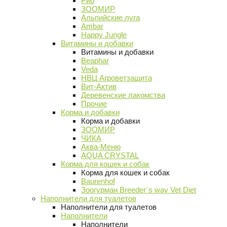
Рио
ЗООМИР
Альпийские луга
Ambar
Happy Jungle
Витамины и добавки
Витамины и добавки
Beaphar
Veda
НВЦ Агроветзащита
Вит-Актив
Деревенские лакомства
Прочие
Корма и добавки
Корма и добавки
ЗООМИР
ЧИКА
Аква-Меню
AQUA CRYSTAL
Корма для кошек и собак
Корма для кошек и собак
Baurenhof
Зоогурман Breeder`s way Vet Diet
Наполнители для туалетов
Наполнители для туалетов
Наполнители
Наполнители