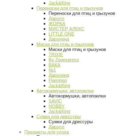
Jack&King
Переноски для птиц и грызунов
Переноски для птиц и грызунов
Дарэлл
ЖОРКА
МИСТЕР АЛЕКС
LITTLE ONE
Дарэленд
Миски для птиц и грызунов
Миски для птиц и грызунов
TRIXIE
By Zooexpress
ВАКА
№1
Дарэленд
Flamingo
Jack&King
Автокормушки, автопоилки
Автокормушки, автопоилки
SAVIC
NOBBY
Jack&King
Сумки для дрессуры
Сумки для дрессуры
Дарэлл
Предметы для ухода