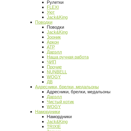
Рулетки
FLEXI
Уют
Jack&King
Поводки
Поводки
Jack&King
Зооник
Аркон
АТР
Дарэлл
Наша ручная работа
ЧИП
Прочие
NUNBELL
WOGY
ДВ
Адресники, брелки, медальоны
Адресники, брелки, медальоны
Дарэлл
Чистый котик
WOGY
Намордники
Намордники
Jack&King
TRIXIE