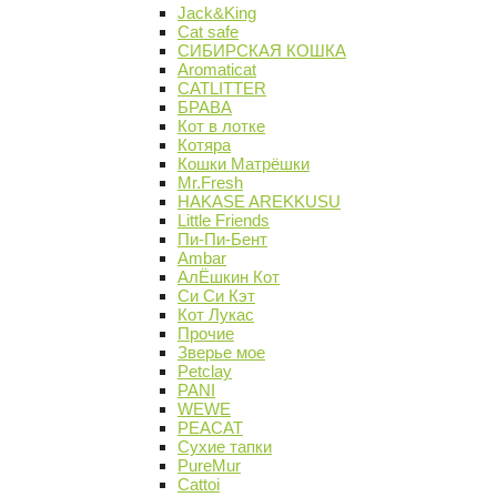
Jack&King
Cat safe
СИБИРСКАЯ КОШКА
Aromaticat
CATLITTER
БРАВА
Кот в лотке
Котяра
Кошки Матрёшки
Mr.Fresh
HAKASE AREKKUSU
Little Friends
Пи-Пи-Бент
Ambar
АлЁшкин Кот
Си Си Кэт
Кот Лукас
Прочие
Зверье мое
Petclay
PANI
WEWE
PEACAT
Сухие тапки
PureMur
Cattoi