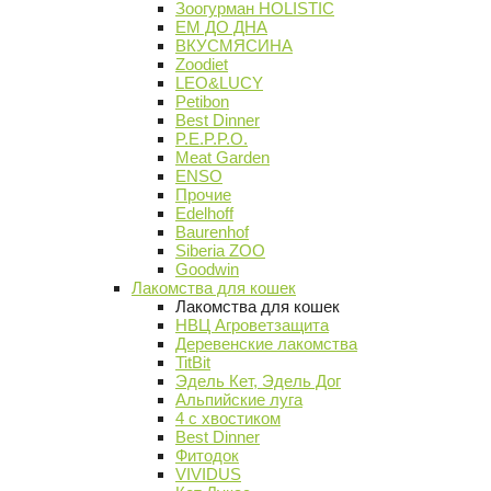
Зоогурман HOLISTIC
ЕМ ДО ДНА
ВКУСМЯСИНА
Zoodiet
LEO&LUCY
Petibon
Best Dinner
P.E.P.P.O.
Meat Garden
ENSO
Прочие
Edelhoff
Baurenhof
Siberia ZOO
Goodwin
Лакомства для кошек
Лакомства для кошек
НВЦ Агроветзащита
Деревенские лакомства
TitBit
Эдель Кет, Эдель Дог
Альпийские луга
4 с хвостиком
Best Dinner
Фитодок
VIVIDUS