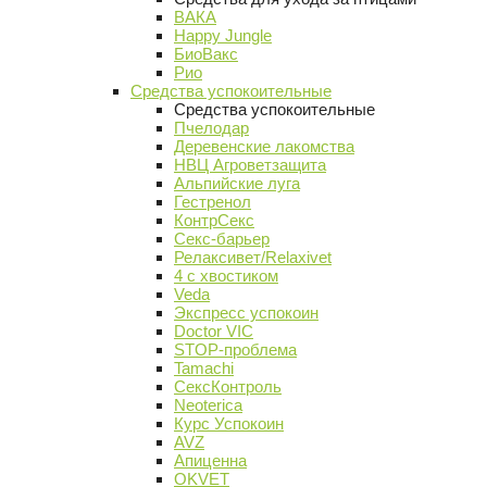
ВАКА
Happy Jungle
БиоВакс
Рио
Средства успокоительные
Средства успокоительные
Пчелодар
Деревенские лакомства
НВЦ Агроветзащита
Альпийские луга
Гестренол
КонтрСекс
Секс-барьер
Релаксивет/Relaxivet
4 с хвостиком
Veda
Экспресс успокоин
Doctor VIC
STOP-проблема
Tamachi
СексКонтроль
Neoterica
Курс Успокоин
AVZ
Апиценна
OKVET