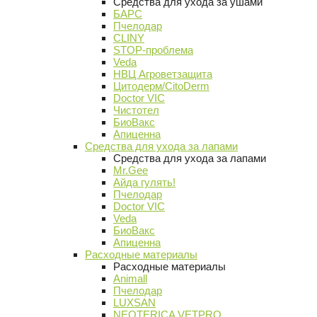
Средства для ухода за ушами
БАРС
Пчелодар
CLINY
STOP-проблема
Veda
НВЦ Агроветзащита
Цитодерм/CitoDerm
Doctor VIC
Чистотел
БиоВакс
Апиценна
Средства для ухода за лапами
Средства для ухода за лапами
Mr.Gee
Айда гулять!
Пчелодар
Doctor VIC
Veda
БиоВакс
Апиценна
Расходные материалы
Расходные материалы
Animall
Пчелодар
LUXSAN
NEOTERICA VETPRO