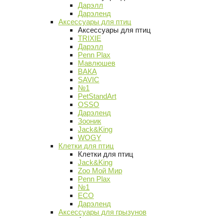
Дарэлл
Дарэленд
Аксессуары для птиц
Аксессуары для птиц
TRIXIE
Дарэлл
Penn Plax
Мавлюшев
ВАКА
SAVIC
№1
PetStandArt
OSSO
Дарэленд
Зооник
Jack&King
WOGY
Клетки для птиц
Клетки для птиц
Jack&King
Zoo Мой Мир
Penn Plax
№1
ECO
Дарэленд
Аксессуары для грызунов