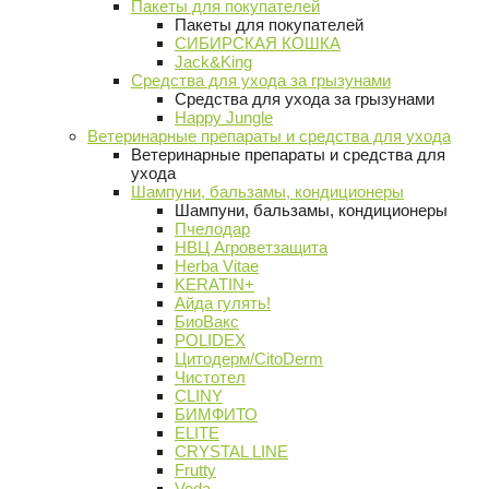
Пакеты для покупателей
Пакеты для покупателей
СИБИРСКАЯ КОШКА
Jack&King
Средства для ухода за грызунами
Средства для ухода за грызунами
Happy Jungle
Ветеринарные препараты и средства для ухода
Ветеринарные препараты и средства для
ухода
Шампуни, бальзамы, кондиционеры
Шампуни, бальзамы, кондиционеры
Пчелодар
НВЦ Агроветзащита
Herba Vitae
KERATIN+
Айда гулять!
БиоВакс
POLIDEX
Цитодерм/CitoDerm
Чистотел
CLINY
БИМФИТО
ELITE
CRYSTAL LINE
Frutty
Veda