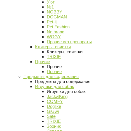
Уют
№1
NOBBY
DOGMAN
Pet-it
Pet Fashion
No brand
WOGY
Прочие вет.препараты
Кликеры, свистки
Кликеры, свистки
TRIXIE
Прочие
Прочие
Прочие
Предметы для содержания
Предметы для содержания
Игрушки для собак
Игрушки для собак
Jack&King
COMFY
Doglike
GiGwi
Safe
TRIXIE
Зооник