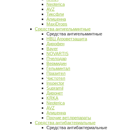
Neoterica
AVZ
Тиксфли
Апиценна
MaxiDrops
Средства антигельминтные
Средства антигельминтные
НВЦ Агроветзащита
Дирофен
Bayer
NOVARTIS
Пчелодар
Вермидин
Гельминтал
Празител
Чистотел
Inspector
Supramil
Диронет
KRKA
Neoterica
AVZ
Апиценна
Прочие вет.препараты
Средства антибактериальные
Средства антибактериальные