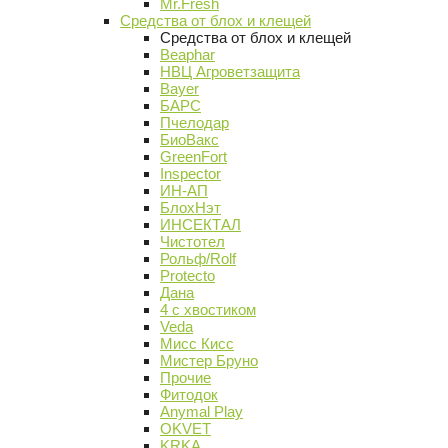
Mr.Fresh
Средства от блох и клещей
Средства от блох и клещей
Beaphar
НВЦ Агроветзащита
Bayer
БАРС
Пчелодар
БиоВакс
GreenFort
Inspector
ИН-АП
БлохНэт
ИНСЕКТАЛ
Чистотел
Рольф/Rolf
Protecto
Дана
4 с хвостиком
Veda
Мисс Кисс
Мистер Бруно
Прочие
Фитодок
Anymal Play
OKVET
KRKA