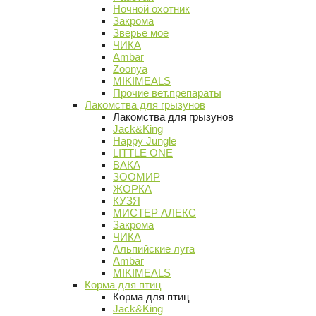
Ночной охотник
Закрома
Зверье мое
ЧИКА
Ambar
Zoonya
MIKIMEALS
Прочие вет.препараты
Лакомства для грызунов
Лакомства для грызунов
Jack&King
Happy Jungle
LITTLE ONE
ВАКА
ЗООМИР
ЖОРКА
КУЗЯ
МИСТЕР АЛЕКС
Закрома
ЧИКА
Альпийские луга
Ambar
MIKIMEALS
Корма для птиц
Корма для птиц
Jack&King