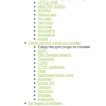
LITTLE ONE
МИСТЕР АЛЕКС
ЖОРКА
Зверье мое
Чистайл
Чистотел
Шустрик
AromatiPet
Aromaticat
Ambar
Средства для ухода за глазами
Средства для ухода за глазами
БАРС
НВЦ Агроветзащита
Пчелодар
CLINY
STOP-проблема
Veda
Бриллиантовые глаза
Анандин
Doctor VIC
Tamachi
Чистотел
БиоВакс
Апиценна
Витамины и добавки