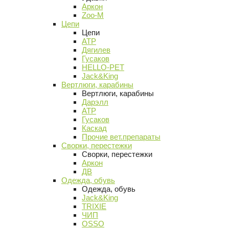
Аркон
Zoo-M
Цепи
Цепи
АТР
Дягилев
Гусаков
HELLO-PET
Jack&King
Вертлюги, карабины
Вертлюги, карабины
Дарэлл
АТР
Гусаков
Каскад
Прочие вет.препараты
Сворки, перестежки
Сворки, перестежки
Аркон
ДВ
Одежда, обувь
Одежда, обувь
Jack&King
TRIXIE
ЧИП
OSSO