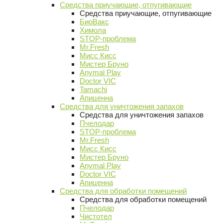
Средства приучающие, отпугивающие
Средства приучающие, отпугивающие
БиоВакс
Химола
STOP-проблема
Mr.Fresh
Мисс Кисс
Мистер Бруно
Anymal Play
Doctor VIC
Tamachi
Апиценна
Средства для уничтожения запахов
Средства для уничтожения запахов
Пчелодар
STOP-проблема
Mr.Fresh
Мисс Кисс
Мистер Бруно
Anymal Play
Doctor VIC
Апиценна
Средства для обработки помещений
Средства для обработки помещений
Пчелодар
Чистотел