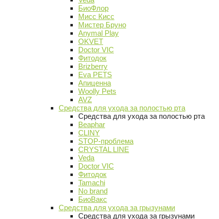
БиоФлор
Мисс Кисс
Мистер Бруно
Anymal Play
OKVET
Doctor VIC
Фитодок
Brizberry
Eva PETS
Апиценна
Woolly Pets
AVZ
Средства для ухода за полостью рта
Средства для ухода за полостью рта
Beaphar
CLINY
STOP-проблема
CRYSTAL LINE
Veda
Doctor VIC
Фитодок
Tamachi
No brand
БиоВакс
Средства для ухода за грызунами
Средства для ухода за грызунами