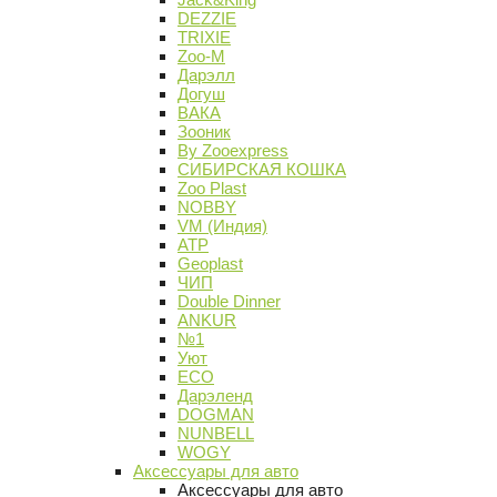
DEZZIE
TRIXIE
Zoo-M
Дарэлл
Догуш
ВАКА
Зооник
By Zooexpress
СИБИРСКАЯ КОШКА
Zoo Plast
NOBBY
VM (Индия)
АТР
Geoplast
ЧИП
Double Dinner
ANKUR
№1
Уют
ECO
Дарэленд
DOGMAN
NUNBELL
WOGY
Аксессуары для авто
Аксессуары для авто