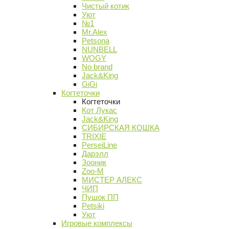
Чистый котик
Уют
№1
Mr.Alex
Petsona
NUNBELL
WOGY
No brand
Jack&King
GiGi
Когтеточки
Когтеточки
Кот Лукас
Jack&King
СИБИРСКАЯ КОШКА
TRIXIE
PerseiLine
Дарэлл
Зооник
Zoo-M
МИСТЕР АЛЕКС
ЧИП
Пушок ПП
Petsiki
Уют
Игровые комплексы