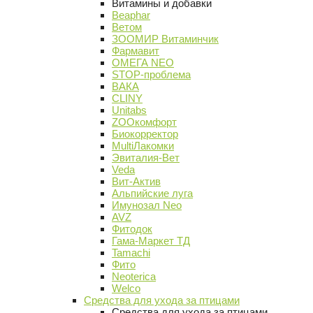
Витамины и добавки
Beaphar
Ветом
ЗООМИР Витаминчик
Фармавит
ОМЕГА NEO
STOP-проблема
ВАКА
CLINY
Unitabs
ZOOкомфорт
Биокорректор
MultiЛакомки
Эвиталия-Вет
Veda
Вит-Актив
Альпийские луга
Имунозал Neo
AVZ
Фитодок
Гама-Маркет ТД
Tamachi
Фито
Neoterica
Welco
Средства для ухода за птицами
Средства для ухода за птицами