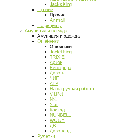
Jack&King
Прочие
Прочие
Animall
По рецепту
Амуниция и одежда
Амуниция и одежда
Ошейники
Ошейники
Jack&King
TRIXIE
Аркон
Биосфера
Дарэлл
ЧИП
АТР
Наша ручная работа
V.I.Pet
№1
Уют
Каскад
NUNBELL
WOGY
ДВ
Дарэленд
Рулетки