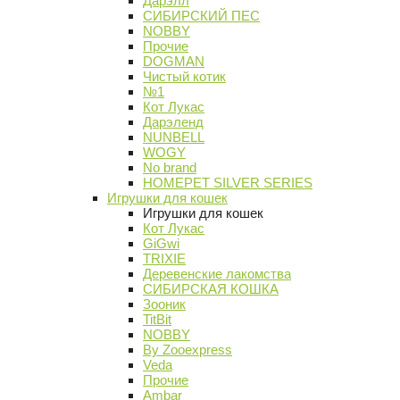
Дарэлл
СИБИРСКИЙ ПЕС
NOBBY
Прочие
DOGMAN
Чистый котик
№1
Кот Лукас
Дарэленд
NUNBELL
WOGY
No brand
HOMEPET SILVER SERIES
Игрушки для кошек
Игрушки для кошек
Кот Лукас
GiGwi
TRIXIE
Деревенские лакомства
СИБИРСКАЯ КОШКА
Зооник
TitBit
NOBBY
By Zooexpress
Veda
Прочие
Ambar