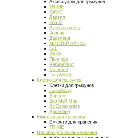
Аксессуары для грызунов
TRIXIE
SAVIC
Дарэлл
Zoo-M
By Zooexpress
Зооник
Дарэленд
МИСТЕР АЛЕКС
№1
ВАКА
Flamingo
PetStandArt
No brand
Jack&King
Клетки для грызунов
Клетки для грызунов
Jack&King
Дарэлл
Zoo Мой Мир
By Zooexpress
Дарэленд
Емкости для хранения
Емкости для хранения
TRIXIE
Наборы для вскармливания
Наборы для вскармливания