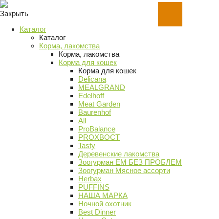
Закрыть
Каталог
Каталог
Корма, лакомства
Корма, лакомства
Корма для кошек
Корма для кошек
Delicana
MEALGRAND
Edelhoff
Meat Garden
Baurenhof
All
ProBalance
PROХВОСТ
Tasty
Деревенские лакомства
Зоогурман ЕМ БЕЗ ПРОБЛЕМ
Зоогурман Мясное ассорти
Herbax
PUFFINS
НАША МАРКА
Ночной охотник
Best Dinner