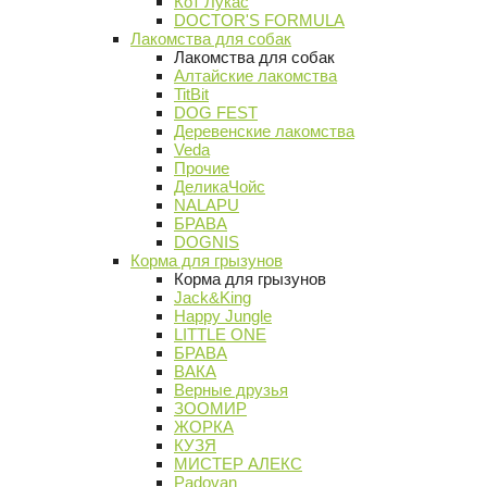
Кот Лукас
DOCTOR'S FORMULA
Лакомства для собак
Лакомства для собак
Алтайские лакомства
TitBit
DOG FEST
Деревенские лакомства
Veda
Прочие
ДеликаЧойс
NALAPU
БРАВА
DOGNIS
Корма для грызунов
Корма для грызунов
Jack&King
Happy Jungle
LITTLE ONE
БРАВА
ВАКА
Верные друзья
ЗООМИР
ЖОРКА
КУЗЯ
МИСТЕР АЛЕКС
Padovan