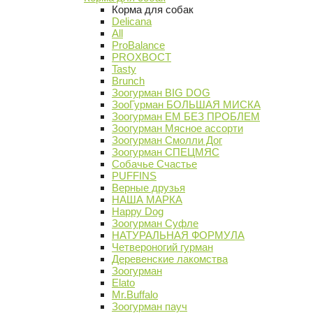
Корма для собак
Delicana
All
ProBalance
PROХВОСТ
Tasty
Brunch
Зоогурман BIG DOG
ЗооГурман БОЛЬШАЯ МИСКА
Зоогурман ЕМ БЕЗ ПРОБЛЕМ
Зоогурман Мясное ассорти
Зоогурман Смолли Дог
Зоогурман СПЕЦМЯС
Собачье Счастье
PUFFINS
Верные друзья
НАША МАРКА
Happy Dog
Зоогурман Суфле
НАТУРАЛЬНАЯ ФОРМУЛА
Четвероногий гурман
Деревенские лакомства
Зоогурман
Elato
Mr.Buffalo
Зоогурман пауч