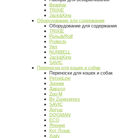
Beaphar
TRIXIE
Jack&King
Оборудование для содержания
Оборудование для содержания
TRIXIE
Рольф/Rolf
Protecto
Уют
NUNBELL
Jack&King
SAVIC
Переноски для кошек и собак
Переноски для кошек и собак
PerseiLine
Зооник
Дарэлл
Zoo-M
By Zooexpress
SAVIC
Догуш
DOGMAN
ECO
Япония
Кот Лукас
Xody