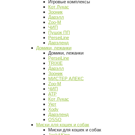
Игровые комплексы
Кот Лукас
Зооник
Дарэлл
Zoo-M
ЧИП
Пушок ПП
PerseiLine
Дарэленд
Домики, лежанки
Домики, лежанки
PerseiLine
TRIXIE
Дарэлл
Зооник
МИСТЕР АЛЕКС
Zoo-M
ЧИП
АТР
Кот Лукас
Уют
Xody
Дарэленд
OSSO
Миски для кошек и собак
Миски для кошек и собак
Jack&King