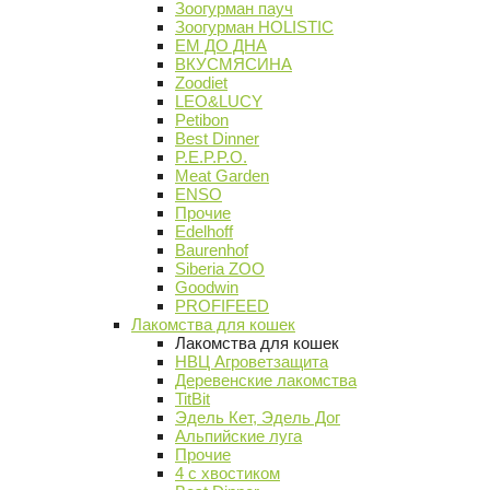
Зоогурман пауч
Зоогурман HOLISTIC
ЕМ ДО ДНА
ВКУСМЯСИНА
Zoodiet
LEO&LUCY
Petibon
Best Dinner
P.E.P.P.O.
Meat Garden
ENSO
Прочие
Edelhoff
Baurenhof
Siberia ZOO
Goodwin
PROFIFEED
Лакомства для кошек
Лакомства для кошек
НВЦ Агроветзащита
Деревенские лакомства
TitBit
Эдель Кет, Эдель Дог
Альпийские луга
Прочие
4 с хвостиком