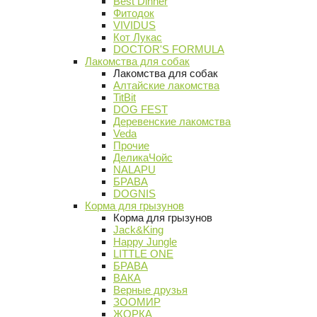
Best Dinner
Фитодок
VIVIDUS
Кот Лукас
DOCTOR'S FORMULA
Лакомства для собак
Лакомства для собак
Алтайские лакомства
TitBit
DOG FEST
Деревенские лакомства
Veda
Прочие
ДеликаЧойс
NALAPU
БРАВА
DOGNIS
Корма для грызунов
Корма для грызунов
Jack&King
Happy Jungle
LITTLE ONE
БРАВА
ВАКА
Верные друзья
ЗООМИР
ЖОРКА