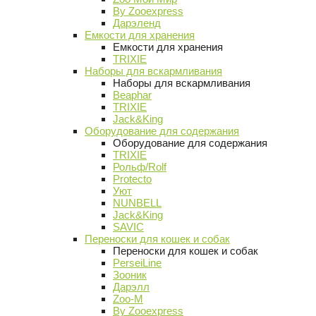
By Zooexpress
Дарэленд
Емкости для хранения
Емкости для хранения
TRIXIE
Наборы для вскармливания
Наборы для вскармливания
Beaphar
TRIXIE
Jack&King
Оборудование для содержания
Оборудование для содержания
TRIXIE
Рольф/Rolf
Protecto
Уют
NUNBELL
Jack&King
SAVIC
Переноски для кошек и собак
Переноски для кошек и собак
PerseiLine
Зооник
Дарэлл
Zoo-M
By Zooexpress