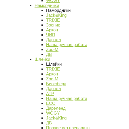
WOGY
Намордники
Намордники
Jack&King
TRIXIE
Зооник
Аркон
ЧИП
Дарэлл
Наша ручная работа
Zoo-M
ДВ
Шлейки
Шлейки
TRIXIE
Аркон
Zoo-M
Биосфера
Дарэлл
АТР
Наша ручная работа
ECO
Дарэленд
WOGY
Jack&King
ДВ
Прочие вет.препараты