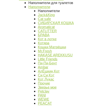
Наполнители для туалетов
Наполнители
Наполнители
Jack&King
Cat safe
СИБИРСКАЯ КОШКА
Aromaticat
CATLITTER
БРАВА
Кот в лотке
Котяра
Кошки Матрёшки
Mr.Fresh
HAKASE AREKKUSU
Little Friends
Пи-Пи-Бент
Ambar
АлЁшкин Кот
Си Си Кэт
Кот Лукас
Прочие
Зверье мое
Petclay
PANI
WEWE
PEACAT