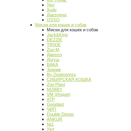
Уют
Xody
Дарэленд
OSSO
Миски для кошек и собак
Миски для кошек и собак
Jack&King
DEZZIE
TRIXIE
Zoo-M
Дарэлл
Догуш
ВАКА
Зооник
By Zooexpress
СИБИРСКАЯ КОШКА
Zoo Plast
NOBBY
VM (Индия)
АТР
Geoplast
ЧИП
Double Dinner
ANKUR
№1
Уют