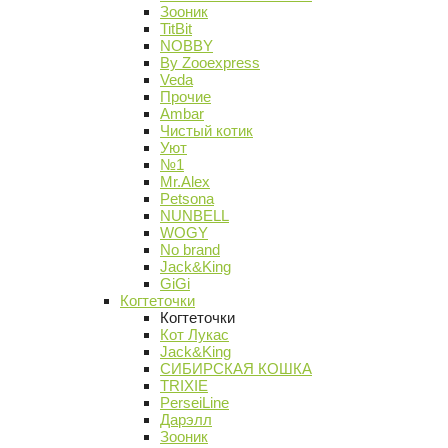
Зооник
TitBit
NOBBY
By Zooexpress
Veda
Прочие
Ambar
Чистый котик
Уют
№1
Mr.Alex
Petsona
NUNBELL
WOGY
No brand
Jack&King
GiGi
Когтеточки
Когтеточки
Кот Лукас
Jack&King
СИБИРСКАЯ КОШКА
TRIXIE
PerseiLine
Дарэлл
Зооник