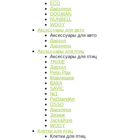
ECO
Дарэленд
DOGMAN
NUNBELL
WOGY
Аксессуары для авто
Аксессуары для авто
Дарэлл
Дарэленд
Аксессуары для птиц
Аксессуары для птиц
TRIXIE
Дарэлл
Penn Plax
Мавлюшев
ВАКА
SAVIC
№1
PetStandArt
OSSO
Дарэленд
Зооник
Jack&King
WOGY
Клетки для птиц
Клетки для птиц