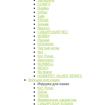
Jack&King
COMFY
Doglike
GiGwi
Safe
TRIXIE
Зооник
Дарэлл
СИБИРСКИЙ ПЕС
NOBBY
Прочие
DOGMAN
Чистый котик
№1
Кот Лукас
Дарэленд
NUNBELL
WOGY
No brand
HOMEPET SILVER SERIES
Игрушки для кошек
Игрушки для кошек
Кот Лукас
GiGwi
TRIXIE
Деревенские лакомства
СИБИРСКАЯ КОШКА