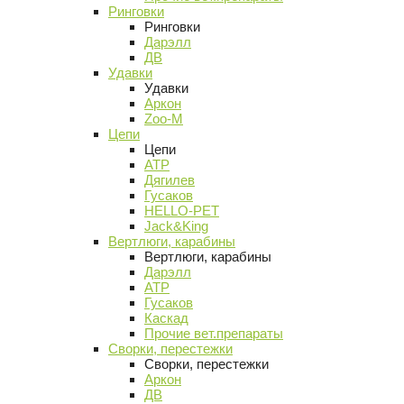
Ринговки
Ринговки
Дарэлл
ДВ
Удавки
Удавки
Аркон
Zoo-M
Цепи
Цепи
АТР
Дягилев
Гусаков
HELLO-PET
Jack&King
Вертлюги, карабины
Вертлюги, карабины
Дарэлл
АТР
Гусаков
Каскад
Прочие вет.препараты
Сворки, перестежки
Сворки, перестежки
Аркон
ДВ