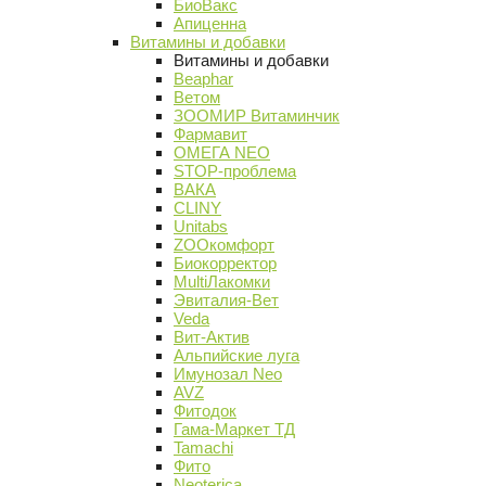
БиоВакс
Апиценна
Витамины и добавки
Витамины и добавки
Beaphar
Ветом
ЗООМИР Витаминчик
Фармавит
ОМЕГА NEO
STOP-проблема
ВАКА
CLINY
Unitabs
ZOOкомфорт
Биокорректор
MultiЛакомки
Эвиталия-Вет
Veda
Вит-Актив
Альпийские луга
Имунозал Neo
AVZ
Фитодок
Гама-Маркет ТД
Tamachi
Фито
Neoterica