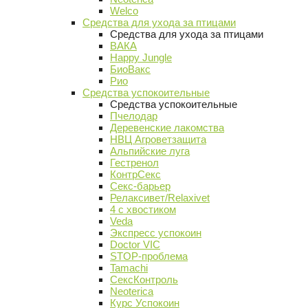
Welco
Средства для ухода за птицами
Средства для ухода за птицами
ВАКА
Happy Jungle
БиоВакс
Рио
Средства успокоительные
Средства успокоительные
Пчелодар
Деревенские лакомства
НВЦ Агроветзащита
Альпийские луга
Гестренол
КонтрСекс
Секс-барьер
Релаксивет/Relaxivet
4 с хвостиком
Veda
Экспресс успокоин
Doctor VIC
STOP-проблема
Tamachi
СексКонтроль
Neoterica
Курс Успокоин