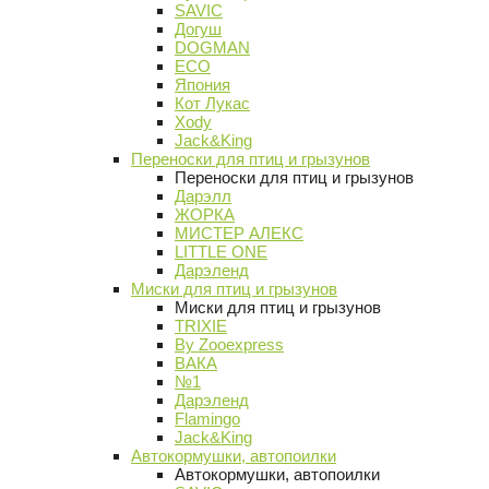
SAVIC
Догуш
DOGMAN
ECO
Япония
Кот Лукас
Xody
Jack&King
Переноски для птиц и грызунов
Переноски для птиц и грызунов
Дарэлл
ЖОРКА
МИСТЕР АЛЕКС
LITTLE ONE
Дарэленд
Миски для птиц и грызунов
Миски для птиц и грызунов
TRIXIE
By Zooexpress
ВАКА
№1
Дарэленд
Flamingo
Jack&King
Автокормушки, автопоилки
Автокормушки, автопоилки