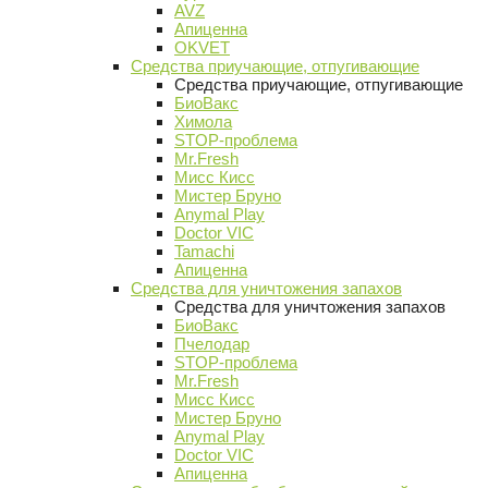
AVZ
Апиценна
OKVET
Средства приучающие, отпугивающие
Средства приучающие, отпугивающие
БиоВакс
Химола
STOP-проблема
Mr.Fresh
Мисс Кисс
Мистер Бруно
Anymal Play
Doctor VIC
Tamachi
Апиценна
Средства для уничтожения запахов
Средства для уничтожения запахов
БиоВакс
Пчелодар
STOP-проблема
Mr.Fresh
Мисс Кисс
Мистер Бруно
Anymal Play
Doctor VIC
Апиценна