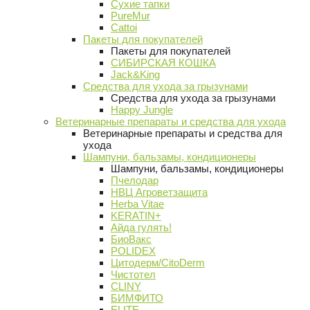
Сухие тапки
PureMur
Cattoi
Пакеты для покупателей
Пакеты для покупателей
СИБИРСКАЯ КОШКА
Jack&King
Средства для ухода за грызунами
Средства для ухода за грызунами
Happy Jungle
Ветеринарные препараты и средства для ухода
Ветеринарные препараты и средства для
ухода
Шампуни, бальзамы, кондиционеры
Шампуни, бальзамы, кондиционеры
Пчелодар
НВЦ Агроветзащита
Herba Vitae
KERATIN+
Айда гулять!
БиоВакс
POLIDEX
Цитодерм/CitoDerm
Чистотел
CLINY
БИМФИТО
ELITE