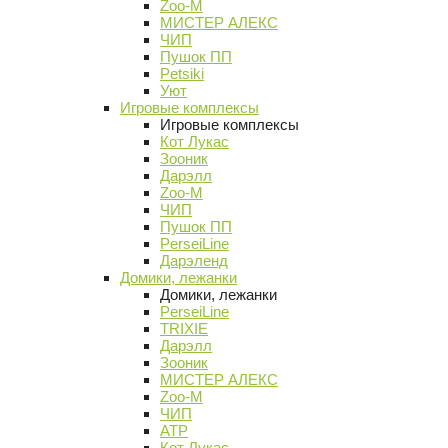
Zoo-M
МИСТЕР АЛЕКС
ЧИП
Пушок ПП
Petsiki
Уют
Игровые комплексы
Игровые комплексы
Кот Лукас
Зооник
Дарэлл
Zoo-M
ЧИП
Пушок ПП
PerseiLine
Дарэленд
Домики, лежанки
Домики, лежанки
PerseiLine
TRIXIE
Дарэлл
Зооник
МИСТЕР АЛЕКС
Zoo-M
ЧИП
АТР
Кот Лукас