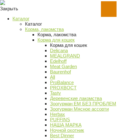
Закрыть
Каталог
Каталог
Корма, лакомства
Корма, лакомства
Корма для кошек
Корма для кошек
Delicana
MEALGRAND
Edelhoff
Meat Garden
Baurenhof
All
ProBalance
PROХВОСТ
Tasty
Деревенские лакомства
Зоогурман ЕМ БЕЗ ПРОБЛЕМ
Зоогурман Мясное ассорти
Herbax
PUFFINS
НАША МАРКА
Ночной охотник
Best Dinner