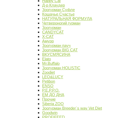
Happy Cat
Д-р Клаудер
Зоогурман Суфле
Кошачье Счастье
НАТУРАЛЬНАЯ ФОРМУЛА
Четвероногий гурман
Зоогурман
CANDYCAT
X-CAT
Амурр
Зоогурман пауч
Зоогурман BIG CAT
ВКУСМЯСИНА
Elato
Mr.Buffalo
Зоогурман HOLISTIC
Zoodiet
LEO&LUCY
Petibon
ENSO
P.E.P.P.O.
ЕМ ДО ДНА
Прочие
Siberia ZOO
Зоогурман Breeder`s way Vet Diet
Goodwin
PROFIFEED