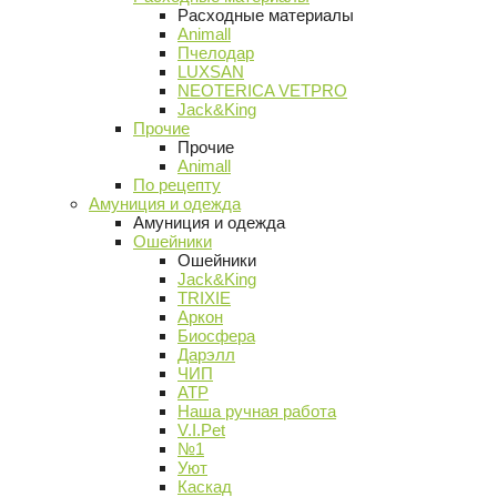
Расходные материалы
Animall
Пчелодар
LUXSAN
NEOTERICA VETPRO
Jack&King
Прочие
Прочие
Animall
По рецепту
Амуниция и одежда
Амуниция и одежда
Ошейники
Ошейники
Jack&King
TRIXIE
Аркон
Биосфера
Дарэлл
ЧИП
АТР
Наша ручная работа
V.I.Pet
№1
Уют
Каскад