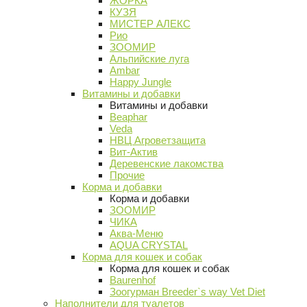
ЖОРКА
КУЗЯ
МИСТЕР АЛЕКС
Рио
ЗООМИР
Альпийские луга
Ambar
Happy Jungle
Витамины и добавки
Витамины и добавки
Beaphar
Veda
НВЦ Агроветзащита
Вит-Актив
Деревенские лакомства
Прочие
Корма и добавки
Корма и добавки
ЗООМИР
ЧИКА
Аква-Меню
AQUA CRYSTAL
Корма для кошек и собак
Корма для кошек и собак
Baurenhof
Зоогурман Breeder`s way Vet Diet
Наполнители для туалетов