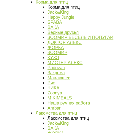
Корма для птиц
Корма для птиц
Jack&King
Happy Jungle
БРАВА
ВАКА
Верные друзья
ЗООМИР ВЕСЕЛЫЙ ПОПУГАЙ
ДОКТОР АЛЕКС
ЖОРКА
ЗООМИР
КУЗЯ
МИСТЕР АЛЕКС
Padovan
Закрома
Мавлюшев
Рио
ЧИКА
Zoonya
MIKIMEALS
Наша ручная работа
Ambar
Лакомства для птиц
Лакомства для птиц
Jack&King
ВАКА