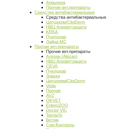
Апиценна
Прочие вет.препараты
Средства антибактериальные
Средства антибактериальные
Цитодерм/CitoDerm
НВЦ Агроветзащита
KRKA
Пчелодар
Лайна-МС
Прочие вет.препараты
Прочие вет.препараты
Алезан (Alezan)
НВЦ Агроветзащита
CEVA
Пчелодар
Зорька
Цитодерм/CitoDerm
Veda
Прочие
AVZ
OKVET
EnteroZOO
Doctor VIC
Tamachi
Ветом
СексКонтроль