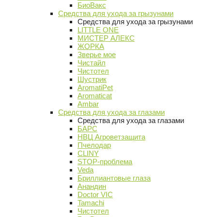
БиоВакс
Средства для ухода за грызунами
Средства для ухода за грызунами
LITTLE ONE
МИСТЕР АЛЕКС
ЖОРКА
Зверье мое
Чистайл
Чистотел
Шустрик
AromatiPet
Aromaticat
Ambar
Средства для ухода за глазами
Средства для ухода за глазами
БАРС
НВЦ Агроветзащита
Пчелодар
CLINY
STOP-проблема
Veda
Бриллиантовые глаза
Анандин
Doctor VIC
Tamachi
Чистотел