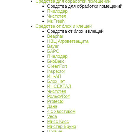
Средства для обработки помещений
Средства для обработки помещений
Пчелодар
Чистотел
Mr.Fresh
Средства от блох и клещей
Средства от блох и клещей
Beaphar
НВЦ Агроветзащита
Bayer
БАРС
Пчелодар
БиоВакс
GreenFort
Inspector
ИН-АП
БлохНэт
ИНСЕКТАЛ
Чистотел
Рольф/Rolf
Protecto
Дана
4 с хвостиком
Veda
Мисс Кисс
Мистер Бруно
Прочие