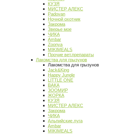
КУЗЯ
МИСТЕР АЛЕКС
Padovan
Ночной охотник
Закрома
Зверье мое
ЧИКА
Ambar
Zoonya
MIKIMEALS
Прочие вет.препараты
Лакомства для грызунов
Лакомства для грызунов
Jack&King
Happy Jungle
LITTLE ONE
ВАКА
ЗООМИР
ЖОРКА
КУЗЯ
МИСТЕР АЛЕКС
Закрома
ЧИКА
Альпийские луга
Ambar
MIKIMEALS