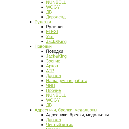
NUNBELL
WOGY
ДВ
Дарэленд
Рулетки
Рулетки
FLEXI
Уют
Jack&King
Поводки
Поводки
Jack&King
Зооник
Аркон
АТР
Дарэлл
Наша ручная работа
ЧИП
Прочие
NUNBELL
WOGY
ДВ
Адресники, брелки, медальоны
Адресники, брелки, медальоны
Дарэлл
Чистый котик