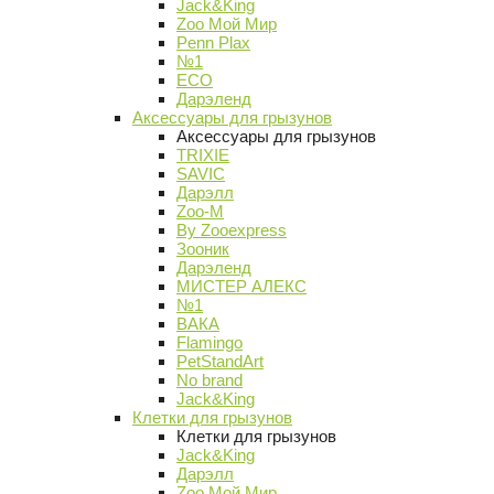
Jack&King
Zoo Мой Мир
Penn Plax
№1
ECO
Дарэленд
Аксессуары для грызунов
Аксессуары для грызунов
TRIXIE
SAVIC
Дарэлл
Zoo-M
By Zooexpress
Зооник
Дарэленд
МИСТЕР АЛЕКС
№1
ВАКА
Flamingo
PetStandArt
No brand
Jack&King
Клетки для грызунов
Клетки для грызунов
Jack&King
Дарэлл
Zoo Мой Мир