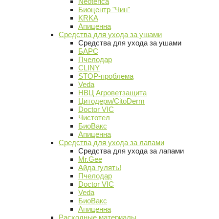
Neoterica
Биоцентр "Чин"
KRKA
Апиценна
Средства для ухода за ушами
Средства для ухода за ушами
БАРС
Пчелодар
CLINY
STOP-проблема
Veda
НВЦ Агроветзащита
Цитодерм/CitoDerm
Doctor VIC
Чистотел
БиоВакс
Апиценна
Средства для ухода за лапами
Средства для ухода за лапами
Mr.Gee
Айда гулять!
Пчелодар
Doctor VIC
Veda
БиоВакс
Апиценна
Расходные материалы