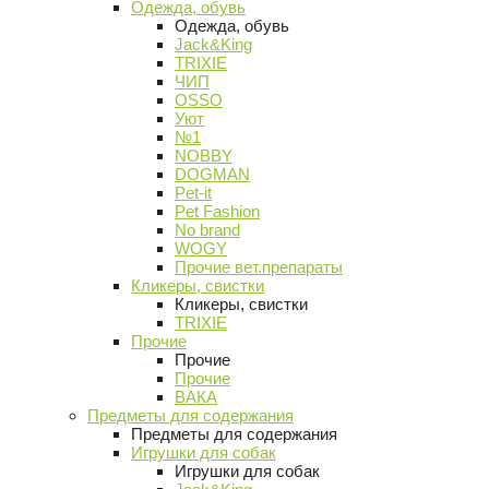
Одежда, обувь
Одежда, обувь
Jack&King
TRIXIE
ЧИП
OSSO
Уют
№1
NOBBY
DOGMAN
Pet-it
Pet Fashion
No brand
WOGY
Прочие вет.препараты
Кликеры, свистки
Кликеры, свистки
TRIXIE
Прочие
Прочие
Прочие
ВАКА
Предметы для содержания
Предметы для содержания
Игрушки для собак
Игрушки для собак