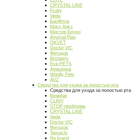
CRYSTAL LINE
Frutty
Veda
БиоФлор
Мисс Кисс
Мистер Бруно
Anymal Play
OKVET
Doctor VIC
Фитодок
Brizberry
Eva PETS
Апиценна
Woolly Pets
AVZ
Средства для ухода за полостью рта
Средства для ухода за полостью рта
Beaphar
CLINY
STOP-проблема
CRYSTAL LINE
Veda
Doctor VIC
Фитодок
Tamachi
No brand