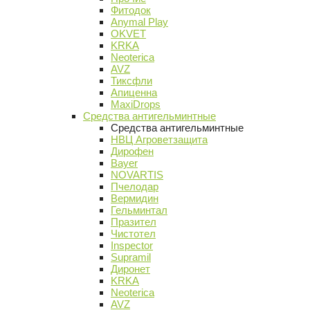
Фитодок
Anymal Play
OKVET
KRKA
Neoterica
AVZ
Тиксфли
Апиценна
MaxiDrops
Средства антигельминтные
Средства антигельминтные
НВЦ Агроветзащита
Дирофен
Bayer
NOVARTIS
Пчелодар
Вермидин
Гельминтал
Празител
Чистотел
Inspector
Supramil
Диронет
KRKA
Neoterica
AVZ