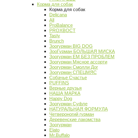
Корма для собак
Корма для собак
Delicana
All
ProBalance
PROХВОСТ
Tasty
Brunch
Зоогурман BIG DOG
ЗооГурман БОЛЬШАЯ МИСКА
Зоогурман ЕМ БЕЗ ПРОБЛЕМ
Зоогурман Мясное ассорти
Зоогурман Смолли Дог
Зоогурман СПЕЦМЯС
Собачье Счастье
PUFFINS
Верные друзья
НАША МАРКА
Happy Dog
Зоогурман Суфле
НАТУРАЛЬНАЯ ФОРМУЛА
Четвероногий гурман
Деревенские лакомства
Зоогурман
Elato
Mr.Buffalo