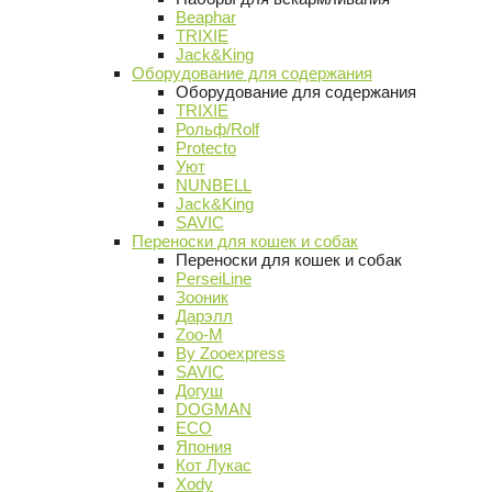
Beaphar
TRIXIE
Jack&King
Оборудование для содержания
Оборудование для содержания
TRIXIE
Рольф/Rolf
Protecto
Уют
NUNBELL
Jack&King
SAVIC
Переноски для кошек и собак
Переноски для кошек и собак
PerseiLine
Зооник
Дарэлл
Zoo-M
By Zooexpress
SAVIC
Догуш
DOGMAN
ECO
Япония
Кот Лукас
Xody