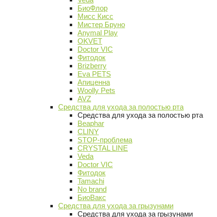
БиоФлор
Мисс Кисс
Мистер Бруно
Anymal Play
OKVET
Doctor VIC
Фитодок
Brizberry
Eva PETS
Апиценна
Woolly Pets
AVZ
Средства для ухода за полостью рта
Средства для ухода за полостью рта
Beaphar
CLINY
STOP-проблема
CRYSTAL LINE
Veda
Doctor VIC
Фитодок
Tamachi
No brand
БиоВакс
Средства для ухода за грызунами
Средства для ухода за грызунами