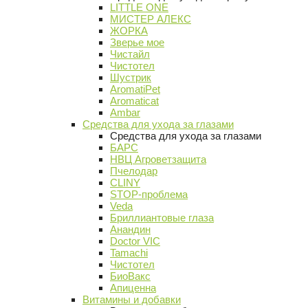
LITTLE ONE
МИСТЕР АЛЕКС
ЖОРКА
Зверье мое
Чистайл
Чистотел
Шустрик
AromatiPet
Aromaticat
Ambar
Средства для ухода за глазами
Средства для ухода за глазами
БАРС
НВЦ Агроветзащита
Пчелодар
CLINY
STOP-проблема
Veda
Бриллиантовые глаза
Анандин
Doctor VIC
Tamachi
Чистотел
БиоВакс
Апиценна
Витамины и добавки