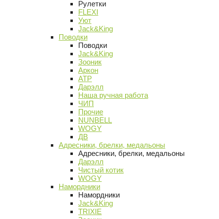
Рулетки
FLEXI
Уют
Jack&King
Поводки
Поводки
Jack&King
Зооник
Аркон
АТР
Дарэлл
Наша ручная работа
ЧИП
Прочие
NUNBELL
WOGY
ДВ
Адресники, брелки, медальоны
Адресники, брелки, медальоны
Дарэлл
Чистый котик
WOGY
Намордники
Намордники
Jack&King
TRIXIE