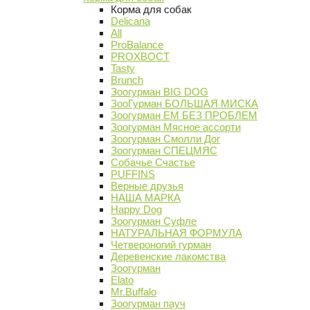
Корма для собак
Delicana
All
ProBalance
PROХВОСТ
Tasty
Brunch
Зоогурман BIG DOG
ЗооГурман БОЛЬШАЯ МИСКА
Зоогурман ЕМ БЕЗ ПРОБЛЕМ
Зоогурман Мясное ассорти
Зоогурман Смолли Дог
Зоогурман СПЕЦМЯС
Собачье Счастье
PUFFINS
Верные друзья
НАША МАРКА
Happy Dog
Зоогурман Суфле
НАТУРАЛЬНАЯ ФОРМУЛА
Четвероногий гурман
Деревенские лакомства
Зоогурман
Elato
Mr.Buffalo
Зоогурман пауч