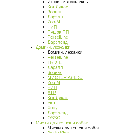
Игровые комплексы
Кот Лукас
Зооник
Дарэлл
Zoo-M
ЧИП
Пушок ПП
PerseiLine
Дарэленд
Домики, лежанки
Домики, лежанки
PerseiLine
TRIXIE
Дарэлл
Зооник
МИСТЕР АЛЕКС
Zoo-M
ЧИП
АТР
Кот Лукас
Уют
Xody
Дарэленд
OSSO
Миски для кошек и собак
Миски для кошек и собак
Jack&King