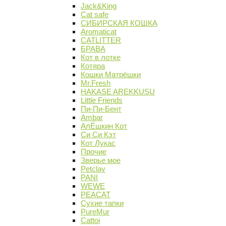
Jack&King
Cat safe
СИБИРСКАЯ КОШКА
Aromaticat
CATLITTER
БРАВА
Кот в лотке
Котяра
Кошки Матрёшки
Mr.Fresh
HAKASE AREKKUSU
Little Friends
Пи-Пи-Бент
Ambar
АлЁшкин Кот
Си Си Кэт
Кот Лукас
Прочие
Зверье мое
Petclay
PANI
WEWE
PEACAT
Сухие тапки
PureMur
Cattoi