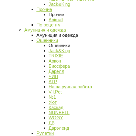
Jack&King
Прочие
Прочие
Animall
По рецепту
Амуниция и одежда
Амуниция и одежда
Ошейники
Ошейники
Jack&King
TRIXIE
Аркон
Биосфера
Дарэлл
ЧИП
АТР
Наша ручная работа
V.I.Pet
№1
Уют
Каскад
NUNBELL
WOGY
ДВ
Дарэленд
Рулетки