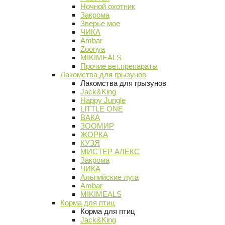
Ночной охотник
Закрома
Зверье мое
ЧИКА
Ambar
Zoonya
MIKIMEALS
Прочие вет.препараты
Лакомства для грызунов
Лакомства для грызунов
Jack&King
Happy Jungle
LITTLE ONE
ВАКА
ЗООМИР
ЖОРКА
КУЗЯ
МИСТЕР АЛЕКС
Закрома
ЧИКА
Альпийские луга
Ambar
MIKIMEALS
Корма для птиц
Корма для птиц
Jack&King