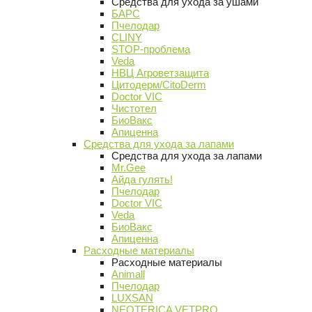
Средства для ухода за ушами
БАРС
Пчелодар
CLINY
STOP-проблема
Veda
НВЦ Агроветзащита
Цитодерм/CitoDerm
Doctor VIC
Чистотел
БиоВакс
Апиценна
Средства для ухода за лапами
Средства для ухода за лапами
Mr.Gee
Айда гулять!
Пчелодар
Doctor VIC
Veda
БиоВакс
Апиценна
Расходные материалы
Расходные материалы
Animall
Пчелодар
LUXSAN
NEOTERICA VETPRO