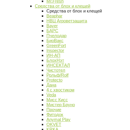
Mr.Fresh
Средства от блох и клещей
Средства от блох и клещей
Beaphar
НВЦ Агроветзащита
Bayer
БАРС
Пчелодар
БиоВакс
GreenFort
Inspector
ИН-АП
БлохНэт
ИНСЕКТАЛ
Чистотел
Рольф/Rolf
Protecto
Дана
4 с хвостиком
Veda
Мисс Кисс
Мистер Бруно
Прочие
Фитодок
Anymal Play
OKVET
KRKA