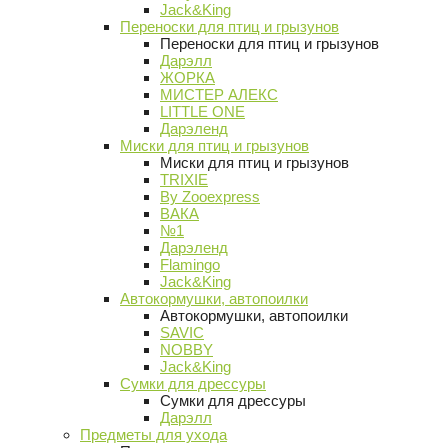
Jack&King
Переноски для птиц и грызунов
Переноски для птиц и грызунов
Дарэлл
ЖОРКА
МИСТЕР АЛЕКС
LITTLE ONE
Дарэленд
Миски для птиц и грызунов
Миски для птиц и грызунов
TRIXIE
By Zooexpress
ВАКА
№1
Дарэленд
Flamingo
Jack&King
Автокормушки, автопоилки
Автокормушки, автопоилки
SAVIC
NOBBY
Jack&King
Сумки для дрессуры
Сумки для дрессуры
Дарэлл
Предметы для ухода