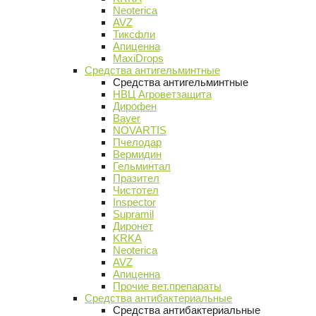
Neoterica
AVZ
Тиксфли
Апиценна
MaxiDrops
Средства антигельминтные
Средства антигельминтные
НВЦ Агроветзащита
Дирофен
Bayer
NOVARTIS
Пчелодар
Вермидин
Гельминтал
Празител
Чистотел
Inspector
Supramil
Диронет
KRKA
Neoterica
AVZ
Апиценна
Прочие вет.препараты
Средства антибактериальные
Средства антибактериальные