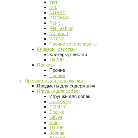
Уют
№1
NOBBY
DOGMAN
Pet-it
Pet Fashion
No brand
WOGY
Прочие вет.препараты
Кликеры, свистки
Кликеры, свистки
TRIXIE
Прочие
Прочие
Прочие
Предметы для содержания
Предметы для содержания
Игрушки для собак
Игрушки для собак
Jack&King
COMFY
Doglike
GiGwi
Safe
TRIXIE
Зооник