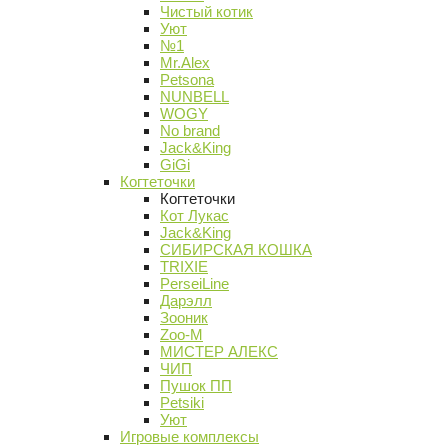
Чистый котик
Уют
№1
Mr.Alex
Petsona
NUNBELL
WOGY
No brand
Jack&King
GiGi
Когтеточки
Когтеточки
Кот Лукас
Jack&King
СИБИРСКАЯ КОШКА
TRIXIE
PerseiLine
Дарэлл
Зооник
Zoo-M
МИСТЕР АЛЕКС
ЧИП
Пушок ПП
Petsiki
Уют
Игровые комплексы