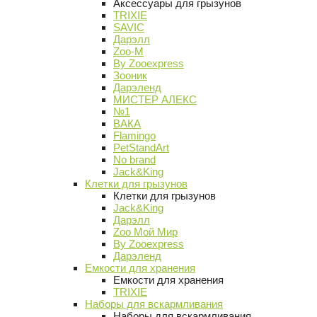
Аксессуары для грызунов
TRIXIE
SAVIC
Дарэлл
Zoo-M
By Zooexpress
Зооник
Дарэленд
МИСТЕР АЛЕКС
№1
ВАКА
Flamingo
PetStandArt
No brand
Jack&King
Клетки для грызунов
Клетки для грызунов
Jack&King
Дарэлл
Zoo Мой Мир
By Zooexpress
Дарэленд
Емкости для хранения
Емкости для хранения
TRIXIE
Наборы для вскармливания
Наборы для вскармливания