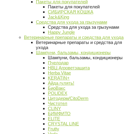
Пакеты для покупателей
Пакеты для покупателей
СИБИРСКАЯ КОШКА
Jack&King
Средства для ухода за грызунами
Средства для ухода за грызунами
Happy Jungle
Ветеринарные препараты и средства для ухода
Ветеринарные препараты и средства для
ухода
Шампуни, бальзамы, кондиционеры
Шампуни, бальзамы, кондиционеры
Пчелодар
НВЦ Агроветзащита
Herba Vitae
KERATIN+
Айда гулять!
БиоВакс
POLIDEX
Цитодерм/CitoDerm
Чистотел
CLINY
БИМФИТО
ELITE
CRYSTAL LINE
Frutty
Veda