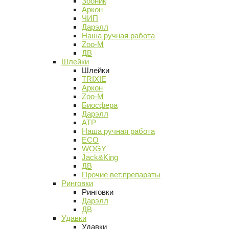
Зооник
Аркон
ЧИП
Дарэлл
Наша ручная работа
Zoo-M
ДВ
Шлейки
Шлейки
TRIXIE
Аркон
Zoo-M
Биосфера
Дарэлл
АТР
Наша ручная работа
ECO
WOGY
Jack&King
ДВ
Прочие вет.препараты
Ринговки
Ринговки
Дарэлл
ДВ
Удавки
Удавки