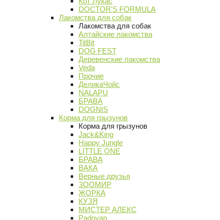
Кот Лукас
DOCTOR'S FORMULA
Лакомства для собак
Лакомства для собак
Алтайские лакомства
TitBit
DOG FEST
Деревенские лакомства
Veda
Прочие
ДеликаЧойс
NALAPU
БРАВА
DOGNIS
Корма для грызунов
Корма для грызунов
Jack&King
Happy Jungle
LITTLE ONE
БРАВА
ВАКА
Верные друзья
ЗООМИР
ЖОРКА
КУЗЯ
МИСТЕР АЛЕКС
Padovan