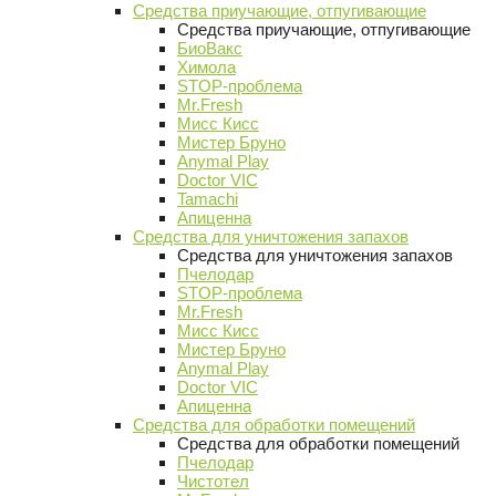
Средства приучающие, отпугивающие
Средства приучающие, отпугивающие
БиоВакс
Химола
STOP-проблема
Mr.Fresh
Мисс Кисс
Мистер Бруно
Anymal Play
Doctor VIC
Tamachi
Апиценна
Средства для уничтожения запахов
Средства для уничтожения запахов
Пчелодар
STOP-проблема
Mr.Fresh
Мисс Кисс
Мистер Бруно
Anymal Play
Doctor VIC
Апиценна
Средства для обработки помещений
Средства для обработки помещений
Пчелодар
Чистотел