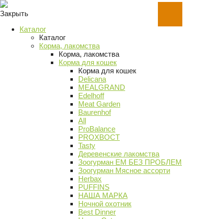
Закрыть
Каталог
Каталог
Корма, лакомства
Корма, лакомства
Корма для кошек
Корма для кошек
Delicana
MEALGRAND
Edelhoff
Meat Garden
Baurenhof
All
ProBalance
PROХВОСТ
Tasty
Деревенские лакомства
Зоогурман ЕМ БЕЗ ПРОБЛЕМ
Зоогурман Мясное ассорти
Herbax
PUFFINS
НАША МАРКА
Ночной охотник
Best Dinner