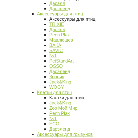
Дарэлл
Дарэленд
Аксессуары для птиц
Аксессуары для птиц
TRIXIE
Дарэлл
Penn Plax
Мавлюшев
ВАКА
SAVIC
№1
PetStandArt
OSSO
Дарэленд
Зооник
Jack&King
WOGY
Клетки для птиц
Клетки для птиц
Jack&King
Zoo Мой Мир
Penn Plax
№1
ECO
Дарэленд
Аксессуары для грызунов