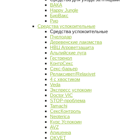
ВАКА
Happy Jungle
БиоВакс
Рио
Средства успокоительные
Средства успокоительные
Пчелодар
Деревенские лакомства
НВЦ Агроветзащита
Альпийские луга
Гестренол
КонтрСекс
Секс-барьер
Релаксивет/Relaxivet
4 с хвостиком
Veda
Экспресс успокоин
Doctor VIC
STOP-проблема
Tamachi
СексКонтроль
Neoterica
Курс Успокоин
AVZ
Апиценна
OKVET