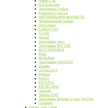
Happy Cat
Д-р Клаудер
Зоогурман Суфле
Кошачье Счастье
НАТУРАЛЬНАЯ ФОРМУЛА
Четвероногий гурман
Зоогурман
CANDYCAT
X-CAT
Амурр
Зоогурман пауч
Зоогурман BIG CAT
ВКУСМЯСИНА
Elato
Mr.Buffalo
Зоогурман HOLISTIC
Zoodiet
LEO&LUCY
Petibon
ENSO
P.E.P.P.O.
ЕМ ДО ДНА
Прочие
Siberia ZOO
Зоогурман Breeder`s way Vet Diet
Goodwin
Корма для собак