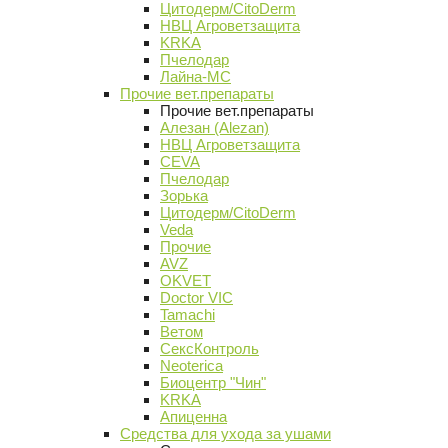
Цитодерм/CitoDerm
НВЦ Агроветзащита
KRKA
Пчелодар
Лайна-МС
Прочие вет.препараты
Прочие вет.препараты
Алезан (Alezan)
НВЦ Агроветзащита
CEVA
Пчелодар
Зорька
Цитодерм/CitoDerm
Veda
Прочие
AVZ
OKVET
Doctor VIC
Tamachi
Ветом
СексКонтроль
Neoterica
Биоцентр "Чин"
KRKA
Апиценна
Средства для ухода за ушами