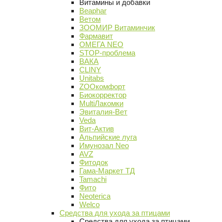
Витамины и добавки
Beaphar
Ветом
ЗООМИР Витаминчик
Фармавит
ОМЕГА NEO
STOP-проблема
ВАКА
CLINY
Unitabs
ZOOкомфорт
Биокорректор
MultiЛакомки
Эвиталия-Вет
Veda
Вит-Актив
Альпийские луга
Имунозал Neo
AVZ
Фитодок
Гама-Маркет ТД
Tamachi
Фито
Neoterica
Welco
Средства для ухода за птицами
Средства для ухода за птицами