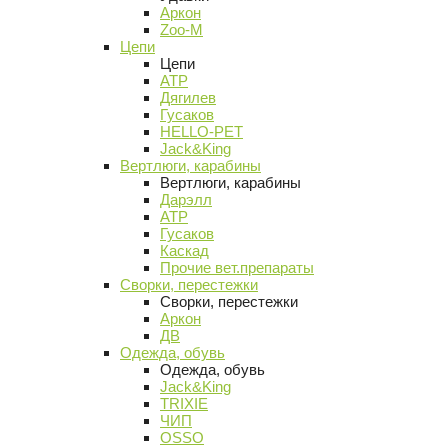
Аркон
Zoo-M
Цепи
Цепи
АТР
Дягилев
Гусаков
HELLO-PET
Jack&King
Вертлюги, карабины
Вертлюги, карабины
Дарэлл
АТР
Гусаков
Каскад
Прочие вет.препараты
Сворки, перестежки
Сворки, перестежки
Аркон
ДВ
Одежда, обувь
Одежда, обувь
Jack&King
TRIXIE
ЧИП
OSSO