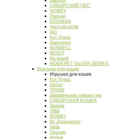
Дарэлл
СИБИРСКИЙ ПЕС
NOBBY
Прочие
DOGMAN
Чистый котик
№1
Кот Лукас
Дарэленд
NUNBELL
WOGY
No brand
HOMEPET SILVER SERIES
Игрушки для кошек
Игрушки для кошек
Кот Лукас
GiGwi
TRIXIE
Деревенские лакомства
СИБИРСКАЯ КОШКА
Зооник
TitBit
NOBBY
By Zooexpress
Veda
Прочие
Ambar