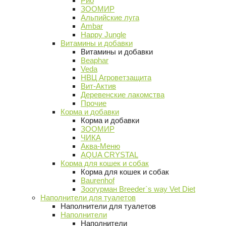
Рио
ЗООМИР
Альпийские луга
Ambar
Happy Jungle
Витамины и добавки
Витамины и добавки
Beaphar
Veda
НВЦ Агроветзащита
Вит-Актив
Деревенские лакомства
Прочие
Корма и добавки
Корма и добавки
ЗООМИР
ЧИКА
Аква-Меню
AQUA CRYSTAL
Корма для кошек и собак
Корма для кошек и собак
Baurenhof
Зоогурман Breeder`s way Vet Diet
Наполнители для туалетов
Наполнители для туалетов
Наполнители
Наполнители