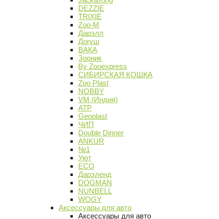
DEZZIE
TRIXIE
Zoo-M
Дарэлл
Догуш
ВАКА
Зооник
By Zooexpress
СИБИРСКАЯ КОШКА
Zoo Plast
NOBBY
VM (Индия)
АТР
Geoplast
ЧИП
Double Dinner
ANKUR
№1
Уют
ECO
Дарэленд
DOGMAN
NUNBELL
WOGY
Аксессуары для авто
Аксессуары для авто