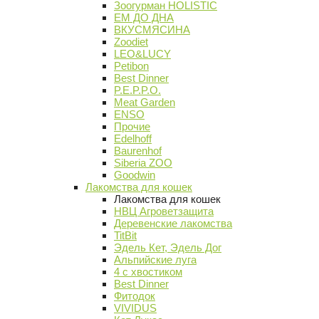
Зоогурман HOLISTIC
ЕМ ДО ДНА
ВКУСМЯСИНА
Zoodiet
LEO&LUCY
Petibon
Best Dinner
P.E.P.P.O.
Meat Garden
ENSO
Прочие
Edelhoff
Baurenhof
Siberia ZOO
Goodwin
Лакомства для кошек
Лакомства для кошек
НВЦ Агроветзащита
Деревенские лакомства
TitBit
Эдель Кет, Эдель Дог
Альпийские луга
4 с хвостиком
Best Dinner
Фитодок
VIVIDUS