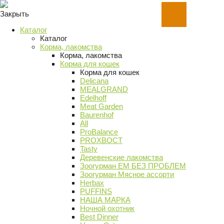
Закрыть
Каталог
Каталог
Корма, лакомства
Корма, лакомства
Корма для кошек
Корма для кошек
Delicana
MEALGRAND
Edelhoff
Meat Garden
Baurenhof
All
ProBalance
PROХВОСТ
Tasty
Деревенские лакомства
Зоогурман ЕМ БЕЗ ПРОБЛЕМ
Зоогурман Мясное ассорти
Herbax
PUFFINS
НАША МАРКА
Ночной охотник
Best Dinner