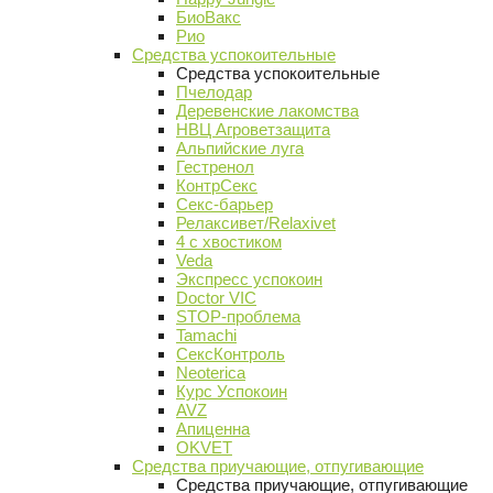
БиоВакс
Рио
Средства успокоительные
Средства успокоительные
Пчелодар
Деревенские лакомства
НВЦ Агроветзащита
Альпийские луга
Гестренол
КонтрСекс
Секс-барьер
Релаксивет/Relaxivet
4 с хвостиком
Veda
Экспресс успокоин
Doctor VIC
STOP-проблема
Tamachi
СексКонтроль
Neoterica
Курс Успокоин
AVZ
Апиценна
OKVET
Средства приучающие, отпугивающие
Средства приучающие, отпугивающие