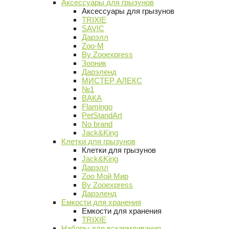
Аксессуары для грызунов
Аксессуары для грызунов
TRIXIE
SAVIC
Дарэлл
Zoo-M
By Zooexpress
Зооник
Дарэленд
МИСТЕР АЛЕКС
№1
ВАКА
Flamingo
PetStandArt
No brand
Jack&King
Клетки для грызунов
Клетки для грызунов
Jack&King
Дарэлл
Zoo Мой Мир
By Zooexpress
Дарэленд
Емкости для хранения
Емкости для хранения
TRIXIE
Наборы для вскармливания