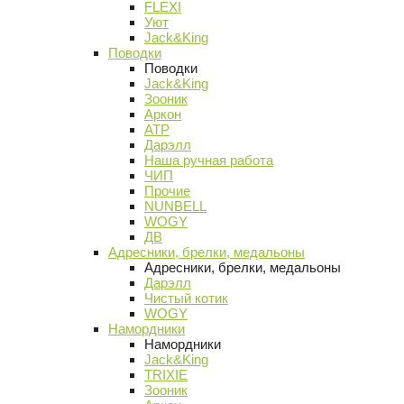
FLEXI
Уют
Jack&King
Поводки
Поводки
Jack&King
Зооник
Аркон
АТР
Дарэлл
Наша ручная работа
ЧИП
Прочие
NUNBELL
WOGY
ДВ
Адресники, брелки, медальоны
Адресники, брелки, медальоны
Дарэлл
Чистый котик
WOGY
Намордники
Намордники
Jack&King
TRIXIE
Зооник