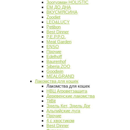
Зоогурман HOLISTIC
ЕМ ДО ДНА
ВКУСМЯСИНА
Zoodiet
LEO&LUCY
Petibon
Best Dinner
P.E.P.P.O.
Meat Garden
ENSO
Прочие
Edelhoff
Baurenhof
Siberia ZOO
Goodwin
MEALGRAND
Лакомства для кошек
Лакомства для кошек
НВЦ Агроветзащита
Деревенские лакомства
TitBit
Эдель Кет, Эдель Дог
Альпийские луга
Прочие
4 с хвостиком
Best Dinner