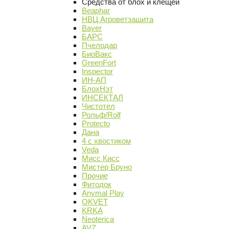
Средства от блох и клещей
Beaphar
НВЦ Агроветзащита
Bayer
БАРС
Пчелодар
БиоВакс
GreenFort
Inspector
ИН-АП
БлохНэт
ИНСЕКТАЛ
Чистотел
Рольф/Rolf
Protecto
Дана
4 с хвостиком
Veda
Мисс Кисс
Мистер Бруно
Прочие
Фитодок
Anymal Play
OKVET
KRKA
Neoterica
AVZ