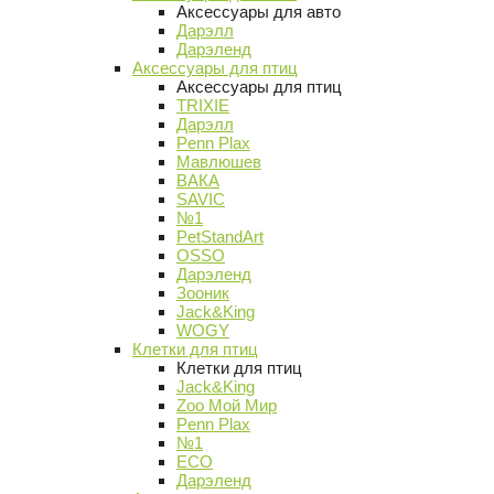
Аксессуары для авто
Дарэлл
Дарэленд
Аксессуары для птиц
Аксессуары для птиц
TRIXIE
Дарэлл
Penn Plax
Мавлюшев
ВАКА
SAVIC
№1
PetStandArt
OSSO
Дарэленд
Зооник
Jack&King
WOGY
Клетки для птиц
Клетки для птиц
Jack&King
Zoo Мой Мир
Penn Plax
№1
ECO
Дарэленд