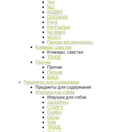
Уют
№1
NOBBY
DOGMAN
Pet-it
Pet Fashion
No brand
WOGY
Прочие вет.препараты
Кликеры, свистки
Кликеры, свистки
TRIXIE
Прочие
Прочие
Прочие
ВАКА
Предметы для содержания
Предметы для содержания
Игрушки для собак
Игрушки для собак
Jack&King
COMFY
Doglike
GiGwi
Safe
TRIXIE