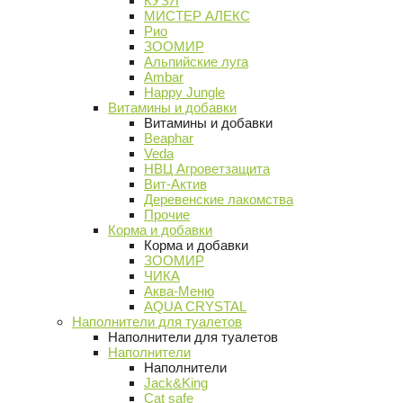
КУЗЯ
МИСТЕР АЛЕКС
Рио
ЗООМИР
Альпийские луга
Ambar
Happy Jungle
Витамины и добавки
Витамины и добавки
Beaphar
Veda
НВЦ Агроветзащита
Вит-Актив
Деревенские лакомства
Прочие
Корма и добавки
Корма и добавки
ЗООМИР
ЧИКА
Аква-Меню
AQUA CRYSTAL
Наполнители для туалетов
Наполнители для туалетов
Наполнители
Наполнители
Jack&King
Cat safe