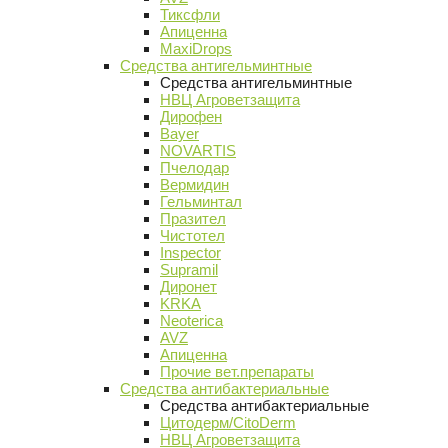
Тиксфли
Апиценна
MaxiDrops
Средства антигельминтные
Средства антигельминтные
НВЦ Агроветзащита
Дирофен
Bayer
NOVARTIS
Пчелодар
Вермидин
Гельминтал
Празител
Чистотел
Inspector
Supramil
Диронет
KRKA
Neoterica
AVZ
Апиценна
Прочие вет.препараты
Средства антибактериальные
Средства антибактериальные
Цитодерм/CitoDerm
НВЦ Агроветзащита