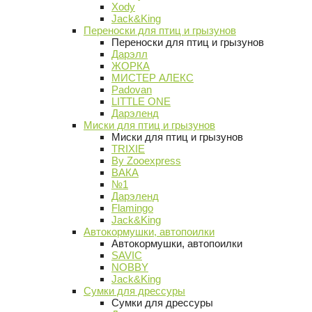
Xody
Jack&King
Переноски для птиц и грызунов
Переноски для птиц и грызунов
Дарэлл
ЖОРКА
МИСТЕР АЛЕКС
Padovan
LITTLE ONE
Дарэленд
Миски для птиц и грызунов
Миски для птиц и грызунов
TRIXIE
By Zooexpress
ВАКА
№1
Дарэленд
Flamingo
Jack&King
Автокормушки, автопоилки
Автокормушки, автопоилки
SAVIC
NOBBY
Jack&King
Сумки для дрессуры
Сумки для дрессуры