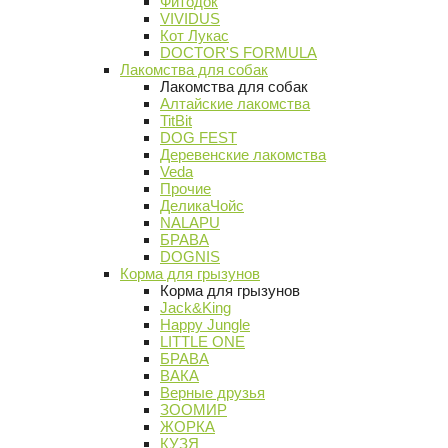
Фитодок
VIVIDUS
Кот Лукас
DOCTOR'S FORMULA
Лакомства для собак
Лакомства для собак
Алтайские лакомства
TitBit
DOG FEST
Деревенские лакомства
Veda
Прочие
ДеликаЧойс
NALAPU
БРАВА
DOGNIS
Корма для грызунов
Корма для грызунов
Jack&King
Happy Jungle
LITTLE ONE
БРАВА
ВАКА
Верные друзья
ЗООМИР
ЖОРКА
КУЗЯ