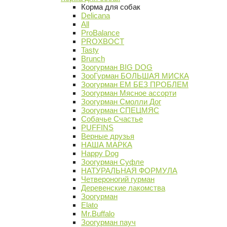
Корма для собак
Delicana
All
ProBalance
PROХВОСТ
Tasty
Brunch
Зоогурман BIG DOG
ЗооГурман БОЛЬШАЯ МИСКА
Зоогурман ЕМ БЕЗ ПРОБЛЕМ
Зоогурман Мясное ассорти
Зоогурман Смолли Дог
Зоогурман СПЕЦМЯС
Собачье Счастье
PUFFINS
Верные друзья
НАША МАРКА
Happy Dog
Зоогурман Суфле
НАТУРАЛЬНАЯ ФОРМУЛА
Четвероногий гурман
Деревенские лакомства
Зоогурман
Elato
Mr.Buffalo
Зоогурман пауч