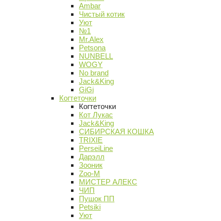
Ambar
Чистый котик
Уют
№1
Mr.Alex
Petsona
NUNBELL
WOGY
No brand
Jack&King
GiGi
Когтеточки
Когтеточки
Кот Лукас
Jack&King
СИБИРСКАЯ КОШКА
TRIXIE
PerseiLine
Дарэлл
Зооник
Zoo-M
МИСТЕР АЛЕКС
ЧИП
Пушок ПП
Petsiki
Уют