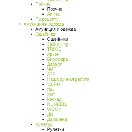
Прочие
Прочие
Animall
По рецепту
Амуниция и одежда
Амуниция и одежда
Ошейники
Ошейники
Jack&King
TRIXIE
Аркон
Биосфера
Дарэлл
ЧИП
АТР
Наша ручная работа
V.I.Pet
№1
Уют
Каскад
NUNBELL
WOGY
ДВ
Дарэленд
Рулетки
Рулетки