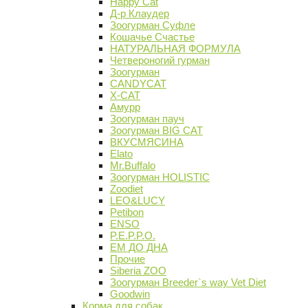
Happy Cat
Д-р Клаудер
Зоогурман Суфле
Кошачье Счастье
НАТУРАЛЬНАЯ ФОРМУЛА
Четвероногий гурман
Зоогурман
CANDYCAT
X-CAT
Амурр
Зоогурман пауч
Зоогурман BIG CAT
ВКУСМЯСИНА
Elato
Mr.Buffalo
Зоогурман HOLISTIC
Zoodiet
LEO&LUCY
Petibon
ENSO
P.E.P.P.O.
ЕМ ДО ДНА
Прочие
Siberia ZOO
Зоогурман Breeder`s way Vet Diet
Goodwin
Корма для собак