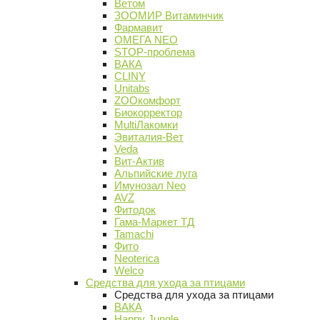
Ветом
ЗООМИР Витаминчик
Фармавит
ОМЕГА NEO
STOP-проблема
ВАКА
CLINY
Unitabs
ZOOкомфорт
Биокорректор
MultiЛакомки
Эвиталия-Вет
Veda
Вит-Актив
Альпийские луга
Имунозал Neo
AVZ
Фитодок
Гама-Маркет ТД
Tamachi
Фито
Neoterica
Welco
Средства для ухода за птицами
Средства для ухода за птицами
ВАКА
Happy Jungle