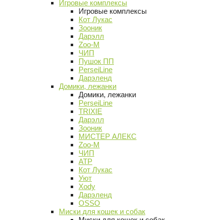
Игровые комплексы
Игровые комплексы
Кот Лукас
Зооник
Дарэлл
Zoo-M
ЧИП
Пушок ПП
PerseiLine
Дарэленд
Домики, лежанки
Домики, лежанки
PerseiLine
TRIXIE
Дарэлл
Зооник
МИСТЕР АЛЕКС
Zoo-M
ЧИП
АТР
Кот Лукас
Уют
Xody
Дарэленд
OSSO
Миски для кошек и собак
Миски для кошек и собак