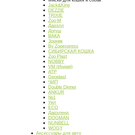
Jack&King
DEZZIE
TRIXIE
Zoo-M
Дарэлл
Догуш
ВАКА
Зооник
By Zooexpress
СИБИРСКАЯ КОШКА
Zoo Plast
NOBBY
VM (Индия)
АТР
Geoplast
ЧИП
Double Dinner
ANKUR
№1
Уют
ECO
Дарэленд
DOGMAN
NUNBELL
WOGY
Аксессуары для авто