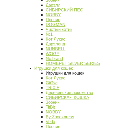
Зооник
Дарэлл
СИБИРСКИЙ ПЕС
NOBBY
Прочие
DOGMAN
Чистый котик
№1
Кот Лукас
Дарэленд
NUNBELL
WOGY
No brand
HOMEPET SILVER SERIES
Игрушки для кошек
Игрушки для кошек
Кот Лукас
GiGwi
TRIXIE
Деревенские лакомства
СИБИРСКАЯ КОШКА
Зооник
TitBit
NOBBY
By Zooexpress
Veda
Прочие