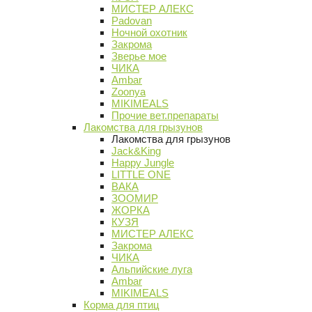
МИСТЕР АЛЕКС
Padovan
Ночной охотник
Закрома
Зверье мое
ЧИКА
Ambar
Zoonya
MIKIMEALS
Прочие вет.препараты
Лакомства для грызунов
Лакомства для грызунов
Jack&King
Happy Jungle
LITTLE ONE
ВАКА
ЗООМИР
ЖОРКА
КУЗЯ
МИСТЕР АЛЕКС
Закрома
ЧИКА
Альпийские луга
Ambar
MIKIMEALS
Корма для птиц