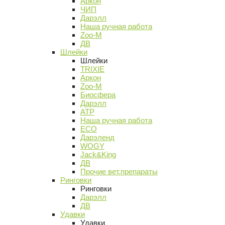
Аркон
ЧИП
Дарэлл
Наша ручная работа
Zoo-M
ДВ
Шлейки
Шлейки
TRIXIE
Аркон
Zoo-M
Биосфера
Дарэлл
АТР
Наша ручная работа
ECO
Дарэленд
WOGY
Jack&King
ДВ
Прочие вет.препараты
Ринговки
Ринговки
Дарэлл
ДВ
Удавки
Удавки