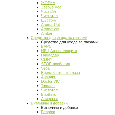
ЖОРКА
Зверье мое
Чистайл
Чистотел
Шустрик
AromatiPet
Aromaticat
Ambar
Средства для ухода за глазами
Средства для ухода за глазами
БАРС
НВЦ Агроветзащита
Пчелодар
CLINY
STOP-проблема
Veda
Бриллиантовые глаза
Анандин
Doctor VIC
Tamachi
Чистотел
БиоВакс
Апиценна
Витамины и добавки
Витамины и добавки
Beaphar