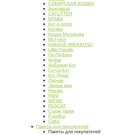
СИБИРСКАЯ КОШКА
Aromaticat
CATLITTER
БРАВА
Кот в лотке
Котяра
Кошки Матрёшки
Mr.Fresh
HAKASE AREKKUSU
Little Friends
Пи-Пи-Бент
Ambar
АлЁшкин Кот
Си Си Кэт
Кот Лукас
Прочие
Зверье мое
Petclay
PANI
WEWE
PEACAT
Сухие тапки
PureMur
Cattoi
Пакеты для покупателей
Пакеты для покупателей