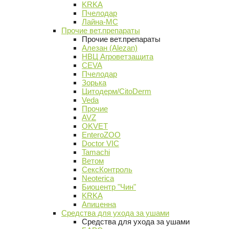
KRKA
Пчелодар
Лайна-МС
Прочие вет.препараты
Прочие вет.препараты
Алезан (Alezan)
НВЦ Агроветзащита
CEVA
Пчелодар
Зорька
Цитодерм/CitoDerm
Veda
Прочие
AVZ
OKVET
EnteroZOO
Doctor VIC
Tamachi
Ветом
СексКонтроль
Neoterica
Биоцентр "Чин"
KRKA
Апиценна
Средства для ухода за ушами
Средства для ухода за ушами