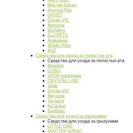
Мистер Бруно
Anymal Play
OKVET
Doctor VIC
Фитодок
Brizberry
Eva PETS
Апиценна
Woolly Pets
AVZ
Средства для ухода за полостью рта
Средства для ухода за полостью рта
Beaphar
CLINY
STOP-проблема
CRYSTAL LINE
Veda
Doctor VIC
Фитодок
Tamachi
No brand
БиоВакс
Средства для ухода за грызунами
Средства для ухода за грызунами
LITTLE ONE
МИСТЕР АЛЕКС