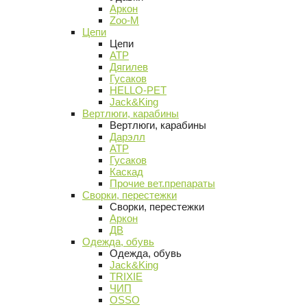
Аркон
Zoo-M
Цепи
Цепи
АТР
Дягилев
Гусаков
HELLO-PET
Jack&King
Вертлюги, карабины
Вертлюги, карабины
Дарэлл
АТР
Гусаков
Каскад
Прочие вет.препараты
Сворки, перестежки
Сворки, перестежки
Аркон
ДВ
Одежда, обувь
Одежда, обувь
Jack&King
TRIXIE
ЧИП
OSSO