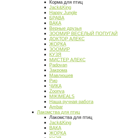
Корма для птиц
Jack&King
Happy Jungle
БРАВА
ВАКА
Верные друзья
ЗООМИР ВЕСЕЛЫЙ ПОПУГАЙ
ДОКТОР АЛЕКС
ЖОРКА
ЗООМИР
КУЗЯ
МИСТЕР АЛЕКС
Padovan
Закрома
Мавлюшев
Рио
ЧИКА
Zoonya
MIKIMEALS
Наша ручная работа
Ambar
Лакомства для птиц
Лакомства для птиц
Jack&King
ВАКА
ЖОРКА