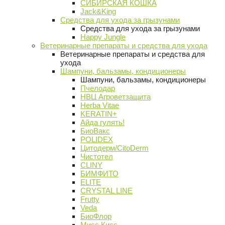
СИБИРСКАЯ КОШКА
Jack&King
Средства для ухода за грызунами
Средства для ухода за грызунами
Happy Jungle
Ветеринарные препараты и средства для ухода
Ветеринарные препараты и средства для
ухода
Шампуни, бальзамы, кондиционеры
Шампуни, бальзамы, кондиционеры
Пчелодар
НВЦ Агроветзащита
Herba Vitae
KERATIN+
Айда гулять!
БиоВакс
POLIDEX
Цитодерм/CitoDerm
Чистотел
CLINY
БИМФИТО
ELITE
CRYSTAL LINE
Frutty
Veda
БиоФлор
Мисс Кисс