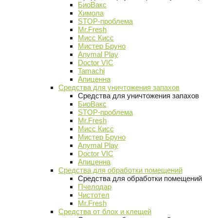
БиоВакс
Химола
STOP-проблема
Mr.Fresh
Мисс Кисс
Мистер Бруно
Anymal Play
Doctor VIC
Tamachi
Апиценна
Средства для уничтожения запахов
Средства для уничтожения запахов
БиоВакс
STOP-проблема
Mr.Fresh
Мисс Кисс
Мистер Бруно
Anymal Play
Doctor VIC
Апиценна
Средства для обработки помещений
Средства для обработки помещений
Пчелодар
Чистотел
Mr.Fresh
Средства от блох и клещей