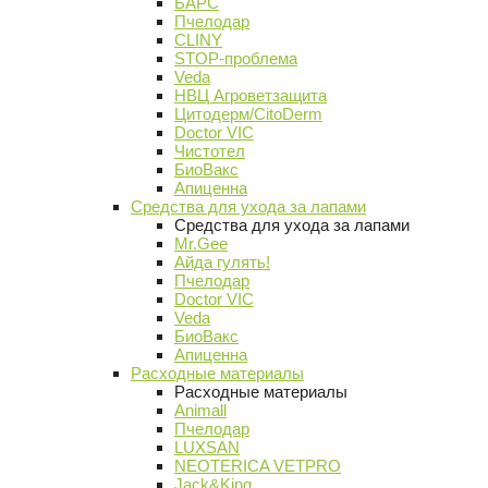
БАРС
Пчелодар
CLINY
STOP-проблема
Veda
НВЦ Агроветзащита
Цитодерм/CitoDerm
Doctor VIC
Чистотел
БиоВакс
Апиценна
Средства для ухода за лапами
Средства для ухода за лапами
Mr.Gee
Айда гулять!
Пчелодар
Doctor VIC
Veda
БиоВакс
Апиценна
Расходные материалы
Расходные материалы
Animall
Пчелодар
LUXSAN
NEOTERICA VETPRO
Jack&King