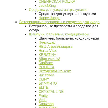
СИБИРСКАЯ КОШКА
Jack&King
Средства для ухода за грызунами
Средства для ухода за грызунами
Happy Jungle
Ветеринарные препараты и средства для ухода
Ветеринарные препараты и средства для
ухода
Шампуни, бальзамы, кондиционеры
Шампуни, бальзамы, кондиционеры
Пчелодар
НВЦ Агроветзащита
Herba Vitae
KERATIN+
Айда гулять!
БиоВакс
POLIDEX
Цитодерм/CitoDerm
Чистотел
CLINY
БИМФИТО
ELITE
CRYSTAL LINE
Frutty
Veda
БиоФлор
Мисс Кисс