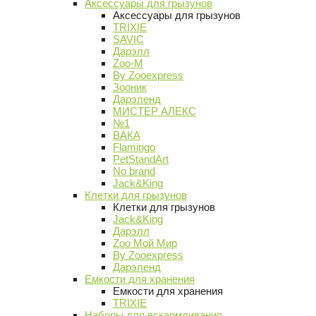
Аксессуары для грызунов
Аксессуары для грызунов
TRIXIE
SAVIC
Дарэлл
Zoo-M
By Zooexpress
Зооник
Дарэленд
МИСТЕР АЛЕКС
№1
ВАКА
Flamingo
PetStandArt
No brand
Jack&King
Клетки для грызунов
Клетки для грызунов
Jack&King
Дарэлл
Zoo Мой Мир
By Zooexpress
Дарэленд
Емкости для хранения
Емкости для хранения
TRIXIE
Наборы для вскармливания