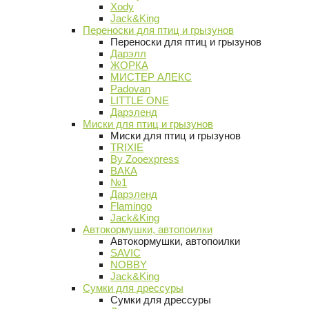
Xody
Jack&King
Переноски для птиц и грызунов
Переноски для птиц и грызунов
Дарэлл
ЖОРКА
МИСТЕР АЛЕКС
Padovan
LITTLE ONE
Дарэленд
Миски для птиц и грызунов
Миски для птиц и грызунов
TRIXIE
By Zooexpress
ВАКА
№1
Дарэленд
Flamingo
Jack&King
Автокормушки, автопоилки
Автокормушки, автопоилки
SAVIC
NOBBY
Jack&King
Сумки для дрессуры
Сумки для дрессуры