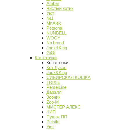
Ambar
Чистый котик
Уют
№1
Mr.Alex
Petsona
NUNBELL
WOGY
No brand
Jack&King
GiGi
Когтеточки
Когтеточки
Кот Лукас
Jack&King
СИБИРСКАЯ КОШКА
TRIXIE
PerseiLine
Дарэлл
Зооник
Zoo-M
МИСТЕР АЛЕКС
ЧИП
Пушок ПП
Petsiki
Уют