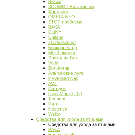
Ветом
ЗООМИР Витаминчик
Фармавит
ОМЕГА NEO
STOP-проблема
ВАКА
CLINY
Unitabs
ZOOкомфорт
Биокорректор
MultiЛакомки
Эвиталия-Вет
Veda
Вит-Актив
Альпийские луга
Имунозал Neo
AVZ
Фитодок
Гама-Маркет ТД
Tamachi
Фито
Neoterica
Welco
Средства для ухода за птицами
Средства для ухода за птицами
ВАКА
Happy Jungle