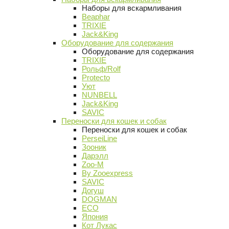
Наборы для вскармливания
Beaphar
TRIXIE
Jack&King
Оборудование для содержания
Оборудование для содержания
TRIXIE
Рольф/Rolf
Protecto
Уют
NUNBELL
Jack&King
SAVIC
Переноски для кошек и собак
Переноски для кошек и собак
PerseiLine
Зооник
Дарэлл
Zoo-M
By Zooexpress
SAVIC
Догуш
DOGMAN
ECO
Япония
Кот Лукас