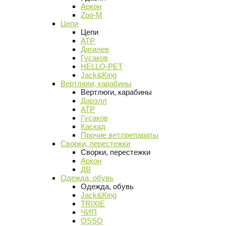
Аркон
Zoo-M
Цепи
Цепи
АТР
Дягилев
Гусаков
HELLO-PET
Jack&King
Вертлюги, карабины
Вертлюги, карабины
Дарэлл
АТР
Гусаков
Каскад
Прочие вет.препараты
Сворки, перестежки
Сворки, перестежки
Аркон
ДВ
Одежда, обувь
Одежда, обувь
Jack&King
TRIXIE
ЧИП
OSSO