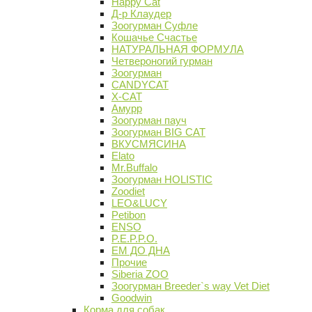
Happy Cat
Д-р Клаудер
Зоогурман Суфле
Кошачье Счастье
НАТУРАЛЬНАЯ ФОРМУЛА
Четвероногий гурман
Зоогурман
CANDYCAT
X-CAT
Амурр
Зоогурман пауч
Зоогурман BIG CAT
ВКУСМЯСИНА
Elato
Mr.Buffalo
Зоогурман HOLISTIC
Zoodiet
LEO&LUCY
Petibon
ENSO
P.E.P.P.O.
ЕМ ДО ДНА
Прочие
Siberia ZOO
Зоогурман Breeder`s way Vet Diet
Goodwin
Корма для собак