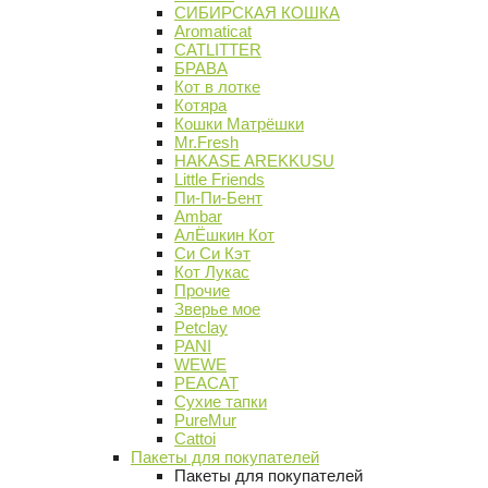
СИБИРСКАЯ КОШКА
Aromaticat
CATLITTER
БРАВА
Кот в лотке
Котяра
Кошки Матрёшки
Mr.Fresh
HAKASE AREKKUSU
Little Friends
Пи-Пи-Бент
Ambar
АлЁшкин Кот
Си Си Кэт
Кот Лукас
Прочие
Зверье мое
Petclay
PANI
WEWE
PEACAT
Сухие тапки
PureMur
Cattoi
Пакеты для покупателей
Пакеты для покупателей