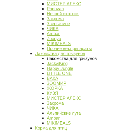
МИСТЕР АЛЕКС
Padovan
Ночной охотник
Закрома
Зверье мое
ЧИКА
Ambar
Zoonya
MIKIMEALS
Прочие вет.препараты
Лакомства для грызунов
Лакомства для грызунов
Jack&King
Happy Jungle
LITTLE ONE
ВАКА
ЗООМИР
ЖОРКА
КУЗЯ
МИСТЕР АЛЕКС
Закрома
ЧИКА
Альпийские луга
Ambar
MIKIMEALS
Корма для птиц