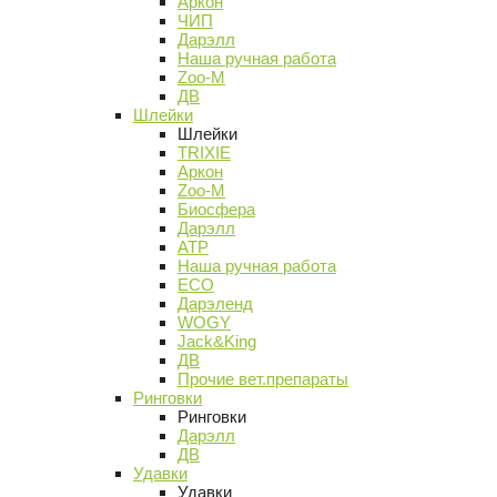
Аркон
ЧИП
Дарэлл
Наша ручная работа
Zoo-M
ДВ
Шлейки
Шлейки
TRIXIE
Аркон
Zoo-M
Биосфера
Дарэлл
АТР
Наша ручная работа
ECO
Дарэленд
WOGY
Jack&King
ДВ
Прочие вет.препараты
Ринговки
Ринговки
Дарэлл
ДВ
Удавки
Удавки