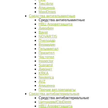
Тиксфли
Апиценна
MaxiDrops
Средства антигельминтные
Средства антигельминтные
НВЦ Агроветзащита
Дирофен
Bayer
NOVARTIS
Пчелодар
Вермидин
Гельминтал
Празител
Чистотел
Inspector
Supramil
Диронет
KRKA
Neoterica
AVZ
Апиценна
Прочие вет.препараты
Средства антибактериальные
Средства антибактериальные
Цитодерм/CitoDerm
НВЦ Агроветзащита