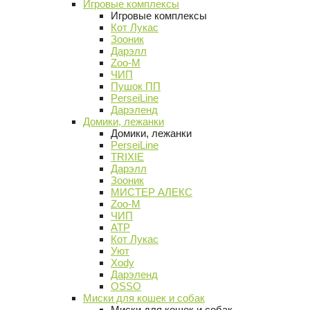
Игровые комплексы
Игровые комплексы
Кот Лукас
Зооник
Дарэлл
Zoo-M
ЧИП
Пушок ПП
PerseiLine
Дарэленд
Домики, лежанки
Домики, лежанки
PerseiLine
TRIXIE
Дарэлл
Зооник
МИСТЕР АЛЕКС
Zoo-M
ЧИП
АТР
Кот Лукас
Уют
Xody
Дарэленд
OSSO
Миски для кошек и собак
Миски для кошек и собак