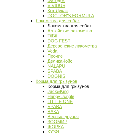
Фитодок
VIVIDUS
Кот Лукас
DOCTOR'S FORMULA
Лакомства для собак
Лакомства для собак
Алтайские лакомства
TitBit
DOG FEST
Деревенские лакомства
Veda
Прочие
ДеликаЧойс
NALAPU
БРАВА
DOGNIS
Корма для грызунов
Корма для грызунов
Jack&King
Happy Jungle
LITTLE ONE
БРАВА
ВАКА
Верные друзья
ЗООМИР
ЖОРКА
КУЗЯ