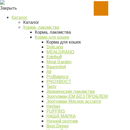
Закрыть
Каталог
Каталог
Корма, лакомства
Корма, лакомства
Корма для кошек
Корма для кошек
Delicana
MEALGRAND
Edelhoff
Meat Garden
Baurenhof
All
ProBalance
PROХВОСТ
Tasty
Деревенские лакомства
Зоогурман ЕМ БЕЗ ПРОБЛЕМ
Зоогурман Мясное ассорти
Herbax
PUFFINS
НАША МАРКА
Ночной охотник
Best Dinner