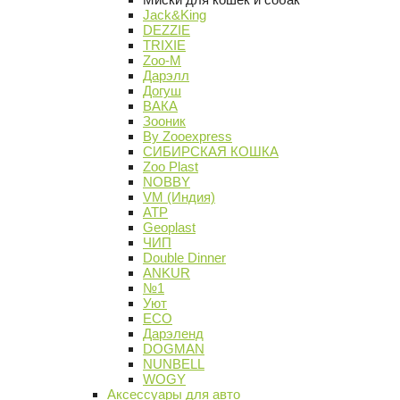
Jack&King
DEZZIE
TRIXIE
Zoo-M
Дарэлл
Догуш
ВАКА
Зооник
By Zooexpress
СИБИРСКАЯ КОШКА
Zoo Plast
NOBBY
VM (Индия)
АТР
Geoplast
ЧИП
Double Dinner
ANKUR
№1
Уют
ECO
Дарэленд
DOGMAN
NUNBELL
WOGY
Аксессуары для авто