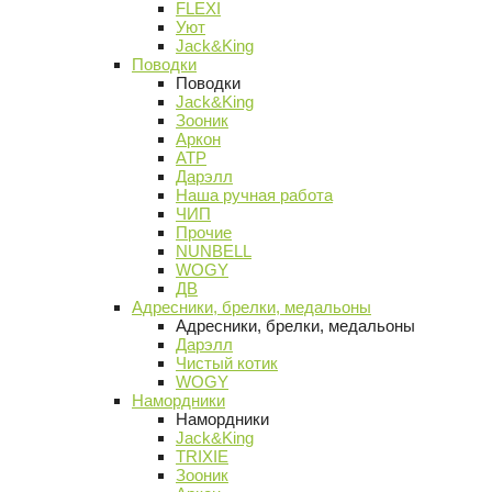
FLEXI
Уют
Jack&King
Поводки
Поводки
Jack&King
Зооник
Аркон
АТР
Дарэлл
Наша ручная работа
ЧИП
Прочие
NUNBELL
WOGY
ДВ
Адресники, брелки, медальоны
Адресники, брелки, медальоны
Дарэлл
Чистый котик
WOGY
Намордники
Намордники
Jack&King
TRIXIE
Зооник