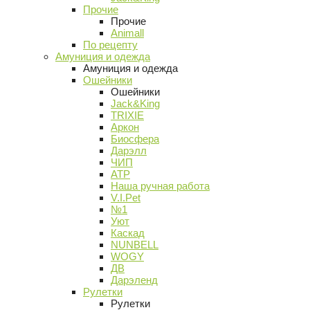
Прочие
Прочие
Animall
По рецепту
Амуниция и одежда
Амуниция и одежда
Ошейники
Ошейники
Jack&King
TRIXIE
Аркон
Биосфера
Дарэлл
ЧИП
АТР
Наша ручная работа
V.I.Pet
№1
Уют
Каскад
NUNBELL
WOGY
ДВ
Дарэленд
Рулетки
Рулетки