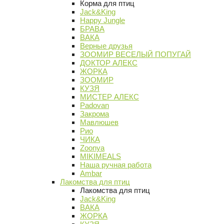
Корма для птиц
Jack&King
Happy Jungle
БРАВА
ВАКА
Верные друзья
ЗООМИР ВЕСЕЛЫЙ ПОПУГАЙ
ДОКТОР АЛЕКС
ЖОРКА
ЗООМИР
КУЗЯ
МИСТЕР АЛЕКС
Padovan
Закрома
Мавлюшев
Рио
ЧИКА
Zoonya
MIKIMEALS
Наша ручная работа
Ambar
Лакомства для птиц
Лакомства для птиц
Jack&King
ВАКА
ЖОРКА