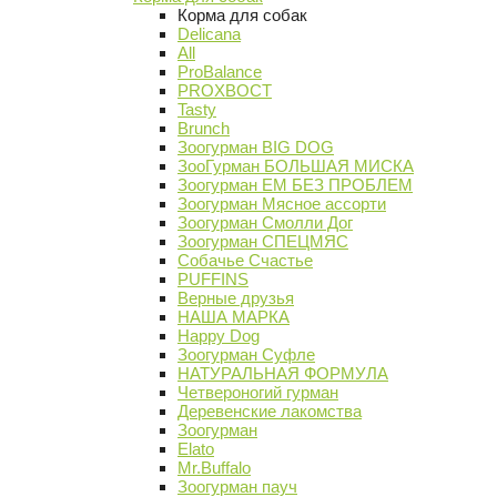
Корма для собак
Delicana
All
ProBalance
PROХВОСТ
Tasty
Brunch
Зоогурман BIG DOG
ЗооГурман БОЛЬШАЯ МИСКА
Зоогурман ЕМ БЕЗ ПРОБЛЕМ
Зоогурман Мясное ассорти
Зоогурман Смолли Дог
Зоогурман СПЕЦМЯС
Собачье Счастье
PUFFINS
Верные друзья
НАША МАРКА
Happy Dog
Зоогурман Суфле
НАТУРАЛЬНАЯ ФОРМУЛА
Четвероногий гурман
Деревенские лакомства
Зоогурман
Elato
Mr.Buffalo
Зоогурман пауч