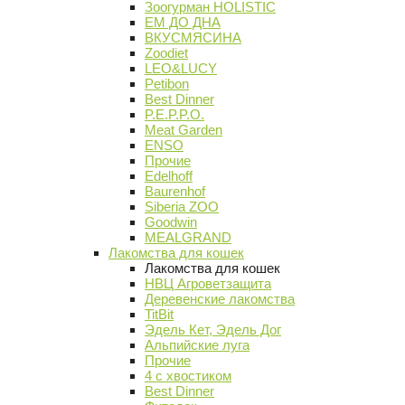
Зоогурман HOLISTIC
ЕМ ДО ДНА
ВКУСМЯСИНА
Zoodiet
LEO&LUCY
Petibon
Best Dinner
P.E.P.P.O.
Meat Garden
ENSO
Прочие
Edelhoff
Baurenhof
Siberia ZOO
Goodwin
MEALGRAND
Лакомства для кошек
Лакомства для кошек
НВЦ Агроветзащита
Деревенские лакомства
TitBit
Эдель Кет, Эдель Дог
Альпийские луга
Прочие
4 с хвостиком
Best Dinner