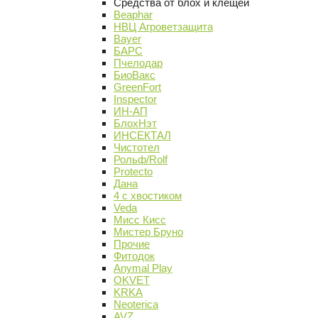
Средства от блох и клещей
Beaphar
НВЦ Агроветзащита
Bayer
БАРС
Пчелодар
БиоВакс
GreenFort
Inspector
ИН-АП
БлохНэт
ИНСЕКТАЛ
Чистотел
Рольф/Rolf
Protecto
Дана
4 с хвостиком
Veda
Мисс Кисс
Мистер Бруно
Прочие
Фитодок
Anymal Play
OKVET
KRKA
Neoterica
AVZ