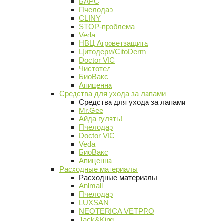
БАРС
Пчелодар
CLINY
STOP-проблема
Veda
НВЦ Агроветзащита
Цитодерм/CitoDerm
Doctor VIC
Чистотел
БиоВакс
Апиценна
Средства для ухода за лапами
Средства для ухода за лапами
Mr.Gee
Айда гулять!
Пчелодар
Doctor VIC
Veda
БиоВакс
Апиценна
Расходные материалы
Расходные материалы
Animall
Пчелодар
LUXSAN
NEOTERICA VETPRO
Jack&King