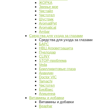
ЖОРКА
Зверье мое
Чистайл
Чистотел
Шустрик
AromatiPet
Aromaticat
Ambar
Средства для ухода за глазами
Средства для ухода за глазами
БАРС
НВЦ Агроветзащита
Пчелодар
CLINY
STOP-проблема
Veda
Бриллиантовые глаза
Анандин
Doctor VIC
Tamachi
Чистотел
БиоВакс
Апиценна
Витамины и добавки
Витамины и добавки
Beaphar