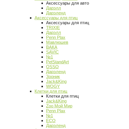
Аксессуары для авто
Дарэлл
Дарэленд
Аксессуары для птиц
Аксессуары для птиц
TRIXIE
Дарэлл
Penn Plax
Мавлюшев
ВАКА
SAVIC
№1
PetStandArt
OSSO
Дарэленд
Зооник
Jack&King
WOGY
Клетки для птиц
Клетки для птиц
Jack&King
Zoo Мой Мир
Penn Plax
№1
ECO
Дарэленд