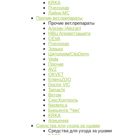
KRKA
Пчелодар
Лайна-МС
Прочие вет.препараты
Прочие вет.препараты
Алезан (Alezan)
НВЦ Агроветзащита
CEVA
Пчелодар
Зорька
Цитодерм/CitoDerm
Veda
Прочие
AVZ
OKVET
EnteroZOO
Doctor VIC
Tamachi
Ветом
СексКонтроль
Neoterica
Биоцентр "Чин"
KRKA
Апиценна
Средства для ухода за ушами
Средства для ухода за ушами