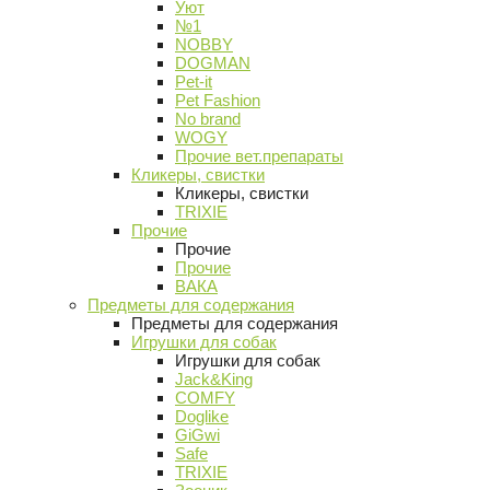
Уют
№1
NOBBY
DOGMAN
Pet-it
Pet Fashion
No brand
WOGY
Прочие вет.препараты
Кликеры, свистки
Кликеры, свистки
TRIXIE
Прочие
Прочие
Прочие
ВАКА
Предметы для содержания
Предметы для содержания
Игрушки для собак
Игрушки для собак
Jack&King
COMFY
Doglike
GiGwi
Safe
TRIXIE