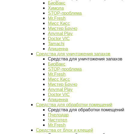
БиоВакс
Химола
STOP-проблема
Mr.Fresh
Мисс Кисс
Мистер Бруно
Anymal Play
Doctor VIC
Tamachi
Апиценна
Средства для уничтожения запахов
Средства для уничтожения запахов
БиоВакс
STOP-проблема
Mr.Fresh
Мисс Кисс
Мистер Бруно
Anymal Play
Doctor VIC
Апиценна
Средства для обработки помещений
Средства для обработки помещений
Пчелодар
Чистотел
Mr.Fresh
Средства от блох и клещей