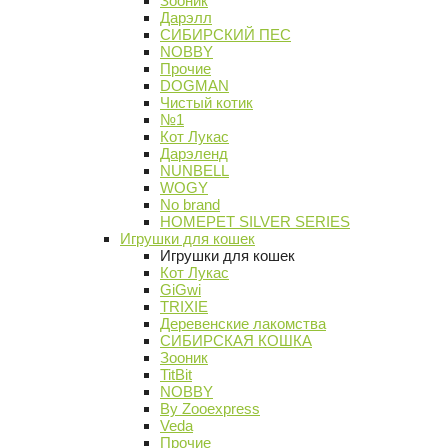
Зооник
Дарэлл
СИБИРСКИЙ ПЕС
NOBBY
Прочие
DOGMAN
Чистый котик
№1
Кот Лукас
Дарэленд
NUNBELL
WOGY
No brand
HOMEPET SILVER SERIES
Игрушки для кошек
Игрушки для кошек
Кот Лукас
GiGwi
TRIXIE
Деревенские лакомства
СИБИРСКАЯ КОШКА
Зооник
TitBit
NOBBY
By Zooexpress
Veda
Прочие