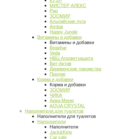
КУЗЯ
МИСТЕР АЛЕКС
Рио
ЗООМИР
Альпийские луга
Ambar
Happy Jungle
Витамины и добавки
Витамины и добавки
Beaphar
Veda
НВЦ Агроветзащита
Вит-Актив
Деревенские лакомства
Прочие
Корма и добавки
Корма и добавки
ЗООМИР
ЧИКА
Аква-Меню
AQUA CRYSTAL
Наполнители для туалетов
Наполнители для туалетов
Наполнители
Наполнители
Jack&King
Cat safe