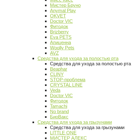
Мистер Бруно
Anymal Play
OKVET
Doctor VIC
Фитодок
Brizberry
Eva PETS
Апиценна
Woolly Pets
AVZ
Средства для ухода за полостью рта
Средства для ухода за полостью рта
Beaphar
CLINY
STOP-проблема
CRYSTAL LINE
Veda
Doctor VIC
Фитодок
Tamachi
No brand
БиоВакс
Средства для ухода за грызунами
Средства для ухода за грызунами
LITTLE ONE
МИСТЕР АЛЕКС