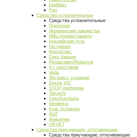
БиоВакс
Рио
Средства успокоительные
Средства успокоительные
Пчелодар
Деревенские лакомства
НВЦ Агроветзащита
Альпийские луга
Гестренол
КонтрСекс
Секс-барьер
Релаксивет/Relaxivet
4 с хвостиком
Veda
Экспресс успокоин
Doctor VIC
STOP-проблема
Tamachi
СексКонтроль
Neoterica
Курс Успокоин
AVZ
Апиценна
OKVET
Средства приучающие, отпугивающие
Средства приучающие, отпугивающие