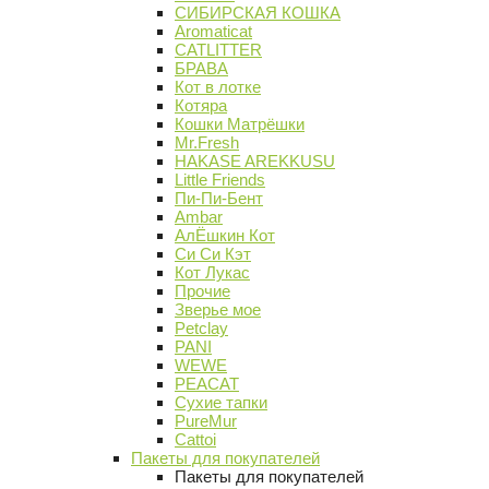
СИБИРСКАЯ КОШКА
Aromaticat
CATLITTER
БРАВА
Кот в лотке
Котяра
Кошки Матрёшки
Mr.Fresh
HAKASE AREKKUSU
Little Friends
Пи-Пи-Бент
Ambar
АлЁшкин Кот
Си Си Кэт
Кот Лукас
Прочие
Зверье мое
Petclay
PANI
WEWE
PEACAT
Сухие тапки
PureMur
Cattoi
Пакеты для покупателей
Пакеты для покупателей