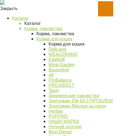
Закрыть
Каталог
Каталог
Корма, лакомства
Корма, лакомства
Корма для кошек
Корма для кошек
Delicana
MEALGRAND
Edelhoff
Meat Garden
Baurenhof
All
ProBalance
PROХВОСТ
Tasty
Деревенские лакомства
Зоогурман ЕМ БЕЗ ПРОБЛЕМ
Зоогурман Мясное ассорти
Herbax
PUFFINS
НАША МАРКА
Ночной охотник
Best Dinner