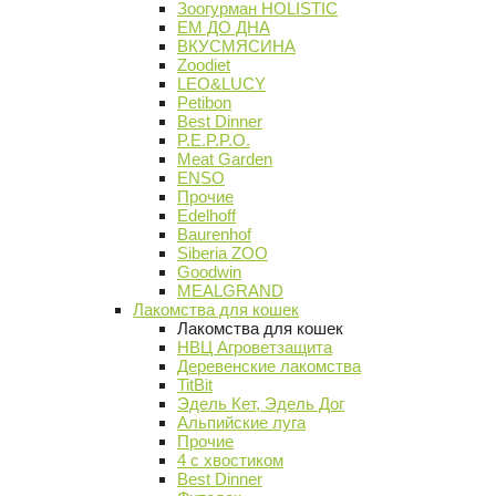
Зоогурман HOLISTIC
ЕМ ДО ДНА
ВКУСМЯСИНА
Zoodiet
LEO&LUCY
Petibon
Best Dinner
P.E.P.P.O.
Meat Garden
ENSO
Прочие
Edelhoff
Baurenhof
Siberia ZOO
Goodwin
MEALGRAND
Лакомства для кошек
Лакомства для кошек
НВЦ Агроветзащита
Деревенские лакомства
TitBit
Эдель Кет, Эдель Дог
Альпийские луга
Прочие
4 с хвостиком
Best Dinner