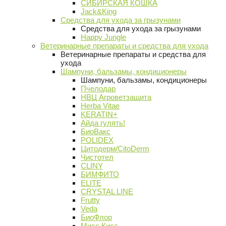
СИБИРСКАЯ КОШКА
Jack&King
Средства для ухода за грызунами
Средства для ухода за грызунами
Happy Jungle
Ветеринарные препараты и средства для ухода
Ветеринарные препараты и средства для
ухода
Шампуни, бальзамы, кондиционеры
Шампуни, бальзамы, кондиционеры
Пчелодар
НВЦ Агроветзащита
Herba Vitae
KERATIN+
Айда гулять!
БиоВакс
POLIDEX
Цитодерм/CitoDerm
Чистотел
CLINY
БИМФИТО
ELITE
CRYSTAL LINE
Frutty
Veda
БиоФлор
Мисс Кисс