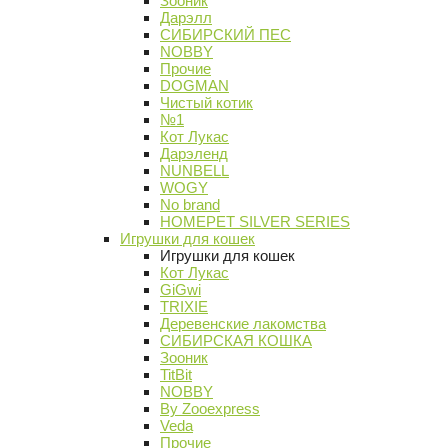
Зооник
Дарэлл
СИБИРСКИЙ ПЕС
NOBBY
Прочие
DOGMAN
Чистый котик
№1
Кот Лукас
Дарэленд
NUNBELL
WOGY
No brand
HOMEPET SILVER SERIES
Игрушки для кошек
Игрушки для кошек
Кот Лукас
GiGwi
TRIXIE
Деревенские лакомства
СИБИРСКАЯ КОШКА
Зооник
TitBit
NOBBY
By Zooexpress
Veda
Прочие