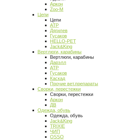
Аркон
Zoo-M
Цепи
Цепи
АТР
Дягилев
Гусаков
HELLO-PET
Jack&King
Вертлюги, карабины
Вертлюги, карабины
Дарэлл
АТР
Гусаков
Каскад
Прочие вет.препараты
Сворки, перестежки
Сворки, перестежки
Аркон
ДВ
Одежда, обувь
Одежда, обувь
Jack&King
TRIXIE
ЧИП
OSSO