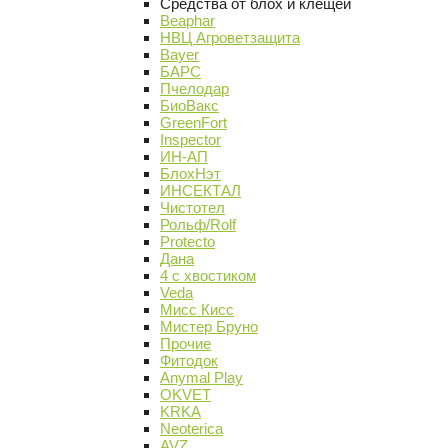
Средства от блох и клещей
Beaphar
НВЦ Агроветзащита
Bayer
БАРС
Пчелодар
БиоВакс
GreenFort
Inspector
ИН-АП
БлохНэт
ИНСЕКТАЛ
Чистотел
Рольф/Rolf
Protecto
Дана
4 с хвостиком
Veda
Мисс Кисс
Мистер Бруно
Прочие
Фитодок
Anymal Play
OKVET
KRKA
Neoterica
AVZ