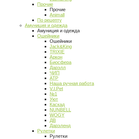
Прочие
Прочие
Animall
По рецепту
Амуниция и одежда
Амуниция и одежда
Ошейники
Ошейники
Jack&King
TRIXIE
Аркон
Биосфера
Дарэлл
ЧИП
АТР
Наша ручная работа
V.I.Pet
№1
Уют
Каскад
NUNBELL
WOGY
ДВ
Дарэленд
Рулетки
Рулетки