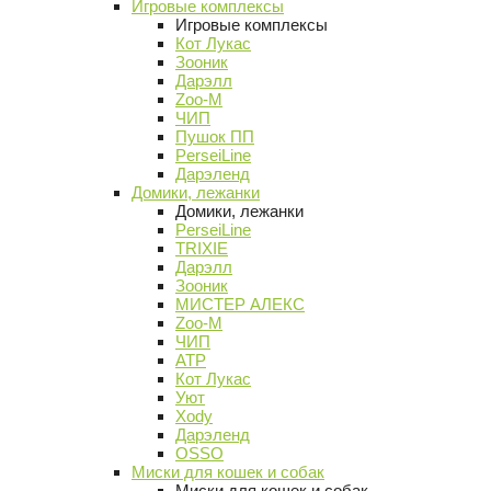
Игровые комплексы
Игровые комплексы
Кот Лукас
Зооник
Дарэлл
Zoo-M
ЧИП
Пушок ПП
PerseiLine
Дарэленд
Домики, лежанки
Домики, лежанки
PerseiLine
TRIXIE
Дарэлл
Зооник
МИСТЕР АЛЕКС
Zoo-M
ЧИП
АТР
Кот Лукас
Уют
Xody
Дарэленд
OSSO
Миски для кошек и собак
Миски для кошек и собак