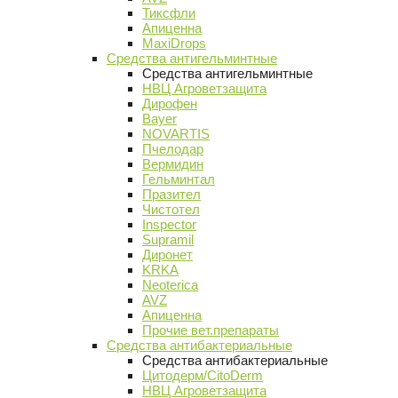
Тиксфли
Апиценна
MaxiDrops
Средства антигельминтные
Средства антигельминтные
НВЦ Агроветзащита
Дирофен
Bayer
NOVARTIS
Пчелодар
Вермидин
Гельминтал
Празител
Чистотел
Inspector
Supramil
Диронет
KRKA
Neoterica
AVZ
Апиценна
Прочие вет.препараты
Средства антибактериальные
Средства антибактериальные
Цитодерм/CitoDerm
НВЦ Агроветзащита