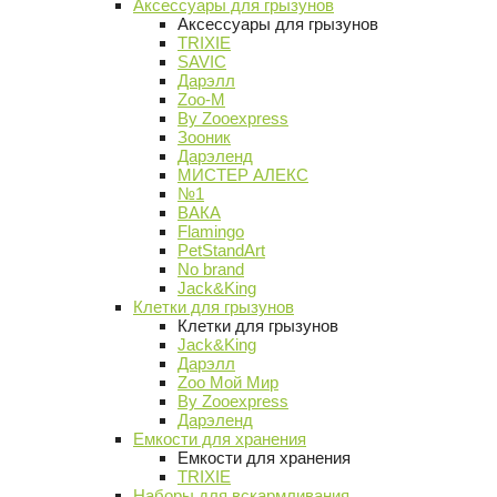
Аксессуары для грызунов
Аксессуары для грызунов
TRIXIE
SAVIC
Дарэлл
Zoo-M
By Zooexpress
Зооник
Дарэленд
МИСТЕР АЛЕКС
№1
ВАКА
Flamingo
PetStandArt
No brand
Jack&King
Клетки для грызунов
Клетки для грызунов
Jack&King
Дарэлл
Zoo Мой Мир
By Zooexpress
Дарэленд
Емкости для хранения
Емкости для хранения
TRIXIE
Наборы для вскармливания