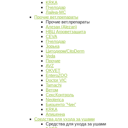
KRKA
Пчелодар
Лайна-МС
Прочие вет.препараты
Прочие вет.препараты
Алезан (Alezan)
НВЦ Агроветзащита
CEVA
Пчелодар
Зорька
Цитодерм/CitoDerm
Veda
Прочие
AVZ
OKVET
EnteroZOO
Doctor VIC
Tamachi
Ветом
СексКонтроль
Neoterica
Биоцентр "Чин"
KRKA
Апиценна
Средства для ухода за ушами
Средства для ухода за ушами