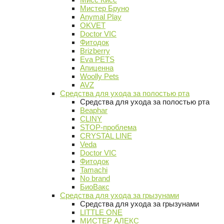
Мистер Бруно
Anymal Play
OKVET
Doctor VIC
Фитодок
Brizberry
Eva PETS
Апиценна
Woolly Pets
AVZ
Средства для ухода за полостью рта
Средства для ухода за полостью рта
Beaphar
CLINY
STOP-проблема
CRYSTAL LINE
Veda
Doctor VIC
Фитодок
Tamachi
No brand
БиоВакс
Средства для ухода за грызунами
Средства для ухода за грызунами
LITTLE ONE
МИСТЕР АЛЕКС