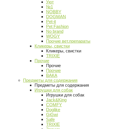
Уют
№1
NOBBY
DOGMAN
Pet-it
Pet Fashion
No brand
WOGY
Прочие вет.препараты
Кликеры, свистки
Кликеры, свистки
TRIXIE
Прочие
Прочие
Прочие
ВАКА
Предметы для содержания
Предметы для содержания
Игрушки для собак
Игрушки для собак
Jack&King
COMFY
Doglike
GiGwi
Safe
TRIXIE