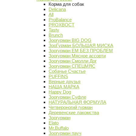
Корма для собак
Delicana
All
ProBalance
PROХВОСТ
Tasty
Brunch
Зоогурман BIG DOG
ЗооГурман БОЛЬШАЯ МИСКА
Зоогурман ЕМ БЕЗ ПРОБЛЕМ
Зоогурман Мясное ассорти
Зоогурман Смолли Дог
Зоогурман СПЕЦМЯС
Собачье Счастье
PUFFINS
Верные друзья
НАША МАРКА
Happy Dog
Зоогурман Суфле
НАТУРАЛЬНАЯ ФОРМУЛА
Четвероногий гурман
Деревенские лакомства
Зоогурман
Elato
Mr.Buffalo
Зоогурман пауч