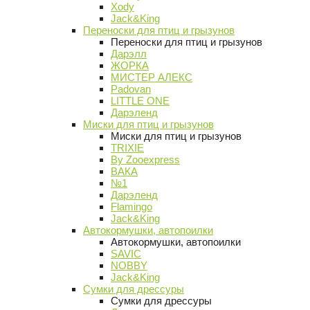
Xody
Jack&King
Переноски для птиц и грызунов
Переноски для птиц и грызунов
Дарэлл
ЖОРКА
МИСТЕР АЛЕКС
Padovan
LITTLE ONE
Дарэленд
Миски для птиц и грызунов
Миски для птиц и грызунов
TRIXIE
By Zooexpress
ВАКА
№1
Дарэленд
Flamingo
Jack&King
Автокормушки, автопоилки
Автокормушки, автопоилки
SAVIC
NOBBY
Jack&King
Сумки для дрессуры
Сумки для дрессуры