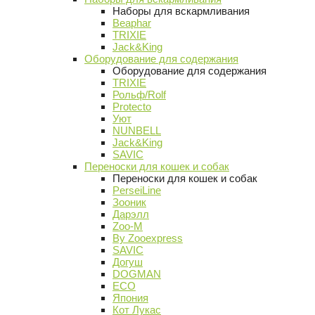
Наборы для вскармливания
Beaphar
TRIXIE
Jack&King
Оборудование для содержания
Оборудование для содержания
TRIXIE
Рольф/Rolf
Protecto
Уют
NUNBELL
Jack&King
SAVIC
Переноски для кошек и собак
Переноски для кошек и собак
PerseiLine
Зооник
Дарэлл
Zoo-M
By Zooexpress
SAVIC
Догуш
DOGMAN
ECO
Япония
Кот Лукас