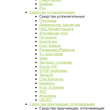
БиоВакс
Рио
Средства успокоительные
Средства успокоительные
Пчелодар
Деревенские лакомства
НВЦ Агроветзащита
Альпийские луга
Гестренол
КонтрСекс
Секс-барьер
Релаксивет/Relaxivet
4 с хвостиком
Veda
Экспресс успокоин
Doctor VIC
STOP-проблема
Tamachi
СексКонтроль
Neoterica
Курс Успокоин
AVZ
Апиценна
OKVET
Средства приучающие, отпугивающие
Средства приучающие, отпугивающие