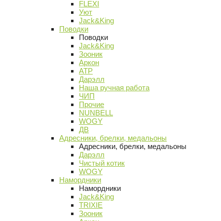
FLEXI
Уют
Jack&King
Поводки
Поводки
Jack&King
Зооник
Аркон
АТР
Дарэлл
Наша ручная работа
ЧИП
Прочие
NUNBELL
WOGY
ДВ
Адресники, брелки, медальоны
Адресники, брелки, медальоны
Дарэлл
Чистый котик
WOGY
Намордники
Намордники
Jack&King
TRIXIE
Зооник