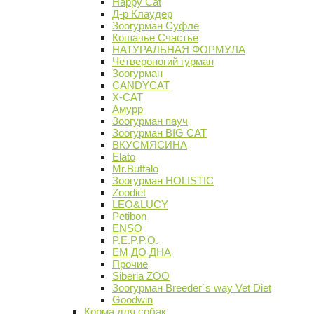
Happy Cat
Д-р Клаудер
Зоогурман Суфле
Кошачье Счастье
НАТУРАЛЬНАЯ ФОРМУЛА
Четвероногий гурман
Зоогурман
CANDYCAT
X-CAT
Амурр
Зоогурман пауч
Зоогурман BIG CAT
ВКУСМЯСИНА
Elato
Mr.Buffalo
Зоогурман HOLISTIC
Zoodiet
LEO&LUCY
Petibon
ENSO
P.E.P.P.O.
ЕМ ДО ДНА
Прочие
Siberia ZOO
Зоогурман Breeder`s way Vet Diet
Goodwin
Корма для собак