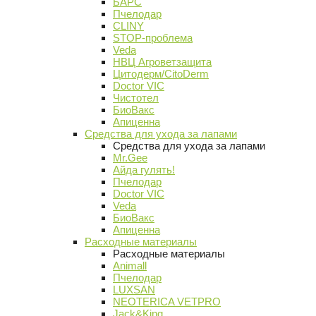
БАРС
Пчелодар
CLINY
STOP-проблема
Veda
НВЦ Агроветзащита
Цитодерм/CitoDerm
Doctor VIC
Чистотел
БиоВакс
Апиценна
Средства для ухода за лапами
Средства для ухода за лапами
Mr.Gee
Айда гулять!
Пчелодар
Doctor VIC
Veda
БиоВакс
Апиценна
Расходные материалы
Расходные материалы
Animall
Пчелодар
LUXSAN
NEOTERICA VETPRO
Jack&King