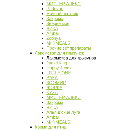
МИСТЕР АЛЕКС
Padovan
Ночной охотник
Закрома
Зверье мое
ЧИКА
Ambar
Zoonya
MIKIMEALS
Прочие вет.препараты
Лакомства для грызунов
Лакомства для грызунов
Jack&King
Happy Jungle
LITTLE ONE
ВАКА
ЗООМИР
ЖОРКА
КУЗЯ
МИСТЕР АЛЕКС
Закрома
ЧИКА
Альпийские луга
Ambar
MIKIMEALS
Корма для птиц