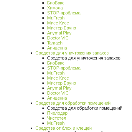
БиоВакс
Химола
STOP-проблема
Mr.Fresh
Мисс Кисс
Мистер Бруно
Anymal Play
Doctor VIC
Tamachi
Апиценна
Средства для уничтожения запахов
Средства для уничтожения запахов
БиоВакс
STOP-проблема
Mr.Fresh
Мисс Кисс
Мистер Бруно
Anymal Play
Doctor VIC
Апиценна
Средства для обработки помещений
Средства для обработки помещений
Пчелодар
Чистотел
Mr.Fresh
Средства от блох и клещей