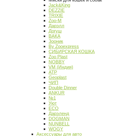
Jack&King
DEZZIE
TRIXIE
Zoo-M
Дарэлл
Догуш
ВАКА
Зооник
By Zooexpress
СИБИРСКАЯ КОШКА
Zoo Plast
NOBBY
VM (Индия)
АТР
Geoplast
ЧИП
Double Dinner
ANKUR
№1
Уют
ECO
Дарэленд
DOGMAN
NUNBELL
WOGY
Аксессуары для авто