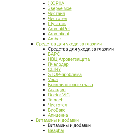
ЖОРКА
Зверье мое
Чистайл
Чистотел
Шустрик
AromatiPet
Aromaticat
Ambar
Средства для ухода за глазами
Средства для ухода за глазами
БАРС
НВЦ Агроветзащита
Пчелодар
CLINY
STOP-проблема
Veda
Бриллиантовые глаза
Анандин
Doctor VIC
Tamachi
Чистотел
БиоВакс
Апиценна
Витамины и добавки
Витамины и добавки
Beaphar