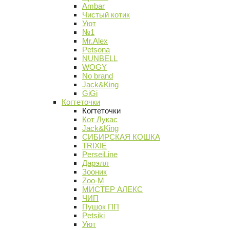
Ambar
Чистый котик
Уют
№1
Mr.Alex
Petsona
NUNBELL
WOGY
No brand
Jack&King
GiGi
Когтеточки
Когтеточки
Кот Лукас
Jack&King
СИБИРСКАЯ КОШКА
TRIXIE
PerseiLine
Дарэлл
Зооник
Zoo-M
МИСТЕР АЛЕКС
ЧИП
Пушок ПП
Petsiki
Уют