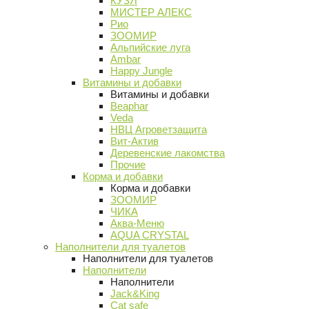
КУЗЯ
МИСТЕР АЛЕКС
Рио
ЗООМИР
Альпийские луга
Ambar
Happy Jungle
Витамины и добавки
Витамины и добавки
Beaphar
Veda
НВЦ Агроветзащита
Вит-Актив
Деревенские лакомства
Прочие
Корма и добавки
Корма и добавки
ЗООМИР
ЧИКА
Аква-Меню
AQUA CRYSTAL
Наполнители для туалетов
Наполнители для туалетов
Наполнители
Наполнители
Jack&King
Cat safe