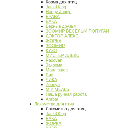
Корма для птиц
Jack&King
Happy Jungle
БРАВА
ВАКА
Верные друзья
ЗООМИР ВЕСЕЛЫЙ ПОПУГАЙ
ДОКТОР АЛЕКС
ЖОРКА
ЗООМИР
КУЗЯ
МИСТЕР АЛЕКС
Padovan
Закрома
Мавлюшев
Рио
ЧИКА
Zoonya
MIKIMEALS
Наша ручная работа
Ambar
Лакомства для птиц
Лакомства для птиц
Jack&King
ВАКА
ЖОРКА