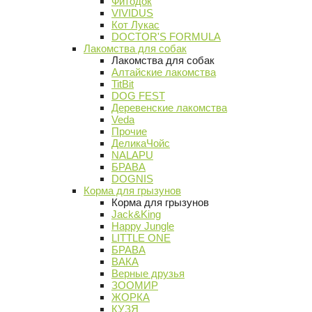
Фитодок
VIVIDUS
Кот Лукас
DOCTOR'S FORMULA
Лакомства для собак
Лакомства для собак
Алтайские лакомства
TitBit
DOG FEST
Деревенские лакомства
Veda
Прочие
ДеликаЧойс
NALAPU
БРАВА
DOGNIS
Корма для грызунов
Корма для грызунов
Jack&King
Happy Jungle
LITTLE ONE
БРАВА
ВАКА
Верные друзья
ЗООМИР
ЖОРКА
КУЗЯ