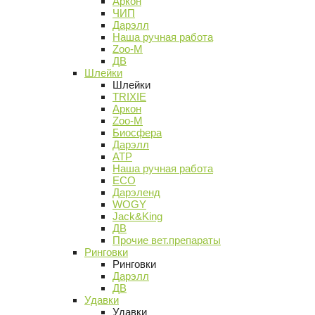
Аркон
ЧИП
Дарэлл
Наша ручная работа
Zoo-M
ДВ
Шлейки
Шлейки
TRIXIE
Аркон
Zoo-M
Биосфера
Дарэлл
АТР
Наша ручная работа
ECO
Дарэленд
WOGY
Jack&King
ДВ
Прочие вет.препараты
Ринговки
Ринговки
Дарэлл
ДВ
Удавки
Удавки