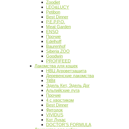
Zoodiet
LEO&LUCY
Petibon
Best Dinner
P.E.P.P.O.
Meat Garden
ENSO
Прочие
Edelhoff
Baurenhof
Siberia ZOO
Goodwin
PROFIFEED
Лакомства для кошек
НВЦ Агроветзащита
Деревенские лакомства
TitBit
Эдель Кет, Эдель Дог
Альпийские луга
Прочие
4 с хвостиком
Best Dinner
Фитодок
VIVIDUS
Кот Лукас
DOCTOR'S FORMULA