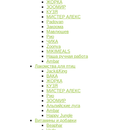
ЖОРКА
ЗООМИР
КУЗЯ
МИСТЕР АЛЕКС
Padovan
Закрома
Мавлюшев
Рио
ЧИКА
Zoonya
MIKIMEALS
Наша ручная работа
Ambar
Лакомства для птиц
Jack&King
ВАКА
ЖОРКА
КУЗЯ
МИСТЕР АЛЕКС
Рио
ЗООМИР
Альпийские луга
Ambar
Happy Jungle
Витамины и добавки
Beaphar