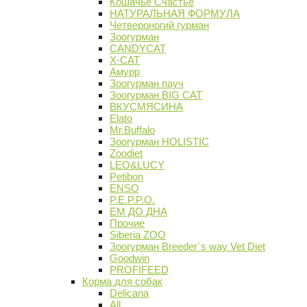
Кошачье Счастье
НАТУРАЛЬНАЯ ФОРМУЛА
Четвероногий гурман
Зоогурман
CANDYCAT
X-CAT
Амурр
Зоогурман пауч
Зоогурман BIG CAT
ВКУСМЯСИНА
Elato
Mr.Buffalo
Зоогурман HOLISTIC
Zoodiet
LEO&LUCY
Petibon
ENSO
P.E.P.P.O.
ЕМ ДО ДНА
Прочие
Siberia ZOO
Зоогурман Breeder`s way Vet Diet
Goodwin
PROFIFEED
Корма для собак
Delicana
All