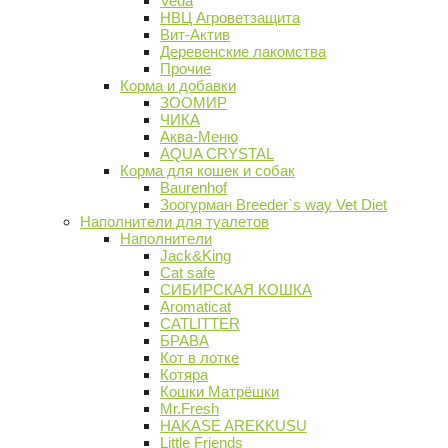
Veda
НВЦ Агроветзащита
Вит-Актив
Деревенские лакомства
Прочие
Корма и добавки
ЗООМИР
ЧИКА
Аква-Меню
AQUA CRYSTAL
Корма для кошек и собак
Baurenhof
Зоогурман Breeder`s way Vet Diet
Наполнители для туалетов
Наполнители
Jack&King
Cat safe
СИБИРСКАЯ КОШКА
Aromaticat
CATLITTER
БРАВА
Кот в лотке
Котяра
Кошки Матрёшки
Mr.Fresh
HAKASE AREKKUSU
Little Friends