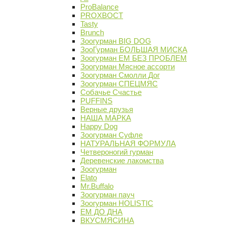
ProBalance
PROХВОСТ
Tasty
Brunch
Зоогурман BIG DOG
ЗооГурман БОЛЬШАЯ МИСКА
Зоогурман ЕМ БЕЗ ПРОБЛЕМ
Зоогурман Мясное ассорти
Зоогурман Смолли Дог
Зоогурман СПЕЦМЯС
Собачье Счастье
PUFFINS
Верные друзья
НАША МАРКА
Happy Dog
Зоогурман Суфле
НАТУРАЛЬНАЯ ФОРМУЛА
Четвероногий гурман
Деревенские лакомства
Зоогурман
Elato
Mr.Buffalo
Зоогурман пауч
Зоогурман HOLISTIC
ЕМ ДО ДНА
ВКУСМЯСИНА