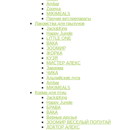
Ambar
Zoonya
MIKIMEALS
Прочие вет.препараты
Лакомства для грызунов
Jack&King
Happy Jungle
LITTLE ONE
ВАКА
ЗООМИР
ЖОРКА
КУЗЯ
МИСТЕР АЛЕКС
Закрома
ЧИКА
Альпийские луга
Ambar
MIKIMEALS
Корма для птиц
Jack&King
Happy Jungle
БРАВА
ВАКА
Верные друзья
ЗООМИР ВЕСЕЛЫЙ ПОПУГАЙ
ДОКТОР АЛЕКС