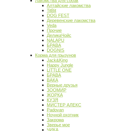
Лакомства для собак
Алтайские лакомства
TitBit
DOG FEST
Деревенские лакомства
Veda
Прочие
ДеликаЧойс
NALAPU
БРАВА
DOGNIS
Корма для грызунов
Jack&King
Happy Jungle
LITTLE ONE
БРАВА
ВАКА
Верные друзья
ЗООМИР
ЖОРКА
КУЗЯ
МИСТЕР АЛЕКС
Padovan
Ночной охотник
Закрома
Зверье мое
ЧИКА