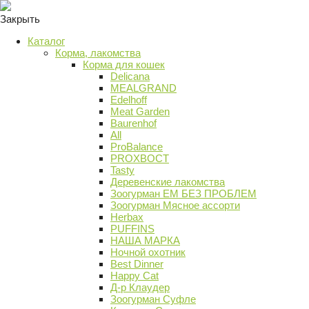
Закрыть
Каталог
Корма, лакомства
Корма для кошек
Delicana
MEALGRAND
Edelhoff
Meat Garden
Baurenhof
All
ProBalance
PROХВОСТ
Tasty
Деревенские лакомства
Зоогурман ЕМ БЕЗ ПРОБЛЕМ
Зоогурман Мясное ассорти
Herbax
PUFFINS
НАША МАРКА
Ночной охотник
Best Dinner
Happy Cat
Д-р Клаудер
Зоогурман Суфле