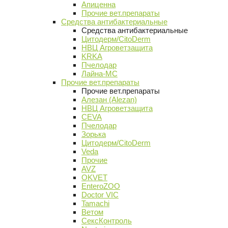
Апиценна
Прочие вет.препараты
Средства антибактериальные
Средства антибактериальные
Цитодерм/CitoDerm
НВЦ Агроветзащита
KRKA
Пчелодар
Лайна-МС
Прочие вет.препараты
Прочие вет.препараты
Алезан (Alezan)
НВЦ Агроветзащита
CEVA
Пчелодар
Зорька
Цитодерм/CitoDerm
Veda
Прочие
AVZ
OKVET
EnteroZOO
Doctor VIC
Tamachi
Ветом
СексКонтроль