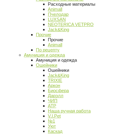
Расходные материалы
Animall
Пчелодар
LUXSAN
NEOTERICA VETPRO
Jack&King
Прочие
Прочие
Animall
По рецепту
Амуниция и одежда
Амуниция и одежда
Ошейники
Ошейники
Jack&King
TRIXIE
Аркон
Биосфера
Дарэлл
ЧИП
АТР
Наша ручная работа
V.I.Pet
№1
Уют
Каскад