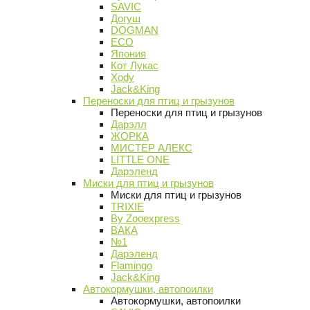
SAVIC
Догуш
DOGMAN
ECO
Япония
Кот Лукас
Xody
Jack&King
Переноски для птиц и грызунов
Переноски для птиц и грызунов
Дарэлл
ЖОРКА
МИСТЕР АЛЕКС
LITTLE ONE
Дарэленд
Миски для птиц и грызунов
Миски для птиц и грызунов
TRIXIE
By Zooexpress
ВАКА
№1
Дарэленд
Flamingo
Jack&King
Автокормушки, автопоилки
Автокормушки, автопоилки