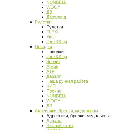
NUNBELL
WOGY
ДВ
Дарэленд
Рулетки
Рулетки
FLEXI
Уют
Jack&King
Поводки
Поводки
Jack&King
Зооник
Аркон
АТР
Дарэлл
Наша ручная работа
ЧИП
Прочие
NUNBELL
WOGY
ДВ
Адресники, брелки, медальоны
Адресники, брелки, медальоны
Дарэлл
Чистый котик