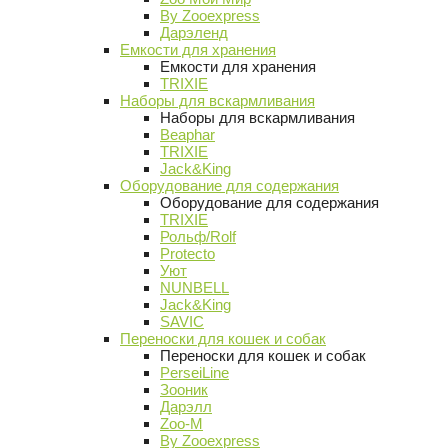
By Zooexpress
Дарэленд
Емкости для хранения
Емкости для хранения
TRIXIE
Наборы для вскармливания
Наборы для вскармливания
Beaphar
TRIXIE
Jack&King
Оборудование для содержания
Оборудование для содержания
TRIXIE
Рольф/Rolf
Protecto
Уют
NUNBELL
Jack&King
SAVIC
Переноски для кошек и собак
Переноски для кошек и собак
PerseiLine
Зооник
Дарэлл
Zoo-M
By Zooexpress