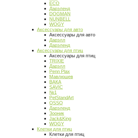
ECO
Дарэленд
DOGMAN
NUNBELL
WOGY
Аксессуары для авто
Аксессуары для авто
Дарэлл
Дарэленд
Аксессуары для птиц
Аксессуары для птиц
TRIXIE
Дарэлл
Penn Plax
Мавлюшев
ВАКА
SAVIC
№1
PetStandArt
OSSO
Дарэленд
Зооник
Jack&King
WOGY
Клетки для птиц
Клетки для птиц