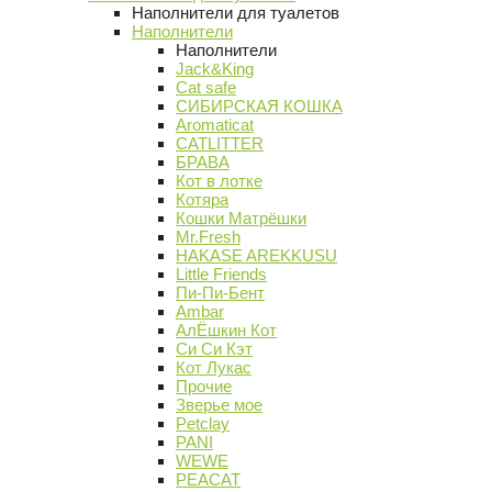
Наполнители для туалетов
Наполнители
Наполнители
Jack&King
Cat safe
СИБИРСКАЯ КОШКА
Aromaticat
CATLITTER
БРАВА
Кот в лотке
Котяра
Кошки Матрёшки
Mr.Fresh
HAKASE AREKKUSU
Little Friends
Пи-Пи-Бент
Ambar
АлЁшкин Кот
Си Си Кэт
Кот Лукас
Прочие
Зверье мое
Petclay
PANI
WEWE
PEACAT