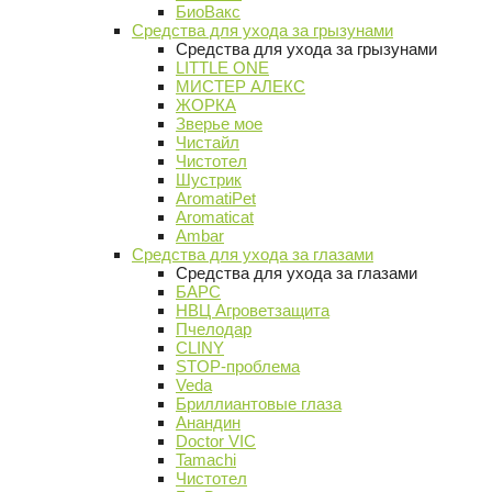
БиоВакс
Средства для ухода за грызунами
Средства для ухода за грызунами
LITTLE ONE
МИСТЕР АЛЕКС
ЖОРКА
Зверье мое
Чистайл
Чистотел
Шустрик
AromatiPet
Aromaticat
Ambar
Средства для ухода за глазами
Средства для ухода за глазами
БАРС
НВЦ Агроветзащита
Пчелодар
CLINY
STOP-проблема
Veda
Бриллиантовые глаза
Анандин
Doctor VIC
Tamachi
Чистотел