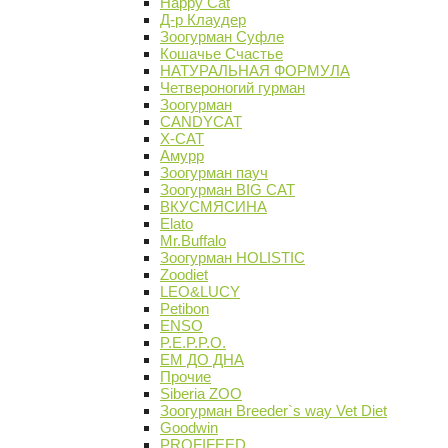
Happy Cat
Д-р Клаудер
Зоогурман Суфле
Кошачье Счастье
НАТУРАЛЬНАЯ ФОРМУЛА
Четвероногий гурман
Зоогурман
CANDYCAT
X-CAT
Амурр
Зоогурман пауч
Зоогурман BIG CAT
ВКУСМЯСИНА
Elato
Mr.Buffalo
Зоогурман HOLISTIC
Zoodiet
LEO&LUCY
Petibon
ENSO
P.E.P.P.O.
ЕМ ДО ДНА
Прочие
Siberia ZOO
Зоогурман Breeder`s way Vet Diet
Goodwin
PROFIFEED