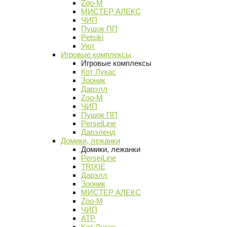
Zoo-M
МИСТЕР АЛЕКС
ЧИП
Пушок ПП
Petsiki
Уют
Игровые комплексы
Игровые комплексы
Кот Лукас
Зооник
Дарэлл
Zoo-M
ЧИП
Пушок ПП
PerseiLine
Дарэленд
Домики, лежанки
Домики, лежанки
PerseiLine
TRIXIE
Дарэлл
Зооник
МИСТЕР АЛЕКС
Zoo-M
ЧИП
АТР
Кот Лукас