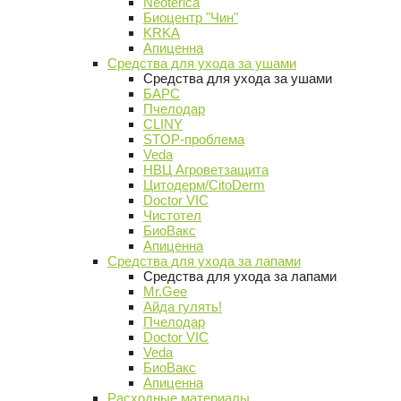
Neoterica
Биоцентр "Чин"
KRKA
Апиценна
Средства для ухода за ушами
Средства для ухода за ушами
БАРС
Пчелодар
CLINY
STOP-проблема
Veda
НВЦ Агроветзащита
Цитодерм/CitoDerm
Doctor VIC
Чистотел
БиоВакс
Апиценна
Средства для ухода за лапами
Средства для ухода за лапами
Mr.Gee
Айда гулять!
Пчелодар
Doctor VIC
Veda
БиоВакс
Апиценна
Расходные материалы