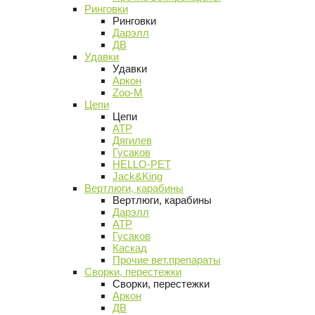
Ринговки
Ринговки
Дарэлл
ДВ
Удавки
Удавки
Аркон
Zoo-M
Цепи
Цепи
АТР
Дягилев
Гусаков
HELLO-PET
Jack&King
Вертлюги, карабины
Вертлюги, карабины
Дарэлл
АТР
Гусаков
Каскад
Прочие вет.препараты
Сворки, перестежки
Сворки, перестежки
Аркон
ДВ