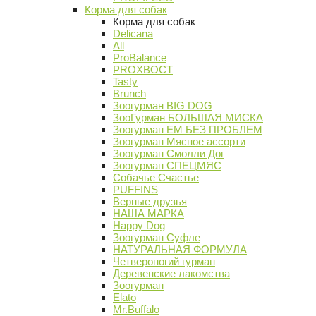
Корма для собак
Корма для собак
Delicana
All
ProBalance
PROХВОСТ
Tasty
Brunch
Зоогурман BIG DOG
ЗооГурман БОЛЬШАЯ МИСКА
Зоогурман ЕМ БЕЗ ПРОБЛЕМ
Зоогурман Мясное ассорти
Зоогурман Смолли Дог
Зоогурман СПЕЦМЯС
Собачье Счастье
PUFFINS
Верные друзья
НАША МАРКА
Happy Dog
Зоогурман Суфле
НАТУРАЛЬНАЯ ФОРМУЛА
Четвероногий гурман
Деревенские лакомства
Зоогурман
Elato
Mr.Buffalo