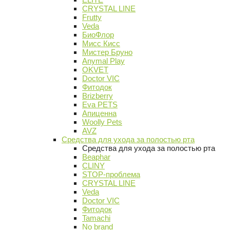
CRYSTAL LINE
Frutty
Veda
БиоФлор
Мисс Кисс
Мистер Бруно
Anymal Play
OKVET
Doctor VIC
Фитодок
Brizberry
Eva PETS
Апиценна
Woolly Pets
AVZ
Средства для ухода за полостью рта
Средства для ухода за полостью рта
Beaphar
CLINY
STOP-проблема
CRYSTAL LINE
Veda
Doctor VIC
Фитодок
Tamachi
No brand