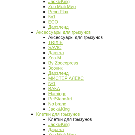
Jack&King
Zoo Мой Мир
Penn Plax
№1
ECO
Дарэленд
Аксессуары для грызунов
Аксессуары для грызунов
TRIXIE
SAVIC
Дарэлл
Zoo-M
By Zooexpress
Зооник
Дарэленд
МИСТЕР АЛЕКС
№1
ВАКА
Flamingo
PetStandArt
No brand
Jack&King
Клетки для грызунов
Клетки для грызунов
Jack&King
Дарэлл
Zoo Мой Мир