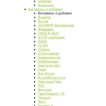
БиоВакс
Апиценна
Витамины и добавки
Витамины и добавки
Beaphar
Ветом
ЗООМИР Витаминчик
Фармавит
ОМЕГА NEO
STOP-проблема
ВАКА
CLINY
Unitabs
ZOOкомфорт
Биокорректор
MultiЛакомки
Эвиталия-Вет
Veda
Вит-Актив
Альпийские луга
Имунозал Neo
AVZ
Фитодок
Гама-Маркет ТД
Tamachi
Фито
Neoterica