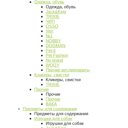
Одежда, обувь
Одежда, обувь
Jack&King
TRIXIE
ЧИП
OSSO
Уют
№1
NOBBY
DOGMAN
Pet-it
Pet Fashion
No brand
WOGY
Прочие вет.препараты
Кликеры, свистки
Кликеры, свистки
TRIXIE
Прочие
Прочие
Прочие
ВАКА
Предметы для содержания
Предметы для содержания
Игрушки для собак
Игрушки для собак