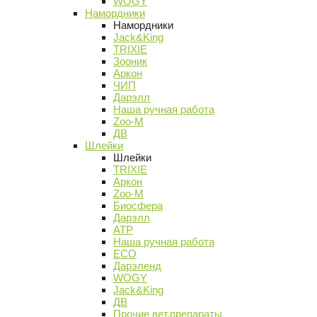
WOGY
Намордники
Намордники
Jack&King
TRIXIE
Зооник
Аркон
ЧИП
Дарэлл
Наша ручная работа
Zoo-M
ДВ
Шлейки
Шлейки
TRIXIE
Аркон
Zoo-M
Биосфера
Дарэлл
АТР
Наша ручная работа
ECO
Дарэленд
WOGY
Jack&King
ДВ
Прочие вет.препараты