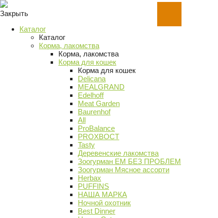
Закрыть
Каталог
Каталог
Корма, лакомства
Корма, лакомства
Корма для кошек
Корма для кошек
Delicana
MEALGRAND
Edelhoff
Meat Garden
Baurenhof
All
ProBalance
PROХВОСТ
Tasty
Деревенские лакомства
Зоогурман ЕМ БЕЗ ПРОБЛЕМ
Зоогурман Мясное ассорти
Herbax
PUFFINS
НАША МАРКА
Ночной охотник
Best Dinner