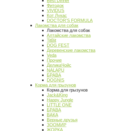
Best Dinner
Фитодок
VIVIDUS
Кот Лукас
DOCTOR'S FORMULA
Лакомства для собак
Лакомства для собак
Алтайские лакомства
TitBit
DOG FEST
Деревенские лакомства
Veda
Прочие
ДеликаЧойс
NALAPU
БРАВА
DOGNIS
Корма для грызунов
Корма для грызунов
Jack&King
Happy Jungle
LITTLE ONE
БРАВА
ВАКА
Верные друзья
ЗООМИР
ЖОРКА