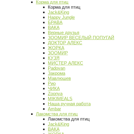
Корма для птиц
Корма для птиц
Jack&King
Happy Jungle
БРАВА
ВАКА
Верные друзья
ЗООМИР ВЕСЕЛЫЙ ПОПУГАЙ
ДОКТОР АЛЕКС
ЖОРКА
ЗООМИР
КУЗЯ
МИСТЕР АЛЕКС
Padovan
Закрома
Мавлюшев
Рио
ЧИКА
Zoonya
MIKIMEALS
Наша ручная работа
Ambar
Лакомства для птиц
Лакомства для птиц
Jack&King
ВАКА