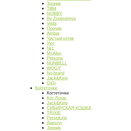
Зооник
TitBit
NOBBY
By Zooexpress
Veda
Прочие
Ambar
Чистый котик
Уют
№1
Mr.Alex
Petsona
NUNBELL
WOGY
No brand
Jack&King
GiGi
Когтеточки
Когтеточки
Кот Лукас
Jack&King
СИБИРСКАЯ КОШКА
TRIXIE
PerseiLine
Дарэлл
Зооник