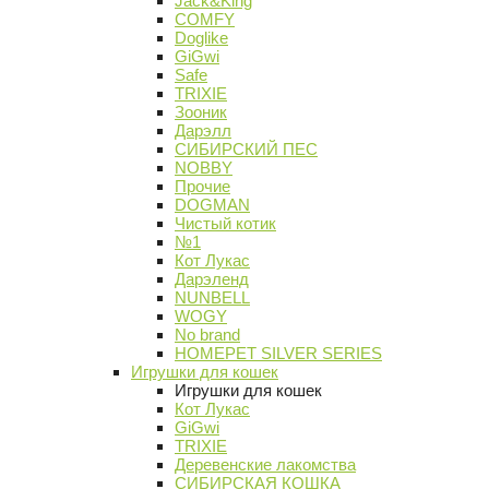
Jack&King
COMFY
Doglike
GiGwi
Safe
TRIXIE
Зооник
Дарэлл
СИБИРСКИЙ ПЕС
NOBBY
Прочие
DOGMAN
Чистый котик
№1
Кот Лукас
Дарэленд
NUNBELL
WOGY
No brand
HOMEPET SILVER SERIES
Игрушки для кошек
Игрушки для кошек
Кот Лукас
GiGwi
TRIXIE
Деревенские лакомства
СИБИРСКАЯ КОШКА