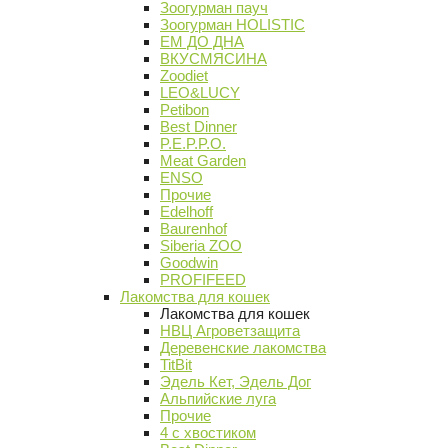
Зоогурман пауч
Зоогурман HOLISTIC
ЕМ ДО ДНА
ВКУСМЯСИНА
Zoodiet
LEO&LUCY
Petibon
Best Dinner
P.E.P.P.O.
Meat Garden
ENSO
Прочие
Edelhoff
Baurenhof
Siberia ZOO
Goodwin
PROFIFEED
Лакомства для кошек
Лакомства для кошек
НВЦ Агроветзащита
Деревенские лакомства
TitBit
Эдель Кет, Эдель Дог
Альпийские луга
Прочие
4 с хвостиком