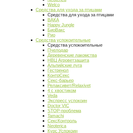
Welco
Средства для ухода за птицами
Средства для ухода за птицами
ВАКА
Happy Jungle
БиоВакс
Рио
Средства успокоительные
Средства успокоительные
Пчелодар
Деревенские лакомства
НВЦ Агроветзащита
Альпийские луга
Гестренол
КонтрСекс
Секс-барьер
Релаксивет/Relaxivet
4 с хвостиком
Veda
Экспресс успокоин
Doctor VIC
STOP-проблема
Tamachi
СексКонтроль
Neoterica
Курс Успокоин