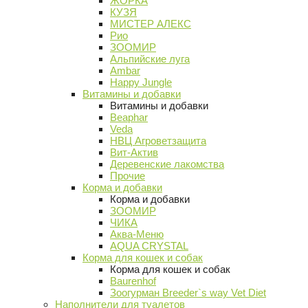
ЖОРКА
КУЗЯ
МИСТЕР АЛЕКС
Рио
ЗООМИР
Альпийские луга
Ambar
Happy Jungle
Витамины и добавки
Витамины и добавки
Beaphar
Veda
НВЦ Агроветзащита
Вит-Актив
Деревенские лакомства
Прочие
Корма и добавки
Корма и добавки
ЗООМИР
ЧИКА
Аква-Меню
AQUA CRYSTAL
Корма для кошек и собак
Корма для кошек и собак
Baurenhof
Зоогурман Breeder`s way Vet Diet
Наполнители для туалетов