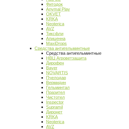
Фитодок
Anymal Play
OKVET
KRKA
Neoterica
AVZ
Тиксфли
Апиценна
MaxiDrops
Средства антигельминтные
Средства антигельминтные
НВЦ Агроветзащита
Дирофен
Bayer
NOVARTIS
Пчелодар
Вермидин
Гельминтал
Празител
Чистотел
Inspector
Supramil
Диронет
KRKA
Neoterica
AVZ