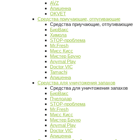
AVZ
Апиценна
OKVET
Средства приучающие, отпугивающие
Средства приучающие, отпугивающие
БиоВакс
Химола
STOP-проблема
Mr.Fresh
Мисс Кисс
Мистер Бруно
Anymal Play
Doctor VIC
Tamachi
Апиценна
Средства для уничтожения запахов
Средства для уничтожения запахов
БиоВакс
Пчелодар
STOP-проблема
Mr.Fresh
Мисс Кисс
Мистер Бруно
Anymal Play
Doctor VIC
Апиценна