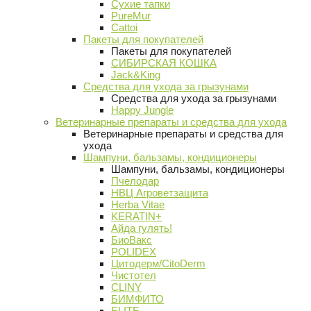
Сухие тапки
PureMur
Cattoi
Пакеты для покупателей
Пакеты для покупателей
СИБИРСКАЯ КОШКА
Jack&King
Средства для ухода за грызунами
Средства для ухода за грызунами
Happy Jungle
Ветеринарные препараты и средства для ухода
Ветеринарные препараты и средства для
ухода
Шампуни, бальзамы, кондиционеры
Шампуни, бальзамы, кондиционеры
Пчелодар
НВЦ Агроветзащита
Herba Vitae
KERATIN+
Айда гулять!
БиоВакс
POLIDEX
Цитодерм/CitoDerm
Чистотел
CLINY
БИМФИТО
ELITE