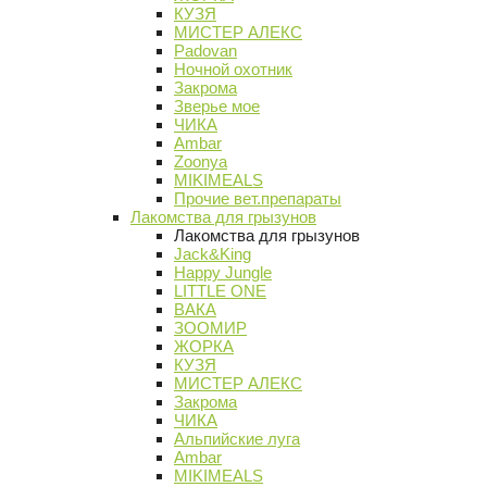
КУЗЯ
МИСТЕР АЛЕКС
Padovan
Ночной охотник
Закрома
Зверье мое
ЧИКА
Ambar
Zoonya
MIKIMEALS
Прочие вет.препараты
Лакомства для грызунов
Лакомства для грызунов
Jack&King
Happy Jungle
LITTLE ONE
ВАКА
ЗООМИР
ЖОРКА
КУЗЯ
МИСТЕР АЛЕКС
Закрома
ЧИКА
Альпийские луга
Ambar
MIKIMEALS