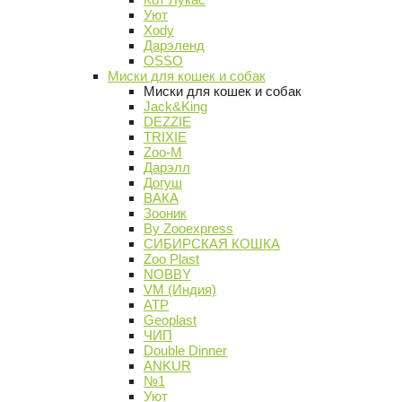
Уют
Xody
Дарэленд
OSSO
Миски для кошек и собак
Миски для кошек и собак
Jack&King
DEZZIE
TRIXIE
Zoo-M
Дарэлл
Догуш
ВАКА
Зооник
By Zooexpress
СИБИРСКАЯ КОШКА
Zoo Plast
NOBBY
VM (Индия)
АТР
Geoplast
ЧИП
Double Dinner
ANKUR
№1
Уют