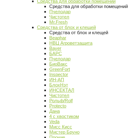
Средства для обработки помещений
Средства для обработки помещений
Пчелодар
Чистотел
Mr.Fresh
Средства от блох и клещей
Средства от блох и клещей
Beaphar
НВЦ Агроветзащита
Bayer
БАРС
Пчелодар
БиоВакс
GreenFort
Inspector
ИН-АП
БлохНэт
ИНСЕКТАЛ
Чистотел
Рольф/Rolf
Protecto
Дана
4 с хвостиком
Veda
Мисс Кисс
Мистер Бруно
Прочие