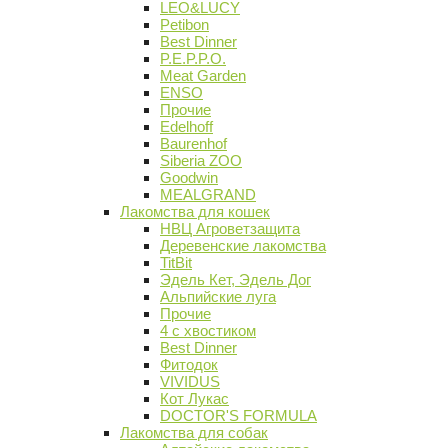
LEO&LUCY
Petibon
Best Dinner
P.E.P.P.O.
Meat Garden
ENSO
Прочие
Edelhoff
Baurenhof
Siberia ZOO
Goodwin
MEALGRAND
Лакомства для кошек
НВЦ Агроветзащита
Деревенские лакомства
TitBit
Эдель Кет, Эдель Дог
Альпийские луга
Прочие
4 с хвостиком
Best Dinner
Фитодок
VIVIDUS
Кот Лукас
DOCTOR'S FORMULA
Лакомства для собак