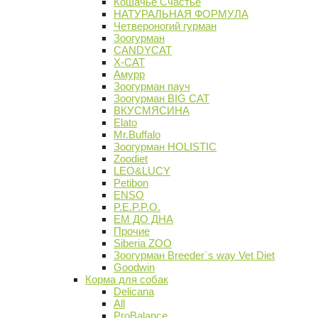
Кошачье Счастье
НАТУРАЛЬНАЯ ФОРМУЛА
Четвероногий гурман
Зоогурман
CANDYCAT
X-CAT
Амурр
Зоогурман пауч
Зоогурман BIG CAT
ВКУСМЯСИНА
Elato
Mr.Buffalo
Зоогурман HOLISTIC
Zoodiet
LEO&LUCY
Petibon
ENSO
P.E.P.P.O.
ЕМ ДО ДНА
Прочие
Siberia ZOO
Зоогурман Breeder`s way Vet Diet
Goodwin
Корма для собак
Delicana
All
ProBalance