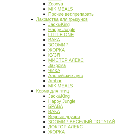
Zoonya
MIKIMEALS
Прочие вет.препараты
Лакомства для грызунов
Jack&King
Happy Jungle
LITTLE ONE
ВАКА
ЗООМИР
ЖОРКА
КУЗЯ
МИСТЕР АЛЕКС
Закрома
ЧИКА
Альпийские луга
Ambar
MIKIMEALS
Корма для птиц
Jack&King
Happy Jungle
БРАВА
ВАКА
Верные друзья
ЗООМИР ВЕСЕЛЫЙ ПОПУГАЙ
ДОКТОР АЛЕКС
ЖОРКА