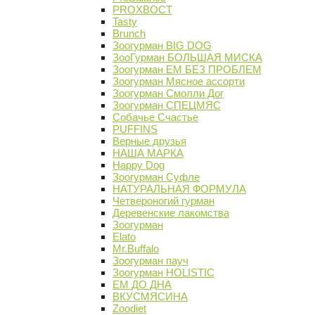
PROХВОСТ
Tasty
Brunch
Зоогурман BIG DOG
ЗооГурман БОЛЬШАЯ МИСКА
Зоогурман ЕМ БЕЗ ПРОБЛЕМ
Зоогурман Мясное ассорти
Зоогурман Смолли Дог
Зоогурман СПЕЦМЯС
Собачье Счастье
PUFFINS
Верные друзья
НАША МАРКА
Happy Dog
Зоогурман Суфле
НАТУРАЛЬНАЯ ФОРМУЛА
Четвероногий гурман
Деревенские лакомства
Зоогурман
Elato
Mr.Buffalo
Зоогурман пауч
Зоогурман HOLISTIC
ЕМ ДО ДНА
ВКУСМЯСИНА
Zoodiet