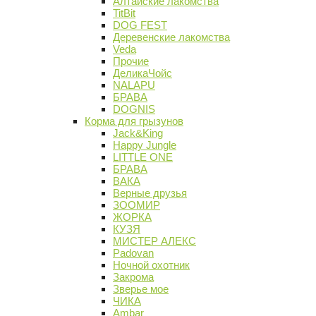
Алтайские лакомства
TitBit
DOG FEST
Деревенские лакомства
Veda
Прочие
ДеликаЧойс
NALAPU
БРАВА
DOGNIS
Корма для грызунов
Jack&King
Happy Jungle
LITTLE ONE
БРАВА
ВАКА
Верные друзья
ЗООМИР
ЖОРКА
КУЗЯ
МИСТЕР АЛЕКС
Padovan
Ночной охотник
Закрома
Зверье мое
ЧИКА
Ambar