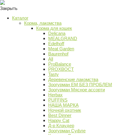
Закрыть
Каталог
Корма, лакомства
Корма для кошек
Delicana
MEALGRAND
Edelhoff
Meat Garden
Baurenhof
All
ProBalance
PROХВОСТ
Tasty
Деревенские лакомства
Зоогурман ЕМ БЕЗ ПРОБЛЕМ
Зоогурман Мясное ассорти
Herbax
PUFFINS
НАША МАРКА
Ночной охотник
Best Dinner
Happy Cat
Д-р Клаудер
Зоогурман Суфле