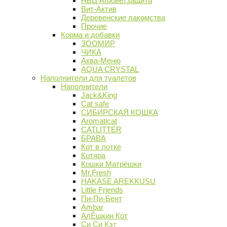
НВЦ Агроветзащита
Вит-Актив
Деревенские лакомства
Прочие
Корма и добавки
ЗООМИР
ЧИКА
Аква-Меню
AQUA CRYSTAL
Наполнители для туалетов
Наполнители
Jack&King
Cat safe
СИБИРСКАЯ КОШКА
Aromaticat
CATLITTER
БРАВА
Кот в лотке
Котяра
Кошки Матрёшки
Mr.Fresh
HAKASE AREKKUSU
Little Friends
Пи-Пи-Бент
Ambar
АлЁшкин Кот
Си Си Кэт