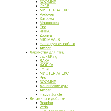
ЗООМИР
КУЗЯ
МИСТЕР АЛЕКС
Padovan
Закрома
Мавлюшев
Рио
ЧИКА
Zoonya
MIKIMEALS
Наша ручная работа
Ambar
Лакомства для птиц
Jack&King
ВАКА
ЖОРКА
КУЗЯ
МИСТЕР АЛЕКС
Рио
ЗООМИР
Альпийские луга
Ambar
Happy Jungle
Витамины и добавки
Beaphar
Veda