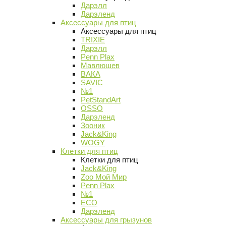
Дарэлл
Дарэленд
Аксессуары для птиц
Аксессуары для птиц
TRIXIE
Дарэлл
Penn Plax
Мавлюшев
ВАКА
SAVIC
№1
PetStandArt
OSSO
Дарэленд
Зооник
Jack&King
WOGY
Клетки для птиц
Клетки для птиц
Jack&King
Zoo Мой Мир
Penn Plax
№1
ECO
Дарэленд
Аксессуары для грызунов