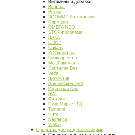
Витамины и добавки
Beaphar
Ветом
ЗООМИР Витаминчик
Фармавит
ОМЕГА NEO
STOP-проблема
ВАКА
CLINY
Unitabs
ZOOкомфорт
Биокорректор
MultiЛакомки
Эвиталия-Вет
Veda
Вит-Актив
Альпийские луга
Имунозал Neo
AVZ
Фитодок
Гама-Маркет ТД
Tamachi
Фито
Neoterica
Welco
Средства для ухода за птицами
Средства для ухода за птицами