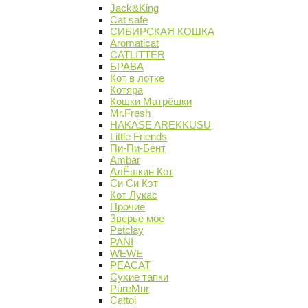
Jack&King
Cat safe
СИБИРСКАЯ КОШКА
Aromaticat
CATLITTER
БРАВА
Кот в лотке
Котяра
Кошки Матрёшки
Mr.Fresh
HAKASE AREKKUSU
Little Friends
Пи-Пи-Бент
Ambar
АлЁшкин Кот
Си Си Кэт
Кот Лукас
Прочие
Зверье мое
Petclay
PANI
WEWE
PEACAT
Сухие тапки
PureMur
Cattoi