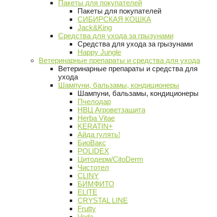
Пакеты для покупателей
Пакеты для покупателей
СИБИРСКАЯ КОШКА
Jack&King
Средства для ухода за грызунами
Средства для ухода за грызунами
Happy Jungle
Ветеринарные препараты и средства для ухода
Ветеринарные препараты и средства для
ухода
Шампуни, бальзамы, кондиционеры
Шампуни, бальзамы, кондиционеры
Пчелодар
НВЦ Агроветзащита
Herba Vitae
KERATIN+
Айда гулять!
БиоВакс
POLIDEX
Цитодерм/CitoDerm
Чистотел
CLINY
БИМФИТО
ELITE
CRYSTAL LINE
Frutty
Veda