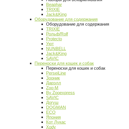
Beaphar
TRIXIE
Jack&King
Оборудование для содержания
Оборудование для содержания
TRIXIE
Рольф/Rolf
Protecto
Уют
NUNBELL
Jack&King
SAVIC
Переноски для кошек и собак
Переноски для кошек и собак
PerseiLine
Зооник
Дарэлл
Zoo-M
By Zooexpress
SAVIC
Догуш
DOGMAN
ECO
Япония
Кот Лукас
Xody