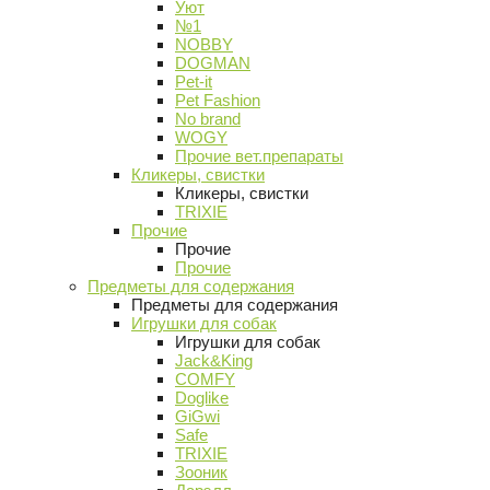
Уют
№1
NOBBY
DOGMAN
Pet-it
Pet Fashion
No brand
WOGY
Прочие вет.препараты
Кликеры, свистки
Кликеры, свистки
TRIXIE
Прочие
Прочие
Прочие
Предметы для содержания
Предметы для содержания
Игрушки для собак
Игрушки для собак
Jack&King
COMFY
Doglike
GiGwi
Safe
TRIXIE
Зооник