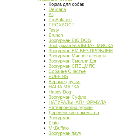
Корма для собак
Delicana
All
ProBalance
PROХВОСТ
Tasty
Brunch
Зоогурман BIG DOG
ЗооГурман БОЛЬШАЯ МИСКА
Зоогурман ЕМ БЕЗ ПРОБЛЕМ
Зоогурман Мясное ассорти
Зоогурман Смолли Дог
Зоогурман СПЕЦМЯС
Собачье Счастье
PUFFINS
Верные друзья
НАША МАРКА
Happy Dog
Зоогурман Суфле
НАТУРАЛЬНАЯ ФОРМУЛА
Четвероногий гурман
Деревенские лакомства
Зоогурман
Elato
Mr.Buffalo
Зоогурман пауч