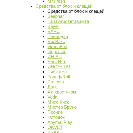
Mr.Fresh
Средства от блох и клещей
Средства от блох и клещей
Beaphar
НВЦ Агроветзащита
Bayer
БАРС
Пчелодар
БиоВакс
GreenFort
Inspector
ИН-АП
БлохНэт
ИНСЕКТАЛ
Чистотел
Рольф/Rolf
Protecto
Дана
4 с хвостиком
Veda
Мисс Кисс
Мистер Бруно
Прочие
Фитодок
Anymal Play
OKVET
KRKA