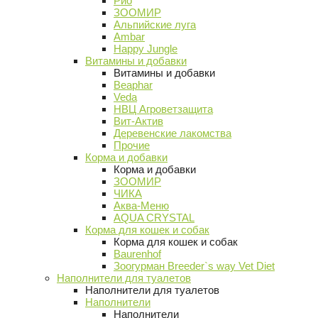
Рио
ЗООМИР
Альпийские луга
Ambar
Happy Jungle
Витамины и добавки
Витамины и добавки
Beaphar
Veda
НВЦ Агроветзащита
Вит-Актив
Деревенские лакомства
Прочие
Корма и добавки
Корма и добавки
ЗООМИР
ЧИКА
Аква-Меню
AQUA CRYSTAL
Корма для кошек и собак
Корма для кошек и собак
Baurenhof
Зоогурман Breeder`s way Vet Diet
Наполнители для туалетов
Наполнители для туалетов
Наполнители
Наполнители