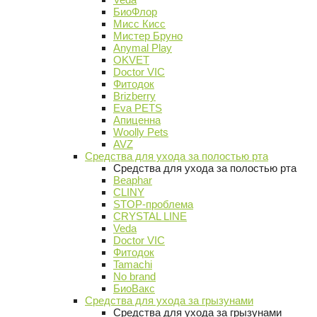
БиоФлор
Мисс Кисс
Мистер Бруно
Anymal Play
OKVET
Doctor VIC
Фитодок
Brizberry
Eva PETS
Апиценна
Woolly Pets
AVZ
Средства для ухода за полостью рта
Средства для ухода за полостью рта
Beaphar
CLINY
STOP-проблема
CRYSTAL LINE
Veda
Doctor VIC
Фитодок
Tamachi
No brand
БиоВакс
Средства для ухода за грызунами
Средства для ухода за грызунами