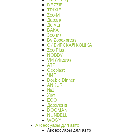
DEZZIE
TRIXIE
Zoo-M
Дарэлл
Догуш
ВАКА
Зооник
By Zooexpress
СИБИРСКАЯ КОШКА
Zoo Plast
NOBBY
VM (Индия)
АТР
Geoplast
ЧИП
Double Dinner
ANKUR
№1
Уют
ECO
Дарэленд
DOGMAN
NUNBELL
WOGY
Аксессуары для авто
Аксессуары для авто