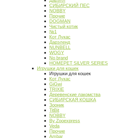
Дарэлл
СИБИРСКИЙ ПЕС
NOBBY
Прочие
DOGMAN
Чистый котик
№1
Кот Лукас
Дарэленд
NUNBELL
WOGY
No brand
HOMEPET SILVER SERIES
Игрушки для кошек
Игрушки для кошек
Кот Лукас
GiGwi
TRIXIE
Деревенские лакомства
СИБИРСКАЯ КОШКА
Зооник
TitBit
NOBBY
By Zooexpress
Veda
Прочие
Ambar