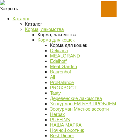
Закрыть
Каталог
Каталог
Корма, лакомства
Корма, лакомства
Корма для кошек
Корма для кошек
Delicana
MEALGRAND
Edelhoff
Meat Garden
Baurenhof
All
ProBalance
PROХВОСТ
Tasty
Деревенские лакомства
Зоогурман ЕМ БЕЗ ПРОБЛЕМ
Зоогурман Мясное ассорти
Herbax
PUFFINS
НАША МАРКА
Ночной охотник
Best Dinner