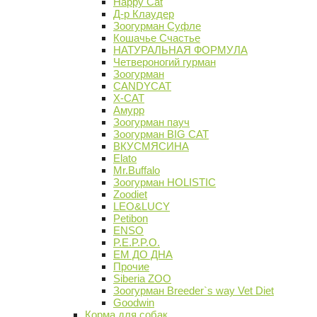
Happy Cat
Д-р Клаудер
Зоогурман Суфле
Кошачье Счастье
НАТУРАЛЬНАЯ ФОРМУЛА
Четвероногий гурман
Зоогурман
CANDYCAT
X-CAT
Амурр
Зоогурман пауч
Зоогурман BIG CAT
ВКУСМЯСИНА
Elato
Mr.Buffalo
Зоогурман HOLISTIC
Zoodiet
LEO&LUCY
Petibon
ENSO
P.E.P.P.O.
ЕМ ДО ДНА
Прочие
Siberia ZOO
Зоогурман Breeder`s way Vet Diet
Goodwin
Корма для собак