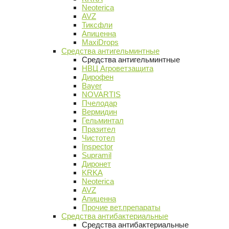
Neoterica
AVZ
Тиксфли
Апиценна
MaxiDrops
Средства антигельминтные
Средства антигельминтные
НВЦ Агроветзащита
Дирофен
Bayer
NOVARTIS
Пчелодар
Вермидин
Гельминтал
Празител
Чистотел
Inspector
Supramil
Диронет
KRKA
Neoterica
AVZ
Апиценна
Прочие вет.препараты
Средства антибактериальные
Средства антибактериальные