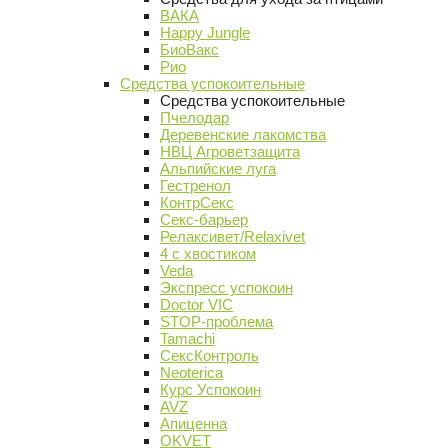
ВАКА
Happy Jungle
БиоВакс
Рио
Средства успокоительные
Средства успокоительные
Пчелодар
Деревенские лакомства
НВЦ Агроветзащита
Альпийские луга
Гестренол
КонтрСекс
Секс-барьер
Релаксивет/Relaxivet
4 с хвостиком
Veda
Экспресс успокоин
Doctor VIC
STOP-проблема
Tamachi
СексКонтроль
Neoterica
Курс Успокоин
AVZ
Апиценна
OKVET