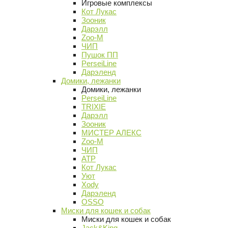
Игровые комплексы
Кот Лукас
Зооник
Дарэлл
Zoo-M
ЧИП
Пушок ПП
PerseiLine
Дарэленд
Домики, лежанки
Домики, лежанки
PerseiLine
TRIXIE
Дарэлл
Зооник
МИСТЕР АЛЕКС
Zoo-M
ЧИП
АТР
Кот Лукас
Уют
Xody
Дарэленд
OSSO
Миски для кошек и собак
Миски для кошек и собак
Jack&King