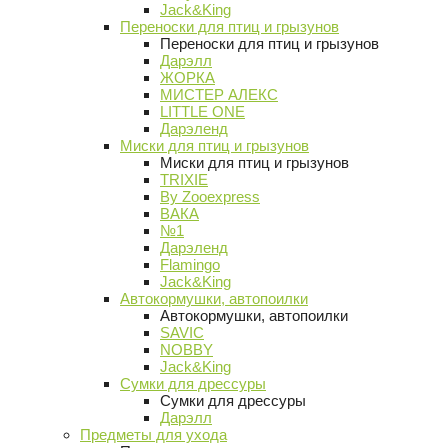
Jack&King
Переноски для птиц и грызунов
Переноски для птиц и грызунов
Дарэлл
ЖОРКА
МИСТЕР АЛЕКС
LITTLE ONE
Дарэленд
Миски для птиц и грызунов
Миски для птиц и грызунов
TRIXIE
By Zooexpress
ВАКА
№1
Дарэленд
Flamingo
Jack&King
Автокормушки, автопоилки
Автокормушки, автопоилки
SAVIC
NOBBY
Jack&King
Сумки для дрессуры
Сумки для дрессуры
Дарэлл
Предметы для ухода