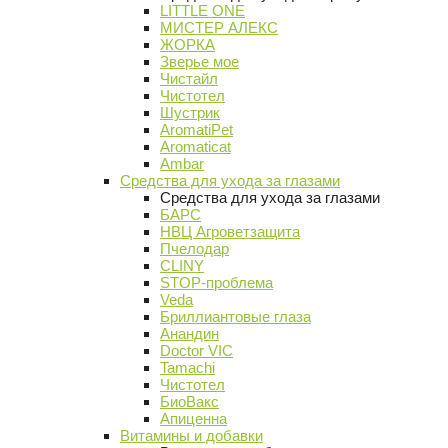
LITTLE ONE
МИСТЕР АЛЕКС
ЖОРКА
Зверье мое
Чистайл
Чистотел
Шустрик
AromatiPet
Aromaticat
Ambar
Средства для ухода за глазами
Средства для ухода за глазами
БАРС
НВЦ Агроветзащита
Пчелодар
CLINY
STOP-проблема
Veda
Бриллиантовые глаза
Анандин
Doctor VIC
Tamachi
Чистотел
БиоВакс
Апиценна
Витамины и добавки