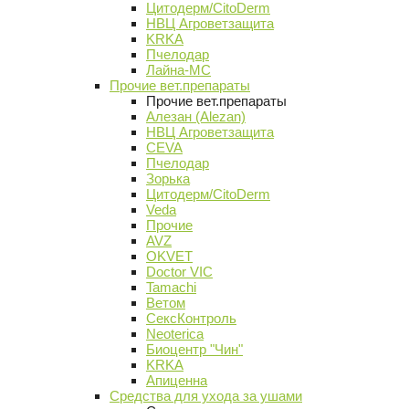
Цитодерм/CitoDerm
НВЦ Агроветзащита
KRKA
Пчелодар
Лайна-МС
Прочие вет.препараты
Прочие вет.препараты
Алезан (Alezan)
НВЦ Агроветзащита
CEVA
Пчелодар
Зорька
Цитодерм/CitoDerm
Veda
Прочие
AVZ
OKVET
Doctor VIC
Tamachi
Ветом
СексКонтроль
Neoterica
Биоцентр "Чин"
KRKA
Апиценна
Средства для ухода за ушами