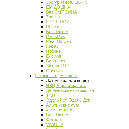
Зоогурман HOLISTIC
ЕМ ДО ДНА
ВКУСМЯСИНА
Zoodiet
LEO&LUCY
Petibon
Best Dinner
P.E.P.P.O.
Meat Garden
ENSO
Прочие
Edelhoff
Baurenhof
Siberia ZOO
Goodwin
Лакомства для кошек
Лакомства для кошек
НВЦ Агроветзащита
Деревенские лакомства
TitBit
Эдель Кет, Эдель Дог
Альпийские луга
4 с хвостиком
Best Dinner
Фитодок
VIVIDUS