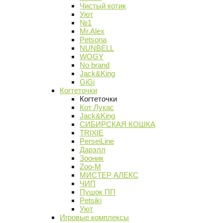
Чистый котик
Уют
№1
Mr.Alex
Petsona
NUNBELL
WOGY
No brand
Jack&King
GiGi
Когтеточки
Когтеточки
Кот Лукас
Jack&King
СИБИРСКАЯ КОШКА
TRIXIE
PerseiLine
Дарэлл
Зооник
Zoo-M
МИСТЕР АЛЕКС
ЧИП
Пушок ПП
Petsiki
Уют
Игровые комплексы