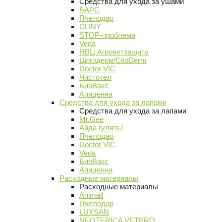
Средства для ухода за ушами
БАРС
Пчелодар
CLINY
STOP-проблема
Veda
НВЦ Агроветзащита
Цитодерм/CitoDerm
Doctor VIC
Чистотел
БиоВакс
Апиценна
Средства для ухода за лапами
Средства для ухода за лапами
Mr.Gee
Айда гулять!
Пчелодар
Doctor VIC
Veda
БиоВакс
Апиценна
Расходные материалы
Расходные материалы
Animall
Пчелодар
LUXSAN
NEOTERICA VETPRO