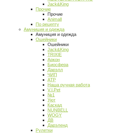
Jack&King
Прочие
Прочие
Animall
По рецепту
Амуниция и одежда
Амуниция и одежда
Ошейники
Ошейники
Jack&King
TRIXIE
Аркон
Биосфера
Дарэлл
ЧИП
АТР
Наша ручная работа
V.I.Pet
№1
Уют
Каскад
NUNBELL
WOGY
ДВ
Дарэленд
Рулетки