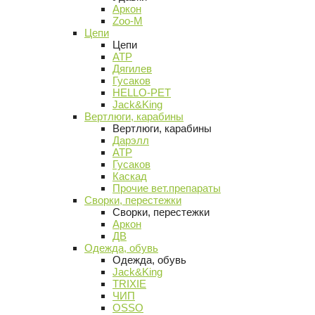
Аркон
Zoo-M
Цепи
Цепи
АТР
Дягилев
Гусаков
HELLO-PET
Jack&King
Вертлюги, карабины
Вертлюги, карабины
Дарэлл
АТР
Гусаков
Каскад
Прочие вет.препараты
Сворки, перестежки
Сворки, перестежки
Аркон
ДВ
Одежда, обувь
Одежда, обувь
Jack&King
TRIXIE
ЧИП
OSSO