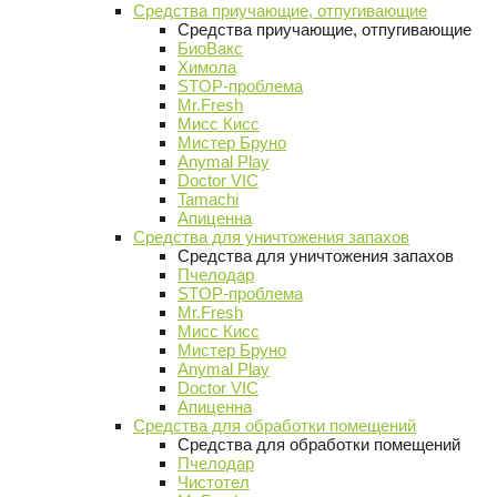
Средства приучающие, отпугивающие
Средства приучающие, отпугивающие
БиоВакс
Химола
STOP-проблема
Mr.Fresh
Мисс Кисс
Мистер Бруно
Anymal Play
Doctor VIC
Tamachi
Апиценна
Средства для уничтожения запахов
Средства для уничтожения запахов
Пчелодар
STOP-проблема
Mr.Fresh
Мисс Кисс
Мистер Бруно
Anymal Play
Doctor VIC
Апиценна
Средства для обработки помещений
Средства для обработки помещений
Пчелодар
Чистотел