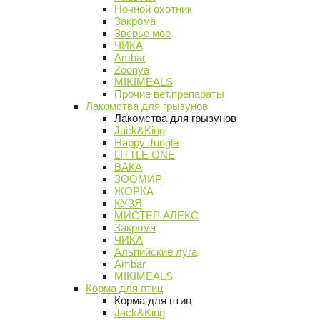
Ночной охотник
Закрома
Зверье мое
ЧИКА
Ambar
Zoonya
MIKIMEALS
Прочие вет.препараты
Лакомства для грызунов
Лакомства для грызунов
Jack&King
Happy Jungle
LITTLE ONE
ВАКА
ЗООМИР
ЖОРКА
КУЗЯ
МИСТЕР АЛЕКС
Закрома
ЧИКА
Альпийские луга
Ambar
MIKIMEALS
Корма для птиц
Корма для птиц
Jack&King