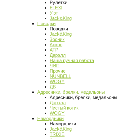
Рулетки
FLEXI
Уют
Jack&King
Поводки
Поводки
Jack&King
Зооник
Аркон
АТР
Дарэлл
Наша ручная работа
ЧИП
Прочие
NUNBELL
WOGY
ДВ
Адресники, брелки, медальоны
Адресники, брелки, медальоны
Дарэлл
Чистый котик
WOGY
Намордники
Намордники
Jack&King
TRIXIE