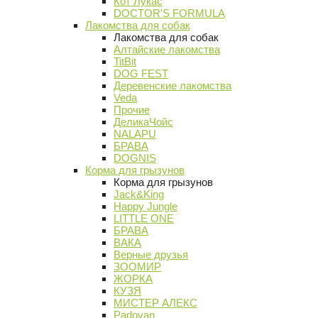
Кот Лукас
DOCTOR'S FORMULA
Лакомства для собак
Лакомства для собак
Алтайские лакомства
TitBit
DOG FEST
Деревенские лакомства
Veda
Прочие
ДеликаЧойс
NALAPU
БРАВА
DOGNIS
Корма для грызунов
Корма для грызунов
Jack&King
Happy Jungle
LITTLE ONE
БРАВА
ВАКА
Верные друзья
ЗООМИР
ЖОРКА
КУЗЯ
МИСТЕР АЛЕКС
Padovan