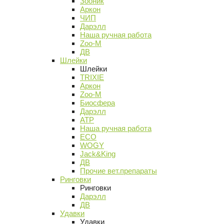
Зооник
Аркон
ЧИП
Дарэлл
Наша ручная работа
Zoo-M
ДВ
Шлейки
Шлейки
TRIXIE
Аркон
Zoo-M
Биосфера
Дарэлл
АТР
Наша ручная работа
ECO
WOGY
Jack&King
ДВ
Прочие вет.препараты
Ринговки
Ринговки
Дарэлл
ДВ
Удавки
Удавки