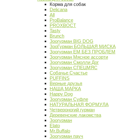
Корма для собак
Delicana
All
ProBalance
PROХВОСТ
Tasty
Brunch
Зоогурман BIG DOG
ЗооГурман БОЛЬШАЯ МИСКА
Зоогурман ЕМ БЕЗ ПРОБЛЕМ
Зоогурман Мясное ассорти
Зоогурман Смолли Дог
Зоогурман СПЕЦМЯС
Собачье Счастье
PUFFINS
Верные друзья
НАША МАРКА
Happy Dog
Зоогурман Суфле
НАТУРАЛЬНАЯ ФОРМУЛА
Четвероногий гурман
Деревенские лакомства
Зоогурман
Elato
Mr.Buffalo
Зоогурман пауч