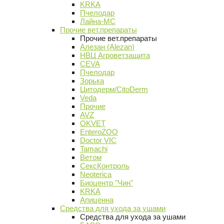
KRKA
Пчелодар
Лайна-МС
Прочие вет.препараты
Прочие вет.препараты
Алезан (Alezan)
НВЦ Агроветзащита
CEVA
Пчелодар
Зорька
Цитодерм/CitoDerm
Veda
Прочие
AVZ
OKVET
EnteroZOO
Doctor VIC
Tamachi
Ветом
СексКонтроль
Neoterica
Биоцентр "Чин"
KRKA
Апиценна
Средства для ухода за ушами
Средства для ухода за ушами