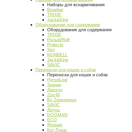
Наборы для вскармливания
Beaphar
TRIXIE
Jack&King
Оборудование для содержания
Оборудование для содержания
TRIXIE
Рольф/Rolf
Protecto
Уют
NUNBELL
Jack&King
SAVIC
Переноски для кошек и собак
Переноски для кошек и собак
PerseiLine
Зооник
Дарэлл
Zoo-M
By Zooexpress
SAVIC
Догуш
DOGMAN
ECO
Япония
Кот Лукас