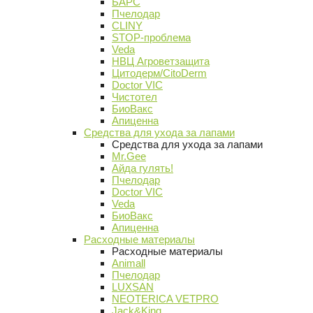
БАРС
Пчелодар
CLINY
STOP-проблема
Veda
НВЦ Агроветзащита
Цитодерм/CitoDerm
Doctor VIC
Чистотел
БиоВакс
Апиценна
Средства для ухода за лапами
Средства для ухода за лапами
Mr.Gee
Айда гулять!
Пчелодар
Doctor VIC
Veda
БиоВакс
Апиценна
Расходные материалы
Расходные материалы
Animall
Пчелодар
LUXSAN
NEOTERICA VETPRO
Jack&King