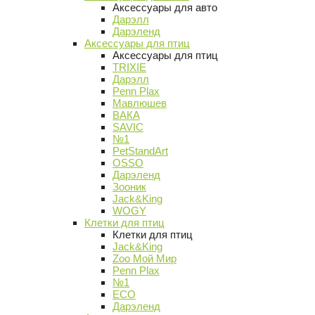
Аксессуары для авто
Дарэлл
Дарэленд
Аксессуары для птиц
Аксессуары для птиц
TRIXIE
Дарэлл
Penn Plax
Мавлюшев
ВАКА
SAVIC
№1
PetStandArt
OSSO
Дарэленд
Зооник
Jack&King
WOGY
Клетки для птиц
Клетки для птиц
Jack&King
Zoo Мой Мир
Penn Plax
№1
ECO
Дарэленд