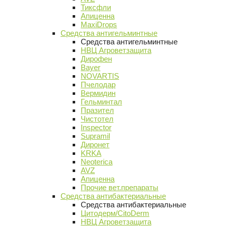
Тиксфли
Апиценна
MaxiDrops
Средства антигельминтные
Средства антигельминтные
НВЦ Агроветзащита
Дирофен
Bayer
NOVARTIS
Пчелодар
Вермидин
Гельминтал
Празител
Чистотел
Inspector
Supramil
Диронет
KRKA
Neoterica
AVZ
Апиценна
Прочие вет.препараты
Средства антибактериальные
Средства антибактериальные
Цитодерм/CitoDerm
НВЦ Агроветзащита