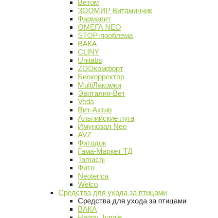
Ветом
ЗООМИР Витаминчик
Фармавит
ОМЕГА NEO
STOP-проблема
ВАКА
CLINY
Unitabs
ZOOкомфорт
Биокорректор
MultiЛакомки
Эвиталия-Вет
Veda
Вит-Актив
Альпийские луга
Имунозал Neo
AVZ
Фитодок
Гама-Маркет ТД
Tamachi
Фито
Neoterica
Welco
Средства для ухода за птицами
Средства для ухода за птицами
ВАКА
Happy Jungle