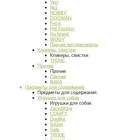
Уют
№1
NOBBY
DOGMAN
Pet-it
Pet Fashion
No brand
WOGY
Прочие вет.препараты
Кликеры, свистки
Кликеры, свистки
TRIXIE
Прочие
Прочие
Прочие
ВАКА
Предметы для содержания
Предметы для содержания
Игрушки для собак
Игрушки для собак
Jack&King
COMFY
Doglike
GiGwi
Safe
TRIXIE