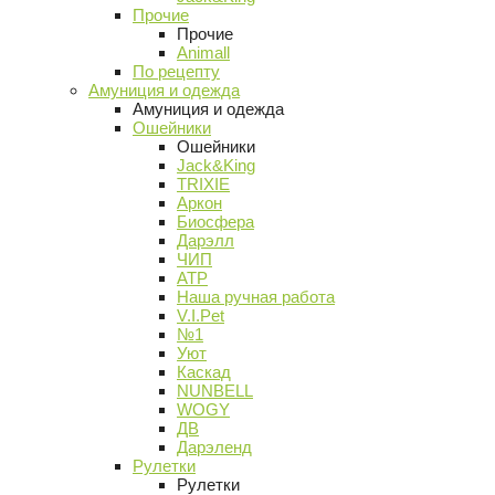
Прочие
Прочие
Animall
По рецепту
Амуниция и одежда
Амуниция и одежда
Ошейники
Ошейники
Jack&King
TRIXIE
Аркон
Биосфера
Дарэлл
ЧИП
АТР
Наша ручная работа
V.I.Pet
№1
Уют
Каскад
NUNBELL
WOGY
ДВ
Дарэленд
Рулетки
Рулетки