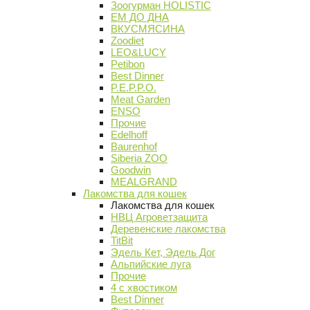
Зоогурман HOLISTIC
ЕМ ДО ДНА
ВКУСМЯСИНА
Zoodiet
LEO&LUCY
Petibon
Best Dinner
P.E.P.P.O.
Meat Garden
ENSO
Прочие
Edelhoff
Baurenhof
Siberia ZOO
Goodwin
MEALGRAND
Лакомства для кошек
Лакомства для кошек
НВЦ Агроветзащита
Деревенские лакомства
TitBit
Эдель Кет, Эдель Дог
Альпийские луга
Прочие
4 с хвостиком
Best Dinner