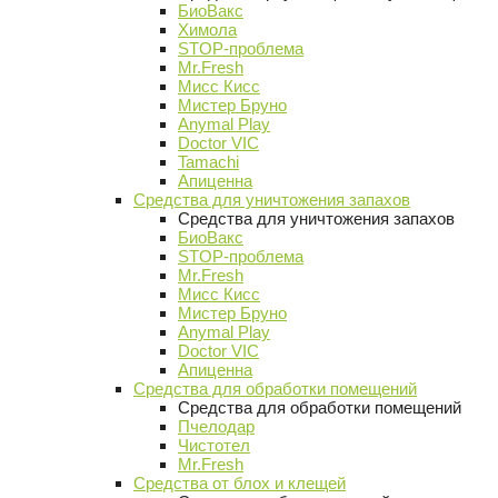
БиоВакс
Химола
STOP-проблема
Mr.Fresh
Мисс Кисс
Мистер Бруно
Anymal Play
Doctor VIC
Tamachi
Апиценна
Средства для уничтожения запахов
Средства для уничтожения запахов
БиоВакс
STOP-проблема
Mr.Fresh
Мисс Кисс
Мистер Бруно
Anymal Play
Doctor VIC
Апиценна
Средства для обработки помещений
Средства для обработки помещений
Пчелодар
Чистотел
Mr.Fresh
Средства от блох и клещей