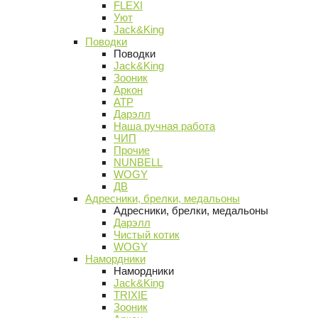
FLEXI
Уют
Jack&King
Поводки
Поводки
Jack&King
Зооник
Аркон
АТР
Дарэлл
Наша ручная работа
ЧИП
Прочие
NUNBELL
WOGY
ДВ
Адресники, брелки, медальоны
Адресники, брелки, медальоны
Дарэлл
Чистый котик
WOGY
Намордники
Намордники
Jack&King
TRIXIE
Зооник