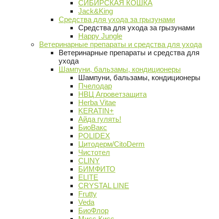
СИБИРСКАЯ КОШКА
Jack&King
Средства для ухода за грызунами
Средства для ухода за грызунами
Happy Jungle
Ветеринарные препараты и средства для ухода
Ветеринарные препараты и средства для
ухода
Шампуни, бальзамы, кондиционеры
Шампуни, бальзамы, кондиционеры
Пчелодар
НВЦ Агроветзащита
Herba Vitae
KERATIN+
Айда гулять!
БиоВакс
POLIDEX
Цитодерм/CitoDerm
Чистотел
CLINY
БИМФИТО
ELITE
CRYSTAL LINE
Frutty
Veda
БиоФлор
Мисс Кисс