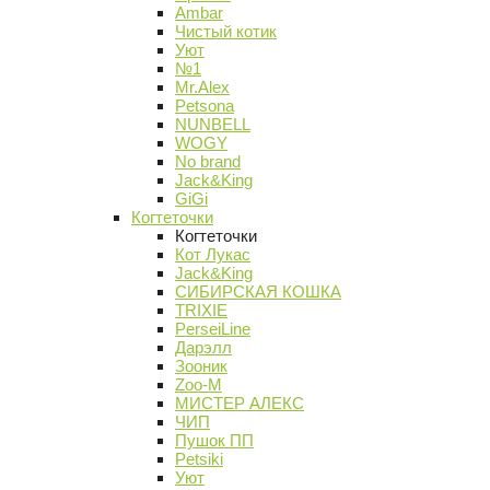
Ambar
Чистый котик
Уют
№1
Mr.Alex
Petsona
NUNBELL
WOGY
No brand
Jack&King
GiGi
Когтеточки
Когтеточки
Кот Лукас
Jack&King
СИБИРСКАЯ КОШКА
TRIXIE
PerseiLine
Дарэлл
Зооник
Zoo-M
МИСТЕР АЛЕКС
ЧИП
Пушок ПП
Petsiki
Уют