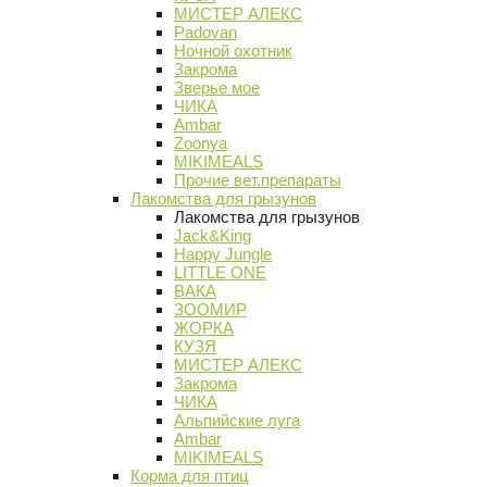
МИСТЕР АЛЕКС
Padovan
Ночной охотник
Закрома
Зверье мое
ЧИКА
Ambar
Zoonya
MIKIMEALS
Прочие вет.препараты
Лакомства для грызунов
Лакомства для грызунов
Jack&King
Happy Jungle
LITTLE ONE
ВАКА
ЗООМИР
ЖОРКА
КУЗЯ
МИСТЕР АЛЕКС
Закрома
ЧИКА
Альпийские луга
Ambar
MIKIMEALS
Корма для птиц