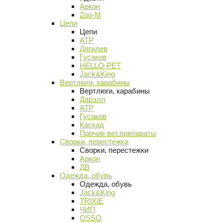
Аркон
Zoo-M
Цепи
Цепи
АТР
Дягилев
Гусаков
HELLO-PET
Jack&King
Вертлюги, карабины
Вертлюги, карабины
Дарэлл
АТР
Гусаков
Каскад
Прочие вет.препараты
Сворки, перестежки
Сворки, перестежки
Аркон
ДВ
Одежда, обувь
Одежда, обувь
Jack&King
TRIXIE
ЧИП
OSSO