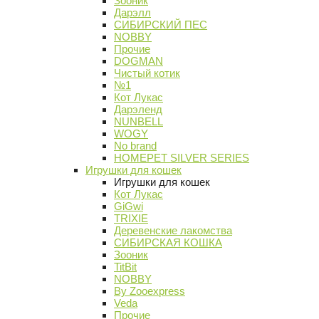
Зооник
Дарэлл
СИБИРСКИЙ ПЕС
NOBBY
Прочие
DOGMAN
Чистый котик
№1
Кот Лукас
Дарэленд
NUNBELL
WOGY
No brand
HOMEPET SILVER SERIES
Игрушки для кошек
Игрушки для кошек
Кот Лукас
GiGwi
TRIXIE
Деревенские лакомства
СИБИРСКАЯ КОШКА
Зооник
TitBit
NOBBY
By Zooexpress
Veda
Прочие