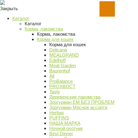
Закрыть
Каталог
Каталог
Корма, лакомства
Корма, лакомства
Корма для кошек
Корма для кошек
Delicana
MEALGRAND
Edelhoff
Meat Garden
Baurenhof
All
ProBalance
PROХВОСТ
Tasty
Деревенские лакомства
Зоогурман ЕМ БЕЗ ПРОБЛЕМ
Зоогурман Мясное ассорти
Herbax
PUFFINS
НАША МАРКА
Ночной охотник
Best Dinner