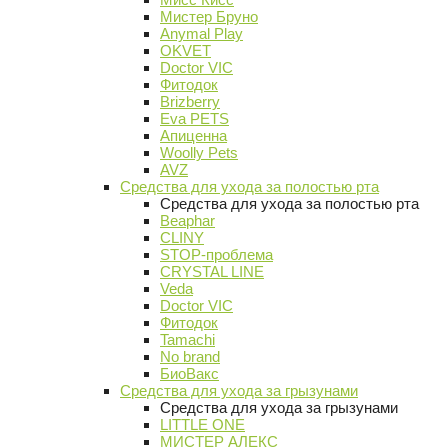
Мистер Бруно
Anymal Play
OKVET
Doctor VIC
Фитодок
Brizberry
Eva PETS
Апиценна
Woolly Pets
AVZ
Средства для ухода за полостью рта
Средства для ухода за полостью рта
Beaphar
CLINY
STOP-проблема
CRYSTAL LINE
Veda
Doctor VIC
Фитодок
Tamachi
No brand
БиоВакс
Средства для ухода за грызунами
Средства для ухода за грызунами
LITTLE ONE
МИСТЕР АЛЕКС