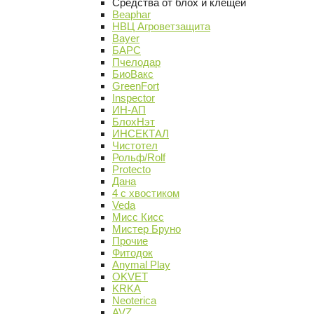
Средства от блох и клещей
Beaphar
НВЦ Агроветзащита
Bayer
БАРС
Пчелодар
БиоВакс
GreenFort
Inspector
ИН-АП
БлохНэт
ИНСЕКТАЛ
Чистотел
Рольф/Rolf
Protecto
Дана
4 с хвостиком
Veda
Мисс Кисс
Мистер Бруно
Прочие
Фитодок
Anymal Play
OKVET
KRKA
Neoterica
AVZ