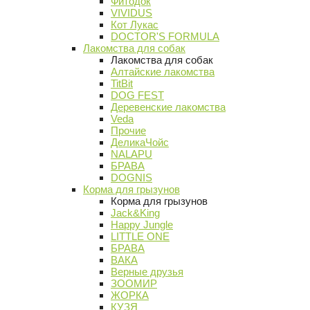
Фитодок
VIVIDUS
Кот Лукас
DOCTOR'S FORMULA
Лакомства для собак
Лакомства для собак
Алтайские лакомства
TitBit
DOG FEST
Деревенские лакомства
Veda
Прочие
ДеликаЧойс
NALAPU
БРАВА
DOGNIS
Корма для грызунов
Корма для грызунов
Jack&King
Happy Jungle
LITTLE ONE
БРАВА
ВАКА
Верные друзья
ЗООМИР
ЖОРКА
КУЗЯ