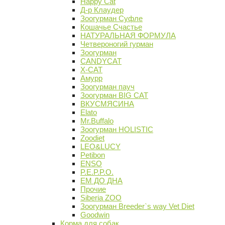
Happy Cat
Д-р Клаудер
Зоогурман Суфле
Кошачье Счастье
НАТУРАЛЬНАЯ ФОРМУЛА
Четвероногий гурман
Зоогурман
CANDYCAT
X-CAT
Амурр
Зоогурман пауч
Зоогурман BIG CAT
ВКУСМЯСИНА
Elato
Mr.Buffalo
Зоогурман HOLISTIC
Zoodiet
LEO&LUCY
Petibon
ENSO
P.E.P.P.O.
ЕМ ДО ДНА
Прочие
Siberia ZOO
Зоогурман Breeder`s way Vet Diet
Goodwin
Корма для собак