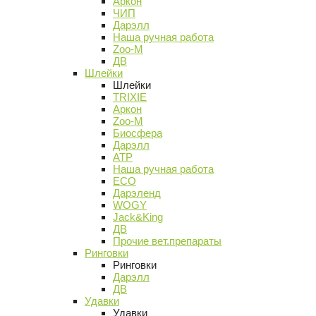
Аркон
ЧИП
Дарэлл
Наша ручная работа
Zoo-M
ДВ
Шлейки
Шлейки
TRIXIE
Аркон
Zoo-M
Биосфера
Дарэлл
АТР
Наша ручная работа
ECO
Дарэленд
WOGY
Jack&King
ДВ
Прочие вет.препараты
Ринговки
Ринговки
Дарэлл
ДВ
Удавки
Удавки