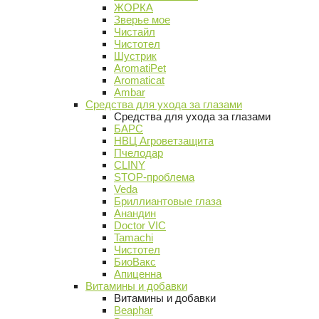
ЖОРКА
Зверье мое
Чистайл
Чистотел
Шустрик
AromatiPet
Aromaticat
Ambar
Средства для ухода за глазами
Средства для ухода за глазами
БАРС
НВЦ Агроветзащита
Пчелодар
CLINY
STOP-проблема
Veda
Бриллиантовые глаза
Анандин
Doctor VIC
Tamachi
Чистотел
БиоВакс
Апиценна
Витамины и добавки
Витамины и добавки
Beaphar