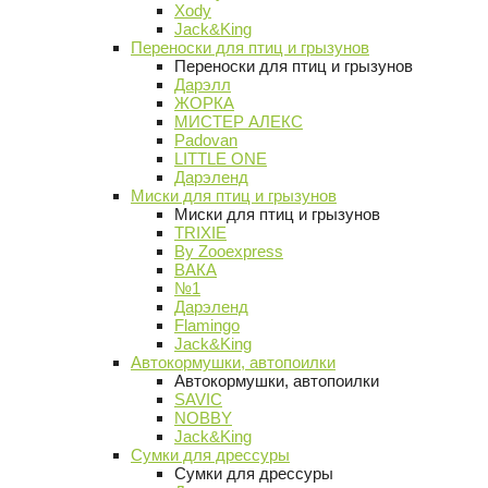
Xody
Jack&King
Переноски для птиц и грызунов
Переноски для птиц и грызунов
Дарэлл
ЖОРКА
МИСТЕР АЛЕКС
Padovan
LITTLE ONE
Дарэленд
Миски для птиц и грызунов
Миски для птиц и грызунов
TRIXIE
By Zooexpress
ВАКА
№1
Дарэленд
Flamingo
Jack&King
Автокормушки, автопоилки
Автокормушки, автопоилки
SAVIC
NOBBY
Jack&King
Сумки для дрессуры
Сумки для дрессуры