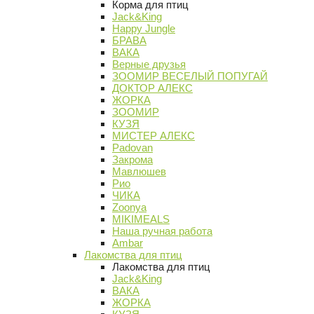
Корма для птиц
Jack&King
Happy Jungle
БРАВА
ВАКА
Верные друзья
ЗООМИР ВЕСЕЛЫЙ ПОПУГАЙ
ДОКТОР АЛЕКС
ЖОРКА
ЗООМИР
КУЗЯ
МИСТЕР АЛЕКС
Padovan
Закрома
Мавлюшев
Рио
ЧИКА
Zoonya
MIKIMEALS
Наша ручная работа
Ambar
Лакомства для птиц
Лакомства для птиц
Jack&King
ВАКА
ЖОРКА