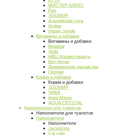
КУЗЯ
МИСТЕР АЛЕКС
Рио
ЗООМИР
Альпийские луга
Ambar
Happy Jungle
Витамины и добавки
Витамины и добавки
Beaphar
Veda
НВЦ Агроветзащита
Вит-Актив
Деревенские лакомства
Прочие
Корма и добавки
Корма и добавки
ЗООМИР
ЧИКА
Аква-Меню
AQUA CRYSTAL
Наполнители для туалетов
Наполнители для туалетов
Наполнители
Наполнители
Jack&King
Cat safe