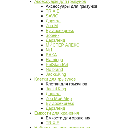
Аксессуары для грызунов
Аксессуары для грызунов
TRIXIE
SAVIC
Дарэлл
Zoo-M
By Zooexpress
Зооник
Дарэленд
МИСТЕР АЛЕКС
№1
ВАКА
Flamingo
PetStandArt
No brand
Jack&King
Клетки для грызунов
Клетки для грызунов
Jack&King
Дарэлл
Zoo Мой Мир
By Zooexpress
Дарэленд
Емкости для хранения
Емкости для хранения
TRIXIE
Наборы для вскармливания