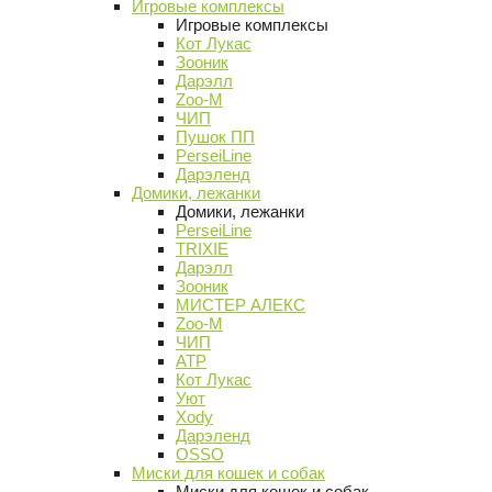
Игровые комплексы
Игровые комплексы
Кот Лукас
Зооник
Дарэлл
Zoo-M
ЧИП
Пушок ПП
PerseiLine
Дарэленд
Домики, лежанки
Домики, лежанки
PerseiLine
TRIXIE
Дарэлл
Зооник
МИСТЕР АЛЕКС
Zoo-M
ЧИП
АТР
Кот Лукас
Уют
Xody
Дарэленд
OSSO
Миски для кошек и собак
Миски для кошек и собак