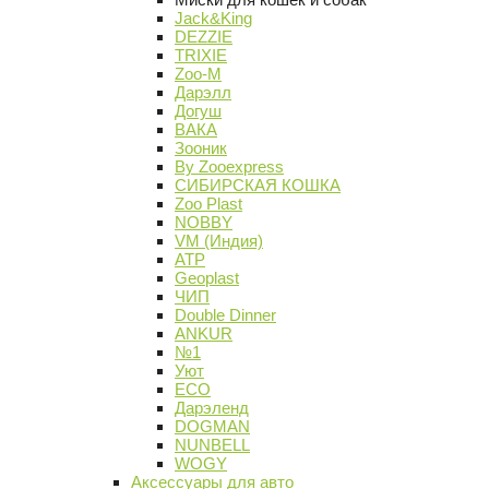
Jack&King
DEZZIE
TRIXIE
Zoo-M
Дарэлл
Догуш
ВАКА
Зооник
By Zooexpress
СИБИРСКАЯ КОШКА
Zoo Plast
NOBBY
VM (Индия)
АТР
Geoplast
ЧИП
Double Dinner
ANKUR
№1
Уют
ECO
Дарэленд
DOGMAN
NUNBELL
WOGY
Аксессуары для авто