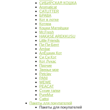
СИБИРСКАЯ КОШКА
Aromaticat
CATLITTER
БРАВА
Кот в лотке
Котяра
Кошки Матрёшки
Mr.Fresh
HAKASE AREKKUSU
Little Friends
Пи-Пи-Бент
Ambar
АлЁшкин Кот
Си Си Кэт
Кот Лукас
Прочие
Зверье мое
Petclay
PANI
WEWE
PEACAT
Сухие тапки
PureMur
Cattoi
Пакеты для покупателей
Пакеты для покупателей