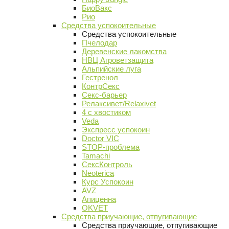
БиоВакс
Рио
Средства успокоительные
Средства успокоительные
Пчелодар
Деревенские лакомства
НВЦ Агроветзащита
Альпийские луга
Гестренол
КонтрСекс
Секс-барьер
Релаксивет/Relaxivet
4 с хвостиком
Veda
Экспресс успокоин
Doctor VIC
STOP-проблема
Tamachi
СексКонтроль
Neoterica
Курс Успокоин
AVZ
Апиценна
OKVET
Средства приучающие, отпугивающие
Средства приучающие, отпугивающие