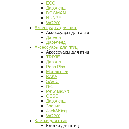
ECO
Дарэленд
DOGMAN
NUNBELL
WOGY
Аксессуары для авто
Аксессуары для авто
Дарэлл
Дарэленд
Аксессуары для птиц
Аксессуары для птиц
TRIXIE
Дарэлл
Penn Plax
Мавлюшев
ВАКА
SAVIC
№1
PetStandArt
OSSO
Дарэленд
Зооник
Jack&King
WOGY
Клетки для птиц
Клетки для птиц