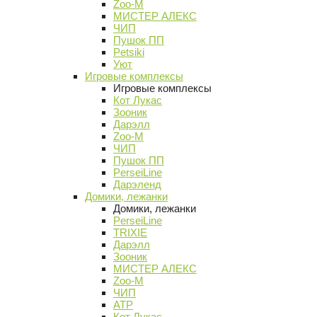
Zoo-M
МИСТЕР АЛЕКС
ЧИП
Пушок ПП
Petsiki
Уют
Игровые комплексы
Игровые комплексы
Кот Лукас
Зооник
Дарэлл
Zoo-M
ЧИП
Пушок ПП
PerseiLine
Дарэленд
Домики, лежанки
Домики, лежанки
PerseiLine
TRIXIE
Дарэлл
Зооник
МИСТЕР АЛЕКС
Zoo-M
ЧИП
АТР
Кот Лукас