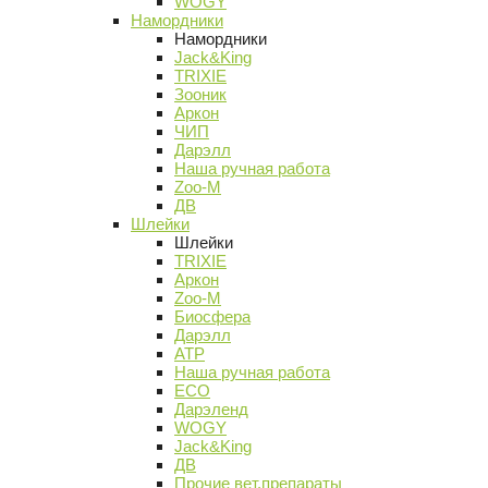
WOGY
Намордники
Намордники
Jack&King
TRIXIE
Зооник
Аркон
ЧИП
Дарэлл
Наша ручная работа
Zoo-M
ДВ
Шлейки
Шлейки
TRIXIE
Аркон
Zoo-M
Биосфера
Дарэлл
АТР
Наша ручная работа
ECO
Дарэленд
WOGY
Jack&King
ДВ
Прочие вет.препараты