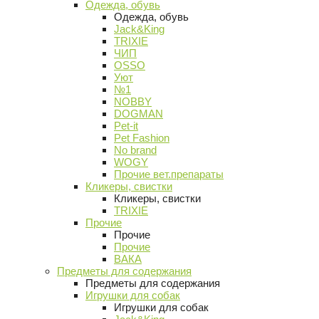
Одежда, обувь
Одежда, обувь
Jack&King
TRIXIE
ЧИП
OSSO
Уют
№1
NOBBY
DOGMAN
Pet-it
Pet Fashion
No brand
WOGY
Прочие вет.препараты
Кликеры, свистки
Кликеры, свистки
TRIXIE
Прочие
Прочие
Прочие
ВАКА
Предметы для содержания
Предметы для содержания
Игрушки для собак
Игрушки для собак