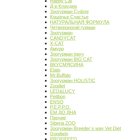
Happy Cat
Д-р Клаудер
Зоогурман Суфле
Кошачье Счастье
НАТУРАЛЬНАЯ ФОРМУЛА
Четвероногий гурман
Зоогурман
CANDYCAT
X-CAT
Амурр
Зоогурман пауч
Зоогурман BIG CAT
ВКУСМЯСИНА
Elato
Mr.Buffalo
Зоогурман HOLISTIC
Zoodiet
LEO&LUCY
Petibon
ENSO
P.E.P.P.O.
ЕМ ДО ДНА
Прочие
Siberia ZOO
Зоогурман Breeder`s way Vet Diet
Goodwin
PROFIFEED