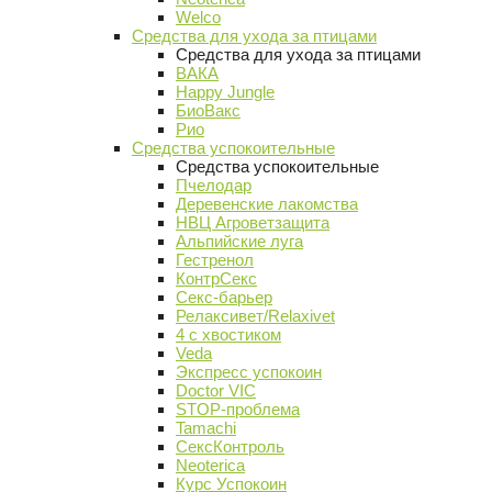
Welco
Средства для ухода за птицами
Средства для ухода за птицами
ВАКА
Happy Jungle
БиоВакс
Рио
Средства успокоительные
Средства успокоительные
Пчелодар
Деревенские лакомства
НВЦ Агроветзащита
Альпийские луга
Гестренол
КонтрСекс
Секс-барьер
Релаксивет/Relaxivet
4 с хвостиком
Veda
Экспресс успокоин
Doctor VIC
STOP-проблема
Tamachi
СексКонтроль
Neoterica
Курс Успокоин