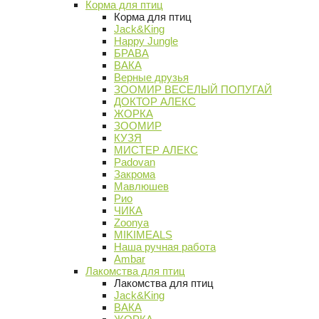
Корма для птиц
Корма для птиц
Jack&King
Happy Jungle
БРАВА
ВАКА
Верные друзья
ЗООМИР ВЕСЕЛЫЙ ПОПУГАЙ
ДОКТОР АЛЕКС
ЖОРКА
ЗООМИР
КУЗЯ
МИСТЕР АЛЕКС
Padovan
Закрома
Мавлюшев
Рио
ЧИКА
Zoonya
MIKIMEALS
Наша ручная работа
Ambar
Лакомства для птиц
Лакомства для птиц
Jack&King
ВАКА