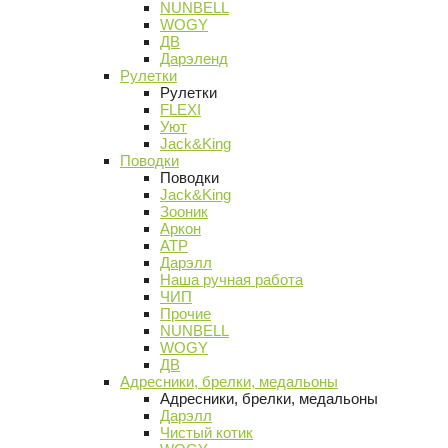
NUNBELL
WOGY
ДВ
Дарэленд
Рулетки
Рулетки
FLEXI
Уют
Jack&King
Поводки
Поводки
Jack&King
Зооник
Аркон
АТР
Дарэлл
Наша ручная работа
ЧИП
Прочие
NUNBELL
WOGY
ДВ
Адресники, брелки, медальоны
Адресники, брелки, медальоны
Дарэлл
Чистый котик