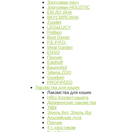
Зоогурман пауч
Зоогурман HOLISTIC
ЕМ ДО ДНА
ВКУСМЯСИНА
Zoodiet
LEO&LUCY
Petibon
Best Dinner
P.E.P.P.O.
Meat Garden
ENSO
Прочие
Edelhoff
Baurenhof
Siberia ZOO
Goodwin
PROFIFEED
Лакомства для кошек
Лакомства для кошек
НВЦ Агроветзащита
Деревенские лакомства
TitBit
Эдель Кет, Эдель Дог
Альпийские луга
Прочие
4 с хвостиком