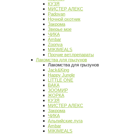
КУЗЯ
МИСТЕР АЛЕКС
Padovan
Ночной охотник
Закрома
Зверье мое
ЧИКА
Ambar
Zoonya
MIKIMEALS
Прочие вет.препараты
Лакомства для грызунов
Лакомства для грызунов
Jack&King
Happy Jungle
LITTLE ONE
ВАКА
ЗООМИР
ЖОРКА
КУЗЯ
МИСТЕР АЛЕКС
Закрома
ЧИКА
Альпийские луга
Ambar
MIKIMEALS