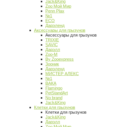
Jack&King
Zoo Мой Мир
Penn Plax
№1
ECO
Дарэленд
Аксессуары для грызунов
Аксессуары для грызунов
TRIXIE
SAVIC
Дарэлл
Zoo-M
By Zooexpress
Зооник
Дарэленд
МИСТЕР АЛЕКС
№1
ВАКА
Flamingo
PetStandArt
No brand
Jack&King
Клетки для грызунов
Клетки для грызунов
Jack&King
Дарэлл
Zoo Мой Мир