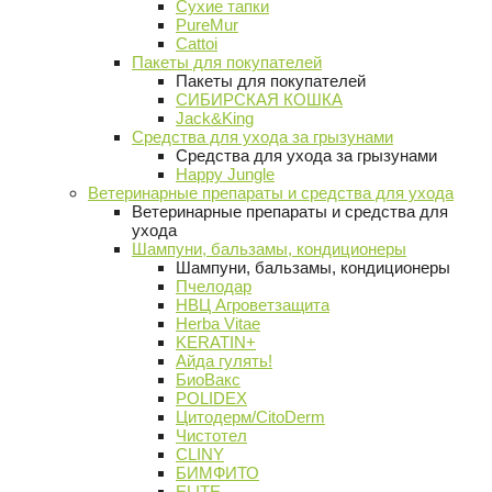
Сухие тапки
PureMur
Cattoi
Пакеты для покупателей
Пакеты для покупателей
СИБИРСКАЯ КОШКА
Jack&King
Средства для ухода за грызунами
Средства для ухода за грызунами
Happy Jungle
Ветеринарные препараты и средства для ухода
Ветеринарные препараты и средства для
ухода
Шампуни, бальзамы, кондиционеры
Шампуни, бальзамы, кондиционеры
Пчелодар
НВЦ Агроветзащита
Herba Vitae
KERATIN+
Айда гулять!
БиоВакс
POLIDEX
Цитодерм/CitoDerm
Чистотел
CLINY
БИМФИТО
ELITE