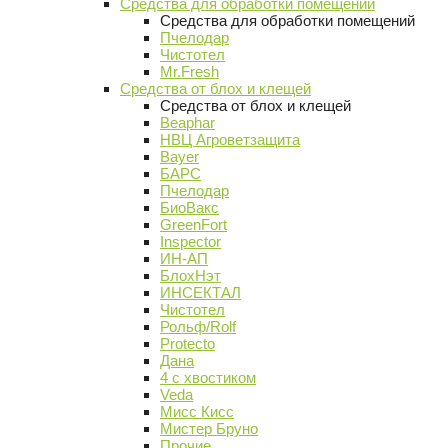
Средства для обработки помещений
Средства для обработки помещений
Пчелодар
Чистотел
Mr.Fresh
Средства от блох и клещей
Средства от блох и клещей
Beaphar
НВЦ Агроветзащита
Bayer
БАРС
Пчелодар
БиоВакс
GreenFort
Inspector
ИН-АП
БлохНэт
ИНСЕКТАЛ
Чистотел
Рольф/Rolf
Protecto
Дана
4 с хвостиком
Veda
Мисс Кисс
Мистер Бруно
Прочие