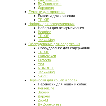
By Zooexpress
Дарэленд
Емкости для хранения
Емкости для хранения
TRIXIE
Наборы для вскармливания
Наборы для вскармливания
Beaphar
TRIXIE
Jack&King
Оборудование для содержания
Оборудование для содержания
TRIXIE
Рольф/Rolf
Protecto
Уют
NUNBELL
Jack&King
SAVIC
Переноски для кошек и собак
Переноски для кошек и собак
PerseiLine
Зооник
Дарэлл
Zoo-M
By Zooexpress