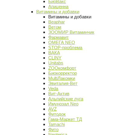
БиоВакс
Апиценна
Витамины и добавки
Витамины и добавки
Beaphar
Ветом
ЗООМИР Витаминчик
Фармавит
ОМЕГА NEO
STOP-проблема
ВАКА
CLINY
Unitabs
ZOOкомфорт
Биокорректор
MultiЛакомки
Эвиталия-Вет
Veda
Вит-Актив
Альпийские луга
Имунозал Neo
AVZ
Фитодок
Гама-Маркет ТД
Tamachi
Фито
Neoterica