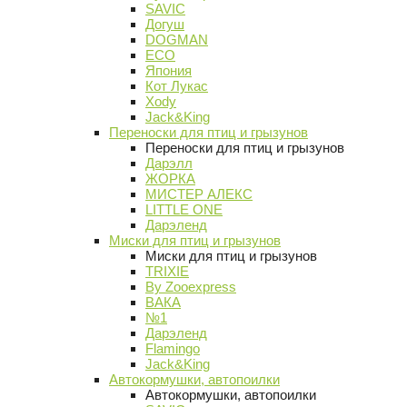
SAVIC
Догуш
DOGMAN
ECO
Япония
Кот Лукас
Xody
Jack&King
Переноски для птиц и грызунов
Переноски для птиц и грызунов
Дарэлл
ЖОРКА
МИСТЕР АЛЕКС
LITTLE ONE
Дарэленд
Миски для птиц и грызунов
Миски для птиц и грызунов
TRIXIE
By Zooexpress
ВАКА
№1
Дарэленд
Flamingo
Jack&King
Автокормушки, автопоилки
Автокормушки, автопоилки