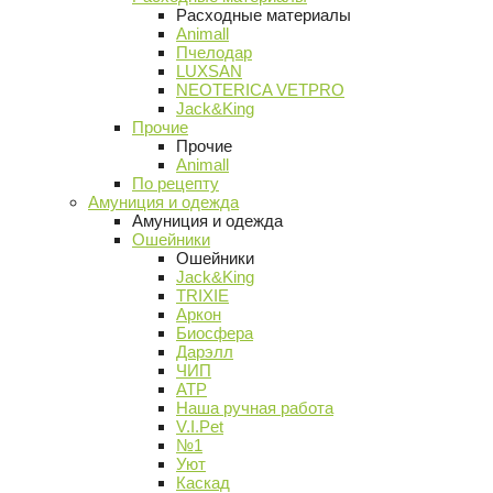
Расходные материалы
Animall
Пчелодар
LUXSAN
NEOTERICA VETPRO
Jack&King
Прочие
Прочие
Animall
По рецепту
Амуниция и одежда
Амуниция и одежда
Ошейники
Ошейники
Jack&King
TRIXIE
Аркон
Биосфера
Дарэлл
ЧИП
АТР
Наша ручная работа
V.I.Pet
№1
Уют
Каскад