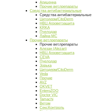
Апиценна
Прочие вет.препараты
Средства антибактериальные
Средства антибактериальные
Цитодерм/CitoDerm
НВЦ Агроветзащита
KRKA
Пчелодар
Лайна-МС
Прочие вет.препараты
Прочие вет.препараты
Алезан (Alezan)
НВЦ Агроветзащита
CEVA
Пчелодар
Зорька
Цитодерм/CitoDerm
Veda
Прочие
AVZ
OKVET
EnteroZOO
Doctor VIC
Tamachi
Ветом
СексКонтроль