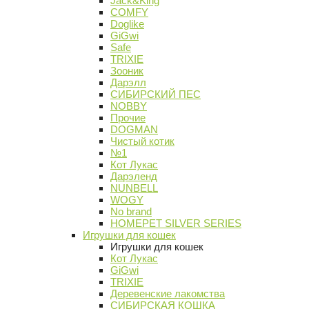
Jack&King
COMFY
Doglike
GiGwi
Safe
TRIXIE
Зооник
Дарэлл
СИБИРСКИЙ ПЕС
NOBBY
Прочие
DOGMAN
Чистый котик
№1
Кот Лукас
Дарэленд
NUNBELL
WOGY
No brand
HOMEPET SILVER SERIES
Игрушки для кошек
Игрушки для кошек
Кот Лукас
GiGwi
TRIXIE
Деревенские лакомства
СИБИРСКАЯ КОШКА