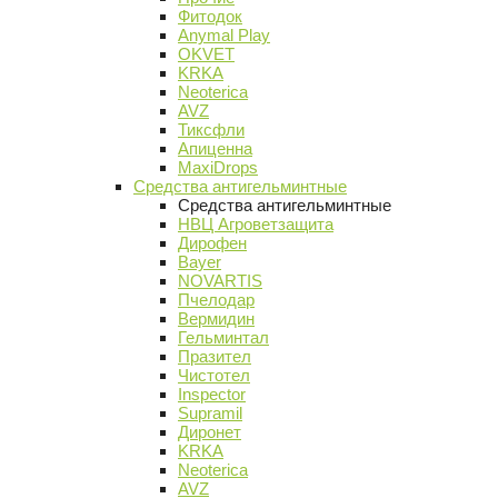
Фитодок
Anymal Play
OKVET
KRKA
Neoterica
AVZ
Тиксфли
Апиценна
MaxiDrops
Средства антигельминтные
Средства антигельминтные
НВЦ Агроветзащита
Дирофен
Bayer
NOVARTIS
Пчелодар
Вермидин
Гельминтал
Празител
Чистотел
Inspector
Supramil
Диронет
KRKA
Neoterica
AVZ