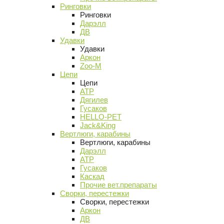
Ринговки
Ринговки
Дарэлл
ДВ
Удавки
Удавки
Аркон
Zoo-M
Цепи
Цепи
АТР
Дягилев
Гусаков
HELLO-PET
Jack&King
Вертлюги, карабины
Вертлюги, карабины
Дарэлл
АТР
Гусаков
Каскад
Прочие вет.препараты
Сворки, перестежки
Сворки, перестежки
Аркон
ДВ