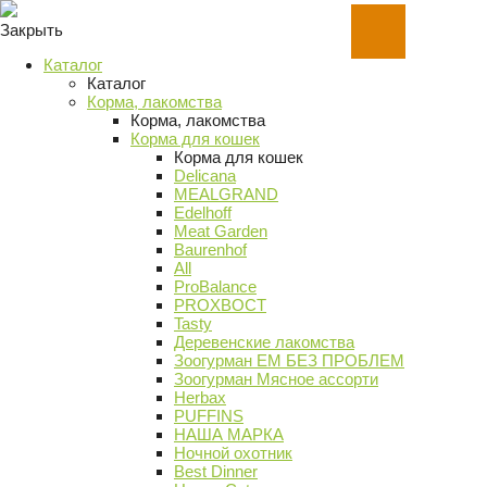
Закрыть
Каталог
Каталог
Корма, лакомства
Корма, лакомства
Корма для кошек
Корма для кошек
Delicana
MEALGRAND
Edelhoff
Meat Garden
Baurenhof
All
ProBalance
PROХВОСТ
Tasty
Деревенские лакомства
Зоогурман ЕМ БЕЗ ПРОБЛЕМ
Зоогурман Мясное ассорти
Herbax
PUFFINS
НАША МАРКА
Ночной охотник
Best Dinner