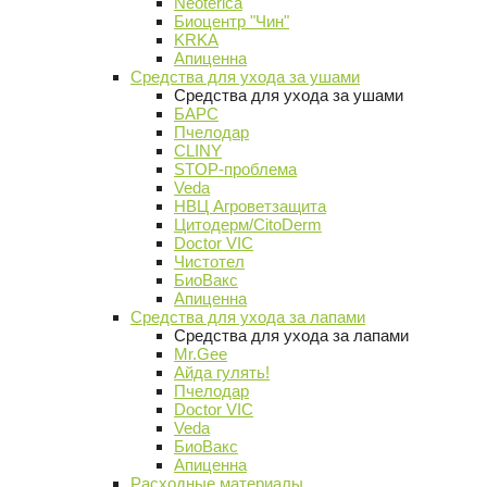
Neoterica
Биоцентр "Чин"
KRKA
Апиценна
Средства для ухода за ушами
Средства для ухода за ушами
БАРС
Пчелодар
CLINY
STOP-проблема
Veda
НВЦ Агроветзащита
Цитодерм/CitoDerm
Doctor VIC
Чистотел
БиоВакс
Апиценна
Средства для ухода за лапами
Средства для ухода за лапами
Mr.Gee
Айда гулять!
Пчелодар
Doctor VIC
Veda
БиоВакс
Апиценна
Расходные материалы