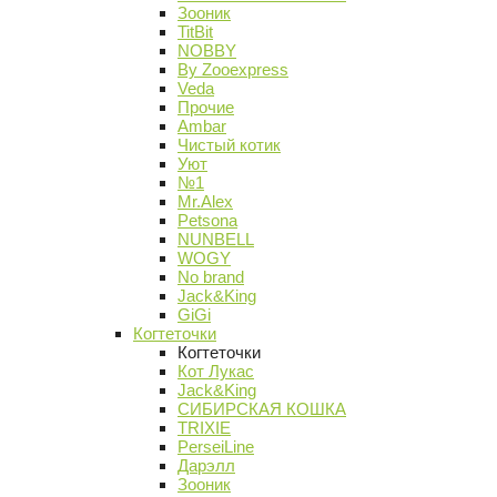
Зооник
TitBit
NOBBY
By Zooexpress
Veda
Прочие
Ambar
Чистый котик
Уют
№1
Mr.Alex
Petsona
NUNBELL
WOGY
No brand
Jack&King
GiGi
Когтеточки
Когтеточки
Кот Лукас
Jack&King
СИБИРСКАЯ КОШКА
TRIXIE
PerseiLine
Дарэлл
Зооник