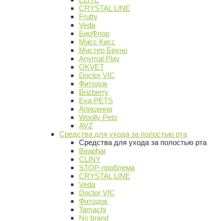
CRYSTAL LINE
Frutty
Veda
БиоФлор
Мисс Кисс
Мистер Бруно
Anymal Play
OKVET
Doctor VIC
Фитодок
Brizberry
Eva PETS
Апиценна
Woolly Pets
AVZ
Средства для ухода за полостью рта
Средства для ухода за полостью рта
Beaphar
CLINY
STOP-проблема
CRYSTAL LINE
Veda
Doctor VIC
Фитодок
Tamachi
No brand