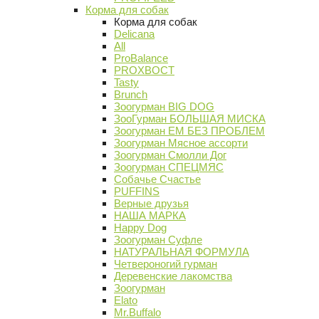
Корма для собак
Корма для собак
Delicana
All
ProBalance
PROХВОСТ
Tasty
Brunch
Зоогурман BIG DOG
ЗооГурман БОЛЬШАЯ МИСКА
Зоогурман ЕМ БЕЗ ПРОБЛЕМ
Зоогурман Мясное ассорти
Зоогурман Смолли Дог
Зоогурман СПЕЦМЯС
Собачье Счастье
PUFFINS
Верные друзья
НАША МАРКА
Happy Dog
Зоогурман Суфле
НАТУРАЛЬНАЯ ФОРМУЛА
Четвероногий гурман
Деревенские лакомства
Зоогурман
Elato
Mr.Buffalo