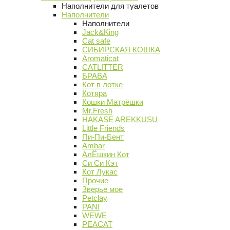
Наполнители для туалетов
Наполнители
Наполнители
Jack&King
Cat safe
СИБИРСКАЯ КОШКА
Aromaticat
CATLITTER
БРАВА
Кот в лотке
Котяра
Кошки Матрёшки
Mr.Fresh
HAKASE AREKKUSU
Little Friends
Пи-Пи-Бент
Ambar
АлЁшкин Кот
Си Си Кэт
Кот Лукас
Прочие
Зверье мое
Petclay
PANI
WEWE
PEACAT