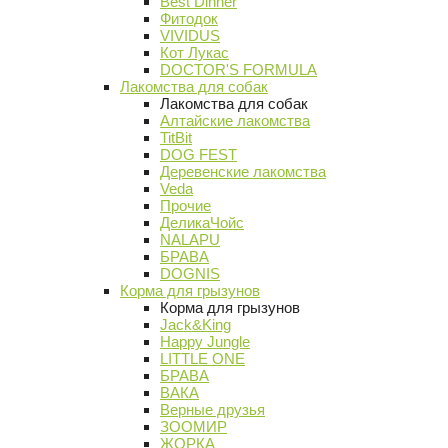
Best Dinner
Фитодок
VIVIDUS
Кот Лукас
DOCTOR'S FORMULA
Лакомства для собак
Лакомства для собак
Алтайские лакомства
TitBit
DOG FEST
Деревенские лакомства
Veda
Прочие
ДеликаЧойс
NALAPU
БРАВА
DOGNIS
Корма для грызунов
Корма для грызунов
Jack&King
Happy Jungle
LITTLE ONE
БРАВА
ВАКА
Верные друзья
ЗООМИР
ЖОРКА