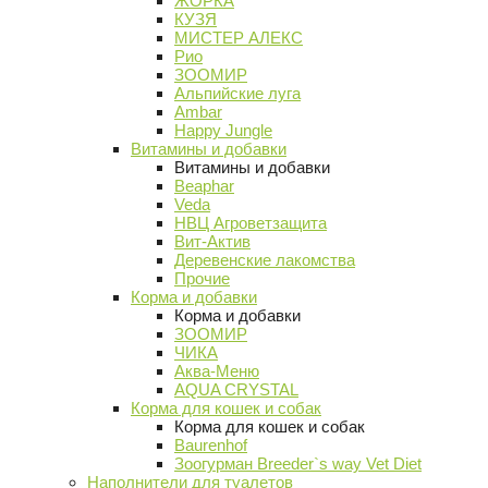
ЖОРКА
КУЗЯ
МИСТЕР АЛЕКС
Рио
ЗООМИР
Альпийские луга
Ambar
Happy Jungle
Витамины и добавки
Витамины и добавки
Beaphar
Veda
НВЦ Агроветзащита
Вит-Актив
Деревенские лакомства
Прочие
Корма и добавки
Корма и добавки
ЗООМИР
ЧИКА
Аква-Меню
AQUA CRYSTAL
Корма для кошек и собак
Корма для кошек и собак
Baurenhof
Зоогурман Breeder`s way Vet Diet
Наполнители для туалетов