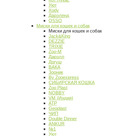
Уют
Xody
Дарэленд
OSSO
Миски для кошек и собак
Миски для кошек и собак
Jack&King
DEZZIE
TRIXIE
Zoo-M
Дарэлл
Догуш
ВАКА
Зооник
By Zooexpress
СИБИРСКАЯ КОШКА
Zoo Plast
NOBBY
VM (Индия)
АТР
Geoplast
ЧИП
Double Dinner
ANKUR
№1
Уют