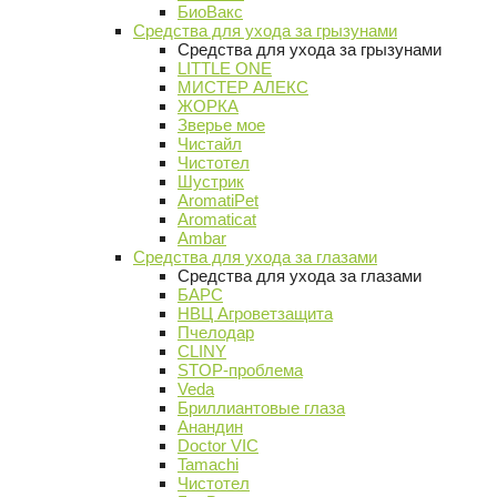
БиоВакс
Средства для ухода за грызунами
Средства для ухода за грызунами
LITTLE ONE
МИСТЕР АЛЕКС
ЖОРКА
Зверье мое
Чистайл
Чистотел
Шустрик
AromatiPet
Aromaticat
Ambar
Средства для ухода за глазами
Средства для ухода за глазами
БАРС
НВЦ Агроветзащита
Пчелодар
CLINY
STOP-проблема
Veda
Бриллиантовые глаза
Анандин
Doctor VIC
Tamachi
Чистотел