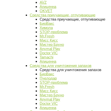
AVZ
Апиценна
OKVET
Средства приучающие, отпугивающие
Средства приучающие, отпугивающие
БиоВакс
Химола
STOP-проблема
Mr.Fresh
Мисс Кисс
Мистер Бруно
Anymal Play
Doctor VIC
Tamachi
Апиценна
Средства для уничтожения запахов
Средства для уничтожения запахов
БиоВакс
Пчелодар
STOP-проблема
Mr.Fresh
Мисс Кисс
Мистер Бруно
Anymal Play
Doctor VIC
Апиценна