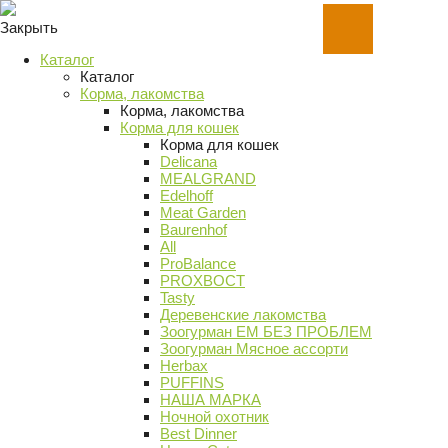
Закрыть
Каталог
Каталог
Корма, лакомства
Корма, лакомства
Корма для кошек
Корма для кошек
Delicana
MEALGRAND
Edelhoff
Meat Garden
Baurenhof
All
ProBalance
PROХВОСТ
Tasty
Деревенские лакомства
Зоогурман ЕМ БЕЗ ПРОБЛЕМ
Зоогурман Мясное ассорти
Herbax
PUFFINS
НАША МАРКА
Ночной охотник
Best Dinner