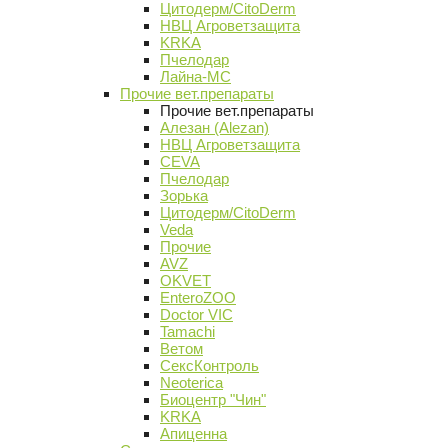
Цитодерм/CitoDerm
НВЦ Агроветзащита
KRKA
Пчелодар
Лайна-МС
Прочие вет.препараты
Прочие вет.препараты
Алезан (Alezan)
НВЦ Агроветзащита
CEVA
Пчелодар
Зорька
Цитодерм/CitoDerm
Veda
Прочие
AVZ
OKVET
EnteroZOO
Doctor VIC
Tamachi
Ветом
СексКонтроль
Neoterica
Биоцентр "Чин"
KRKA
Апиценна