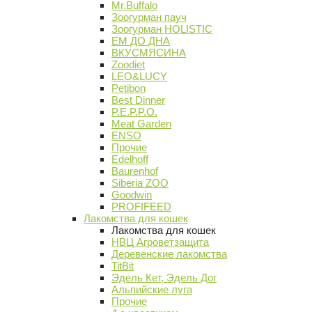
Mr.Buffalo
Зоогурман пауч
Зоогурман HOLISTIC
ЕМ ДО ДНА
ВКУСМЯСИНА
Zoodiet
LEO&LUCY
Petibon
Best Dinner
P.E.P.P.O.
Meat Garden
ENSO
Прочие
Edelhoff
Baurenhof
Siberia ZOO
Goodwin
PROFIFEED
Лакомства для кошек
Лакомства для кошек
НВЦ Агроветзащита
Деревенские лакомства
TitBit
Эдель Кет, Эдель Дог
Альпийские луга
Прочие