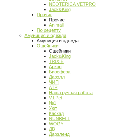
NEOTERICA VETPRO
Jack&King
Прочие
Прочие
Animall
По рецепту
Амуниция и одежда
Амуниция и одежда
Ошейники
Ошейники
Jack&King
TRIXIE
Аркон
Биосфера
Дарэлл
ЧИП
АТР
Наша ручная работа
V.I.Pet
№1
Уют
Каскад
NUNBELL
WOGY
ДВ
Дарэленд