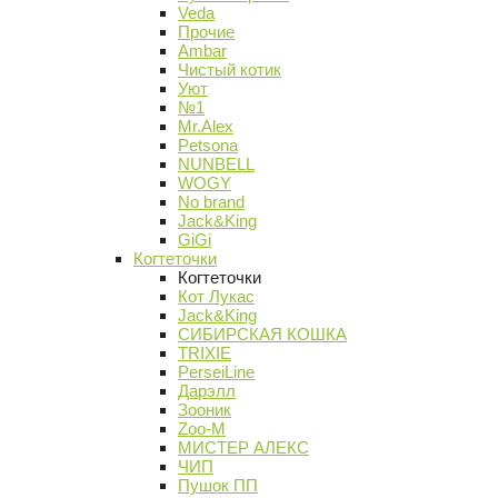
Veda
Прочие
Ambar
Чистый котик
Уют
№1
Mr.Alex
Petsona
NUNBELL
WOGY
No brand
Jack&King
GiGi
Когтеточки
Когтеточки
Кот Лукас
Jack&King
СИБИРСКАЯ КОШКА
TRIXIE
PerseiLine
Дарэлл
Зооник
Zoo-M
МИСТЕР АЛЕКС
ЧИП
Пушок ПП