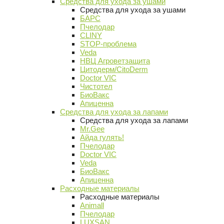
Средства для ухода за ушами
Средства для ухода за ушами
БАРС
Пчелодар
CLINY
STOP-проблема
Veda
НВЦ Агроветзащита
Цитодерм/CitoDerm
Doctor VIC
Чистотел
БиоВакс
Апиценна
Средства для ухода за лапами
Средства для ухода за лапами
Mr.Gee
Айда гулять!
Пчелодар
Doctor VIC
Veda
БиоВакс
Апиценна
Расходные материалы
Расходные материалы
Animall
Пчелодар
LUXSAN