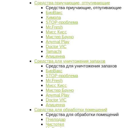
Средства приучающие, отпугивающие
Средства приучающие, отпугивающие
БиоВакс
Химола
STOP-проблема
Mr.Fresh
Мисс Кисс
Мистер Бруно
Anymal Play
Doctor VIC
Tamachi
Апиценна
Средства для уничтожения запахов
Средства для уничтожения запахов
БиоВакс
STOP-проблема
Mr.Fresh
Мисс Кисс
Мистер Бруно
Anymal Play
Doctor VIC
Апиценна
Средства для обработки помещений
Средства для обработки помещений
Пчелодар
Чистотел