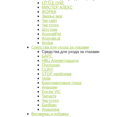
LITTLE ONE
МИСТЕР АЛЕКС
ЖОРКА
Зверье мое
Чистайл
Чистотел
Шустрик
AromatiPet
Aromaticat
Ambar
Средства для ухода за глазами
Средства для ухода за глазами
БАРС
НВЦ Агроветзащита
Пчелодар
CLINY
STOP-проблема
Veda
Бриллиантовые глаза
Анандин
Doctor VIC
Tamachi
Чистотел
БиоВакс
Апиценна
Витамины и добавки