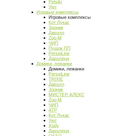
Petsiki
Уют
Игровые комплексы
Игровые комплексы
Кот Лукас
Зооник
Дарэлл
Zoo-M
ЧИП
Пушок ПП
PerseiLine
Дарэленд
Домики, лежанки
Домики, лежанки
PerseiLine
TRIXIE
Дарэлл
Зооник
МИСТЕР АЛЕКС
Zoo-M
ЧИП
АТР
Кот Лукас
Уют
Xody
Дарэленд
OSSO