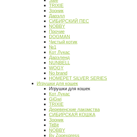
Safe
TRIXIE
Зооник
Дарэлл
СИБИРСКИЙ ПЕС
NOBBY
Прочие
DOGMAN
Чистый котик
№1
Кот Лукас
Дарэленд
NUNBELL
WOGY
No brand
HOMEPET SILVER SERIES
Игрушки для кошек
Игрушки для кошек
Кот Лукас
GiGwi
TRIXIE
Деревенские лакомства
СИБИРСКАЯ КОШКА
Зооник
TitBit
NOBBY
By Zooexpress