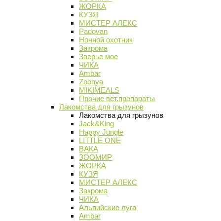
ЖОРКА
КУЗЯ
МИСТЕР АЛЕКС
Padovan
Ночной охотник
Закрома
Зверье мое
ЧИКА
Ambar
Zoonya
MIKIMEALS
Прочие вет.препараты
Лакомства для грызунов
Лакомства для грызунов
Jack&King
Happy Jungle
LITTLE ONE
ВАКА
ЗООМИР
ЖОРКА
КУЗЯ
МИСТЕР АЛЕКС
Закрома
ЧИКА
Альпийские луга
Ambar