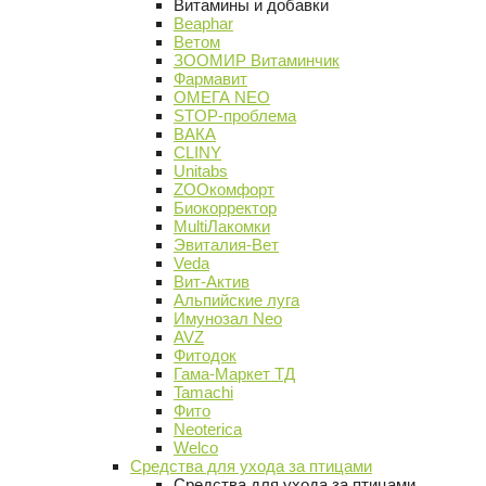
Витамины и добавки
Beaphar
Ветом
ЗООМИР Витаминчик
Фармавит
ОМЕГА NEO
STOP-проблема
ВАКА
CLINY
Unitabs
ZOOкомфорт
Биокорректор
MultiЛакомки
Эвиталия-Вет
Veda
Вит-Актив
Альпийские луга
Имунозал Neo
AVZ
Фитодок
Гама-Маркет ТД
Tamachi
Фито
Neoterica
Welco
Средства для ухода за птицами
Средства для ухода за птицами