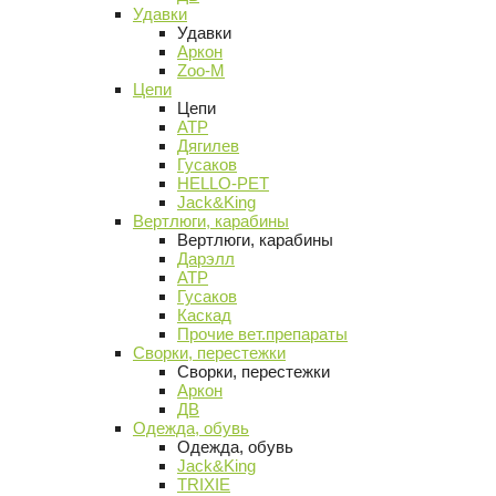
Удавки
Удавки
Аркон
Zoo-M
Цепи
Цепи
АТР
Дягилев
Гусаков
HELLO-PET
Jack&King
Вертлюги, карабины
Вертлюги, карабины
Дарэлл
АТР
Гусаков
Каскад
Прочие вет.препараты
Сворки, перестежки
Сворки, перестежки
Аркон
ДВ
Одежда, обувь
Одежда, обувь
Jack&King
TRIXIE