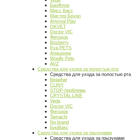
БиоФлор
Мисс Кисс
Мистер Бруно
Anymal Play
OKVET
Doctor VIC
Фитодок
Brizberry
Eva PETS
Апиценна
Woolly Pets
AVZ
Средства для ухода за полостью рта
Средства для ухода за полостью рта
Beaphar
CLINY
STOP-проблема
CRYSTAL LINE
Veda
Doctor VIC
Фитодок
Tamachi
No brand
БиоВакс
Средства для ухода за грызунами
Средства для ухода за грызунами