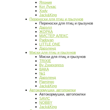
Япония
Кот Лукас
Xody
Jack&King
Переноски для птиц и грызунов
Переноски для птиц и грызунов
Дарэлл
ЖОРКА
МИСТЕР АЛЕКС
Padovan
LITTLE ONE
Дарэленд
Миски для птиц и грызунов
Миски для птиц и грызунов
TRIXIE
By Zooexpress
ВАКА
№1
Дарэленд
Flamingo
Jack&King
Автокормушки, автопоилки
Автокормушки, автопоилки
SAVIC
NOBBY
Jack&King