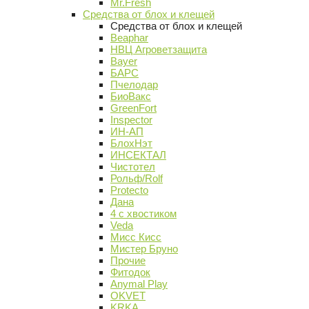
Mr.Fresh
Средства от блох и клещей
Средства от блох и клещей
Beaphar
НВЦ Агроветзащита
Bayer
БАРС
Пчелодар
БиоВакс
GreenFort
Inspector
ИН-АП
БлохНэт
ИНСЕКТАЛ
Чистотел
Рольф/Rolf
Protecto
Дана
4 с хвостиком
Veda
Мисс Кисс
Мистер Бруно
Прочие
Фитодок
Anymal Play
OKVET
KRKA