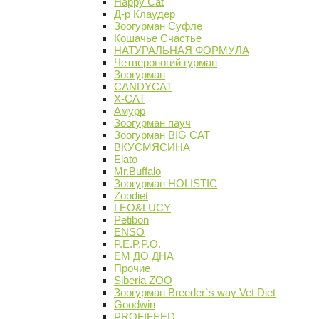
Happy Cat
Д-р Клаудер
Зоогурман Суфле
Кошачье Счастье
НАТУРАЛЬНАЯ ФОРМУЛА
Четвероногий гурман
Зоогурман
CANDYCAT
X-CAT
Амурр
Зоогурман пауч
Зоогурман BIG CAT
ВКУСМЯСИНА
Elato
Mr.Buffalo
Зоогурман HOLISTIC
Zoodiet
LEO&LUCY
Petibon
ENSO
P.E.P.P.O.
ЕМ ДО ДНА
Прочие
Siberia ZOO
Зоогурман Breeder`s way Vet Diet
Goodwin
PROFIFEED