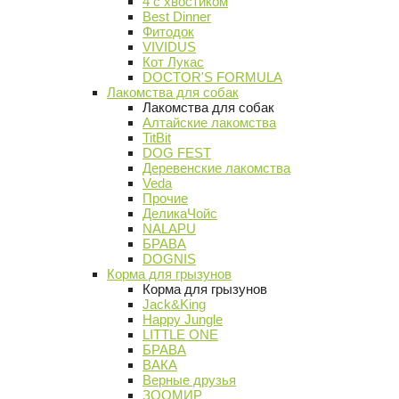
4 с хвостиком
Best Dinner
Фитодок
VIVIDUS
Кот Лукас
DOCTOR'S FORMULA
Лакомства для собак
Лакомства для собак
Алтайские лакомства
TitBit
DOG FEST
Деревенские лакомства
Veda
Прочие
ДеликаЧойс
NALAPU
БРАВА
DOGNIS
Корма для грызунов
Корма для грызунов
Jack&King
Happy Jungle
LITTLE ONE
БРАВА
ВАКА
Верные друзья
ЗООМИР