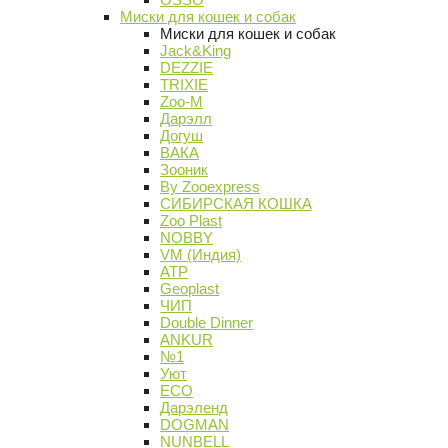
Миски для кошек и собак
Миски для кошек и собак
Jack&King
DEZZIE
TRIXIE
Zoo-M
Дарэлл
Догуш
ВАКА
Зооник
By Zooexpress
СИБИРСКАЯ КОШКА
Zoo Plast
NOBBY
VM (Индия)
АТР
Geoplast
ЧИП
Double Dinner
ANKUR
№1
Уют
ECO
Дарэленд
DOGMAN
NUNBELL