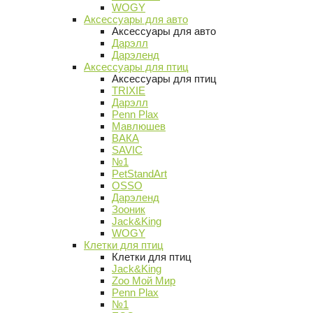
WOGY
Аксессуары для авто
Аксессуары для авто
Дарэлл
Дарэленд
Аксессуары для птиц
Аксессуары для птиц
TRIXIE
Дарэлл
Penn Plax
Мавлюшев
ВАКА
SAVIC
№1
PetStandArt
OSSO
Дарэленд
Зооник
Jack&King
WOGY
Клетки для птиц
Клетки для птиц
Jack&King
Zoo Мой Мир
Penn Plax
№1