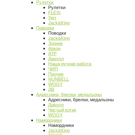
Рулетки
Рулетки
FLEXI
Уют
Jack&King
Поводки
Поводки
Jack&King
Зооник
Аркон
АТР
Дарэлл
Наша ручная работа
ЧИП
Прочие
NUNBELL
WOGY
ДВ
Адресники, брелки, медальоны
Адресники, брелки, медальоны
Дарэлл
Чистый котик
WOGY
Намордники
Намордники
Jack&King