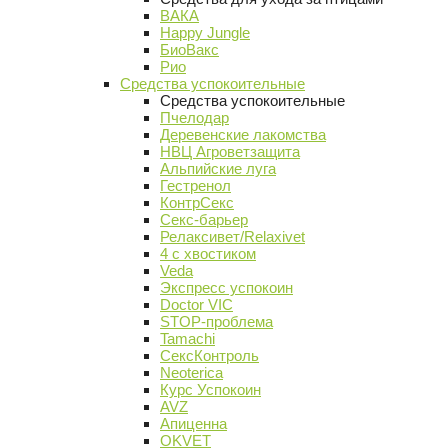
ВАКА
Happy Jungle
БиоВакс
Рио
Средства успокоительные
Средства успокоительные
Пчелодар
Деревенские лакомства
НВЦ Агроветзащита
Альпийские луга
Гестренол
КонтрСекс
Секс-барьер
Релаксивет/Relaxivet
4 с хвостиком
Veda
Экспресс успокоин
Doctor VIC
STOP-проблема
Tamachi
СексКонтроль
Neoterica
Курс Успокоин
AVZ
Апиценна
OKVET