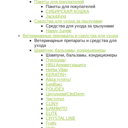
Пакеты для покупателей
Пакеты для покупателей
СИБИРСКАЯ КОШКА
Jack&King
Средства для ухода за грызунами
Средства для ухода за грызунами
Happy Jungle
Ветеринарные препараты и средства для ухода
Ветеринарные препараты и средства для
ухода
Шампуни, бальзамы, кондиционеры
Шампуни, бальзамы, кондиционеры
Пчелодар
НВЦ Агроветзащита
Herba Vitae
KERATIN+
Айда гулять!
БиоВакс
POLIDEX
Цитодерм/CitoDerm
Чистотел
CLINY
БИМФИТО
ELITE
CRYSTAL LINE
Frutty
Veda