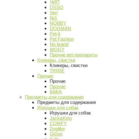
ЧИП
OSSO
Уют
№1
NOBBY
DOGMAN
Pet-it
Pet Fashion
No brand
WOGY
Прочие вет.препараты
Кликеры, свистки
Кликеры, свистки
TRIXIE
Прочие
Прочие
Прочие
ВАКА
Предметы для содержания
Предметы для содержания
Игрушки для собак
Игрушки для собак
Jack&King
COMFY
Doglike
GiGwi