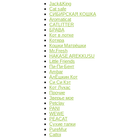
Jack&King
Cat safe
СИБИРСКАЯ КОШКА
Aromaticat
CATLITTER
БРАВА
Кот в лотке
Котяра
Кошки Матрёшки
Mr.Fresh
HAKASE AREKKUSU
Little Friends
Пи-Пи-Бент
Ambar
АлЁшкин Кот
Си Си Кэт
Кот Лукас
Прочие
Зверье мое
Petclay
PANI
WEWE
PEACAT
Сухие тапки
PureMur
Cattoi