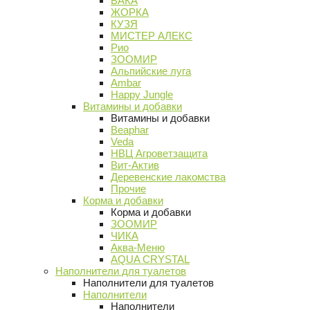
ВАКА
ЖОРКА
КУЗЯ
МИСТЕР АЛЕКС
Рио
ЗООМИР
Альпийские луга
Ambar
Happy Jungle
Витамины и добавки
Витамины и добавки
Beaphar
Veda
НВЦ Агроветзащита
Вит-Актив
Деревенские лакомства
Прочие
Корма и добавки
Корма и добавки
ЗООМИР
ЧИКА
Аква-Меню
AQUA CRYSTAL
Наполнители для туалетов
Наполнители для туалетов
Наполнители
Наполнители