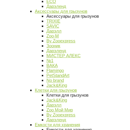
ECO
Дарэленд
Аксессуары для грызунов
Аксессуары для грызунов
TRIXIE
SAVIC
Дарэлл
Zoo-M
By Zooexpress
Зооник
Дарэленд
МИСТЕР АЛЕКС
№1
ВАКА
Flamingo
PetStandArt
No brand
Jack&King
Клетки для грызунов
Клетки для грызунов
Jack&King
Дарэлл
Zoo Мой Мир
By Zooexpress
Дарэленд
Емкости для хранения
Емкости для хранения