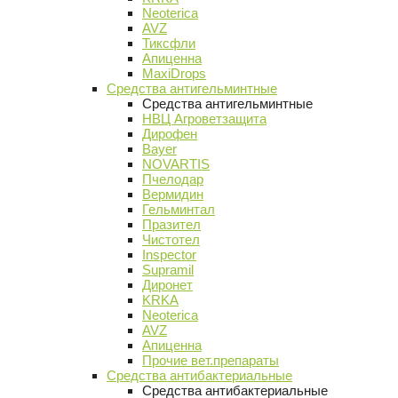
Neoterica
AVZ
Тиксфли
Апиценна
MaxiDrops
Средства антигельминтные
Средства антигельминтные
НВЦ Агроветзащита
Дирофен
Bayer
NOVARTIS
Пчелодар
Вермидин
Гельминтал
Празител
Чистотел
Inspector
Supramil
Диронет
KRKA
Neoterica
AVZ
Апиценна
Прочие вет.препараты
Средства антибактериальные
Средства антибактериальные