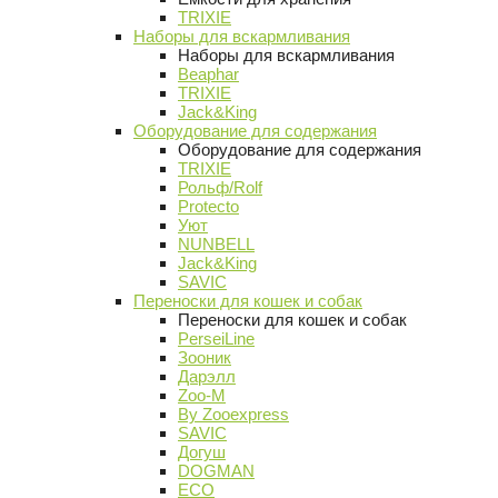
TRIXIE
Наборы для вскармливания
Наборы для вскармливания
Beaphar
TRIXIE
Jack&King
Оборудование для содержания
Оборудование для содержания
TRIXIE
Рольф/Rolf
Protecto
Уют
NUNBELL
Jack&King
SAVIC
Переноски для кошек и собак
Переноски для кошек и собак
PerseiLine
Зооник
Дарэлл
Zoo-M
By Zooexpress
SAVIC
Догуш
DOGMAN
ECO