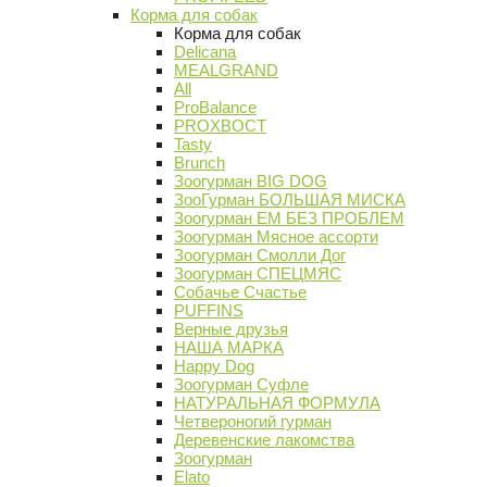
Корма для собак
Корма для собак
Delicana
MEALGRAND
All
ProBalance
PROХВОСТ
Tasty
Brunch
Зоогурман BIG DOG
ЗооГурман БОЛЬШАЯ МИСКА
Зоогурман ЕМ БЕЗ ПРОБЛЕМ
Зоогурман Мясное ассорти
Зоогурман Смолли Дог
Зоогурман СПЕЦМЯС
Собачье Счастье
PUFFINS
Верные друзья
НАША МАРКА
Happy Dog
Зоогурман Суфле
НАТУРАЛЬНАЯ ФОРМУЛА
Четвероногий гурман
Деревенские лакомства
Зоогурман
Elato