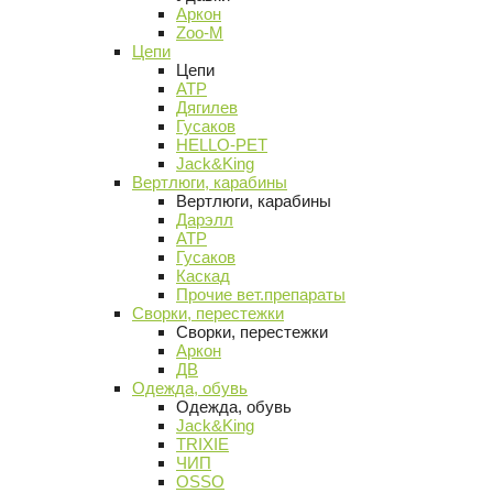
Аркон
Zoo-M
Цепи
Цепи
АТР
Дягилев
Гусаков
HELLO-PET
Jack&King
Вертлюги, карабины
Вертлюги, карабины
Дарэлл
АТР
Гусаков
Каскад
Прочие вет.препараты
Сворки, перестежки
Сворки, перестежки
Аркон
ДВ
Одежда, обувь
Одежда, обувь
Jack&King
TRIXIE
ЧИП
OSSO