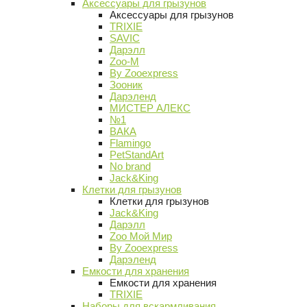
Аксессуары для грызунов
Аксессуары для грызунов
TRIXIE
SAVIC
Дарэлл
Zoo-M
By Zooexpress
Зооник
Дарэленд
МИСТЕР АЛЕКС
№1
ВАКА
Flamingo
PetStandArt
No brand
Jack&King
Клетки для грызунов
Клетки для грызунов
Jack&King
Дарэлл
Zoo Мой Мир
By Zooexpress
Дарэленд
Емкости для хранения
Емкости для хранения
TRIXIE
Наборы для вскармливания