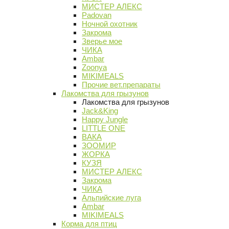
МИСТЕР АЛЕКС
Padovan
Ночной охотник
Закрома
Зверье мое
ЧИКА
Ambar
Zoonya
MIKIMEALS
Прочие вет.препараты
Лакомства для грызунов
Лакомства для грызунов
Jack&King
Happy Jungle
LITTLE ONE
ВАКА
ЗООМИР
ЖОРКА
КУЗЯ
МИСТЕР АЛЕКС
Закрома
ЧИКА
Альпийские луга
Ambar
MIKIMEALS
Корма для птиц