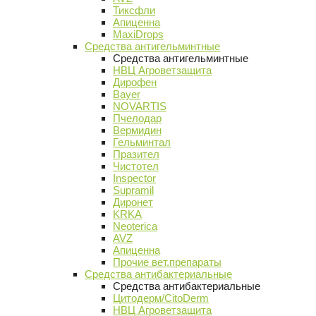
Тиксфли
Апиценна
MaxiDrops
Средства антигельминтные
Средства антигельминтные
НВЦ Агроветзащита
Дирофен
Bayer
NOVARTIS
Пчелодар
Вермидин
Гельминтал
Празител
Чистотел
Inspector
Supramil
Диронет
KRKA
Neoterica
AVZ
Апиценна
Прочие вет.препараты
Средства антибактериальные
Средства антибактериальные
Цитодерм/CitoDerm
НВЦ Агроветзащита