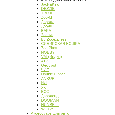
Jack&King
DEZZIE
TRIXIE
Zoo-M
Дарэлл
Догуш
ВАКА
Зооник
By Zooexpress
СИБИРСКАЯ КОШКА
Zoo Plast
NOBBY
VM (Индия)
АТР
Geoplast
ЧИП
Double Dinner
ANKUR
№1
Уют
ECO
Дарэленд
DOGMAN
NUNBELL
WOGY
Аксессуары для авто