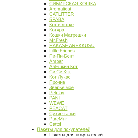
СИБИРСКАЯ КОШКА
Aromaticat
CATLITTER
БРАВА
Кот в лотке
Котяра
Кошки Матрёшки
Mr.Fresh
HAKASE AREKKUSU
Little Friends
Пи-Пи-Бент
Ambar
АлЁшкин Кот
Си Си Кэт
Кот Лукас
Прочие
Зверье мое
Petclay
PANI
WEWE
PEACAT
Сухие тапки
PureMur
Cattoi
Пакеты для покупателей
Пакеты для покупателей