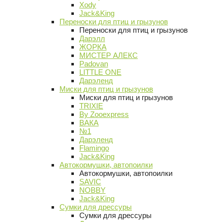
Xody
Jack&King
Переноски для птиц и грызунов
Переноски для птиц и грызунов
Дарэлл
ЖОРКА
МИСТЕР АЛЕКС
Padovan
LITTLE ONE
Дарэленд
Миски для птиц и грызунов
Миски для птиц и грызунов
TRIXIE
By Zooexpress
ВАКА
№1
Дарэленд
Flamingo
Jack&King
Автокормушки, автопоилки
Автокормушки, автопоилки
SAVIC
NOBBY
Jack&King
Сумки для дрессуры
Сумки для дрессуры