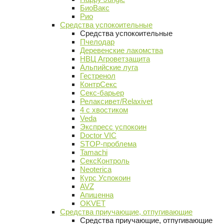
БиоВакс
Рио
Средства успокоительные
Средства успокоительные
Пчелодар
Деревенские лакомства
НВЦ Агроветзащита
Альпийские луга
Гестренол
КонтрСекс
Секс-барьер
Релаксивет/Relaxivet
4 с хвостиком
Veda
Экспресс успокоин
Doctor VIC
STOP-проблема
Tamachi
СексКонтроль
Neoterica
Курс Успокоин
AVZ
Апиценна
OKVET
Средства приучающие, отпугивающие
Средства приучающие, отпугивающие