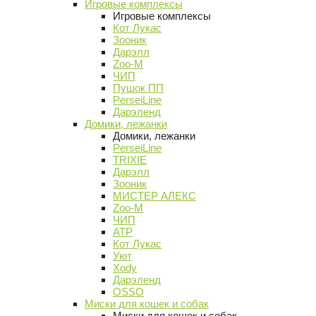
Игровые комплексы
Игровые комплексы
Кот Лукас
Зооник
Дарэлл
Zoo-M
ЧИП
Пушок ПП
PerseiLine
Дарэленд
Домики, лежанки
Домики, лежанки
PerseiLine
TRIXIE
Дарэлл
Зооник
МИСТЕР АЛЕКС
Zoo-M
ЧИП
АТР
Кот Лукас
Уют
Xody
Дарэленд
OSSO
Миски для кошек и собак
Миски для кошек и собак