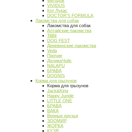
Фитодок
VIVIDUS
Кот Лукас
DOCTOR'S FORMULA
Лакомства для собак
Лакомства для собак
Алтайские лакомства
TitBit
DOG FEST
Деревенские лакомства
Veda
Прочие
ДеликаЧойс
NALAPU
БРАВА
DOGNIS
Корма для грызунов
Корма для грызунов
Jack&King
Happy Jungle
LITTLE ONE
БРАВА
ВАКА
Верные друзья
ЗООМИР
ЖОРКА
КУЗЯ