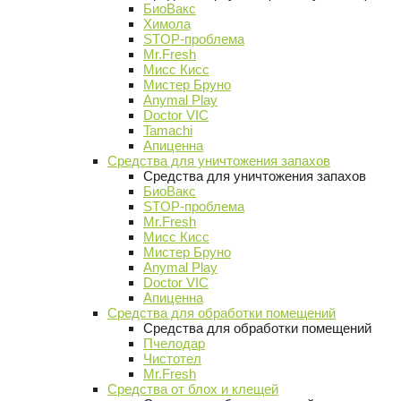
БиоВакс
Химола
STOP-проблема
Mr.Fresh
Мисс Кисс
Мистер Бруно
Anymal Play
Doctor VIC
Tamachi
Апиценна
Средства для уничтожения запахов
Средства для уничтожения запахов
БиоВакс
STOP-проблема
Mr.Fresh
Мисс Кисс
Мистер Бруно
Anymal Play
Doctor VIC
Апиценна
Средства для обработки помещений
Средства для обработки помещений
Пчелодар
Чистотел
Mr.Fresh
Средства от блох и клещей