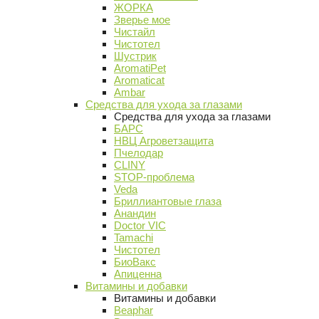
ЖОРКА
Зверье мое
Чистайл
Чистотел
Шустрик
AromatiPet
Aromaticat
Ambar
Средства для ухода за глазами
Средства для ухода за глазами
БАРС
НВЦ Агроветзащита
Пчелодар
CLINY
STOP-проблема
Veda
Бриллиантовые глаза
Анандин
Doctor VIC
Tamachi
Чистотел
БиоВакс
Апиценна
Витамины и добавки
Витамины и добавки
Beaphar