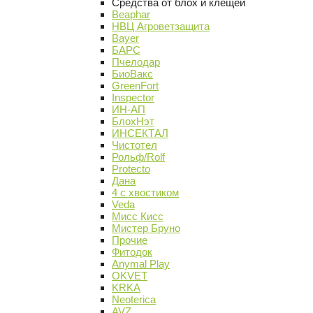
Средства от блох и клещей
Beaphar
НВЦ Агроветзащита
Bayer
БАРС
Пчелодар
БиоВакс
GreenFort
Inspector
ИН-АП
БлохНэт
ИНСЕКТАЛ
Чистотел
Рольф/Rolf
Protecto
Дана
4 с хвостиком
Veda
Мисс Кисс
Мистер Бруно
Прочие
Фитодок
Anymal Play
OKVET
KRKA
Neoterica
AVZ