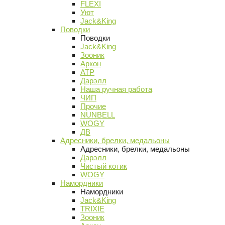
FLEXI
Уют
Jack&King
Поводки
Поводки
Jack&King
Зооник
Аркон
АТР
Дарэлл
Наша ручная работа
ЧИП
Прочие
NUNBELL
WOGY
ДВ
Адресники, брелки, медальоны
Адресники, брелки, медальоны
Дарэлл
Чистый котик
WOGY
Намордники
Намордники
Jack&King
TRIXIE
Зооник