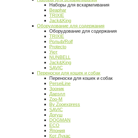
Наборы для вскармливания
Beaphar
TRIXIE
Jack&King
Оборудование для содержания
Оборудование для содержания
TRIXIE
Рольф/Rolf
Protecto
Уют
NUNBELL
Jack&King
SAVIC
Переноски для кошек и собак
Переноски для кошек и собак
PerseiLine
Зооник
Дарэлл
Zoo-M
By Zooexpress
SAVIC
Догуш
DOGMAN
ECO
Япония
Кот Лукас