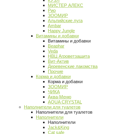
КУЗЯ
МИСТЕР АЛЕКС
Рио
ЗООМИР
Альпийские луга
Ambar
Happy Jungle
Витамины и добавки
Витамины и добавки
Beaphar
Veda
НВЦ Агроветзащита
Вит-Актив
Деревенские лакомства
Прочие
Корма и добавки
Корма и добавки
ЗООМИР
ЧИКА
Аква-Меню
AQUA CRYSTAL
Наполнители для туалетов
Наполнители для туалетов
Наполнители
Наполнители
Jack&King
Cat safe