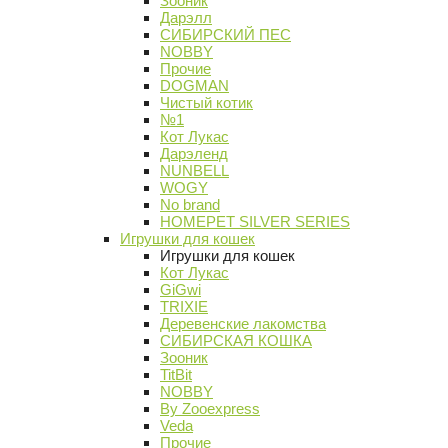
Зооник
Дарэлл
СИБИРСКИЙ ПЕС
NOBBY
Прочие
DOGMAN
Чистый котик
№1
Кот Лукас
Дарэленд
NUNBELL
WOGY
No brand
HOMEPET SILVER SERIES
Игрушки для кошек
Игрушки для кошек
Кот Лукас
GiGwi
TRIXIE
Деревенские лакомства
СИБИРСКАЯ КОШКА
Зооник
TitBit
NOBBY
By Zooexpress
Veda
Прочие