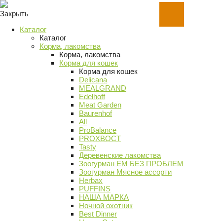
Закрыть
Каталог
Каталог
Корма, лакомства
Корма, лакомства
Корма для кошек
Корма для кошек
Delicana
MEALGRAND
Edelhoff
Meat Garden
Baurenhof
All
ProBalance
PROХВОСТ
Tasty
Деревенские лакомства
Зоогурман ЕМ БЕЗ ПРОБЛЕМ
Зоогурман Мясное ассорти
Herbax
PUFFINS
НАША МАРКА
Ночной охотник
Best Dinner