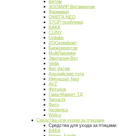
Ветом
ЗООМИР Витаминчик
Фармавит
ОМЕГА NEO
STOP-проблема
ВАКА
CLINY
Unitabs
ZOOкомфорт
Биокорректор
MultiЛакомки
Эвиталия-Вет
Veda
Вит-Актив
Альпийские луга
Имунозал Neo
AVZ
Фитодок
Гама-Маркет ТД
Tamachi
Фито
Neoterica
Welco
Средства для ухода за птицами
Средства для ухода за птицами
ВАКА
Happy Jungle