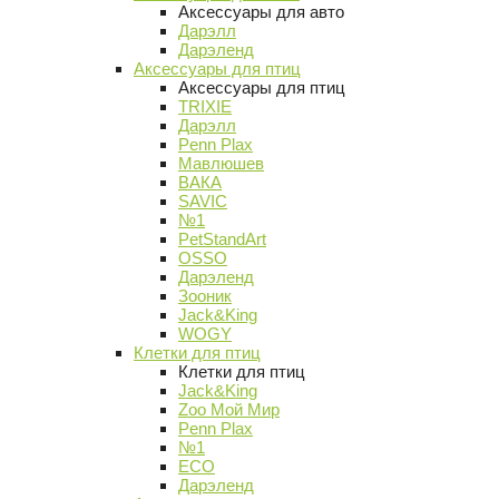
Аксессуары для авто
Дарэлл
Дарэленд
Аксессуары для птиц
Аксессуары для птиц
TRIXIE
Дарэлл
Penn Plax
Мавлюшев
ВАКА
SAVIC
№1
PetStandArt
OSSO
Дарэленд
Зооник
Jack&King
WOGY
Клетки для птиц
Клетки для птиц
Jack&King
Zoo Мой Мир
Penn Plax
№1
ECO
Дарэленд