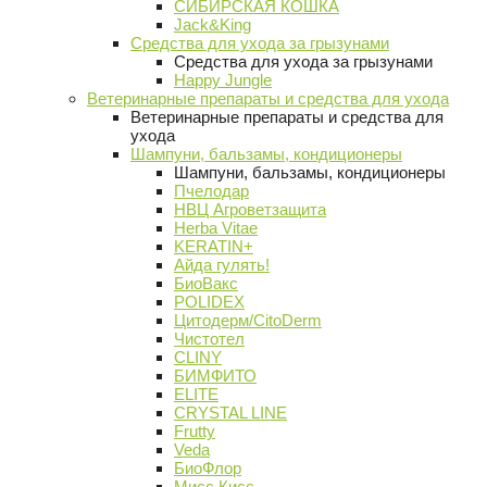
СИБИРСКАЯ КОШКА
Jack&King
Средства для ухода за грызунами
Средства для ухода за грызунами
Happy Jungle
Ветеринарные препараты и средства для ухода
Ветеринарные препараты и средства для
ухода
Шампуни, бальзамы, кондиционеры
Шампуни, бальзамы, кондиционеры
Пчелодар
НВЦ Агроветзащита
Herba Vitae
KERATIN+
Айда гулять!
БиоВакс
POLIDEX
Цитодерм/CitoDerm
Чистотел
CLINY
БИМФИТО
ELITE
CRYSTAL LINE
Frutty
Veda
БиоФлор
Мисс Кисс