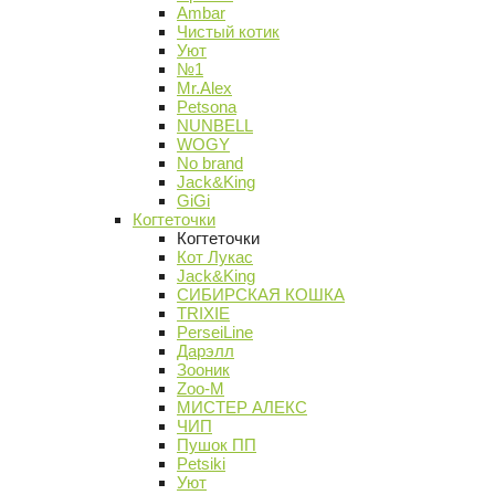
Ambar
Чистый котик
Уют
№1
Mr.Alex
Petsona
NUNBELL
WOGY
No brand
Jack&King
GiGi
Когтеточки
Когтеточки
Кот Лукас
Jack&King
СИБИРСКАЯ КОШКА
TRIXIE
PerseiLine
Дарэлл
Зооник
Zoo-M
МИСТЕР АЛЕКС
ЧИП
Пушок ПП
Petsiki
Уют