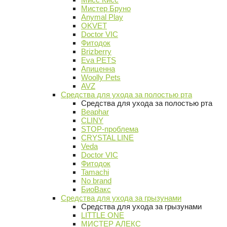
Мистер Бруно
Anymal Play
OKVET
Doctor VIC
Фитодок
Brizberry
Eva PETS
Апиценна
Woolly Pets
AVZ
Средства для ухода за полостью рта
Средства для ухода за полостью рта
Beaphar
CLINY
STOP-проблема
CRYSTAL LINE
Veda
Doctor VIC
Фитодок
Tamachi
No brand
БиоВакс
Средства для ухода за грызунами
Средства для ухода за грызунами
LITTLE ONE
МИСТЕР АЛЕКС