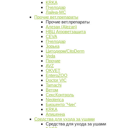
KRKA
Пчелодар
Лайна-МС
Прочие вет.препараты
Прочие вет.препараты
Алезан (Alezan)
НВЦ Агроветзащита
CEVA
Пчелодар
Зорька
Цитодерм/CitoDerm
Veda
Прочие
AVZ
OKVET
EnteroZOO
Doctor VIC
Tamachi
Ветом
СексКонтроль
Neoterica
Биоцентр "Чин"
KRKA
Апиценна
Средства для ухода за ушами
Средства для ухода за ушами