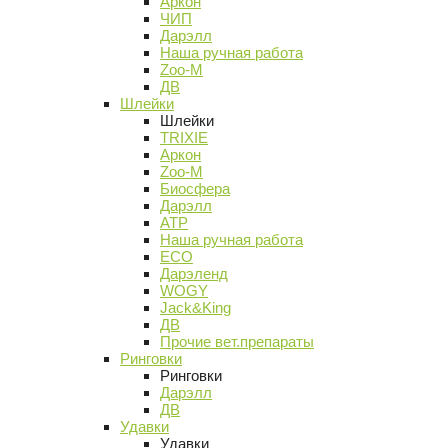
Аркон
ЧИП
Дарэлл
Наша ручная работа
Zoo-M
ДВ
Шлейки
Шлейки
TRIXIE
Аркон
Zoo-M
Биосфера
Дарэлл
АТР
Наша ручная работа
ECO
Дарэленд
WOGY
Jack&King
ДВ
Прочие вет.препараты
Ринговки
Ринговки
Дарэлл
ДВ
Удавки
Удавки