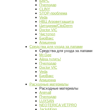
БАРС
Пчелодар
CLINY
STOP-проблема
Veda
НВЦ Агроветзащита
Цитодерм/CitoDerm
Doctor VIC
Чистотел
БиоВакс
Апиценна
Средства для ухода за лапами
Средства для ухода за лапами
Mr.Gee
Айда гулять!
Пчелодар
Doctor VIC
Veda
БиоВакс
Апиценна
Расходные материалы
Расходные материалы
Animall
Пчелодар
LUXSAN
NEOTERICA VETPRO
Jack&King