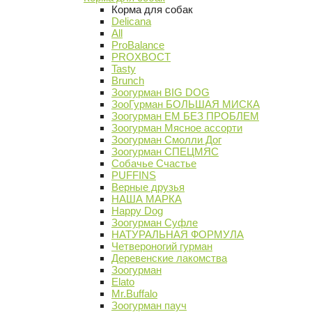
Корма для собак
Delicana
All
ProBalance
PROХВОСТ
Tasty
Brunch
Зоогурман BIG DOG
ЗооГурман БОЛЬШАЯ МИСКА
Зоогурман ЕМ БЕЗ ПРОБЛЕМ
Зоогурман Мясное ассорти
Зоогурман Смолли Дог
Зоогурман СПЕЦМЯС
Собачье Счастье
PUFFINS
Верные друзья
НАША МАРКА
Happy Dog
Зоогурман Суфле
НАТУРАЛЬНАЯ ФОРМУЛА
Четвероногий гурман
Деревенские лакомства
Зоогурман
Elato
Mr.Buffalo
Зоогурман пауч