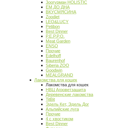
Зоогурман HOLISTIC
ЕМ ДО ДНА
ВКУСМЯСИНА
Zoodiet
LEO&LUCY
Petibon
Best Dinner
P.E.P.P.O.
Meat Garden
ENSO
Прочие
Edelhoff
Baurenhof
Siberia ZOO
Goodwin
MEALGRAND
Лакомства для кошек
Лакомства для кошек
НВЦ Агроветзащита
Деревенские лакомства
TitBit
Эдель Кет, Эдель Дог
Альпийские луга
Прочие
4 с хвостиком
Best Dinner