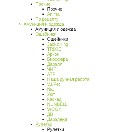
Прочие
Прочие
Animall
По рецепту
Амуниция и одежда
Амуниция и одежда
Ошейники
Ошейники
Jack&King
TRIXIE
Аркон
Биосфера
Дарэлл
ЧИП
АТР
Наша ручная работа
V.I.Pet
№1
Уют
Каскад
NUNBELL
WOGY
ДВ
Дарэленд
Рулетки
Рулетки