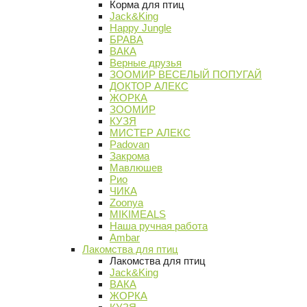
Корма для птиц
Jack&King
Happy Jungle
БРАВА
ВАКА
Верные друзья
ЗООМИР ВЕСЕЛЫЙ ПОПУГАЙ
ДОКТОР АЛЕКС
ЖОРКА
ЗООМИР
КУЗЯ
МИСТЕР АЛЕКС
Padovan
Закрома
Мавлюшев
Рио
ЧИКА
Zoonya
MIKIMEALS
Наша ручная работа
Ambar
Лакомства для птиц
Лакомства для птиц
Jack&King
ВАКА
ЖОРКА