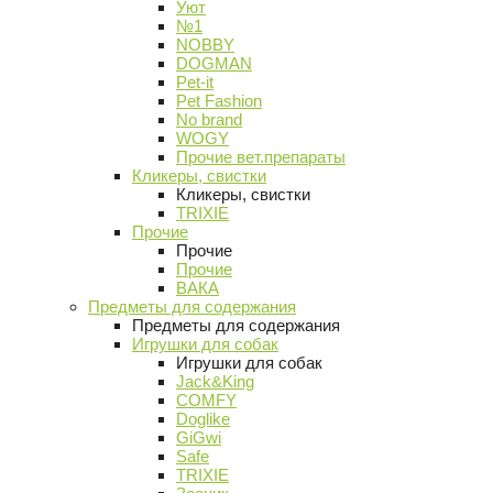
Уют
№1
NOBBY
DOGMAN
Pet-it
Pet Fashion
No brand
WOGY
Прочие вет.препараты
Кликеры, свистки
Кликеры, свистки
TRIXIE
Прочие
Прочие
Прочие
ВАКА
Предметы для содержания
Предметы для содержания
Игрушки для собак
Игрушки для собак
Jack&King
COMFY
Doglike
GiGwi
Safe
TRIXIE