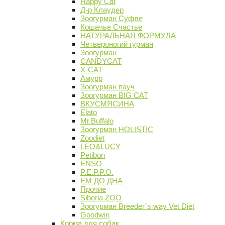
Happy Cat
Д-р Клаудер
Зоогурман Суфле
Кошачье Счастье
НАТУРАЛЬНАЯ ФОРМУЛА
Четвероногий гурман
Зоогурман
CANDYCAT
X-CAT
Амурр
Зоогурман пауч
Зоогурман BIG CAT
ВКУСМЯСИНА
Elato
Mr.Buffalo
Зоогурман HOLISTIC
Zoodiet
LEO&LUCY
Petibon
ENSO
P.E.P.P.O.
ЕМ ДО ДНА
Прочие
Siberia ZOO
Зоогурман Breeder`s way Vet Diet
Goodwin
Корма для собак