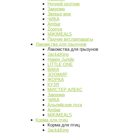
Ночной охотник
Закрома
Зверье мое
ЧИКА
Ambar
Zoonya
MIKIMEALS
Прочие вет.препараты
Лакомства для грызунов
Лакомства для грызунов
Jack&King
Happy Jungle
LITTLE ONE
ВАКА
ЗООМИР
ЖОРКА
КУЗЯ
МИСТЕР АЛЕКС
Закрома
ЧИКА
Альпийские луга
Ambar
MIKIMEALS
Корма для птиц
Корма для птиц
Jack&King