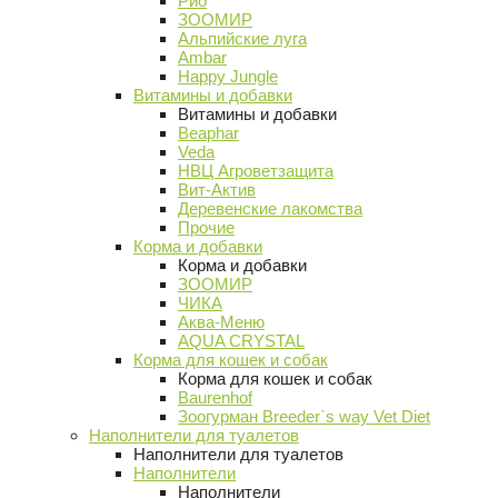
Рио
ЗООМИР
Альпийские луга
Ambar
Happy Jungle
Витамины и добавки
Витамины и добавки
Beaphar
Veda
НВЦ Агроветзащита
Вит-Актив
Деревенские лакомства
Прочие
Корма и добавки
Корма и добавки
ЗООМИР
ЧИКА
Аква-Меню
AQUA CRYSTAL
Корма для кошек и собак
Корма для кошек и собак
Baurenhof
Зоогурман Breeder`s way Vet Diet
Наполнители для туалетов
Наполнители для туалетов
Наполнители
Наполнители