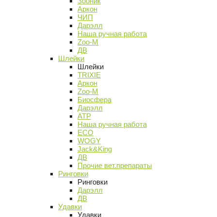
Зооник
Аркон
ЧИП
Дарэлл
Наша ручная работа
Zoo-M
ДВ
Шлейки
Шлейки
TRIXIE
Аркон
Zoo-M
Биосфера
Дарэлл
АТР
Наша ручная работа
ECO
WOGY
Jack&King
ДВ
Прочие вет.препараты
Ринговки
Ринговки
Дарэлл
ДВ
Удавки
Удавки