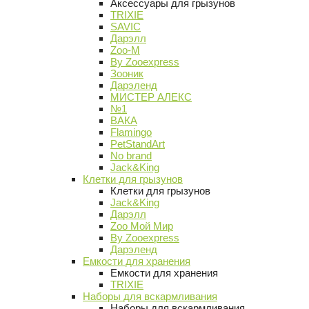
Аксессуары для грызунов
TRIXIE
SAVIC
Дарэлл
Zoo-M
By Zooexpress
Зооник
Дарэленд
МИСТЕР АЛЕКС
№1
ВАКА
Flamingo
PetStandArt
No brand
Jack&King
Клетки для грызунов
Клетки для грызунов
Jack&King
Дарэлл
Zoo Мой Мир
By Zooexpress
Дарэленд
Емкости для хранения
Емкости для хранения
TRIXIE
Наборы для вскармливания
Наборы для вскармливания