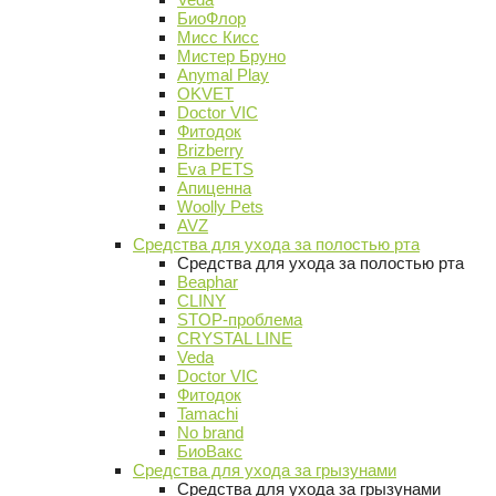
БиоФлор
Мисс Кисс
Мистер Бруно
Anymal Play
OKVET
Doctor VIC
Фитодок
Brizberry
Eva PETS
Апиценна
Woolly Pets
AVZ
Средства для ухода за полостью рта
Средства для ухода за полостью рта
Beaphar
CLINY
STOP-проблема
CRYSTAL LINE
Veda
Doctor VIC
Фитодок
Tamachi
No brand
БиоВакс
Средства для ухода за грызунами
Средства для ухода за грызунами