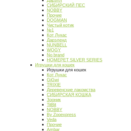
Дарэлл
СИБИРСКИЙ ПЕС
NOBBY
Прочие
DOGMAN
Чистый котик
№1
Кот Лукас
Дарэленд
NUNBELL
WOGY
No brand
HOMEPET SILVER SERIES
Игрушки для кошек
Игрушки для кошек
Кот Лукас
GiGwi
TRIXIE
Деревенские лакомства
СИБИРСКАЯ КОШКА
Зооник
TitBit
NOBBY
By Zooexpress
Veda
Прочие
Ambar