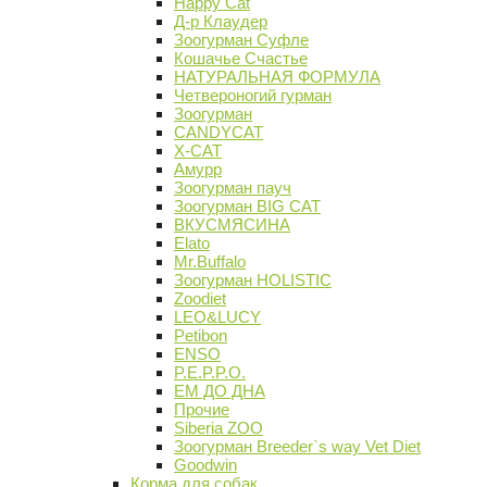
Happy Cat
Д-р Клаудер
Зоогурман Суфле
Кошачье Счастье
НАТУРАЛЬНАЯ ФОРМУЛА
Четвероногий гурман
Зоогурман
CANDYCAT
X-CAT
Амурр
Зоогурман пауч
Зоогурман BIG CAT
ВКУСМЯСИНА
Elato
Mr.Buffalo
Зоогурман HOLISTIC
Zoodiet
LEO&LUCY
Petibon
ENSO
P.E.P.P.O.
ЕМ ДО ДНА
Прочие
Siberia ZOO
Зоогурман Breeder`s way Vet Diet
Goodwin
Корма для собак