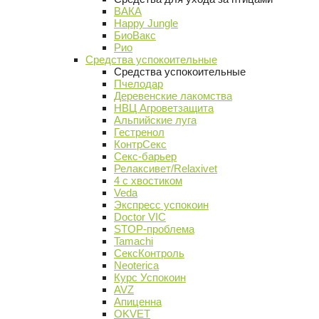
ВАКА
Happy Jungle
БиоВакс
Рио
Средства успокоительные
Средства успокоительные
Пчелодар
Деревенские лакомства
НВЦ Агроветзащита
Альпийские луга
Гестренол
КонтрСекс
Секс-барьер
Релаксивет/Relaxivet
4 с хвостиком
Veda
Экспресс успокоин
Doctor VIC
STOP-проблема
Tamachi
СексКонтроль
Neoterica
Курс Успокоин
AVZ
Апиценна
OKVET