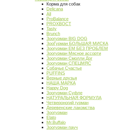
Корма для собак
Delicana
All
ProBalance
PROХВОСТ
Tasty
Brunch
Зоогурман BIG DOG
ЗооГурман БОЛЬШАЯ МИСКА
Зоогурман ЕМ БЕЗ ПРОБЛЕМ
Зоогурман Мясное ассорти
Зоогурман Смолли Дог
Зоогурман СПЕЦМЯС
Собачье Счастье
PUFFINS
Верные друзья
НАША МАРКА
Happy Dog
Зоогурман Суфле
НАТУРАЛЬНАЯ ФОРМУЛА
Четвероногий гурман
Деревенские лакомства
Зоогурман
Elato
Mr.Buffalo
Зоогурман пауч