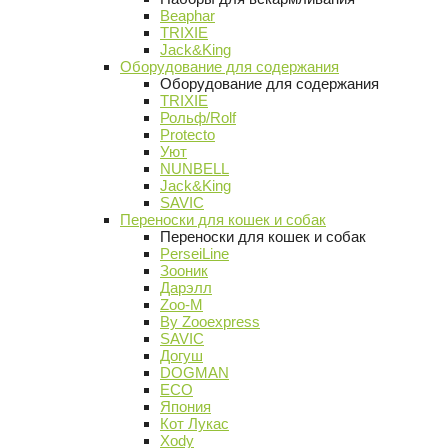
Beaphar
TRIXIE
Jack&King
Оборудование для содержания
Оборудование для содержания
TRIXIE
Рольф/Rolf
Protecto
Уют
NUNBELL
Jack&King
SAVIC
Переноски для кошек и собак
Переноски для кошек и собак
PerseiLine
Зооник
Дарэлл
Zoo-M
By Zooexpress
SAVIC
Догуш
DOGMAN
ECO
Япония
Кот Лукас
Xody