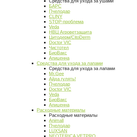
Средства для ухода за ушами
БАРС
Пчелодар
CLINY
STOP-проблема
Veda
НВЦ Агроветзащита
Цитодерм/CitoDerm
Doctor VIC
Чистотел
БиоВакс
Апиценна
Средства для ухода за лапами
Средства для ухода за лапами
Mr.Gee
Айда гулять!
Пчелодар
Doctor VIC
Veda
БиоВакс
Апиценна
Расходные материалы
Расходные материалы
Animall
Пчелодар
LUXSAN
NEOTERICA VETPRO