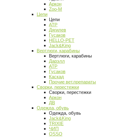
Аркон
Zoo-M
Цепи
Цепи
АТР
Дягилев
Гусаков
HELLO-PET
Jack&King
Вертлюги, карабины
Вертлюги, карабины
Дарэлл
АТР
Гусаков
Каскад
Прочие вет.препараты
Сворки, перестежки
Сворки, перестежки
Аркон
ДВ
Одежда, обувь
Одежда, обувь
Jack&King
TRIXIE
ЧИП
OSSO