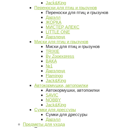
Jack&King
Переноски для птиц и грызунов
Переноски для птиц и грызунов
Дарэлл
ЖОРКА
МИСТЕР АЛЕКС
LITTLE ONE
Дарэленд
Миски для птиц и грызунов
Миски для птиц и грызунов
TRIXIE
By Zooexpress
ВАКА
№1
Дарэленд
Flamingo
Jack&King
Автокормушки, автопоилки
Автокормушки, автопоилки
SAVIC
NOBBY
Jack&King
Сумки для дрессуры
Сумки для дрессуры
Дарэлл
Предметы для ухода