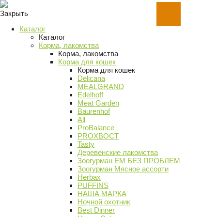
Закрыть
Каталог
Каталог
Корма, лакомства
Корма, лакомства
Корма для кошек
Корма для кошек
Delicana
MEALGRAND
Edelhoff
Meat Garden
Baurenhof
All
ProBalance
PROХВОСТ
Tasty
Деревенские лакомства
Зоогурман ЕМ БЕЗ ПРОБЛЕМ
Зоогурман Мясное ассорти
Herbax
PUFFINS
НАША МАРКА
Ночной охотник
Best Dinner