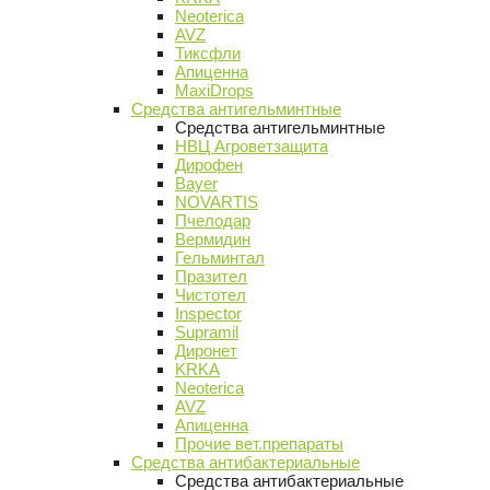
Neoterica
AVZ
Тиксфли
Апиценна
MaxiDrops
Средства антигельминтные
Средства антигельминтные
НВЦ Агроветзащита
Дирофен
Bayer
NOVARTIS
Пчелодар
Вермидин
Гельминтал
Празител
Чистотел
Inspector
Supramil
Диронет
KRKA
Neoterica
AVZ
Апиценна
Прочие вет.препараты
Средства антибактериальные
Средства антибактериальные