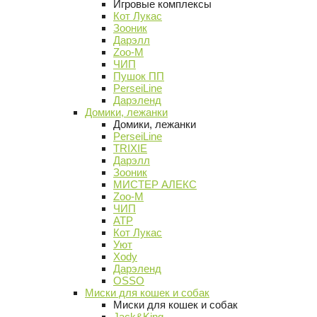
Игровые комплексы
Кот Лукас
Зооник
Дарэлл
Zoo-M
ЧИП
Пушок ПП
PerseiLine
Дарэленд
Домики, лежанки
Домики, лежанки
PerseiLine
TRIXIE
Дарэлл
Зооник
МИСТЕР АЛЕКС
Zoo-M
ЧИП
АТР
Кот Лукас
Уют
Xody
Дарэленд
OSSO
Миски для кошек и собак
Миски для кошек и собак
Jack&King