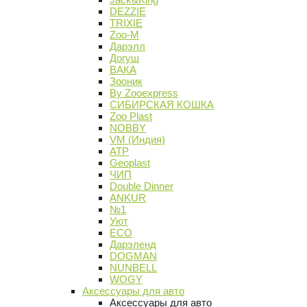
DEZZIE
TRIXIE
Zoo-M
Дарэлл
Догуш
ВАКА
Зооник
By Zooexpress
СИБИРСКАЯ КОШКА
Zoo Plast
NOBBY
VM (Индия)
АТР
Geoplast
ЧИП
Double Dinner
ANKUR
№1
Уют
ECO
Дарэленд
DOGMAN
NUNBELL
WOGY
Аксессуары для авто
Аксессуары для авто