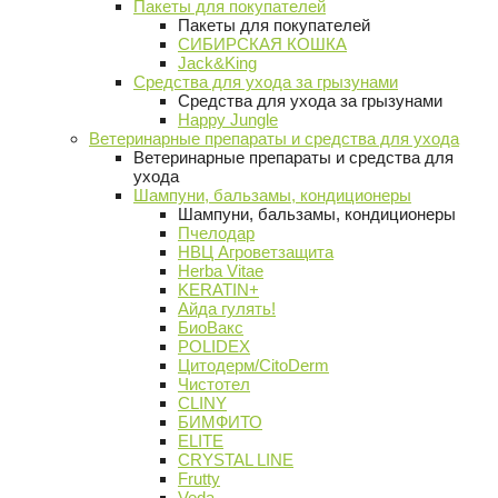
Пакеты для покупателей
Пакеты для покупателей
СИБИРСКАЯ КОШКА
Jack&King
Средства для ухода за грызунами
Средства для ухода за грызунами
Happy Jungle
Ветеринарные препараты и средства для ухода
Ветеринарные препараты и средства для
ухода
Шампуни, бальзамы, кондиционеры
Шампуни, бальзамы, кондиционеры
Пчелодар
НВЦ Агроветзащита
Herba Vitae
KERATIN+
Айда гулять!
БиоВакс
POLIDEX
Цитодерм/CitoDerm
Чистотел
CLINY
БИМФИТО
ELITE
CRYSTAL LINE
Frutty
Veda