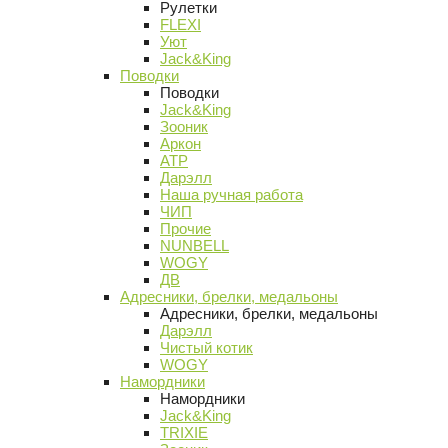
Рулетки
FLEXI
Уют
Jack&King
Поводки
Поводки
Jack&King
Зооник
Аркон
АТР
Дарэлл
Наша ручная работа
ЧИП
Прочие
NUNBELL
WOGY
ДВ
Адресники, брелки, медальоны
Адресники, брелки, медальоны
Дарэлл
Чистый котик
WOGY
Намордники
Намордники
Jack&King
TRIXIE