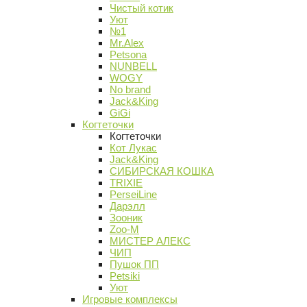
Чистый котик
Уют
№1
Mr.Alex
Petsona
NUNBELL
WOGY
No brand
Jack&King
GiGi
Когтеточки
Когтеточки
Кот Лукас
Jack&King
СИБИРСКАЯ КОШКА
TRIXIE
PerseiLine
Дарэлл
Зооник
Zoo-M
МИСТЕР АЛЕКС
ЧИП
Пушок ПП
Petsiki
Уют
Игровые комплексы