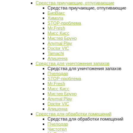
Средства приучающие, отпугивающие
Средства приучающие, отпугивающие
БиоВакс
Химола
STOP-проблема
Mr.Fresh
Мисс Кисс
Мистер Бруно
Anymal Play
Doctor VIC
Tamachi
Апиценна
Средства для уничтожения запахов
Средства для уничтожения запахов
Пчелодар
STOP-проблема
Mr.Fresh
Мисс Кисс
Мистер Бруно
Anymal Play
Doctor VIC
Апиценна
Средства для обработки помещений
Средства для обработки помещений
Пчелодар
Чистотел