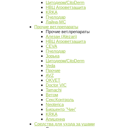
Цитодерм/CitoDerm
НВЦ Агроветзащита
KRKA
Пчелодар
Лайна-МС
Прочие вет.препараты
Прочие вет.препараты
Алезан (Alezan)
НВЦ Агроветзащита
CEVA
Пчелодар
Зорька
Цитодерм/CitoDerm
Veda
Прочие
AVZ
OKVET
Doctor VIC
Tamachi
Ветом
СексКонтроль
Neoterica
Биоцентр "Чин"
KRKA
Апиценна
Средства для ухода за ушами