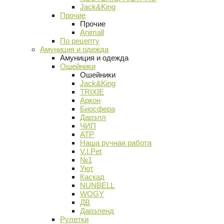
Jack&King
Прочие
Прочие
Animall
По рецепту
Амуниция и одежда
Амуниция и одежда
Ошейники
Ошейники
Jack&King
TRIXIE
Аркон
Биосфера
Дарэлл
ЧИП
АТР
Наша ручная работа
V.I.Pet
№1
Уют
Каскад
NUNBELL
WOGY
ДВ
Дарэленд
Рулетки