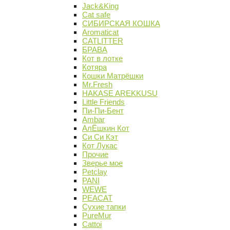
Jack&King
Cat safe
СИБИРСКАЯ КОШКА
Aromaticat
CATLITTER
БРАВА
Кот в лотке
Котяра
Кошки Матрёшки
Mr.Fresh
HAKASE AREKKUSU
Little Friends
Пи-Пи-Бент
Ambar
АлЁшкин Кот
Си Си Кэт
Кот Лукас
Прочие
Зверье мое
Petclay
PANI
WEWE
PEACAT
Сухие тапки
PureMur
Cattoi