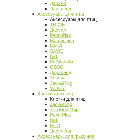
Дарэлл
Дарэленд
Аксессуары для птиц
Аксессуары для птиц
TRIXIE
Дарэлл
Penn Plax
Мавлюшев
ВАКА
SAVIC
№1
PetStandArt
OSSO
Дарэленд
Зооник
Jack&King
WOGY
Клетки для птиц
Клетки для птиц
Jack&King
Zoo Мой Мир
Penn Plax
№1
ECO
Дарэленд
Аксессуары для грызунов