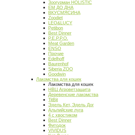
Зоогурман HOLISTIC
ЕМ ДО ДНА
ВКУСМЯСИНА
Zoodiet
LEO&LUCY
Petibon
Best Dinner
P.E.P.P.O.
Meat Garden
ENSO
Прочие
Edelhoff
Baurenhof
Siberia ZOO
Goodwin
Лакомства для кошек
Лакомства для кошек
НВЦ Агроветзащита
Деревенские лакомства
TitBit
Эдель Кет, Эдель Дог
Альпийские луга
4 с хвостиком
Best Dinner
Фитодок
VIVIDUS