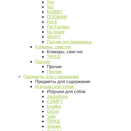
Уют
№1
NOBBY
DOGMAN
Pet-it
Pet Fashion
No brand
WOGY
Прочие вет.препараты
Кликеры, свистки
Кликеры, свистки
TRIXIE
Прочие
Прочие
Прочие
Предметы для содержания
Предметы для содержания
Игрушки для собак
Игрушки для собак
Jack&King
COMFY
Doglike
GiGwi
Safe
TRIXIE
Зооник