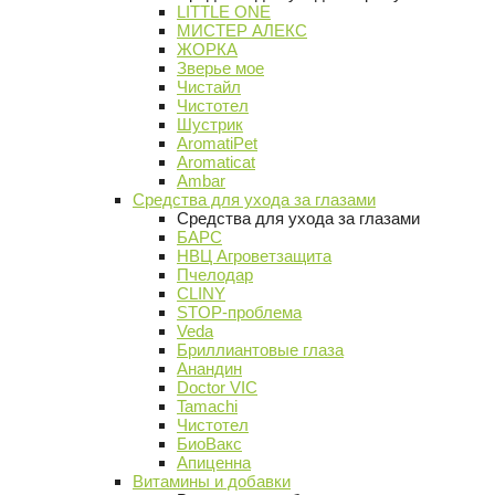
LITTLE ONE
МИСТЕР АЛЕКС
ЖОРКА
Зверье мое
Чистайл
Чистотел
Шустрик
AromatiPet
Aromaticat
Ambar
Средства для ухода за глазами
Средства для ухода за глазами
БАРС
НВЦ Агроветзащита
Пчелодар
CLINY
STOP-проблема
Veda
Бриллиантовые глаза
Анандин
Doctor VIC
Tamachi
Чистотел
БиоВакс
Апиценна
Витамины и добавки