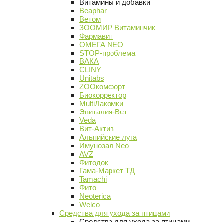
Витамины и добавки
Beaphar
Ветом
ЗООМИР Витаминчик
Фармавит
ОМЕГА NEO
STOP-проблема
ВАКА
CLINY
Unitabs
ZOOкомфорт
Биокорректор
MultiЛакомки
Эвиталия-Вет
Veda
Вит-Актив
Альпийские луга
Имунозал Neo
AVZ
Фитодок
Гама-Маркет ТД
Tamachi
Фито
Neoterica
Welco
Средства для ухода за птицами
Средства для ухода за птицами