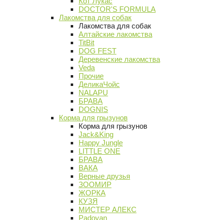
Кот Лукас
DOCTOR'S FORMULA
Лакомства для собак
Лакомства для собак
Алтайские лакомства
TitBit
DOG FEST
Деревенские лакомства
Veda
Прочие
ДеликаЧойс
NALAPU
БРАВА
DOGNIS
Корма для грызунов
Корма для грызунов
Jack&King
Happy Jungle
LITTLE ONE
БРАВА
ВАКА
Верные друзья
ЗООМИР
ЖОРКА
КУЗЯ
МИСТЕР АЛЕКС
Padovan