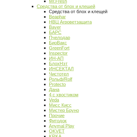
Mr.Fresh
Средства от блох и клещей
Средства от блох и клещей
Beaphar
НВЦ Агроветзащита
Bayer
БАРС
Пчелодар
БиоВакс
GreenFort
Inspector
ИН-АП
БлохНэт
ИНСЕКТАЛ
Чистотел
Рольф/Rolf
Protecto
Дана
4 с хвостиком
Veda
Мисс Кисс
Мистер Бруно
Прочие
Фитодок
Anymal Play
OKVET
KRKA