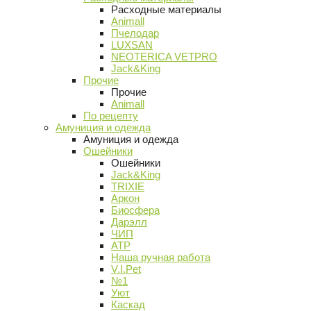
Расходные материалы
Animall
Пчелодар
LUXSAN
NEOTERICA VETPRO
Jack&King
Прочие
Прочие
Animall
По рецепту
Амуниция и одежда
Амуниция и одежда
Ошейники
Ошейники
Jack&King
TRIXIE
Аркон
Биосфера
Дарэлл
ЧИП
АТР
Наша ручная работа
V.I.Pet
№1
Уют
Каскад