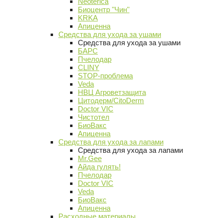
Neoterica
Биоцентр "Чин"
KRKA
Апиценна
Средства для ухода за ушами
Средства для ухода за ушами
БАРС
Пчелодар
CLINY
STOP-проблема
Veda
НВЦ Агроветзащита
Цитодерм/CitoDerm
Doctor VIC
Чистотел
БиоВакс
Апиценна
Средства для ухода за лапами
Средства для ухода за лапами
Mr.Gee
Айда гулять!
Пчелодар
Doctor VIC
Veda
БиоВакс
Апиценна
Расходные материалы