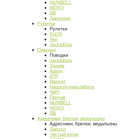
NUNBELL
WOGY
ДВ
Дарэленд
Рулетки
Рулетки
FLEXI
Уют
Jack&King
Поводки
Поводки
Jack&King
Зооник
Аркон
АТР
Дарэлл
Наша ручная работа
ЧИП
Прочие
NUNBELL
WOGY
ДВ
Адресники, брелки, медальоны
Адресники, брелки, медальоны
Дарэлл
Чистый котик