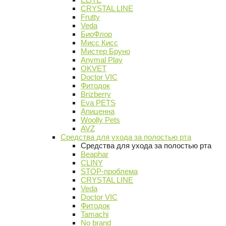
CRYSTAL LINE
Frutty
Veda
БиоФлор
Мисс Кисс
Мистер Бруно
Anymal Play
OKVET
Doctor VIC
Фитодок
Brizberry
Eva PETS
Апиценна
Woolly Pets
AVZ
Средства для ухода за полостью рта
Средства для ухода за полостью рта
Beaphar
CLINY
STOP-проблема
CRYSTAL LINE
Veda
Doctor VIC
Фитодок
Tamachi
No brand