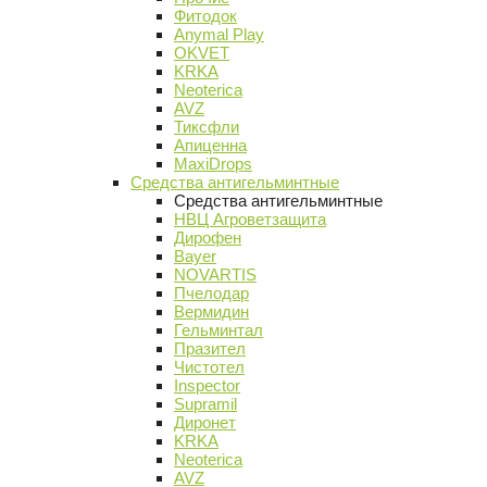
Фитодок
Anymal Play
OKVET
KRKA
Neoterica
AVZ
Тиксфли
Апиценна
MaxiDrops
Средства антигельминтные
Средства антигельминтные
НВЦ Агроветзащита
Дирофен
Bayer
NOVARTIS
Пчелодар
Вермидин
Гельминтал
Празител
Чистотел
Inspector
Supramil
Диронет
KRKA
Neoterica
AVZ