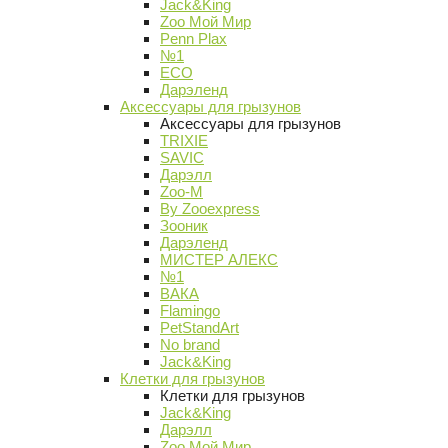
Jack&King
Zoo Мой Мир
Penn Plax
№1
ECO
Дарэленд
Аксессуары для грызунов
Аксессуары для грызунов
TRIXIE
SAVIC
Дарэлл
Zoo-M
By Zooexpress
Зооник
Дарэленд
МИСТЕР АЛЕКС
№1
ВАКА
Flamingo
PetStandArt
No brand
Jack&King
Клетки для грызунов
Клетки для грызунов
Jack&King
Дарэлл
Zoo Мой Мир