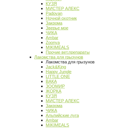
КУЗЯ
МИСТЕР АЛЕКС
Padovan
Ночной охотник
Закрома
Зверье мое
ЧИКА
Ambar
Zoonya
MIKIMEALS
Прочие вет.препараты
Лакомства для грызунов
Лакомства для грызунов
Jack&King
Happy Jungle
LITTLE ONE
ВАКА
ЗООМИР
ЖОРКА
КУЗЯ
МИСТЕР АЛЕКС
Закрома
ЧИКА
Альпийские луга
Ambar
MIKIMEALS