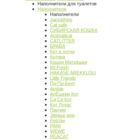
Наполнители для туалетов
Наполнители
Наполнители
Jack&King
Cat safe
СИБИРСКАЯ КОШКА
Aromaticat
CATLITTER
БРАВА
Кот в лотке
Котяра
Кошки Матрёшки
Mr.Fresh
HAKASE AREKKUSU
Little Friends
Пи-Пи-Бент
Ambar
АлЁшкин Кот
Си Си Кэт
Кот Лукас
Прочие
Зверье мое
Petclay
PANI
WEWE
PEACAT