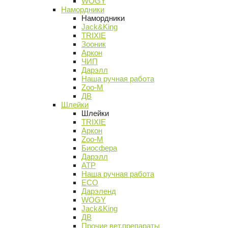
WOGY
Намордники
Намордники
Jack&King
TRIXIE
Зооник
Аркон
ЧИП
Дарэлл
Наша ручная работа
Zoo-M
ДВ
Шлейки
Шлейки
TRIXIE
Аркон
Zoo-M
Биосфера
Дарэлл
АТР
Наша ручная работа
ECO
Дарэленд
WOGY
Jack&King
ДВ
Прочие вет.препараты