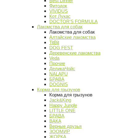
Best Dinner
Фитодок
VIVIDUS
Кот Лукас
DOCTOR'S FORMULA
Лакомства для собак
Лакомства для собак
Алтайские лакомства
TitBit
DOG FEST
Деревенские лакомства
Veda
Прочие
ДеликаЧойс
NALAPU
БРАВА
DOGNIS
Корма для грызунов
Корма для грызунов
Jack&King
Happy Jungle
LITTLE ONE
БРАВА
ВАКА
Верные друзья
ЗООМИР
ЖОРКА