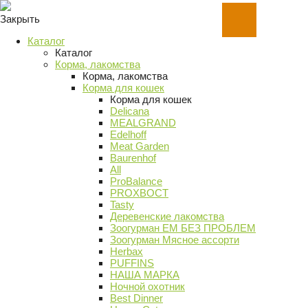
Закрыть
Каталог
Каталог
Корма, лакомства
Корма, лакомства
Корма для кошек
Корма для кошек
Delicana
MEALGRAND
Edelhoff
Meat Garden
Baurenhof
All
ProBalance
PROХВОСТ
Tasty
Деревенские лакомства
Зоогурман ЕМ БЕЗ ПРОБЛЕМ
Зоогурман Мясное ассорти
Herbax
PUFFINS
НАША МАРКА
Ночной охотник
Best Dinner