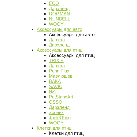
ECO
Дарэленд
DOGMAN
NUNBELL
WOGY
Аксессуары для авто
Аксессуары для авто
Дарэлл
Дарэленд
Аксессуары для птиц
Аксессуары для птиц
TRIXIE
Дарэлл
Penn Plax
Мавлюшев
ВАКА
SAVIC
№1
PetStandArt
OSSO
Дарэленд
Зооник
Jack&King
WOGY
Клетки для птиц
Клетки для птиц