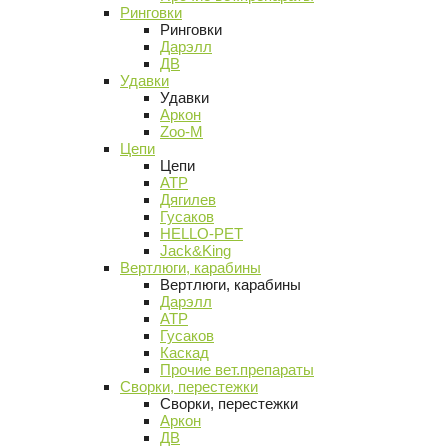
Ринговки
Ринговки
Дарэлл
ДВ
Удавки
Удавки
Аркон
Zoo-M
Цепи
Цепи
АТР
Дягилев
Гусаков
HELLO-PET
Jack&King
Вертлюги, карабины
Вертлюги, карабины
Дарэлл
АТР
Гусаков
Каскад
Прочие вет.препараты
Сворки, перестежки
Сворки, перестежки
Аркон
ДВ