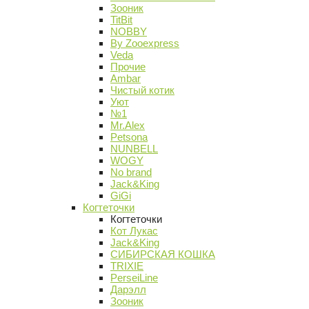
Зооник
TitBit
NOBBY
By Zooexpress
Veda
Прочие
Ambar
Чистый котик
Уют
№1
Mr.Alex
Petsona
NUNBELL
WOGY
No brand
Jack&King
GiGi
Когтеточки
Когтеточки
Кот Лукас
Jack&King
СИБИРСКАЯ КОШКА
TRIXIE
PerseiLine
Дарэлл
Зооник