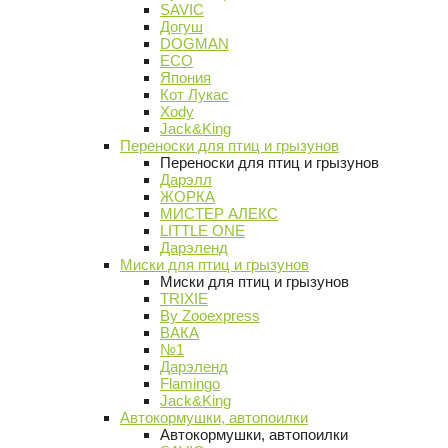
SAVIC
Догуш
DOGMAN
ECO
Япония
Кот Лукас
Xody
Jack&King
Переноски для птиц и грызунов
Переноски для птиц и грызунов
Дарэлл
ЖОРКА
МИСТЕР АЛЕКС
LITTLE ONE
Дарэленд
Миски для птиц и грызунов
Миски для птиц и грызунов
TRIXIE
By Zooexpress
ВАКА
№1
Дарэленд
Flamingo
Jack&King
Автокормушки, автопоилки
Автокормушки, автопоилки