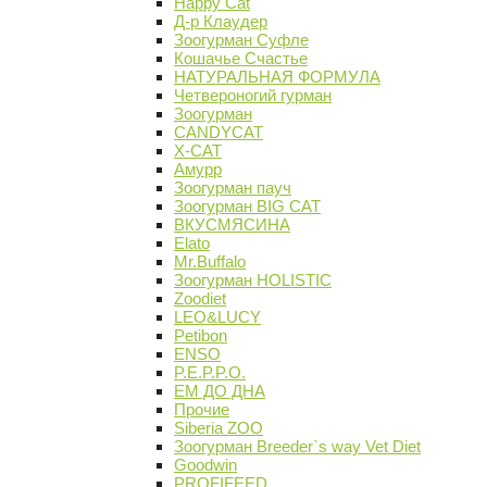
Happy Cat
Д-р Клаудер
Зоогурман Суфле
Кошачье Счастье
НАТУРАЛЬНАЯ ФОРМУЛА
Четвероногий гурман
Зоогурман
CANDYCAT
X-CAT
Амурр
Зоогурман пауч
Зоогурман BIG CAT
ВКУСМЯСИНА
Elato
Mr.Buffalo
Зоогурман HOLISTIC
Zoodiet
LEO&LUCY
Petibon
ENSO
P.E.P.P.O.
ЕМ ДО ДНА
Прочие
Siberia ZOO
Зоогурман Breeder`s way Vet Diet
Goodwin
PROFIFEED