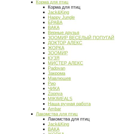
Корма для птиц
Корма для птиц
Jack&King
Happy Jungle
БРАВА
ВАКА
Верные друзья
ЗООМИР ВЕСЕЛЫЙ ПОПУГАЙ
ДОКТОР АЛЕКС
ЖОРКА
ЗООМИР
КУЗЯ
МИСТЕР АЛЕКС
Padovan
Закрома
Мавлюшев
Рио
ЧИКА
Zoonya
MIKIMEALS
Наша ручная работа
Ambar
Лакомства для птиц
Лакомства для птиц
Jack&King
ВАКА