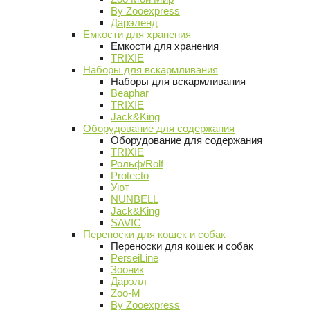
By Zooexpress
Дарэленд
Емкости для хранения
Емкости для хранения
TRIXIE
Наборы для вскармливания
Наборы для вскармливания
Beaphar
TRIXIE
Jack&King
Оборудование для содержания
Оборудование для содержания
TRIXIE
Рольф/Rolf
Protecto
Уют
NUNBELL
Jack&King
SAVIC
Переноски для кошек и собак
Переноски для кошек и собак
PerseiLine
Зооник
Дарэлл
Zoo-M
By Zooexpress