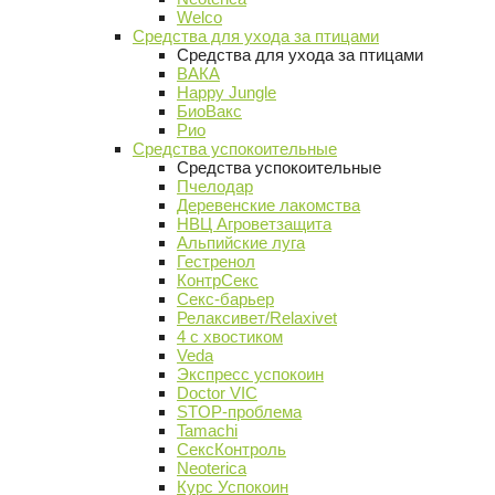
Welco
Средства для ухода за птицами
Средства для ухода за птицами
ВАКА
Happy Jungle
БиоВакс
Рио
Средства успокоительные
Средства успокоительные
Пчелодар
Деревенские лакомства
НВЦ Агроветзащита
Альпийские луга
Гестренол
КонтрСекс
Секс-барьер
Релаксивет/Relaxivet
4 с хвостиком
Veda
Экспресс успокоин
Doctor VIC
STOP-проблема
Tamachi
СексКонтроль
Neoterica
Курс Успокоин