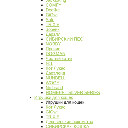
Jack&King
COMFY
Doglike
GiGwi
Safe
TRIXIE
Зооник
Дарэлл
СИБИРСКИЙ ПЕС
NOBBY
Прочие
DOGMAN
Чистый котик
№1
Кот Лукас
Дарэленд
NUNBELL
WOGY
No brand
HOMEPET SILVER SERIES
Игрушки для кошек
Игрушки для кошек
Кот Лукас
GiGwi
TRIXIE
Деревенские лакомства
СИБИРСКАЯ КОШКА