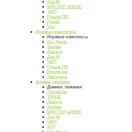
Zoo-M
МИСТЕР АЛЕКС
ЧИП
Пушок ПП
Petsiki
Уют
Игровые комплексы
Игровые комплексы
Кот Лукас
Зооник
Дарэлл
Zoo-M
ЧИП
Пушок ПП
PerseiLine
Дарэленд
Домики, лежанки
Домики, лежанки
PerseiLine
TRIXIE
Дарэлл
Зооник
МИСТЕР АЛЕКС
Zoo-M
ЧИП
АТР
Кот Лукас