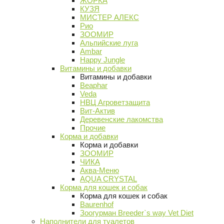
ЖОРКА
КУЗЯ
МИСТЕР АЛЕКС
Рио
ЗООМИР
Альпийские луга
Ambar
Happy Jungle
Витамины и добавки
Витамины и добавки
Beaphar
Veda
НВЦ Агроветзащита
Вит-Актив
Деревенские лакомства
Прочие
Корма и добавки
Корма и добавки
ЗООМИР
ЧИКА
Аква-Меню
AQUA CRYSTAL
Корма для кошек и собак
Корма для кошек и собак
Baurenhof
Зоогурман Breeder`s way Vet Diet
Наполнители для туалетов