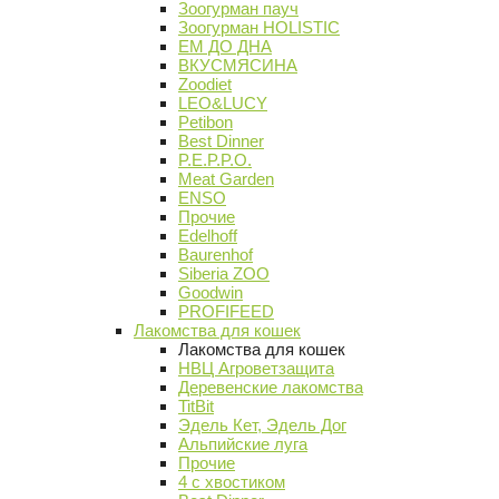
Зоогурман пауч
Зоогурман HOLISTIC
ЕМ ДО ДНА
ВКУСМЯСИНА
Zoodiet
LEO&LUCY
Petibon
Best Dinner
P.E.P.P.O.
Meat Garden
ENSO
Прочие
Edelhoff
Baurenhof
Siberia ZOO
Goodwin
PROFIFEED
Лакомства для кошек
Лакомства для кошек
НВЦ Агроветзащита
Деревенские лакомства
TitBit
Эдель Кет, Эдель Дог
Альпийские луга
Прочие
4 с хвостиком