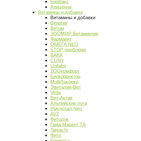
БиоВакс
Апиценна
Витамины и добавки
Витамины и добавки
Beaphar
Ветом
ЗООМИР Витаминчик
Фармавит
ОМЕГА NEO
STOP-проблема
ВАКА
CLINY
Unitabs
ZOOкомфорт
Биокорректор
MultiЛакомки
Эвиталия-Вет
Veda
Вит-Актив
Альпийские луга
Имунозал Neo
AVZ
Фитодок
Гама-Маркет ТД
Tamachi
Фито
Neoterica