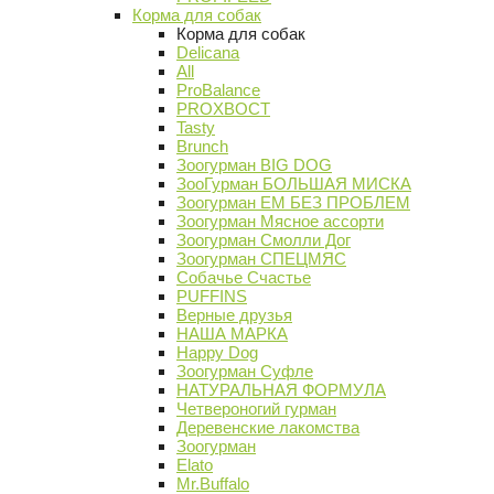
Корма для собак
Корма для собак
Delicana
All
ProBalance
PROХВОСТ
Tasty
Brunch
Зоогурман BIG DOG
ЗооГурман БОЛЬШАЯ МИСКА
Зоогурман ЕМ БЕЗ ПРОБЛЕМ
Зоогурман Мясное ассорти
Зоогурман Смолли Дог
Зоогурман СПЕЦМЯС
Собачье Счастье
PUFFINS
Верные друзья
НАША МАРКА
Happy Dog
Зоогурман Суфле
НАТУРАЛЬНАЯ ФОРМУЛА
Четвероногий гурман
Деревенские лакомства
Зоогурман
Elato
Mr.Buffalo