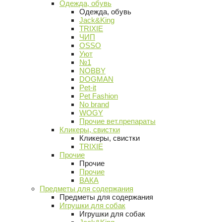
Одежда, обувь
Одежда, обувь
Jack&King
TRIXIE
ЧИП
OSSO
Уют
№1
NOBBY
DOGMAN
Pet-it
Pet Fashion
No brand
WOGY
Прочие вет.препараты
Кликеры, свистки
Кликеры, свистки
TRIXIE
Прочие
Прочие
Прочие
ВАКА
Предметы для содержания
Предметы для содержания
Игрушки для собак
Игрушки для собак