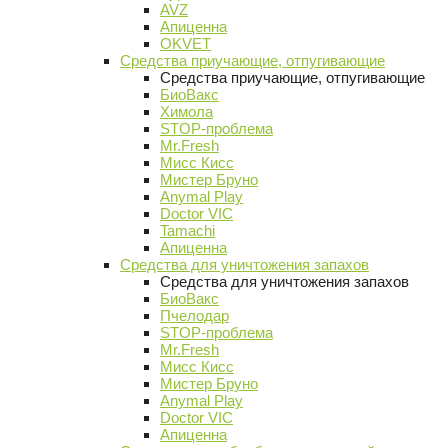
AVZ
Апиценна
OKVET
Средства приучающие, отпугивающие
Средства приучающие, отпугивающие
БиоВакс
Химола
STOP-проблема
Mr.Fresh
Мисс Кисс
Мистер Бруно
Anymal Play
Doctor VIC
Tamachi
Апиценна
Средства для уничтожения запахов
Средства для уничтожения запахов
БиоВакс
Пчелодар
STOP-проблема
Mr.Fresh
Мисс Кисс
Мистер Бруно
Anymal Play
Doctor VIC
Апиценна