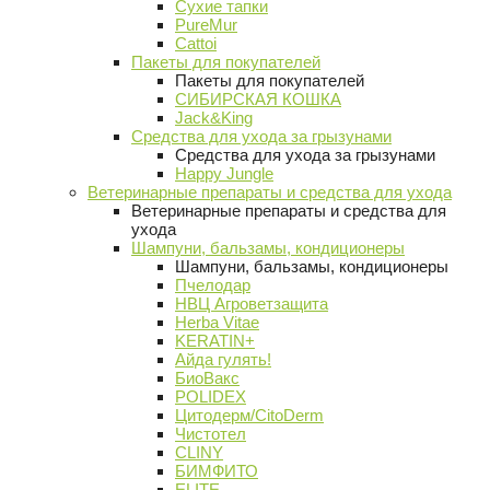
Сухие тапки
PureMur
Cattoi
Пакеты для покупателей
Пакеты для покупателей
СИБИРСКАЯ КОШКА
Jack&King
Средства для ухода за грызунами
Средства для ухода за грызунами
Happy Jungle
Ветеринарные препараты и средства для ухода
Ветеринарные препараты и средства для
ухода
Шампуни, бальзамы, кондиционеры
Шампуни, бальзамы, кондиционеры
Пчелодар
НВЦ Агроветзащита
Herba Vitae
KERATIN+
Айда гулять!
БиоВакс
POLIDEX
Цитодерм/CitoDerm
Чистотел
CLINY
БИМФИТО
ELITE