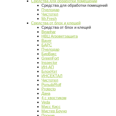
Средства для обработки помещений
Средства для обработки помещений
Пчелодар
Чистотел
Mr.Fresh
Средства от блох и клещей
Средства от блох и клещей
Beaphar
НВЦ Агроветзащита
Bayer
БАРС
Пчелодар
БиоВакс
GreenFort
Inspector
ИН-АП
БлохНэт
ИНСЕКТАЛ
Чистотел
Рольф/Rolf
Protecto
Дана
4 с хвостиком
Veda
Мисс Кисс
Мистер Бруно
Прочие