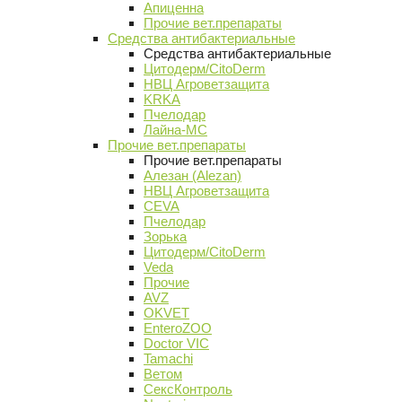
Апиценна
Прочие вет.препараты
Средства антибактериальные
Средства антибактериальные
Цитодерм/CitoDerm
НВЦ Агроветзащита
KRKA
Пчелодар
Лайна-МС
Прочие вет.препараты
Прочие вет.препараты
Алезан (Alezan)
НВЦ Агроветзащита
CEVA
Пчелодар
Зорька
Цитодерм/CitoDerm
Veda
Прочие
AVZ
OKVET
EnteroZOO
Doctor VIC
Tamachi
Ветом
СексКонтроль