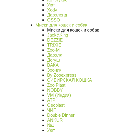
Уют
Xody
Дарэленд
OSSO
Миски для кошек и собак
Миски для кошек и собак
Jack&King
DEZZIE
TRIXIE
Zoo-M
Дарэлл
Догуш
ВАКА
Зооник
By Zooexpress
СИБИРСКАЯ КОШКА
Zoo Plast
NOBBY
VM (Индия)
АТР
Geoplast
ЧИП
Double Dinner
ANKUR
№1
Уют