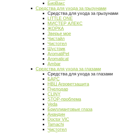
БиоВакс
Средства для ухода за грызунами
Средства для ухода за грызунами
LITTLE ONE
МИСТЕР АЛЕКС
ЖОРКА
Зверье мое
Чистайл
Чистотел
Шустрик
AromatiPet
Aromaticat
Ambar
Средства для ухода за глазами
Средства для ухода за глазами
БАРС
НВЦ Агроветзащита
Пчелодар
CLINY
STOP-проблема
Veda
Бриллиантовые глаза
Анандин
Doctor VIC
Tamachi
Чистотел