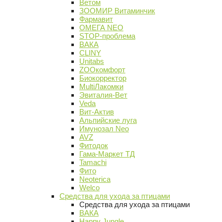
Ветом
ЗООМИР Витаминчик
Фармавит
ОМЕГА NEO
STOP-проблема
ВАКА
CLINY
Unitabs
ZOOкомфорт
Биокорректор
MultiЛакомки
Эвиталия-Вет
Veda
Вит-Актив
Альпийские луга
Имунозал Neo
AVZ
Фитодок
Гама-Маркет ТД
Tamachi
Фито
Neoterica
Welco
Средства для ухода за птицами
Средства для ухода за птицами
ВАКА
Happy Jungle