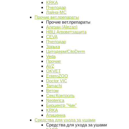
KRKA
Пчелодар
Лайна-МС
Прочие вет.препараты
Прочие вет.препараты
Алезан (Alezan)
НВЦ Агроветзащита
CEVA
Пчелодар
Зорька
Цитодерм/CitoDerm
Veda
Прочие
AVZ
OKVET
EnteroZOO
Doctor VIC
Tamachi
Ветом
СексКонтроль
Neoterica
Биоцентр "Чин"
KRKA
Апиценна
Средства для ухода за ушами
Средства для ухода за ушами