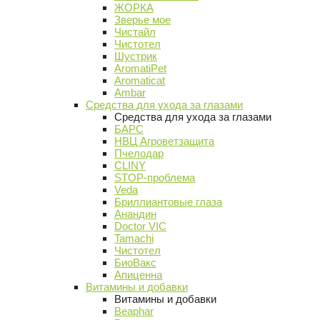
ЖОРКА
Зверье мое
Чистайл
Чистотел
Шустрик
AromatiPet
Aromaticat
Ambar
Средства для ухода за глазами
Средства для ухода за глазами
БАРС
НВЦ Агроветзащита
Пчелодар
CLINY
STOP-проблема
Veda
Бриллиантовые глаза
Анандин
Doctor VIC
Tamachi
Чистотел
БиоВакс
Апиценна
Витамины и добавки
Витамины и добавки
Beaphar