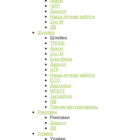
Аркон
ЧИП
Дарэлл
Наша ручная работа
Zoo-M
ДВ
Шлейки
Шлейки
TRIXIE
Аркон
Zoo-M
Биосфера
Дарэлл
АТР
Наша ручная работа
ECO
Дарэленд
WOGY
Jack&King
ДВ
Прочие вет.препараты
Ринговки
Ринговки
Дарэлл
ДВ
Удавки
Удавки