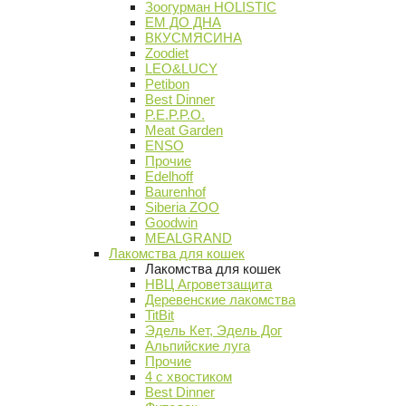
Зоогурман HOLISTIC
ЕМ ДО ДНА
ВКУСМЯСИНА
Zoodiet
LEO&LUCY
Petibon
Best Dinner
P.E.P.P.O.
Meat Garden
ENSO
Прочие
Edelhoff
Baurenhof
Siberia ZOO
Goodwin
MEALGRAND
Лакомства для кошек
Лакомства для кошек
НВЦ Агроветзащита
Деревенские лакомства
TitBit
Эдель Кет, Эдель Дог
Альпийские луга
Прочие
4 с хвостиком
Best Dinner