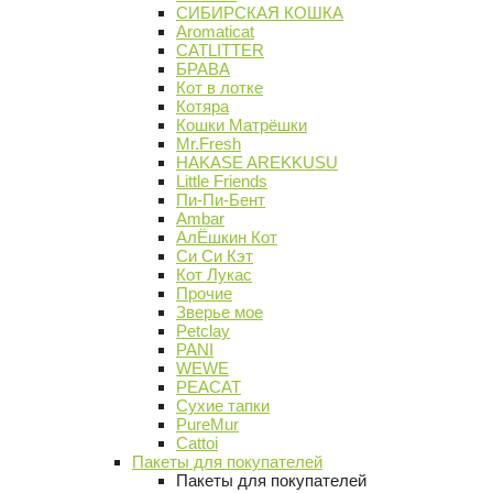
СИБИРСКАЯ КОШКА
Aromaticat
CATLITTER
БРАВА
Кот в лотке
Котяра
Кошки Матрёшки
Mr.Fresh
HAKASE AREKKUSU
Little Friends
Пи-Пи-Бент
Ambar
АлЁшкин Кот
Си Си Кэт
Кот Лукас
Прочие
Зверье мое
Petclay
PANI
WEWE
PEACAT
Сухие тапки
PureMur
Cattoi
Пакеты для покупателей
Пакеты для покупателей