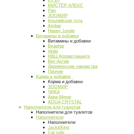
КУЗЯ
МИСТЕР АЛЕКС
Рио
ЗООМИР
Альпийские луга
Ambar
Happy Jungle
Витамины и добавки
Витамины и добавки
Beaphar
Veda
НВЦ Агроветзащита
Вит-Актив
Деревенские лакомства
Прочие
Корма и добавки
Корма и добавки
ЗООМИР
ЧИКА
Аква-Меню
AQUA CRYSTAL
Наполнители для туалетов
Наполнители для туалетов
Наполнители
Наполнители
Jack&King
Cat safe