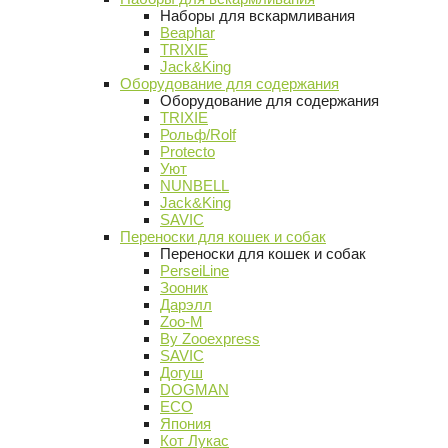
Наборы для вскармливания
Beaphar
TRIXIE
Jack&King
Оборудование для содержания
Оборудование для содержания
TRIXIE
Рольф/Rolf
Protecto
Уют
NUNBELL
Jack&King
SAVIC
Переноски для кошек и собак
Переноски для кошек и собак
PerseiLine
Зооник
Дарэлл
Zoo-M
By Zooexpress
SAVIC
Догуш
DOGMAN
ECO
Япония
Кот Лукас