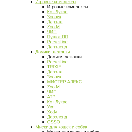
Игровые комплексы
Игровые комплексы
Кот Лукас
Зооник
Дарэлл
Zoo-M
ЧИП
Пушок ПП
PerseiLine
Дарэленд
Домики, лежанки
Домики, лежанки
PerseiLine
TRIXIE
Дарэлл
Зооник
МИСТЕР АЛЕКС
Zoo-M
ЧИП
АТР
Кот Лукас
Уют
Xody
Дарэленд
OSSO
Миски для кошек и собак
Миски для кошек и собак