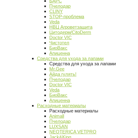
БАРС
Пчелодар
CLINY
STOP-проблема
Veda
НВЦ Агроветзащита
Цитодерм/CitoDerm
Doctor VIC
Чистотел
БиоВакс
Апиценна
Средства для ухода за лапами
Средства для ухода за лапами
Mr.Gee
Айда гулять!
Пчелодар
Doctor VIC
Veda
БиоВакс
Апиценна
Расходные материалы
Расходные материалы
Animall
Пчелодар
LUXSAN
NEOTERICA VETPRO
Jack&King