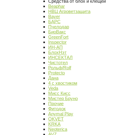
Средства от блох и клещей
Beaphar
НВЦ Агроветзащита
Bayer
БАРС
Пчелодар
БиоВакс
GreenFort
Inspector
ИН-АП
БлохНэт
ИНСЕКТАЛ
Чистотел
Рольф/Rolf
Protecto
Дана
4 с хвостиком
Veda
Мисс Кисс
Мистер Бруно
Прочие
Фитодок
Anymal Play
OKVET
KRKA
Neoterica
AVZ