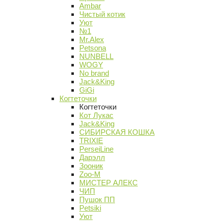
Ambar
Чистый котик
Уют
№1
Mr.Alex
Petsona
NUNBELL
WOGY
No brand
Jack&King
GiGi
Когтеточки
Когтеточки
Кот Лукас
Jack&King
СИБИРСКАЯ КОШКА
TRIXIE
PerseiLine
Дарэлл
Зооник
Zoo-M
МИСТЕР АЛЕКС
ЧИП
Пушок ПП
Petsiki
Уют