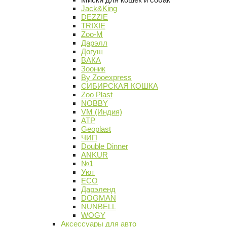
Jack&King
DEZZIE
TRIXIE
Zoo-M
Дарэлл
Догуш
ВАКА
Зооник
By Zooexpress
СИБИРСКАЯ КОШКА
Zoo Plast
NOBBY
VM (Индия)
АТР
Geoplast
ЧИП
Double Dinner
ANKUR
№1
Уют
ECO
Дарэленд
DOGMAN
NUNBELL
WOGY
Аксессуары для авто