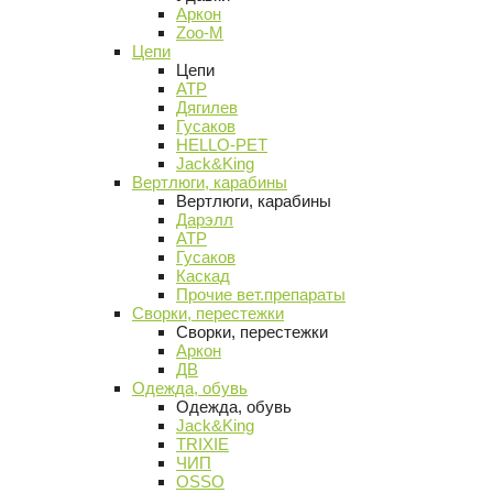
Аркон
Zoo-M
Цепи
Цепи
АТР
Дягилев
Гусаков
HELLO-PET
Jack&King
Вертлюги, карабины
Вертлюги, карабины
Дарэлл
АТР
Гусаков
Каскад
Прочие вет.препараты
Сворки, перестежки
Сворки, перестежки
Аркон
ДВ
Одежда, обувь
Одежда, обувь
Jack&King
TRIXIE
ЧИП
OSSO