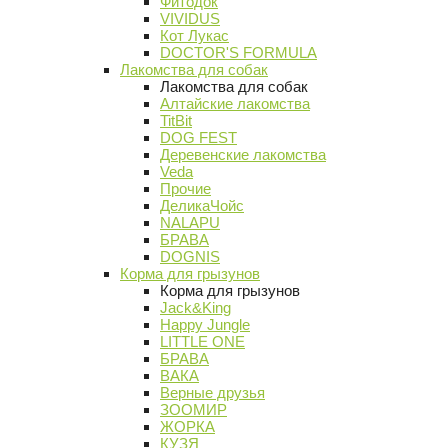
Фитодок
VIVIDUS
Кот Лукас
DOCTOR'S FORMULA
Лакомства для собак
Лакомства для собак
Алтайские лакомства
TitBit
DOG FEST
Деревенские лакомства
Veda
Прочие
ДеликаЧойс
NALAPU
БРАВА
DOGNIS
Корма для грызунов
Корма для грызунов
Jack&King
Happy Jungle
LITTLE ONE
БРАВА
ВАКА
Верные друзья
ЗООМИР
ЖОРКА
КУЗЯ