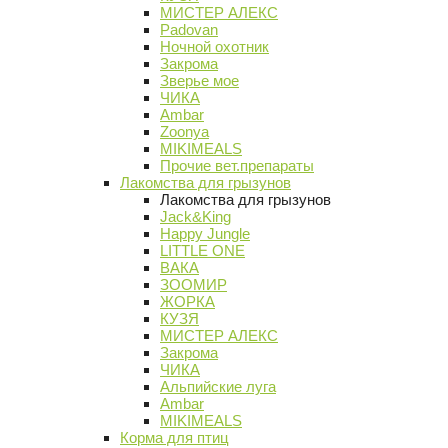
МИСТЕР АЛЕКС
Padovan
Ночной охотник
Закрома
Зверье мое
ЧИКА
Ambar
Zoonya
MIKIMEALS
Прочие вет.препараты
Лакомства для грызунов
Лакомства для грызунов
Jack&King
Happy Jungle
LITTLE ONE
ВАКА
ЗООМИР
ЖОРКА
КУЗЯ
МИСТЕР АЛЕКС
Закрома
ЧИКА
Альпийские луга
Ambar
MIKIMEALS
Корма для птиц