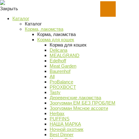
Закрыть
Каталог
Каталог
Корма, лакомства
Корма, лакомства
Корма для кошек
Корма для кошек
Delicana
MEALGRAND
Edelhoff
Meat Garden
Baurenhof
All
ProBalance
PROХВОСТ
Tasty
Деревенские лакомства
Зоогурман ЕМ БЕЗ ПРОБЛЕМ
Зоогурман Мясное ассорти
Herbax
PUFFINS
НАША МАРКА
Ночной охотник
Best Dinner