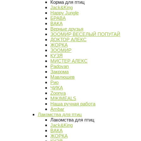
Корма для птиц
Jack&King
Happy Jungle
БРАВА
ВАКА
Верные друзья
ЗООМИР ВЕСЕЛЫЙ ПОПУГАЙ
ДОКТОР АЛЕКС
ЖОРКА
ЗООМИР
КУЗЯ
МИСТЕР АЛЕКС
Padovan
Закрома
Мавлюшев
Рио
ЧИКА
Zoonya
MIKIMEALS
Наша ручная работа
Ambar
Лакомства для птиц
Лакомства для птиц
Jack&King
ВАКА
ЖОРКА