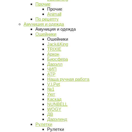
Прочие
Прочие
Animall
По рецепту
Амуниция и одежда
Амуниция и одежда
Ошейники
Ошейники
Jack&King
TRIXIE
Аркон
Биосфера
Дарэлл
ЧИП
АТР
Наша ручная работа
V.I.Pet
№1
Уют
Каскад
NUNBELL
WOGY
ДВ
Дарэленд
Рулетки
Рулетки