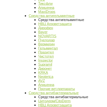
Тиксфли
Апиценна
MaxiDrops
Средства антигельминтные
Средства антигельминтные
НВЦ Агроветзащита
Дирофен
Bayer
NOVARTIS
Пчелодар
Вермидин
Гельминтал
Празител
Чистотел
Inspector
Supramil
Диронет
KRKA
Neoterica
AVZ
Апиценна
Прочие вет.препараты
Средства антибактериальные
Средства антибактериальные
Цитодерм/CitoDerm
НВЦ Агроветзащита