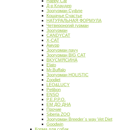
Happy Cat
Д-р Клаудер
Зоогурман Суфле
Кошачье Счастье
НАТУРАЛЬНАЯ ФОРМУЛА
Четвероногий гурман
Зоогурман
CANDYCAT
X-CAT
Амурр
Зоогурман пауч
Зоогурман BIG CAT
ВКУСМЯСИНА
Elato
Mr.Buffalo
Зоогурман HOLISTIC
Zoodiet
LEO&LUCY
Petibon
ENSO
P.E.P.P.O.
ЕМ ДО ДНА
Прочие
Siberia ZOO
Зоогурман Breeder`s way Vet Diet
Goodwin
Корма для собак