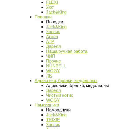
FLEXI
Уют
Jack&King
Поводки
Поводки
Jack&King
Зооник
Аркон
АТР
Дарэлл
Наша ручная работа
ЧИП
Прочие
NUNBELL
WOGY
ДВ
Адресники, брелки, медальоны
Адресники, брелки, медальоны
Дарэлл
Чистый котик
WOGY
Намордники
Намордники
Jack&King
TRIXIE
Зооник