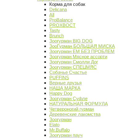
Корма для собак
Delicana
All
ProBalance
PROХВОСТ
Tasty
Brunch
Зоогурман BIG DOG
ЗооГурман БОЛЬШАЯ МИСКА
Зоогурман ЕМ БЕЗ ПРОБЛЕМ
Зоогурман Мясное ассорти
Зоогурман Смолли Дог
Зоогурман СПЕЦМЯС
Собачье Счастье
PUFFINS
Верные друзья
НАША МАРКА
Happy Dog
Зоогурман Суфле
НАТУРАЛЬНАЯ ФОРМУЛА
Четвероногий гурман
Деревенские лакомства
Зоогурман
Elato
Mr.Buffalo
Зоогурман пауч