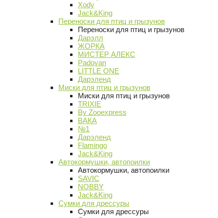
Xody
Jack&King
Переноски для птиц и грызунов
Переноски для птиц и грызунов
Дарэлл
ЖОРКА
МИСТЕР АЛЕКС
Padovan
LITTLE ONE
Дарэленд
Миски для птиц и грызунов
Миски для птиц и грызунов
TRIXIE
By Zooexpress
ВАКА
№1
Дарэленд
Flamingo
Jack&King
Автокормушки, автопоилки
Автокормушки, автопоилки
SAVIC
NOBBY
Jack&King
Сумки для дрессуры
Сумки для дрессуры