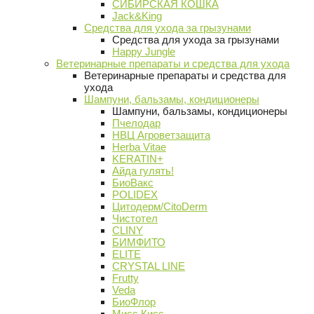
СИБИРСКАЯ КОШКА
Jack&King
Средства для ухода за грызунами
Средства для ухода за грызунами
Happy Jungle
Ветеринарные препараты и средства для ухода
Ветеринарные препараты и средства для
ухода
Шампуни, бальзамы, кондиционеры
Шампуни, бальзамы, кондиционеры
Пчелодар
НВЦ Агроветзащита
Herba Vitae
KERATIN+
Айда гулять!
БиоВакс
POLIDEX
Цитодерм/CitoDerm
Чистотел
CLINY
БИМФИТО
ELITE
CRYSTAL LINE
Frutty
Veda
БиоФлор
Мисс Кисс