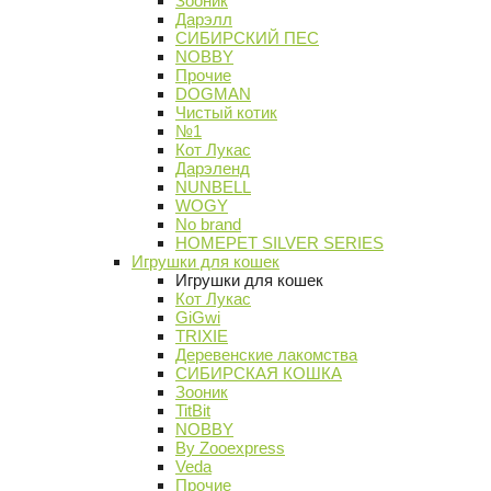
Зооник
Дарэлл
СИБИРСКИЙ ПЕС
NOBBY
Прочие
DOGMAN
Чистый котик
№1
Кот Лукас
Дарэленд
NUNBELL
WOGY
No brand
HOMEPET SILVER SERIES
Игрушки для кошек
Игрушки для кошек
Кот Лукас
GiGwi
TRIXIE
Деревенские лакомства
СИБИРСКАЯ КОШКА
Зооник
TitBit
NOBBY
By Zooexpress
Veda
Прочие