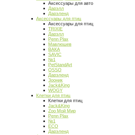
Аксессуары для авто
Дарэлл
Дарэленд
Аксессуары для птиц
Аксессуары для птиц
TRIXIE
Дарэлл
Penn Plax
Мавлюшев
ВАКА
SAVIC
№1
PetStandArt
OSSO
Дарэленд
Зооник
Jack&King
WOGY
Клетки для птиц
Клетки для птиц
Jack&King
Zoo Мой Мир
Penn Plax
№1
ECO
Дарэленд