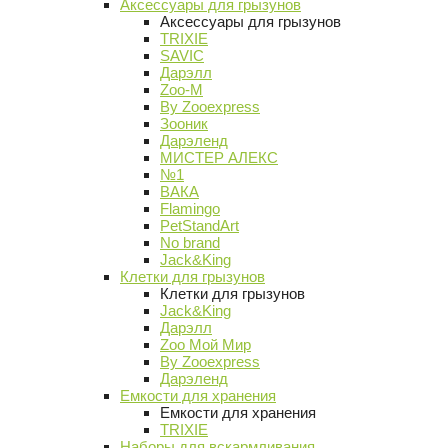
Аксессуары для грызунов
Аксессуары для грызунов
TRIXIE
SAVIC
Дарэлл
Zoo-M
By Zooexpress
Зооник
Дарэленд
МИСТЕР АЛЕКС
№1
ВАКА
Flamingo
PetStandArt
No brand
Jack&King
Клетки для грызунов
Клетки для грызунов
Jack&King
Дарэлл
Zoo Мой Мир
By Zooexpress
Дарэленд
Емкости для хранения
Емкости для хранения
TRIXIE
Наборы для вскармливания