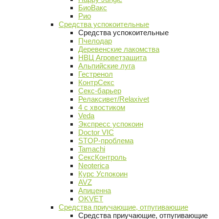
БиоВакс
Рио
Средства успокоительные
Средства успокоительные
Пчелодар
Деревенские лакомства
НВЦ Агроветзащита
Альпийские луга
Гестренол
КонтрСекс
Секс-барьер
Релаксивет/Relaxivet
4 с хвостиком
Veda
Экспресс успокоин
Doctor VIC
STOP-проблема
Tamachi
СексКонтроль
Neoterica
Курс Успокоин
AVZ
Апиценна
OKVET
Средства приучающие, отпугивающие
Средства приучающие, отпугивающие