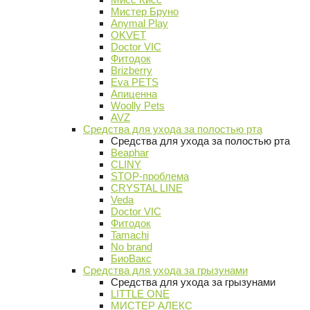
Мистер Бруно
Anymal Play
OKVET
Doctor VIC
Фитодок
Brizberry
Eva PETS
Апиценна
Woolly Pets
AVZ
Средства для ухода за полостью рта
Средства для ухода за полостью рта
Beaphar
CLINY
STOP-проблема
CRYSTAL LINE
Veda
Doctor VIC
Фитодок
Tamachi
No brand
БиоВакс
Средства для ухода за грызунами
Средства для ухода за грызунами
LITTLE ONE
МИСТЕР АЛЕКС