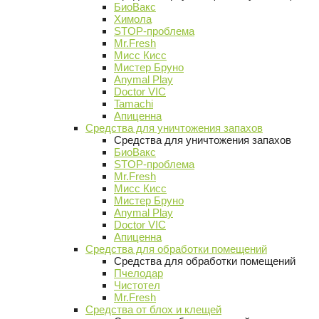
БиоВакс
Химола
STOP-проблема
Mr.Fresh
Мисс Кисс
Мистер Бруно
Anymal Play
Doctor VIC
Tamachi
Апиценна
Средства для уничтожения запахов
Средства для уничтожения запахов
БиоВакс
STOP-проблема
Mr.Fresh
Мисс Кисс
Мистер Бруно
Anymal Play
Doctor VIC
Апиценна
Средства для обработки помещений
Средства для обработки помещений
Пчелодар
Чистотел
Mr.Fresh
Средства от блох и клещей