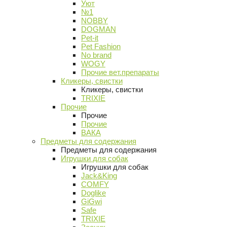
Уют
№1
NOBBY
DOGMAN
Pet-it
Pet Fashion
No brand
WOGY
Прочие вет.препараты
Кликеры, свистки
Кликеры, свистки
TRIXIE
Прочие
Прочие
Прочие
ВАКА
Предметы для содержания
Предметы для содержания
Игрушки для собак
Игрушки для собак
Jack&King
COMFY
Doglike
GiGwi
Safe
TRIXIE