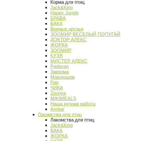
Корма для птиц
Jack&King
Happy Jungle
БРАВА
ВАКА
Верные друзья
ЗООМИР ВЕСЕЛЫЙ ПОПУГАЙ
ДОКТОР АЛЕКС
ЖОРКА
ЗООМИР
КУЗЯ
МИСТЕР АЛЕКС
Padovan
Закрома
Мавлюшев
Рио
ЧИКА
Zoonya
MIKIMEALS
Наша ручная работа
Ambar
Лакомства для птиц
Лакомства для птиц
Jack&King
ВАКА
ЖОРКА