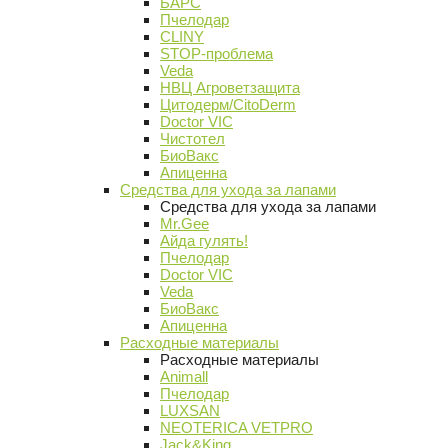
БАРС
Пчелодар
CLINY
STOP-проблема
Veda
НВЦ Агроветзащита
Цитодерм/CitoDerm
Doctor VIC
Чистотел
БиоВакс
Апиценна
Средства для ухода за лапами
Средства для ухода за лапами
Mr.Gee
Айда гулять!
Пчелодар
Doctor VIC
Veda
БиоВакс
Апиценна
Расходные материалы
Расходные материалы
Animall
Пчелодар
LUXSAN
NEOTERICA VETPRO
Jack&King