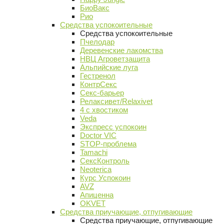
БиоВакс
Рио
Средства успокоительные
Средства успокоительные
Пчелодар
Деревенские лакомства
НВЦ Агроветзащита
Альпийские луга
Гестренол
КонтрСекс
Секс-барьер
Релаксивет/Relaxivet
4 с хвостиком
Veda
Экспресс успокоин
Doctor VIC
STOP-проблема
Tamachi
СексКонтроль
Neoterica
Курс Успокоин
AVZ
Апиценна
OKVET
Средства приучающие, отпугивающие
Средства приучающие, отпугивающие