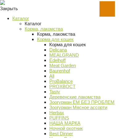
Закрыть
Каталог
Каталог
Корма, лакомства
Корма, лакомства
Корма для кошек
Корма для кошек
Delicana
MEALGRAND
Edelhoff
Meat Garden
Baurenhof
All
ProBalance
PROХВОСТ
Tasty
Деревенские лакомства
Зоогурман ЕМ БЕЗ ПРОБЛЕМ
Зоогурман Мясное ассорти
Herbax
PUFFINS
НАША МАРКА
Ночной охотник
Best Dinner