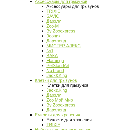
Аксессуары для грызунов
Аксессуары для грызунов
TRIXIE
SAVIC
Дарэлл
Zoo-M
By Zooexpress
Зооник
Дарэленд
МИСТЕР АЛЕКС
№1
ВАКА
Flamingo
PetStandArt
No brand
Jack&King
Клетки для грызунов
Клетки для грызунов
Jack&King
Дарэлл
Zoo Мой Мир
By Zooexpress
Дарэленд
Емкости для хранения
Емкости для хранения
TRIXIE
Наборы для вскармливания