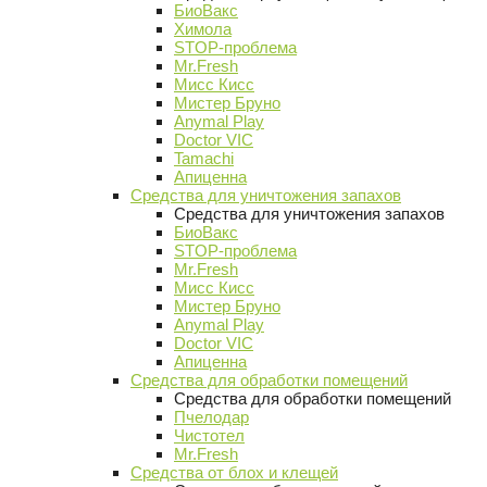
БиоВакс
Химола
STOP-проблема
Mr.Fresh
Мисс Кисс
Мистер Бруно
Anymal Play
Doctor VIC
Tamachi
Апиценна
Средства для уничтожения запахов
Средства для уничтожения запахов
БиоВакс
STOP-проблема
Mr.Fresh
Мисс Кисс
Мистер Бруно
Anymal Play
Doctor VIC
Апиценна
Средства для обработки помещений
Средства для обработки помещений
Пчелодар
Чистотел
Mr.Fresh
Средства от блох и клещей