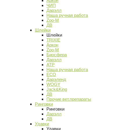
Аркон
ЧИП
Дарэлл
Наша ручная работа
Zoo-M
ДВ
Шлейки
Шлейки
TRIXIE
Аркон
Zoo-M
Биосфера
Дарэлл
АТР
Наша ручная работа
ECO
Дарэленд
WOGY
Jack&King
ДВ
Прочие вет.препараты
Ринговки
Ринговки
Дарэлл
ДВ
Удавки
Удавки