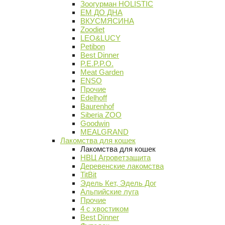
Зоогурман HOLISTIC
ЕМ ДО ДНА
ВКУСМЯСИНА
Zoodiet
LEO&LUCY
Petibon
Best Dinner
P.E.P.P.O.
Meat Garden
ENSO
Прочие
Edelhoff
Baurenhof
Siberia ZOO
Goodwin
MEALGRAND
Лакомства для кошек
Лакомства для кошек
НВЦ Агроветзащита
Деревенские лакомства
TitBit
Эдель Кет, Эдель Дог
Альпийские луга
Прочие
4 с хвостиком
Best Dinner