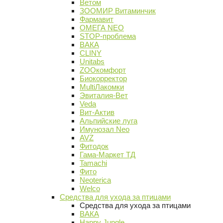
Ветом
ЗООМИР Витаминчик
Фармавит
ОМЕГА NEO
STOP-проблема
ВАКА
CLINY
Unitabs
ZOOкомфорт
Биокорректор
MultiЛакомки
Эвиталия-Вет
Veda
Вит-Актив
Альпийские луга
Имунозал Neo
AVZ
Фитодок
Гама-Маркет ТД
Tamachi
Фито
Neoterica
Welco
Средства для ухода за птицами
Средства для ухода за птицами
ВАКА
Happy Jungle