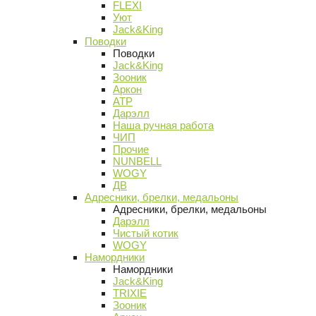
FLEXI
Уют
Jack&King
Поводки
Поводки
Jack&King
Зооник
Аркон
АТР
Дарэлл
Наша ручная работа
ЧИП
Прочие
NUNBELL
WOGY
ДВ
Адресники, брелки, медальоны
Адресники, брелки, медальоны
Дарэлл
Чистый котик
WOGY
Намордники
Намордники
Jack&King
TRIXIE
Зооник