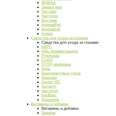
ЖОРКА
Зверье мое
Чистайл
Чистотел
Шустрик
AromatiPet
Aromaticat
Ambar
Средства для ухода за глазами
Средства для ухода за глазами
БАРС
НВЦ Агроветзащита
Пчелодар
CLINY
STOP-проблема
Veda
Бриллиантовые глаза
Анандин
Doctor VIC
Tamachi
Чистотел
БиоВакс
Апиценна
Витамины и добавки
Витамины и добавки
Beaphar