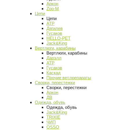
Аркон
Zoo-M
Цепи
Цепи
АТР
Дягилев
Гусаков
HELLO-PET
Jack&King
Вертлюги, карабины
Вертлюги, карабины
Дарэлл
АТР
Гусаков
Каскад
Прочие вет.препараты
Сворки, перестежки
Сворки, перестежки
Аркон
ДВ
Одежда, обувь
Одежда, обувь
Jack&King
TRIXIE
ЧИП
OSSO