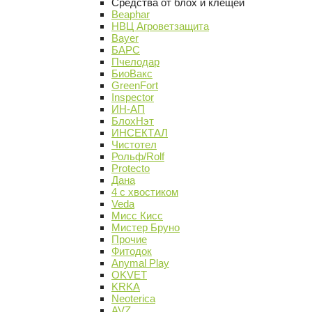
Средства от блох и клещей
Beaphar
НВЦ Агроветзащита
Bayer
БАРС
Пчелодар
БиоВакс
GreenFort
Inspector
ИН-АП
БлохНэт
ИНСЕКТАЛ
Чистотел
Рольф/Rolf
Protecto
Дана
4 с хвостиком
Veda
Мисс Кисс
Мистер Бруно
Прочие
Фитодок
Anymal Play
OKVET
KRKA
Neoterica
AVZ