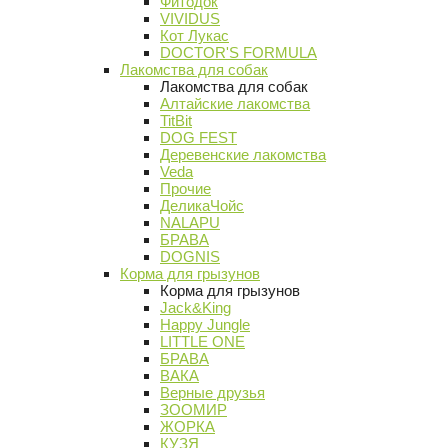
Фитодок
VIVIDUS
Кот Лукас
DOCTOR'S FORMULA
Лакомства для собак
Лакомства для собак
Алтайские лакомства
TitBit
DOG FEST
Деревенские лакомства
Veda
Прочие
ДеликаЧойс
NALAPU
БРАВА
DOGNIS
Корма для грызунов
Корма для грызунов
Jack&King
Happy Jungle
LITTLE ONE
БРАВА
ВАКА
Верные друзья
ЗООМИР
ЖОРКА
КУЗЯ