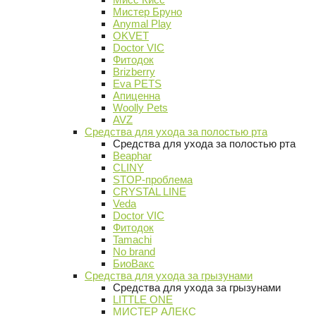
Мистер Бруно
Anymal Play
OKVET
Doctor VIC
Фитодок
Brizberry
Eva PETS
Апиценна
Woolly Pets
AVZ
Средства для ухода за полостью рта
Средства для ухода за полостью рта
Beaphar
CLINY
STOP-проблема
CRYSTAL LINE
Veda
Doctor VIC
Фитодок
Tamachi
No brand
БиоВакс
Средства для ухода за грызунами
Средства для ухода за грызунами
LITTLE ONE
МИСТЕР АЛЕКС