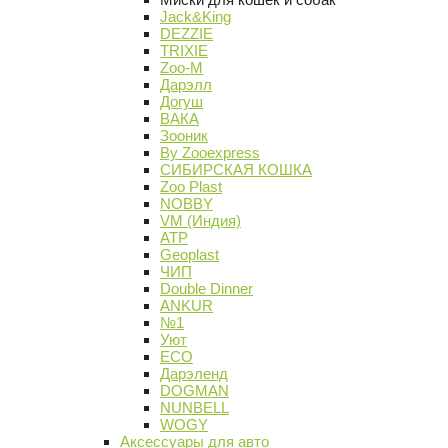
Jack&King
DEZZIE
TRIXIE
Zoo-M
Дарэлл
Догуш
ВАКА
Зооник
By Zooexpress
СИБИРСКАЯ КОШКА
Zoo Plast
NOBBY
VM (Индия)
АТР
Geoplast
ЧИП
Double Dinner
ANKUR
№1
Уют
ECO
Дарэленд
DOGMAN
NUNBELL
WOGY
Аксессуары для авто