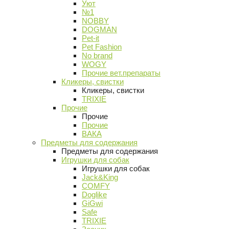
Уют
№1
NOBBY
DOGMAN
Pet-it
Pet Fashion
No brand
WOGY
Прочие вет.препараты
Кликеры, свистки
Кликеры, свистки
TRIXIE
Прочие
Прочие
Прочие
ВАКА
Предметы для содержания
Предметы для содержания
Игрушки для собак
Игрушки для собак
Jack&King
COMFY
Doglike
GiGwi
Safe
TRIXIE