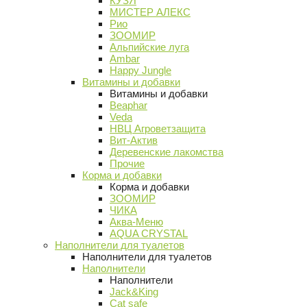
КУЗЯ
МИСТЕР АЛЕКС
Рио
ЗООМИР
Альпийские луга
Ambar
Happy Jungle
Витамины и добавки
Витамины и добавки
Beaphar
Veda
НВЦ Агроветзащита
Вит-Актив
Деревенские лакомства
Прочие
Корма и добавки
Корма и добавки
ЗООМИР
ЧИКА
Аква-Меню
AQUA CRYSTAL
Наполнители для туалетов
Наполнители для туалетов
Наполнители
Наполнители
Jack&King
Cat safe