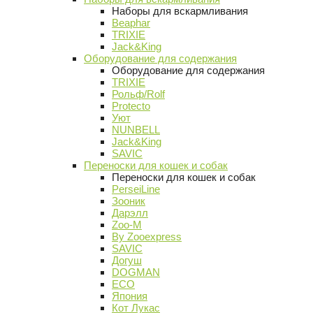
Наборы для вскармливания
Beaphar
TRIXIE
Jack&King
Оборудование для содержания
Оборудование для содержания
TRIXIE
Рольф/Rolf
Protecto
Уют
NUNBELL
Jack&King
SAVIC
Переноски для кошек и собак
Переноски для кошек и собак
PerseiLine
Зооник
Дарэлл
Zoo-M
By Zooexpress
SAVIC
Догуш
DOGMAN
ECO
Япония
Кот Лукас