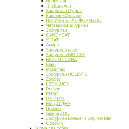
Happy Cat
Д-р Клаудер
Зоогурман Суфле
Кошачье Счастье
НАТУРАЛЬНАЯ ФОРМУЛА
Четвероногий гурман
Зоогурман
CANDYCAT
X-CAT
Амурр
Зоогурман пауч
Зоогурман BIG CAT
ВКУСМЯСИНА
Elato
Mr.Buffalo
Зоогурман HOLISTIC
Zoodiet
LEO&LUCY
Petibon
ENSO
P.E.P.P.O.
ЕМ ДО ДНА
Прочие
Siberia ZOO
Зоогурман Breeder`s way Vet Diet
Goodwin
Корма для собак