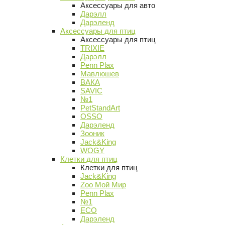
Аксессуары для авто
Дарэлл
Дарэленд
Аксессуары для птиц
Аксессуары для птиц
TRIXIE
Дарэлл
Penn Plax
Мавлюшев
ВАКА
SAVIC
№1
PetStandArt
OSSO
Дарэленд
Зооник
Jack&King
WOGY
Клетки для птиц
Клетки для птиц
Jack&King
Zoo Мой Мир
Penn Plax
№1
ECO
Дарэленд