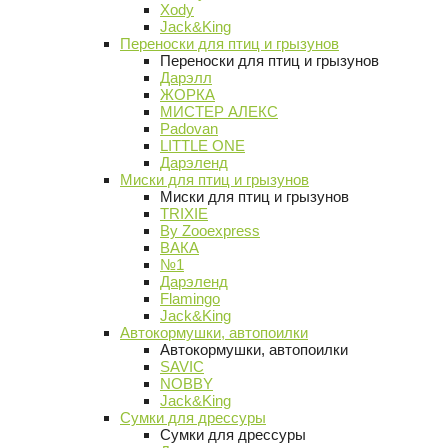
Xody
Jack&King
Переноски для птиц и грызунов
Переноски для птиц и грызунов
Дарэлл
ЖОРКА
МИСТЕР АЛЕКС
Padovan
LITTLE ONE
Дарэленд
Миски для птиц и грызунов
Миски для птиц и грызунов
TRIXIE
By Zooexpress
ВАКА
№1
Дарэленд
Flamingo
Jack&King
Автокормушки, автопоилки
Автокормушки, автопоилки
SAVIC
NOBBY
Jack&King
Сумки для дрессуры
Сумки для дрессуры