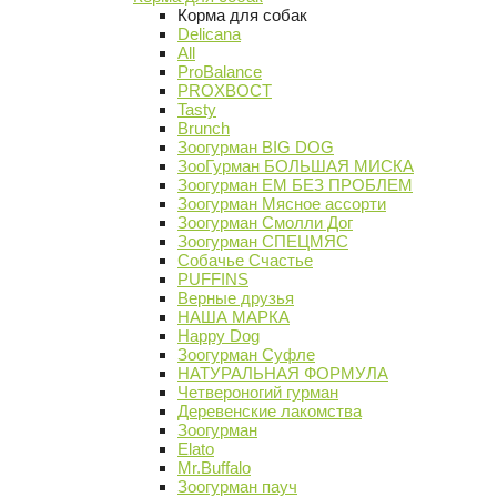
Корма для собак
Delicana
All
ProBalance
PROХВОСТ
Tasty
Brunch
Зоогурман BIG DOG
ЗооГурман БОЛЬШАЯ МИСКА
Зоогурман ЕМ БЕЗ ПРОБЛЕМ
Зоогурман Мясное ассорти
Зоогурман Смолли Дог
Зоогурман СПЕЦМЯС
Собачье Счастье
PUFFINS
Верные друзья
НАША МАРКА
Happy Dog
Зоогурман Суфле
НАТУРАЛЬНАЯ ФОРМУЛА
Четвероногий гурман
Деревенские лакомства
Зоогурман
Elato
Mr.Buffalo
Зоогурман пауч