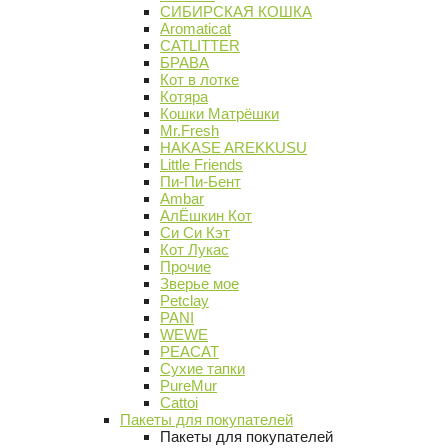
СИБИРСКАЯ КОШКА
Aromaticat
CATLITTER
БРАВА
Кот в лотке
Котяра
Кошки Матрёшки
Mr.Fresh
HAKASE AREKKUSU
Little Friends
Пи-Пи-Бент
Ambar
АлЁшкин Кот
Си Си Кэт
Кот Лукас
Прочие
Зверье мое
Petclay
PANI
WEWE
PEACAT
Сухие тапки
PureMur
Cattoi
Пакеты для покупателей
Пакеты для покупателей