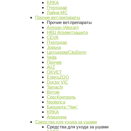
KRKA
Пчелодар
Лайна-МС
Прочие вет.препараты
Прочие вет.препараты
Алезан (Alezan)
НВЦ Агроветзащита
CEVA
Пчелодар
Зорька
Цитодерм/CitoDerm
Veda
Прочие
AVZ
OKVET
EnteroZOO
Doctor VIC
Tamachi
Ветом
СексКонтроль
Neoterica
Биоцентр "Чин"
KRKA
Апиценна
Средства для ухода за ушами
Средства для ухода за ушами