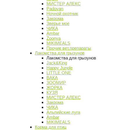
МИСТЕР АЛЕКС
Padovan
Ночной охотник
Закрома
Зверье мое
ЧИКА
Ambar
Zoonya
MIKIMEALS
Прочие вет.препараты
Лакомства для грызунов
Лакомства для грызунов
Jack&King
Happy Jungle
LITTLE ONE
ВАКА
ЗООМИР
ЖОРКА
КУЗЯ
МИСТЕР АЛЕКС
Закрома
ЧИКА
Альпийские луга
Ambar
MIKIMEALS
Корма для птиц