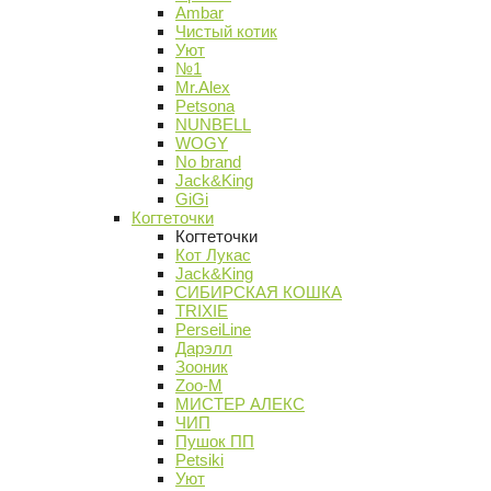
Ambar
Чистый котик
Уют
№1
Mr.Alex
Petsona
NUNBELL
WOGY
No brand
Jack&King
GiGi
Когтеточки
Когтеточки
Кот Лукас
Jack&King
СИБИРСКАЯ КОШКА
TRIXIE
PerseiLine
Дарэлл
Зооник
Zoo-M
МИСТЕР АЛЕКС
ЧИП
Пушок ПП
Petsiki
Уют