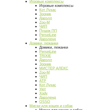
Игровые комплексы
Игровые комплексы
Кот Лукас
Зооник
Дарэлл
Zoo-M
ЧИП
Пушок ПП
PerseiLine
Дарэленд
Домики, лежанки
Домики, лежанки
PerseiLine
TRIXIE
Дарэлл
Зооник
МИСТЕР АЛЕКС
Zoo-M
ЧИП
АТР
Кот Лукас
Уют
Xody
Дарэленд
OSSO
Миски для кошек и собак
Миски для кошек и собак