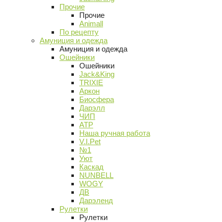
Прочие
Прочие
Animall
По рецепту
Амуниция и одежда
Амуниция и одежда
Ошейники
Ошейники
Jack&King
TRIXIE
Аркон
Биосфера
Дарэлл
ЧИП
АТР
Наша ручная работа
V.I.Pet
№1
Уют
Каскад
NUNBELL
WOGY
ДВ
Дарэленд
Рулетки
Рулетки