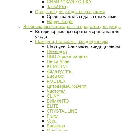
СИБИРСКАЯ КОШКА
Jack&King
Средства для ухода за грызунами
Средства для ухода за грызунами
Happy Jungle
Ветеринарные препараты и средства для ухода
Ветеринарные препараты и средства для
ухода
Шампуни, бальзамы, кондиционеры
Шампуни, бальзамы, кондиционеры
Пчелодар
НВЦ Агроветзащита
Herba Vitae
KERATIN+
Айда гулять!
БиоВакс
POLIDEX
Цитодерм/CitoDerm
Чистотел
CLINY
БИМФИТО
ELITE
CRYSTAL LINE
Frutty
Veda
БиоФлор
Мисс Кисс