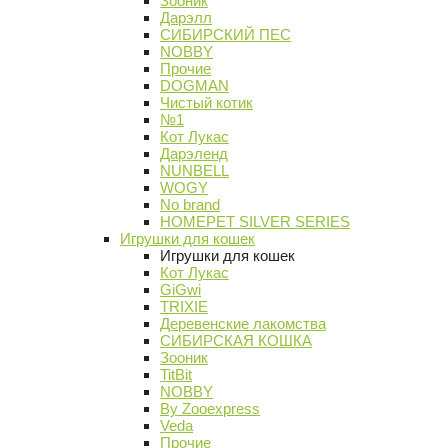
Зооник
Дарэлл
СИБИРСКИЙ ПЕС
NOBBY
Прочие
DOGMAN
Чистый котик
№1
Кот Лукас
Дарэленд
NUNBELL
WOGY
No brand
HOMEPET SILVER SERIES
Игрушки для кошек
Игрушки для кошек
Кот Лукас
GiGwi
TRIXIE
Деревенские лакомства
СИБИРСКАЯ КОШКА
Зооник
TitBit
NOBBY
By Zooexpress
Veda
Прочие