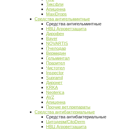
Тиксфли
Апиценна
MaxiDrops
Средства антигельминтные
Средства антигельминтные
НВЦ Агроветзащита
Дирофен
Bayer
NOVARTIS
Пчелодар
Вермидин
Гельминтал
Празител
Чистотел
Inspector
Supramil
Диронет
KRKA
Neoterica
AVZ
Апиценна
Прочие вет.препараты
Средства антибактериальные
Средства антибактериальные
Цитодерм/CitoDerm
НВЦ Агроветзащита