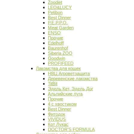
Zoodiet
LEO&LUCY
Petibon
Best Dinner
P.E.P.P.O.
Meat Garden
ENSO
Прочие
Edelhoff
Baurenhof
Siberia ZOO
Goodwin
PROFIFEED
Лакомства для кошек
НВЦ Агроветзащита
Деревенские лакомства
TitBit
Эдель Кет, Эдель Дог
Альпийские луга
Прочие
4 с хвостиком
Best Dinner
Фитодок
VIVIDUS
Кот Лукас
DOCTOR'S FORMULA