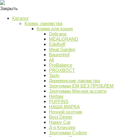
Закрыть
Каталог
Корма, лакомства
Корма для кошек
Delicana
MEALGRAND
Edelhoff
Meat Garden
Baurenhof
All
ProBalance
PROХВОСТ
Tasty
Деревенские лакомства
Зоогурман ЕМ БЕЗ ПРОБЛЕМ
Зоогурман Мясное ассорти
Herbax
PUFFINS
НАША МАРКА
Ночной охотник
Best Dinner
Happy Cat
Д-р Клаудер
Зоогурман Суфле