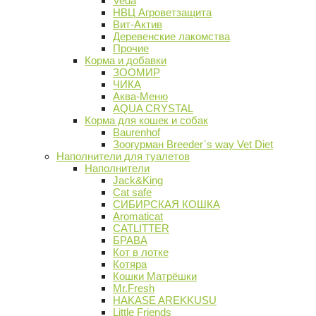
Veda
НВЦ Агроветзащита
Вит-Актив
Деревенские лакомства
Прочие
Корма и добавки
ЗООМИР
ЧИКА
Аква-Меню
AQUA CRYSTAL
Корма для кошек и собак
Baurenhof
Зоогурман Breeder`s way Vet Diet
Наполнители для туалетов
Наполнители
Jack&King
Cat safe
СИБИРСКАЯ КОШКА
Aromaticat
CATLITTER
БРАВА
Кот в лотке
Котяра
Кошки Матрёшки
Mr.Fresh
HAKASE AREKKUSU
Little Friends