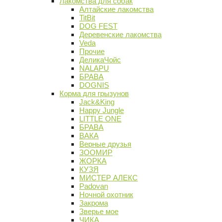
Лакомства для собак
Алтайские лакомства
TitBit
DOG FEST
Деревенские лакомства
Veda
Прочие
ДеликаЧойс
NALAPU
БРАВА
DOGNIS
Корма для грызунов
Jack&King
Happy Jungle
LITTLE ONE
БРАВА
ВАКА
Верные друзья
ЗООМИР
ЖОРКА
КУЗЯ
МИСТЕР АЛЕКС
Padovan
Ночной охотник
Закрома
Зверье мое
ЧИКА