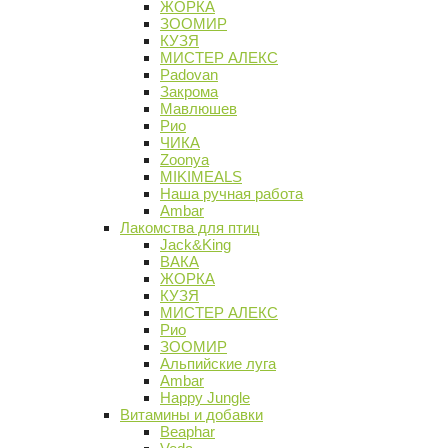
ЖОРКА
ЗООМИР
КУЗЯ
МИСТЕР АЛЕКС
Padovan
Закрома
Мавлюшев
Рио
ЧИКА
Zoonya
MIKIMEALS
Наша ручная работа
Ambar
Лакомства для птиц
Jack&King
ВАКА
ЖОРКА
КУЗЯ
МИСТЕР АЛЕКС
Рио
ЗООМИР
Альпийские луга
Ambar
Happy Jungle
Витамины и добавки
Beaphar