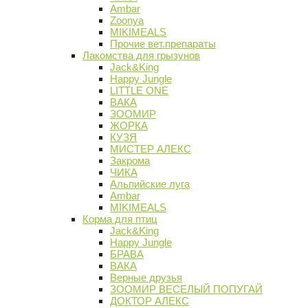
Ambar
Zoonya
MIKIMEALS
Прочие вет.препараты
Лакомства для грызунов
Jack&King
Happy Jungle
LITTLE ONE
ВАКА
ЗООМИР
ЖОРКА
КУЗЯ
МИСТЕР АЛЕКС
Закрома
ЧИКА
Альпийские луга
Ambar
MIKIMEALS
Корма для птиц
Jack&King
Happy Jungle
БРАВА
ВАКА
Верные друзья
ЗООМИР ВЕСЕЛЫЙ ПОПУГАЙ
ДОКТОР АЛЕКС