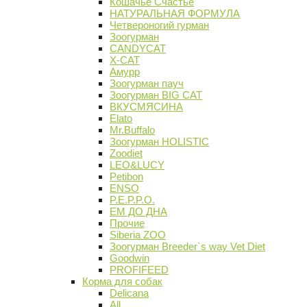
Кошачье Счастье
НАТУРАЛЬНАЯ ФОРМУЛА
Четвероногий гурман
Зоогурман
CANDYCAT
X-CAT
Амурр
Зоогурман пауч
Зоогурман BIG CAT
ВКУСМЯСИНА
Elato
Mr.Buffalo
Зоогурман HOLISTIC
Zoodiet
LEO&LUCY
Petibon
ENSO
P.E.P.P.O.
ЕМ ДО ДНА
Прочие
Siberia ZOO
Зоогурман Breeder`s way Vet Diet
Goodwin
PROFIFEED
Корма для собак
Delicana
All