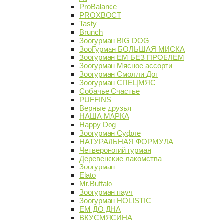
ProBalance
PROХВОСТ
Tasty
Brunch
Зоогурман BIG DOG
ЗооГурман БОЛЬШАЯ МИСКА
Зоогурман ЕМ БЕЗ ПРОБЛЕМ
Зоогурман Мясное ассорти
Зоогурман Смолли Дог
Зоогурман СПЕЦМЯС
Собачье Счастье
PUFFINS
Верные друзья
НАША МАРКА
Happy Dog
Зоогурман Суфле
НАТУРАЛЬНАЯ ФОРМУЛА
Четвероногий гурман
Деревенские лакомства
Зоогурман
Elato
Mr.Buffalo
Зоогурман пауч
Зоогурман HOLISTIC
ЕМ ДО ДНА
ВКУСМЯСИНА