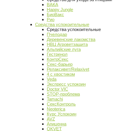
ВАКА
Happy Jungle
БиоВакс
Рио
Средства успокоительные
Средства успокоительные
Пчелодар
Деревенские лакомства
НВЦ Агроветзащита
Альпийские луга
Гестренол
КонтрСекс
Секс-барьер
Релаксивет/Relaxivet
4 с хвостиком
Veda
Экспресс успокоин
Doctor VIC
STOP-проблема
Tamachi
СексКонтроль
Neoterica
Курс Успокоин
AVZ
Апиценна
OKVET