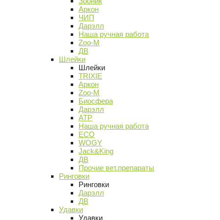
Зооник
Аркон
ЧИП
Дарэлл
Наша ручная работа
Zoo-M
ДВ
Шлейки
Шлейки
TRIXIE
Аркон
Zoo-M
Биосфера
Дарэлл
АТР
Наша ручная работа
ECO
WOGY
Jack&King
ДВ
Прочие вет.препараты
Ринговки
Ринговки
Дарэлл
ДВ
Удавки
Удавки