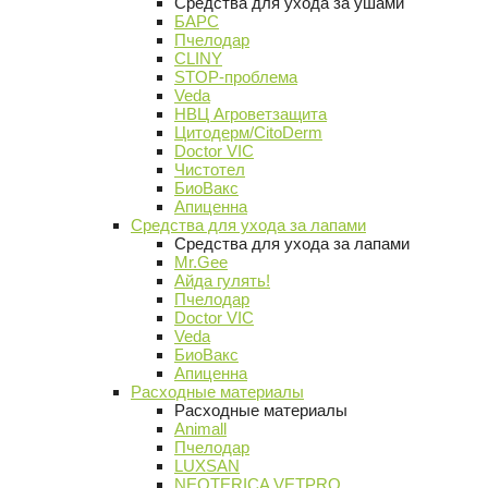
Средства для ухода за ушами
БАРС
Пчелодар
CLINY
STOP-проблема
Veda
НВЦ Агроветзащита
Цитодерм/CitoDerm
Doctor VIC
Чистотел
БиоВакс
Апиценна
Средства для ухода за лапами
Средства для ухода за лапами
Mr.Gee
Айда гулять!
Пчелодар
Doctor VIC
Veda
БиоВакс
Апиценна
Расходные материалы
Расходные материалы
Animall
Пчелодар
LUXSAN
NEOTERICA VETPRO