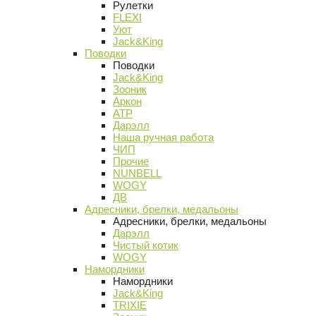
Рулетки
FLEXI
Уют
Jack&King
Поводки
Поводки
Jack&King
Зооник
Аркон
АТР
Дарэлл
Наша ручная работа
ЧИП
Прочие
NUNBELL
WOGY
ДВ
Адресники, брелки, медальоны
Адресники, брелки, медальоны
Дарэлл
Чистый котик
WOGY
Намордники
Намордники
Jack&King
TRIXIE