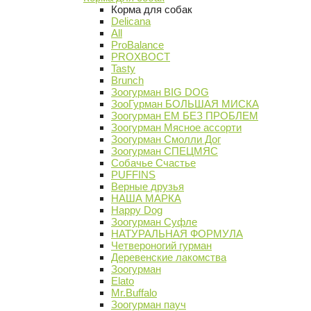
Корма для собак
Delicana
All
ProBalance
PROХВОСТ
Tasty
Brunch
Зоогурман BIG DOG
ЗооГурман БОЛЬШАЯ МИСКА
Зоогурман ЕМ БЕЗ ПРОБЛЕМ
Зоогурман Мясное ассорти
Зоогурман Смолли Дог
Зоогурман СПЕЦМЯС
Собачье Счастье
PUFFINS
Верные друзья
НАША МАРКА
Happy Dog
Зоогурман Суфле
НАТУРАЛЬНАЯ ФОРМУЛА
Четвероногий гурман
Деревенские лакомства
Зоогурман
Elato
Mr.Buffalo
Зоогурман пауч