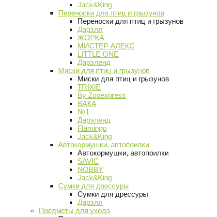
Jack&King
Переноски для птиц и грызунов
Переноски для птиц и грызунов
Дарэлл
ЖОРКА
МИСТЕР АЛЕКС
LITTLE ONE
Дарэленд
Миски для птиц и грызунов
Миски для птиц и грызунов
TRIXIE
By Zooexpress
ВАКА
№1
Дарэленд
Flamingo
Jack&King
Автокормушки, автопоилки
Автокормушки, автопоилки
SAVIC
NOBBY
Jack&King
Сумки для дрессуры
Сумки для дрессуры
Дарэлл
Предметы для ухода