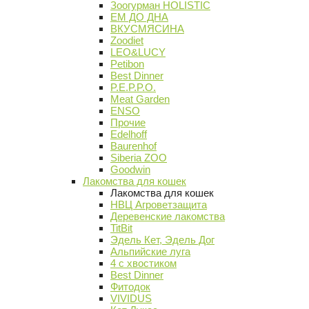
Зоогурман HOLISTIC
ЕМ ДО ДНА
ВКУСМЯСИНА
Zoodiet
LEO&LUCY
Petibon
Best Dinner
P.E.P.P.O.
Meat Garden
ENSO
Прочие
Edelhoff
Baurenhof
Siberia ZOO
Goodwin
Лакомства для кошек
Лакомства для кошек
НВЦ Агроветзащита
Деревенские лакомства
TitBit
Эдель Кет, Эдель Дог
Альпийские луга
4 с хвостиком
Best Dinner
Фитодок
VIVIDUS