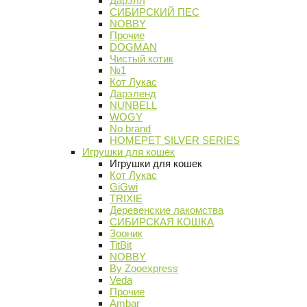
Дарэлл
СИБИРСКИЙ ПЕС
NOBBY
Прочие
DOGMAN
Чистый котик
№1
Кот Лукас
Дарэленд
NUNBELL
WOGY
No brand
HOMEPET SILVER SERIES
Игрушки для кошек
Игрушки для кошек
Кот Лукас
GiGwi
TRIXIE
Деревенские лакомства
СИБИРСКАЯ КОШКА
Зооник
TitBit
NOBBY
By Zooexpress
Veda
Прочие
Ambar