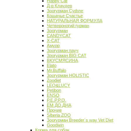
Happy Cat
Д-р Клаудер
Зоогурман Суфле
Кошачье Счастье
НАТУРАЛЬНАЯ ФОРМУЛА
Четвероногий гурман
Зоогурман
CANDYCAT
X-CAT
Амурр
Зоогурман пауч
Зоогурман BIG CAT
ВКУСМЯСИНА
Elato
Mr.Buffalo
Зоогурман HOLISTIC
Zoodiet
LEO&LUCY
Petibon
ENSO
P.E.P.P.O.
ЕМ ДО ДНА
Прочие
Siberia ZOO
Зоогурман Breeder`s way Vet Diet
Goodwin
Корма для собак