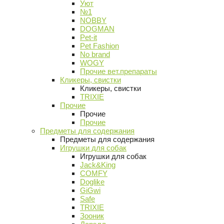
Уют
№1
NOBBY
DOGMAN
Pet-it
Pet Fashion
No brand
WOGY
Прочие вет.препараты
Кликеры, свистки
Кликеры, свистки
TRIXIE
Прочие
Прочие
Прочие
Предметы для содержания
Предметы для содержания
Игрушки для собак
Игрушки для собак
Jack&King
COMFY
Doglike
GiGwi
Safe
TRIXIE
Зооник