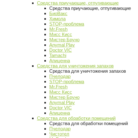
Средства приучающие, отпугивающие
Средства приучающие, отпугивающие
БиоВакс
Химола
STOP-проблема
Mr.Fresh
Мисс Кисс
Мистер Бруно
Anymal Play
Doctor VIC
Tamachi
Апиценна
Средства для уничтожения запахов
Средства для уничтожения запахов
Пчелодар
STOP-проблема
Mr.Fresh
Мисс Кисс
Мистер Бруно
Anymal Play
Doctor VIC
Апиценна
Средства для обработки помещений
Средства для обработки помещений
Пчелодар
Чистотел