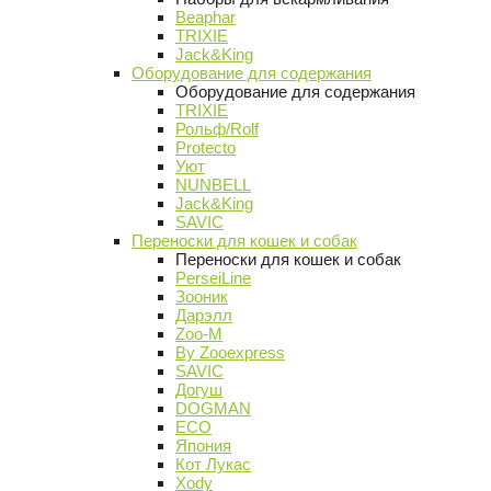
Beaphar
TRIXIE
Jack&King
Оборудование для содержания
Оборудование для содержания
TRIXIE
Рольф/Rolf
Protecto
Уют
NUNBELL
Jack&King
SAVIC
Переноски для кошек и собак
Переноски для кошек и собак
PerseiLine
Зооник
Дарэлл
Zoo-M
By Zooexpress
SAVIC
Догуш
DOGMAN
ECO
Япония
Кот Лукас
Xody