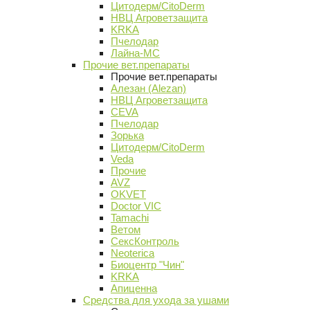
Цитодерм/CitoDerm
НВЦ Агроветзащита
KRKA
Пчелодар
Лайна-МС
Прочие вет.препараты
Прочие вет.препараты
Алезан (Alezan)
НВЦ Агроветзащита
CEVA
Пчелодар
Зорька
Цитодерм/CitoDerm
Veda
Прочие
AVZ
OKVET
Doctor VIC
Tamachi
Ветом
СексКонтроль
Neoterica
Биоцентр "Чин"
KRKA
Апиценна
Средства для ухода за ушами