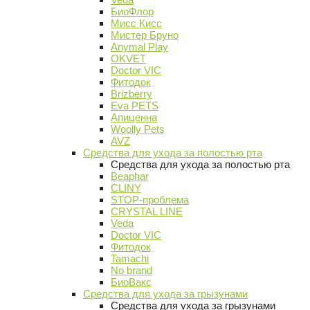
БиоФлор
Мисс Кисс
Мистер Бруно
Anymal Play
OKVET
Doctor VIC
Фитодок
Brizberry
Eva PETS
Апиценна
Woolly Pets
AVZ
Средства для ухода за полостью рта
Средства для ухода за полостью рта
Beaphar
CLINY
STOP-проблема
CRYSTAL LINE
Veda
Doctor VIC
Фитодок
Tamachi
No brand
БиоВакс
Средства для ухода за грызунами
Средства для ухода за грызунами