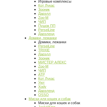
Игровые комплексы
Кот Лукас
Зооник
Дарэлл
Zoo-M
ЧИП
Пушок ПП
PerseiLine
Дарэленд
Домики, лежанки
Домики, лежанки
PerseiLine
TRIXIE
Дарэлл
Зооник
МИСТЕР АЛЕКС
Zoo-M
ЧИП
АТР
Кот Лукас
Уют
Xody
Дарэленд
OSSO
Миски для кошек и собак
Миски для кошек и собак
Jack&King