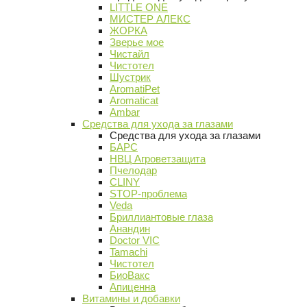
LITTLE ONE
МИСТЕР АЛЕКС
ЖОРКА
Зверье мое
Чистайл
Чистотел
Шустрик
AromatiPet
Aromaticat
Ambar
Средства для ухода за глазами
Средства для ухода за глазами
БАРС
НВЦ Агроветзащита
Пчелодар
CLINY
STOP-проблема
Veda
Бриллиантовые глаза
Анандин
Doctor VIC
Tamachi
Чистотел
БиоВакс
Апиценна
Витамины и добавки