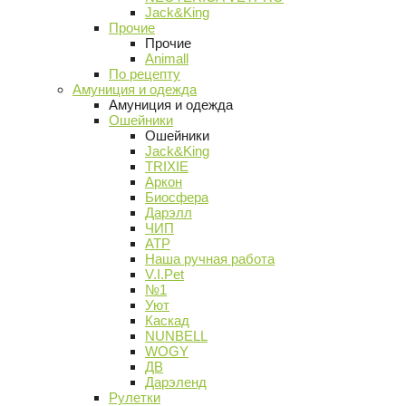
Jack&King
Прочие
Прочие
Animall
По рецепту
Амуниция и одежда
Амуниция и одежда
Ошейники
Ошейники
Jack&King
TRIXIE
Аркон
Биосфера
Дарэлл
ЧИП
АТР
Наша ручная работа
V.I.Pet
№1
Уют
Каскад
NUNBELL
WOGY
ДВ
Дарэленд
Рулетки