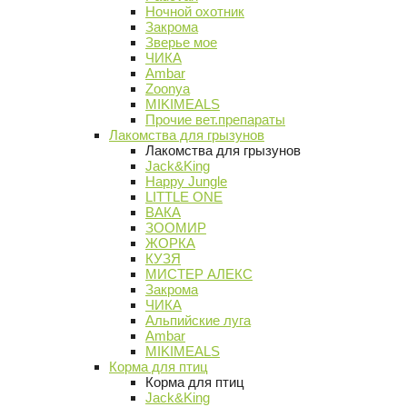
Ночной охотник
Закрома
Зверье мое
ЧИКА
Ambar
Zoonya
MIKIMEALS
Прочие вет.препараты
Лакомства для грызунов
Лакомства для грызунов
Jack&King
Happy Jungle
LITTLE ONE
ВАКА
ЗООМИР
ЖОРКА
КУЗЯ
МИСТЕР АЛЕКС
Закрома
ЧИКА
Альпийские луга
Ambar
MIKIMEALS
Корма для птиц
Корма для птиц
Jack&King