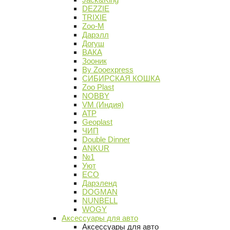
DEZZIE
TRIXIE
Zoo-M
Дарэлл
Догуш
ВАКА
Зооник
By Zooexpress
СИБИРСКАЯ КОШКА
Zoo Plast
NOBBY
VM (Индия)
АТР
Geoplast
ЧИП
Double Dinner
ANKUR
№1
Уют
ECO
Дарэленд
DOGMAN
NUNBELL
WOGY
Аксессуары для авто
Аксессуары для авто