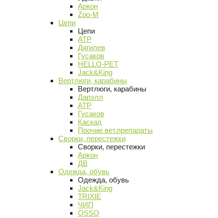
Аркон
Zoo-M
Цепи
Цепи
АТР
Дягилев
Гусаков
HELLO-PET
Jack&King
Вертлюги, карабины
Вертлюги, карабины
Дарэлл
АТР
Гусаков
Каскад
Прочие вет.препараты
Сворки, перестежки
Сворки, перестежки
Аркон
ДВ
Одежда, обувь
Одежда, обувь
Jack&King
TRIXIE
ЧИП
OSSO