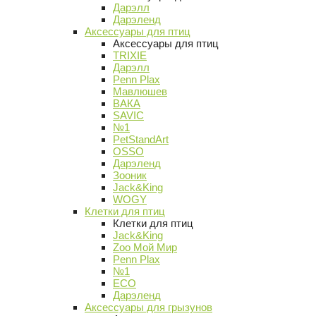
Дарэлл
Дарэленд
Аксессуары для птиц
Аксессуары для птиц
TRIXIE
Дарэлл
Penn Plax
Мавлюшев
ВАКА
SAVIC
№1
PetStandArt
OSSO
Дарэленд
Зооник
Jack&King
WOGY
Клетки для птиц
Клетки для птиц
Jack&King
Zoo Мой Мир
Penn Plax
№1
ECO
Дарэленд
Аксессуары для грызунов