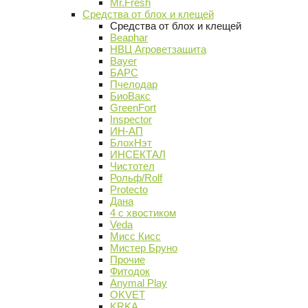
Mr.Fresh
Средства от блох и клещей
Средства от блох и клещей
Beaphar
НВЦ Агроветзащита
Bayer
БАРС
Пчелодар
БиоВакс
GreenFort
Inspector
ИН-АП
БлохНэт
ИНСЕКТАЛ
Чистотел
Рольф/Rolf
Protecto
Дана
4 с хвостиком
Veda
Мисс Кисс
Мистер Бруно
Прочие
Фитодок
Anymal Play
OKVET
KRKA