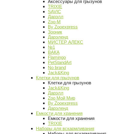
Аксессуары для грызунов
TRIXIE
SAVIC
Дарэлл
Zoo-M
By Zooexpress
Зооник
Дарэленд
МИСТЕР АЛЕКС
№1
ВАКА
Flamingo
PetStandArt
No brand
Jack&King
Клетки для грызунов
Клетки для грызунов
Jack&King
Дарэлл
Zoo Мой Мир
By Zooexpress
Дарэленд
Емкости для хранения
Емкости для хранения
TRIXIE
Наборы для вскармливания
Наборы для вскармливания