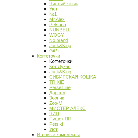
Чистый котик
Уют
№1
Mr.Alex
Petsona
NUNBELL
WOGY
No brand
Jack&King
GiGi
Когтеточки
Когтеточки
Кот Лукас
Jack&King
СИБИРСКАЯ КОШКА
TRIXIE
PerseiLine
Дарэлл
Зооник
Zoo-M
МИСТЕР АЛЕКС
ЧИП
Пушок ПП
Petsiki
Уют
Игровые комплексы