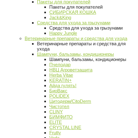
Пакеты для покупателей
Пакеты для покупателей
СИБИРСКАЯ КОШКА
Jack&King
Средства для ухода за грызунами
Средства для ухода за грызунами
Happy Jungle
Ветеринарные препараты и средства для ухода
Ветеринарные препараты и средства для
ухода
Шампуни, бальзамы, кондиционеры
Шампуни, бальзамы, кондиционеры
Пчелодар
НВЦ Агроветзащита
Herba Vitae
KERATIN+
Айда гулять!
БиоВакс
POLIDEX
Цитодерм/CitoDerm
Чистотел
CLINY
БИМФИТО
ELITE
CRYSTAL LINE
Frutty
Veda