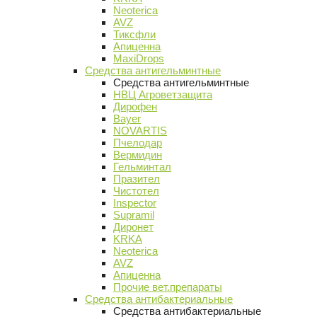
Neoterica
AVZ
Тиксфли
Апиценна
MaxiDrops
Средства антигельминтные
Средства антигельминтные
НВЦ Агроветзащита
Дирофен
Bayer
NOVARTIS
Пчелодар
Вермидин
Гельминтал
Празител
Чистотел
Inspector
Supramil
Диронет
KRKA
Neoterica
AVZ
Апиценна
Прочие вет.препараты
Средства антибактериальные
Средства антибактериальные