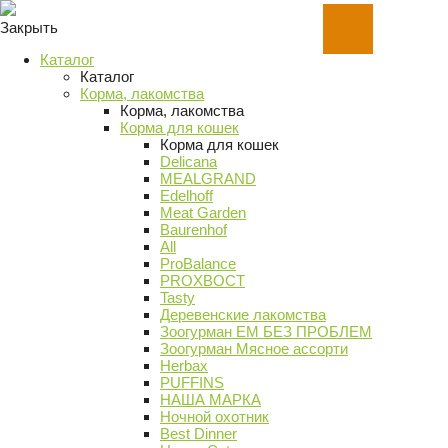
Закрыть
Каталог
Каталог
Корма, лакомства
Корма, лакомства
Корма для кошек
Корма для кошек
Delicana
MEALGRAND
Edelhoff
Meat Garden
Baurenhof
All
ProBalance
PROХВОСТ
Tasty
Деревенские лакомства
Зоогурман ЕМ БЕЗ ПРОБЛЕМ
Зоогурман Мясное ассорти
Herbax
PUFFINS
НАША МАРКА
Ночной охотник
Best Dinner