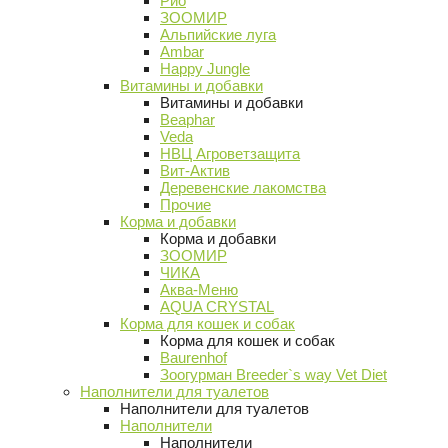
Рио
ЗООМИР
Альпийские луга
Ambar
Happy Jungle
Витамины и добавки
Витамины и добавки
Beaphar
Veda
НВЦ Агроветзащита
Вит-Актив
Деревенские лакомства
Прочие
Корма и добавки
Корма и добавки
ЗООМИР
ЧИКА
Аква-Меню
AQUA CRYSTAL
Корма для кошек и собак
Корма для кошек и собак
Baurenhof
Зоогурман Breeder`s way Vet Diet
Наполнители для туалетов
Наполнители для туалетов
Наполнители
Наполнители