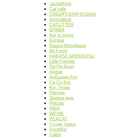
Jack&King
Cat safe
СИБИРСКАЯ КОШКА
Aromaticat
CATLITTER
БРАВА
Кот в лотке
Котяра
Кошки Матрёшки
Mr.Fresh
HAKASE AREKKUSU
Little Friends
Пи-Пи-Бент
Ambar
АлЁшкин Кот
Си Си Кэт
Кот Лукас
Прочие
Зверье мое
Petclay
PANI
WEWE
PEACAT
Сухие тапки
PureMur
Cattoi