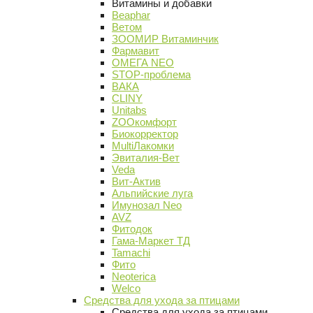
Витамины и добавки
Beaphar
Ветом
ЗООМИР Витаминчик
Фармавит
ОМЕГА NEO
STOP-проблема
ВАКА
CLINY
Unitabs
ZOOкомфорт
Биокорректор
MultiЛакомки
Эвиталия-Вет
Veda
Вит-Актив
Альпийские луга
Имунозал Neo
AVZ
Фитодок
Гама-Маркет ТД
Tamachi
Фито
Neoterica
Welco
Средства для ухода за птицами
Средства для ухода за птицами