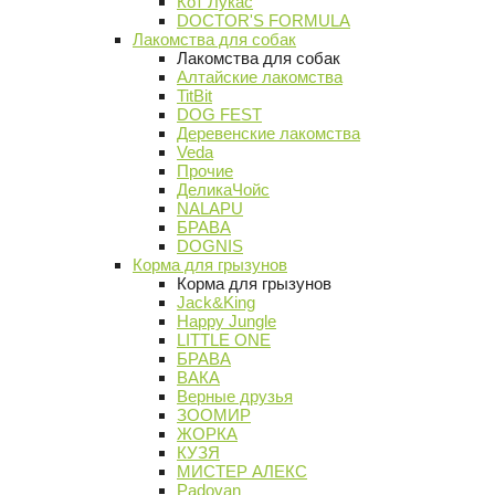
Кот Лукас
DOCTOR'S FORMULA
Лакомства для собак
Лакомства для собак
Алтайские лакомства
TitBit
DOG FEST
Деревенские лакомства
Veda
Прочие
ДеликаЧойс
NALAPU
БРАВА
DOGNIS
Корма для грызунов
Корма для грызунов
Jack&King
Happy Jungle
LITTLE ONE
БРАВА
ВАКА
Верные друзья
ЗООМИР
ЖОРКА
КУЗЯ
МИСТЕР АЛЕКС
Padovan