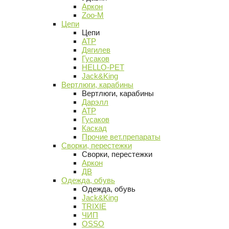
Аркон
Zoo-M
Цепи
Цепи
АТР
Дягилев
Гусаков
HELLO-PET
Jack&King
Вертлюги, карабины
Вертлюги, карабины
Дарэлл
АТР
Гусаков
Каскад
Прочие вет.препараты
Сворки, перестежки
Сворки, перестежки
Аркон
ДВ
Одежда, обувь
Одежда, обувь
Jack&King
TRIXIE
ЧИП
OSSO