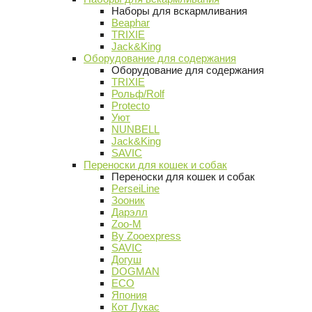
Наборы для вскармливания
Beaphar
TRIXIE
Jack&King
Оборудование для содержания
Оборудование для содержания
TRIXIE
Рольф/Rolf
Protecto
Уют
NUNBELL
Jack&King
SAVIC
Переноски для кошек и собак
Переноски для кошек и собак
PerseiLine
Зооник
Дарэлл
Zoo-M
By Zooexpress
SAVIC
Догуш
DOGMAN
ECO
Япония
Кот Лукас