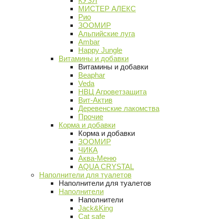
КУЗЯ
МИСТЕР АЛЕКС
Рио
ЗООМИР
Альпийские луга
Ambar
Happy Jungle
Витамины и добавки
Витамины и добавки
Beaphar
Veda
НВЦ Агроветзащита
Вит-Актив
Деревенские лакомства
Прочие
Корма и добавки
Корма и добавки
ЗООМИР
ЧИКА
Аква-Меню
AQUA CRYSTAL
Наполнители для туалетов
Наполнители для туалетов
Наполнители
Наполнители
Jack&King
Cat safe