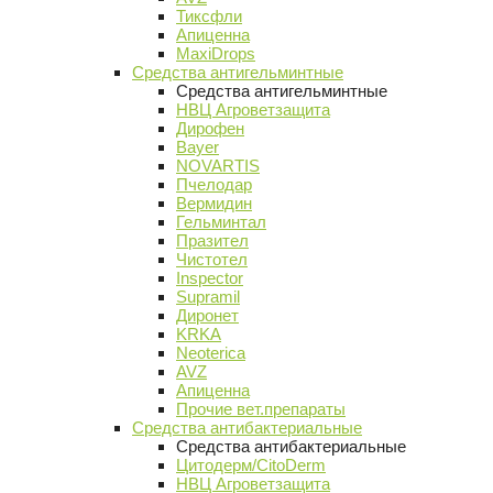
Тиксфли
Апиценна
MaxiDrops
Средства антигельминтные
Средства антигельминтные
НВЦ Агроветзащита
Дирофен
Bayer
NOVARTIS
Пчелодар
Вермидин
Гельминтал
Празител
Чистотел
Inspector
Supramil
Диронет
KRKA
Neoterica
AVZ
Апиценна
Прочие вет.препараты
Средства антибактериальные
Средства антибактериальные
Цитодерм/CitoDerm
НВЦ Агроветзащита