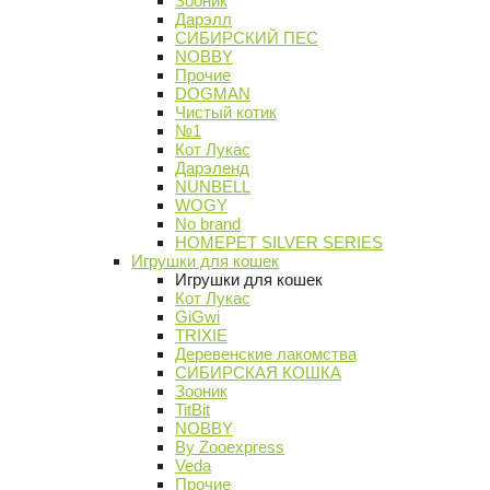
Зооник
Дарэлл
СИБИРСКИЙ ПЕС
NOBBY
Прочие
DOGMAN
Чистый котик
№1
Кот Лукас
Дарэленд
NUNBELL
WOGY
No brand
HOMEPET SILVER SERIES
Игрушки для кошек
Игрушки для кошек
Кот Лукас
GiGwi
TRIXIE
Деревенские лакомства
СИБИРСКАЯ КОШКА
Зооник
TitBit
NOBBY
By Zooexpress
Veda
Прочие