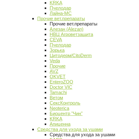
KRKA
Пчелодар
Лайна-МС
Прочие вет.препараты
Прочие вет.препараты
Алезан (Alezan)
НВЦ Агроветзащита
CEVA
Пчелодар
Зорька
Цитодерм/CitoDerm
Veda
Прочие
AVZ
OKVET
EnteroZOO
Doctor VIC
Tamachi
Ветом
СексКонтроль
Neoterica
Биоцентр "Чин"
KRKA
Апиценна
Средства для ухода за ушами
Средства для ухода за ушами