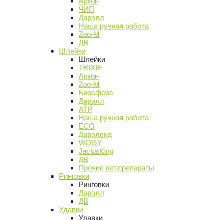
Аркон
ЧИП
Дарэлл
Наша ручная работа
Zoo-M
ДВ
Шлейки
Шлейки
TRIXIE
Аркон
Zoo-M
Биосфера
Дарэлл
АТР
Наша ручная работа
ECO
Дарэленд
WOGY
Jack&King
ДВ
Прочие вет.препараты
Ринговки
Ринговки
Дарэлл
ДВ
Удавки
Удавки