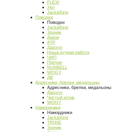
FLEXI
Уют
Jack&King
Поводки
Поводки
Jack&King
Зооник
Аркон
АТР
Дарэлл
Наша ручная работа
ЧИП
Прочие
NUNBELL
WOGY
ДВ
Адресники, брелки, медальоны
Адресники, брелки, медальоны
Дарэлл
Чистый котик
WOGY
Намордники
Намордники
Jack&King
TRIXIE
Зооник