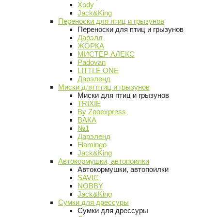
Xody
Jack&King
Переноски для птиц и грызунов
Переноски для птиц и грызунов
Дарэлл
ЖОРКА
МИСТЕР АЛЕКС
Padovan
LITTLE ONE
Дарэленд
Миски для птиц и грызунов
Миски для птиц и грызунов
TRIXIE
By Zooexpress
ВАКА
№1
Дарэленд
Flamingo
Jack&King
Автокормушки, автопоилки
Автокормушки, автопоилки
SAVIC
NOBBY
Jack&King
Сумки для дрессуры
Сумки для дрессуры