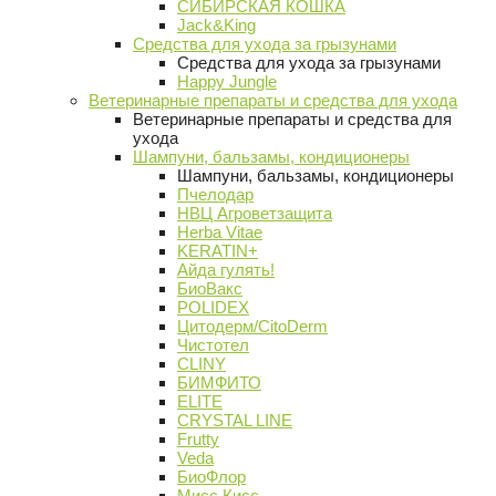
СИБИРСКАЯ КОШКА
Jack&King
Средства для ухода за грызунами
Средства для ухода за грызунами
Happy Jungle
Ветеринарные препараты и средства для ухода
Ветеринарные препараты и средства для
ухода
Шампуни, бальзамы, кондиционеры
Шампуни, бальзамы, кондиционеры
Пчелодар
НВЦ Агроветзащита
Herba Vitae
KERATIN+
Айда гулять!
БиоВакс
POLIDEX
Цитодерм/CitoDerm
Чистотел
CLINY
БИМФИТО
ELITE
CRYSTAL LINE
Frutty
Veda
БиоФлор
Мисс Кисс