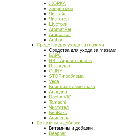
ЖОРКА
Зверье мое
Чистайл
Чистотел
Шустрик
AromatiPet
Aromaticat
Ambar
Средства для ухода за глазами
Средства для ухода за глазами
БАРС
НВЦ Агроветзащита
Пчелодар
CLINY
STOP-проблема
Veda
Бриллиантовые глаза
Анандин
Doctor VIC
Tamachi
Чистотел
БиоВакс
Апиценна
Витамины и добавки
Витамины и добавки
Beaphar