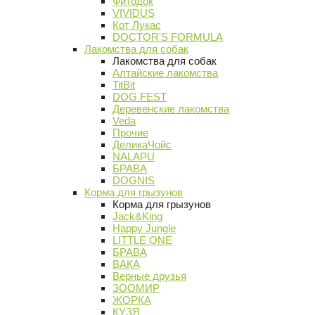
Фитодок
VIVIDUS
Кот Лукас
DOCTOR'S FORMULA
Лакомства для собак
Лакомства для собак
Алтайские лакомства
TitBit
DOG FEST
Деревенские лакомства
Veda
Прочие
ДеликаЧойс
NALAPU
БРАВА
DOGNIS
Корма для грызунов
Корма для грызунов
Jack&King
Happy Jungle
LITTLE ONE
БРАВА
ВАКА
Верные друзья
ЗООМИР
ЖОРКА
КУЗЯ