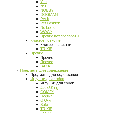
Уют
№1
NOBBY
DOGMAN
Pet-it
Pet Fashion
No brand
WOGY
Прочие вет.препараты
Кликеры, свистки
Кликеры, свистки
TRIXIE
Прочие
Прочие
Прочие
ВАКА
Предметы для содержания
Предметы для содержания
Игрушки для собак
Игрушки для собак
Jack&King
COMFY
Doglike
GiGwi
Safe
TRIXIE