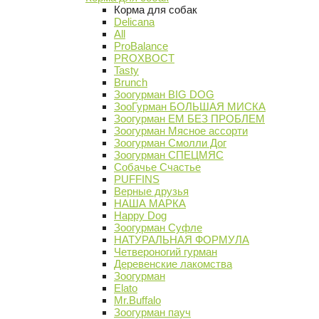
Корма для собак
Delicana
All
ProBalance
PROХВОСТ
Tasty
Brunch
Зоогурман BIG DOG
ЗооГурман БОЛЬШАЯ МИСКА
Зоогурман ЕМ БЕЗ ПРОБЛЕМ
Зоогурман Мясное ассорти
Зоогурман Смолли Дог
Зоогурман СПЕЦМЯС
Собачье Счастье
PUFFINS
Верные друзья
НАША МАРКА
Happy Dog
Зоогурман Суфле
НАТУРАЛЬНАЯ ФОРМУЛА
Четвероногий гурман
Деревенские лакомства
Зоогурман
Elato
Mr.Buffalo
Зоогурман пауч