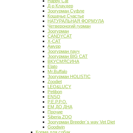
Happy Cat
Д-р Клаудер
Зоогурман Суфле
Кошачье Счастье
НАТУРАЛЬНАЯ ФОРМУЛА
Четвероногий гурман
Зоогурман
CANDYCAT
X-CAT
Амурр
Зоогурман пауч
Зоогурман BIG CAT
ВКУСМЯСИНА
Elato
Mr.Buffalo
Зоогурман HOLISTIC
Zoodiet
LEO&LUCY
Petibon
ENSO
P.E.P.P.O.
ЕМ ДО ДНА
Прочие
Siberia ZOO
Зоогурман Breeder`s way Vet Diet
Goodwin
Корма для собак