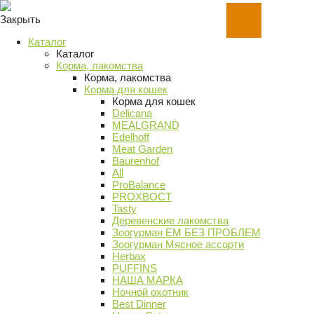
Закрыть
Каталог
Каталог
Корма, лакомства
Корма, лакомства
Корма для кошек
Корма для кошек
Delicana
MEALGRAND
Edelhoff
Meat Garden
Baurenhof
All
ProBalance
PROХВОСТ
Tasty
Деревенские лакомства
Зоогурман ЕМ БЕЗ ПРОБЛЕМ
Зоогурман Мясное ассорти
Herbax
PUFFINS
НАША МАРКА
Ночной охотник
Best Dinner