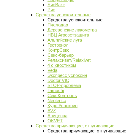
БиоВакс
Рио
Средства успокоительные
Средства успокоительные
Пчелодар
Деревенские лакомства
НВЦ Агроветзащита
Альпийские луга
Гестренол
КонтрСекс
Секс-барьер
Релаксивет/Relaxivet
4 с хвостиком
Veda
Экспресс успокоин
Doctor VIC
STOP-проблема
Tamachi
СексКонтроль
Neoterica
Курс Успокоин
AVZ
Апиценна
OKVET
Средства приучающие, отпугивающие
Средства приучающие, отпугивающие