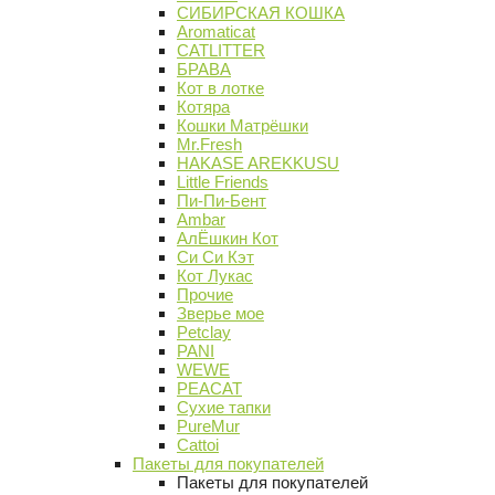
СИБИРСКАЯ КОШКА
Aromaticat
CATLITTER
БРАВА
Кот в лотке
Котяра
Кошки Матрёшки
Mr.Fresh
HAKASE AREKKUSU
Little Friends
Пи-Пи-Бент
Ambar
АлЁшкин Кот
Си Си Кэт
Кот Лукас
Прочие
Зверье мое
Petclay
PANI
WEWE
PEACAT
Сухие тапки
PureMur
Cattoi
Пакеты для покупателей
Пакеты для покупателей