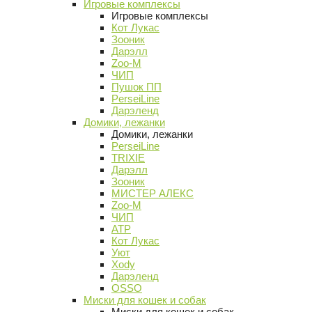
Игровые комплексы
Игровые комплексы
Кот Лукас
Зооник
Дарэлл
Zoo-M
ЧИП
Пушок ПП
PerseiLine
Дарэленд
Домики, лежанки
Домики, лежанки
PerseiLine
TRIXIE
Дарэлл
Зооник
МИСТЕР АЛЕКС
Zoo-M
ЧИП
АТР
Кот Лукас
Уют
Xody
Дарэленд
OSSO
Миски для кошек и собак
Миски для кошек и собак