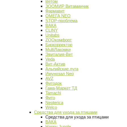
Ветом
ЗООМИР Витаминчик
Фармавит
ОМЕГА NEO
STOP-проблема
ВАКА
CLINY
Unitabs
ZOOкомфорт
Биокорректор
MultiЛакомки
Эвиталия-Вет
Veda
Вит-Актив
Альпийские луга
Имунозал Neo
AVZ
Фитодок
Гама-Маркет ТД
Tamachi
Фито
Neoterica
Welco
Средства для ухода за птицами
Средства для ухода за птицами
ВАКА
Happy Jungle