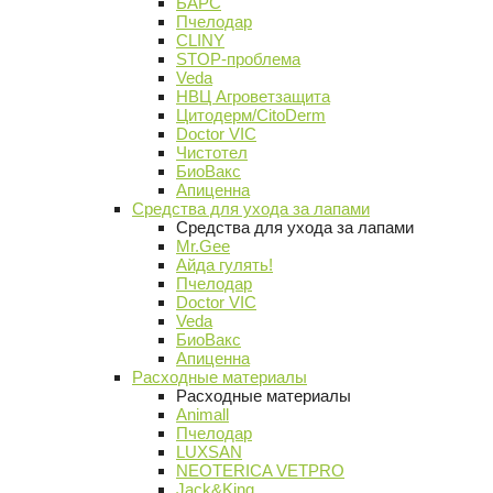
БАРС
Пчелодар
CLINY
STOP-проблема
Veda
НВЦ Агроветзащита
Цитодерм/CitoDerm
Doctor VIC
Чистотел
БиоВакс
Апиценна
Средства для ухода за лапами
Средства для ухода за лапами
Mr.Gee
Айда гулять!
Пчелодар
Doctor VIC
Veda
БиоВакс
Апиценна
Расходные материалы
Расходные материалы
Animall
Пчелодар
LUXSAN
NEOTERICA VETPRO
Jack&King