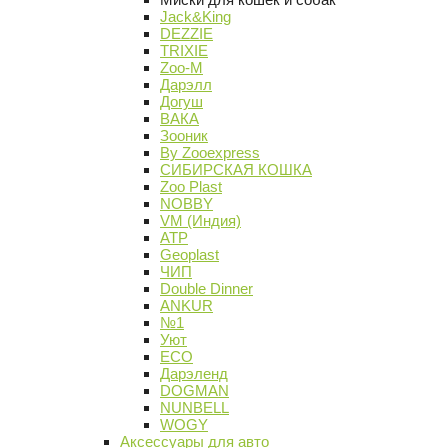
Jack&King
DEZZIE
TRIXIE
Zoo-M
Дарэлл
Догуш
ВАКА
Зооник
By Zooexpress
СИБИРСКАЯ КОШКА
Zoo Plast
NOBBY
VM (Индия)
АТР
Geoplast
ЧИП
Double Dinner
ANKUR
№1
Уют
ECO
Дарэленд
DOGMAN
NUNBELL
WOGY
Аксессуары для авто