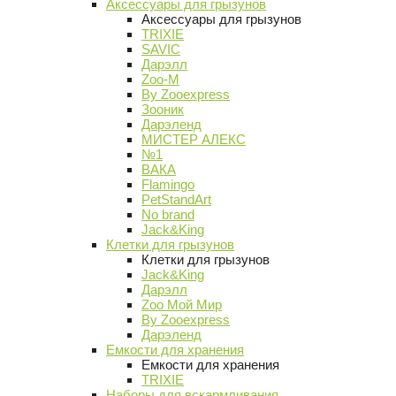
Аксессуары для грызунов
Аксессуары для грызунов
TRIXIE
SAVIC
Дарэлл
Zoo-M
By Zooexpress
Зооник
Дарэленд
МИСТЕР АЛЕКС
№1
ВАКА
Flamingo
PetStandArt
No brand
Jack&King
Клетки для грызунов
Клетки для грызунов
Jack&King
Дарэлл
Zoo Мой Мир
By Zooexpress
Дарэленд
Емкости для хранения
Емкости для хранения
TRIXIE
Наборы для вскармливания