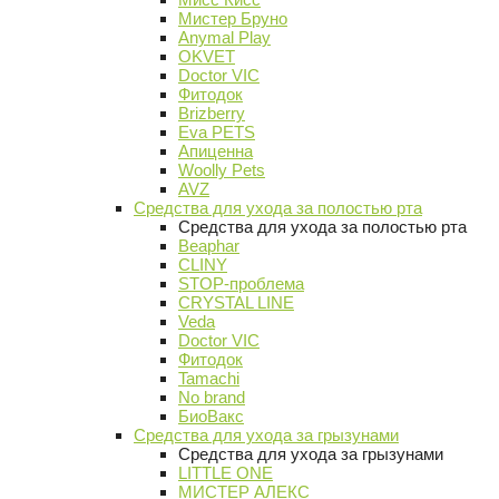
Мистер Бруно
Anymal Play
OKVET
Doctor VIC
Фитодок
Brizberry
Eva PETS
Апиценна
Woolly Pets
AVZ
Средства для ухода за полостью рта
Средства для ухода за полостью рта
Beaphar
CLINY
STOP-проблема
CRYSTAL LINE
Veda
Doctor VIC
Фитодок
Tamachi
No brand
БиоВакс
Средства для ухода за грызунами
Средства для ухода за грызунами
LITTLE ONE
МИСТЕР АЛЕКС