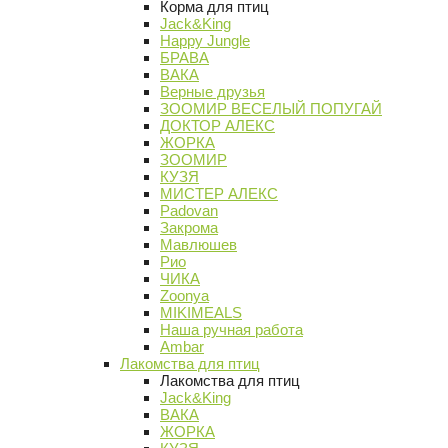
Корма для птиц
Jack&King
Happy Jungle
БРАВА
ВАКА
Верные друзья
ЗООМИР ВЕСЕЛЫЙ ПОПУГАЙ
ДОКТОР АЛЕКС
ЖОРКА
ЗООМИР
КУЗЯ
МИСТЕР АЛЕКС
Padovan
Закрома
Мавлюшев
Рио
ЧИКА
Zoonya
MIKIMEALS
Наша ручная работа
Ambar
Лакомства для птиц
Лакомства для птиц
Jack&King
ВАКА
ЖОРКА