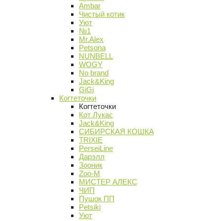
Ambar
Чистый котик
Уют
№1
Mr.Alex
Petsona
NUNBELL
WOGY
No brand
Jack&King
GiGi
Когтеточки
Когтеточки
Кот Лукас
Jack&King
СИБИРСКАЯ КОШКА
TRIXIE
PerseiLine
Дарэлл
Зооник
Zoo-M
МИСТЕР АЛЕКС
ЧИП
Пушок ПП
Petsiki
Уют