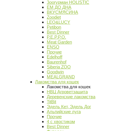
Зоогурман HOLISTIC
ЕМ ДО ДНА
ВКУСМЯСИНА
Zoodiet
LEO&LUCY
Petibon
Best Dinner
P.E.P.P.O.
Meat Garden
ENSO
Прочие
Edelhoff
Baurenhof
Siberia ZOO
Goodwin
MEALGRAND
Лакомства для кошек
Лакомства для кошек
НВЦ Агроветзащита
Деревенские лакомства
TitBit
Эдель Кет, Эдель Дог
Альпийские луга
Прочие
4 с хвостиком
Best Dinner