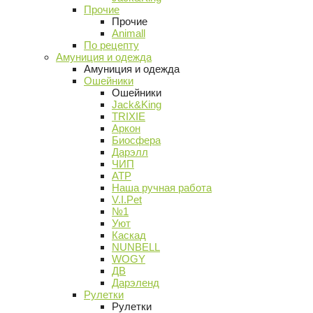
Прочие
Прочие
Animall
По рецепту
Амуниция и одежда
Амуниция и одежда
Ошейники
Ошейники
Jack&King
TRIXIE
Аркон
Биосфера
Дарэлл
ЧИП
АТР
Наша ручная работа
V.I.Pet
№1
Уют
Каскад
NUNBELL
WOGY
ДВ
Дарэленд
Рулетки
Рулетки