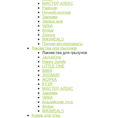
МИСТЕР АЛЕКС
Padovan
Ночной охотник
Закрома
Зверье мое
ЧИКА
Ambar
Zoonya
MIKIMEALS
Прочие вет.препараты
Лакомства для грызунов
Лакомства для грызунов
Jack&King
Happy Jungle
LITTLE ONE
ВАКА
ЗООМИР
ЖОРКА
КУЗЯ
МИСТЕР АЛЕКС
Закрома
ЧИКА
Альпийские луга
Ambar
MIKIMEALS
Корма для птиц