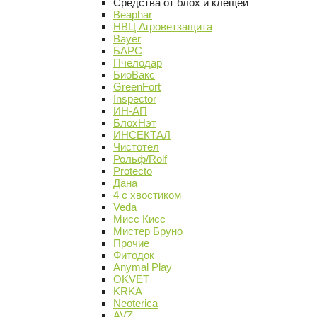
Средства от блох и клещей
Beaphar
НВЦ Агроветзащита
Bayer
БАРС
Пчелодар
БиоВакс
GreenFort
Inspector
ИН-АП
БлохНэт
ИНСЕКТАЛ
Чистотел
Рольф/Rolf
Protecto
Дана
4 с хвостиком
Veda
Мисс Кисс
Мистер Бруно
Прочие
Фитодок
Anymal Play
OKVET
KRKA
Neoterica
AVZ