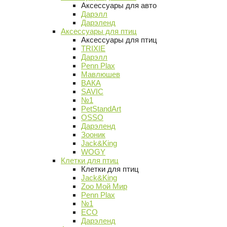
Аксессуары для авто
Дарэлл
Дарэленд
Аксессуары для птиц
Аксессуары для птиц
TRIXIE
Дарэлл
Penn Plax
Мавлюшев
ВАКА
SAVIC
№1
PetStandArt
OSSO
Дарэленд
Зооник
Jack&King
WOGY
Клетки для птиц
Клетки для птиц
Jack&King
Zoo Мой Мир
Penn Plax
№1
ECO
Дарэленд