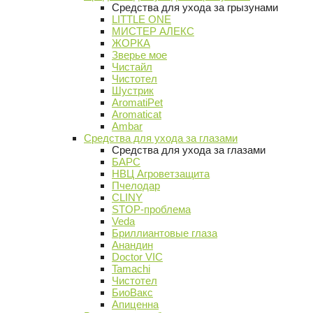
Средства для ухода за грызунами
LITTLE ONE
МИСТЕР АЛЕКС
ЖОРКА
Зверье мое
Чистайл
Чистотел
Шустрик
AromatiPet
Aromaticat
Ambar
Средства для ухода за глазами
Средства для ухода за глазами
БАРС
НВЦ Агроветзащита
Пчелодар
CLINY
STOP-проблема
Veda
Бриллиантовые глаза
Анандин
Doctor VIC
Tamachi
Чистотел
БиоВакс
Апиценна