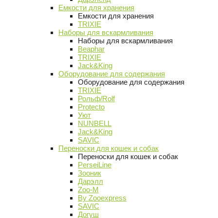
Емкости для хранения
Емкости для хранения
TRIXIE
Наборы для вскармливания
Наборы для вскармливания
Beaphar
TRIXIE
Jack&King
Оборудование для содержания
Оборудование для содержания
TRIXIE
Рольф/Rolf
Protecto
Уют
NUNBELL
Jack&King
SAVIC
Переноски для кошек и собак
Переноски для кошек и собак
PerseiLine
Зооник
Дарэлл
Zoo-M
By Zooexpress
SAVIC
Догуш