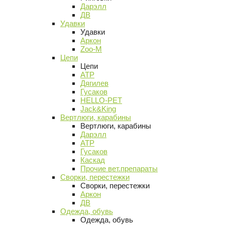
Дарэлл
ДВ
Удавки
Удавки
Аркон
Zoo-M
Цепи
Цепи
АТР
Дягилев
Гусаков
HELLO-PET
Jack&King
Вертлюги, карабины
Вертлюги, карабины
Дарэлл
АТР
Гусаков
Каскад
Прочие вет.препараты
Сворки, перестежки
Сворки, перестежки
Аркон
ДВ
Одежда, обувь
Одежда, обувь