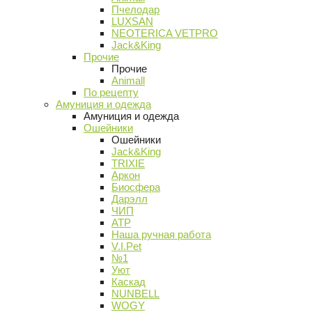
Пчелодар
LUXSAN
NEOTERICA VETPRO
Jack&King
Прочие
Прочие
Animall
По рецепту
Амуниция и одежда
Амуниция и одежда
Ошейники
Ошейники
Jack&King
TRIXIE
Аркон
Биосфера
Дарэлл
ЧИП
АТР
Наша ручная работа
V.I.Pet
№1
Уют
Каскад
NUNBELL
WOGY