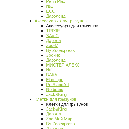
Penn Plax
№1
ECO
Дарэленд
Аксессуары для грызунов
Аксессуары для грызунов
TRIXIE
SAVIC
Дарэлл
Zoo-M
By Zooexpress
Зооник
Дарэленд
МИСТЕР АЛЕКС
№1
ВАКА
Flamingo
PetStandArt
No brand
Jack&King
Клетки для грызунов
Клетки для грызунов
Jack&King
Дарэлл
Zoo Мой Мир
By Zooexpress
Дарэленд