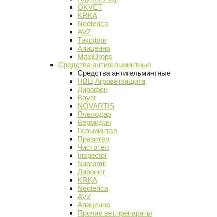
OKVET
KRKA
Neoterica
AVZ
Тиксфли
Апиценна
MaxiDrops
Средства антигельминтные
Средства антигельминтные
НВЦ Агроветзащита
Дирофен
Bayer
NOVARTIS
Пчелодар
Вермидин
Гельминтал
Празител
Чистотел
Inspector
Supramil
Диронет
KRKA
Neoterica
AVZ
Апиценна
Прочие вет.препараты