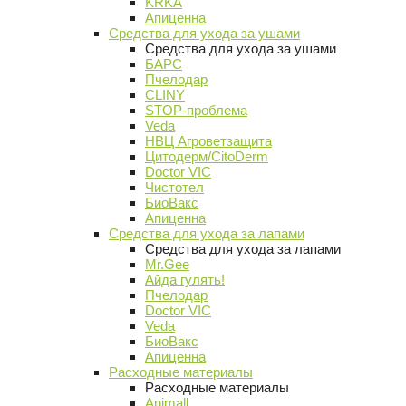
KRKA
Апиценна
Средства для ухода за ушами
Средства для ухода за ушами
БАРС
Пчелодар
CLINY
STOP-проблема
Veda
НВЦ Агроветзащита
Цитодерм/CitoDerm
Doctor VIC
Чистотел
БиоВакс
Апиценна
Средства для ухода за лапами
Средства для ухода за лапами
Mr.Gee
Айда гулять!
Пчелодар
Doctor VIC
Veda
БиоВакс
Апиценна
Расходные материалы
Расходные материалы
Animall