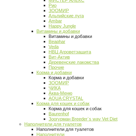
МИСТЕР АЛЕКС
Рио
ЗООМИР
Альпийские луга
Ambar
Happy Jungle
Витамины и добавки
Витамины и добавки
Beaphar
Veda
НВЦ Агроветзащита
Вит-Актив
Деревенские лакомства
Прочие
Корма и добавки
Корма и добавки
ЗООМИР
ЧИКА
Аква-Меню
AQUA CRYSTAL
Корма для кошек и собак
Корма для кошек и собак
Baurenhof
Зоогурман Breeder`s way Vet Diet
Наполнители для туалетов
Наполнители для туалетов
Наполнители