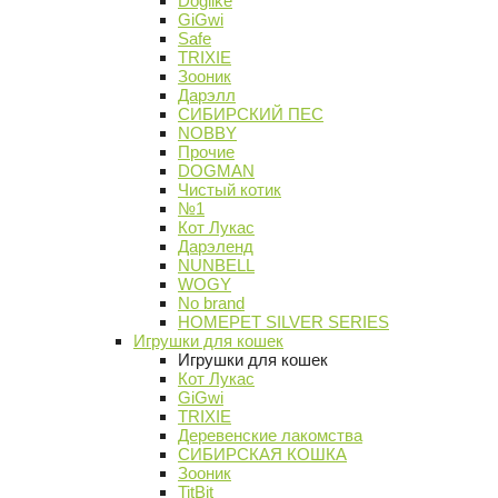
Doglike
GiGwi
Safe
TRIXIE
Зооник
Дарэлл
СИБИРСКИЙ ПЕС
NOBBY
Прочие
DOGMAN
Чистый котик
№1
Кот Лукас
Дарэленд
NUNBELL
WOGY
No brand
HOMEPET SILVER SERIES
Игрушки для кошек
Игрушки для кошек
Кот Лукас
GiGwi
TRIXIE
Деревенские лакомства
СИБИРСКАЯ КОШКА
Зооник
TitBit