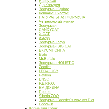
Happy Cat
Д-р Клаудер
Зоогурман Суфле
Кошачье Счастье
НАТУРАЛЬНАЯ ФОРМУЛА
Четвероногий гурман
Зоогурман
CANDYCAT
X-CAT
Амурр
Зоогурман пауч
Зоогурман BIG CAT
ВКУСМЯСИНА
Elato
Mr.Buffalo
Зоогурман HOLISTIC
Zoodiet
LEO&LUCY
Petibon
ENSO
P.E.P.P.O.
ЕМ ДО ДНА
Прочие
Siberia ZOO
Зоогурман Breeder`s way Vet Diet
Goodwin
Корма для собак