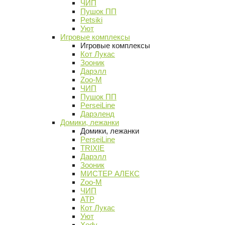
ЧИП
Пушок ПП
Petsiki
Уют
Игровые комплексы
Игровые комплексы
Кот Лукас
Зооник
Дарэлл
Zoo-M
ЧИП
Пушок ПП
PerseiLine
Дарэленд
Домики, лежанки
Домики, лежанки
PerseiLine
TRIXIE
Дарэлл
Зооник
МИСТЕР АЛЕКС
Zoo-M
ЧИП
АТР
Кот Лукас
Уют
Xody