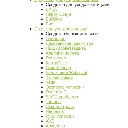
Средства для ухода за птицами
ВАКА
Happy Jungle
БиоВакс
Рио
Средства успокоительные
Средства успокоительные
Пчелодар
Деревенские лакомства
НВЦ Агроветзащита
Альпийские луга
Гестренол
КонтрСекс
Секс-барьер
Релаксивет/Relaxivet
4 с хвостиком
Veda
Экспресс успокоин
Doctor VIC
STOP-проблема
Tamachi
СексКонтроль
Neoterica
Курс Успокоин
AVZ
Апиценна