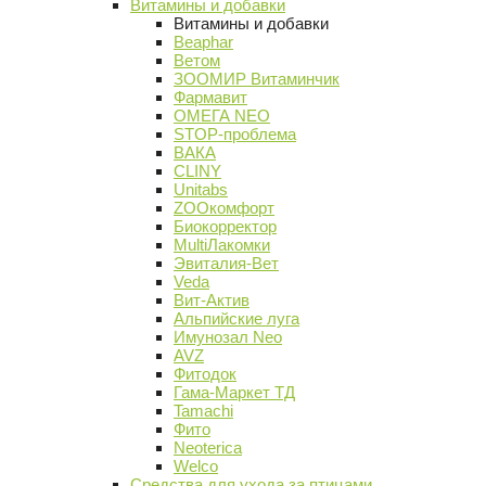
Витамины и добавки
Витамины и добавки
Beaphar
Ветом
ЗООМИР Витаминчик
Фармавит
ОМЕГА NEO
STOP-проблема
ВАКА
CLINY
Unitabs
ZOOкомфорт
Биокорректор
MultiЛакомки
Эвиталия-Вет
Veda
Вит-Актив
Альпийские луга
Имунозал Neo
AVZ
Фитодок
Гама-Маркет ТД
Tamachi
Фито
Neoterica
Welco
Средства для ухода за птицами