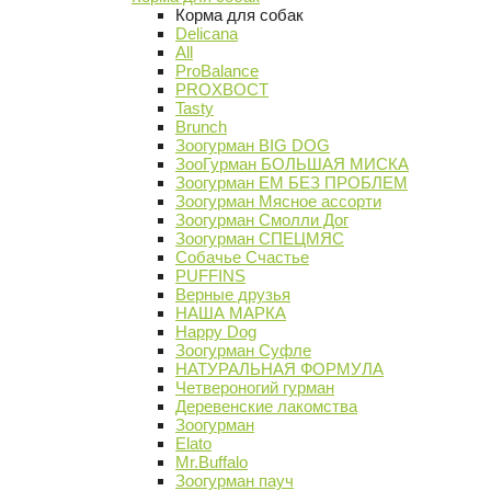
Корма для собак
Delicana
All
ProBalance
PROХВОСТ
Tasty
Brunch
Зоогурман BIG DOG
ЗооГурман БОЛЬШАЯ МИСКА
Зоогурман ЕМ БЕЗ ПРОБЛЕМ
Зоогурман Мясное ассорти
Зоогурман Смолли Дог
Зоогурман СПЕЦМЯС
Собачье Счастье
PUFFINS
Верные друзья
НАША МАРКА
Happy Dog
Зоогурман Суфле
НАТУРАЛЬНАЯ ФОРМУЛА
Четвероногий гурман
Деревенские лакомства
Зоогурман
Elato
Mr.Buffalo
Зоогурман пауч