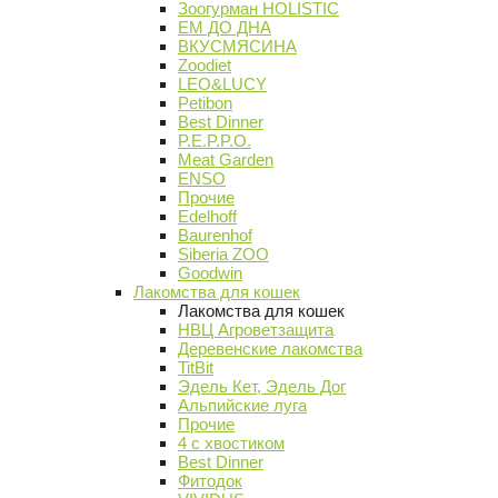
Зоогурман HOLISTIC
ЕМ ДО ДНА
ВКУСМЯСИНА
Zoodiet
LEO&LUCY
Petibon
Best Dinner
P.E.P.P.O.
Meat Garden
ENSO
Прочие
Edelhoff
Baurenhof
Siberia ZOO
Goodwin
Лакомства для кошек
Лакомства для кошек
НВЦ Агроветзащита
Деревенские лакомства
TitBit
Эдель Кет, Эдель Дог
Альпийские луга
Прочие
4 с хвостиком
Best Dinner
Фитодок