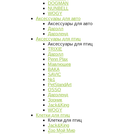
DOGMAN
NUNBELL
WOGY
Аксессуары для авто
Аксессуары для авто
Дарэлл
Дарэленд
Аксессуары для птиц
Аксессуары для птиц
TRIXIE
Дарэлл
Penn Plax
Мавлюшев
ВАКА
SAVIC
№1
PetStandArt
OSSO
Дарэленд
Зооник
Jack&King
WOGY
Клетки для птиц
Клетки для птиц
Jack&King
Zoo Мой Мир