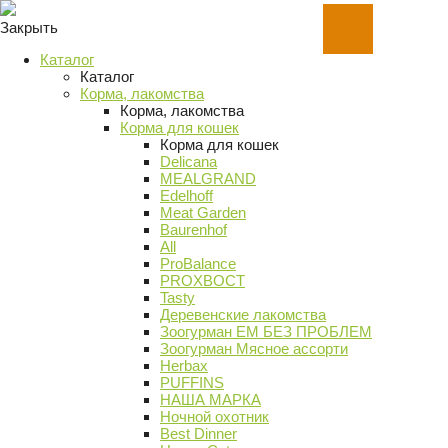
Закрыть
Каталог
Каталог
Корма, лакомства
Корма, лакомства
Корма для кошек
Корма для кошек
Delicana
MEALGRAND
Edelhoff
Meat Garden
Baurenhof
All
ProBalance
PROХВОСТ
Tasty
Деревенские лакомства
Зоогурман ЕМ БЕЗ ПРОБЛЕМ
Зоогурман Мясное ассорти
Herbax
PUFFINS
НАША МАРКА
Ночной охотник
Best Dinner