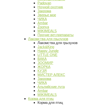
Padovan
Ночной охотник
Закрома
Зверье мое
ЧИКА
Ambar
Zoonya
MIKIMEALS
Прочие вет.препараты
Лакомства для грызунов
Лакомства для грызунов
Jack&King
Happy Jungle
LITTLE ONE
ВАКА
ЗООМИР
ЖОРКА
КУЗЯ
МИСТЕР АЛЕКС
Закрома
ЧИКА
Альпийские луга
Ambar
MIKIMEALS
Корма для птиц
Корма для птиц