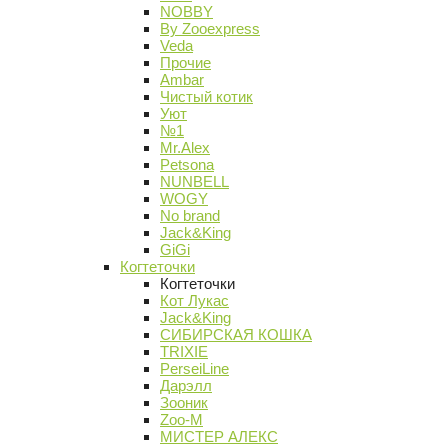
NOBBY
By Zooexpress
Veda
Прочие
Ambar
Чистый котик
Уют
№1
Mr.Alex
Petsona
NUNBELL
WOGY
No brand
Jack&King
GiGi
Когтеточки
Когтеточки
Кот Лукас
Jack&King
СИБИРСКАЯ КОШКА
TRIXIE
PerseiLine
Дарэлл
Зооник
Zoo-M
МИСТЕР АЛЕКС