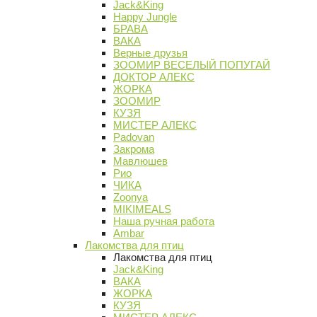
Jack&King
Happy Jungle
БРАВА
ВАКА
Верные друзья
ЗООМИР ВЕСЕЛЫЙ ПОПУГАЙ
ДОКТОР АЛЕКС
ЖОРКА
ЗООМИР
КУЗЯ
МИСТЕР АЛЕКС
Padovan
Закрома
Мавлюшев
Рио
ЧИКА
Zoonya
MIKIMEALS
Наша ручная работа
Ambar
Лакомства для птиц
Лакомства для птиц
Jack&King
ВАКА
ЖОРКА
КУЗЯ