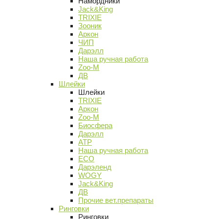
Намордники
Jack&King
TRIXIE
Зооник
Аркон
ЧИП
Дарэлл
Наша ручная работа
Zoo-M
ДВ
Шлейки
Шлейки
TRIXIE
Аркон
Zoo-M
Биосфера
Дарэлл
АТР
Наша ручная работа
ECO
Дарэленд
WOGY
Jack&King
ДВ
Прочие вет.препараты
Ринговки
Ринговки