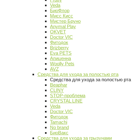
Veda
БиоФлор
Мисс Кисс
Мистер Бруно
Anymal Play
OKVET
Doctor VIC
Фитодок
Brizberry
Eva PETS
Апиценна
Woolly Pets
AVZ
Средства для ухода за полостью рта
Средства для ухода за полостью рта
Beaphar
CLINY
STOP-проблема
CRYSTAL LINE
Veda
Doctor VIC
Фитодок
Tamachi
No brand
БиоВакс
Средства для ухода за грызунами