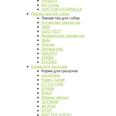
VIVIDUS
Кот Лукас
DOCTOR'S FORMULA
Лакомства для собак
Лакомства для собак
Алтайские лакомства
TitBit
DOG FEST
Деревенские лакомства
Veda
Прочие
ДеликаЧойс
NALAPU
БРАВА
DOGNIS
Корма для грызунов
Корма для грызунов
Jack&King
Happy Jungle
LITTLE ONE
БРАВА
ВАКА
Верные друзья
ЗООМИР
ЖОРКА
КУЗЯ
МИСТЕР АЛЕКС