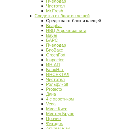
Пчелодар
Чистотел
Mr.Fresh
Средства от блох и клещей
Средства от блох и клещей
Beaphar
НВЦ Агроветзащита
Bayer
БАРС
Пчелодар
БиоВакс
GreenFort
Inspector
ИН-АП
БлохНэт
ИНСЕКТАЛ
Чистотел
Рольф/Rolf
Protecto
Дана
4 с хвостиком
Veda
Мисс Кисс
Мистер Бруно
Прочие
Фитодок
Anymal Play