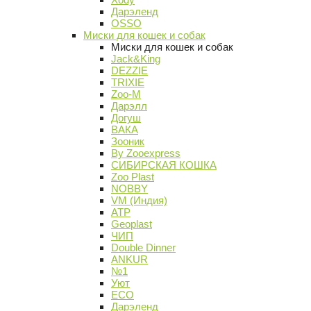
Дарэленд
OSSO
Миски для кошек и собак
Миски для кошек и собак
Jack&King
DEZZIE
TRIXIE
Zoo-M
Дарэлл
Догуш
ВАКА
Зооник
By Zooexpress
СИБИРСКАЯ КОШКА
Zoo Plast
NOBBY
VM (Индия)
АТР
Geoplast
ЧИП
Double Dinner
ANKUR
№1
Уют
ECO
Дарэленд