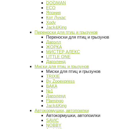
DOGMAN
ECO
Япония
Кот Лукас
Xody
Jack&King
Переноски для птиц и грызунов
Переноски для птиц и грызунов
Дарэлл
ЖОРКА
МИСТЕР АЛЕКС
LITTLE ONE
Дарэленд
Миски для птиц и грызунов
Миски для птиц и грызунов
TRIXIE
By Zooexpress
ВАКА
№1
Дарэленд
Flamingo
Jack&King
Автокормушки, автопоилки
Автокормушки, автопоилки
SAVIC
NOBBY