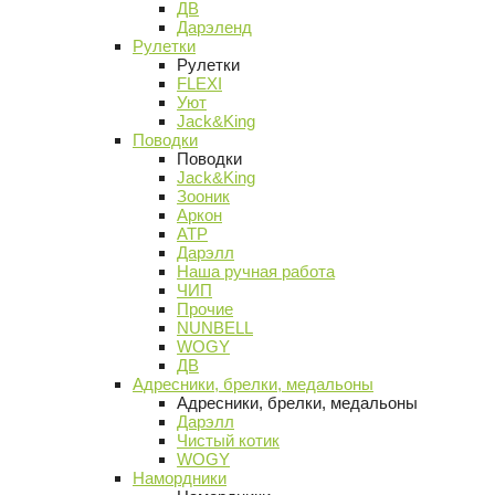
ДВ
Дарэленд
Рулетки
Рулетки
FLEXI
Уют
Jack&King
Поводки
Поводки
Jack&King
Зооник
Аркон
АТР
Дарэлл
Наша ручная работа
ЧИП
Прочие
NUNBELL
WOGY
ДВ
Адресники, брелки, медальоны
Адресники, брелки, медальоны
Дарэлл
Чистый котик
WOGY
Намордники