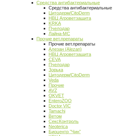
Средства антибактериальные
Средства антибактериальные
Цитодерм/CitoDerm
НВЦ Агроветзащита
KRKA
Пчелодар
Лайна-МС
Прочие вет.препараты
Прочие вет.препараты
Алезан (Alezan)
НВЦ Агроветзащита
CEVA
Пчелодар
Зорька
Цитодерм/CitoDerm
Veda
Прочие
AVZ
OKVET
EnteroZOO
Doctor VIC
Tamachi
Ветом
СексКонтроль
Neoterica
Биоцентр "Чин"