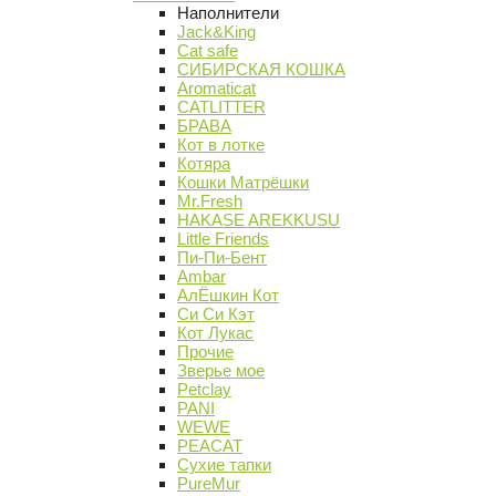
Наполнители
Jack&King
Cat safe
СИБИРСКАЯ КОШКА
Aromaticat
CATLITTER
БРАВА
Кот в лотке
Котяра
Кошки Матрёшки
Mr.Fresh
HAKASE AREKKUSU
Little Friends
Пи-Пи-Бент
Ambar
АлЁшкин Кот
Си Си Кэт
Кот Лукас
Прочие
Зверье мое
Petclay
PANI
WEWE
PEACAT
Сухие тапки
PureMur