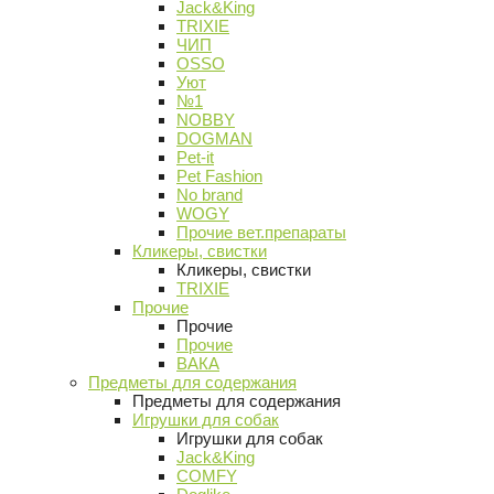
Jack&King
TRIXIE
ЧИП
OSSO
Уют
№1
NOBBY
DOGMAN
Pet-it
Pet Fashion
No brand
WOGY
Прочие вет.препараты
Кликеры, свистки
Кликеры, свистки
TRIXIE
Прочие
Прочие
Прочие
ВАКА
Предметы для содержания
Предметы для содержания
Игрушки для собак
Игрушки для собак
Jack&King
COMFY