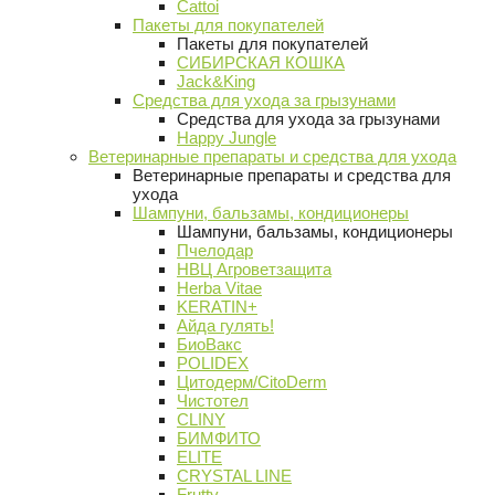
Cattoi
Пакеты для покупателей
Пакеты для покупателей
СИБИРСКАЯ КОШКА
Jack&King
Средства для ухода за грызунами
Средства для ухода за грызунами
Happy Jungle
Ветеринарные препараты и средства для ухода
Ветеринарные препараты и средства для
ухода
Шампуни, бальзамы, кондиционеры
Шампуни, бальзамы, кондиционеры
Пчелодар
НВЦ Агроветзащита
Herba Vitae
KERATIN+
Айда гулять!
БиоВакс
POLIDEX
Цитодерм/CitoDerm
Чистотел
CLINY
БИМФИТО
ELITE
CRYSTAL LINE
Frutty