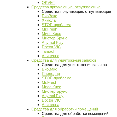
OKVET
Средства приучающие, отпугивающие
Средства приучающие, отпугивающие
БиоВакс
Химола
STOP-проблема
Mr.Fresh
Мисс Кисс
Мистер Бруно
Anymal Play
Doctor VIC
Tamachi
Апиценна
Средства для уничтожения запахов
Средства для уничтожения запахов
БиоВакс
Пчелодар
STOP-проблема
Mr.Fresh
Мисс Кисс
Мистер Бруно
Anymal Play
Doctor VIC
Апиценна
Средства для обработки помещений
Средства для обработки помещений