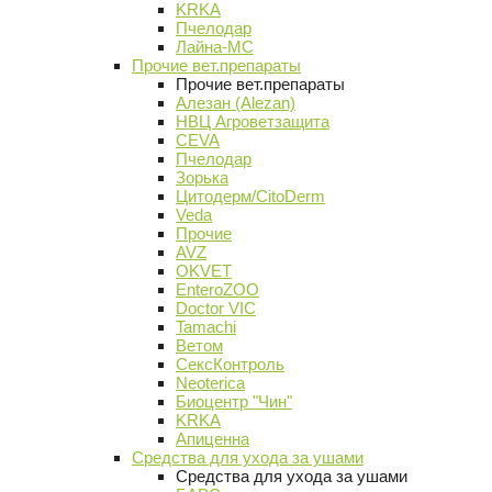
KRKA
Пчелодар
Лайна-МС
Прочие вет.препараты
Прочие вет.препараты
Алезан (Alezan)
НВЦ Агроветзащита
CEVA
Пчелодар
Зорька
Цитодерм/CitoDerm
Veda
Прочие
AVZ
OKVET
EnteroZOO
Doctor VIC
Tamachi
Ветом
СексКонтроль
Neoterica
Биоцентр "Чин"
KRKA
Апиценна
Средства для ухода за ушами
Средства для ухода за ушами