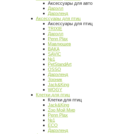
Аксессуары для авто
Дарэлл
Дарэленд
Аксессуары для птиц
Аксессуары для птиц
TRIXIE
Дарэлл
Penn Plax
Мавлюшев
ВАКА
SAVIC
№1
PetStandArt
OSSO
Дарэленд
Зооник
Jack&King
WOGY
Клетки для птиц
Клетки для птиц
Jack&King
Zoo Мой Мир
Penn Plax
№1
ECO
Дарэленд