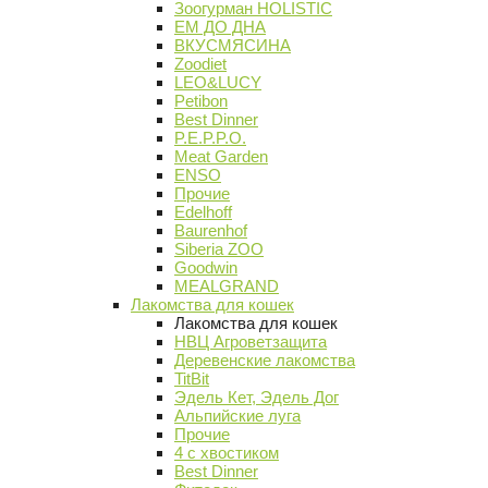
Зоогурман HOLISTIC
ЕМ ДО ДНА
ВКУСМЯСИНА
Zoodiet
LEO&LUCY
Petibon
Best Dinner
P.E.P.P.O.
Meat Garden
ENSO
Прочие
Edelhoff
Baurenhof
Siberia ZOO
Goodwin
MEALGRAND
Лакомства для кошек
Лакомства для кошек
НВЦ Агроветзащита
Деревенские лакомства
TitBit
Эдель Кет, Эдель Дог
Альпийские луга
Прочие
4 с хвостиком
Best Dinner