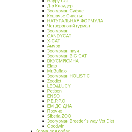
Happy Cat
Д-р Клаудер
Зоогурман Суфле
Кошачье Счастье
НАТУРАЛЬНАЯ ФОРМУЛА
Четвероногий гурман
Зоогурман
CANDYCAT
X-CAT
Амурр
Зоогурман пауч
Зоогурман BIG CAT
ВКУСМЯСИНА
Elato
Mr.Buffalo
Зоогурман HOLISTIC
Zoodiet
LEO&LUCY
Petibon
ENSO
P.E.P.P.O.
ЕМ ДО ДНА
Прочие
Siberia ZOO
Зоогурман Breeder`s way Vet Diet
Goodwin
Корма для собак