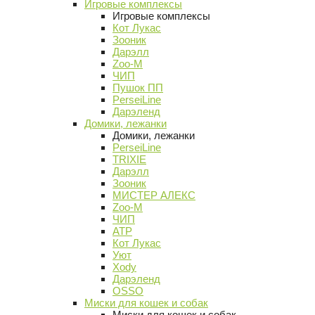
Игровые комплексы
Игровые комплексы
Кот Лукас
Зооник
Дарэлл
Zoo-M
ЧИП
Пушок ПП
PerseiLine
Дарэленд
Домики, лежанки
Домики, лежанки
PerseiLine
TRIXIE
Дарэлл
Зооник
МИСТЕР АЛЕКС
Zoo-M
ЧИП
АТР
Кот Лукас
Уют
Xody
Дарэленд
OSSO
Миски для кошек и собак
Миски для кошек и собак