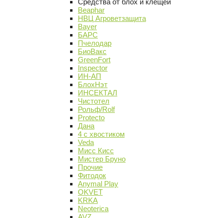
Средства от блох и клещей
Beaphar
НВЦ Агроветзащита
Bayer
БАРС
Пчелодар
БиоВакс
GreenFort
Inspector
ИН-АП
БлохНэт
ИНСЕКТАЛ
Чистотел
Рольф/Rolf
Protecto
Дана
4 с хвостиком
Veda
Мисс Кисс
Мистер Бруно
Прочие
Фитодок
Anymal Play
OKVET
KRKA
Neoterica
AVZ