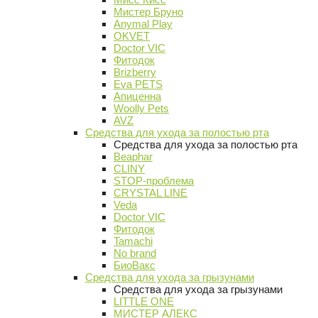
Мистер Бруно
Anymal Play
OKVET
Doctor VIC
Фитодок
Brizberry
Eva PETS
Апиценна
Woolly Pets
AVZ
Средства для ухода за полостью рта
Средства для ухода за полостью рта
Beaphar
CLINY
STOP-проблема
CRYSTAL LINE
Veda
Doctor VIC
Фитодок
Tamachi
No brand
БиоВакс
Средства для ухода за грызунами
Средства для ухода за грызунами
LITTLE ONE
МИСТЕР АЛЕКС