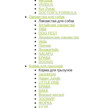
Фитодок
VIVIDUS
Кот Лукас
DOCTOR'S FORMULA
Лакомства для собак
Лакомства для собак
Алтайские лакомства
TitBit
DOG FEST
Деревенские лакомства
Veda
Прочие
ДеликаЧойс
NALAPU
БРАВА
DOGNIS
Корма для грызунов
Корма для грызунов
Jack&King
Happy Jungle
LITTLE ONE
БРАВА
ВАКА
Верные друзья
ЗООМИР
ЖОРКА
КУЗЯ