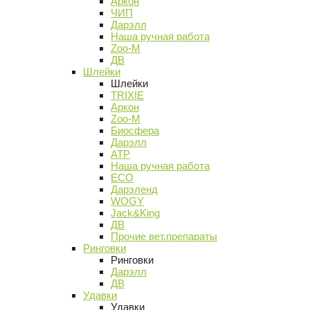
Аркон
ЧИП
Дарэлл
Наша ручная работа
Zoo-M
ДВ
Шлейки
Шлейки
TRIXIE
Аркон
Zoo-M
Биосфера
Дарэлл
АТР
Наша ручная работа
ECO
Дарэленд
WOGY
Jack&King
ДВ
Прочие вет.препараты
Ринговки
Ринговки
Дарэлл
ДВ
Удавки
Удавки