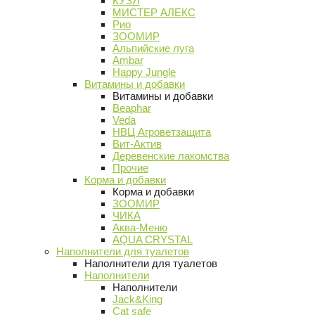
КУЗЯ
МИСТЕР АЛЕКС
Рио
ЗООМИР
Альпийские луга
Ambar
Happy Jungle
Витамины и добавки
Витамины и добавки
Beaphar
Veda
НВЦ Агроветзащита
Вит-Актив
Деревенские лакомства
Прочие
Корма и добавки
Корма и добавки
ЗООМИР
ЧИКА
Аква-Меню
AQUA CRYSTAL
Наполнители для туалетов
Наполнители для туалетов
Наполнители
Наполнители
Jack&King
Cat safe