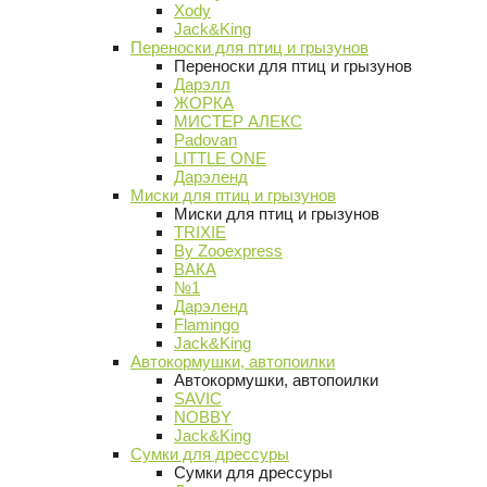
Xody
Jack&King
Переноски для птиц и грызунов
Переноски для птиц и грызунов
Дарэлл
ЖОРКА
МИСТЕР АЛЕКС
Padovan
LITTLE ONE
Дарэленд
Миски для птиц и грызунов
Миски для птиц и грызунов
TRIXIE
By Zooexpress
ВАКА
№1
Дарэленд
Flamingo
Jack&King
Автокормушки, автопоилки
Автокормушки, автопоилки
SAVIC
NOBBY
Jack&King
Сумки для дрессуры
Сумки для дрессуры