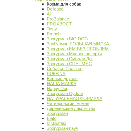
Корма для собак
Delicana
All
ProBalance
PROХВОСТ
Tasty
Brunch
Зоогурман BIG DOG
ЗооГурман БОЛЬШАЯ МИСКА
Зоогурман ЕМ БЕЗ ПРОБЛЕМ
Зоогурман Мясное ассорти
Зоогурман Смолли Дог
Зоогурман СПЕЦМЯС
Собачье Счастье
PUFFINS
Верные друзья
НАША МАРКА
Happy Dog
Зоогурман Суфле
НАТУРАЛЬНАЯ ФОРМУЛА
Четвероногий гурман
Деревенские лакомства
Зоогурман
Elato
Mr.Buffalo
Зоогурман пауч