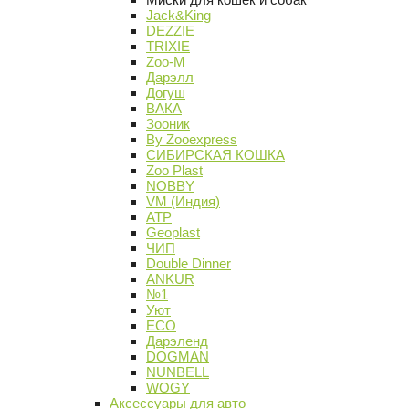
Jack&King
DEZZIE
TRIXIE
Zoo-M
Дарэлл
Догуш
ВАКА
Зооник
By Zooexpress
СИБИРСКАЯ КОШКА
Zoo Plast
NOBBY
VM (Индия)
АТР
Geoplast
ЧИП
Double Dinner
ANKUR
№1
Уют
ECO
Дарэленд
DOGMAN
NUNBELL
WOGY
Аксессуары для авто