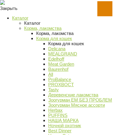
Закрыть
Каталог
Каталог
Корма, лакомства
Корма, лакомства
Корма для кошек
Корма для кошек
Delicana
MEALGRAND
Edelhoff
Meat Garden
Baurenhof
All
ProBalance
PROХВОСТ
Tasty
Деревенские лакомства
Зоогурман ЕМ БЕЗ ПРОБЛЕМ
Зоогурман Мясное ассорти
Herbax
PUFFINS
НАША МАРКА
Ночной охотник
Best Dinner