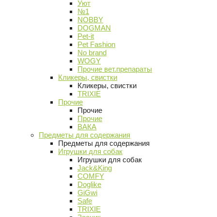
Уют
№1
NOBBY
DOGMAN
Pet-it
Pet Fashion
No brand
WOGY
Прочие вет.препараты
Кликеры, свистки
Кликеры, свистки
TRIXIE
Прочие
Прочие
Прочие
ВАКА
Предметы для содержания
Предметы для содержания
Игрушки для собак
Игрушки для собак
Jack&King
COMFY
Doglike
GiGwi
Safe
TRIXIE