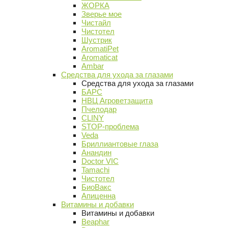
ЖОРКА
Зверье мое
Чистайл
Чистотел
Шустрик
AromatiPet
Aromaticat
Ambar
Средства для ухода за глазами
Средства для ухода за глазами
БАРС
НВЦ Агроветзащита
Пчелодар
CLINY
STOP-проблема
Veda
Бриллиантовые глаза
Анандин
Doctor VIC
Tamachi
Чистотел
БиоВакс
Апиценна
Витамины и добавки
Витамины и добавки
Beaphar