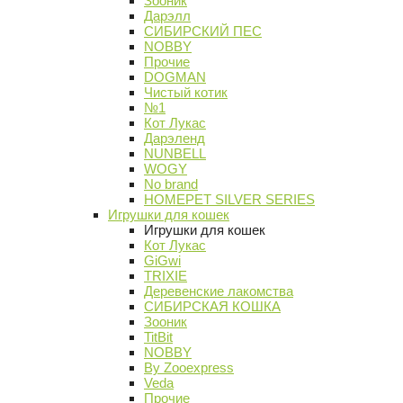
Зооник
Дарэлл
СИБИРСКИЙ ПЕС
NOBBY
Прочие
DOGMAN
Чистый котик
№1
Кот Лукас
Дарэленд
NUNBELL
WOGY
No brand
HOMEPET SILVER SERIES
Игрушки для кошек
Игрушки для кошек
Кот Лукас
GiGwi
TRIXIE
Деревенские лакомства
СИБИРСКАЯ КОШКА
Зооник
TitBit
NOBBY
By Zooexpress
Veda
Прочие