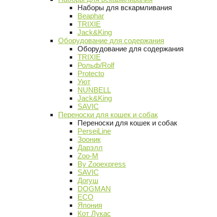
Наборы для вскармливания
Beaphar
TRIXIE
Jack&King
Оборудование для содержания
Оборудование для содержания
TRIXIE
Рольф/Rolf
Protecto
Уют
NUNBELL
Jack&King
SAVIC
Переноски для кошек и собак
Переноски для кошек и собак
PerseiLine
Зооник
Дарэлл
Zoo-M
By Zooexpress
SAVIC
Догуш
DOGMAN
ECO
Япония
Кот Лукас