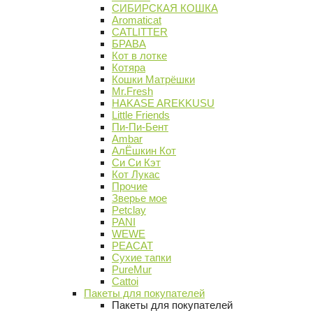
СИБИРСКАЯ КОШКА
Aromaticat
CATLITTER
БРАВА
Кот в лотке
Котяра
Кошки Матрёшки
Mr.Fresh
HAKASE AREKKUSU
Little Friends
Пи-Пи-Бент
Ambar
АлЁшкин Кот
Си Си Кэт
Кот Лукас
Прочие
Зверье мое
Petclay
PANI
WEWE
PEACAT
Сухие тапки
PureMur
Cattoi
Пакеты для покупателей
Пакеты для покупателей