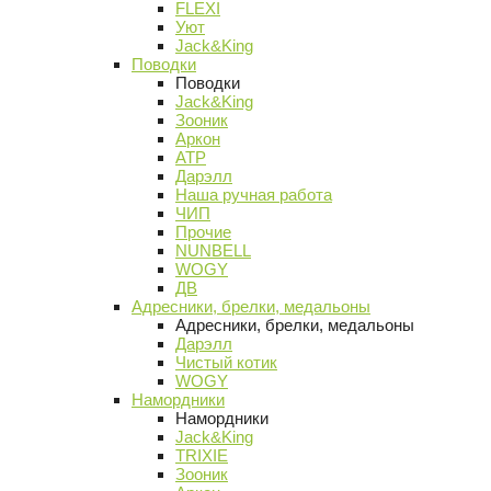
FLEXI
Уют
Jack&King
Поводки
Поводки
Jack&King
Зооник
Аркон
АТР
Дарэлл
Наша ручная работа
ЧИП
Прочие
NUNBELL
WOGY
ДВ
Адресники, брелки, медальоны
Адресники, брелки, медальоны
Дарэлл
Чистый котик
WOGY
Намордники
Намордники
Jack&King
TRIXIE
Зооник