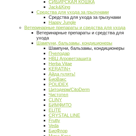
СИБИРСКАЯ КОШКА
Jack&King
Средства для ухода за грызунами
Средства для ухода за грызунами
Happy Jungle
Ветеринарные препараты и средства для ухода
Ветеринарные препараты и средства для
ухода
Шампуни, бальзамы, кондиционеры
Шампуни, бальзамы, кондиционеры
Пчелодар
НВЦ Агроветзащита
Herba Vitae
KERATIN+
Айда гулять!
БиоВакс
POLIDEX
Цитодерм/CitoDerm
Чистотел
CLINY
БИМФИТО
ELITE
CRYSTAL LINE
Frutty
Veda
БиоФлор
Мисс Кисс