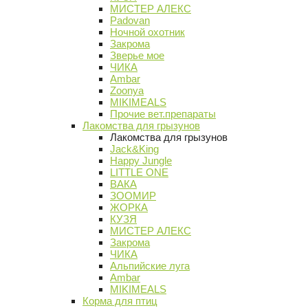
МИСТЕР АЛЕКС
Padovan
Ночной охотник
Закрома
Зверье мое
ЧИКА
Ambar
Zoonya
MIKIMEALS
Прочие вет.препараты
Лакомства для грызунов
Лакомства для грызунов
Jack&King
Happy Jungle
LITTLE ONE
ВАКА
ЗООМИР
ЖОРКА
КУЗЯ
МИСТЕР АЛЕКС
Закрома
ЧИКА
Альпийские луга
Ambar
MIKIMEALS
Корма для птиц