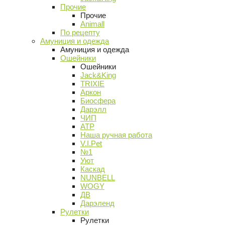
Прочие
Прочие
Animall
По рецепту
Амуниция и одежда
Амуниция и одежда
Ошейники
Ошейники
Jack&King
TRIXIE
Аркон
Биосфера
Дарэлл
ЧИП
АТР
Наша ручная работа
V.I.Pet
№1
Уют
Каскад
NUNBELL
WOGY
ДВ
Дарэленд
Рулетки
Рулетки