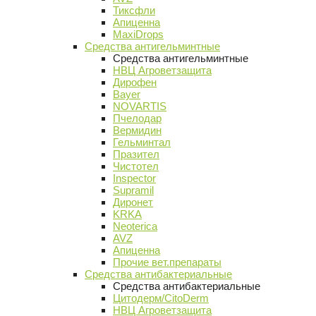
Тиксфли
Апиценна
MaxiDrops
Средства антигельминтные
Средства антигельминтные
НВЦ Агроветзащита
Дирофен
Bayer
NOVARTIS
Пчелодар
Вермидин
Гельминтал
Празител
Чистотел
Inspector
Supramil
Диронет
KRKA
Neoterica
AVZ
Апиценна
Прочие вет.препараты
Средства антибактериальные
Средства антибактериальные
Цитодерм/CitoDerm
НВЦ Агроветзащита