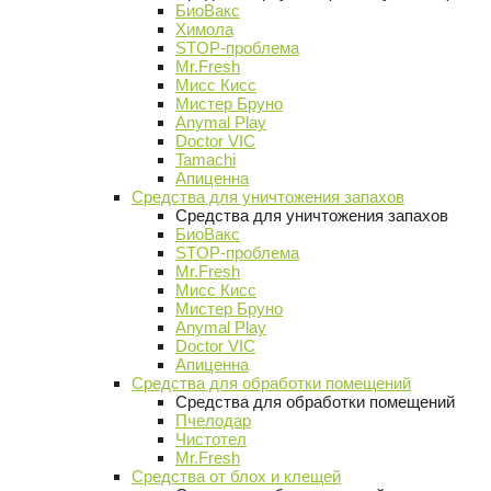
БиоВакс
Химола
STOP-проблема
Mr.Fresh
Мисс Кисс
Мистер Бруно
Anymal Play
Doctor VIC
Tamachi
Апиценна
Средства для уничтожения запахов
Средства для уничтожения запахов
БиоВакс
STOP-проблема
Mr.Fresh
Мисс Кисс
Мистер Бруно
Anymal Play
Doctor VIC
Апиценна
Средства для обработки помещений
Средства для обработки помещений
Пчелодар
Чистотел
Mr.Fresh
Средства от блох и клещей