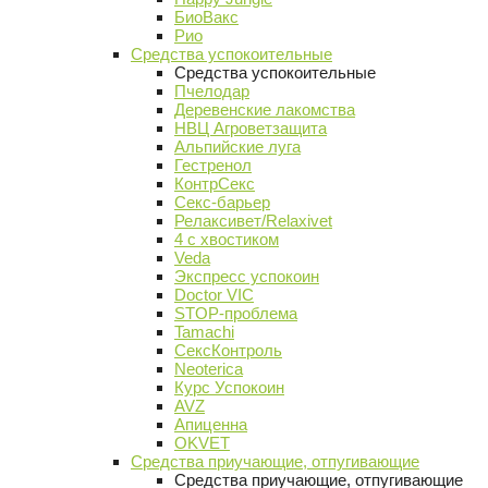
БиоВакс
Рио
Средства успокоительные
Средства успокоительные
Пчелодар
Деревенские лакомства
НВЦ Агроветзащита
Альпийские луга
Гестренол
КонтрСекс
Секс-барьер
Релаксивет/Relaxivet
4 с хвостиком
Veda
Экспресс успокоин
Doctor VIC
STOP-проблема
Tamachi
СексКонтроль
Neoterica
Курс Успокоин
AVZ
Апиценна
OKVET
Средства приучающие, отпугивающие
Средства приучающие, отпугивающие