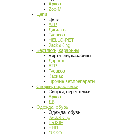
Аркон
Zoo-M
Цепи
Цепи
АТР
Дягилев
Гусаков
HELLO-PET
Jack&King
Вертлюги, карабины
Вертлюги, карабины
Дарэлл
АТР
Гусаков
Каскад
Прочие вет.препараты
Сворки, перестежки
Сворки, перестежки
Аркон
ДВ
Одежда, обувь
Одежда, обувь
Jack&King
TRIXIE
ЧИП
OSSO