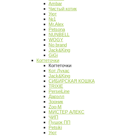
Ambar
Чистый котик
Уют
№1
Mr.Alex
Petsona
NUNBELL
WOGY
No brand
Jack&King
GiGi
Когтеточки
Когтеточки
Кот Лукас
Jack&King
СИБИРСКАЯ КОШКА
TRIXIE
PerseiLine
Дарэлл
Зооник
Zoo-M
МИСТЕР АЛЕКС
ЧИП
Пушок ПП
Petsiki
Уют