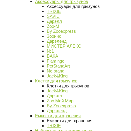
Аксессуары для грызунов
Аксессуары для грызунов
TRIXIE
SAVIC
Дарэлл
Zoo-M
By Zooexpress
Зооник
Дарэленд
МИСТЕР АЛЕКС
№1
ВАКА
Flamingo
PetStandArt
No brand
Jack&King
Клетки для грызунов
Клетки для грызунов
Jack&King
Дарэлл
Zoo Мой Мир
By Zooexpress
Дарэленд
Емкости для хранения
Емкости для хранения
TRIXIE
Наборы для вскармливания