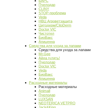
БАРС
Пчелодар
CLINY
STOP-проблема
Veda
НВЦ Агроветзащита
Цитодерм/CitoDerm
Doctor VIC
Чистотел
БиоВакс
Апиценна
Средства для ухода за лапами
Средства для ухода за лапами
Mr.Gee
Айда гулять!
Пчелодар
Doctor VIC
Veda
БиоВакс
Апиценна
Расходные материалы
Расходные материалы
Animall
Пчелодар
LUXSAN
NEOTERICA VETPRO
Jack&King