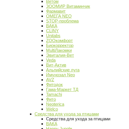
Ветом
ЗООМИР Витаминчик
Фармавит
ОМЕГА NEO
STOP-проблема
ВАКА
CLINY
Unitabs
ZOOкомфорт
Биокорректор
MultiЛакомки
Эвиталия-Вет
Veda
Вит-Актив
Альпийские луга
Имунозал Neo
AVZ
Фитодок
Гама-Маркет ТД
Tamachi
Фито
Neoterica
Welco
Средства для ухода за птицами
Средства для ухода за птицами
ВАКА
Happy Jungle