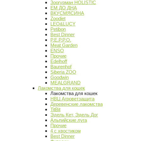
Зоогурман HOLISTIC
ЕМ ДО ДНА
ВКУСМЯСИНА
Zoodiet
LEO&LUCY
Petibon
Best Dinner
P.E.P.P.O.
Meat Garden
ENSO
Прочие
Edelhoff
Baurenhof
Siberia ZOO
Goodwin
MEALGRAND
Лакомства для кошек
Лакомства для кошек
НВЦ Агроветзащита
Деревенские лакомства
TitBit
Эдель Кет, Эдель Дог
Альпийские луга
Прочие
4 с хвостиком
Best Dinner