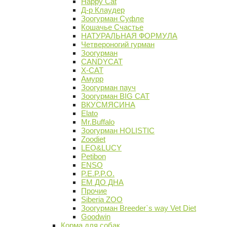
Happy Cat
Д-р Клаудер
Зоогурман Суфле
Кошачье Счастье
НАТУРАЛЬНАЯ ФОРМУЛА
Четвероногий гурман
Зоогурман
CANDYCAT
X-CAT
Амурр
Зоогурман пауч
Зоогурман BIG CAT
ВКУСМЯСИНА
Elato
Mr.Buffalo
Зоогурман HOLISTIC
Zoodiet
LEO&LUCY
Petibon
ENSO
P.E.P.P.O.
ЕМ ДО ДНА
Прочие
Siberia ZOO
Зоогурман Breeder`s way Vet Diet
Goodwin
Корма для собак