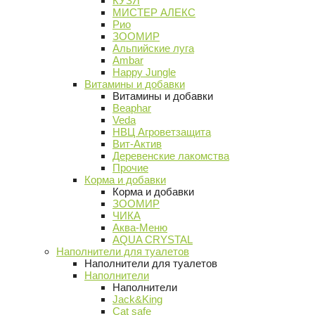
КУЗЯ
МИСТЕР АЛЕКС
Рио
ЗООМИР
Альпийские луга
Ambar
Happy Jungle
Витамины и добавки
Витамины и добавки
Beaphar
Veda
НВЦ Агроветзащита
Вит-Актив
Деревенские лакомства
Прочие
Корма и добавки
Корма и добавки
ЗООМИР
ЧИКА
Аква-Меню
AQUA CRYSTAL
Наполнители для туалетов
Наполнители для туалетов
Наполнители
Наполнители
Jack&King
Cat safe