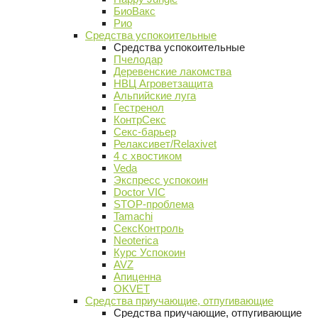
БиоВакс
Рио
Средства успокоительные
Средства успокоительные
Пчелодар
Деревенские лакомства
НВЦ Агроветзащита
Альпийские луга
Гестренол
КонтрСекс
Секс-барьер
Релаксивет/Relaxivet
4 с хвостиком
Veda
Экспресс успокоин
Doctor VIC
STOP-проблема
Tamachi
СексКонтроль
Neoterica
Курс Успокоин
AVZ
Апиценна
OKVET
Средства приучающие, отпугивающие
Средства приучающие, отпугивающие