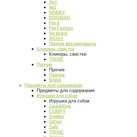
Уют
№1
NOBBY
DOGMAN
Pet-it
Pet Fashion
No brand
WOGY
Прочие вет.препараты
Кликеры, свистки
Кликеры, свистки
TRIXIE
Прочие
Прочие
Прочие
ВАКА
Предметы для содержания
Предметы для содержания
Игрушки для собак
Игрушки для собак
Jack&King
COMFY
Doglike
GiGwi
Safe
TRIXIE