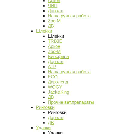
Аркон
ЧИП
Дарэлл
Наша ручная работа
Zoo-M
ДВ
Шлейки
Шлейки
TRIXIE
Аркон
Zoo-M
Биосфера
Дарэлл
АТР
Наша ручная работа
ECO
Дарэленд
WOGY
Jack&King
ДВ
Прочие вет.препараты
Ринговки
Ринговки
Дарэлл
ДВ
Удавки
Удавки