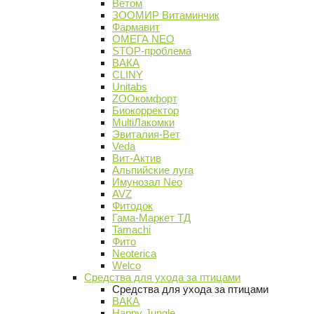
Ветом
ЗООМИР Витаминчик
Фармавит
ОМЕГА NEO
STOP-проблема
ВАКА
CLINY
Unitabs
ZOOкомфорт
Биокорректор
MultiЛакомки
Эвиталия-Вет
Veda
Вит-Актив
Альпийские луга
Имунозал Neo
AVZ
Фитодок
Гама-Маркет ТД
Tamachi
Фито
Neoterica
Welco
Средства для ухода за птицами
Средства для ухода за птицами
ВАКА
Happy Jungle