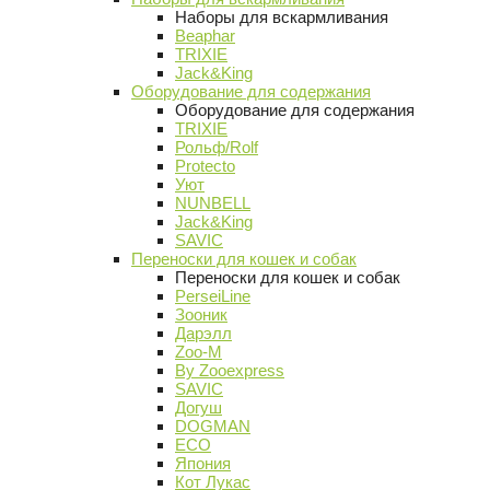
Наборы для вскармливания
Beaphar
TRIXIE
Jack&King
Оборудование для содержания
Оборудование для содержания
TRIXIE
Рольф/Rolf
Protecto
Уют
NUNBELL
Jack&King
SAVIC
Переноски для кошек и собак
Переноски для кошек и собак
PerseiLine
Зооник
Дарэлл
Zoo-M
By Zooexpress
SAVIC
Догуш
DOGMAN
ECO
Япония
Кот Лукас