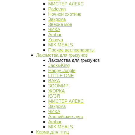
МИСТЕР АЛЕКС
Padovan
Ночной охотник
Закрома
Зверье мое
ЧИКА
Ambar
Zoonya
MIKIMEALS
Прочие вет.препараты
Лакомства для грызунов
Лакомства для грызунов
Jack&King
Happy Jungle
LITTLE ONE
ВАКА
ЗООМИР
ЖОРКА
КУЗЯ
МИСТЕР АЛЕКС
Закрома
ЧИКА
Альпийские луга
Ambar
MIKIMEALS
Корма для птиц