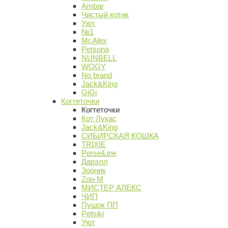
Ambar
Чистый котик
Уют
№1
Mr.Alex
Petsona
NUNBELL
WOGY
No brand
Jack&King
GiGi
Когтеточки
Когтеточки
Кот Лукас
Jack&King
СИБИРСКАЯ КОШКА
TRIXIE
PerseiLine
Дарэлл
Зооник
Zoo-M
МИСТЕР АЛЕКС
ЧИП
Пушок ПП
Petsiki
Уют