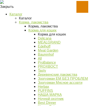
Закрыть
Каталог
Каталог
Корма, лакомства
Корма, лакомства
Корма для кошек
Корма для кошек
Delicana
MEALGRAND
Edelhoff
Meat Garden
Baurenhof
All
ProBalance
PROХВОСТ
Tasty
Деревенские лакомства
Зоогурман ЕМ БЕЗ ПРОБЛЕМ
Зоогурман Мясное ассорти
Herbax
PUFFINS
НАША МАРКА
Ночной охотник
Best Dinner