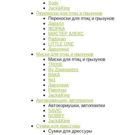
Xody
Jack&King
Переноски для птиц и грызунов
Переноски для птиц и грызунов
Дарэлл
ЖОРКА
МИСТЕР АЛЕКС
Padovan
LITTLE ONE
Дарэленд
Миски для птиц и грызунов
Миски для птиц и грызунов
TRIXIE
By Zooexpress
ВАКА
№1
Дарэленд
Flamingo
Jack&King
Автокормушки, автопоилки
Автокормушки, автопоилки
SAVIC
NOBBY
Jack&King
Сумки для дрессуры
Сумки для дрессуры