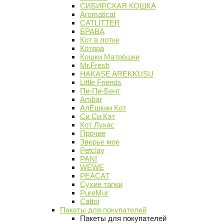
СИБИРСКАЯ КОШКА
Aromaticat
CATLITTER
БРАВА
Кот в лотке
Котяра
Кошки Матрёшки
Mr.Fresh
HAKASE AREKKUSU
Little Friends
Пи-Пи-Бент
Ambar
АлЁшкин Кот
Си Си Кэт
Кот Лукас
Прочие
Зверье мое
Petclay
PANI
WEWE
PEACAT
Сухие тапки
PureMur
Cattoi
Пакеты для покупателей
Пакеты для покупателей