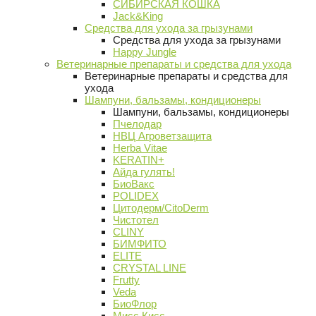
СИБИРСКАЯ КОШКА
Jack&King
Средства для ухода за грызунами
Средства для ухода за грызунами
Happy Jungle
Ветеринарные препараты и средства для ухода
Ветеринарные препараты и средства для
ухода
Шампуни, бальзамы, кондиционеры
Шампуни, бальзамы, кондиционеры
Пчелодар
НВЦ Агроветзащита
Herba Vitae
KERATIN+
Айда гулять!
БиоВакс
POLIDEX
Цитодерм/CitoDerm
Чистотел
CLINY
БИМФИТО
ELITE
CRYSTAL LINE
Frutty
Veda
БиоФлор
Мисс Кисс