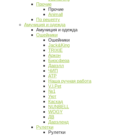
Прочие
Прочие
Animall
По рецепту
Амуниция и одежда
Амуниция и одежда
Ошейники
Ошейники
Jack&King
TRIXIE
Аркон
Биосфера
Дарэлл
ЧИП
АТР
Наша ручная работа
V.I.Pet
№1
Уют
Каскад
NUNBELL
WOGY
ДВ
Дарэленд
Рулетки
Рулетки