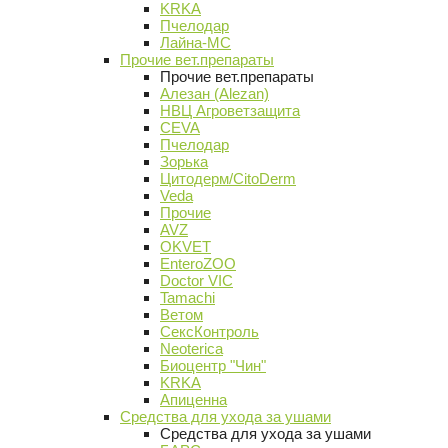
KRKA
Пчелодар
Лайна-МС
Прочие вет.препараты
Прочие вет.препараты
Алезан (Alezan)
НВЦ Агроветзащита
CEVA
Пчелодар
Зорька
Цитодерм/CitoDerm
Veda
Прочие
AVZ
OKVET
EnteroZOO
Doctor VIC
Tamachi
Ветом
СексКонтроль
Neoterica
Биоцентр "Чин"
KRKA
Апиценна
Средства для ухода за ушами
Средства для ухода за ушами