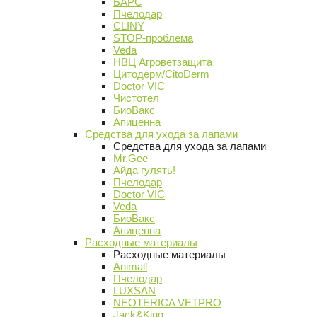
БАРС
Пчелодар
CLINY
STOP-проблема
Veda
НВЦ Агроветзащита
Цитодерм/CitoDerm
Doctor VIC
Чистотел
БиоВакс
Апиценна
Средства для ухода за лапами
Средства для ухода за лапами
Mr.Gee
Айда гулять!
Пчелодар
Doctor VIC
Veda
БиоВакс
Апиценна
Расходные материалы
Расходные материалы
Animall
Пчелодар
LUXSAN
NEOTERICA VETPRO
Jack&King