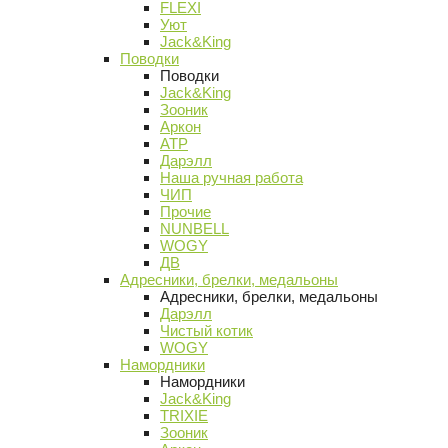
FLEXI
Уют
Jack&King
Поводки
Поводки
Jack&King
Зооник
Аркон
АТР
Дарэлл
Наша ручная работа
ЧИП
Прочие
NUNBELL
WOGY
ДВ
Адресники, брелки, медальоны
Адресники, брелки, медальоны
Дарэлл
Чистый котик
WOGY
Намордники
Намордники
Jack&King
TRIXIE
Зооник