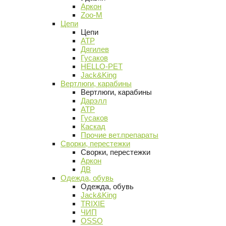
Аркон
Zoo-M
Цепи
Цепи
АТР
Дягилев
Гусаков
HELLO-PET
Jack&King
Вертлюги, карабины
Вертлюги, карабины
Дарэлл
АТР
Гусаков
Каскад
Прочие вет.препараты
Сворки, перестежки
Сворки, перестежки
Аркон
ДВ
Одежда, обувь
Одежда, обувь
Jack&King
TRIXIE
ЧИП
OSSO