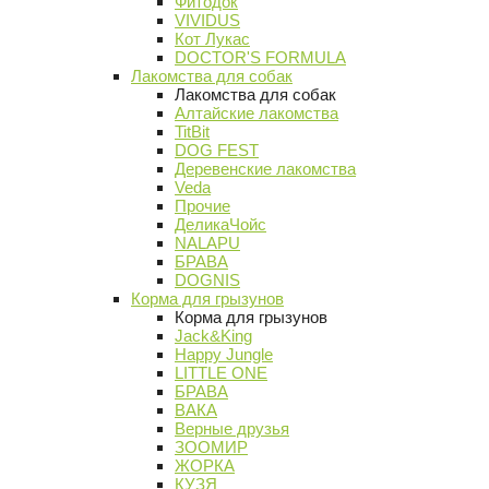
Фитодок
VIVIDUS
Кот Лукас
DOCTOR'S FORMULA
Лакомства для собак
Лакомства для собак
Алтайские лакомства
TitBit
DOG FEST
Деревенские лакомства
Veda
Прочие
ДеликаЧойс
NALAPU
БРАВА
DOGNIS
Корма для грызунов
Корма для грызунов
Jack&King
Happy Jungle
LITTLE ONE
БРАВА
ВАКА
Верные друзья
ЗООМИР
ЖОРКА
КУЗЯ