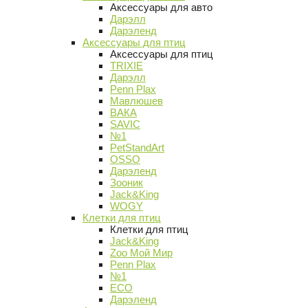
Аксессуары для авто
Дарэлл
Дарэленд
Аксессуары для птиц
Аксессуары для птиц
TRIXIE
Дарэлл
Penn Plax
Мавлюшев
ВАКА
SAVIC
№1
PetStandArt
OSSO
Дарэленд
Зооник
Jack&King
WOGY
Клетки для птиц
Клетки для птиц
Jack&King
Zoo Мой Мир
Penn Plax
№1
ECO
Дарэленд