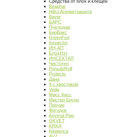
Средства от блох и клещей
Beaphar
НВЦ Агроветзащита
Bayer
БАРС
Пчелодар
БиоВакс
GreenFort
Inspector
ИН-АП
БлохНэт
ИНСЕКТАЛ
Чистотел
Рольф/Rolf
Protecto
Дана
4 с хвостиком
Veda
Мисс Кисс
Мистер Бруно
Прочие
Фитодок
Anymal Play
OKVET
KRKA
Neoterica
AVZ