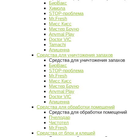
БиоВакс
Химола
STOP-проблема
Mr.Fresh
Мисс Кисс
Мистер Бруно
Anymal Play
Doctor VIC
Tamachi
Апиценна
Средства для уничтожения запахов
Средства для уничтожения запахов
БиоВакс
STOP-проблема
Mr.Fresh
Мисс Кисс
Мистер Бруно
Anymal Play
Doctor VIC
Апиценна
Средства для обработки помещений
Средства для обработки помещений
Пчелодар
Чистотел
Mr.Fresh
Средства от блох и клещей