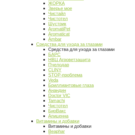
ЖОРКА
Зверье мое
Чистайл
Чистотел
Шустрик
AromatiPet
Aromaticat
Ambar
Средства для ухода за глазами
Средства для ухода за глазами
БАРС
НВЦ Агроветзащита
Пчелодар
CLINY
STOP-проблема
Veda
Бриллиантовые глаза
Анандин
Doctor VIC
Tamachi
Чистотел
БиоВакс
Апиценна
Витамины и добавки
Витамины и добавки
Beaphar