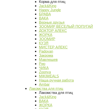
Корма для птиц
Jack&King
Happy Jungle
БРАВА
ВАКА
Верные друзья
ЗООМИР ВЕСЕЛЫЙ ПОПУГАЙ
ДОКТОР АЛЕКС
ЖОРКА
ЗООМИР
КУЗЯ
МИСТЕР АЛЕКС
Padovan
Закрома
Мавлюшев
Рио
ЧИКА
Zoonya
MIKIMEALS
Наша ручная работа
Ambar
Лакомства для птиц
Лакомства для птиц
Jack&King
ВАКА
ЖОРКА