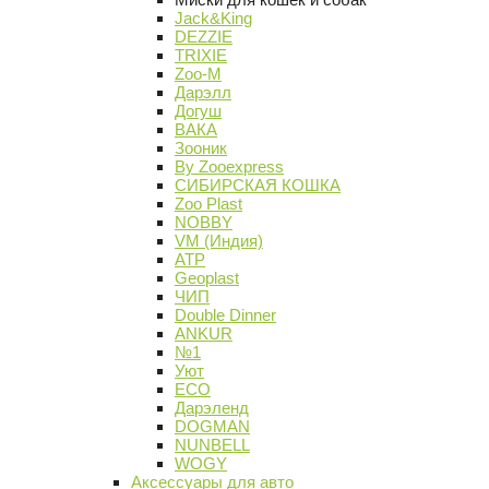
Jack&King
DEZZIE
TRIXIE
Zoo-M
Дарэлл
Догуш
ВАКА
Зооник
By Zooexpress
СИБИРСКАЯ КОШКА
Zoo Plast
NOBBY
VM (Индия)
АТР
Geoplast
ЧИП
Double Dinner
ANKUR
№1
Уют
ECO
Дарэленд
DOGMAN
NUNBELL
WOGY
Аксессуары для авто