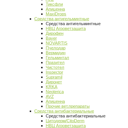
Тиксфли
Апиценна
MaxiDrops
Средства антигельминтные
Средства антигельминтные
НВЦ Агроветзащита
Дирофен
Bayer
NOVARTIS
Пчелодар
Вермидин
Гельминтал
Празител
Чистотел
Inspector
Supramil
Диронет
KRKA
Neoterica
AVZ
Апиценна
Прочие вет.препараты
Средства антибактериальные
Средства антибактериальные
Цитодерм/CitoDerm
НВЦ Агроветзащита